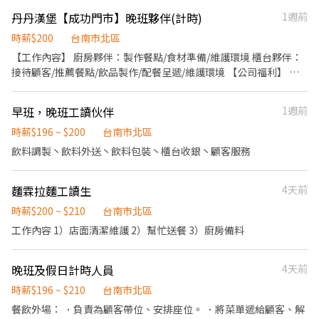
丹丹漢堡【成功門市】晚班夥伴(計時)
1週前
時薪$200
台南市北區
【工作內容】 廚房夥伴：製作餐點/食材準備/維護環境 櫃台夥伴：
接待顧客/推薦餐點/飲品製作/配餐呈遞/維護環境 【公司福利】 •
團體保險 •健康檢查(滿1年) •免費員工制服 【丹丹夥伴專屬福
利】 •員工優惠餐(5折) •新品飲品、餐點搶先體驗嚐鮮
早班，晚班工讀伙伴
1週前
時薪$196 ~ $200
台南市北區
飲料調製丶飲料外送丶飲料包裝丶櫃台收銀丶顧客服務
麵霖拉麵工讀生
4天前
時薪$200 ~ $210
台南市北區
工作內容 1）店面清潔維護 2）幫忙送餐 3）廚房備料
晚班及假日計時人員
4天前
時薪$196 ~ $210
台南市北區
餐飲外場： ．負責為顧客帶位、安排座位。 ．將菜單遞給顧客、解