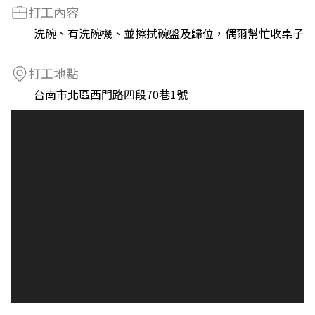
打工內容
洗碗、有洗碗機、並擦拭碗盤及歸位，偶爾幫忙收桌子
打工地點
台南市北區西門路四段70巷1號