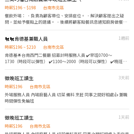
備、整理→料理製作→提供餐點→餐具清洗→庫存盤點、出貨 等 ⭕
獎金福利 ▪生日禮券 ▪不定期活動競賽獎金 ▪一年4次考核及調薪
時薪$196 ~ $198
台南市北區
▪加班費5分鐘為單位計算 ⭕企業魅力 ▪「以人為本」注重團隊合
餐飲外場： ．負責為顧客帶位、安排座位。 ．解決顧客提出之疑
作及交流，採納同仁的意見，提升參與感 ▪除學習到日本商業禮
問，並給予餐點上的建議。 ．後續將顧客點餐訊息通知廚房做餐，
儀、衛生知識及專業的烹飪技巧，還可接觸店鋪的經營管理，例
或可進行簡易餐飲之料理 ．於顧客用餐完畢後，負責收拾碗盤與清
如：成本控管及數據分析等專業知識 ▪升遷快速且制度完善，依努
理環境。 ．並負責結帳、收銀等工作。 餐飲內場： ．處理烹飪前與
🐔🐔肯德基兼職人員
1週前
力及成果將有升遷加薪的機會 ▪享有完善的福利制度，加班費為5
烹飪中之準備工作與其他餐廳相關事務。 ．負責洗、剝、削、切各
分鐘為單位計算，重視員工的辛勤付出 ▪計畫拓展全台灣，讓更多
種食材。 ．負責清理工作環境、設備和餐具。 ．準備不同餐點所需
時薪$196 ~ $210
台南市北區
人有機會品嚐美味平價壽司，致力成為頂尖品牌
要的食材。 ．協助測量食材的容量與重量。 ．打包外帶服務。
肯德基🌟台南西門二餐廳 招募計時服務人員 ✔️早班0700～
1730（時段可以彈性） ✔️1100～2000（時段可以彈性） ✔️晚班
1700～0100 「⬆️每個月保障最少60小時」 ❤️❤️❤️時薪：$196⬆️ 還
在尋找哪個工作可以配合自己時間嗎 打破傳統！ 兼職打工課業也可
徵晚班工讀生
3天前
以兼顧 就在🌟肯德基🌟 任選四～八小時 ✅餐廳上班時間彈性多時段
可供選擇⏲️ ✅非常適合學生課業、打工兼職 ✅想要兼職的朋友目前
時薪$196
台南市北區
餐廳皆有職缺👏 ✅工作內容：烹炸、烤製、櫃檯點配餐、產品製
外場服務人員 內場廚藝人員 切菜 備料 烹飪 同事之間好相處👍 兼職
作、外送、外場清潔、廚房區清潔 ⭕️有任何問題可電洽歡迎來詢問
時間彈性免輪班
⭕️可直接至餐廳投履歷呦 ⭕️歡迎大家呼朋引伴來打工🥰 🏠地點：
台南市北區西門路四段155號 ☎️電洽：06-2818438（值班經理） 歡
徵晚班工讀生
1天前
迎私訊我 跟我預約面試❤️❤️❤️
時薪$196
台南市北區