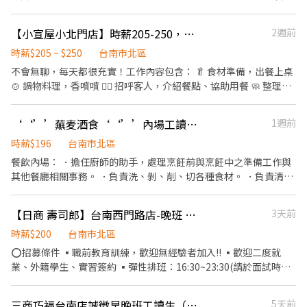
備料，碗盤清潔及環境打掃。 外場協助帶位點餐，杯子碗盤清潔及
環境打掃。 備註：禁抽煙，，不定期聚餐，有經驗佳，無經驗也
【小宣屋小北門店】時薪205-250，誠徵熱血夥伴，與我們一起把壽喜燒做到最好。
2週前
可，肯學習比較重要 註：平日晚班；假日需整天可配合唷！（中午
跟晚上都會排班）
時薪$205 ~ $250
台南市北區
不會無聊，每天都很充實！工作內容包含： 🥬 食材準備，出餐上桌
🍲 鍋物料理，香噴噴 🙋‍♀️ 招呼客人，介紹餐點、協助用餐 🧼 整理外
場、維持動線 🔁 協助店內日常營運流程 ⸻ 💵【薪資＆福利】
💰 時薪 $205 ～ $250（表現佳還會再加！） 🕒 每天排班至少4小
‘‘’’蕪麦酒食‘‘’’內場工讀～固定晚班‘‘’’時間可議‘‘’’
1週前
時，排班彈性超好配合 🍛 員工餐吃起來！制服我們出！ 🎁 節日禮
金、推薦獎金、員工聚餐全都有！ 📈 表現好還有機會轉正，升遷透
時薪$196
台南市北區
明、看得見未來！ ⸻ 💖【我們超歡迎這樣的你】 ✨ 喜歡餐飲、
餐飲內場： ．擔任廚師的助手，處理烹飪前與烹飪中之準備工作與
喜歡笑、喜歡熱鬧 ✨ 穩定負責，做事不拖拉 ✨ 團隊合作一把罩 ✨
其他餐廳相關事務。 ．負責洗、剝、削、切各種食材。 ．負責清理
喜歡日式文化、壽喜燒就更讚啦！ ✨ 有連鎖餐飲、百貨美食街經驗
工作環境、設備和餐具。 ．準備不同餐點所需要的食材。 ．協助測
加分加分！ ⸻ 🎯【上班地點】 📍台南新光三越 小北門店 📮 台
量食材的容量與重量。 ．負責擺盤、打包外帶服務。
【日商 壽司郎】台南西門路店-晚班 兼職人員(★時薪200元起)!!二度就業、復職同仁、實習簽約、外籍學生!!
3天前
南市北區西門路四段135號 ⸻ 🙌 快來加入我們！ 📩 想上班？想
學習？想賺錢？ 都來都來～只缺你啦！ 快私訊我們或投遞履歷，馬
時薪$200
台南市北區
上聯絡你！
⭕招募條件 ▪職前教育訓練，歡迎無經驗者加入!! ▪歡迎二度就
業、外籍學生、實習簽約 ▪彈性排班：16:30~23:30(請於面試時與
主管確認班表) ⭕工作內容 ▪外場 帶客入座→介紹、服務→商品提
供→食材補充→確認結帳金額→收銀結帳 等 ▪內場 商品進貨、準
三商巧福台南店誠徵早晚班工讀生（台南大潤發）
5天前