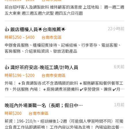
前台招呼客人及調製飲料 維持顧客的滿意度 上班地點： 週一週二週
五大東東 週三週五週六武聖 週四五六日花園
👍 飯店櫃檯人員🌟台南推薦🌟
22小時前
時薪$250 ~ $400
台南市北區
申辦會員服務、櫃檯迎賓接待、記帳結帳、行李寄存、電話客服、
客房服務、介紹景點資訊、發放活動產品
👍 識好茶府安店-晚班工讀/計時人員
6天前
時薪$196 ~ $200
台南市安南區
外場： 🔸負責調製各式不含酒精類的飲料 🔸服務顧客點餐供餐等工
作、外送服務 內場： 🔸廚房調煮茶類備料 ✔️享勞健保、團保 ✔️月休
8～10天 ✔️公司提供外送車 還有一顆喜愛學習的熱忱之心☺️❤️
晚班內外場兼職一名（長期；假日中午及晚上都會排班）
1月前
時薪$200
台南市東區
薪資：196-210/h，經訓練後1-2週（可能個人學習時間不同）可獨
立負責工作站即調薪唷！ 工作內容以外場為主唷！ 內場協助出餐，