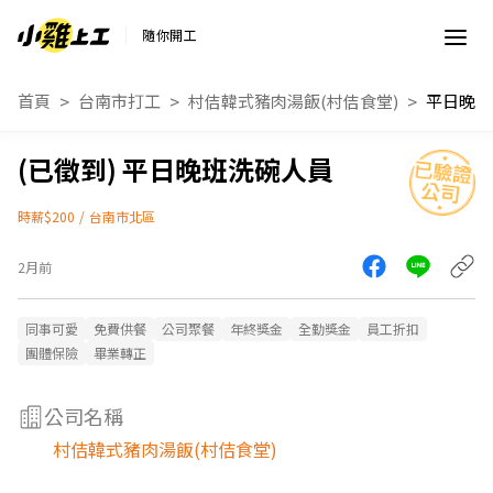
隨你開工
首頁
台南市打工
村佶韓式豬肉湯飯(村佶食堂)
平日晚班
平日晚班洗碗人員
時薪$200
/
台南市北區
2月前
同事可愛
免費供餐
公司聚餐
年終獎金
全勤獎金
員工折扣
團體保險
畢業轉正
公司名稱
村佶韓式豬肉湯飯(村佶食堂)