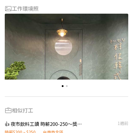
工作環境照
相似打工
👍 夜市飲料工讀 時薪200-250～獎金另計
1週前
時薪$200 ~ $250
台南市北區