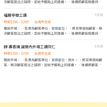
決顧客提出之疑問，並給予餐點上的建議。 ．後續將顧客點餐訊息
通知廚房做餐，或可進行簡易餐飲之料理。 ．於顧客用餐完畢後，
負責收拾碗盤與清理環境。 ．並負責結帳、收銀等工作。 餐飲內
福勝亭徵工讀
5天前
場： ．擔任廚師的助手，處理烹飪前與烹飪中之準備工作與其他餐
廳相關事務。 ．負責洗、剝、削、切各種食材。 ．負責清理工作環
時薪$196 ~ $200
台南市北區
境、設備和餐具。 ．準備不同餐點所需要的食材。 ．協助測量食材
餐飲外場： ．負責為顧客帶位、安排座位。 ．將菜單遞給顧客、解
的容量與重量。 ．負責擺盤、打包外帶服務。
決顧客提出之疑問，並給予餐點上的建議。 ．後續將顧客點餐訊息
通知廚房做餐，或可進行簡易餐飲之料理。 ．於顧客用餐完畢後，
負責收拾碗盤與清理環境。 ．並負責結帳、收銀等工作。 餐飲內
歸 壽喜燒 誠徵內外場工讀同仁
6天前
場： ·處理烹飪前與烹飪中之準備工作與其他餐廳相關事務。 ．負
責洗、剝、削、切各種食材。 ．負責清理工作環境、設備和餐具。
時薪$200 ~ $230
台南市北區
．準備不同餐點所需要的食材。 ．協助測量食材的容量與重量。 ．
餐飲外場： ．負責為顧客帶位、安排座位、倒水。 ．將菜單遞給顧
負責擺盤、打包外帶服務。
客、解決顧客提出之疑問，並給予餐點上的建議。 ．後續將顧客點
餐訊息通知廚房做餐，或可進行簡易餐飲之料理，如：調配飲料
等。 ·桌邊料理燒肉等相關菜單內餐點。 ．於顧客用餐完畢後，負
責收拾碗盤與清理環境。 餐飲內場： ．擔任廚師的助手，處理烹飪
前與烹飪中之準備工作與其他餐廳相關事務。 ．負責洗、剝、削、
切各種食材。 ．負責清理工作環境、設備和餐具。 ·必要時須將餐
點送至客人餐桌上與介紹餐點。 ．準備不同餐點所需要的食材。 ．
協助測量食材的容量與重量。 ．協助餐點擺盤、打包外帶服務。