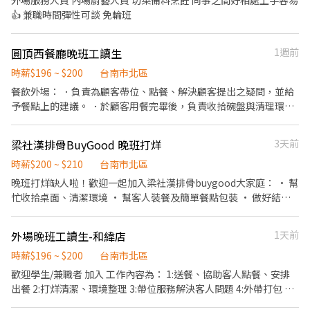
外場服務人員 內場廚藝人員 切菜備料烹飪 同事之間好相處上手容易
👍 兼職時間彈性可談 免輪班
圓頂西餐廳晚班工讀生
1週前
時薪$196 ~ $200
台南市北區
餐飲外場： ．負責為顧客帶位、點餐、解決顧客提出之疑問，並給
予餐點上的建議。 ．於顧客用餐完畢後，負責收拾碗盤與清理環
境。
梁社漢排骨BuyGood 晚班打烊
3天前
時薪$200 ~ $210
台南市北區
晚班打烊缺人啦！歡迎一起加入梁社漢排骨buygood大家庭： • 幫
忙收拾桌面、清潔環境 • 幫客人裝餐及簡單餐點包裝 • 做好結束
營業的小整理 • 協助團隊完成每日打烊任務 我們給你的： • 彈性
排班配合課業需求 • 員工餐享用美味排骨飯 • 氣氛活潑、夥伴互
外場晚班工讀生-和緯店
1天前
相幫助 沒經驗也不用擔心，我們會一步步教你，快來嘗試看看吧！
時薪$196 ~ $200
台南市北區
歡迎學生/兼職者 加入 工作內容為： 1:送餐、協助客人點餐、安排
出餐 2:打烊清潔、環境整理 3:帶位服務解決客人問題 4:外帶打包 福
利享有勞健保/員工餐/年終獎金/不定時節日獎金等