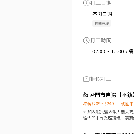
打工日期
不限日期
長期兼職
打工時間
07:00 ~ 15:00 
相似打工
時薪$209 ~ $249
桃園市
✨ 加入蝦米變大蝦！無人商
維持門市作業區環境、清潔維護
近有人店門市支援 🌙🌙夜
市安排受訓 🔔需有機車&駕照🔔 