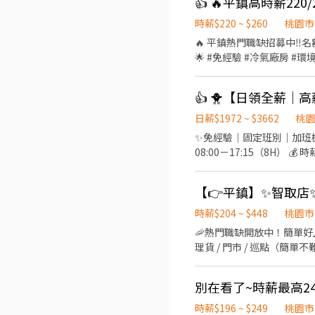
17:30-22:30、17:30-2
為2~4小時依實際情況而定) 
時薪$220 ~ $260
桃園市
情況而定) ⸻ ✅工作待遇： 
🔥 平鎮熱門職缺招募中‼️
━━━━━━━━━━━━━
🌟 #免經驗 #冷氣廠房 #環境舒適 🏭 光通訊模
【火速卡位應徵流程】 ➊ 點擊填
休二日（日、夜班可選） ✔️ 二休二（日、夜班可選） 👉 上班時間： 🌞
個資僅供廠商審核，敏感欄位（身
～05:15 👉 薪資結構： ☀️ 標準日班：時薪220 🌙 標準夜班：時薪250 ☀ 二休二日班：時薪230 🌙 二休二夜班：時薪260 📌 加班
名+電話 +應徵蝦皮門市人員
👍 🐥【日領全薪｜
費依勞基法另計 👉 用餐方式： 🍱 日班午餐80元／餐（薪資內扣） 👉 工作內容： ✔️ 光通訊模組組裝、包裝 ✔️ 全程穿無塵衣、
配戴口罩 ✔️ 久站作業 #平鎮工作 #高時薪 #固定班 #免輪班 #週休二日 #二休二 #光通訊 #免經驗 #冷氣廠房 #快速上工 #桃園工作
日薪$1972 ~ $3662
桃
▃▃▃ 截圖私訊 快速報名 ▃▃
✨免經驗｜固定班別｜加班機會多✨ 📌 工作內容：作業員／機台操作／包裝 📌 上班制度：週休二日
08:00－17:15（8H） 💰 時薪約 220 元 🌙 夜班 ⏰ 22:00－07:15（8H） 💰 時薪約 2
安排 🌞二休二班日班 ⏰ 07:00－19:00（12H） 💰 時薪約 230 元 🌙二休二班夜班 ⏰ 19:00－07:00（12H） 💰 時薪約 260 元 加班
費另計，收入更穩定！ 💰額外獎金最高4200 💰 ✅ 免經驗可 ✅ 可立即上工 
提供住宿 #平鎮 #中壢#桃園 #
找💼徐小姐 點擊快速✚好友： htt
時薪$204 ~ $448
桃園市
🦐熱門職缺開放中！簡單好上手 
理貨 / 門市 / 巡點（簡單
廣德街238巷24號1樓 平鎮
平鎮延平 - 智取店👉桃園市
別在看了~時薪最高24
晚班17:30~22:30/18:30
時薪$196 ~ $249
桃園市