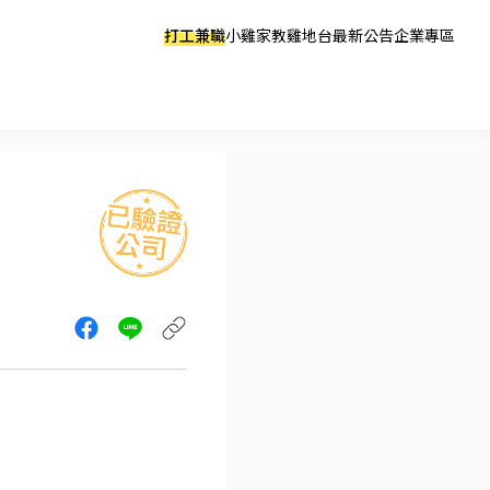
打工兼職
小雞家教
雞地台
最新公告
企業專區