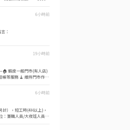
5/18:45-22:45 ↓↓
6小時前
徵工作截圖 💡安心求職、應徵詢問不收錢
後留言：
市服務與收銀作業 3.
15-22:45、18:45-
19小時前
 ✅工作待遇：時薪196 ✅工作
1號1樓 平鎮龍江店 桃園市
＊＊ ☑️至少配合四個月以
 ⸻🏠 蝦皮一般門市(有人店)
結帳等服務 🧹 維持門市作業
45-22:45, 16:15-
▸ 早、晚班 $196 - $211
6小時前
) ✅工作內容: 📦 包裹收
人店 🛵 鄰近門市調店支援
彈性排班) ▸ 晚班:
排班) ▸ 假日班: 早班 07:00-
假日配合主管排班 💰薪資 (含津貼
域也歡迎直接私訊詢問! 🔥 搶手熱