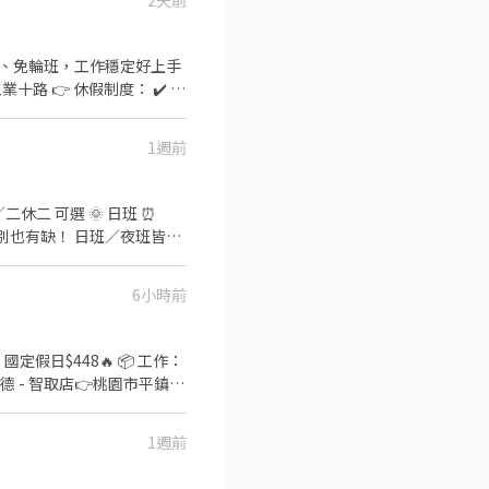
2天前
班 ：23:30–03:30 (上班時數
2~6小時，一個月至少6天，依實際
249
定班別、免輪班，工作穩定好上手
━━━━━━━━━━ 📩
Wbek79 🔒 【隱私防線】
/OBnhVN5 私訊留下 ⌜姓
1週前
6小時前
ᴇ 報名 ⚡️⚡️⚡️ 安心求職請
國定假日$448🔥 📦 工作：
廣德 - 智取店👉桃園市平鎮區
桃園市平鎮區文心路112號1樓
🕐 早班08:00~13:30
1週前
855 ⚡名額有限，想做快卡位！