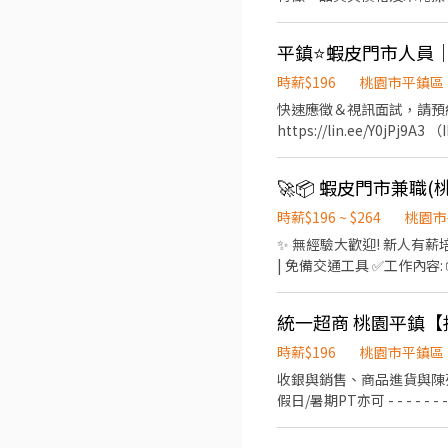
德 - 智取店 桃園市平鎮區廣德街23
當天結束營業前，統計銷售
定班別、每周至少配合4天，包含六日
智取店↓↓ 早班－ 07:00-12:00/07:30-12:30/08:00-13:00/08:30-13:30 晚班－17:30-23:00/18:30 - 23:00 夜班 － 23:30 - 03:30
平鎮⭐蝦皮門市人員
🔺需能搬重10-15KG 🔺須配合鄰近店點支援 🔺僅招募長期 ☆*
時薪$196
桃園市平鎮區
快速應徵＆視訊面試，請預約： 1
https://lin.ee/Y0jP
⸻⸻⸻⸻⸻⸻⸻⸻ ✅
維持環境清潔 4. 配合調店及支援
22:45 假日班：10:30
地點：(可自選店點) 平鎮南
時薪$196 ~ $264
桃園市
平鎮區龍江路188號1樓 
✨ 無經驗大歡迎! 新人有薪培
上 ☑️ 需配合加班，搬運重
| 免備交通工具 ✅工作內容
區環境與清潔維護作業 🤝 協助執行
22:45 ▸ 假日班: 配合早晚輪
🎁 中壢公園店限定短期津貼再
寄、搬運、盤點、理貨上架等
時薪$196
桃園市平鎮區
(早晚班 10 公里內, 夜班 16 
收銀與銷售、商品進貨與陳列、顧客服務、維護店內整潔​ - - - - - -
17:30/18:30-23:30 (
假日/暑期PT亦可​ - - - - - - - - - - - -​ 日班/夜班/大夜班/假日班；工時安排仍按工作現場需求。​ 招募職位：兼職人員/大夜班人員
12:00 / 晚班 17:30-2
(依各門市需求為主)​ 工作地點：依您鄰近地區媒合​ *學經歷不拘，喜歡與人互動，樂觀開朗，具有服務熱忱*​ 若對其他地區有意願
加給): ▸ 早班 $204-259
也歡迎投遞！ ​