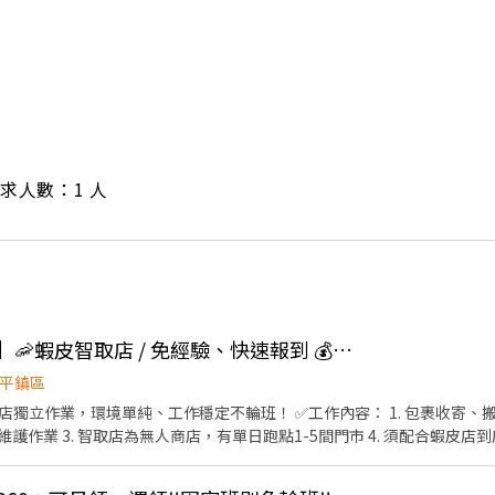
/ 需求人數：1 人
👍 🦐門市自選【平鎮】🦐蝦皮智取店 / 免經驗、快速報到 💰時薪 209 -249
平鎮區
店獨立作業，環境單純、工作穩定不輪班！ ✅工作內容： 1. 包裹收寄、搬
作業 3. 智取店為無人商店，有單日跑點1-5間門市 4. 須配合蝦皮店到
班說明🌙🌙 工作型態：為每日跑點約3–10家門市，跑點距離約16km內 需
⸻ ✅工作時間： 🔹早班：07:00-12:00、07:30-12:30、08:00-13:0