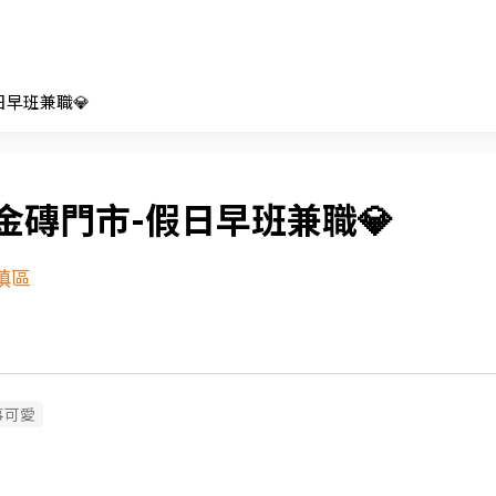
日早班兼職💎
金磚門市-假日早班兼職💎
鎮區
事可愛