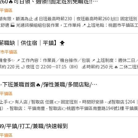
👍 🔥平鎮高時薪220/260🔥可日領、週領‼️固定班別免輪班‼️週休二日💯錄取率高✨
3:30、18:30-22:30、18:30-23:30 (上班時數為2~6小時依實際情況而定) 🔹夜
假日早班：07:00-12:00 🔹假日晚班：17:30-23:30 (上班時數為
平鎮區
日班時薪=$209 晚班另有獎金+20=時薪$229 夜班另有獎金+40=時薪$
名額有限，額滿為止 💰 日班最高時薪230｜夜班最高時薪260 🙌🏻 固
 📍 【熱門開缺地點】大同、蘆竹、桃園、中壢、龜山、新屋、平鎮 ━━
組組包裝作業，工作單純 📍 上班地點：桃園市平鎮區工業十路 👉 休假制度： ✔️ 週
寫廠商制式履歷（1分鐘完成，快速安排送審）： 👉https://reurl.cc/
 日班（標準班） 08:00～17:15 🌙 夜班（標準班） 20:00
分證/詳細地址）錄取前皆可先不填！ ➋加入留言： 👉https://lin.ee
」💥
高薪職缺｜供住宿｜平鎮】🐥
園市平鎮區
▃ 📲 瀨 ID：00tingting 💬 私訊婷婷小姐，立即安排上工🥳
／二休二 可選 🌞 日班 ⏰
50 元 🔥 二休二班別也有缺！ 日班／夜班皆可
✅ 冷氣廠房 ✅ 提供制服 ✅ 提供住宿 ✅ 穩定長期工作 #
【👉平鎮】✨智取店✨下班兼職首選🔥/彈性兼職/多間店點/蝦蝦蝦店商💰💰
八德 #日領全薪 #高額週領一萬 #轉他人帳戶 #現金 ⚡️⚡️⚡️名額有限 截圖✚ ʟɪɴ
ps://lin.ee/JefzYJo
平鎮區
👉 有人店 / 智取店 任選 👉 固定班別，時間好安排 - 💰智取店 $204｜
不難） - 智取店： 平鎮南豐 - 智取店👉桃園市平鎮區南豐路194號1樓 平鎮
龍南 - 智取店👉桃園市平鎮區龍南路150之1號1樓 平鎮文心 - 智取店👉
平鎮區延平路二段26號1樓 平鎮新富 - 智取店👉桃園市平鎮區新富二街50號1樓 
9/平鎮/打工/兼職/快速報到
~22:30 ⸻ 加入賴立即詢問 https://lin.ee/Tmccugo 📞:0968281
平鎮區