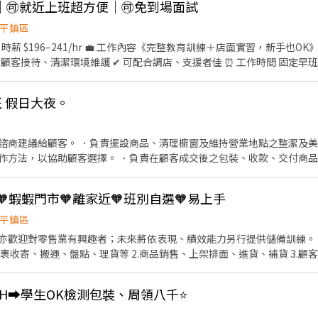
就沒有了! . ⸻【應徵方式】⸻ ⚡ 搶手缺額隨時額滿, 手刀點下方 "立
｜🉑就近上班超方便｜🉑免到場面試
922vyxod (一定要加 @ 喔) 加入後請按照格式留言, 專員第一時間處理! 
平鎮區
 時薪 $196–241/hr 💼 工作內容《完整教育訓練＋店面實習，新手也O
客接待、清潔環境維護 ✔ 可配合調店、支援者佳 ⏰ 工作時間 固定早班｜10:
6:15–22:45 ❷ 18:45–22:45 （每週至少 2 天需 16:15 上班） 🗓 
– ⭐【智取店】 💰 時薪 $196–259/hr + 晚班獎金 $20 💼 工作內容（不
班 假日大夜。
作業區環境整理、清潔 ✔ 需自備機車，可配合單日跑點（距離 ＜10km） ⏰ 工
晚班｜17:30–23:30（每日排 2–5H） 固定夜班｜23:30–03:30 🗓 排班方
 📍門市地點自選｜目前缺額如下 🔹 大園區 🏪 大園菓林店｜菓林路145號1樓 
諮商建議給顧客。 ．負責擺設商品、清理櫥窗及維持營業地點之整潔及美
路14號1樓 ⭐ 大園環區西－智取店｜環區西路571號1樓 📦 大園田心－寄件
作方法，以協助顧客選擇。 ．負責在顧客成交後之包裝、收款、交付商品
勇店｜松勇路198號1樓 ⭐ 中壢中原－智取店｜中北路40號1
情形、盤點貨品存量及撰寫當日業務報表。
美路一段53號1樓 ⭐ 中壢後寮－智取店｜後寮一路323號1樓 ⭐ 中壢復強
智取店｜中正路四段127號1樓 ⭐ 中壢健行－智取店｜健行路218號1樓 ⭐
𝟵🧡蝦蝦門市🧡離家近🧡班別自選🧡易上手
平鎮區
號1樓 ⭐ 平鎮廣德－智取店｜廣德街238巷24號1樓 ⭐ 平鎮龍南－智取店｜
亦歡迎對零售業有興趣者；未來將依表現、績效能力另行提供儲備訓練。 .
1樓 ⭐ 平鎮延平－智取店｜延平路二段26號1樓 ⭐ 平鎮新富－智取店｜新富二街5
1.包裹收寄、搬運、盤點、理貨等 2.商品銷售、上架排面、進貨、補貨 3.
號1樓 🏪 桃園宏昌店｜宏昌五街26號1樓 🏪 桃園民有店｜民有三街425號
教育訓練及店面實習】 . 🦐工作時間&薪資： 時薪 196-241/H 固定早：10
店｜國強一街420號1樓 ⭐ 桃園守法－智取店｜守法路21號1樓 ⭐ 桃園民安－
:45 固定午：15:00-19:00 假日班：11:00-19:30、11:00-17:30、14:15-22:4
400號1樓 ⭐ 桃園龍城－智取店｜龍城二街56號1樓 ⭐ 桃園朝陽－智取
/H➡️學生OK檢測包裝、周領八千⭐
 B. 平日排班4~6小時，假日6~8小時 C. 一周須至少2天配合16:15起班 ––––––
77號1樓 ⭐ 桃園寶慶－智取店｜寶慶路296號1樓 ⭐ 桃園春日－智取店｜春
–––––––––––––––––––––––––––––––– . ❷❷❷❷智取門市❷❷❷❷ 🦐
樓 ⭐ 桃園自強－智取店｜自強路6號1樓 ⭐ 桃園安東－智取店｜安東街13