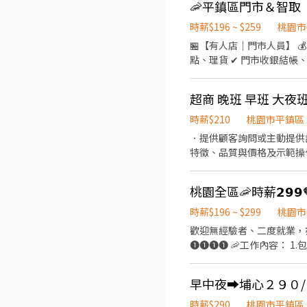
缺異動極快, 優質好缺錯過
🦐平鎮區門市＆智取
安排面試! 或搜尋官方帳號: @
時薪$196 ~ $259
桃園市
上工有保障
🏪【有人店｜門市人員】 💰
點、理貨 ✔ 門市收銀結帳、顧
6H/假日6-8H） 固定晚班｜❶ 1
–––––––––––––––––
超商 晚班 早班 大夜
流箱約 10–15kg） ✔ 
13:30（每日排 2–5H） 固定
時薪$210
桃園市平鎮區
––––––––––––––––
．提供顧客詢問或主動提供
樓 ⭐ 大園華興－智取店｜華興
特徵、品質與價格及示範操
大溪區 ⭐ 大溪民權－智取店｜民權東路162號1樓 🔹 中壢區 🏪 中壢松
當天結束營業前，統計銷售
樓 ⭐ 中壢中美－智取店｜中
193號1樓 ⭐ 中壢中正－
桃園全區🦐時薪𝟮𝟵
252號1樓 🔹 平鎮區 🏪 平鎮龍江店｜龍江路188號1樓 🏪 平鎮湧安店｜湧安路1號1樓 🏪 平鎮南京店｜南京路125巷62號1樓 ⭐ 平
時薪$196 ~ $299
桃園市
鎮南豐－智取店｜南豐路194
歡迎無經驗者、二度就業，
鎮文心－智取店｜文心路112號
❶❶❶❶ 🦐工作內容： 
🏪 桃園永安店｜永安路290
4.配合調店、支援佳 【提供完整
街105號1樓 🏪 桃園國強
16:15-22:45、 18:45~22
桃園大業－智取店｜大業路一段
早中夜➡️埔心２９０
A. 一周須配合3-5(包含六日)
同安－智取店｜同安街336巷
––––––––––––––––––
七－智取店｜天祥七街30號1
時薪$290
桃園市平鎮區