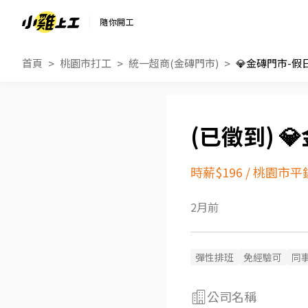
隨你開工
首頁
桃園市打工
統一超商(金磚門市)
💎金磚門市-假

時薪$196
/
桃園市平
2月前
彈性排班
免經驗可
同
公司名稱