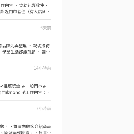
工作內容 • 協助包裹收件、
支援鄰近門市者佳（有人店固定
0 07:30－12:30 08:00－
夜班 • 23:30－03:30（2～4
6天前
日約2～6小時，依實際排班而定。
津貼） • 智取店夜班：249
勞退依法辦理 ✅ 冷氣工作環
皆可安排線上說明與送審，在家
 平鎮廣德 - 智取店 桃園市
平鎮區龍江路188號1樓 平
桃園市平鎮區南京路125巷62
14小時前
50號1樓 熱門門市缺額異動
WjN 加入官方帳號👉
維護作業 4.智取店為無人商
理執行門市營運、維護 📢
7小時前
人店) 夜班時新249元 🏡
區湧安路1號1樓 平鎮龍江店
觀。 ．負責向顧客介紹商品
區新富二街50號1樓 平鎮廣
、開發票或收據。 ．負責在