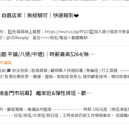
8巷24號1樓 平鎮龍南 - 智取店 桃園市平鎮區龍南路150之1號1樓 💰工作時間：(給你選) 【固
情形、盤點貨品存量及撰寫當日業務報表。
至少一天】 ↓↓一般門市↓↓ 早班－10:30-17:30 晚班 － 16:15-22:4
｜自選店家｜無經驗可｜快速報到❤️
: .｡. o(≧▽≦)o .｡.:*☆ ✍應徵、詢問歡迎直接聯繫、填線上履歷 招
募專員：林小姐 https://lin.ee/PGxf2s9 加入後請留言 :姓名/電話/應
️⃣先填寫線上履歷：https://reurl.cc/qp9YQ3 2️⃣加入趙小姐官方
j9A3 （ID：@359keqlq） 留言>>>>姓名/電話＋截圖職缺
工作內容： 1. 包裹收寄、搬運、盤點、理貨 2. 協助門
工作 5. 協助門市日常營運維護 ✅工作時間： 早班：10:30-17:30 晚班：16:
🚀📦 蝦皮門市兼職(桃園 平鎮/八德/中壢)｜時薪最高$264/無經驗可/高錄取
-22:45 *皆為彈性排班，視情況加班 ＊ 一週至少給班 4 天（假日需能配合）＊
京店 桃園市平鎮區南京路125巷62號1樓 平鎮湧安店 桃園市平鎮區湧安路
平鎮區
😊門市缺額變動很快很快，先搶先贏 ＊＊＊＊＊＊＊＊＊＊＊＊＊＊＊＊＊＊
訓 🎓 依法投保 / 超高錄取 / 顧問專人快速回覆 / 免輪班 / 打工首選 .
物（約 15 公斤） 💡皆會提供完整教育訓練＋店面實習，新手也OK！💡
: 📦 負責包裹收寄、搬運、盤點、輕鬆理貨等 🙋 提供顧客接待、親切收銀
門市營運維護與彈性調店支援 🕒工作時間: ▸ 早班 11:00-17:30 ▸ 晚班 18:
班 📌 排班說明: 平日一週給班 3-5 天, 假日配合主管排班 💰薪資 (含津貼加給): 
統一超商 桃園平鎮【揚金門市招募】 離家近&彈性排班、歡迎二度就業/樂齡/兼職等
 +28 元 . ⸻ 🛵 蝦皮智取店 | 自主度高・享津貼加給(需自備機車+駕照
 🧹 維持門市作業區環境與清潔維護作業 🔄 配合店到店內容調整與支援有
公里內) 🕒工作時間: ▸ 早班: 07:00~08:30-13:30 (配合 2-5 小時依照貨量
 - - - - - -​ 時薪 196元起（夜班津貼另計），短工時(4H以上)，
配合 2-5 小時依照貨量彈性排班) ▸ 夜班: 23:30-03:30 (配合 2-4 小時依照貨量彈性
3:30 (配合 2-5 小時依照貨量彈性排班) 📌 排班說明: 平日一週給班 3-5 天, 
 ▸ 晚班 $224-264 ⸻ ✅工作地點: 桃園 / 平鎮 / 八德 / 中壢 💪 其他區