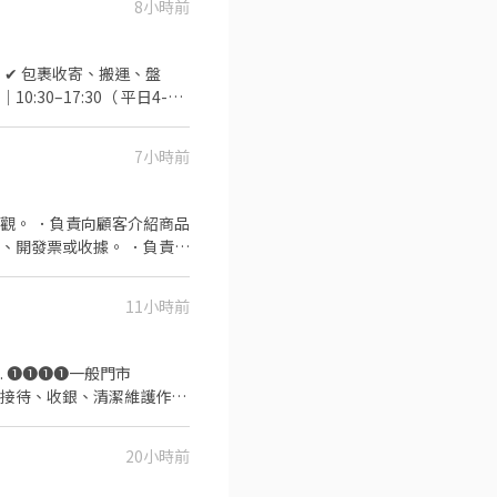
即應徵", 顧問線上馬上回覆
8小時前
🚫 求職完全免收費 🤝 安心
K》 ✔ 包裹收寄、搬運、盤
30–17:30（ 平日4-
排班方式 ✔ 含假日｜週排 3–5 天
需服務客人） ✔ 包裹搬運、理貨（物
7小時前
作時間 固定早班｜07:00–
式 ✔ 含假日｜週排 3–5 天 ––
🏪 大園新興店｜新興路139號1
觀。 ．負責向顧客介紹商品
店｜大觀路428號1樓 🔹
、開發票或收據。 ．負責在
－智取店｜復華街191號與
 中壢榮安－智取店｜榮安十三街
11小時前
龍南路150之1號1樓 ⭐ 平
 ❶❶❶❶一般門市
0號1樓 🔹 桃園區
顧客接待、收銀、清潔維護作業
1樓 🏪 桃園中埔店｜中埔一
:30-17:30 固定晚：
智取店｜民安路124號1樓 ⭐
5、14:15-20:45 . 🦐排班規定
店｜朝陽街3號1樓 ⭐ 桃園
20小時前
––––––––––––––––––
日路1171號1樓 ⭐ 桃園祥
工作內容：⚠️需有機車⚠️ 1. 包
號1樓 ⭐ 桃園正康－智取店