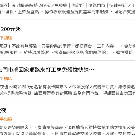
區】🔥 💰最高時薪 249元 ✅免經驗｜固定班｜冷氣門市｜快速報到 📌
運、理貨、上架及盤點 • 操作收銀設備及提供基本門市服務 • 可配合
:30－17:30 16:15－22:45 18:15－22:45 📍智取店（早班） 07:00－12:0
取店（晚班） 17:30－22:30 17:30－23:30 18:30－22:30 18:30－23:30 
200元起
7:00－12:00 • 晚班：17:30－23:30（2～6小時） ※ 一般班別每
96元／時 • 智取店日班：209元／時 • 智取店晚班：229元／時（含晚班
平鎮區
福利制度 ✅ 固定班別（免輪班） ✅ 完整教育訓練，免經驗可 ✅ 勞健保、
驗，只要你樂於學習，都很適合！ 工作內容： • 協助商品陳列與整理 • 親切接待
公司規定） ✅ 介紹親友最高享600元介紹獎金 🚀 快速面試 週一至週五
境整潔 •檢查每日過期品 我們給你的： • 彈性排班，學業生活都能兼顧 • 團隊
可報到！ 📍工作地點 平鎮南豐 - 智取店 桃園市平鎮區南豐路194號1樓
合作氣氛融洽，大家都很友善 不用擔心沒經驗，有夥伴陪你一起成長，歡迎加入！
樓 平鎮龍南 - 智取店 桃園市平鎮區龍南路150之1號1樓 平鎮龍江店 桃園市
1號1樓 平鎮文心 - 智取店 桃園市平鎮區文心路112號1樓 平鎮南京店 
時薪249⭐平鎮Shopee門市💰回家順路來打工🧡免體撿快速報到
 桃園市平鎮區延平路二段26號1樓 平鎮新富 - 智取店 桃園市平鎮區新富二街
平鎮區
立即投遞。 🔆 快速報名方式 🔆 填寫履歷: https://reurl.cc/qaz
限卡緊來ㄟ ✔依法投保✔汽機車油資、維修補貼✔推薦獎金 🔥一般門市🔥
d7Hi9b 留下【全名＋電話＋應徵蝦皮門市（職缺截圖）】
😃有計薪哦 🔺全台門市統一視訊面試🔺勿直奔門市nono 💰工作內容： 1.
理貨等 2.提供顧客接待、收銀結帳等服務 3.維持門市作業區環境、清潔
門市理貨(非送貨) (單日跑點1-5間門市，需自備機車&駕照) 5.協助區經
大夜
 智取店(無人店) 早班時新209元 智取店(無人店) 晚班時新229元 智取店(無
 平鎮南京店 桃園市平鎮區南京路125巷62號1樓 平鎮湧安店 桃園市平鎮
平鎮區
區文心路112號1樓 平鎮延平 - 智取店 桃園市平鎮區
諮商建議給顧客。 ．負責擺設商品、清理櫥窗及維持營業地點之整潔及美
豐 - 智取店 桃園市平鎮區南豐路194號1樓 平鎮新富 - 智取店 桃園市平鎮
作方法，以協助顧客選擇。 ．負責在顧客成交後之包裝、收款、交付商品