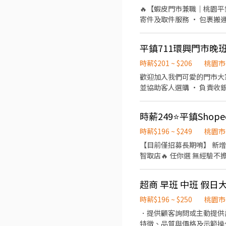
🔥【蝦皮門市兼職｜桃園平鎮
寄件及取件服務 • 包裹搬
門市） 🕒 上班時段 📍有人店 10
13:00 08:30－13:30 📍智
平鎮711環興門市晚班
小時） 📍假日班 • 早班：0
💰 薪資待遇 • 有人店：1
時薪$201 ~ $206
桃園市
元／時（含夜班津貼） 🎁 
歡迎加入我們可愛的門市大家庭！不論有無經
境 ✅ 表現優良可轉正（依
並協助客人選購 • 負責收銀結帳服務 • 維持環
即可完成初步流程，最快隔天即
平鎮區廣德街238巷24號1
鎮湧安店 桃園市平鎮區湧安路
號1樓 平鎮延平 - 智取店
時薪$196 ~ $249
桃園市
快速，額滿即停止招募，建議有興趣
【目前僅招募長期唷】 新增夜班>>時薪249元 名額有
https://lin.ee/k
智取店🔥 任你選 無經驗不擔心!提供完整培訓+店面實習
負責包裹收寄、搬運、盤點、
店，有單日跑點需求，騎車到各
超商 早班 中班 假日
薪資待遇 一般門市 時薪196元
門市地點 ↓↓一般門市↓↓
時薪$196 ~ $250
桃園市
桃園市平鎮區龍江路188號1樓 ↓↓智取店↓↓ 平鎮文心 - 智取店 桃園市平鎮
．提供顧客詢問或主動提供
延平路二段26號1樓 平鎮南
特徵、品質與價格及示範操