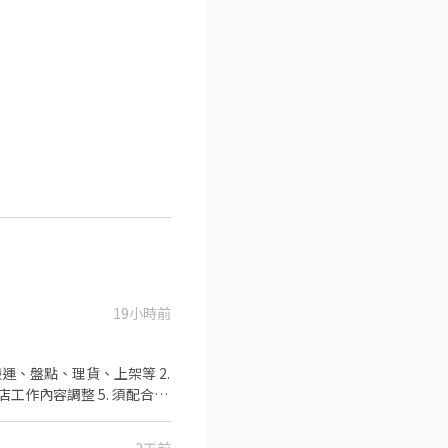
19小時前
運、盤點、理貨、上架等 2.
店工作內容調整 5. 須配合鄰
可配合(早班/晚班)擇一於門
0、08:30-13:30 🔹晚班：