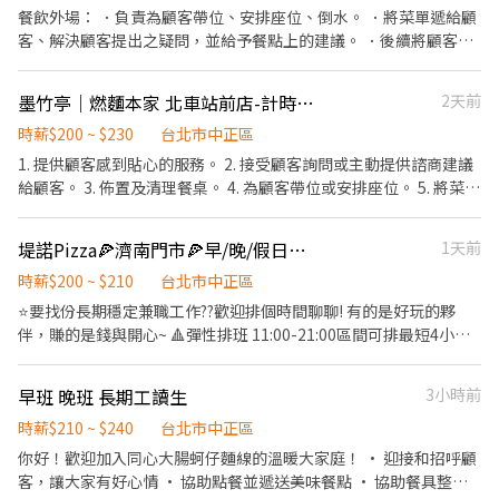
09:00~18:00 (2)晚班：18:00~22:30或23:00 (排班區間另安排休息時
餐飲外場： ．負責為顧客帶位、安排座位、倒水。 ．將菜單遞給顧
間，週六、週日有一天可排班者尤佳。) ※彈性排班可討論喔。週六
客、解決顧客提出之疑問，並給予餐點上的建議。 ．後續將顧客點
與週日正常工時出勤每小時再加5圓，國定假日除外。 ✅工作時段說
餐訊息通知廚房做餐，或可進行簡易餐飲之料理，如：烤土司或調
明：依店鋪營運需求排班；兼職人員每月可配合排班時數須達60小
配飲料等。 ．於顧客用餐完畢後，負責收拾碗盤與清理環境。 ．並
墨竹亭｜燃麵本家 北車站前店-計時人員
2天前
時以上。 ✅提供免費溫馨員工餐點、交通便利通勤上班很方便。 ✅
負責結帳、收銀等工作。 餐飲內場： ．擔任廚師的助手，處理烹飪
歡迎無餐飲工作經驗、對餐飲業有熱忱的您，加入三澧餐飲集團。 -
前與烹飪中之準備工作與其他餐廳相關事務。 ．負責洗、剝、削、
時薪$200 ~ $230
台北市中正區
---------------------------------------------------------------------
切各種食材。 ．負責清理工作環境、設備和餐具。 ．準備不同餐點
1. 提供顧客感到貼心的服務。 2. 接受顧客詢問或主動提供諮商建議
------------------- 店鋪地址：台北市中正區衡陽路20號2樓(衡陽路
所需要的食材。 ．協助測量食材的容量與重量。 ．負責擺盤、打包
給顧客。 3. 佈置及清理餐桌。 4. 為顧客帶位或安排座位。 5. 將菜單
與重慶南路交叉口) 大眾運輸搭乘方式： ＊捷運板南線-西門站4號
外帶服務。
遞交顧客，答覆有關餐飲問題，必要時提供建議。 6. 工作場所環境
出口 ＊捷運淡水信義線-台大醫院1號出口 --------------------------
清潔整理。 7. 製備餐點。
--------------------------------------------------------------- 『加
堤諾Pizza🍕濟南門市🍕早/晚/假日班PT★時薪可達$210以上★
1天前
入三澧 成為家人』共同創造無限可能。 1998年於台灣成立-日商三
時薪$200 ~ $210
台北市中正區
澧餐飲集團 HUMAX ASIA，屬於日本Wondertable餐飲集團在台分
⭐要找份長期穩定兼職工作??歡迎排個時間聊聊! 有的是好玩的夥
公司。 深耕台灣多年的日本與義大利美食連鎖品牌，旗下六大連鎖
伴，賺的是錢與開心~ 🔺彈性排班 11:00-21:00區間可排最短4小時
餐飲品牌包含， ★義式料理餐廳：BELLINI CAFFÈ、BELLINI
即可 一天排4~8小時均可(可彈性調整，但需能出勤主要用餐期間)
Pasta Pasta、MOLINO手工義大利麵 ★日式鍋物餐廳：Mo-Mo-
➽➽早班/晚班/假日班 都歡迎~讓您兼顧學業或家庭的兼差時段
Paradise壽喜燒 ★日式天婦羅專門店：天吉屋、吉天麩羅 全台直營
早班 晚班 長期工讀生
3小時前
🔺【薪資內容】 √通過考核可享工作獎金 √時薪200起最高可達
店鋪皆位於各大百貨商場，並持續穩定發展中。 -------------------
210元 √遇國定假日依法雙薪(200*2) 🔺【小福利】 ➽➽當天排班若
時薪$210 ~ $240
台北市中正區
------------------------------------------------------- 【應徵須
有在6h(含)以上，午休時間有免費提供餐點！ 🔺【職務內容】 1.門
知】 ①詳閱工作內容後，請審慎提出應徵申請。 ②履歷初審合適
你好！歡迎加入同心大腸蚵仔麵線的溫暖大家庭！ • 迎接和招呼顧
市外場服務及管理學習、執行。 2.門市內場廚房各項工作站技能學
者，將邀請實體面談，初審資格不符者則不另行通知。 ③錄取的實
客，讓大家有好心情 • 協助點餐並遞送美味餐點 • 協助餐具整理
習、獨立作業。 3.通過各級考核與加計工作獎金，時薪最高可達210