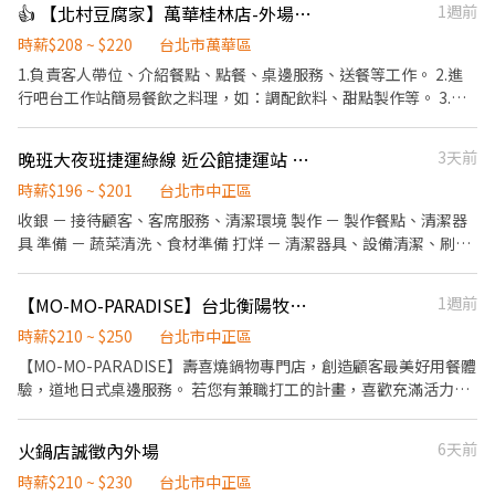
👍 【北村豆腐家】萬華桂林店-外場計時
1週前
時薪$208 ~ $220
台北市萬華區
1.負責客人帶位、介紹餐點、點餐、桌邊服務、送餐等工作。 2.進
行吧台工作站簡易餐飲之料理，如：調配飲料、甜點製作等。 3.於
客人用餐完畢後，負責收拾碗盤與清理環境。 4.完成其他分派的臨
時任務。
晚班大夜班捷運綠線 近公館捷運站 摩斯漢堡台大公館店
3天前
時薪$196 ~ $201
台北市中正區
收銀 － 接待顧客、客席服務、清潔環境 製作 － 製作餐點、清潔器
具 準備 － 蔬菜清洗、食材準備 打烊 － 清潔器具、設備清潔、刷地
上班時段： 早班 08-15（週五六日可上班者佳、可偶爾休假） 晚班
17:00-23:00（週五六日可上班者佳、可偶爾休假） 大夜班 23:00-
【MO-MO-PARADISE】台北衡陽牧場-外場兼職(早班,晚班)-C11
1週前
03:00 23:00-06:00 以上時數均可討論微調 ✅時薪：196起 ➠定期檢
核，依能力調整薪資+$5/次 ➠23:00～06:00加發早夜津貼+$45/時 ✅
時薪$210 ~ $250
台北市中正區
每月7號領薪水 ✅員工福利 🍔半價餐飲ll超划算！ 🍔在職第二個月
【MO-MO-PARADISE】壽喜燒鍋物專門店，創造顧客最美好用餐體
起，每月免費漢堡2個 🍔有勞健保ll照政府規定走，每日薪資清清楚
驗，道地日式桌邊服務。 若您有兼職打工的計畫，喜歡充滿活力的
楚！ 🍔免費制服ll衣服變小變大變髒都可以再換新的 🍔國定假日ll薪
工作環境，並期望享有多種福利，可優先選擇我們。 ✅工作內容 1.
資DOUBLE！雙倍薪水！做一天抵兩天！ 🍔年度獎金ll把特休換成
一般點餐，送餐，收桌服務工作 2. 內、外場聯繫及顧客諮詢服務 3.
火鍋店誠徵內外場
6天前
錢！做越久，領越多！ 🍔升遷制度ll上班表現優良可升遷為計時主
店內環境、座位區清潔整理 4. 收銀結帳，開店前準備及閉店整理作
管 🎈徵求時段參考(時間都可以面議喔)
業 5. 完成主管交付工作 ✅工作時段 一、平日與假日排班 (1)早班：
時薪$210 ~ $230
台北市中正區