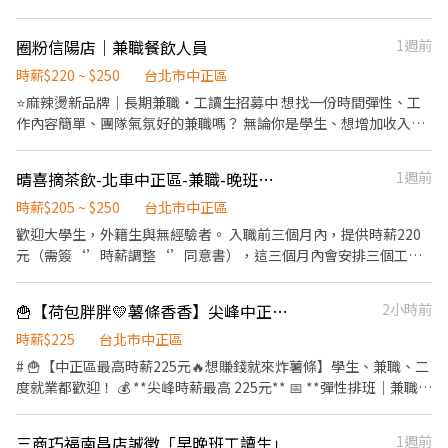
🍝 我們希望你 • 不會突然人間蒸發 • 配合團隊 • 有餐飲經驗加
餐訊息通知廚房做餐，或可進行簡易餐飲之料理，如：製作麵類及
───────── ✦ 💵 穩定收入，兼顧生活 📚 累積餐飲經驗，
分，但不是必要 • 喜歡餐酒館氛圍的人會很適合 I 人可以活下去，
飯類產品 ．於顧客用餐完畢後，負責收拾碗盤與清理環境。 ．並負
提升職場技能 🤝 團隊氣氛佳，無經驗也能快速上手 🚀 表現優異還
圈粉信陽店｜兼職餐飲人員
1週前
E 人也會玩得很開 不用社交滿點，但希望你是個好相處的人 美日仍
責結帳、收銀等工作。 餐飲內場： ．擔任廚師的助手，處理烹飪前
有機會持續發展！
在起步中，雖然沒有繁忙的每一分，但我們更著重高品質的每一
與烹飪中之準備工作與其他餐廳相關事務。 ．負責洗、剝、削、切
時薪$220 ~ $250
台北市中正區
步，期待你的加入！
各種食材。 ．負責清理工作環境、設備和餐具。 ．準備不同餐點所
⭐️麻辣燙新品牌｜長期兼職・工讀生招募中 想找一份時間彈性、工
需要的食材。 ．協助測量食材的容量與重量。 ．負責擺盤、打包外
作內容簡單、團隊氣氛好的兼職嗎？ 無論你是學生、想增加收入，
帶服務。
或是尋找長期穩定兼職，都歡迎加入我們！表現優秀者，還有機會
培養為帶班夥伴或管理幹部。 ★工作地點： 台北市中正區信陽街2
晴喜摘茶飲-北車中正區-兼職-晚班與假日班夥伴
1週前
號1樓(捷運台北車站M8出口) ★工作時間： ❶早班為 11:00-14:00
時薪$220 ❷晚班為 18:00-22:00／19:00-23:00 時薪$220 ➌打烊
時薪$205 ~ $250
台北市中正區
班 21:30-00:30 時薪$230 ※ 排班可依個人時間彈性安排，歡迎面
歡迎大學生，外籍生與無經驗者。 入職前三個月內，提供時薪220
試時討論。 ※ 依個人工作表現及綜合能力評估，時薪最高可調整至
元（需簽‘’時薪調整‘’同意書），這三個月內會安排三個工作
$250。 ★工作內容： ✔ 食材清洗、備料及餐點製作 ✔ 點餐、收
站（雪克，後場，櫃檯）基本筆試與實測檢定考核。 通過三個工作
銀、出餐及餐點包裝 ✔ 維持環境清潔與營運品質 ✔ 完成主管交辦事
站考核：時薪保留220元。 沒通過，每站會調降5元。 三站都沒過：
🍟【荷包胖胖💛薯條香香】尖峰中正區｜時薪225元｜店點自選
2小時前
項 ★我們希望你 ✔ 喜歡與人互動，具服務熱忱 ✔ 做事細心、具責
最低時薪為205元。 計時組長時薪，最高250元。 誠徵： 平日晚
任感 ✔ 願意學習、配合團隊合作 ✔ 可長期配合者優先，歡迎學生及
班：18：00到22：30。 假日班：早，中，晚班，排班制度。 1. 後
時薪$225
台北市中正區
二度就業加入
場工作： 負責茶飲製作原料的準備，如煮茶、備料。 器具的清潔與
# 🍟【中正區最高時薪225元🔥想賺錢就來炸薯條】學生、兼職、二
整理，確保工作區域乾淨有序。 2. 前場工作： 調製各式手搖飲品，
度就業都歡迎！ 💰 **尖峰時薪最高 225元** 📅 **彈性排班｜兼職首
提供顧客高品質的飲品體驗。 進行產品推薦，協助顧客挑選適合的
選** 🍔 **內外場皆可學｜無經驗也歡迎！**
飲品。 結帳收銀及整理發票，保持收銀台整潔。 3. 外勤工作： 根據
━━━━━━━━━━━━━━━ ## 👩‍🍳 工作內容 ✅ 點餐、收銀
三商巧福南昌店誠徵「早晚班工讀生」
1週前
需要協助外送或其他外勤相關任務。 (搭車通勤的夥伴無法外送也可