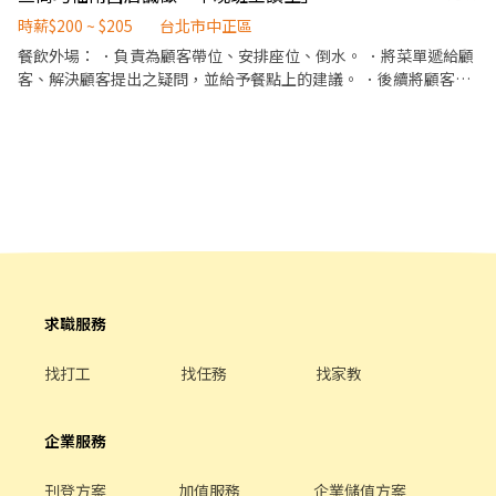
服務 ✅ 漢堡、薯條等餐點製作 ✅ 環境清潔與餐具整理 ✨ 內、外場
應徵) 4. 盤點管理： 協助主管定期盤點門市原物料及食材，確保庫
都會接觸，完整培訓，不怕沒經驗！
時薪$200 ~ $205
台北市中正區
存準確，避免浪費。 5. 外場環境維護： 維持門市外場整潔及秩序，
━━━━━━━━━━━━━━━ ## 💰 薪資待遇 🔥 尖峰時段：**
餐飲外場： ．負責為顧客帶位、安排座位、倒水。 ．將菜單遞給顧
創造良好的顧客用餐環境。 6. 其他支援： 配合店長或主管安排，參
時薪 225 元** 💵 一般時段：**時薪 196 元** 🌙 00:00 後另享 **每
客、解決顧客提出之疑問，並給予餐點上的建議。 ．後續將顧客點
與其他門市相關支援工作。
小時 55 元夜班津貼** ━━━━━━━━━━━━━━━ ## 🎁 福利
餐訊息通知廚房做餐，或可進行簡易餐飲之料理，如：煮牛肉麵或
超有感 🍔 員工餐點半價 🎌 國定假日薪資雙倍 🛵 油資／修繕補貼
飯類產品 ．於顧客用餐完畢後，負責收拾碗盤與清理環境。 ．並負
10% 🩺 體檢補助最高 800 元（短期除外） 🎉 推薦獎金 600 元 🛡️ 勞
責結帳、收銀等工作。 餐飲內場： ．擔任廚師的助手，處理烹飪前
保、健保、團保、勞退完整保障 ━━━━━━━━━━━━━━━
與烹飪中之準備工作與其他餐廳相關事務。 ．負責洗、剝、削、切
## 🕒 排班時段 🌞早班｜08:00－14:00 🌞 午班｜11:00－14:00 🌆 晚
各種食材。 ．負責清理工作環境、設備和餐具。 ．準備不同餐點所
班｜17:00－21:00 📍 **工作地點** 台北市中正區北平西路3號1樓
需要的食材。 ．協助測量食材的容量與重量。 ．負責擺盤、打包外
台北市中正區館前路8號 台北市中正區公園路30-1號 台北市中正區
帶服務。
南昌路一段149號1樓 台北市中正區林森南路1號 台北市中正區濟南
路二段66號1樓 ## 店點自選 ━━━━━━━━━━━━━━━ ##
✅ 我們希望你 ✔ 可配合假日排班 ✔ 願意配合內、外場工作 ✔ 可完
求職服務
成職前體檢 ━━━━━━━━━━━━━━━ ## 📲 應徵方式（採
書審，請勿直接到店） ① 填寫履歷 👉 https://reurl.cc/zY8Oe7 ②
找打工
找任務
找家教
加入官方 LIN 👉 https://reurl.cc/lNxbvE 或搜尋 **@440mente**
③ 傳送： **姓名＋電話＋Mini 專員＋中正尖峰** 收到後將盡快安
排後續流程！ ━━━━━━━━━━━━━━━ ✨ 想找穩定兼職？
企業服務
✨ 想多一份收入？ ✨ 想累積餐飲實戰經驗？ **現在投遞履歷，最快
安排面試！** 🚀 📌 請確認有意願應徵，再按下「我要應徵」！收到
履歷會立即聯繫安排。
刊登方案
加值服務
企業儲值方案