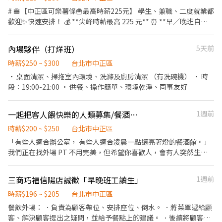
切各種食材。 ．負責清理工作環境、設備和餐具。 ．準備不同餐點
# 🍔【中正區可樂薯條🍟最高時薪225元】 學生、兼職、二度就業都
所需要的食材。 ．協助測量食材的容量與重量。 ．負責擺盤、打包
歡迎✨快速安排！ 💰 **尖峰時薪最高 225 元** ⏰ **早／晚班自由
外帶服務。
選** 📍 **中正區三家門市任你選** ✨ 無經驗可｜內外場完整培訓
✦ ───────── ✦ ## 👩‍🍳 工作內容 🍟 點餐、收銀服務 🍔
內場夥伴（打烊班）
5天前
餐點製作、炸物操作 🧼 環境整理、餐具清洗 💡 內、外場都能學，
培養實用餐飲技能！ ✦ ───────── ✦ ## 💰 薪資待遇 🪙 **
時薪$250 ~ $300
台北市中正區
尖峰時薪｜225 元** ✨ **一般時段｜196 元** 🌙 **00:00 後另享每
• 桌面清潔、掃拖室內環境、洗滌及廚房清潔 （有洗碗機） • 時
小時 55 元夜班津貼** ✦ ───────── ✦ ## 🎁 員工福利 🎌
段：19:00-21:00 • 供餐、操作簡單、環境乾淨、同事友好
國定假日薪資雙倍 🥤 員工餐點半價 ⛽ 油資／修繕補貼 10% 🩺 體檢
補助最高 800 元（短期除外） 🙌 推薦獎金 600 元 🛡️ 勞保、健保、
一起把客人餵快樂的人類募集/餐酒館外場PT
1週前
團保、勞退完整保障 ✦ ───────── ✦ ## 🕒 上班時段 🌞 早
班｜08:00－14:00 🌆 晚班｜17:00－21:00 🌙 晚班｜17:00－23:00
時薪$200 ~ $250
台北市中正區
✦ ──────── ✦ ## 📍 工作地點（中正區） 📌 林森南路 1 號
「有些人適合辦公室， 有些人適合凌晨一點還亮著燈的餐酒館。」
📌 濟南路二段 66 號 1 樓 📌 館前路 8 號 📌公園路30-1號 ✦
我們正在找外場 PT 不用完美，但希望你喜歡人，會有人突然生
───────── ✦ ## 🎯 我們希望你 ✔ 可配合假日排班 ✔ 願意
日、有人失戀、有人喝到開始聊人生。而你會成為那個讓夜晚順利
支援內、外場工作 ✔ 可完成職前體檢 ✦ ───────── ✦ ##
運轉的人 （還有員工餐真的不錯。） ✨ 工作內容 • 接待客人、安
📲 應徵方式（採書審，請勿直接到店） 1️⃣ 填寫履歷 👉
三商巧福信陽店誠徵「早晚班工讀生」
1週前
排座位 • 點餐與送餐、結帳收銀 • 於外場製作簡單小食如：烤土
https://reurl.cc/zY8Oe7 2️⃣ 加入官方 LIN 👉
司/調配飲料等 • 維持店內整潔 • 完成主管交代項目 👋🏽 沒經驗沒
時薪$196 ~ $205
台北市中正區
https://reurl.cc/lNxbvE 或搜尋 **@440mente** 3️⃣ 傳送： **姓名
關係，願意學比較重要，我們更在意： • 有沒有責任感 • 願不願
餐飲外場： ．負責為顧客帶位、安排座位、倒水。 ．將菜單遞給顧
＋電話＋Mini 專員＋中正尖峰** 📌 **請確認有意願應徵，再按下
意互相幫忙 • 情緒穩不穩定 • 能不能好好對待客人跟同事 ⸻
客、解決顧客提出之疑問，並給予餐點上的建議。 ．後續將顧客點
「我要應徵」！收到履歷後將立即與您聯繫安排。** ✦