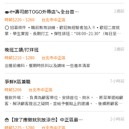
際任用職稱及薪資，依面談結果與經驗核定職級。
和簡單清潔工作 • 一起維持店內整潔舒適 工作內容包含： ✔ 麵線
元以上 。 4.無經驗可 🔺上班地點(以下我們都有開缺，可任選您想
製作 ✔ 炸物料理 ✔ 備料出餐 ✔ 環境整理 有完整教學，不會丟著不
🍣🐟壽司郎TOGO外帶店🔪全台首間🙌晚班兼職👁️看這邊🙌週末240元🙌平日220元
1週前
要的應徵) 堤諾濟南門市 台北市中正區濟南路二段69號 (捷運-忠孝
管。 願意學、肯做，收入會成長。 我們給你的： • 彈性排班，兼
新生站 5號出口 ) 堤諾民生門市 台北市中山區民生東路三段11號(捷
顧生活學業 • 團隊氣氛和樂，大家互相照顧 只要有心 我們會耐心
時薪$220 ~ $260
台北市中正區
運-行天宮站一號出口) 堤諾莊敬門市 台北市信義區莊敬路182號 (捷
教你！勇敢投遞，一起開心打工吧！ 依據排班輪替指定崗位） 油鍋
⭕ 招募條件 ▪職前教育訓練，歡迎無經驗者加入 !! ▪歡迎二度就
運-世貿101站 2號出口 ) 堤諾士林門市 台北市士林區中正路209號
大師：掌控臭豆腐下鍋數量、油溫控管與酥脆度（有完整 SOP 教
業、學生實習、長期打工 ▪彈性排班：*08:00~21:30*（每日至少
(捷運-士林站一號出口) ✨我們在找 YOU ☛ 學習成長、規劃未來就是
學，沒經驗不用怕！）。前檯門面：親切點餐、結帳收銀、盛裝麵
排班 4 小時，請於面試時與主管確認班表） ⭕ 工作內容（在職教育
現在!! 😊應徵方式→可投履歷，我將盡快回覆。 或點職缺留言詢問
線與調味、打包外帶。 備料後盾：備料和機動遞補前線生鮮食材打
訓練完善，無經驗者OK） 1. 參與壽司製作相關訓練，學習握壽司、
想了解的內容 或有任何問題亦可來電 03-3603000 分機212 陳小姐
晚班工讀/打烊班
1週前
烊時負責廚房與周邊設備之洗滌與收尾
生魚片處理、餐飲衛生管理。 2. 支援門市營運（ 內外場基本作業 ）
3. 協助推動公司訓練制度，成為未來訓練種子人員。 4. 其他主管交
時薪$210 ~ $280
台北市中正區
辦事項。 ⭕獎金福利 ▪生日禮券 ▪員工用餐優惠 ▪年度健檢及津
出餐前備料，餐期時抓料以及調味 一些基本清潔
貼 ▪一年4次考核及調薪機會 ▪加班費按每分鐘計算 ▪不定期活動
競賽獎金 ▪介紹親朋好友入職，期滿可獲得3,000~10,000元獎金
爭鮮K區兼職
7小時前
⭕企業魅力 ▪加班費按每分鐘計算，重視員工的辛勤付出。 ▪實力
主義不論年資，且制度完善、升遷調薪快速，適合具有企圖心的
時薪$206
台北市中正區
您。 ▪學習日系企業商業禮儀、餐飲相關專業技能，並能接觸店舖
餐飲外場： ．負責為顧客帶位、安排座位、倒水。 ．將菜單遞給顧
經營管理。 ▪展店計畫涵蓋全台灣，目標成為台灣第一迴轉壽司品
客、解決顧客提出之疑問，並給予餐點上的建議。 ．後續將顧客點
牌。 ▪傾聽員工訴求，共同打造「以人為本」的舒適工作環境。
餐訊息通知廚房做餐，或可進行簡易餐飲之料理，如：烤土司或調
配飲料等。 ．於顧客用餐完畢後，負責收拾碗盤與清理環境。 ．並
🍟【按了應徵就別放涼🥹】中正區最高時薪225元｜學生兼職首選
2小時前
負責結帳、收銀等工作。 餐飲內場： ．擔任廚師的助手，處理烹飪
前與烹飪中之準備工作與其他餐廳相關事務。 ．負責洗、剝、削、
時薪$225 ~ $280
台北市中正區