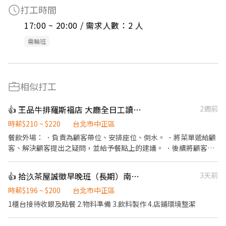
打工時間
17:00 ~ 20:00 / 需求人數：2 人
需輪班
相似打工
👍 王品牛排羅斯褔店 大廳全日工讀（晚班工讀等，意者內洽）
2週前
時薪$210 ~ $220
台北市中正區
餐飲外場： ．負責為顧客帶位、安排座位、倒水。 ．將菜單遞給顧
客、解決顧客提出之疑問，並給予餐點上的建議。 ．後續將顧客點
餐訊息通知廚房做餐，或可進行簡易餐飲之料理。 ．於顧客用餐完
畢後，負責收拾碗盤與清理環境。 ．並負責結帳、收銀等工作。
👍 拾汣茶屋誠徵早晚班（長期）南陽/三重
3天前
時薪$196 ~ $200
台北市中正區
1櫃台接待收銀及點餐 2.物料準備 3.飲料製作 4.店鋪環境整潔