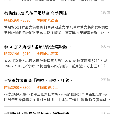
配管」相關專業技能，從基礎做起，累積實戰經驗，未來能獨當一
面。 🎁 公司福利 • 上班所需裝備、工具由公司提供 • 每日供應午
👍 時薪520 八德伺服器廠 高薪回歸 🦋周休 福利好 馬上上班 🦋WS
1週前
餐與涼水 • 不定期舉辦員工聚餐 • 補助工會勞健保 🌟 我們重視的
是「一起成長」 我們希望加入的夥伴是： ✔ 想賺錢，願意踏實努力
時薪$260 ~ $520
桃園市八德區
的人 ✔ 想成就自我，不甘平庸的人 ✔ 想在社會立足，追求穩定與未
♥️AI教父輝達最大供應商 訂單無限放大 ♥️八德埤塘旁美商微軟園區
來的人 💰 薪資與升遷制度 • 學徒期間薪資 $1600／日 • 工作滿一
♥️日班55K 午班57K ♥️廠區乾淨整潔 優質環境 ♥️靜電衣就上班 ♥️
個月即調薪🔝 • 滿三個月，出勤穩定、態度良好者即可升遷🔝 •
早班兩點半下班 時間彈性自行安排 ♥️中班下午兩點半上班睡到飽 #
正式員工享有更快的加薪與升遷機會，責任越大，回報越多 • 成為
早班午班固定班#想睡到飽還是想早下班都可以 #組裝 檢測 # 免無塵
👍 🔥 加入炘栩！各項領現金職缺熱烈招募中！🔥
6天前
管理者後，參與分紅制度，共享成果！ 🔍 我們在找這樣的你 我們希
衣 #免二面 #高錄取 #好工作親朋好友一起來 ➠快速報名
望培養的，是對工作有責任感、有企圖心、肯學肯做的人才。如果
+Lin【@661pongj】截圖詢問(@要打) ▬▬▬▬▬▬▬▎工作介紹
時薪$196 ~ $210
桃園市桃園區
你認為你是這樣的夥伴，想與我們一起成長—— 📞 歡迎直接來電！
▎▬▬▬▬▬▬ ▶️工作地點：桃園市八德區興豐路(國防大學旁) ▶️
🔥🔥【急徵！桃園各區計時理貨人員】🔥🔥 💸 時薪最高 $210！ 💰
李老闆：0930-789-557 （來電請告知是看到徵才訊息）
公司產品: 電腦主機伺服器 ▶️工作內容 :品檢 包裝 測試 須配合搬重約
196～210 元／小時 📍 桃園各區都有職缺，離家近、好上班！ 💥 想
30公斤 ▶️休假制度 : 周休(六/ 日)見紅休 ▶️ 供餐:廠內購買餐卷 ▶️工
賺錢，就趁現在！ ✔ 無經驗可，專人教學 ✔ 可長期／可兼職 ✔ 學
作時間＆薪資待遇 : 上班時間 日班:06:30~15:20 時薪250 收入
生、二度就業、待業中都歡迎 ✔ 工作穩定，天天都有機會排班 📦
✨桃園韓國電商【週領、日領、月'領、現金、匯款】【假日班皆有】交通車🩷
2天前
44000~55000 中班:14:30~23:20 時薪260 收入45760~57000 為提
【工作內容】 ✅ 理貨 ✅ 貨物分類 ✅ 商品整理 ✅ 出貨作業 🕒【上班
升穩定度與吸引力 日班： 230 + 20 激勵獎金／時 中班： 240 + 20
時間】 🌆 中班｜16:00 ～ 貨量結束 🌙 夜班｜00:30 ～ 貨量結束 💯
時薪$200 ~ $300
桃園市觀音區
激勵獎金／時 激勵條件： 足月人員每月最多出勤異常僅能1 次 不足
想找一份穩定又好賺的工作嗎？ 💯 不用經驗，只要肯做，就有機會
📣 急缺超大量不限額三個倉任你挑 📣 活動檔期訂單滿滿加班多 📣
月人員當月不得出勤異常 加班費： • 以日班 230、中班 240 為基準
穩定安排班別！ 📲 立即加入官方賴：@XINXU 📩 私訊留下： ✔ 姓
回訊告知應徵酷澎 + 倉別 + 班別 - 【 理貨工作 】 🟢 理貨包裝需可接
計算 • 激勵獎金不納入加班費 ════════福利報報
名 ✔ 電話 ✔ 想工作地區 ⚡ 專人快速回覆，符合資格即可安排上班！
受久站 / 久走 / 搬重 🟢 以下薪資須另扣保險 / 手續費 🟢 pda撿貨、
══════════ ⭐工作簡單上手 ⭐享勞保健保、勞退6% ⭐可
🚨 名額有限，額滿即停止招募！ 別等工作找你，現在就加入炘栩團
理貨、包裝 🟢早/晚班提供交通車接駁 交通車路線 (
日領 可周領 ❣️【快速預約✚找康彼斯柔伊】❣️ ☑️【線上投遞履歷，
犬貓照顧，環境清潔維護，行政作業
4天前