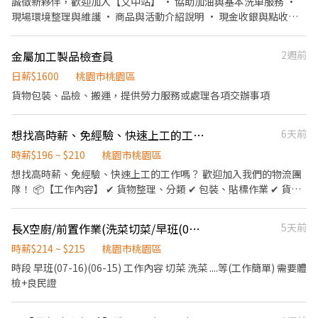
誠徵新夥伴，歡迎加入【文中站】 • 協助加油與基本洗車服務 •
有興趣請私訊或電話詳談 聯絡人：趙先生 0987-421-130
現場環境整理與維護 • 商品與活動介紹說明 • 現金收銀與點收工
作 我們給你的： • 彈性排班，可配合個人時間 • 明確友善的工作
指導 不論有無經驗，歡迎第一次嘗試打工的你一起加入~ 早班：
金屬加工製品檢查員
2週前
0700-1500 *2人 中班：1500-2300 *2人 平日時段班：0800-1500 /
0900-1700 / 0900-1300 / 1000-1800 / 1300-2100 / 1500-2100 大
日薪$1600
桃園市桃園區
夜班：2300-0700*1人 **大夜班需先安排白天排班教育訓練(至少一
貨物包裝、品檢、搬運，提供勞力服務或處理各項交辦事項
週)，才能獨立上大夜班，需可配合
想找高時薪、免經驗、快速上工的工作嗎？
6天前
時薪$196 ~ $210
桃園市桃園區
想找高時薪、免經驗、快速上工的工作嗎？ 歡迎加入我們的物流團
隊！ 📦【工作內容】 ✔ 貨物整理、分類 ✔ 包裝、貼標作業 ✔ 貨品
點收與理貨 ✔ 協助貨物搬運及環境整理 💰【薪資待遇】 🌙 小夜班
｜18:00～貨量結束 👉 時薪 196元 🌃 夜班｜00:30～貨量結束 👉 時
長X空廚/前置作業(洗菜切菜/早班(07-16)(06-15)/二度就業/外籍
5天前
薪 210元 💵 隔日下班即可領現金！ ✨【工作優勢】 ✅ 無經驗可，新
手也能快速上手 ✅ 工作內容簡單易學 ✅ 彈性報班，自由安排時間 ✅
時薪$214 ~ $215
桃園市桃園區
快速媒合、立即上工 ✅ 現金領薪，不用等待發薪日 加入詢問並報班
時段 早班(07-16)(06-15) 工作內容 切菜 洗菜 ....等(工作簡單) 需要體
快速上工！ 立即加入官方賴 @xinxu 🔥 即時報班｜快速安排｜當天
檢+良民證
領現金 🔥