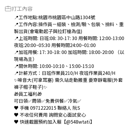
打工內容
📍工作地點:桃園巿桃園區中山路1304號
📍工作內容:操作員－組裝、檢測/驗丶包裝丶撿料、重
製出貨(會電動起子與拉釘槍為佳)
📍上班時間: 日班:08: 30-17: 30 用餐時間: 12:00-13:00
夜班:20:00~05:30 用餐時間24:00~01:00
📍加班用餐: 17: 30-18: 00 加班時間: 18:00-20:00 （以
現場為主）
📍間休時間: 10:00-10:10、15:00-15:10
📍計薪方式：日班作業員210/H 夜班作業員240/H
✨噪音大(可拿耳塞) 需久站走動搬重 要穿靜電服(外套
褲子帽子鞋子)✨
🎁員工福利🎁
可日領✅周領✅免費供餐✅冷氣✅
♥️ 手機 0971222015 聯絡人 阮S
♥️ 不收任何費用 詢問安心面試安心
♥️ 快速截圖預約加入賴【@548wtati】