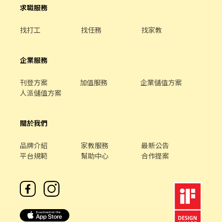
07:00~13:30+17:30~00:00 (上班約6~8小時) 夜班時段 -
求職服務
23:30~03:30 (上班約2~4小時) 午班時段 - 15:00~19:00 ＝＝＝＝＝
＝＝＝＝＝＝＝＝＝＝＝＝＝＝＝＝＝＝＝＝＝ 🦐【休假制度】：
找打工
找任務
找家教
排休制 (輪班人員依照當月紅字天數排休；時薪人員依照門市與個人
可配合時段) 🦐【薪資待遇】 一般店✨時薪$211起 智取店✨時薪
$224-$264 ＝＝＝＝＝＝＝＝＝＝＝＝＝＝＝＝＝＝＝＝＝＝＝＝
企業服務
＝＝ 📍【一般店-缺額門市 ↓ ↓ ↓】： 桃園永安店-桃園市桃園區
永安路290號1樓 桃園宏昌店-桃園市桃園區宏昌五街26號1樓 桃園
刊登方案
加值服務
企業儲值方案
民有店-桃園市桃園區民有三街425號1樓 桃園中埔店-桃園市桃園區
人派儲值方案
中埔一街105號1樓 桃園莊敬店-桃園市桃園區莊敬路一段320號1樓
桃園國強店-桃園市桃園區國強一街420號1樓 ＝＝＝＝＝＝＝＝＝
＝＝＝＝＝＝＝＝＝＝＝＝＝＝＝＝＝ 📍【智取店-缺額門市 ↓ ↓
關於我們
↓】 桃園民安 - 智取店-桃園市桃園區民安路124號1樓 桃園大業 -
智取店-桃園市桃園區大業路一段400號1樓 桃園龍城 - 智取店-桃園
品牌介紹
家教服務
最新公告
市桃園區龍城二街56號1樓 桃園朝陽 - 智取店-桃園市桃園區朝陽街
平台規範
幫助中心
合作提案
3號1樓 桃園桃鶯 - 智取店-桃園市桃園區桃鶯路125號1樓 桃園同安
- 智取店-桃園市桃園區同安街336巷77號1樓 桃園寶慶 - 智取店-桃
園市桃園區寶慶路296號1樓 桃園春日 - 智取店-桃園市桃園區春日
路1171號1樓 ＝＝＝＝＝＝＝＝＝＝＝＝＝＝＝＝＝＝＝＝＝＝＝
＝＝＝ ❗需可配合調店、支援❗❗需可配合調店、支援❗ ✨另外教育訓
練、實習皆有支薪且享勞健保完整保障唷✨ ❤️因每天都有面試，故
門市缺額會有變動唷~ ❤️如果您想盡快上工、想找穩定的工作，點