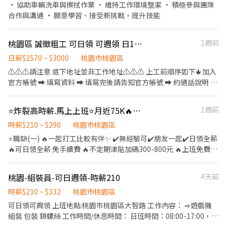
（如火災、意外、鬥毆等） 時，立即啟動應對措施 •協助疏散人
• 協助車輛洗車與擦拭作業 • 維持工作環境整潔 • 積極參與團隊
交通車＜＜▬ 1.⭐️新北市板橋⭐️07:40板橋車站➔08:30-45長榮倉 ⬇️
員、撥打報警電話，並與相關單 位合作處理 5. 報告與記錄 •填寫巡
合作與溝通 • 願意學習、接受新挑戰，提升技能
上班時間：早班09:00-18:00(只有到長榮倉) 2.⭐️新北新莊體育館
邏報告、事故報告，記錄每天的工作 情況 •針對異常事件向主管或
⭐️07:40新莊體育館➔08:30-45長榮倉 ⬇️上班時間：早班09:00-
相關單位報告 6. 客戶服務（依據場域需求） •協助住戶、員工或來
18:00(只有到長榮倉) ▬＞＞快速應徵＜＜▬ 👉+官方好友👉
桃園區 誠徵粗工 可日領 可週領 日1570起
1週前
訪者提供基本諮詢與指引 •維持現場秩序，確保安全與和諧的環境
https://lin.ee/j8HhyQT 👉並留言【大名+電話+截職缺圖片】 ➠👉
7. 包裹與信件管理 •收件登記：負責接收住戶或公司員工的郵 件、
日薪$1570 ~ $3000
桃園市桃園區
庭庭:0927112395❤️（截圖詢問) 📢【防詐騙提醒】 官方專線：03-
快遞，並詳細登記收件資訊 （如時間、收件人、寄件單位等）。 •
⚠️⚠️⚠️請注意 底下地址並非工作地址⚠️⚠️⚠️ 上工前順序如下🢃 加入
355-4436（分機300） 找工作請認明官方管道，避免私下交易或提
通知收件人：透過對講機、電話或系統通知 收件人前來領取。 •包
官方帳號 ➡ 填寫資料 ➡ 填寫完後請告知官方帳號 ➡ 約通話說明 ➡
供個資！
裹存放管理：按照規定分類存放包裹，確 保包裹不受損或遺失。 •
確認上工 官方帳號 ➡ @021kpdki 官方網址 ➡
寄件協助：根據需求，協助寄送信件或快 遞，並確保交付給指定物
https://lin.ee/rAng7zC 簡單清潔打掃工地環境 處理雜事、搬運(現
流單位。
⭐️炸裂高時薪.馬上上班⭐️月近75K🔥長.短期皆可🔥
1週前
場有搬運車)等 依現場主管要求完成工作內容 👷‍♂️粗工 $1570起/日 加
班1小時$275(長期配合 報酬漸增) 👷🏻打石工 $2400起/日 大支
時薪$210 ~ $290
桃園市桃園區
+$100 加班1小時$350 👷🏻當月做滿23工 獎金$1000 👷🏻介紹獎金
⭐️職缺(一) 🔥一起打工比較有伴✨ ✔️無經驗可✔️朋友一起✔️日領全薪
$1000(詳細規定另外說明) 領錢方式⬇️ 1.日領匯款 2.週領匯款 3.週領
🔥可日領全薪 免手續費 🔥不定期津貼加碼300-800元 🔥上班免費供
現金 4.固定每月15號匯款(月)
餐 ✨書審即可 快速安排報到 《工作內容》💼貼標籤、刷條碼、商品
裝箱 《日班》08:00-17:00 🎉時薪210～280 《晚班》18:00-03:00
桃園-組裝員-可日週領-時薪210
4天前
🎉時薪240～320 👉🏻有堆高機證照每個小時+20元 《休假》排休8-
10天/週休二日/假日班 《上班地點》大園區建國路/大園區開和路/
時薪$210 ~ $332
桃園市桃園區
大園區中山南路/觀音區寶倉街 -------------------------------------
可日領可周領 上班地點:桃園巿桃園區大智路 工作內容： ➺遊戲機
---------------------- ⭐️職缺(二) 🔥月近75K🔥🌟書審即可.馬上上班
組裝 包裝 鎖螺絲 工作時間/休息時間： 日班時間：08:00-17:00，用
🌟 最好賺.最高薪的工作來囉👏 🌟不定期津貼300-1000元🌟 書審即
餐時間：12:00-12:40，間休依產線安排 午餐 免費供餐 休假:周休二