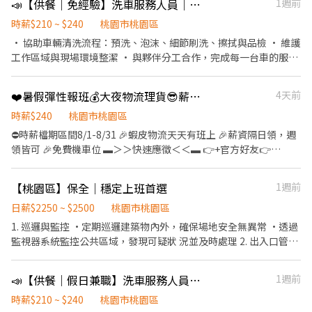
📣【供餐｜免經驗】洗車服務人員｜分分鐘桃園力行店
1週前
時薪$210 ~ $240
桃園市桃園區
• 協助車輛清洗流程：預洗、泡沫、細節刷洗、擦拭與品檢 • 維護
工作區域與現場環境整潔 • 與夥伴分工合作，完成每一台車的服務
• 學習專業洗車技巧，培養一技之長 ✨ 無經驗也沒關係，現場會有
專人教學！ 我們不只是把車洗乾淨，更重視速度、細節與團隊合
❤️暑假彈性報班💰大夜物流理貨😎薪資穩定入帳
4天前
作。 只要你肯學、肯做，歡迎加入分分鐘！🚗💨
時薪$240
桃園市桃園區
⛔️時薪檔期區間8/1-8/31 🎉蝦皮物流天天有班上 🎉薪資隔日領，週
領皆可 🎉免費機車位 ▬＞＞快速應徵＜＜▬ 👉+官方好友👉
https://lin.ee/j8HhyQT 👉並留言【大名+電話+截職缺圖片】 ➠👉
庭庭:0927112395❤️（截圖詢問) ▬▬▬▬▬▬▬▬ 【派駐廠商】蝦
【桃園區】保全｜穩定上班首選
1週前
皮電商 【工作地點】 【長榮倉】▬大園區建國路102號-✅交通車直
達 【工作內容】包裹分貨、免經驗、需久站 【匯薪方式】隔日匯款
日薪$2250 ~ $2500
桃園市桃園區
【上班時間VS薪資】 ⛔️時薪檔期區間 8/1-8/31 ✅(以下薪資含津
1. 巡邏與監控 •定期巡邏建築物內外，確保場地安全無異常 •透過
貼)，加班費另計 👑▬▬【8/1-8/31臨時工】▬▬👑 ⭐️早6班
監視器系統監控公共區域，發現可疑狀 況並及時處理 2. 出入口管理
06:00~15:00- 底薪200/H+單日檔時津貼15/H=215/時薪 ⭐️早班
•負責人員、車輛及貨物的進出管制，確保未 經授權者不得進入 •
09:00~18:00- 底薪200/H+單日檔時津貼5/H=205/時薪 ⭐️晚班
核對訪客身份，執行登記程序，並指引訪客 進入指定區域 3. 安全設
📣【供餐｜假日兼職】洗車服務人員｜分分鐘桃園力行店
1週前
15:00~00:00- 底薪220/H+單日檔時津貼5/H=225/時薪 ⭐️晚8班
備檢查 •定期檢查消防設備、警報系統、門禁設施 等，確保正常運
20:00~00:00- 底薪215+單日檔時津貼5/H=225/時薪 ⭐️大夜班
作 •發現故障時及時回報並協助維修 4. 應急處理 •在發生突發事件
時薪$210 ~ $240
桃園市桃園區
00:00~09:00- 底薪235/H+單日檔時津貼5/H=235/時薪 ▬＞＞免費