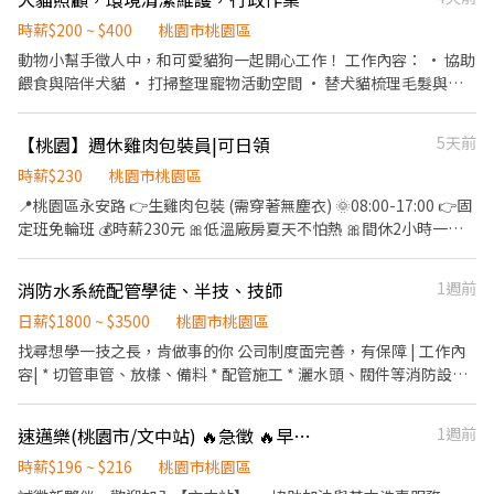
隊，一起賺錢！
https://reurl.cc/rErN4Z ) 🟢【 臨時工 】任何倉都沒有提供交通車
將立即與您聯絡】 ☑️【LIN】@661pongj【請留下 姓名✚電話✚職
服務 - 【 上班地點 】 🔔 桃園 1 倉 : 大園建國路 (5F) ( 周休、假日早
時薪$200 ~ $400
桃園市桃園區
缺名稱】
班 ) 🔔 桃園 3 倉 : 大園中山南路 ( 假日班 ) 🔔 桃園 4 倉 : 觀音區玉林
動物小幫手徵人中，和可愛貓狗一起開心工作！ 工作內容： • 協助
路 🔔 桃園 5 倉：觀音寶倉街 ( 可周休、假日班 ) 🔔 桃園 6 倉：大園
餵食與陪伴犬貓 • 打掃整理寵物活動空間 • 替犬貓梳理毛髮與簡
航翔路 🔔 桃園 7 倉：楊梅環東路 🔔 桃園 9 倉：大園區建國路 (3'F)
易清洗 • 協助行政資料輸入 我們給你的： • 彈性排班、可依課表
🔔 桃園 10 倉：觀音區玉林路一段 🔔 桃園 12 倉：楊梅區環東路 (7
調整 • 員工團隊溫暖互助，工作活力加倍！ 不用擔心沒經驗，只要
【桃園】週休雞肉包裝員|可日領
5天前
倉樓下) 🔔 桃園 17 倉：大園區開和路 ( 限排休 ) 🔔 桃園 RC8：楊梅
有愛心，歡迎加入我們的毛孩團隊！動保專業講師
區環東路 (4'F) ( 後面有寫缺長派才有缺，沒標註的都是無缺額 ) - ((
時薪$230
桃園市桃園區
堆高機需有證照及回訓證明 )) - 【 休假方式 】 周一至周日排休，一
📍桃園區永安路 👉生雞肉包裝 (需穿著無塵衣) 🌞08:00-17:00 👉固
個月排休 8 ~ 10 天，單位報到當天由主管分配 - 【 工作時間 】 早班
定班免輪班 💰時薪230元 🎀低溫廠房夏天不怕熱 🎀間休2小時一次
08 : 00 - 17 : 00 排休 $ 210 周休 $ 200 晚班 18 : 00 - 03 : 00 排休 $
🎀免費供餐 ✅提供日領、週領免行政費 ✅線上書審 ✅需配合食品體
240 周休 $ 230 ( 假日班固定上六日 ) - ♦️ 用餐：免費供餐 ♦️ 冰箱、
檢 應徵諮詢|蔡小姐| 📞0902-328-212 ☎03-4385235*14
微波爐、外出用餐、有上鎖置物櫃 - ▶ —————【應徵方式】
消防水系統配管學徒、半技、技師
1週前
————— ◀ ⭐ 點選立即應徵或線上詢問此職缺 ⭐ 也可以加賴官方詢
日薪$1800 ~ $3500
桃園市桃園區
問 ⭐ 官方帳號 : https://lin.ee/jVYoe5J ★ 加入後請幫我留姓名 / 電
找尋想學一技之長，肯做事的你 公司制度面完善，有保障 | 工作內
話 / 截圖職缺文 ★
容| * 切管車管、放樣、備料 * 配管施工 * 灑水頭、閥件等消防設備
安裝 薪資待遇 學徒：$1,800/日 半技：$2,200起/日 技師：$2,800
起/日 （按技術調整、加班另計） |我們要找的人| * 肯學、肯做，無
速邁樂(桃園市/文中站) 🔥急徵 🔥早、中、大夜、時段班 長期 ♾️ 時薪制服務員
1週前
經驗可 有經驗者優先、能獨立作業者加分 * 配合工地作業與安全規
範 |福利| * 勞健保、三節禮金、團保、年終獎金、生日禮金、工作
時薪$196 ~ $216
桃園市桃園區
獎金、涼水 * 團隊氣氛好 |工作地點| 桃園地區為主，公司有公務車