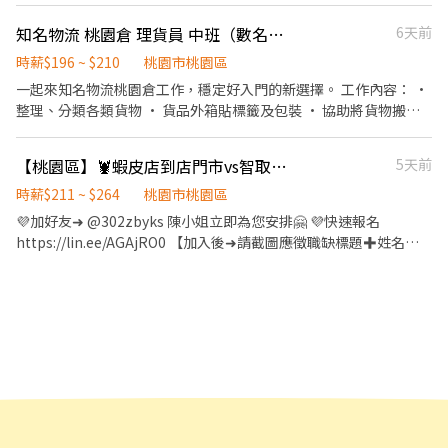
可.快速報到✔️ 想加班就加班 加班多=錢多多 喜歡加班趕緊報名👍 💼
日 時薪日班:210
知名物流 桃園倉 理貨員 中班（數名！當日領現）
6天前
《工作內容》撿貨、理貨 ⏰《早班》09:00-18:00時薪245 ⏰《晚
班》15:00-0:00時薪275 ⏰《大夜》0:00-09:00時薪285 ⏰《晚八》
時薪$196 ~ $210
桃園市桃園區
20:00-0:00 時薪265🚀兼職推薦🚀 《休假方式》排休8-10天、週休
一起來知名物流桃園倉工作，穩定好入門的新選擇。 工作內容： •
六日 可以自己選擇 《上班地點》大園區建國路/觀音寶倉街/楊梅區
整理、分類各類貨物 • 貨品外箱貼標籤及包裝 • 協助將貨物搬移
梅獅路 ----------------------------------------------------------- 任
至不同區域 • 整理作業區域保持乾淨 我們給你的： • 彈性班表，
何時段都有職缺！任何時段都有職缺！ -----------------------------
自由搭配時間 • 薪資當天結算，方便即時領取 • 團隊氣氛融洽，
------------------------------ 🚀【想賺錢真的別猶豫】 點擊下方加
【桃園區】🦞蝦皮店到店門市vs智取人員⚡早晚班兼職首選⚡地點任選⚡錄取高GJ
5天前
合作無壓力 無須經驗，輕鬆上手，有興趣就歡迎你來試試！
入好友 馬上幫你安排工作👇 ᴸᴵᴺᴱ ᴵᴰ ➞ @031iqayt (點網址即可加入)
16:00~00:00 18:00~00:00 貨量若太多需配合貨量結束（大約01:00
時薪$211 ~ $264
桃園市桃園區
https://lin.ee/TdGj1r1 ☎️➞0968-575-695 阿翰 📩 立即私訊+1 🚀
左右） 02:00～07:00 貨量結束（大約7～8點） •快速上工 賴 ：
💜加好友➜ @302zbyks 陳小姐立即為您安排🤗 💜快速報名
名額有限!!先搶先贏!!
@xinxu 截圖 發送！ 快速安排！
https://lin.ee/AGAjRO0 【加入後➜請截圖應徵職缺標題✚姓名✚
電話✚居住地區】 ＝＝＝＝＝＝＝＝＝＝＝＝＝＝＝＝＝＝＝＝＝
＝＝＝＝＝ 🦐【工作內容】 一般店 - 包裹收寄、搬運、盤點、理
貨、收銀結帳、接待等 智取店：理貨、搬運、維持門市作業區環
境、清潔維護作業、需有交通工具 (一天需跑店3~5間智取店) 🦐
【上班時間】： 一般店 ↓ 早班時段 - 11:00~17:30 晚班時段 -
16:15~22:45、18:45~22:45 午班時段 - 15:00~19:00 ＝＝＝＝＝＝
＝＝＝＝＝＝＝＝＝＝＝＝＝＝＝＝＝＝＝＝ 智取店 ↓ 早班時段 -
07:00~12:00、07:30~12:30、08:00~13:00、08:30~13:30 晚班時段
- 17:30~21:30、18:00~22:00、18:30~22:30 全班時段(雙頭班) -