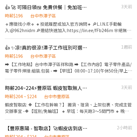
無經驗可，有人帶流程 ✔️ 當天送完即可提早下班 ✔️ 作業單純好上手
👍 🚀 可隔日領🍱 免費供餐｜免加班｜周休二日🌼手機外殼組包裝
3天前
✔️ 純配送性質，無需處理金流 🏍️ 工作時間 ✔️ 08:00即可開始送貨 送
完就下班 ✔️在門市刷完包裹 系統馬上幫你導航安排送貨路線 ✔️ 當日
時薪$196
台中市潭子區
配送完成即可提前收工 ✔️ 想多賺可延長接單時間 🧭 上線流程（簡
🔹應徵找小乖🔹 🔸投遞履歷或加入官方詢問🔸 🔎L.I.N.E手動輸
單5步驟） Step 1｜準備設備 機車＋駕照＋強制險＋Android手機
入:@962hnidm 🔎連結快速加入:https://lin.ee/fFb246m 🌸絕無收
(家裡的舊手機也可以) Step 2｜資料確認 完成資料填寫，安排上線
取任何服務費🌸 【職缺福利】 🔸可隔日領 🔸免加班 免學歷 🔸免費
時間 Step 3｜安裝貨架 機車安裝配送貨架（公司有補助） Step 4｜
供餐 🔸免費汽機車停車場 🔸三節禮金🔸勞健保.特休 🔸典育獨家入
👍 ✨凉!真的很涼!潭子工作班別可選➡️電子零件大廠✅徵作業員-吉
1週前
說明＋試跑 現場教學＋實際帶跑，新手也OK Step 5｜開始配送 配
職獎金1500元 🔸績效獎金0-12,000元 【工作地點】:台中市大雅區
送範圍3公里內 → 完成配送任務💰 📦 工作內容 ✔️ 依系統接單配送
神林路一段 【工作內容】:流水線組裝作業員 【工作時間&薪資 】
時薪$196
台中市潭子區
包裹 ✔️ 機車運送至指定地點 ✅ 須具備以下 ✔️ 自備機車 ✔️ 有效駕照
⭕薪資:30000元 ⭕休假制度 : 周休二日 ✅日班A:07:50-16:20 ✅日班
➡️【工作地點】台中市潭子區祥和路 ➡️【工作內容】電子零件產品/
＋強制險 ✔️ Android手機(掃瞄包裹系統是安卓系統) 🚀 應徵方式
B:08:00-17:00 ✅中夜:19:30-04:00 (中班津貼300/日)(誤餐費70元)
電子零件焊接.組裝.包裝 - ➡️【早班】08:00~17:10(午休50分/早上下
【截圖應徵職缺+姓名+電話】 報名ID: @346uatki 快速報
午各休10分鐘) ➡️【薪資】31000元➡️配合加班平均約37K - ➡️【小
名:https://lin.ee/rczPFWq 會有專人與您聯絡，安排面試~
夜班】15:50~00:30/休息時間:18:50~19:30 ➡️【薪資】31000元+小
時薪204~224⚡豐原區 蝦皮智取無人店PT🎈無經驗OK/固定班別
3天前
夜班津貼30塊/H ➡️薪資36K起.配合加班平均約42K ✨需在新夜班實
習(13:00~21:30) ❤️培育獎金第一個月:2000元、第二個月:4000元、
時薪$204 ~ $224
台中市豐原區
第三個月:5000元 - ➡️【大夜班】23:50~08:30//休息時
蝦皮智取店: 🔶【工作在幹嘛？】 搬貨、理貨、上架包裹、完成主管
間:02:50~03:30 ➡️【薪資】31000元+大夜班津貼48塊/H ➡️薪資39K
交辦事宜 -🔶【班別/免輪班】 🔸 早班：每天跑3～5間門市 🔸 晚
起.配合加班平均約45K ✨需在新夜班實習(13:00~21:30) ❤️培育獎金
班：每天跑1～3間門市 - 🔶工作時間(通常上班時間2~4小時)： 🔸早
第一個月:3000元、第二個月:6000元、第三個月:8000元 - ❤️久任獎
班：08:00～13:00 🔸晚班：18:30～22:30 一周至少配合4天,六日需
【豐原惠陽 - 智取店】🚀蝦皮店到店 PT🍤｜有薪教育訓練 × 免輪班
2小時前
金❤️ 滿1個月可領1000元/次;滿3個月可領3000元/次;滿6個月可領
要能配合排班~~~ - 🔶【智取店所需條件】 • 有駕照、有機車，需
3000元/次 - ✅【工作環境】冷氣房 ✅【休假制度】周休六日 ✅【安
要支援鄰近智取店 • 可搬重10~15KG 物流箱 • 若沒有機車的話可
時薪$204 ~ $224
台中市豐原區