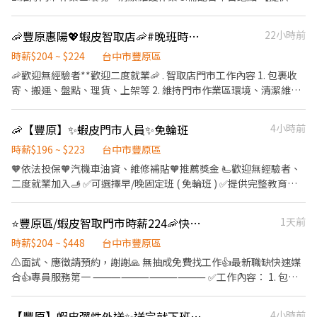
23:30、18:30-22:30、18:30-23:30 (上班時數為2~6小時依實際情況
整教育訓練及店面實習】 ＝＝＝＝＝＝＝＝＝＝＝＝＝＝＝＝＝＝
而定) 🔹夜班 ：23:30–03:30 (上班時數為2~4小時依實際情況而定)
＝ ✨ 目前尚有職缺：早班時薪($204)、晚班時薪($224)、夜班時薪
🦐豐原惠陽💖蝦皮智取店🦐#晚班時薪 #完整教育訓練
22小時前
🔹假日早班：07:00-12:00 🔹假日晚班：17:30-23:30 (上班時數為
($244)✨ （詳細上班時間如下） ＝＝＝＝＝＝＝＝＝＝＝＝＝＝＝
2~6小時，一個月至少6天，依實際情況而定) ⸻ ✅工作待遇：
＝＝＝＝ 早班時薪：07:00-12:00（可彈性調整"上班時間"最晚從
時薪$204 ~ $224
台中市豐原區
日班時薪=$204 晚班另有獎金+20=時薪$224 夜班另有獎金+40=時
08:30開始，預計排班3-5小時） 晚班時薪：18:30-22:30 夜班時
🦐歡迎無經驗者**歡迎二度就業🦐 . 智取店門市工作內容 1. 包裹收
薪$234 ━━━━━━━━━━━━━ 📍 【熱門開缺地點】台中市
薪：23:30-03:30 (一週排班約3～4天)
寄、搬運、盤點、理貨、上架等 2. 維持門市作業區環境、清潔維護
大里、大雅、太平、北屯、北區、西屯、西區、東區、南屯、南
作業 3. 智取店為無人商店，有跑點需求(少數區域除外) (早班)兼職
區、潭子、豐原 ━━━━━━━━━━━━ 📩 【火速卡位應徵流
人員每日工作門店會分在3-6間門市排班 (晚班)兼職人員每日工作門
程】 ➊ 點擊填寫廠商制式履歷（1分鐘完成，快速安排送審）： 👉
🦐【豐原】✨蝦皮門市人員✨免輪班
4小時前
店會分在1-3間門市排班 (多數區域為2間以內) 4. 須配合蝦皮店到店
https://reurl.cc/Wbek79 🔒 【隱私防線】個資僅供廠商審核，敏感
工作內容調整 5. 偶爾須配合鄰近有人店門市支援 . 班別 🟢晚班時
時薪$196 ~ $223
台中市豐原區
欄位（身分證/詳細地址）錄取前皆可先不填！ ➋加入留言： 👉
間：18:30-22:30 ▶時間都有可能會因貨物量多與少做調整 . 薪資待
🧡依法投保🧡汽機車油資、維修補貼🧡推薦獎金 🫷歡迎無經驗者、
https://lin.ee/OBnhVN5 私訊留下 ⌜姓名+電話 +應徵蝦皮門市人
遇 ▶早班時薪 $204/H (內含交通津貼) ▶晚班時薪 $224/H (內含晚
二度就業加入🫸 ✅可選擇早/晚固定班 ( 免輪班 ) ✅提供完整教育訓
員」💥
班津貼) ▶️夜班時薪 $244/H (內含夜班津貼） ▶發薪日為隔月15號
練及店面實習 ✅可配合調店、支援佳 - 【有人店】 🔸工作內容： 1.
▶只能薪轉本人帳戶，無法領現 ▶提供完整線上或實體教育訓練及
負責包裹收寄、搬運、盤點、理貨等 2.提供顧客接待、收銀結帳等
⭐豐原區/蝦皮智取門市時薪224🦐快速報到🌈
1天前
實體店面實習考核，皆有計薪 . 休假制度 排休制 (依照門市與個人可
服務 3.維持門市作業區環境、清潔維護作業 🔸上班時間： 早班時段
配合時段) . 以下需跑的店點 主要門市🔽 豐原惠陽 - 智取店 台中市豐
▸10:30-17:30 晚班時段▸16:15-22:45、18:45-22:45 ⚠️晚班一週至少
時薪$204 ~ $448
台中市豐原區
原區惠陽街147號1、2樓 跑點門市🔽 神岡豐洲 - 智取店 台中市神岡
2天16:15上班⚠️ 🔸時薪：196/H 🔸排休制：一週依主管排班2-4
⚠️面試、應徵請預約，謝謝🙏 無抽成免費找工作👍最新職缺快速媒
區豐洲路168號1樓 豐原中山 - 智取店 台中市豐原區中山路165號1
天，假日要可配合排班
合👍專員服務第一 ⸻⸻⸻⸻ ✅工作內容： 1. 包裹
樓 豐原中山二 - 智取店 台中市豐原區中山路321號1樓 豐原中正 - 智
▁▁▁▁▁▁▁▁▁▁▁▁▁▁▁▁▁▁▁▁▁▁▁▁▁▁▁▁▁▁
收寄、搬運、盤點、理貨、上架等 2. 維持門市作業區環境、清潔維
取店 台中市豐原區中正路872號1樓 豐原西勢 - 智取店 台中市豐原
【智取店】 🔸工作內容： 1.負責包裹收寄、搬運 2.維持門市作業區
護作業 3. 智取店為無人商店，有單日跑點1-5間門市 4. 須配合蝦皮
區西勢二街27號1樓 豐原永康 - 智取店 台中市豐原區永康路293號1
【豐原】蝦皮彈性外送✨送完就下班✨平均4~6萬【店到家】✨店PW
4小時前