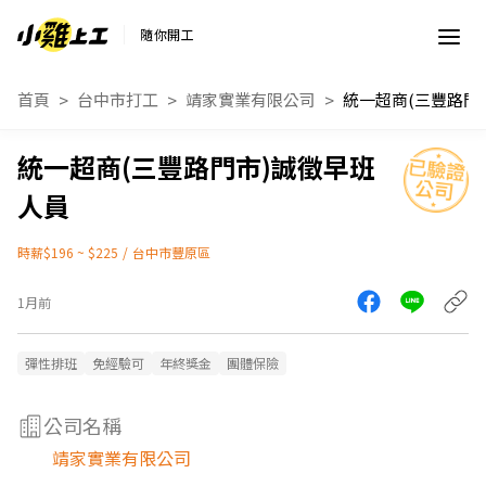
隨你開工
首頁
台中市打工
靖家實業有限公司
統一超商(三豐路門市)誠徵早班
人員
時薪$196 ~ $225
/
台中市豐原區
1月前
彈性排班
免經驗可
年終獎金
團體保險
公司名稱
靖家實業有限公司