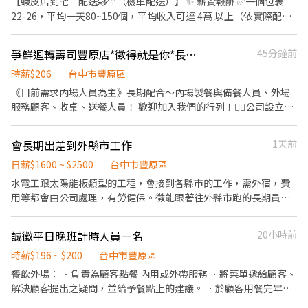
【蝦皮店到宅｜配送夥伴（機車配送）】 ✨ 薪資報酬 ✅一個包裹
我們，一起打造高效率營運團隊 ! ➤+好友@542fghzx【留言姓名
15:50-00:30(中班津貼240元/天) 🔷夜班23:50-08:30(夜班津貼384
22-26，平均一天80~150個，平均收入可達 4萬 以上（依實際配送
+電話】 ➤+好友連結 https://lin.ee/oSp5mES ➤【手機預約】
元/天) 📢大小夜班需在新夜班實習13:00-21:30 💰培育獎金👇 🌸小夜
量） ✅多跑多得，想多賺可以多接單 ✨ 工作特色 ✅ 自主安排配送節
0968-932-832 皓凱
班滿一個月2000元、二個月:4000元、三個月:5000元 🌸大夜班滿一
奏，自由度高 ✅ 無經驗可，有人帶流程 ✅ 當天送完即可提早下班 ✅
爭鮮迴轉壽司豐原店*徵得就是你*長期兼職
45分鐘前
個月3000元、二個月:6000元、三個月:8000元
作業單純好上手 ✅ 純配送性質，無需處理金流 ✨ 工作時間 ✅ 08:00
即可開始送貨 送完就下班 ✅在門市刷完包裹 系統馬上幫你導航安排
時薪$206
台中市豐原區
送貨路線 ✅ 當日配送完成即可提前收工 ✅ 想多賺可延長接單時間 ✨
《目前需求內場人員為主》長期配合～內場製餐與備餐人員、外場
上線流程（簡單5步驟） Step 1｜準備設備 機車＋駕照＋強制險＋
服務顧客、收桌、送餐人員！ 歡迎加入我們的行列！👍🏻公司設立福
Android手機(家裡的舊手機也可以) Step 2｜資料確認 完成資料填
委會～福利多多！ 兼職也有年資計算喔！
寫，安排上線時間 Step 3｜安裝貨架 機車安裝配送貨架（公司有補
會長期出差到外縣市工作
1天前
助） Step 4｜說明＋試跑 現場教學＋實際帶跑，新手也OK Step 5
｜開始配送 配送範圍3公里內 → 完成配送任務 ✨ 工作內容 ✅ 依系
日薪$1600 ~ $2500
台中市豐原區
統接單配送包裹 ✅ 機車運送至指定地點 ✨ 須具備以下 ✅ 自備機車
水電工跟太陽能板類型的工程，會接到各縣市的工作，需外宿，費
✅ 有效駕照＋強制險 ✅ Android手機(掃瞄包裹系統是安卓系統) ---
用等都會由公司處理，有勞健保。徵能跟著往外縣市跑的長期員
------------------------------------------------- 快速應徵【截圖應
工，無經驗的也可以。
徵職缺+姓名+電話】 報名ID: @346uatki 快速報
名:https://lin.ee/rczPFWq 會有專人與您聯絡，安排面試~
誠徵平日晚班計時人員ㄧ名
20小時前
時薪$196 ~ $200
台中市豐原區
餐飲外場： ．負責為顧客點餐 內用或外帶服務 ．將菜單遞給顧客、
解決顧客提出之疑問，並給予餐點上的建議。 ．於顧客用餐完畢
後，負責收拾碗盤與清理環境。 ．並負責結帳、收銀等工作。 ．負