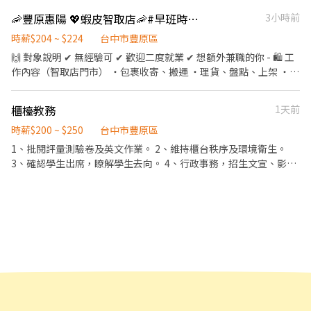
責清理工作環境、設備和餐具。 ．準備不同餐點所需要的食材。
🦐豐原惠陽 💖蝦皮智取店🦐#早班時薪 #晚班時薪 #完整教育訓練
3小時前
時薪$204 ~ $224
台中市豐原區
🙌 對象說明 ✔ 無經驗可 ✔ 歡迎二度就業 ✔ 想額外兼職的你 - 🛍 工
作內容（智取店門市） ・包裹收寄、搬運 ・理貨、盤點、上架 ・維
持門市環境整潔與作業區清潔 ・智取店屬「無人門市」，有跑點需
求（一天跑2-4間門市，騎車5-20分鐘內可抵達） ✅提供完整線上
櫃檯教務
1天前
教育訓練&實體實習，皆有計薪 - 📍 班別說明 🔹 早班兼職： 🕖 早
班：07:00–12:00 （可彈性於 07:00–08:30 間到班） - 🔹 晚班兼
時薪$200 ~ $250
台中市豐原區
職： 🌙 晚班：17:30–22:30 - (以上皆需六日兩天+平日至少2天，於
1、批閱評量測驗卷及英文作業。 2、維持櫃台秩序及環境衛生。
時段內排班) 每日會安排 3–6 間門市（依區域與貨量調整） - 💰 薪資
3、確認學生出席，瞭解學生去向。 4、行政事務，招生文宣、影
待遇 ・早班：$204／時 ・晚班：$224／時 (含交通津貼） - 📅 發薪
印、整理資料、廣告影片製作。 5、維持教室內環境整潔。 6、協助
日：隔月 15 號 💳 僅限薪轉本人帳戶（無現領） - 📚 培訓制度 ・完
補習班招生。 7、協助課輔老師
整線上／實體教育訓練 ・實體門市實習與考核 👉 訓練與實習期間
皆有計薪 - 立即應徵:加賴@759vflwo 電話:02-6636-2428#306