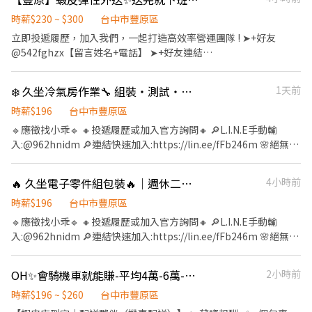
環境、清潔維護作業 3.須配合"單日"跑點及鄰近有人店門市支援 4.
店到店工作內容調整 5. 須配合鄰近有人店門市支援 🔔需有機車&駕
樓
主管交辦各項事務 ⚠️需有駕照、機車，需配合單日跑點支援鄰近門
照🔔 ⸻⸻⸻⸻ ✅工作時間： 🔹早班：07:00-
時薪$230 ~ $300
台中市豐原區
店⚠️ 🔸上班時間： 早班▸07:00-12:30 / 08:30-13:30 ( 至少需配合5H
12:00、07:30-12:30、08:00-13:00、08:30-13:30 🔹晚班：17:30-
立即投遞履歷，加入我們，一起打造高效率營運團隊 ! ➤+好友
) 晚班▸17:30-22:30 / 18:30-23:30 🔸時薪：204-224/H 🔸排休制：
22:30、17:30-23:30、18:30-22:30、18:30-23:30 (上班時數為2~6
@542fghzx【留言姓名+電話】 ➤+好友連結
一週依主管排班2-4天，假日要可配合排班 - 🦐工作地點 ：(依門市
小時依實際情況而定) ⸻⸻⸻⸻ ✅工作待遇： 日班
https://lin.ee/oSp5mES ➤【手機預約】0968-932-832 皓凱 ------
當下缺額為主) 【有人店】 豐原新生店 台中市豐原區新生北路63號1
時薪=$204 晚班另有獎金+20=時薪$224 ⸻⸻⸻⸻
------------------ 【蝦皮店到宅｜配送夥伴（機車配送）】 豐原安
樓 豐原向陽店 台中市豐原區向陽路327號1樓 豐原圓環店 台中市豐
❄️ 久坐冷氣房作業🔧 組裝・測試・包裝💼 周休二日🎁 上班越久，獎金越多
1天前
✅工作地點：(可自選店點) 豐原惠陽 - 智取店 台中市豐原區惠陽街
康-智取店 台中市豐原區永康路119號1樓 - ✨ 薪資報酬 ✅一個包裹
原區圓環東路315號1、2樓 【智取店】 豐原豐南 - 智取店 台中市豐
147號1、2樓 😊門市缺額變動很快很快，先搶先贏❗❗
22起，平均一天80~200個，4~6萬（依實際配送量） ✅多跑多得，
時薪$196
台中市豐原區
原區豐南街256號1樓 豐原富陽 - 智取店 台中市豐原區富陽路127號
⸻⸻⸻⸻ 💡員工福利： 享汽機車油資補貼、修繕
想多賺可以多接單 - ✨ 工作特色 ✅ 自主安排配送節奏，自由度高 ✅
🔹應徵找小乖🔹 🔸投遞履歷或加入官方詢問🔸 🔎L.I.N.E手動輸
1樓 豐原葫蘆墩 - 智取店 台中市豐原區三豐路一段191號1樓 豐原成
補貼 推薦獎金 彈性排班 ⸻【應徵方式】⸻ 1️⃣點擊加入：
無經驗可，有人帶流程 ✅ 當天送完即可提早下班 ✅ 作業單純好上手
入:@962hnidm 🔎連結快速加入:https://lin.ee/fFb246m 🌸絕無收
功 - 智取店 台中市豐原區成功路166號1樓 豐原府前 - 智取店 台中市
https://lin.ee/SWjCFSB（ID：@600movsk） 2️⃣加入後"務必"留
✅ 純配送性質，無需處理金流 - ✨ 工作時間 ✅ 08:00即可開始送貨
取任何服務費🌸 🔥職缺福利🔥 🔺久坐冷氣房🔺勞健保.特休 🔺免費
豐原區府前街84號1樓 豐原直興 - 智取店 台中市豐原區直興街180號
言：姓名/電話/專員找戴小姐/應徵蝦皮(截圖職缺)
送完就下班 ✅在門市刷完包裹 系統馬上幫你導航安排送貨路線 ✅ 當
汽機車停車場 🔺久任獎金👇 ☑滿一個月1000元 滿三個月 3000元 6
1樓 豐原三豐 - 智取店 台中市豐原區三豐路一段365號1樓 豐原豐東
🔥 久坐電子零件組包裝🔥｜週休二日｜見紅休｜免學歷🔺久任獎金🔺加班激勵金
4小時前
日配送完成即可提前收工 ✅ 想多賺可延長接單時間 - ✨ 上線流程
個月3000元 🔺加班激勵金 【工作地點】:台中市潭子區祥和路 【工
- 智取店 台中市豐原區豐東路316號1樓 豐原圓環東 - 智取店 台中市
（簡單5步驟） Step 1｜準備設備 機車＋駕照＋強制險＋Android
作內容】 :電子零件組裝,測試 包裝作業產品檢驗作業 【工作時間&
時薪$196
台中市豐原區
豐原區圓環東路157之1號1樓 豐原永康 - 智取店 台中市豐原區永康
手機(家裡的舊手機也可以) Step 2｜資料確認 完成資料填寫，安排
薪資】: ❤️薪資:31000元 ⭕周休二日 🔷日班08:00-17:10 🔷中班
路293號1樓 豐原西勢 - 智取店 台中市豐原區西勢二街27號1樓 豐原
🔹應徵找小乖🔹 🔸投遞履歷或加入官方詢問🔸 🔎L.I.N.E手動輸
上線時間 Step 3｜安裝貨架 機車安裝配送貨架（公司有補助）
15:50-00:30(中班津貼240元/天) 🔷夜班23:50-08:30(夜班津貼384
中正 - 智取店 台中市豐原區中正路872號1樓 豐原惠陽 - 智取店 台中
入:@962hnidm 🔎連結快速加入:https://lin.ee/fFb246m 🌸絕無收
Step 4｜說明＋試跑 現場教學＋實際帶跑，新手也OK Step 5｜開
元/天) 📢大小夜班需在新夜班實習13:00-21:30 💰培育獎金👇 🌸小夜
市豐原區惠陽街147號1、2樓 豐原中山二 - 智取店 台中市豐原區中
取任何服務費🌸 🔥職缺福利🔥 🔺久坐冷氣房🔺勞健保.特休 🔺免費
始配送 配送範圍3公里內 → 完成配送任務 ✨ 工作內容 ✅ 依系統接
班滿一個月2000元、二個月:4000元、三個月:5000元 🌸大夜班滿一
山路321號1樓 豐原圓環二 - 智取店 台中市豐原區圓環西路68號1樓
汽機車停車場 🔺久任獎金👇 ☑滿一個月1000元 滿三個月 3000元 6
單配送包裹 ✅ 機車運送至指定地點 - ✨ 須具備以下 ✅ 自備機車 ✅
OH✨會騎機車就能賺-平均4萬-6萬-豐原安康
2小時前
個月3000元、二個月:6000元、三個月:8000元
豐原中山 - 智取店 台中市豐原區中山路165號1樓 ⚠️⚠️一律採線上預
個月3000元 🔺加班激勵金 【工作地點】:台中市潭子區祥和路 【工
有效駕照＋強制險 ✅ Android手機(掃瞄包裹系統是安卓系統) ------
約，請勿直接到現場應徵⚠️⚠️ - ⭐⭐⭐ 應 徵 方 式 ⭐⭐⭐ ➊請加入官方
作內容】 :電子零件組裝,測試 包裝作業產品檢驗作業 【工作時間&
時薪$196 ~ $260
台中市豐原區
---------------------------------------------- 立即投遞履歷，加入
聯繫 👉 https://lin.ee/M1T2713 ➋留言：姓名/電話/應徵蝦皮門市
薪資】: ❤️薪資:31000元 ⭕周休二日 🔷日班08:00-17:10 🔷中班