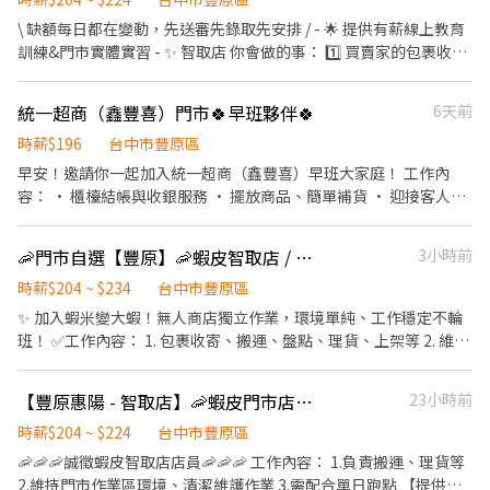
心就業】享有勞保.健保.團保.特休.勞退 ✅【餐費津貼】配合加班平
考慮蝦皮一般有人店應徵 - 🔶【時薪】:204~224 🔶【門店缺額】 台
\ 缺額每日都在變動，先送審先錄取先安排 / - 🌟 提供有薪線上教育
日誤餐費80塊.假日100塊 ✅【免費車位】免費汽機車停車位 - ❤️請
中市豐原區惠陽街147號1、2樓 - 🔸【依法投保】❶勞保。❷團保。
訓練&門市實體實習 - ✨ 智取店 你會做的事： 1️⃣ 買賣家的包裹收
先按 【 我 要 應 徵 】 投遞履歷➡快速接洽面試 - ╔~~♥~~♥~~⭐️【
❸勞退。 🔸【其他福利】❶油資補貼。❷推薦獎金 - 👇👇快速應徵通
寄、理貨、盤點、上架 (請先評估身體狀況，需搬重&久站) 2️⃣ 智取
應徵方式 】⭐️~~♥~~♥~~╗ ↓↓找嘉嘉 工作攏低嘉↓↓ ☎️連絡電
道👇👇 🔜請加入專員窗口 : https://lin.ee/sSSCigY 加入後留言:姓名/
店為無人店，保持上架速度與準確度 3️⃣ 協助維持門市整潔，打造舒
話:0933670253 ☎️加賴詢問:@927wcdri 陳嘉嘉 ➡️火速找嘉嘉
統一超商（鑫豐喜）門市🍀早班夥伴🍀
6天前
電話/找威利 安排面試 蝦皮(地區) ⛔無抽成無費用✊其他職缺也可詢
適取貨環境 4️⃣ 必須有駕照及機車，支援10公里內門市跑點 5️⃣ 配合
https://lin.ee/Y30dLdb ╚~~♥~~♥~~⭐️【 快速找工作 】
問👌安心就業免煩惱
主管指派工作內容並機動性協助 - 🧡早班時薪 $204 (基本時薪 $196
時薪$196
台中市豐原區
⭐️~~♥~~♥~~╝
+ 智取店津貼 $8) . 🩶晚班時薪 $224 (基本時薪 $196 + 智取店晚班津
早安！邀請你一起加入統一超商（鑫豐喜）早班大家庭！ 工作內
貼 $28) - 🔔 主管排班❗️一週 2～5天班 🔔 無法固定休六日，輪流畫休
容： • 櫃檯結帳與收銀服務 • 擺放商品、簡單補貨 • 迎接客人，
假 - 🎁福利待遇：滿半年 享端午&中秋獎金資格 ✅一定會有「勞
親切問候 • 維持店內整潔明亮 我們給你的： • 彈性排班，生活更
保」 ✅健保可保可不保 ✅只有隔月15號薪轉、無領現/預支 - 【🕐 工
好安排 • 團隊氣氛超友善，從零開始不孤單 不用擔心沒經驗，歡迎
🦐門市自選【豐原】🦐蝦皮智取店 / 免經驗、快速報到 💰時薪 204-234
3小時前
作時間｜早班】 07:00-12:00 (由主管依照門市需求安排2-5小時) (可
一起來學習成長！
彈性調整上班時間，最晚至8:30-13:30) - 【🕐 工作時間｜晚班】
時薪$204 ~ $234
台中市豐原區
17:30-23:30 (由主管依照門市需求安排2-6小時) . 📩 合法派遣公司
✨ 加入蝦米變大蝦！無人商店獨立作業，環境單純、工作穩定不輪
｜無需任何費用｜快速安排 🌙 https://lin.ee/lJ1Nz7C ✅ 加入後請
班！ ✅工作內容： 1. 包裹收寄、搬運、盤點、理貨、上架等 2. 維持
傳送「職缺截圖」唷！
門市作業區環境、清潔維護作業 3. 智取店為無人商店，有單日跑點
1-5間門市 4. 須配合蝦皮店到店工作內容調整 5. 須配合鄰近有人店
【豐原惠陽 - 智取店】🦐蝦皮門市店員✨ #薪資高 #快速上工 #完整職訓
23小時前
門市支援 🌙🌙夜班說明🌙🌙 工作型態：為每日跑點約3–10家門市，
跑點距離約16km內 需可配合(早班/晚班)擇一於門市安排受訓 🔔需
時薪$204 ~ $224
台中市豐原區
有機車&駕照🔔 ⸻ ✅工作時間： 🔹早班：07:00-12:00、07:30-
🦐🦐🦐誠徵蝦皮智取店店員🦐🦐🦐 工作內容： 1.負責搬運、理貨等
12:30、08:00-13:00、08:30-13:30 🔹晚班：17:30-22:30、17:30-
2.維持門市作業區環境、清潔維護作業 3.需配合單日跑點 【提供完