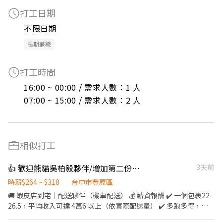
打工日期
不限日期
長期兼職
打工時間
16:00 ~ 00:00 / 需求人數：1 人

07:00 ~ 15:00 / 需求人數：2 人
相似打工
👍 歡迎熊貓吳柏毅夥伴/增加第二份收入【🦐店到家機車外送】-HM豐原安康
3天前
時薪$264 ~ $318
台中市豐原區
🚚 蝦皮店到宅｜配送夥伴（機車配送） 💰 薪資報酬 ✔️ 一個包裹22-
26.5，平均收入可達 4萬6 以上（依實際配送量） ✔️ 多跑多得，想
多賺可以多接單🔥 ✨ 工作特色 ✔️ 自主安排配送節奏，自由度高 ✔️