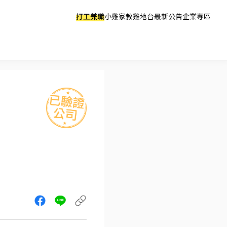
打工兼職
小雞家教
雞地台
最新公告
企業專區