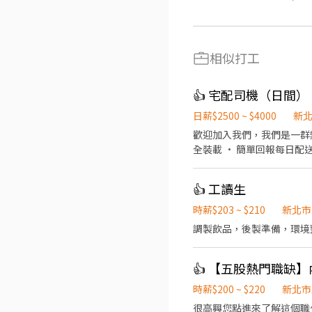
相似打工
👍 宅配司機（日間）
日薪$2500 ~ $4000
新
歡迎加入我們，我們是一群熱於協助彼此的團隊！ 工作內容： • 按
全裝載 • 簡單回報每日配送進度 • 配送途中保
👍 工讀生
時薪$203 ~ $210
新北市
調製飲品，後製準備，環境
時薪$200 ~ $220
新北市
很高興您點進來了解這個職