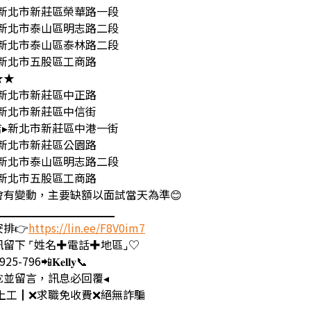
店▸新北市新莊區榮華路一段
店▸新北市泰山區明志路二段
店▸新北市泰山區泰林路二段
▸新北市五股區工商路
★★
▸新北市新莊區中正路
▸新北市新莊區中信街
取店▸新北市新莊區中港一街
▸新北市新莊區公園路
店▸新北市泰山區明志路二段
▸新北市五股區工商路
日會有變動，主要缺額以面試當天為準😊
▁▁▁▁▁▁▁▁▁▁▁
排👉
https://lin.ee/F8V0im7
留下 ⌜姓名✚電話✚地區⌟♡
96📲𝐊𝐞𝐥𝐥𝐲📞
𝐍𝐄並留言，訊息必回覆◂
心上工┃❌求職免收費❌絕無詐騙