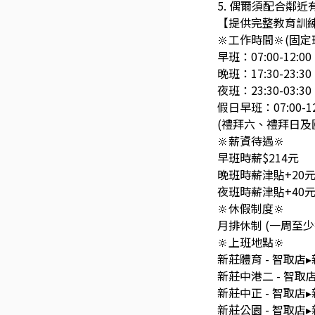
5. 偶爾須配合鄰
【提供完整教育訓
🔆工作時間🔆(固定
早班：07:00-12:00、
晚班：17:30-23:30、
夜班：23:30-03:30
假日早班：07:00-12:
(禮拜六、禮拜日及
🔆薪資待遇🔆
早班時薪$214元
晚班時薪津貼+20元
夜班時薪津貼+40元
🔆休假制度🔆
月排休制 (一周至
🔆上班地點🔆
新莊體育 - 智取店
新莊中港二 - 智
新莊中正 - 智取店
新莊公園 - 智取店