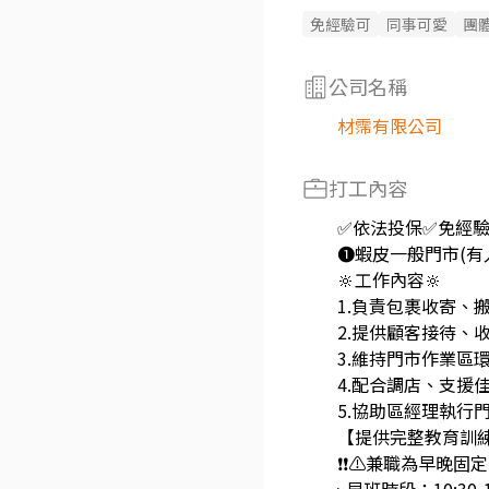
免經驗可
同事可愛
團
公司名稱
材霈有限公司
打工內容
✅依法投保✅免經
❶蝦皮一般門市(有
🔆工作內容🔆
1.負責包裹收寄、
2.提供顧客接待、
3.維持門市作業區
4.配合調店、支援
5.協助區經理執行
【提供完整教育訓
❗❗⚠兼職為早晚固定班