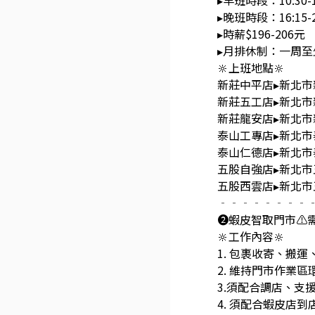
▸早班時段：10:30-1
▸晚班時段：16:15-
▸時薪$196-206元
▸月排休制：一周至
🔆上班地點🔆
新莊中平店▸新北市
新莊五工店▸新北
新莊龍安店▸新北
泰山工專店▸新北
泰山仁德店▸新北
五股自強店▸新北
五股西雲店▸新北
‐‐‐‐‐‐‐‐
❷蝦皮智取門市⚠️需
🔆工作內容🔆
1. 包裹收寄、搬
2. 維持門市作業
3.須配合調店、支援
4. 須配合蝦皮店