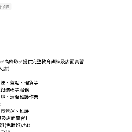
體保險
驗✅高錄取✅提供完整教育訓練及店面實習
人店)
搬運、盤點、理貨等
收銀結帳等服務
環境、清潔維護作業
佳
門市營運、維護
練及店面實習】
(免輪班)⚠❗❗