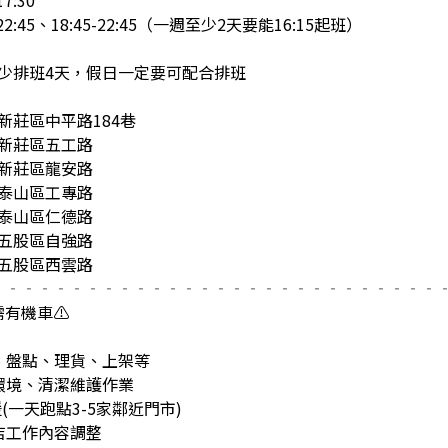
7:30
22:45、18:45-22:45（一週至少2天要能16:15起班）
少排班4天，假日一定要可配合排班
新莊區中平路184巷
市新莊區五工路
市新莊區龍安路
市泰山區工專路
市泰山區仁德路
市五股區自強路
市五股區西雲路
‐‐‐‐‐‐‐‐‐‐‐‐‐‐‐‐‐‐‐‐‐‐‐‐‐‐‐‐
有機車⚠️
運、盤點、理貨、上架等
區環境、清潔維護作業
(一天跑點3-5家鄰近門市)
到店工作內容調整