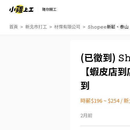
隨你開工
首頁
新北市打工
材霈有限公司
𝚂
【蝦皮店到
到
時薪$196 ~ $254
/
新
2月前