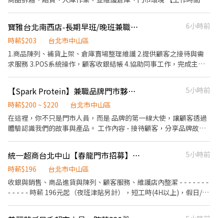
店 台北市中山區龍江路248號1樓 ✨智取店(工作時段不同) :(需有交
10:00~22:00(依門市營業時間為主) 【薪資】 $220/時(休息時間亦計
通工具哦) 中山晴光 - 智取店——台北市中山區中山北路三段27之1
薪) 【我們在找這樣的你】 個性外向大方，喜歡與人互動。
寶雅台北南西店-長期早班/晚班兼職人員
6小時前
號與25之27號1樓 中山農安 - 智取店——台北市中山區農安街166號
1樓 中山實踐 - 智取店——台北市中山區大直街56號1樓 中山長春 -
時薪$203
台北市中山區
智取店——台北市中山區長春路197號1樓 法定項目//其他福利 ♛固
1.商品陳列、補貨上架、倉庫賣場整理維護 2.提供顧客之接待與需
定班別 ♛工作穩定 ♛工作完成職前訓綀
求服務 3.POS系統操作，顧客收銀結帳 4.協助同事工作，完成主管
交辦事項 5.依分店營運狀況配合排班
【Spark Protein】兼職品牌門市夥伴（捷運站步行2分鐘）
5小時前
時薪$200 ~ $220
台北市中山區
在這裡，你不只是門市人員，而是 品牌的第一線大使，讓顧客透過
體驗認識我們的故事與產品。 工作內容 - 接待顧客，分享品牌故事
並進行產品介紹 - 完成咖啡及蛋白奶昔飲品出杯流程 - 提供 試飲 / 試
吃體驗，讓顧客感受產品價值 - 主動邀請顧客參與活動，介紹產品
統一超商台北中山【春龍門市招募】 離家近&彈性排班、歡迎二度就業/樂齡/兼職
5小時前
亮點，營造互動氛圍 - 維持店內陳列整齊、補貨與現場氛圍
時薪$196
台北市中山區
收銀與銷售、商品進貨與陳列、顧客服務、維護店內整潔​ - - - - - - -
- - - - -​ 時薪 196元起（夜班津貼另計），短工時(4H以上)，假日/暑
期PT亦可​ - - - - - - - - - - - -​ 日班/夜班/大夜班/假日班；工時安排仍
按工作現場需求。​ 招募職位：兼職人員/大夜班人員(依各門市需求