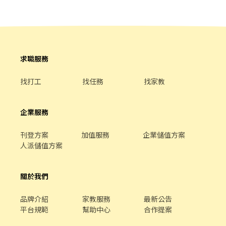
天班 (必要*) * 每週時數約 20小時 左右，每月約 75~90 小時 * 每週
一公休 ❁ 夥伴條件 ❁ - 需配合輪班、熟悉基本電腦操作 - 喜歡【想
窩The Cave】風格，自律、細心、負責、 效率高、可獨立作業 - 喜
愛居家布置，具備美學眼光 - 樂觀、活潑外向、積極負責 - 重視團隊
精神，喜歡跟團隊一起打拼並學習成長 具有以上想法以及希望付諸
於行動的你 歡迎加入【想窩The Cave】團隊 !
求職服務
www.thecave.com.tw ☺ 加分條件 ☺ - 具門市經驗佳 - 對家居美學
有興趣 - 具親和力，不怕與陌生人接觸 ❁ 其他福利 ❁ ✓ 員購優惠 ✓
找打工
找任務
找家教
休息時間彈性 ✓ 零食櫃、咖啡機
企業服務
刊登方案
加值服務
企業儲值方案
人派儲值方案
關於我們
品牌介紹
家教服務
最新公告
平台規範
幫助中心
合作提案