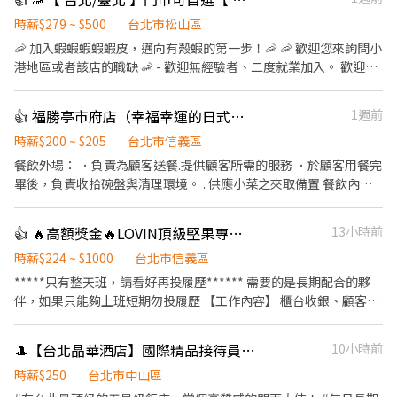
時薪$279 ~ $500
台北市松山區
🦐 加入蝦蝦蝦蝦蝦皮，邁向有殼蝦的第一步！🦐 🦐 歡迎您來詢問小
港地區或者該店的職缺 🦐 - 歡迎無經驗者、二度就業加入。 歡迎無
經驗者、二度就業加入。 歡迎無經驗者、二度就業加入。 - 工作優
點： ✅ 依法投保 ✅ 汽機車油資、維修補貼 ✅ 推薦獎金 ✅ 固定早 /
👍 福勝亭市府店（幸福幸運的日式豬排店）
1週前
晚班（免輪班） ✅ 完整教育訓練及店面實習 - 【 以下台北區域都
有，歡迎詢問 】 【松山區】【信義區】【大安區】【中山區】【中
時薪$200 ~ $205
台北市信義區
正區】【大同區】 【萬華區】【文山區】【南港區】【內湖區】
餐飲外場： ．負責為顧客送餐.提供顧客所需的服務 ．於顧客用餐完
【士林區】【北投區】 【 部分區域時薪最高加50元 】 - 有人店 🔸
畢後，負責收拾碗盤與清理環境。 . 供應小菜之夾取備置 餐飲內
上班時間： 早班▸10:30 - 17:30 晚班▸16:15/18:45 - 22:45 🔸時薪：$
場： ．負責備置各種食材。 ．負責清理工作環境、設備和餐具。 ．
201 🔸當天只需要待在店裡，負責店內收銀、上下理貨，整理貨物
準備不同餐點所需要的食材。 #徵長期內場與外場員工.短期勿試 #
👍 🔥高額獎金🔥LOVIN頂級堅果專櫃銷售員
13小時前
… 等。 ✶ 每週至少工作4天 ✶ - 智取店 🔸上班時間： 早班▸07:00 -
需具備服務熱忱與責任感佳 #薪資轉帳需具備永豐銀行帳戶 #需要做
12:00 / 07:30-12:30 / 08:00-13:00 / 08:30-13:30 ✶ 四擇一 ✶ 晚班
餐飲人員體檢 歡迎各位小夥伴一起加入這個大家庭！❤ 工作內容非
時薪$224 ~ $1000
台北市信義區
▸18:30 - 23:30 🔸時薪：$ 209 🔸需要到臨近門市上下理貨，智取店
常簡單🍰 沒有經驗也沒關係👌 內場外場都會學到 不用緊張 大家同
*****只有整天班，請看好再投履歷****** 需要的是長期配合的夥
是沒有人的門店，約跑三 ~ 五間。 - 🔸排班制度：每週排休2 - 4
事人都非常好都願意有耐心得教你們😚😚 一步一步慢慢學習肯定學
伴，如果只能夠上班短期勿投履歷 【工作內容】 櫃台收銀、顧客接
天，由主管安排班表，需配合 - ▶ —————【應徵方式】—————
得起來↗️ 徵得就是正在看這篇的你 不用害羞 趕快加入我們吧～🤪🤪
待、產品介紹銷售 平板系統操作、協助門市基本作業 能獨立負責早
◀ ⭐ 點選立即應徵或線上詢問此職缺 ⭐ 也可以加賴官方詢問 ⭐ 官方
班開店、晚班閉店作業 一定要發試吃！ ⸻ 【薪資制度】 整天班
帳號 : https://lin.ee/jVYoe5J ( 或輸入 @650cjudv ) ★ 加入後請幫
🎩【台北晶華酒店】國際精品接待員｜時薪 $250🎩
10小時前
（日薪制）： 11.5小時 2584元 12小時 2748元 12.5小時 2912元 享
我留姓名 / 電話 / 截圖職缺文 ★
高額獎金！表現佳者日薪高達10000元 ⸻ 【工作時間】 北車 整
時薪$250
台北市中山區
天班：9:30-22:00 中山誠品：週日至週四10:30-22:00 / 週五週六