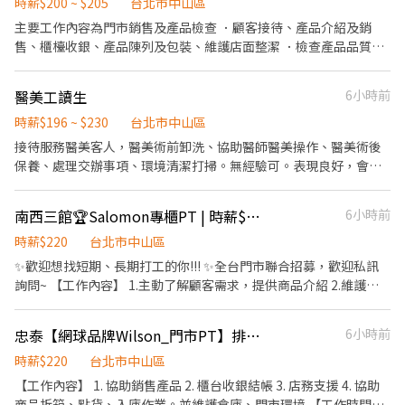
職PT： 11:00 -17:30 (6H) ❷晚班兼職PT： 16:15 - 22:45 (6H) 、
時薪$200 ~ $205
台北市中山區
8/11（二） 07:30‐11:30 ・8/14（五） 07:30‐11:30 ・
18:45 - 22:45(4H-平4假6) ✨智取店(工作時段不同) : 早班0700-
主要工作內容為門市銷售及產品檢查 ．顧客接待、產品介紹及銷
8/15（六） 07:30‐11:30 ・8/16（日） 07:30‐11:30 ・
1200 / 0730-1230/ 0800-1300 /0830-1330 (每班別約跑2-4家店)
售、櫃檯收銀、產品陳列及包裝、維護店面整潔 ．檢查產品品質及
8/20（四） 07:30‐11:30 ・8/21（五） 07:30‐11:30 ・
晚班:17:30~23:30 1730-2130 / 1830~2230 (2.5~6H時段) (每班別約
完整性、核對數量，記錄結果並回報。 ．外出寄件 ．協助揀貨、出
8/23（日） 07:30‐11:30 💰 時薪：248元／小時 (不需要一天全部
跑2-4家店) 夜班 23:30~03:30 (實際上班時間依門市安排為主) 全天
貨 ．協助簡易文書作業 ．協助收發文件、包裹 ．協助倉儲管理、貨
門市都跑點，會依照當天實際貨量狀況並依照主管指示) . 報到門市:
醫美工讀生
6小時前
班 分為早班及晚班兩段班 07:00-13:30 ＆ 17:30-00:00 ⚠️每週約排
品盤點 ．其他主管交辦事項 有門市銷售或產品檢查經驗者為佳。 需
大同歸綏 - 智取店 台北市大同區歸綏街184號1樓 需跑點: 大同歸綏
班2-4天（含六或日可配合1天） ✨【休假制度】： ➡️休假福利：輪
能同時配合平日班及假日班，平日班上手後會再安排假日班，假日
時薪$196 ~ $230
台北市中山區
大同靜修 大同萬全 大同圓環 大同西寧北 大同延二 大同寧夏 大同長
班月排休8-10天依紅字 / PT依門市排班 ＝＝＝＝＝＝＝＝＝＝＝＝
採輪班，且需獨立顧店。 目前假日為週六營業，週日店休。 每月最
接待服務醫美客人，醫美術前卸洗、協助醫師醫美操作、醫美術後
慶 中山農安 中山下埤 中山五常 中山行天宮 中山中原 中山吉林二 中
＝＝＝＝＝＝＝＝＝＝＝＝＝＝ ✨➡️工作內容： 【提供完整有算時
少可以排班60小時(含)以上。 短期希望最少可配合三個月(含)以
保養、處理交辦事項、環境清潔打掃。無經驗可。表現良好，會另
山新壽 中山晴光 中山天祥 中山中吉 中山中安 中山錦州 中山四平 中
薪~線上教育訓練及店面實習】 1.負責包裹收寄、搬運、盤點、理貨
上，可長期配合爲佳。 班表 整日11:00-19:00 上午11:00-15:00 下午
外給獎金。
山新福 中山錦北 中山新中原 中山伊通 中山一江 中山雙城 中山錦原
等 2.提供顧客接待、收銀結帳等服務 3.維持門市作業區環境、清潔
15:30-19:00 想了解更多歡迎私訊詢問：）
📅 缺額日期： 【晚班】 🔄 需跑點門市： ・大同/中山區域多點（依
維護作業 4.會需配合同區域其他門市支援 ⚡【實習完畢未來會一人
南西三館🏆Salomon專櫃PT | 時薪$220 | 休息時間計薪_203
6小時前
當日貨量指示） ・8/18（二） 18:00-22:00 ・8/20（四） 18:00-
當班要能接受哦】 ------------------------------------ ⭕智取店為
時薪$220
台北市中山區
22:00 【早班】 🔄 需跑點門市： ・大同/中山區域多點（依當日貨量
無人商店~智取店門市店點移動門市上架分貨，偶會支援鄰近有人店
指示） ・8/11（二） 07:30‐11:30 ・8/17（一） 07:30‐11:30 ・
✨歡迎想找短期、長期打工的你!!! ✨全台門市聯合招募，歡迎私訊
門市 (需有交通工具哦) ⭕1.負責包裹收寄、搬運、盤點、理貨等
8/18（二） 07:30‐11:30 ・8/19（三） 07:30‐11:30 ・
詢問~ 【工作內容】 1.主動了解顧客需求，提供商品介紹 2.維護門
⭕2.負責商品銷售、上架排面、進貨、補貨 ⭕3.維持門市作業區環
8/21（五） 07:30‐11:30 ・8/23（日） 07:30‐11:30 💰 時薪：
市環境 3.商品拆箱、點貨、入庫 4.協助結帳作業 【薪資】 $220/時
境、清潔維護作業 ⭕需可支援單日跑點、門市支援(需有交通工
248元／小時 (不需要一天全部門市都跑點，會依照當天實際貨量狀
(休息時間亦計薪) 【我們在找這樣的你】 個性外向大方，喜歡與人
具)：一天跑點約2-4家鄰近門市/跑點距離10公里內 ⚡【實習完畢未
忠泰【網球品牌Wilson_門市PT】排班彈性/休息時間計薪_203
6小時前
況並依照主管指示)
互動。
來會一人當班要能接受哦】 ➡️應徵時請務必說明要應徵哪間門市喔
時薪$220
台北市中山區
~ (應徵人數過多,故名額不一請在洽詢) ⭐️有人店: 中山吉林店 台北市
中山區吉林路390號1樓 中山長安店 台北市中山區長安東路二段
【工作內容】 1. 協助銷售產品 2. 櫃台收銀結帳 3. 店務支援 4. 協助
169-8號1樓 中山林森店 台北市中山區林森北路594號1樓 中山龍江
商品拆箱、點貨、入庫作業。並維護倉庫、門市環境 【工作時間】