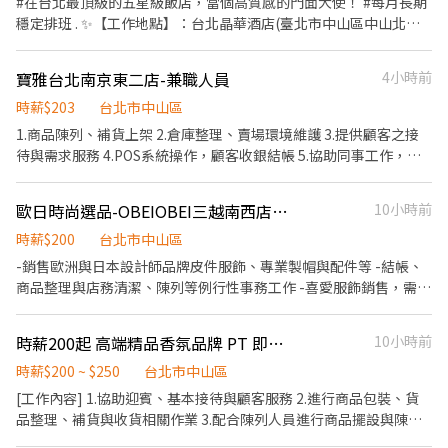
#在台北最頂級的五星級飯店，當個高質感的門面大使！ #每月長期
10:30-22:30 松菸誠品：10:30-22:00 信義A8 : 10:30-22:00 ⸻
穩定排班 . ✨【工作地點】：台北晶華酒店(臺北市中山區中山北路
【工作地點】 □ 中山南西誠品B1 □ 台北車站微風2樓 □ 松菸誠品
二段39巷3號) ✨【工作內容】： 1.負責精品品牌活動現場安全維護
B1 □ 信義A8 B1 ⸻ 【我們在找的人】 喜歡發試吃！ 喜歡與人
及定點站崗。 2.執行出入口門禁管制、人流管控與秩序維護、商品
寶雅台北南京東二店-兼職人員
4小時前
互動，樂於分享產品 積極主動、具備銷售熱情 對高額獎金有熱情者
安全維護等工作 3.配合品牌及現場主管指示，提供活動安全支援。 .
尤佳！ 長期工作者為主，短期勿試，謝謝理解。 ⸻ 【面試資
✨【上班時間】：09:00~21:30 (每日工作時間略有不同，介於以上
時薪$203
台北市中山區
訊】 線上通訊軟體面試 ⸻ 【了解我們更多】 官方網站：
時間，實際工時約7.5 - 8小時 依現場狀況輪休2.5小時 ) ✨【排班方
1.商品陳列、補貨上架 2.倉庫整理、賣場環境維護 3.提供顧客之接
https://www.lovin.tw/ Instagram：
式】：8月份彈性排班，表現佳長期配合 ✨【時薪】：250元/時(休
待與需求服務 4.POS系統操作，顧客收銀結帳 5.協助同事工作，完
https://www.instagram.com/lovin.520/ Facebook：
息時間不計薪、不供餐) ✨【服裝限制】 : 正式服裝(黑色全套西裝、
成主管交辦事項 6.依分店營運狀況配合排班
https://www.facebook.com/share/168oUCHwrP/?
白襯衫、黑皮鞋、黑色領帶、黑襪) . 【備註】： 💵 發薪日：每月
mibextid=LQQJ4d
歐日時尚選品-OBEIOBEI三越南西店-誠徵代班服飾銷售人員
10小時前
10/20/30日匯款至指定帳戶(不提供領現) 1-10薪資20號發；11-20
薪資30號發；21-30薪資隔月10號發 << 非中國信託帳戶銀行將自動
時薪$200
台北市中山區
扣除10元手續費>> 🔸需配合投保勞保，無法投保者請勿報名 . 【立
-銷售歐洲與日本設計師品牌皮件服飾、專業製帽與配件等 -結帳、
即報名】 加入芮可官方賴帳號「@recjob」並留言資訊 1. 場次：
商品整理與店務清潔、陳列等例行性事務工作 -喜愛服飾銷售，需有
【台北國際精品接待人員】 2. 全名： 3. 手機： 4. 提供個人照片1張
百貨服飾零售相關銷售經驗
以上：
時薪200起 高端精品香氛品牌 PT 即日起~12/31! RFS_818
10小時前
時薪$200 ~ $250
台北市中山區
[工作內容] 1.協助迎賓、基本接待與顧客服務 2.進行商品包裝、貨
品整理、補貨與收貨相關作業 3.配合陳列人員進行商品擺設與陳列
維護 4.幫忙相關店務 5.協助倉庫整理、庫存管理與資材補充 6.完成