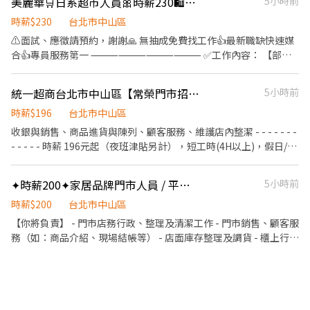
美麗華🛒日系超市人員🎀時薪230🛍️快速上工
5小時前
為主)​ 工作地點：依您鄰近地區媒合​ *學經歷不拘，喜歡與人互動，
時薪$230
台北市中山區
樂觀開朗，具有服務熱忱*​ 若對其他地區有意願也歡迎投遞！ ​
⚠️面試、應徵請預約，謝謝🙏 無抽成免費找工作👍最新職缺快速媒
合👍專員服務第一 ⸻⸻⸻⸻ ✅工作內容： 【部門
介紹】※各部門皆需配合清潔作業 ■ 精肉部門 販售日本和牛及國產
豬、雞肉，工作內容包含肉品調味、包裝、陳列及提供代客料理服
統一超商台北市中山區【常榮門市招募】 離家近&彈性排班、歡迎二度就業/樂齡/兼職
5小時前
務。 ■ 鮮魚部門 無需處理活魚或殺魚！工作內容包含使用蒸烤箱製
作熟食、烤物、壽司製作及現場壽司販售。 ■ 青果部門 負責日本進
時薪$196
台北市中山區
口水果及蔬果商品整理，包含水果篩選、裝盒裝袋、簡易水果切製
收銀與銷售、商品進貨與陳列、顧客服務、維護店內整潔 - - - - - - -
及地瓜販售等作業。 ■ 熟食部門 提供LOPIA自家製Pizza、炸物及
- - - - - 時薪 196元起（夜班津貼另計），短工時(4H以上)，假日/暑
各式熟食，工作內容包含使用蒸烤箱製作便當、烤物及餐點組裝。
期PT亦可 - - - - - - - - - - - - 日班/夜班/大夜班/假日班；工時安排仍
■ 食品部門 負責日本進口零食、泡麵、飲料、調味料及乳製品等商
按工作現場需求。 招募職位：兼職人員/大夜班人員(依各門市需求
✦時薪200✦家居品牌門市人員 / 平假日兼職 ❘ 想窩 The Cave
5小時前
品補貨與陳列，需搬運較重商品。 ■ 店舖管理部門 負責顧客服務及
為主) 工作地點：依您鄰近地區媒合 *學經歷不拘，喜歡與人互動，
門市營運支援，包含收銀結帳、自助結帳機協助、顧客動線引導、
樂觀開朗，具有服務熱忱*
時薪$200
台北市中山區
店內清潔及試吃活動支援等工作 ⸻⸻⸻⸻ ✅工作時
【你將負責】 - 門市店務行政、整理及清潔工作 - 門市銷售、顧客服
間：彈性排班4~8個小時 10:00~19:00 11:00~20:00 1300-2200或
務（如：商品介紹、現場結帳等） - 店面庫存整理及調貨 - 櫃上行銷
18:00~22:00 ⸻⸻⸻⸻ ✅薪資計算： 時薪230
活動執行 - 其他主管交辦事項 🌟 無業績壓力 🌟 提供完整教育訓練
⸻⸻⸻⸻ ✅工作地點： 臺北市中山區敬業三路20
🌟 教育訓練後需可獨立作業(一人值班) 【上班時間】 週二~週日 ➤
號B1 ⸻【應徵方式】⸻ 1️⃣點擊加入：
整日班(8.5小時) : 11:30~20:00 (中間彈性休) ➤ 下午班(5小時) :
https://lin.ee/Ur5Ko9E（ID：@cfm1791i） 2️⃣加入後"務必"留
13:00~18:00 ➤ 晚班(5小時) : 15:00~20:00 * 固定至少有一日平日整
言：姓名/電話/專員找戴小姐/應徵樂比亞(截圖職缺)