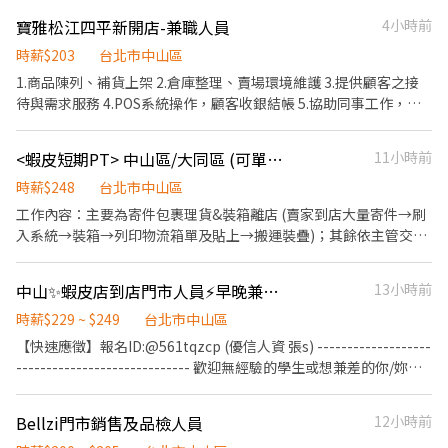
主管交代事項 [工作期間] 即日起~12/31 [工作時間] 須配合百貨營業
寶雅松江四平新開店-兼職人員
4小時前
時間排班 早上10:00~22:00 一天排班8小時為主 [薪資]200起$ (依經
時薪$203
台北市中山區
驗核薪) 有銷售經驗加分 *需穿著黑衣黑褲黑鞋*
1.商品陳列、補貨上架 2.倉庫整理、賣場環境維護 3.提供顧客之接
待與需求服務 4.POS系統操作，顧客收銀結帳 5.協助同事工作，完
成主管交辦事項 6.依分店營運狀況配合排班
<蝦皮短期PT> 中山區/大同區 (可單天報名)
11小時前
時薪$248
台北市中山區
工作內容：主要為寄件包裹理貨&裝箱離店 (賣家到店大量寄件→刷
入系統→裝箱→列印物流箱單及貼上→搬運裝疊)；其餘依主管交辦
(例如上架/協助取貨/門市清潔等) 智取店包裹理貨上架為主，依狀況
可能需處理寄件包裹&離店裝箱 . 報到門市:中山農安 - 智取店 台北市
中山✨蝦皮店到店門市人員⚡早晚兼職##教育訓練皆有薪#無經驗可#可預支✨
13小時前
中山區農安街166號1樓 需跑點: 大同歸綏 大同靜修 大同萬全 大同圓
環 大同西寧北 大同延二 大同寧夏 大同長慶 中山農安 中山下埤 中山
時薪$229 ~ $249
台北市中山區
五常 中山行天宮 中山中原 中山吉林二 中山新壽 中山晴光 中山天祥
【快速應徵】報名ID:@561tqzcp (優信人資 張s) -------------------
中山中吉 中山中安 中山錦州 中山四平 中山新福 中山錦北 中山新中
----------------------------- 歡迎無經驗的學生或想兼差的你/妳加
原 中山伊通 中山一江 中山雙城 中山錦原 📅 缺額日期： 【晚班】 🔄
入 更歡迎對零售業門市有興趣的您加入，未來我們將依表現、績效
需跑點門市： ・大同/中山區域多點（依當日貨量指示） ・
能力另行提供儲備訓練 ☀️☀️☀️【職-缺-介-紹】☀️☀️☀️ ╰━━✨✈✈
Bellzi門市銷售及品檢人員
12小時前
8/12（三） 18:00-22:00 ・8/17（一） 18:00-22:00 【早班】 🔄 需
✈✈✈✈✈✈✈✈✈✈ ━━━╯ ⭕【上班時間】 工作時間： ❷早班兼
跑點門市： ・大同/中山區域多點（依當日貨量指示） ・