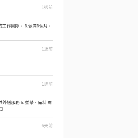
1週前
1週前
1週前
外送服務 6. 煮茶·備料 需
可告知
6天前