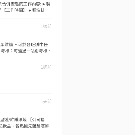
班
1週前
1週前
1天前
呈遞/維護環境 【公司福
•新品飲品、餐點搶先體驗嚐鮮