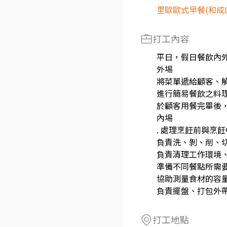
里歐歐式早餐(和成
打工內容
平日，假日餐飲內
外埸
將菜單遞給顧客、
進行簡易餐飲之料
於顧客用餐完畢後
內埸
. 處理烹飪前與烹
負責洗、剝、削、
負責清理工作環境
準備不同餐點所需
協助測量食材的容
負責擺盤、打包外
打工地點