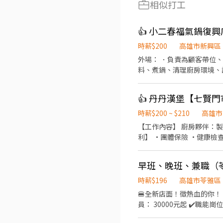
相似打工
👍 小二春福氣鍋復興
時薪$200
高雄市新興區
外場： ．負責為顧客帶位
料、煮鍋、清理廚房環境、
👍 丹丹漢堡【七賢
時薪$200 ~ $210
高雄市
【工作內容】 廚房夥伴：製
利】 ·團體保險 ·健康檢
早班、晚班、兼職（
時薪$196
高雄市苓雅區
🍔全新店面！徵熱血的你！ 🕐上班時間 05:00-13:00 😎休假
員： 30000元起 ✔️職能崗位能力調薪 🤩職能評核，表現及學習良好 調整薪資🤩 ✌️員工福利✌️ 🈶勞保 🈶健保 🈶勞退6% 🈶員工團
體保險店 🥪工作內容🥪 櫃檯（結帳收銀 協助解決客人問題） 包餐（飲料調飲 餐點整合） 組裝（烘烤麵包類 組合製作的餐點）