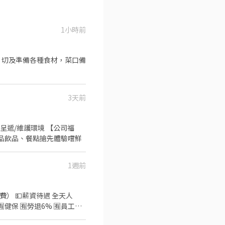
1小時前
、切及準備各種食材，菜口備
3天前
呈遞/維護環境 【公司福
·新品飲品、餐點搶先體驗嚐鮮
1週前