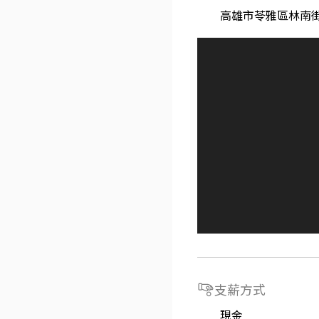
高雄市苓雅區林南街
支薪方式
現金