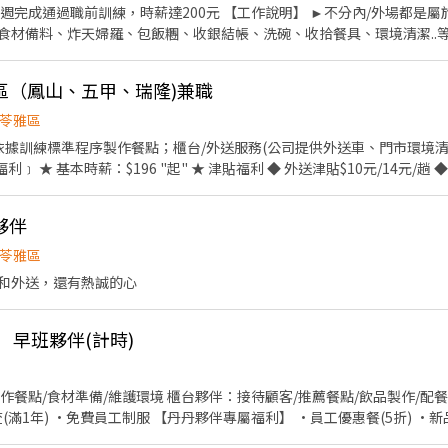
200元 【工作說明】 ►不分內/外場都是屬於合併型態的工作內容: ►製
、炸天婦羅、包飯糰、收銀結帳、洗碗、收拾餐具、環境清潔..等 【工作時間】 ►彈性排
2. 國定假日雙倍薪 3. 提供優秀同仁績效獎金 4. 久任
假 7.福委會福利補助 ★★多項福利歡迎您加入我們★★ 「歡迎喜歡日式餐飲的夥伴加入我們的
山區（鳳山、五甲、瑞隆)兼職
苓雅區
用餐折扣：每月任職滿50小時，即享有乙次員工折扣優惠85折簡
夥伴
牌禮卷 讓生日更有溫度 你過節我
，每年職福會提供你旅遊津貼 好好享受幸福人生 ◎ 詳細工作
苓雅區
和外送，還有熱誠的心
 早班夥伴(計時)
作餐點/食材準備/維護環境 櫃台夥伴：接待顧客/推薦餐點/飲品製作/配餐
查(滿1年) •免費員工制服 【丹丹夥伴專屬福利】 •員工優惠餐(5折) 