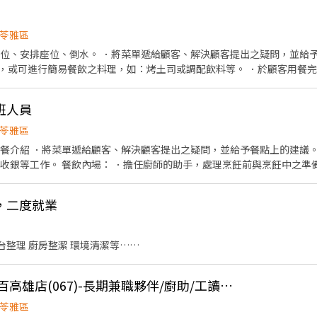
對分內工作沒責任感 🈲短期人員 需長期配合 ㄊ
（苓雅區大順三路80號一樓）
苓雅區
帶位、安排座位、倒水。 ．將菜單遞給顧客、解決顧客提出之疑問，並給予
，或可進行簡易餐飲之料理，如：烤土司或調配飲料等。 ．於顧客用餐
銀等工作。 餐飲內場： ．擔任廚師的助手，處理烹飪前與烹飪中之準備工
材。 ．負責清理工作環境、設備和餐具。 ．準備不同餐點所需要的食材。
班人員
外帶服務。
苓雅區
點餐介紹 ．將菜單遞給顧客、解決顧客提出之疑問，並給予餐點上的建議。
、收銀等工作。 餐飲內場： ．擔任廚師的助手，處理烹飪前與烹飪中之準
切各種食材。 ．負責清理工作環境、設備和餐具。 ．準備不同餐點所需要
、打包外帶服務。
，二度就業
吧台整理 廚房整潔 環境清潔等……
[日商 丸亀製麵] 大遠百高雄店(067)-長期兼職夥伴/廚助/工讀生/彈性排班
苓雅區