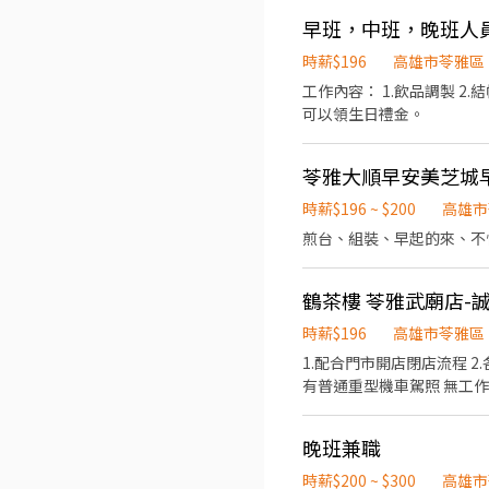
早班，中班，晚班人
時薪$196
高雄市苓雅區
工作內容： 1.飲品調製 2.結帳收銀 3.茶品備製 4.外送服務 5.歡迎有熱忱的你(妳)，一同加入我們快樂的
可以領生日禮金。
苓雅大順早安美芝城
時薪$196 ~ $200
高雄市
煎台、組裝、早起的來、不
鶴茶樓 苓雅武廟店-
時薪$196
高雄市苓雅區
1.配合門市開店閉店流程 2
晚班兼職
時薪$200 ~ $300
高雄市