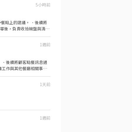
5小時前
餐點上的建議。 ．後續將
完畢後，負責收拾碗盤與清理
作與其他餐廳相關事務。 ．
 ．協助測量食材的容量與
1週前
 ．後續將顧客點餐訊息通
備工作與其他餐廳相關事
的食材。 ．協助測量食材的
1天前
1週前