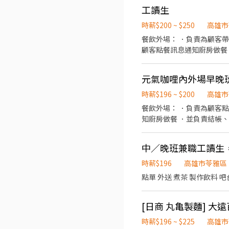
煎台（烹飪食材） 炒台（煮茶 備料 麵類） 🈲出勤狀況不佳者（ 早餐店大忌） 🈲
工讀生
🔺無誠勿試🔺 面試流程⬇️ 🉑電聯☎️預約面試時間與日期 曾店長：0912326781 🉑預約成功後 請攜帶完整履歷到店鋪 🉑面試地
點：早安美之城大順概念店
時薪$200 ~ $250
高雄市
餐飲外場： ．負責為顧客
顧客點餐訊息通知廚房做餐
環境。 ．並負責結帳、收
負責洗、剝、削、切各種食
元氣咖哩內外場早晚
重量。 ．負責擺盤、打包
時薪$196 ~ $200
高雄市
餐飲外場： ．負責為顧客
知廚房做餐 ．並負責結帳
務。 ．負責洗、剝、削、
容量與重量。 ．負責擺盤
中／晚班兼職工讀生
時薪$196
高雄市苓雅區
點單 外送 煮茶 製作飲料 
時薪$196 ~ $225
高雄市