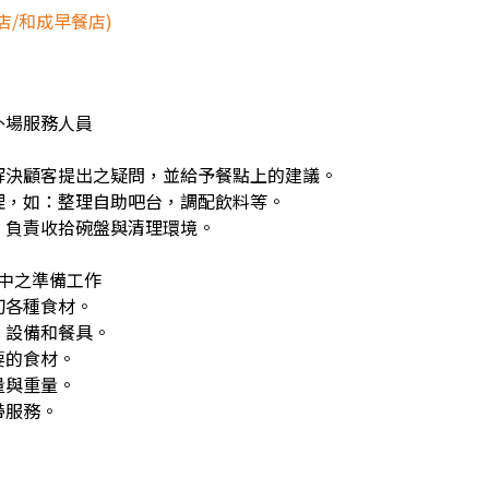
店/和成早餐店)
外場服務人員
解決顧客提出之疑問，並給予餐點上的建議。
理，如：整理自助吧台，調配飲料等。
，負責收拾碗盤與清理環境。
飪中之準備工作
切各種食材。
、設備和餐具。
要的食材。
量與重量。
帶服務。