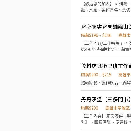
【歡迎您的加入】 ►到職一週完成通過職前訓練，時薪達
麵、煮麵、製作高湯、洗切食材備料
08:30-23:00（面試時請於主管確認排班時間） 【薪資福利】 1. 提供員工餐 
獎金 5. 生日禮卷 6. 滿年資享特休
🍕必勝客🍕高雄鳳
團隊」
時薪$196 ~ $246
高雄市
〔工作內容/工作時段﹞ 。依據訓練標準程序製作餐點；櫃台/外送服務(公司提供外送車、門市環境清潔維護 。可於各班別中任
選4-6小時彈性排班 ﹝薪資福利﹞ ★ 基本時薪：$196 "起" ★ 津貼福利 ◆ 外送津貼$10元/14元/趟 ◆ 考核：每通過一站別考核即
可為自己加薪($2/時 ◆ 值班津貼：每小時40元(晉升幹部後 ◆ 健檢：任職滿一年起，公司提供年度健檢照顧你的健康 ◆ 保險：
除勞、健、勞退外，公司更為你投保團保維護你的安全 ◆ 員工
飲料店誠徵早班工作
訊，除了自用也能分享給親友共享唷 ◆ 生日/節慶禮卷： 你生日我慶祝，生日當月我們提供你品
共歡，重要節慶我們提供你福利禮券 好好與家人歡慶 你旅遊我贊助
時薪$200 ~ $215
高雄市
時間於面試時告知
結帳點餐、製作飲品、清潔
丹丹漢堡【三多門市】
時薪$200
高雄市苓雅區
【工作內容】 廚房夥伴：製
利】 •團體保險 •健康檢