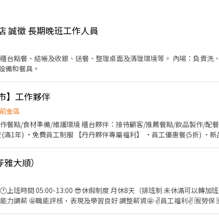
店 誠徵 長期晚班工作人員
、櫃台點餐、結帳及收銀、送餐、整理桌面及清理環境等。 內場：負責洗
設備和餐具。
門市】工作夥伴
前金區
作餐點/食材準備/維護環境 櫃台夥伴：接待顧客/推薦餐點/飲品製作/配餐
查(滿1年) ·免費員工制服 【丹丹夥伴專屬福利】 ·員工優惠餐(5折) 
苓雅大順）
制度 月休8天（排班制 未休滿可以轉加班費） 💵薪資待遇 全天人