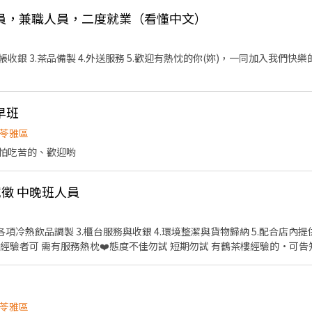
員，兼職人員，二度就業（看懂中文）
工作團隊。 6.做滿6個月，
早班
苓雅區
怕吃苦的、歡迎喲
誠徵 中晚班人員
.各項冷熱飲品調製 3.櫃台服務與收銀 4.環境整潔與貨物歸納 5.配合店內提供
有普通重型機車駕照 無工作經驗者可 需有服務熱枕❤️態度不佳勿試 短期勿試 有鶴茶樓經驗的·
苓雅區