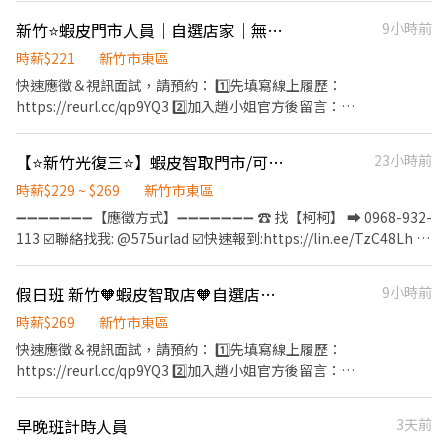
18:00 • 晚班：13:00～22:30、18:00～22:30 • 假日班：12:00～
新竹⭐蝦皮門市人員｜自選店家｜無經驗可｜快速報到❤️
9小時前
22:30 📅【休假制度】 • 排休制，月休 8～12 天 🎁 超級亮點 💼 勞
健保、新制退休金提撥 💵 節慶禮金、生日禮金、業績獎金 🔧 每年
時薪$221
新竹市東區
二次年度獎金發放(夏季獎金、冬季獎金) 🤝 年終尾牙、不定期員工
快速應徵＆視訊面試，請預約： 1️⃣先填寫線上履歷：
聚餐 🩺 年資滿半年起享特休獎金 ⛽ 完整的教育訓練 📆 國定假日上
https://reurl.cc/qp9YQ3 2️⃣加入趙小姐官方後留言：
班享雙倍薪資💥 💙 想聯繫我 ☝️ 點選【立即應徵】我會速度回覆
https://lin.ee/Y0jPj9A3 （ID：@359keqlq） 留言>>>>姓名/電話
你！ ✌️ 或加入 🅻🅸🅽🅴：https://lin.ee/8rsUSDv 🤟 留言「姓名＋
＋截圖職缺 ⸻⸻⸻⸻⸻⸻⸻⸻ ✅
【⭐新竹光復三⭐】蝦皮智取門市/可兼職/有教育訓練/無經驗可/蝦智EQ
23小時前
電話＋截圖職缺」就能聯繫上～ 若想參考其他職缺，可以到我的
工作內容： 1. 包裹收寄、搬運、盤點、理貨 2. 協助門市服務與收銀
Threads，看更多更多的職缺喔♬ My Threads：tsaipei_ruby
作業 3. 維持環境清潔 4. 配合調店及支援工作 5. 協助門市日常營運維
時薪$229 ~ $269
新竹市東區
https://reurl.cc/7b2vad 別害羞❌別害怕❌找工作聯繫我⭕
護 ✅工作時間： 早班：10:30-17:30 晚班：16:15-22:45、18:45-
➖➖➖➖➖➖➖【應徵方式】➖➖➖➖➖➖➖ ☎️ 找【柯柯】 ➡ 0968-932-
22:45 假日班：10:30-22:45 *皆為彈性排班，視情況加班 ＊ 一週至
113 ☑️聯絡找我: @575urlad ☑️快速報到:https://lin.ee/TzC48Lh 加
少給班 4 天（假日需能配合）＊ ✅工作待遇：時薪221 ✅工作地
入後依照指示提供基本資料⭐優先安排
點：(可自選店點) 新竹光復二店 新竹市東區光復路二段142號1樓 新
➖➖➖➖➖➖➖➖➖➖➖➖➖➖➖➖➖➖➖ 【應徵職缺】兼職早班/兼職晚
假日班 新竹🧡蝦皮智取店🧡自選店家｜無經驗可｜快速報到
9小時前
竹東南店 新竹市東區東南街80號1樓 新竹金山店 新竹市東區金山北
班/兼職全班 【工作內容】 ▲協助門市營運：包裹收寄、搬運、盤
一街116號1樓 新竹建中店 新竹市東區建中路85號1樓 新竹關新店
點、理貨、上架、進貨、補貨等 ▲維持門市作業區環境、清潔維護
時薪$269
新竹市東區
新竹市東區關新東路360號1樓 😊門市缺額變動很快很快，先搶先贏
作業 ▲需配合單日騎車跑點 【將有教育訓練及門市實習】 【工作時
快速應徵＆視訊面試，請預約： 1️⃣先填寫線上履歷：
＊＊＊＊＊＊＊＊＊＊＊＊＊＊＊＊＊＊＊＊ ☑️至少配合四個月以
間】 ➡️兼職➡️ ⭕早班：
https://reurl.cc/qp9YQ3 2️⃣加入趙小姐官方後留言：
上 ☑️ 需配合加班，搬運重物（約 15 公斤） 💡皆會提供完整教育訓
07:00~12:00/07:30~12:30/08:00~13:00/08:30~13:30(彈性排班) ⭕
https://lin.ee/Y0jPj9A3 （ID：@359keqlq） 留言>>>>姓名/電話
練＋店面實習，新手也OK！💡
晚班：17:30~21:30/18:00~22:00/18:30~22:30 ⭕雙頭班：0700-
＋截圖職缺 ⸻⸻⸻⸻⸻⸻⸻⸻ ✅
早晚班計時人員
3天前
1330 & 1730-0000 ▶實際排班補充：(實際排班依區經理安排為主)
工作內容： 1. 包裹收寄、搬運、盤點、理貨、上架等 2. 維持門市作