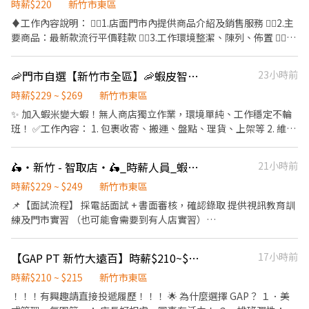
上午 : 7:00-8:30之間到班 , 2-5小時 晚上 : 17:30-18:30之間到班 , 2-
業區環境、清潔維護作業 3. 智取店為無人商店，有單日跑點1-5間
時薪$220
新竹市東區
6小時 ⭕夜班時段：23:30–03:30（跨日夜班），實際上班時間依門
門市 4. 須配合蝦皮店到店工作內容調整 5. 須配合鄰近有人店門市支
♦️工作內容說明： 👉🏻1.店面門市內提供商品介紹及銷售服務 👉🏻2.主
市安排為主。 • 跑點範圍：工作型態為每日跑點約3–10家門市，跑
援 ✅工作時間： 早班：07:00~08:30起班-13:30 晚班：17:30~18:30
要商品：最新款流行平價鞋款 👉🏻3.工作環境整潔、陳列、佈置 👉🏻4.
點距離約16km內。 (需有交通工具) ✅六日兩天都要能配合排班喔
起班-23:30 夜班： 23:30–03:30 (彈性排班2-6小時視情況加班) ＊假
活潑外向、有責任心者佳
~♥ 【薪資待遇】 ➡️兼職，時薪229-269 (教育訓練及實習皆有支
日早班07:00-12:00 / 假日晚班 17:30-23:30 ✅工作待遇： 日班時薪
薪) 【休假制度】 一周至少可配合4天(假日需可配合排班，依排班主
🦐門市自選【新竹市全區】🦐蝦皮智取店 /快速報到 💰時薪 229-269
23小時前
=$229 晚班另有獎金+20=時薪$249 夜班$269 ✅工作地點：(可自選
管安排為主) 【工作地點】 新竹光復三 - 智取店-新竹市東區光復路
店點) 新竹光復三 - 智取店 新竹市東區光復路一段45號1樓 新竹明湖
時薪$229 ~ $269
新竹市東區
一段45號1樓
- 智取店 新竹市東區明湖路698號1樓 新竹竹蓮 - 智取店 新竹市東區
✨ 加入蝦米變大蝦！無人商店獨立作業，環境單純、工作穩定不輪
南大路382號1樓 新竹慈雲 - 智取店 新竹市東區慈雲路125號1、2樓
班！ ✅工作內容： 1. 包裹收寄、搬運、盤點、理貨、上架等 2. 維持
新竹鐵道 - 智取店 新竹市東區鐵道路一段28巷81號1樓 夜班 新竹寶
門市作業區環境、清潔維護作業 3. 智取店為無人商店，有單日跑點
山 - 智取店 新竹市東區寶山路35號1樓 ☑️需有機車&駕照 ☑️至少配合
1-5間門市 4. 須配合蝦皮店到店工作內容調整 5. 須配合鄰近有人店
四個月以上 💡皆會提供完整教育訓練＋店面實習，新手也OK！💡
🛵・新竹 - 智取店・🛵_時薪人員_蝦皮店到店
21小時前
門市支援 🌙🌙夜班說明🌙🌙 工作型態：為每日跑點約3–10家門市，
💡員工福利：享汽機車油資補貼、修繕補貼、推薦獎金
跑點距離約16km內 需可配合(早班/晚班)擇一於門市安排受訓 🔔需
時薪$229 ~ $249
新竹市東區
有機車&駕照🔔 ⸻ ✅工作時間： 🔹早班：07:00-12:00、07:30-
📌【面試流程】 採電話面試 + 書面審核，確認錄取 提供視訊教育訓
12:30、08:00-13:00、08:30-13:30 🔹晚班：17:30-22:30、17:30-
練及門市實習 （也可能會需要到有人店實習）
23:30、18:30-22:30、18:30-23:30 (上班時數為2~6小時依實際情況
~*~*~*~*~*~*~*~*~*~*~*~*~*~*~*~*~*~ 📌【智取店工作內容】
而定) 🔹夜班 ：23:30–03:30 (上班時數為2~4小時依實際情況而定)
負責包裹收寄、搬運、盤點、理貨等 維持門市作業區環境、清潔維
【GAP PT 新竹大遠百】時薪$210~$215・無經驗可・排班超彈性！
17小時前
🔹假日早班：07:00-12:00 🔹假日晚班：17:30-23:30 (上班時數為
護作業 一天會跑2-4間鄰近門市，跑點距離約 10 公里內 （也可能會
2~6小時，一個月至少6天，依實際情況而定) ⸻ ✅工作待遇：
需要到有人店支援理貨） 必須自備機車🛵
時薪$210 ~ $215
新竹市東區
日班時薪=$229 晚班另有獎金+20=時薪$249 夜班另有獎金+40=時
~*~*~*~*~*~*~*~*~*~*~*~*~*~*~*~*~*~ 📌【上班班別＆排班說
！！！有興趣請直接投遞履歷！！！ 🌟 為什麼選擇 GAP？ １．美
薪$269 ━━━━━━━━━━━━━ 📍 【熱門開缺地點】新竹市
明】 ☑︎早班：07:00 - 13:30 時段內區間安排 ______ 彈性07:00 -