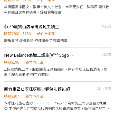
教授國高中國文、數學、英文、社會、自然至少任一科科目 需試教
有經驗且試教通過者，鐘點費會提高
👍 50嵐寶山店早班晚班工讀生
4天前
時薪$200 ~ $250
新竹市東區
廚房煮茶 櫃檯收銀 吧檯調飲品 環境清潔
New Balance兼職工讀生(新竹Sogo)*需可平日排班*
2週前
時薪$196
新竹市東區
1.協助銷售工作、服務顧客 2.商品陳列、庫存管理 3.店務清潔、整
理 4.配合專櫃/門市工作時間
新竹東區🍞呀咪呀咪小麵包🥯麵包超人你在哪裡🥖
13小時前
時薪$207
新竹市東區
🐾小狸花盡心盡力 ^• ᵕ •^ ੭ ^⦁⩊⦁^ ੭為你的工作卯足全力🐈‍⬛
📋 工作內容 1.門市商品販賣銷售 2.收銀結帳作業 3.簡易麵包加工 4.
維持門市環境清潔 5.主管交辦事項 ⏰ 上班時間 • 早班：09:00～