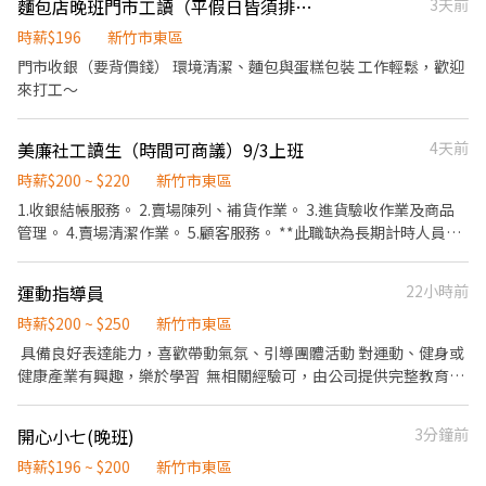
定錄取，於實體門市訓練 - ✨ 投下履歷，把滑手機的時間變成存
麵包店晚班門市工讀（平假日皆須排班）
3天前
5間門市) 4. 有人店無須騎車 5. 須配合調店、支援【提供完整SOP及
款！✨ 第一週 17:00 前需配合培訓，別讓我們等太久！
店面實習】 - ▶【智取店】：上班時間 固定早班：07:00 - 13:30、
時薪$196
新竹市東區
08:30 - 13:30 固定晚班：17:30 - 23:30、18:30 - 24:00 固定夜班：
門市收銀（要背價錢） 環境清潔、麵包與蛋糕包裝 工作輕鬆，歡迎
23:30 - 03:30 (每周至少配合4天，包含假日需排班) - ▶【一般門市
來打工～
／有人店】： 上班時間 固定早班： 10:30-17:30 固定晚班： 16:15-
22:45、18:45-22:45（一週至少2天16:15起班） (每周至少配合4
美廉社工讀生（時間可商議）9/3上班
4天前
天，包含假日需排班) - ▶【智取門市】：地點自選 🔹【新竹縣市】
新竹北新 - 智取店：新竹市北區北新街135號1樓 新竹四維 - 智取
時薪$200 ~ $220
新竹市東區
店：新竹市北區四維路36號1樓 新竹湳中 - 智取店：新竹市北區湳
1.收銀結帳服務。 2.賣場陳列、補貨作業。 3.進貨驗收作業及商品
中街107號1樓 新竹食品 - 智取店：新竹市東區食品路394號1樓 新
管理。 4.賣場清潔作業。 5.顧客服務。 **此職缺為長期計時人員，
竹光復三 - 智取店：新竹市東區光復路一段45號1樓 新竹竹蓮 - 智取
若為短期勿試** 請直接致電謝謝～
店：新竹市東區南大路382號1樓 新竹光復三 - 智取店：新竹市東區
光復路一段45號1樓 新竹慈雲 - 智取店：新竹市東區慈雲路125號
運動指導員
22小時前
1、2樓 新竹中華 - 智取店：新竹市東區中華路二段620號1樓 新竹鐵
時薪$200 ~ $250
新竹市東區
道 - 智取店：新竹市東區鐵道路一段28巷81號1樓 新竹武陵 - 智取
具備良好表達能力，喜歡帶動氣氛、引導團體活動 對運動、健身或
店：新竹市北區武陵路177之2號1樓 (慢速車) 竹北光明 - 智取店：
健康產業有興趣，樂於學習 無相關經驗可，由公司提供完整教育訓
新竹縣竹北市光明五街319號 竹北勝利二 - 智取店：新竹縣竹北市
練 （在運動圈指導會員正確使用器材，營造有效有趣的氛圍）
勝利十五街262號1樓 竹北科大 - 智取店：新竹縣竹北市科大一路43
號1樓 竹北高鐵 - 智取店：新竹縣竹北市高鐵三街43號1樓 竹東中豐
開心小七(晚班)
3分鐘前
- 智取店：新竹縣竹東鎮中豐路二段192號1樓 竹東東寧 - 智取店：
時薪$196 ~ $200
新竹市東區
新竹縣竹東鎮東寧路三段123號1樓 竹東長春 - 智取店：新竹縣竹東