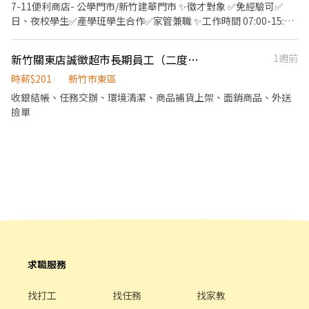
鎮長春路三段296號1樓 竹東站前 - 智取店：新竹縣竹東鎮北興路一
7-11便利商店- 公學門市/新竹建華門市 ✨徵才對象 ✅免經驗可✅
段611號1樓 芎林文山 - 智取店：新竹縣芎林鄉文山路437號1樓 湖
日、夜校學生✅產學班學生合作✅家管兼職 ✨工作時間 07:00-15:00
口中山 - 智取店：新竹縣湖口鄉中山路二段336號1樓 新豐康樂 - 智
15:00-23:00 23:00-07:00 🔅時薪196-225 （看熟悉程度調薪） ✨工
取店：新竹縣新豐鄉康樂路一段204號1樓 新豐松柏 - 智取店：新竹
作內容: ❶櫃台收銀 ❷檢貨上架 ❸環境清潔 ❹食材備料 ❺協助顧客
新竹關東店誠徵超市長期員工（二度就業 學生打工 兼職）
1週前
縣新豐鄉松柏街128號1樓 新埔福德 - 智取店：新竹縣新埔鎮福德街
等服務。 📢工作地點：新竹市東區建功一路93號(公學門市)、新竹
17號1樓 關西正義 - 智取店：新竹縣關西鎮正義路186號1樓 -
市東區建華街2號(新竹建華門市) 🔆聯絡方式 📲03-5621048或是直
時薪$201
新竹市東區
▶【一般門市有人店】：地點自選 🔹【新竹縣市】 新竹光華店 - 新
接私訊我唷
收銀結帳、任務交辦、環境清潔、商品補貨上架、面銷商品、外送
竹市北區光華南街37號1樓 新竹竹文店 - 新竹市北區竹文街5號1樓
撿單
新竹金竹店 - 新竹市北區金竹路104號1樓 新竹南大店 - 新竹市東區
南大路576.576-1號1樓 新竹大同店 - 新竹市東區大同路69號1樓 新
竹光復二店 - 新竹市東區光復路二段142號1樓 新竹東南店 - 新竹市
東區東南街80號1樓 新竹金山店 - 新竹市東區金山北一街116號1樓
新竹建中店 - 新竹市東區建中路85號1樓 新竹關新店 - 新竹市東區關
新東路360號1樓 竹北中山店 - 新竹縣竹北市中山路57號1樓 竹北中
正店 - 新竹縣竹北市中正西路552號1樓 竹北勝利店 - 新竹縣竹北市
勝利五路150號1樓 竹北新溪店 - 新竹縣竹北市新溪街10號1樓 竹北
嘉豐店 - 新竹縣竹北市嘉豐五路二段132號1樓 竹東民族店 - 新竹縣
竹東鎮民族路58號1、2樓 竹東杞林店 - 新竹縣竹東鎮杞林路8號1樓
求職服務
新豐文昌店 - 新竹縣新豐鄉文昌街68號1樓 湖口安宅店 - 新竹縣湖口
鄉安宅四街21號1樓 湖口成功店 - 新竹縣湖口鄉成功路102-1號1樓 -
▸加入快速回覆📞：https://lin.ee/bWWeLDF ▸ 朱專員：
找打工
找任務
找家教
@edb4445b ▸ 留言姓名✚電話✚職缺截圖，應徵蝦皮門市💗 ✨無須