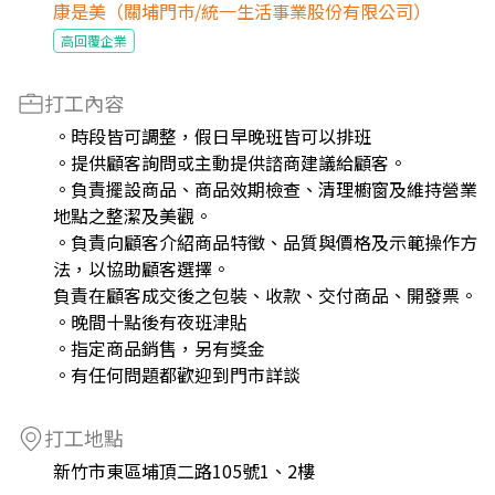
康是美（關埔門巿/統一生活事業股份有限公司）
高回覆企業
打工內容
。時段皆可調整，假日早晚班皆可以排班
。提供顧客詢問或主動提供諮商建議給顧客。
。負責擺設商品、商品效期檢查、清理櫥窗及維持營業
地點之整潔及美觀。
。負責向顧客介紹商品特徵、品質與價格及示範操作方
法，以協助顧客選擇。
負責在顧客成交後之包裝、收款、交付商品、開發票。
。晚間十點後有夜班津貼
。指定商品銷售，另有獎金
。有任何問題都歡迎到門市詳談
打工地點
新竹市東區埔頂二路105號1、2樓