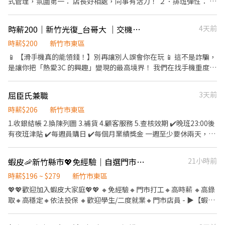
式管理，氛圍第一： 店長好相處，同事有活力！ ２．排班彈性： 每
東區、北區、香山區 ━━━━━━━━━━━━ 📩 【火速卡位應徵
08:30間可到班 ☑︎晚班：18:30 - 23:30 ______ 特定區域需要17:30
學期課表不同？下班想要兼職賺外快？通通可以跟店長喬！ ３．零
流程】 ➊ 點擊填寫廠商制式履歷（1分鐘完成，快速安排送審）：
到班 ☑︎夜班：23:30-03:30 ______ 跑點範圍會擴大至16Km ⭐ 會依
經驗OK，有經驗更好： 歡迎大學/研究生/新鮮人，這會是你最棒的
👉https://reurl.cc/Wbek79 🔒 【隱私防線】個資僅供廠商審核，敏
時薪200｜新竹光復_台哥大 ｜交機工讀生
4天前
情況排班，不一定會做滿整個時段 ⭐ 實際工時通常是 2 - 4小時，無
職場起點！ ４．營運穩定，安心打工 🕶 工作內容 １．提供顧客良
感欄位（身分證/詳細地址）錄取前皆可先不填！ ➋加入留言： 👉
固定時數 ⭐ 時間都有可能會因貨物量多與少做調整 ⭐ 貨物量多少，
好的服務 ２．提供個人穿搭建議 ３．輔助陳列工作，維持良好的購
時薪$200
新竹市東區
https://lin.ee/OBnhVN5 私訊留下 ⌜姓名+電話 +應徵蝦皮門市人
可能會延長工時做調整 📅 每週排班制 ☑︎ 平日：每週至少配合 3 - 4
物環境 🕒 我們希望你（排班需求） 每次排班至少 4 小時，每週至少
📱 【滑手機真的能領錢！】別再讓別人誤會你在玩 📱 這不是詐騙，
員」💥
天 ☑︎ 假日：每週至少配合 1 天
排 20 小時。 ．平日： 每週能給班 3 天(含)以上 ．假日： 每月 8 天
是讓你把「熱愛3C 的興趣」變現的最高境界！ 我們在找手機重度使
~*~*~*~*~*~*~*~*~*~*~*~*~*~*~*~*~*~ 📌【薪資計算】 基本時
中，需至少配合 4 天 (不能只排假日喔！) ⏰ 排班時段 ．一般狀況：
用者，來當客人的「數位救星」。 - 📋 你的「特務任務」 新機開箱
薪：$196/時 油資津貼：$8/時 區域津貼：$25/時 晚班津貼：$20/時
最早08:00上班；最晚23:30下班 ．特殊狀況(換季盤點等)：最早
師： 第一手觸摸新機的質感（還有撕膜的快感）。 數位搬家工： 幫
(17:30-23:30) 夜班津貼：$40/時 (23:30-03:30)
屈臣氏兼職
3天前
07:00上班；最晚半夜01:00下班
客人把舊照片、資料安全從舊手機移到新手機（成就感爆棚！）。
~*~*~*~*~*~*~*~*~*~*~*~*~*~*~*~*~*~ ❗每一個地區的名額有
功能導覽員： 帥氣地展示新手機隱藏小技巧。 - ⏰ 賺錢時段（學業
時薪$206
新竹市東區
限!! 請把握機會❗ 🛵・🛵・🛵・🛵・🛵・🛵・🛵・🛵・🛵 🧡心💛動💚
荷包兼顧） 17:30 - 20:30（3小時） 17:00 - 21:00（4小時） 給班要
1.收銀結帳 2.換陳列圖 3.補貨 4.顧客服務 5.查核效期 ✔️晚班23:00後
不💙如💜馬🤎上🖤行🤍動💖 ______ 🛵 有職缺門市如下 🛵 ______
求： 每週排 4-5 天。 尊榮時薪： 200 元。 - 🎯 誰是我們要找的「本
有夜班津貼 ✔️每週員購日 ✔️每個月業績獎金 一週至少要休兩天，輪
新竹北新 - 智取店 新竹市北區北新街135號1樓 新竹四維 - 智取店 新
命」？ 日間大學在校生： 白天上課，晚上想變「薪水小公舉/小王
班制
竹市北區四維路36號1樓 新竹湳中 - 智取店 新竹市北區湳中街107號
子」。 3C 偏執狂： 對手機新功能比對午餐吃什麼還熟。 不失蹤大
1樓 新竹光復三 - 智取店 新竹市東區光復路一段45號1樓 新竹慈雲 -
蝦皮🦐新竹縣市💖免經驗｜自選門市｜高時薪｜高錄取｜包裹理貨員📦立即上工
21小時前
師： 追求穩定工讀，不會突然人間蒸發。 守時模範生： 知道 17:00
智取店 新竹市東區慈雲路125號1、2樓 新竹明湖 - 智取店 新竹市東
就是 17:00，不是 17:05。 - ⚠️ 面試官的真心告白 手速要快： 職缺
時薪$196 ~ $279
新竹市東區
區明湖路698號1樓 新竹竹蓮 - 智取店 新竹市東區南大路382號1樓
消失的速度比 5G 還快，多家同步招募中！ 專一不二： 此份工作不
新竹鐵道 - 智取店 新竹市東區鐵道路一段28巷81號1樓
💖💖歡迎加入蝦皮大家庭💖💖 🔸免經驗🔸門市打工🔸高時薪 🔸高錄
可兼職，且需提供體檢報告。 拒絕鴿子： 我們的專業很堅強，但心
取🔸高穩定🔸依法投保 🔸歡迎學生/二度就業🔸門市店員 - ▶【蝦皮
靈跟手機螢幕一樣脆弱，放鴿子我們會哭喔🥺。 📍 前五天門市訓練
🦐工作內容】： 1. 包裹收寄、搬運、盤點、理貨、上架等 2. 維持門
＋評核 - 【面試流程】 填寫表單後採電話面試 －> 書面審核 －> 確
市清潔、維護環境 3. 智取店為無人商店，有單日跑點騎車需求(跑2-