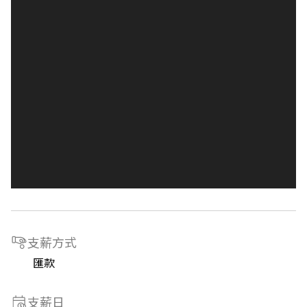
支薪方式
匯款
支薪日