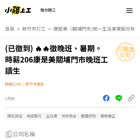
隨你開工
首頁
新竹市打工
康是美（關埔門巿/統一生活事業股份有
🔥🔥徵晚班、暑期。
時薪206康是美關埔門市晚班工
讀生
時薪$206
/
新竹市東區
1月前
彈性排班
免經驗可
生日禮
年終獎金
團體保險
畢業轉正
公司名稱