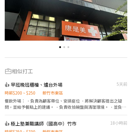
相似打工
👍 早班晚班櫃檯、爐台外場
5天前
時薪$200 ~ $250
新竹市東區
餐飲外場： ．負責為顧客帶位、安排座位 ．將解決顧客提出之疑
問，並給予餐點上的建議。 ．負責收拾碗盤與清理環境。 ．並負責
結帳、收銀等工作。 ．擔任廚師的助手，處理烹飪前與烹飪中之準
備工作與其他餐廳相關事務。 ．負責清理工作環境、設備和餐具。
👍 極上塾兼職講師（國高中）竹市
18小時前
．協助測量食材的容量與重量。 ．打包外帶服務。
時薪$250 ~ $700
新竹市東區