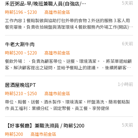
禾匠粥品-早/晚班兼職人員(自強店/自立店)
5天前
時薪$196 ~ $230
高雄市前金區
工作內容 1 餐點製做與協助打包外帶的食物 2.外送的服務 3.客人用
餐完畢後，負責收拾碗盤與清理環境 4.餐飲服務內外場工作(開店) 5.
需有機車駕照 6.需可配合公司輪調安排，配合排班、調店支援(高雄
市內，非外縣市) *每月休8-10天不等 *休假加班加班費依照勞基法
牛老大涮牛肉
6天前
其餘福利、薪資面試皆會告知。
時薪$200 ~ $220
高雄市前金區
餐飲外場： ．負責為顧客帶位、送餐、環境清潔。 ．將菜單遞給顧
客、解決顧客提出之疑問，並給予餐點上的建議。 ．後續將顧客點
餐訊息通知廚房做餐 ．於顧客用餐完畢後，負責收拾碗盤與清理環
境。 ．打包外帶服務。 - 可週領！同事可愛友善！歡迎大學生加
居酒屋晚班PT
1小時前
入！ 排班制，週二～週日
時薪$210 ~ $250
高雄市前金區
帶位、點餐、送餐、酒水製作、環境清潔、杯盤清洗、簡易餐點製
作 員工福利：業績分紅、固定聚餐、員工餐、享勞健保
【好事餐廳】兼職洗滌員 / 時薪$200
5天前
時薪$200
高雄市前金區