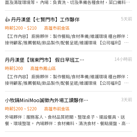
班時間為22:00～22:30左右 特殊節日及假日較忙碌可能會到23:00
面及清理環境等。 內場：負責洗、切及準備各種食材，菜口備料、
一週休二天；若以上都可以接受 於下午14:00或晚上21:00至門店面
煮鍋、清理廚房環境、設備和餐具。
試
👍 丹丹漢堡【七賢門市】工作夥伴
5天前
時薪$200 ~ $210
高雄市前金區
【工作內容】 廚房夥伴：製作餐點/食材準備/維護環境 櫃台夥伴：
接待顧客/推薦餐點/飲品製作/配餐呈遞/維護環境 【公司福利】 ·
團體保險 ·健康檢查(滿1年) ·免費員工制服 【丹丹夥伴專屬福
利】 ·員工優惠餐(5折) ·新品飲品、餐點搶先體驗嚐鮮
丹丹漢堡【瑞東門市】 假日早班工作夥伴 (計時)
14小時前
時薪$200
高雄市鳳山區
【工作內容】 廚房夥伴：製作餐點/食材準備/維護環境 櫃台夥伴：
接待顧客/推薦餐點/飲品製作/配餐呈遞/維護環境 【公司福利】 •
團體保險 •健康檢查(滿1年) •免費員工制服 【丹丹夥伴專屬福
利】 •員工優惠餐(5折) •新品飲品、餐點搶先體驗嚐鮮
小牧鍋MiniMoo誠徵內外場工讀夥伴！！！
3天前
時薪$200 ~ $220
高雄市前金區
外場夥伴：服務客人、食材品質把關、整理桌子、擺設餐具、送
餐、環境整理。 內場夥伴：食材備料、清洗食材、餐點擺盤、高湯
熬製、環境清潔。 無經驗歡迎👏願意學習和熱忱即可😉