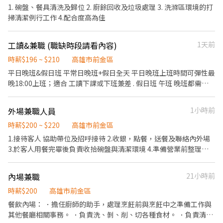
1. 碗盤、餐具清洗及歸位 2. 廚餘回收及垃圾處理 3. 洗滌區環境的打
掃清潔例行工作 4.配合度高為佳
工讀&兼職 (職缺時段請看內容)
1天前
時薪$196 ~ $210
高雄市前金區
平日晚班&假日班 平常日晚班+假日全天 平日晚班上班時間可彈性最
晚18:00上班；適合 工讀下課或下班兼差 . 假日班 午班 晚班都需排
班多(可只上晚班) #不缺只上午班人員 . 每周排班；排班彈性 如有不
方便上班的時段，可事先告知 營業額達標有營業獎金、國定假日雙
外場兼職人員
1小時前
倍等… . 餐飲外場： ．負責為顧客帶位、安排座位、倒水。 ．將菜
單遞給顧客、解決顧客提出之疑問，並給予餐點上的建議。 ．後續
時薪$200 ~ $220
高雄市前金區
將顧客點餐訊息通知廚房做餐 ．於顧客用餐完畢後，負責收拾碗盤
1.接待客人 協助帶位及招呼接待 2.收銀，點餐，送餐及聯絡內外場
與清理環境。 ．並負責結帳、收銀等工作。
3.於客人用餐完畢後負責收拾碗盤與清潔環境 4.準備營業前整理環
境 5.庫存食材，貨品點貨及整理
內場兼職
21小時前
時薪$200
高雄市前金區
餐飲內場： ．擔任廚師的助手，處理烹飪前與烹飪中之準備工作與
其他餐廳相關事務。 ．負責洗、剝、削、切各種食材。 ．負責清理