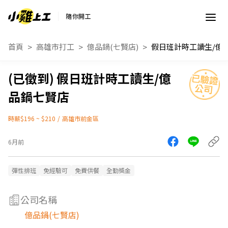
隨你開工
首頁
高雄市打工
億品鍋(七賢店)
假日班計時工讀生/億
品鍋七賢店
時薪$196 ~ $210
/
高雄市前金區
6月前
彈性排班
免經驗可
免費供餐
全勤獎金
公司名稱
億品鍋(七賢店)