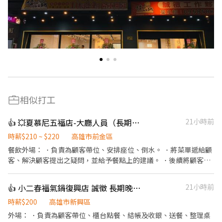
相似打工
👍 💥夏慕尼五福店-大廳人員（長期）/廚藝人員（長期）
21小時前
時薪$210 ~ $220
高雄市前金區
餐飲外場： ．負責為顧客帶位、安排座位、倒水。 ．將菜單遞給顧
客、解決顧客提出之疑問，並給予餐點上的建議。 ．後續將顧客點
餐訊息通知廚房做餐，或可進行簡易餐飲之料理。 ．於顧客用餐完
畢後，負責收拾碗盤與清理環境。 廚藝人員： ．協助廚房營運 ．製
👍 小二春福氣鍋復興店 誠徵 長期晚班工作人員
21小時前
作餐點烹調與品質控管,確保料理品質穩定 ．備製營運所需物料 ．維
護廚房環境清潔衛生 ．可學習基礎鐵板技術，對廚藝料理有興趣
時薪$200
高雄市新興區
者。 需要長期配合整天班或晚班（六日都可以配合排班） ．平均下
外場： ．負責為顧客帶位、櫃台點餐、結帳及收銀、送餐、整理桌