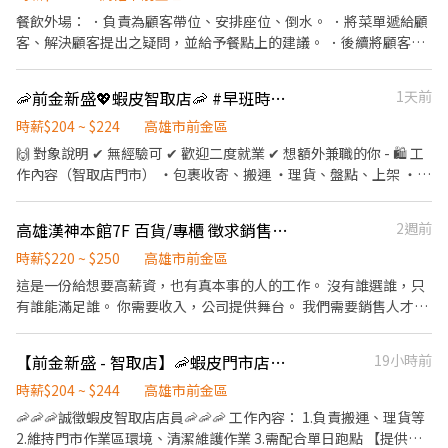
餐飲外場： ．負責為顧客帶位、安排座位、倒水。 ．將菜單遞給顧
客、解決顧客提出之疑問，並給予餐點上的建議。 ．後續將顧客點
餐訊息通知廚房做餐，或可進行簡易餐飲之料理，如：烤土司或調
配飲料等。 ．於顧客用餐完畢後，負責收拾碗盤與清理環境。 ．並
🦐前金新盛💖蝦皮智取店🦐 #早班時薪 #晚班時薪 #完整教育訓練
1天前
負責結帳、收銀等工作。
時薪$204 ~ $224
高雄市前金區
🙌 對象說明 ✔ 無經驗可 ✔ 歡迎二度就業 ✔ 想額外兼職的你 - 🛍 工
作內容（智取店門市） ・包裹收寄、搬運 ・理貨、盤點、上架 ・維
持門市環境整潔與作業區清潔 ・智取店屬「無人門市」，有跑點需
求（一天跑2-4間門市，騎車5-20分鐘內可抵達） ✅提供完整線上
高雄漢神本館7F 百貨/專櫃 徵求銷售人員 早晚班
2週前
教育訓練&實體實習，皆有計薪 - 📍 班別說明 🔹 早班兼職： 🕖 早
班：07:00–12:00 （可彈性於 07:00–08:30 間到班） - 🔹 晚班兼
時薪$220 ~ $250
高雄市前金區
職： 🌙 晚班：17:30–22:30 (需六日兩天+平日至少2天，可於17:30
這是一份給想要高薪資，也有真本事的人的工作。 沒有誰選誰，只
- 22:30排班) - 每日會安排 3–6 間門市（依區域與貨量調整） - 💰 薪
有誰能滿足誰。 你需要收入，公司提供舞台。 我們需要銷售人才，
資待遇 ・早班：$204／時 ・晚班：$224／時 (含交通津貼） - 📅 發
你來創造價值。 沒有文縐縐，沒有拐彎抹角。 目標一致的人，就一
薪日：隔月 15 號 💳 僅限薪轉本人帳戶（無現領） - 📚 培訓制度 ・
起來賺錢。 銷售人員，是全球公認累積財富最快的職業之一。 你看
【前金新盛 - 智取店】🦐蝦皮門市店員✨ #薪資高 #快速上工 #完整職訓
19小時前
完整線上／實體教育訓練 ・實體門市實習與考核 👉 訓練與實習期
到的許多成功人士，背後都離不開銷售能力、人際能力、成交能
間皆有計薪 - 立即應徵:加賴@759vflwo 電話:02-6636-2428#306
力。 我們品牌來自澳洲直營在台，因此採用與澳洲相同的觀念： 時
時薪$204 ~ $244
高雄市前金區
薪制 + 獎金制 因為我們認為，時間值得被尊重，能力更值得被獎
🦐🦐🦐誠徵蝦皮智取店店員🦐🦐🦐 工作內容： 1.負責搬運、理貨等
勵。 這不是一份機器式工作。 這是一份需要腦力、口才、邏輯、熱
2.維持門市作業區環境、清潔維護作業 3.需配合單日跑點 【提供完