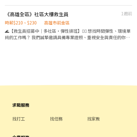
情、魅力與臨場反應的工作。 如果你具備： • 專業銷售能力 • 清
整教育訓練及店面實習】 ＝＝＝＝＝＝＝＝＝＝＝＝＝＝＝＝＝＝
晰邏輯與溝通力 • 幽默風趣的魅力 • 願意學習與持續成長 • 想靠
＝ ✨ 目前尚有職缺：早班時薪($204)、晚班時薪($224)、夜班時薪
《高雄全區》社區大樓救生員
1週前
自己改變收入的人生態度 那你非常有機會在這裡，靠最強獎金制
($244)✨ （詳細上班時間如下） ＝＝＝＝＝＝＝＝＝＝＝＝＝＝＝
度， 在一年內賺到人生第一桶金，甚至第二桶金。 收入沒有上限，
＝＝＝＝ 早班時薪：07:00-12:00（可彈性調整"上班時間"最晚從
時薪$210 ~ $230
高雄市前金區
只取決於你的能力。 公司負責提供平台，你負責發光。 想賺錢的人
08:30開始，預計排班3-5小時） 晚班時薪：18:30-22:30 夜班時
🌊【救生員招募中｜多社區・彈性排班】🏊‍♂️ 想找時間彈性、環境單
很多， 敢挑戰高收入的人不多。 你是哪一種？ 下列為個人底薪+獎
薪：23:30-03:30 (一週排班約3～4天)
純的工作嗎？ 我們誠摯邀請具備專業證照、重視安全與責任的你加
金的方案 個人每月業績未達30萬抽1% 個人每月業績達30萬起抽
入我們的團隊！ 🔹 工作內容： ✔ 維護游泳池及公共設施之安全與秩
2% 個人每月業績達40萬起抽3% 個人每月業績達50萬起抽4% 個人
序 ✔ 協助泳池場地清潔與日常維護 ✔ 基本設備檢查、異常通報與報
每月業績達60萬起抽5% 個人每月業績達70萬起抽6% 個人每月業
修 ✔ 水質檢測與藥劑投放，確保水質衛生 ✔ 協助住戶使用管理，維
績達80萬起抽7% 個人每月業績達90萬起抽8% 個人每月業績達100
持良好環境品質 🔹 職務類別： 大樓社區救生員 🔹 工作時段： 假日
萬起抽9% 時薪每月依照個人業績達成進行調整 當月個人業績達標
16:30~21:30 🔹 薪資待遇： 時薪 NT$210–230 🔹 應徵條件： 須具
30萬，下個月時薪增加10元 當月個人業績達標40萬，下個月時薪增
備有效救生員證照 ✨ 工作環境單純、排班彈性，適合兼職或想增加
加20元 當月個人業績達標50萬，下個月時薪增加30元 當月個人業
收入的你！ 📩 有興趣歡迎私訊或留言了解更多！
績達標60萬，下個月時薪增加40元 當月個人業績達標70萬，下個月
時薪增加50元 當月個人業績達標80萬，下個月時薪增加60元 當月
個人業績達標90萬，下個月時薪增加70元 當月個人業績達標100
萬，下個月時薪增加80元 當月個人業績達標超過100萬，下個月時
求職服務
薪增加100元 ORIGINAL TATTOO WEAR 是澳洲手工製造防曬衣物
品牌，從纖維到成品都是100%澳洲當地手工製造，所以完全可以實
找打工
找任務
找家教
現1件也能客製化的服務，而防曬系數更有澳洲政府的官方及證書保
證。主要澳洲的紫外線是全球最強烈的，所以澳洲政府頒布的防曬
標準也是全世界最嚴格的，而在這樣嚴格條件下所製造出來的防曬