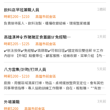
工作環境、設備和餐具。 ．準備不同餐點所需要的食材。 ．協助測
量食材的容量與重量。 ．負責擺盤、打包外帶服務。
飲料店早班兼職人員
1週前
時薪$200 ~ $210
高雄市前金區
負責接待客人、飲料泡製、櫃檯收銀結帳、環境整潔維護
高雄漢神🏮炸豬豬定食蓋飯🥢免經驗💓高錄取🔥🔥
1天前
時薪$205 ~ $225
高雄市前金區
✔️依法投保✔️免經驗✔️高錄取✔️可假日班✔️國定假日雙倍薪 🌸工作
內容🌸 【外場】點餐帶位、顧客服務、結帳收銀、菜單介紹 【內
場】備料、洗滌、煮湯、茶碗蒸、甜點製作 🌸上班時段🌸 早班
10:30-17:00 晚班18:00-22:30 🌸薪資待遇🌸 時薪$205-225元 (工作
八方雲集/計時/打烊人員
5天前
時數越多，時薪越高) 🌸休假制度🌸 排休制 (一周排班至少四天，假
日需可配合排班) 🌸上班地點🌸 高雄市前金區 成功一路266之1號
時薪$200 ~ $210
高雄市前金區
(漢神百貨) ▁▁▁▁▁▁▁▁▁▁▁▁▁▁▁▁▁▁▁ 🚨預約面試
廚房、用餐區域清潔打掃，物品、桌椅擺放整齊至定位，會有其他
♡快速安排👉https://lin.ee/OUI2Tm1 ♡截圖職缺文♡私訊留下 ⌜
同事帶領指導、專人協助訓練工作簡單、自在，輕鬆賺。 **有放鳥
姓名✚電話✚地區⌟♡ 📞諮詢電話：0908-925-796📲𝐊𝐞𝐥𝐥𝐲📞 ▸電話
紀錄的麻煩請跳過，謝謝你**
未接請加𝐋𝐈𝐍𝐄並留言，訊息必回覆◂ ⭕️免費諮詢⭕️安心上工┃❌求
外場兼職
3天前
職免收費❌絕無詐騙
時薪$200
高雄市前金區