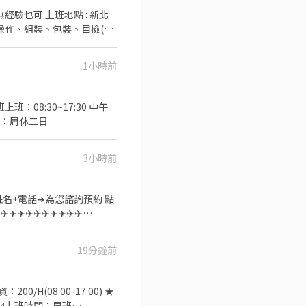
地點 : 新北
1小時前
老鼠唷~有需要了解細節也可直接留言
20:00 薪資:日班205 休假天數：周休二日
3小時前
留言姓名+電話➜為您諮詢預約 點
━✨✈✈✈✈✈✈✈✈✈✈✈✈
19分鐘前
爐／蒸飯箱(費用便宜，讓你把賺