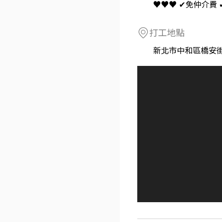
♥♥♥ ✔免仲介費
打工地點
新北市中和區橋安街