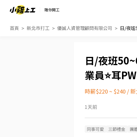
隨你開工
首頁
新北市打工
優誠人資管理顧問有限公司
日/夜班50
業員⭐耳PW
時薪$220 ~ $240
/
新
1天前
同事可愛
三節禮金
團