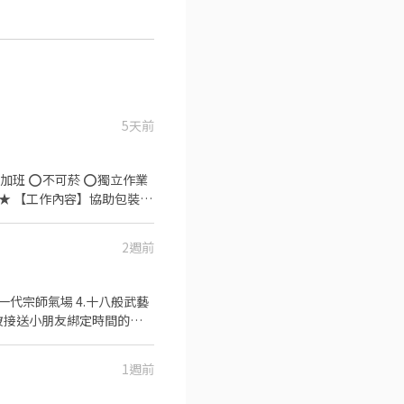
5天前
 【工作時間】
2週前
填寫完成線上履歷後 將安排後續書審／面試流程 😊
一代宗師氣場 4.十八般武藝
 1.被接送小朋友綁定時間的帥
5.還有還有跨性別我們絕對歡
1週前