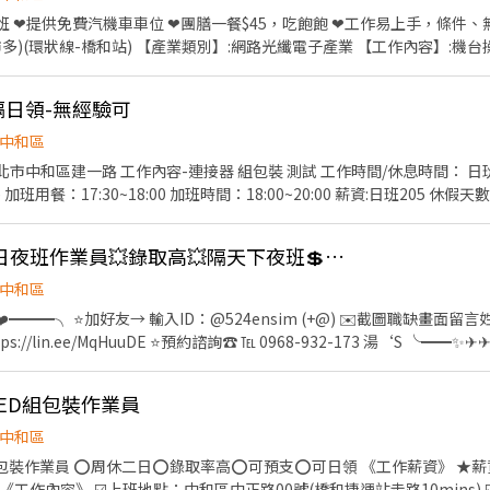
提供免費汽機車車位 ❤團膳一餐$45，吃飽飽 ❤工作易上手，條件、無經驗也可 上班
電子產業 【工作內容】:機台操作、組裝、包裝、目檢(顯
隔日領-無經驗可
649) (加班費以200另計)(加班費依照勞基法計算) 【廠內相關事項】 廠內準備團膳(餐具
中和區
機+區域 1.
in.ee/Nfdix8m 2. 馬上安排請加 id : @418zmslz (記得一定要加小
用餐：12:30~13:30(無間休) 加班用餐：17:30~18:00 加班時間：18:00~
中和🤖光電廠矽光子日夜班作業員💥錄取高💥隔天下夜班💲高薪220~240💥供團膳
中和區
️━━━╮ ⭐️加好友→ 輸入ID：@524ensim (+@) ✉️截圖職缺畫面
s://lin.ee/MqHuuDE ⭐️預約諮詢☎️ ℡ 0968-932-173 湯‘S ╰━
歷，完整教育訓練 🏆 穩定有保障｜長期穩定，表現
LED組包裝作業員
中和區
資：200/H(08:00-17:00) ★
日休息共約2小時 🍱 公司供餐一餐45元 ✔ 也可自帶便當 ✔ 有冰箱／微波