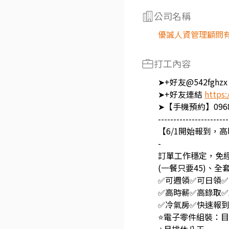
公司名稱
優誠人資管理顧問
打工內容
➤+好友@542fg
➤+好友連結
https:
➤【手機預約】0968-
-----------------------
【6/1開始報到，
-
訂單工作穩定，免
(一餐只要45)、
✅可週領✅可日領✅
✅高時薪✅高錄取
✅冷氣房✅快速報
⭐電子零件組裝：目