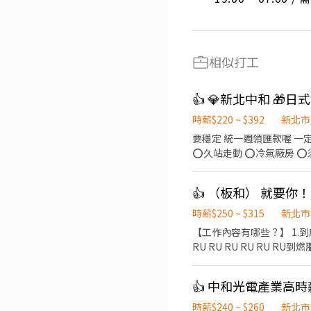
相似打工
👍 💎新北中和 🎁日式
時薪$220 ~ $392
新北市
要穩定 統一週領匯款喔 一定要可配合8/5-9/24 提早結束請不要應徵 工作期間視情況延長或縮減 ⭕️不加班 ⭕️不可菸 ⭕️獨立作業
⭕️久站走動 ⭕️冷氣廠房 ⭕️須穿戴全套
干/ 蛋糕， 組裝禮盒也有可
09-18 或10-19 由主管安排實際上班時間 排休 (週日固定休) 【工作時薪】 $220 【工作地點】中和中正路 請先確認以上工作內容
皆可接受與配合 😊 ✅ 可接受者請加入 帳號 👉 https://lin.ee/L61OXnF 或搜尋 ID： @nhy5896h 📌 加入後請務必傳送 ✔ 姓名✔
時薪$250 ~ $315
新北市
【工作內容有哪些？】 1.
RU RU RU RU RU 
爸辣媽 2.不想被傳統工作
時薪$240 ~ $260
新北市