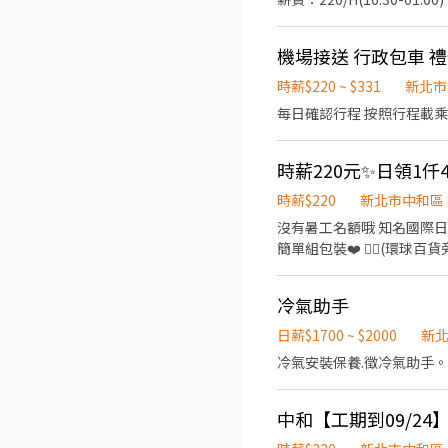
的錢幾乎放回口袋) ⭐ 工作重點 ❄️ 冷氣無塵室（需穿無塵衣） 🪑 久站／久坐皆有 📈 工時已含固定加班 🛡️ 完整福利 ✨可日週領 📅
08:00~17:00(含中午休息) 中班16:30-01:00(含中間休息) ☑️休假制度：周休二日,見紅休 ☑️工作內容：LED產品生產,組裝,包裝 *停
每月10號發薪 ✅ 勞保、健保、團保 ✅ 勞退
車好停 *需穿靜電服 歡迎 ⭕️免經驗/學歷⭕️長短期打工⭕️二度就業⭕️新鮮人 ☑️每日更新職缺☑️新北工作找艾莉 ☎️ 電話0968-921-
讓您安心上班
機場接送 行政包車 禮
682 黃小姐 賴ID : 09689
時薪$220 ~ $331
新北市
每日確認行程 按照行程載乘
時薪$220
新北市中和區
沒有暑工名額哦 知名國際日商品牌
簡單組包裝❤️ 🚶‍♀️(環球百貨旁、板橋監理所後） 一中原捷運站走路約 8分鐘 🚌可搭乘 51、231、793、藍 31、57、307、796 🚩
環球百貨走路6分鐘 🚩 中原
車站10分鐘 🚩 新莊好市多15分鐘 🚩 樹林車站15分鐘 💞可日領1
冷氣助手
🔎工作內容: 電腦相關商品
班:08:00~17:00 🔎休假制度：週休 🔎薪資待遇: 日班時薪2️⃣2️⃣0️⃣元 薪約3️⃣8️⃣k-5️
日薪$1700 ~ $2000
新
班:24:00-09:10薪:4️⃣1️⃣k-4️⃣2️⃣k起 (含津貼+加班另計） 🚀找
冷氣安裝保養.徵冷氣助手。
♬♬點我:https://lin
中和【工期到09/24