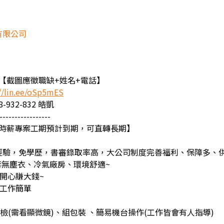
有限公司
hzx【截圖應徵職缺+姓名+電話】
//lin.ee/oSp5mES
932-832 皓凱
-----------------
高時薪專案工期預計到期，可直轉長期】
經驗，免學歷，書審錄取率高，大公司制度完善福利、保障多、
全套無塵衣、冷氣廠房、環境舒適~
開心賺大錢~
✅工作簡單
到
檢(需看顯微鏡)、組包裝 、簡易機台操作(工作皆會有人指導)