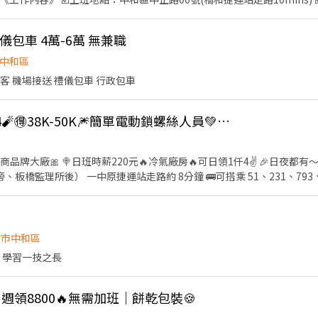
6% 🎁 到職滿3個月享三節禮品／禮金 🔥 名額有限｜立即應徵！ 🚫絕無抽任何服務費
儀包車 4萬-6萬 無兼職
21682 艾莉(快速回覆
中和區
客 機場接送 禮儀包車 行政包車
時薪220元✨日領1仟4🧨🉐38K-50K🎆簡單電動鎖螺絲人員💚日中夜自選
大廠🎀 🍭日班時薪220元🔥冷氣廠房🔥可日領1仟4✌ 🎉日夜都有～免經驗高
捷運站走路8分鐘 🚩 中和環球購物中心只要2分鐘 🚩 板橋車站6分鐘 🚩 
400/元 💞周休二日 💞免無塵服 💞可線上書審 💞加班備有小點心
組包裝 /測試/電動鎖螺絲人員 🔎工作地點： 新北市中和區員山路 (近捷運中
⃣0️⃣k 中班:16:00-00:10薪: 3️⃣6️⃣k-3️⃣8️⃣k起 夜
北市中和區
工作找艾比94快 ➜洽詢專線:0905-909-880 ➜ID:@ufx3668p 張艾比
 學習一技之長
.ee/0ncdw8S （加入後請傳訊息我才看的到喔） 🧡免服務費🧡快速媒合🧡立即
】週領8800🔥無需加班｜餅乾包裝🍪