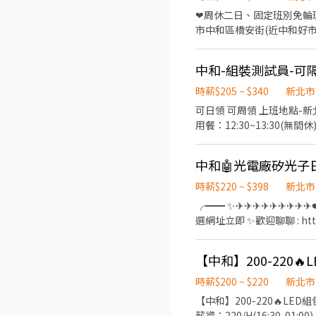
❤周休二日、固定班別免輪班 ❤
市中和區橋安街(近中和好市多)(環狀線-橋和站) 【產業類別】:網路光纖
微鏡)、測試 【上班時間】： 時薪制：➢早班 07:00-19:00；11:30-12:30/17:00-18:00休息 ➢夜班 19:00-07:00；23:00-
24:00/03:00-04:00休息 『第一天報到，會早班(10:00-17:00)教育訓練！第二天依應徵班別上班』 【休假方式】:周休二日 見紅
中和-組裝測試員-可
休/排休(兩者自選) 【薪資福利】：固定班免輪班 時薪制：早班 時薪200+40班別津貼(約53979~64129) 夜班 時薪
200+60班別津貼(約57499~67
時薪$205 ~ $340
新北市
需自備)，用餐刷卡由薪資代扣 此專案聯繫人-陳小姐 (請主動加入我加速面試進度) 【主動詢問】請主動告知：姓名+手
可日領 可周領 上班地點-新北市中和區建一路 工作內容-連接器 組包裝 測試 工作時間/休息時間： 日班上班：08:30~17:30 中午
快速安排請我: https://l
唷~)
時薪$220 ~ $398
新北市
╭━━ ✨✈✈✈✈✈✈✈✈✈❤
選網址立即 ✨歡迎聊聊 : http
━━━╯ ⚡ 速戰速決｜最快隔天下夜班，快速開始賺錢💰 🍱 荷包省省｜團膳只要 45元/餐 💵 急用錢沒煩惱｜提供週借支／周領
服務 🎯 高錄取率｜快速安排，不用漫長等待 🙌 人人都有機會｜免經驗、免學
【中和】200-220
佳可轉正 📍 工作地點 新北市中和區橋安街（近捷運橋和站、華中橋） 📌 工作內容 🔹 矽光子／光纖通訊產品製造 🔹 組裝、包
裝、測試、檢驗等作業 ⏰ 工作時間（固定班別） 🌞 日班 07:00－19:00 💰 時薪 $220(含20專案獎金) 加班費依200計 🌙 夜班
時薪$200 ~ $220
新北市
19:00－07:00 💰 時薪 $240 (含40專案獎金) 加班費依200計 ✅ 最快可隔天下夜班 📅 休假制度 ✔️ 排休週排 ☕ 休息時間 ✔️ 用餐60
【中和】200-220🔥LED組包裝作業員 ⭕️周休二日⭕️錄取率高⭕️可預支⭕️可日領 《工作薪資》 ★薪
分鐘 ✔️ 彈性間休 👉 全
薪資：220/H(16:30-01:00) 《工作內容》 ☑️上班地點：中和區中正路00號(橋和捷運站走路10mins) ☑️上班時間：早班