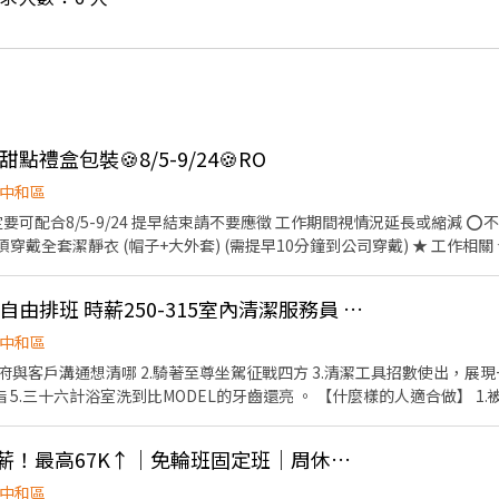
甜點禮盒包裝🍪8/5-9/24🍪RO
中和區
潔靜衣 (帽子+大外套) (需提早10分鐘到公司穿戴) ★ 工作相關 ★ 【工作內容】協助包裝餅
能協助廠內師傅 處理一些簡單好上手的烘焙工作，例如分麵糊 還有協助清理廚房器具
👍 （板和） 就要你！自由排班 時薪250-315室內清潔服務員 時段隨選
電話✔ 職缺截圖✔ 找田小姐 ⚠️ 沒有留言打字，系統會看不到您喔！ 📝 
中和區
到府與客戶溝通想清哪 2.騎著至尊坐駕征戰四方 3.清潔工具招數使出，展現
RU到燃脂 5.三十六計浴室洗到比MODEL的牙齒還亮 。 【什麼樣的人適合做】
束縛能力的新鮮人 3.不想在爆肝了 4.想讓自己技能欄點滿創造高收入的人 
迎 6.不要在看了 趕快來面試 自由接班 彈性排班 高額時薪 高額獎金 定時考核 免費培訓 員工聚餐
👍 中和光電產業高時薪！最高67K↑｜免輪班固定班｜周休二日｜高薪急徵 AA-34
中和區