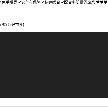
 ✔免手續費 ✔安全有保障 ✔快速媒合 ✔配合多間優質企業 ♥♥♥
 號(近好市多)