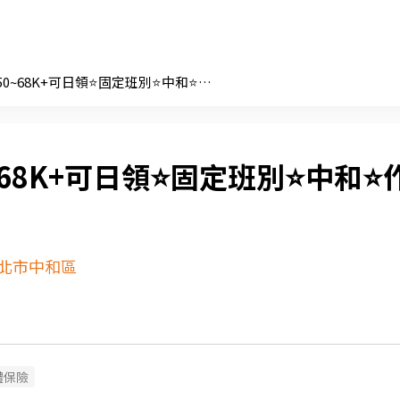
日/夜班50~68K+可日領⭐固定班別⭐中和⭐作業員⭐耳PW
~68K+可日領⭐固定班別⭐中和⭐
北市中和區
體保險