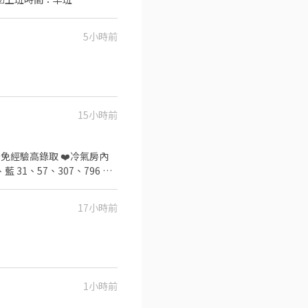
5小時前
15小時前
錄取 ❤️冷氣房內
永和樂華夜市10分鐘 🚩 萬華
17小時前
原站) 🔎工作時間： 日
上工
1小時前