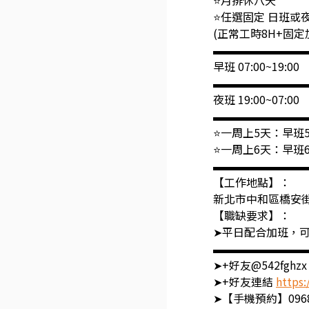
⭐月排休八天
⭐任選固定 日班或
(正常工時8H+固定
▬▬▬▬▬▬▬▬
早班 07:00~19:00
▬▬▬▬▬▬▬▬
夜班 19:00~07:00
▬▬▬▬▬▬▬▬
⭐一周上5天：早班5
⭐一周上6天：早班6
▬▬▬▬▬▬▬▬
【工作地點】：
新北市中和區橋安街
【職缺要求】：
➤平日配合加班，
▬▬▬▬▬▬▬▬
➤+好友@542fg
➤+好友連結
https:
➤【手機預約】0968-