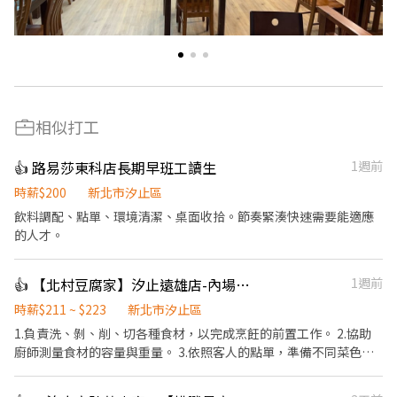
相似打工
👍 路易莎東科店長期早班工讀生
1週前
時薪$200
新北市汐止區
飲料調配、點單、環境清潔、桌面收拾。節奏緊湊快速需要能適應
的人才。
👍 【北村豆腐家】汐止遠雄店-內場計時
1週前
時薪$211 ~ $223
新北市汐止區
1.負責洗、剝、削、切各種食材，以完成烹飪的前置工作。 2.協助
廚師測量食材的容量與重量。 3.依照客人的點單，準備不同菜色所
需要的食材。 4.於出菜時負責菜餚擺盤或調整份量之工作。