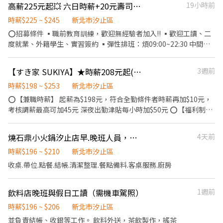
高薪225元起💥 六日時薪+20元壽司郎🍣汐止遠雄店📢彈性排班🔥
19小時前
時薪$225 ~ $245
新北市汐止區
⭕招募條件 ▪職前教育訓練，歡迎無經驗者加入!! ▪歡迎工讀、二
度就業、外籍學生、實習簽約 ▪彈性排班：煩09:00~22:30 中間安
排4~8小時出勤 (請於面試時與主管確認班表) ⭕工作內容 ▪外場 帶
客入座→介紹、服務→商品提供→食材補充→確認結帳金額→收銀
【すき家 SUKIYA】★時薪208元起(含全勤)★汐止中興店
3週前
結帳 等 ▪內場 商品進貨、準備、整理→料理製作→提供餐點→餐具
清洗→庫存盤點、出貨 等 ⭕獎金福利 ▪不定期活動競賽獎金 ▪一
時薪$198 ~ $253
新北市汐止區
年2次考核及調薪 ▪加班費5分鐘為單位計算 ▪勞健保及每月提撥勞
⭕【兼職時薪】 起薪為$198元，符合全勤條件者時薪再加$10元，
工退休新制6% ▪兼職享有特休福利 ▪颱風天出勤津貼 ▪員工店內
考核調薪最高可加45元 深夜出勤津貼每小時加$50元 ⭕【福利制
用餐折扣 ▪提供員工制服、工作鞋 ▪任職一年後提供免費體檢 ▪轉
度】 ★每季一次考核調薪機會 ★享有特休累積 ★免費員工餐 ★三
正機會高，職涯規劃完整 ▪依介紹職位及任職期間不同，發放
節福利、生日禮金、夜班出勤津貼 ★提供員工制服及工作鞋 ★年度
燒石鼎小火鍋汐止店早.晚班人員，可轉正
4天前
3,000~5,000元介紹獎金 ⭕企業魅力 ▪「以人為本」注重團隊合作
健檢 ★勞保、健保，6％勞退提撥 ⭕【工作說明】 《內場》:餐點製
及交流，採納同仁的意見，提升參與感 ▪除學習到日本商業禮儀、
作、食材備料、進貨盤點 《外場》:接待服務顧客、收銀結帳、環境
時薪$196 ~ $210
新北市汐止區
衛生知識及專業的烹飪技巧，還可接觸店鋪的經營管理，例如：成
整潔 ★開朗活潑有笑容 ★ＳＯＰ專業流程 ★無經驗可 ★提供完善
收桌.帶位.點餐.結帳.清潔整理.餐點備料.客桌服務.廚房
本控管及數據分析等專業知識 ▪升遷快速且制度完善，依努力及成
職前教育訓練 ⭕【經營理念】 我們是日本第一的速食連鎖ZENSHO
果將有升遷加薪的機會 ▪享有完善的福利制度，加班費為5分鐘為
集團，我們的理念是"消滅世界的飢餓和貧困"，目標是成為全球第
單位計算，重視員工的辛勤付出 ▪計畫拓展全台灣，讓更多人有機
飲料店晚班與假日工讀（需機車駕照）
1週前
一的連鎖餐飲集團。 我們堅持使用安全及高品質的食材，當場現點
會品嚐美味平價壽司，致力成為頂尖品牌
現作提供美味可口的日本國民美食-牛丼/咖哩，並以舒適衛生的用
時薪$196 ~ $206
新北市汐止區
餐環境、熱情用心的服務態度、平實親民的誠懇價格，強調食品安
並負責結帳、收銀等工作。 飲料外送，茶飲製作，搖茶