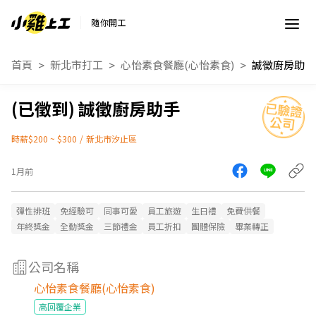
隨你開工
首頁
新北市打工
心怡素食餐廳(心怡素食)
誠徵廚房助手
誠徵廚房助手
時薪$200 ~ $300
/
新北市汐止區
1月前
彈性排班
免經驗可
同事可愛
員工旅遊
生日禮
免費供餐
年終獎金
全勤獎金
三節禮金
員工折扣
團體保險
畢業轉正
公司名稱
心怡素食餐廳(心怡素食)
高回覆企業