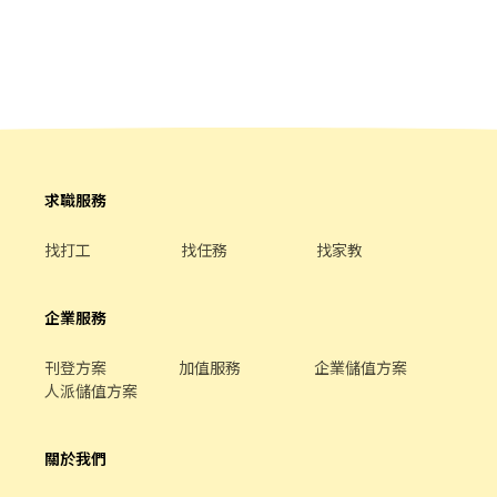
配飲料等。 ．於顧客用餐完畢後，負責收拾碗盤與清理環境。 ．並
負責結帳、收銀等工作。 餐飲內場： ．擔任廚師的助手，處理烹飪
前與烹飪中之準備工作與其他餐廳相關事務。 ．負責洗、剝、削、
切各種食材。 ．負責清理工作環境、設備和餐具。 ．準備不同餐點
所需要的食材。 ．協助測量食材的容量與重量。 ．負責擺盤、打包
外帶服務。
求職服務
找打工
找任務
找家教
企業服務
刊登方案
加值服務
企業儲值方案
人派儲值方案
關於我們