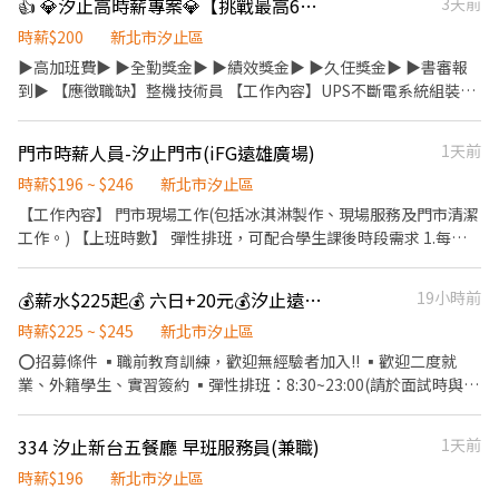
👍 💎汐止高時薪專案💎【挑戰最高6萬起】急徵作業員-全勤/績效獎金/久任獎金💰BY
3天前
時薪$200
新北市汐止區
▶️高加班費▶️ ▶️全勤獎金▶️ ▶️績效獎金▶️ ▶️久任獎金▶️ ▶️書審報
到▶️ 【應徵職缺】整機技術員 【工作內容】UPS不斷電系統組裝、
測試、包裝 【工作時間】 日班: 07:30-16:30 需配合公司訂單加班
【薪資待遇】 時薪$200 (35200起) 浮動性增加的加班費
門市時薪人員-汐止門市(iFG遠雄廣場)
1天前
($200~$245，依照績效獎金高低調整) 全勤獎金1000 績效獎金平均
3500 ⭐最高可領9000⭐ ▶️配合加班最高可領8.5萬起 久任獎金最高
時薪$196 ~ $246
新北市汐止區
可領4萬 【休假制度】周休二日 【工作福利】 1.久任獎金: 任職滿三
【工作內容】 門市現場工作(包括冰淇淋製作、現場服務及門市清潔
個月發放1萬元，任職滿六個月發放3萬元 2.供午餐，一律自費900
工作。) 【上班時數】 彈性排班，可配合學生課後時段需求 1.每週
元，其餘公司補助；免費加班便當；有微波爐 3.基隆有定點來回免
最少配合排班20小時，依各門市營業需求進行排班工時規劃。 2.國
費交通車 4.加班有交通津貼或計程車支持，騎車或開車給加班車資
定假日及例假日需能配合上班。 【培訓規劃】 我們透過每個階段的
💰薪水$225起💰 六日+20元💰汐止遠雄店🍣
19小時前
補貼 5.一四五可參加場內運動 【工作須知】 1.需配合久站、搬重
學習訓練，來創造顧客無與倫比的冰淇淋體驗 1.新進學習訓練(教室
10-20公斤(有無重力設備輔助) 2.需配合加班 【獨家福利】 1.公司團
課程/實作課程訓練) 2.晉升訓練(時薪娛樂經理培訓課程) 【福利】
時薪$225 ~ $245
新北市汐止區
體保險 2.三節禮品或禮金 3.結婚生育禮金 4.喪儀慰問金(到職滿三個
我們會依公司的經營成果，規劃員工福利讓夥伴和公司一起成長 1.
⭕招募條件 ▪職前教育訓練，歡迎無經驗者加入!! ▪歡迎二度就
月即可享有) 【工作地點】新北市汐止區汐萬路2段 ––––––––––––
保險制度：勞保、健保、團保(意外險)、職災保險、退休金提撥6%
業、外籍學生、實習簽約 ▪彈性排班：8:30~23:00(請於面試時與主
–––––––––––––––––––––––––––––––––––––––––––––––– ❤️請
2.休假制度：特休假、育嬰假、陪產假、家庭照顧假、生理假等等
管確認班表) ⭕工作內容 ▪外場 帶客入座→介紹、服務→商品提供
訊息留下姓名、手機❤️ ⭐請專人聯繫安排⭐
3.健康相關：年度員工健檢(不含新進人員體檢) 4.其他：上班免費享
→食材補充→確認結帳金額→收銀結帳 等 ▪內場 商品進貨、準備、
334 汐止新台五餐廳 早班服務員(兼職)
1天前
用冰淇淋、員工折扣、生日福利、三節禮金(品)、福委會福利
整理→料理製作→提供餐點→餐具清洗→庫存盤點、出貨 等 ⭕獎金
福利 ▪不定期活動競賽獎金 ▪一年2次考核及調薪 ▪加班費5分鐘
時薪$196
新北市汐止區