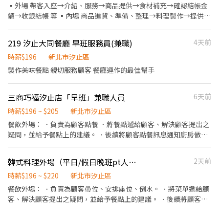
▪外場 帶客入座→介紹、服務→商品提供→食材補充→確認結帳金
額→收銀結帳 等 ▪內場 商品進貨、準備、整理→料理製作→提供餐
點→餐具清洗→庫存盤點、出貨
219 汐止大同餐廳 早班服務員(兼職)
4天前
時薪$196
新北市汐止區
製作美味餐點 親切服務顧客 餐廳運作的最佳幫手
三商巧福汐止店「早班」兼職人員
6天前
時薪$196 ~ $205
新北市汐止區
餐飲外場： ．負責為顧客點餐 ．將餐點遞給顧客、解決顧客提出之
疑問，並給予餐點上的建議。 ．後續將顧客點餐訊息通知廚房做
餐，或可進行簡易餐飲之料理，如：煮牛肉麵或排骨飯 ．並負責結
帳、收銀等工作。 餐飲內場： ．擔任廚師的助手，處理烹飪前與烹
韓式料理外場（平日/假日晚班pt人員時薪196-220）
2天前
飪中之準備工作與其他餐廳相關事務。 ．負責洗、剝、削、切各種
食材。 ．負責清理工作環境、設備和餐具。 ．準備不同餐點所需要
時薪$196 ~ $220
新北市汐止區
的食材。 ．協助測量食材的容量與重量。 ．負責擺盤、打包外帶服
餐飲外場： ．負責為顧客帶位、安排座位、倒水。 ．將菜單遞給顧
務。
客、解決顧客提出之疑問，並給予餐點上的建議。 ．後續將顧客點
餐訊息通知廚房做餐，或可進行簡易餐飲之料理，如：烤土司或調