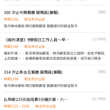
全，顧客安心。不論是單獨一人、與家人一起、朋友一起，皆可享
受用餐的樂趣。
300 汐止中興餐廳 服務員(兼職)
1週前
時薪$196
新北市汐止區
製作美味餐點 親切服務顧客 餐廳運作的最佳幫手
《威利漢堡》❗️❗️徵假日工作人員～早餐店❗️
13小時前
時薪$196
新北市汐止區
餐飲外場： ．將菜單遞給顧客、解決顧客提出之疑問，並給予餐點
上的建議。 ．後續將顧客點餐訊息通知廚房做餐，或可進行簡易餐
點 ．於顧客用餐完畢後，負責收拾碗盤與清理環境。 ．並負責結
帳、收銀等工作。
334 汐止新台五餐廳 服務員(兼職)
1週前
時薪$196
新北市汐止區
製作美味餐點 親切服務顧客 餐廳運作的最佳幫手
🙋時薪225元加班費5分鐘計算，六日時薪+20元 👏無經驗可🇯🇵內外場🎊彈性排班🎊
19小時前
時薪$225 ~ $245
新北市汐止區