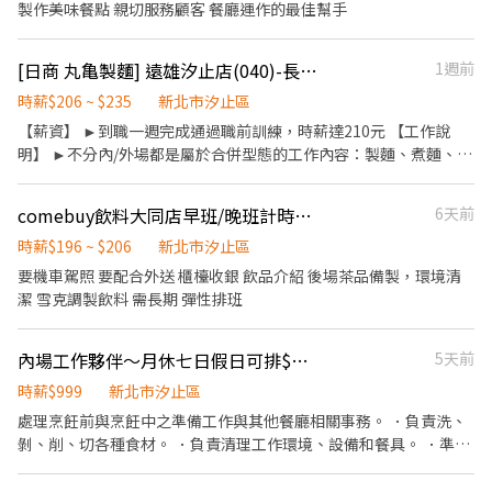
為單位計算 ⭕企業魅力 ▪「以人為本」注重團隊合作及交流，採納
製作美味餐點 親切服務顧客 餐廳運作的最佳幫手
同仁的意見，提升參與感 ▪除學習到日本商業禮儀、衛生知識及專
業的烹飪技巧，還可接觸店鋪的經營管理，例如：成本控管及數據
[日商 丸亀製麵] 遠雄汐止店(040)-長期兼職人員/廚助/工讀生(彈性排班)
1週前
分析等專業知識 ▪升遷快速且制度完善，依努力及成果將有升遷加
薪的機會 ▪享有完善的福利制度，加班費為5分鐘為單位計算，
時薪$206 ~ $235
新北市汐止區
重視員工的辛勤付出 ▪計畫拓展全台灣，讓更多人有機會品嚐美
【薪資】 ►到職一週完成通過職前訓練，時薪達210元 【工作說
味平價壽司，致力成為頂尖品牌
明】 ►不分內/外場都是屬於合併型態的工作內容：製麵、煮麵、製
作高湯、洗切食材備料、炸天婦羅、包飯糰、收銀結帳、洗碗、收
拾餐具、環境清潔..等 【工作時間】 ►彈性排班08:30-23:00（面試
comebuy飲料大同店早班/晚班計時工讀
6天前
時請於主管確認排班時間） 【薪資福利】 1. 提供員工餐 2. 國定假日
雙倍薪 3. 提供優秀同仁績效獎金 4. 久任獎金 5. 生日禮卷 6. 滿年資
時薪$196 ~ $206
新北市汐止區
享特休假 7.福委會福利補助 ★★多項福利歡迎您加入我們★★ 總是
要機車駕照 要配合外送 櫃檯收銀 飲品介紹 後場茶品備製，環境清
提供好吃日式餐飲的公司 台灣東利多(丸亀製麵)
潔 雪克調製飲料 需長期 彈性排班
內場工作夥伴～月休七日假日可排$36000全勤獎金三節
5天前
時薪$999
新北市汐止區
處理烹飪前與烹飪中之準備工作與其他餐廳相關事務。 ．負責洗、
剝、削、切各種食材。 ．負責清理工作環境、設備和餐具。 ．準備
不同餐點所需要的食材。 月休七日可自行排班假日可排