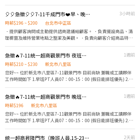
務形象
🎈🎈急徵🎈🎈7-11千成門市❤️早、晚、夜班兼職
3小時前
時薪$196 ~ $200
台北市中正區
．提供顧客詢問或主動提供諮商建議給顧客。 ．負責擺設商品、清
理櫥窗及維持營業地點之整潔及美觀。 ．負責向顧客介紹商品特
徵、品質與價格及示範操作方法，以協助顧客選擇。 ．負責在顧客
成交後之包裝、收款、交付商品、開發票或收據。 ．負責在當天結
急徵🔥7-11統一超商觀景門市 夜班兼職工作人員
1週前
束營業前，統計銷售情形、盤點貨品存量及撰寫當日業務報表。
時薪$210 ~ $230
新北市八里區
您好~~ 位於新北市八里區7-11觀景門市 目前尚缺 兼職或工讀夥伴
工作時間如下 1.早班PT人員07：00-15：00 (假日能排班優先) 2.晚
班PT人員15：00-23：00 (假日能排班優先) 3.大夜PT人員23:00-
07:00 4.特殊可兼職時段也可來電洽詢哦!!! 職務內容說明 * 商品陳
急徵🔥7-11統一超商觀景門市 晚班兼職工作人員
1週前
列/收銀/顧客服務/清潔 * 有責任感/具工作熱忱/適團隊合作 福利福
利制度 勞保/健保/勞退提撥金/員工健檢/職災保險/全勤獎金 等等 我
時薪$196
新北市八里區
們歡迎二度兼職就業、高中畢業生、適合大四快畢業生、有超商經
您好~~ 位於新北市八里區7-11觀景門市 目前尚缺 兼職或工讀夥伴
驗兼職短工時...等等加入我們一起工作唷~ 我們提供良好的工作環
工作時間如下 1.早班PT人員07：00-15：00 (假日能排班優先) 2.晚
境，我們耐心教導，非常適合希望穩定工作者,長期一起生活及共
班PT人員15：00-23：00 (假日能排班優先) 3.大夜PT人員23:00-
事!!! 請歡迎加入我們!! 以上有無經驗都可以談 無經驗者只要有心學
07:00 4.特殊可兼職時段也可來電洽詢哦!!! 職務內容說明 * 商品陳
統一超商昇隆門市（晚班人員.15-23點）
2天前
習 我們也會認真教育訓練,讓您快速融入及上手唷!! 工讀兼職時段也