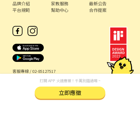
品牌介紹
家教服務
最新公告
平台規範
幫助中心
合作提案
客服專線 /
02-85127517
客服信箱 /
service@chickpt.com.tw
打開 APP 火速應徵！千萬別錯過唷 ~
服務時間 / 週一 至 週五 09：00 - 18：00
立即應徵
機構地址: 新北市三重區重新路5段609巷12號10樓
許可證字號：2571
Copyright © 2026 by Addcn Technology Co., Ltd. All Rights
reserved.
數字科技股份有限公司
鄧白氏 ESG 永續標章