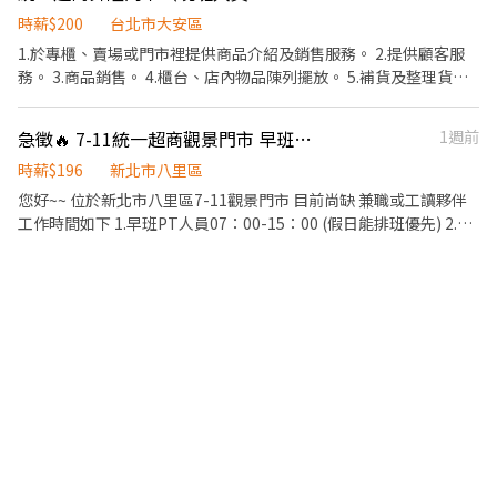
列/收銀/顧客服務/清潔 * 有責任感/具工作熱忱/適團隊合作 福利福
可以致電來談談看
利制度 勞保/健保/勞退提撥金/員工健檢/職災保險/全勤獎金 等等 我
時薪$200
台北市大安區
們歡迎二度兼職就業、高中畢業生、適合大四快畢業生、有超商經
1.於專櫃、賣場或門市裡提供商品介紹及銷售服務。 2.提供顧客服
驗兼職短工時...等等加入我們一起工作唷~ 我們提供良好的工作環
務。 3.商品銷售。 4.櫃台、店內物品陳列擺放。 5.補貨及整理貨
境，我們耐心教導，非常適合希望穩定工作者,長期一起生活及共
架。 6.清點商品，進、退貨及管理庫存。 7.維護店舖及商品清潔。
事!!! 請歡迎加入我們!! 以上有無經驗都可以談 無經驗者只要有心學
8.主管交辦事項…等工作。 9.請直接來電預約面試時間
急徵🔥 7-11統一超商觀景門市 早班兼職工作人員
1週前
習 我們也會認真教育訓練,讓您快速融入及上手唷!! 工讀兼職時段也
可以致電來談談看
時薪$196
新北市八里區
您好~~ 位於新北市八里區7-11觀景門市 目前尚缺 兼職或工讀夥伴
工作時間如下 1.早班PT人員07：00-15：00 (假日能排班優先) 2.晚
班PT人員15：00-23：00 (假日能排班優先) 3.大夜PT人員23:00-
07:00 4.特殊可兼職時段也可來電洽詢哦!!! 職務內容說明 * 商品陳
列/收銀/顧客服務/清潔 * 有責任感/具工作熱忱/適團隊合作 福利福
利制度 勞保/健保/勞退提撥金/員工健檢/職災保險/全勤獎金 等等 我
們歡迎二度兼職就業、高中畢業生、適合大四快畢業生、有超商經
驗兼職短工時...等等加入我們一起工作唷~ 我們提供良好的工作環
境，我們耐心教導，非常適合希望穩定工作者,長期一起生活及共
事!!! 請歡迎加入我們!! 以上有無經驗都可以談 無經驗者只要有心學
習 我們也會認真教育訓練,讓您快速融入及上手唷!! 工讀兼職時段也
可以致電來談談看