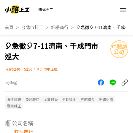
隨你開工
首頁
台北市打工
軒語商行
🎈急徵🎈7-11濟南、千成門市巡大
🎈急徵🎈7-11濟南、千成門市
巡大
時薪$240 ~ $250
/
台北市中正區
2小時前
彈性排班
免經驗可
同事可愛
全勤獎金
三節禮金
團體保險
畢業轉正
公司名稱
軒語商行