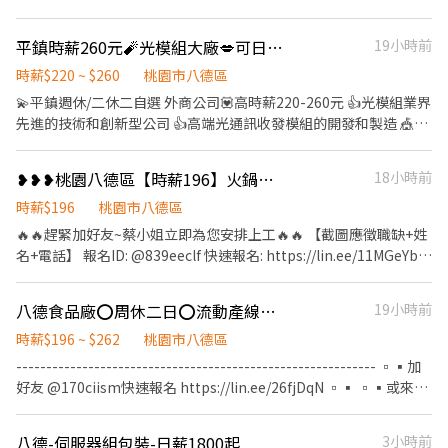
名，多點任您挑選，想賺錢、想運動隨時都有機會。 ・邊賺錢邊健
介紹】外銷歐美伺服器大廠 ✅【工作優勢】免學歷、無經驗可、不
身：適合愛活動、想瘦身的夥伴。穿著可愛布偶裝與民眾互動，成
用無塵衣、固定班 ✅【日班急徵】錄取隨時報到 ▃▃▃▼固定班，
就感滿分。 ・大方展現自我：只要您覺得可愛，跳舞、揮手、搞
平鎮時薪260元🧨光模組大廠💋可日領1仟7🍱可立即報到🧨週休.二休二自選
19小時前
免輪班▼▃▃▃ ✴️【日班】06:30~15:40 ✴️【薪水】$230/時 ✴️【中
怪、拍照互動都大受歡迎。 📋 招募說明 ・合作模式：歡迎短期體
班】14:30~23:40 ✴️【薪水】$240/時 ▃▃▃▼ 重點介紹 ▼▃▃▃
時薪$220 ~ $260
桃園市八德區
驗、長期穩定合作。 ・新手試作：初次報班請註明「新人」，可先
☑️【工作內容】：組裝、測試、包裝、流動線 ☑️【休假制度】：周
💫平鎮週休/二休二自選 外商公司💟高時薪220-260元 👍光模組業界
安排 1～2 小時體驗。 ・適合對象：性格開朗、喜歡小孩、體力耐
休二日 ☑️【用餐制度】：80/餐 (用餐50分鐘,上下午休息各10分鐘)
先進的技術和創新型公司 👍高端光通訊收發模組的開發和製造 🎪週
力佳者。 ・可跨場次排班者優先（一週能配合 3 天以上尤佳）。 ・
☑️【發薪制度】：次月10號發薪(可週借支/現金) ▃▃▃▼ 重點介紹
休/二休二自選 🎪固定班免輪班 🎪可日領 🎪需提供半年內的體檢 🎪
布偶裝、道具、飲水公司全部提供，自己不用準備任何東西，也不
▼▃▃▃ ☑️【工作內容】：組裝、測試、包裝、流動線、 ☑️【休假
需全套無塵服 地點: ✿平鎮大全聯只要9分鐘 ✿平鎮交流道只要12分
用先付任何費用。 ・全台皆有團隊：桃城義演團服務範圍涵蓋全台
❥❥❥桃園八德區【時薪196】火鍋料大廠-誠徵包裝員-週休二日-可週領
18小時前
制度】：周休二日 ☑️【用餐制度】：用餐50分鐘,上下午休息各10分
鐘 ✿埔心車站只要12分鐘 ✿埔心牧場14分鐘 ✿平鎮國小只要16分
灣。除了北北基桃，中彰雲嘉南、高屏亦有據點，歡迎各地夥伴加
鐘 ☑️【發薪制度】：次月10號發薪(可週借支/現金)
鐘 📜職缺內容: ☑工作內容:機台操作/品檢 /測試 ☑工作地點:桃園市
時薪$196
桃園市八德區
入或介紹朋友！ 📝 面試怎麼進行 面試就在夜市現場，只需要配合 1
平鎮區工業十路(平鎮工業區) ☑休息時間: 周休用餐45分鐘/上下午
個小時，不用整場，當天就能看到實際工作的樣子，覺得合適再繼
🔥🔥趕緊加好友~蔡小姐立即為您安排上工🔥🔥 【截圖應徵職缺+姓
各休15分 二休二用餐60分鐘/休息時間共60分鐘 ☑用餐規定:用餐自
續排班，不勉強。
名+電話】 報名ID: @839eeclf 快速報名: https://lin.ee/11MGeYb -
理 📜休假制度: 周休二日/日班: 08:00-17:15 周休二日/夜班: 22:00-
---------------------------------------------------------------------
07:15 二休二/日班: 07:00-19:00 二休二/夜班: 19:00-07:00 📜 薪資
----------- ✨短期工期至農曆年前左右✨ 115.08.17~116.02.03(視訂
八德食品廠⭕周休二日⭕流動產線✅短期✅低溫作業-桂FF
19小時前
內容:(含津貼) ★周休日班時薪$220,領約【3萬8】,配合加班領約【5
單狀況至02.27) 名額只有10位，補滿就沒囉!!!! 有興趣趕緊詢問喔~
萬】 ★周休夜班時薪$250,領約【4萬4】,配合加班領約【5萬8】 ★
✔ 這項職務，您可能會想知道的 ❤️上班時間：08：00-17：00、用
時薪$196 ~ $262
桃園市八德區
二休二日班時薪$230,領約【3.5萬】,配合加班領約【5萬5】 ★二休
餐一小時、每兩小時間休10分鐘 ❤️工作地點：桃園區榮興路（近大
------------------------------------------------------------ ▫️▪️加
二夜班時薪$260,領約【4萬】,配合加班領約【6萬】 🚀找工作找艾
湳水上樂園） ❤️工作內容：食品填充（流線）、包裝、貼標、裝箱
好友 @170ciism快速報名 https://lin.ee/26fjDqN ▫️▪️ ▫️▪️或來電
比94快 ☎️ 瞭解職缺及應徵方式 ➜洽詢專線:0905-909-880 ➜:
等 ❤️休假制度：周休二日 ✨免經驗 ✨可週領 ✨供機車停車位 ✨需供
0968-835-097➜ ☺️高‘S立即為您安排▫️▪️ ▫️▪️【截圖應徵職缺
@ufx3668p 張艾比 ♬♬傳送門直接點選加賴🤳
膳體檢 (有補助) ✨快速安排上工
+姓名+電話】▫️▪️ ▫️▪️【面試需預約，如無預約現場皆不面試】
https://lin.ee/0ncdw8S
八德-伺服器組包裝-日薪1800起
3小時前