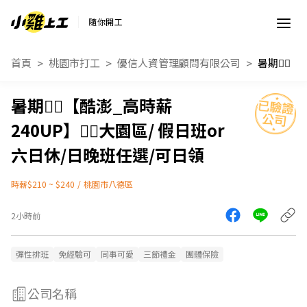
隨你開工
首頁
桃園市打工
優信人資管理顧問有限公司
暑期❤️‍🔥【酷澎_高時薪
240UP】❤️‍🔥大園區/ 假日班or
六日休/日晚班任選/可日領
時薪$210 ~ $240
/
桃園市八德區
2小時前
彈性排班
免經驗可
同事可愛
三節禮金
團體保險
公司名稱