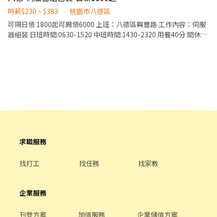
▫️▪️ ▫️▪️❌求職免收費❌絕無詐騙┃⭕️免費諮詢⭕️安心上工▫️▪️ ---
--------------------------------------------------------- 📍工作內容
時薪$230 ~ $383
桃園市八德區
食品填充(流線)、包裝、貼標、裝箱、搬運、棧板堆疊 📍工作時間
可隔日領 1800起可周領6000 上班：八德區興豐路 工作內容：伺服
日班:08:00-17:00 加班:17:00-19:00 用餐:12:00-13:00 間休:每工作
器組裝 日班時間:0630-1520 中班時間:1430-2320 用餐40分 間休10
兩小時休息10分鐘 📍薪資待遇 時薪196 (加班費勞基法計算) 📍休假
分鐘 薪資 日班時薪230 中班時薪240 用餐：自理 周休六日
制度 周休二日 (需配合加班) 週六需配合加班、頻率不高 📍工作地點
桃園市八德區榮興路130號 115.08.17~116.02.03 (視情況延長至
116.02.28)
求職服務
找打工
找任務
找家教
企業服務
刊登方案
加值服務
企業儲值方案