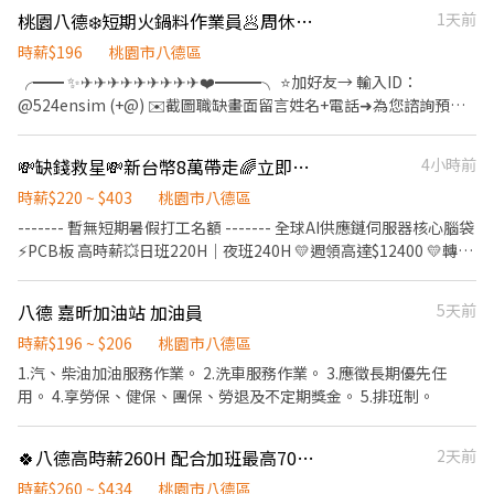
(近武陵高中/桃園愛買) ⭐️福利: 1.三節 年終獎金 2.每年兩次國內外員
桃園八德❄️短期火鍋料作業員🥟周休六日🍱工作簡單🍱短期高錄取💰免經驗-UR
1天前
方便: https://lin.ee/YEJU4eS
工旅遊 3.購車補助(汽車) ⭐️工作內容: 1.人才招募 2.協助面試報到 3.
廠商維護 4.主管交辦事項 只要您有拚勁 想實現財務自由 歡迎加入我
時薪$196
桃園市八德區
們團隊 ▃▃▃▃▃▃▃報名方式▃▃▃▃▃▃▃▃▃ 陳先
╭━━ ✨✈✈✈✈✈✈✈✈✈❤️━━━╮ ⭐️加好友→ 輸入ID：
生:0985858976 ⭐️⭐️賴ID同電話號碼⭐️⭐️
@524ensim (+@) ✉️截圖職缺畫面留言姓名+電話➜為您諮詢預約
點選網址立即✨歡迎聊聊 : https://lin.ee/MqHuuDE ⭐️預約諮詢☎️ ℡
0968-932-173 湯‘S ╰━━✨✈✈✈✈✈✈✈✈✈✈✈✈ ━━━╯ 🔥
💸缺錢救星💸新台幣8萬帶走🌈立即上工🌈高薪天花板🌈無經驗OK💥週領12400
4小時前
知名食品大廠急徵 📅工期！8/17報到 🔥到 116/02/03（表現佳有機
會延長至2月底） 💼無經驗可｜周休二日｜冷氣低溫廠｜優信加碼
時薪$220 ~ $403
桃園市八德區
補助500元！ 📍工作地點： 桃園市八德區榮興路 💼 工作內容 🥟 食
------- 暫無短期暑假打工名額 ------- 全球AI供應鏈伺服器核心腦袋
品生產線作業 ✔️ 食品填充 ✔️ 包裝、貼標 ✔️ 裝箱、搬運 ✔️ 棧板堆疊
⚡PCB板 高時薪💥日班220H｜夜班240H 💛週領高達$12400 💛轉正
⏰ 上班時間 🌞 日班 08:00－17:00 ➕ 加班 17:00－19:00（依產能安
獎金2萬元、三個月25萬 🌈夜班隔天下夜 🌈無經驗可、簡單上手 🌈
排） 🍴 午休 12:00－13:00 ☕ 間休休息10分鐘 📅 周休二日 ⭐ 需配合
免學經歷、穩定加班 🌈公司提供團膳(扣35/餐)
八德 嘉昕加油站 加油員
5天前
加班，週六偶爾加班（頻率不高） 💰 薪資福利 💵 時薪 $196 💰 加班
─────────────────── 【工作內容】PCB機台
費依勞基法另計 📌 工作環境 ❄️低溫冷氣廠 🧥 須穿食品防塵服 📦 有
操作、檢驗、測試、品檢 【休假制度】月排休 【工作地點】龍潭工
時薪$196 ~ $206
桃園市八德區
時會需搬重（每箱約5公斤） 🚗 機車免費停車 🍱 用餐自理 ✔️ 可自
二路 【工作時段&薪資】-含津貼及加班- ❤️日班08:00~20:10 時薪
1.汽、柴油加油服務作業。 2.洗車服務作業。 3.應徵長期優先任
備便當（有加熱設備）/ ✔️ 可代訂便當 ✔️ 可外出用餐 ✅ 應徵條件 ⚠️
220H 薪約$59,694~$77,881 ❤️夜班20:00~08:10 時薪240H 薪約
用。 4.享勞保、健保、團保、勞退及不定期獎金。 5.排班制。
上班不可化妝、擦香水或使用濃烈香味用品 ⚠️ 能接受低溫環境及站
$56,321~$84,961 ─────────────────── 📲應
立流線作業 ✔️ 一年內供膳體檢即可 /⚠️ 報到當天須提供體檢報告
徵方式： ✦高薪職缺找【林林🎀Luna】✦ 📩ID：@953jhhqr (要加
🍀八德高時薪260H 配合加班最高70K以上 電子廠組包裝人員 #週休二日 #書審即可
2天前
@) ➡️點擊快速✚好友： https://lin.ee/o0sJSJk ☎️預約專線：
0965-236580
時薪$260 ~ $434
桃園市八德區