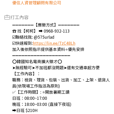
優信人資管理顧問有限公司
打工內容
➖➖➖➖➖➖➖【應徵方式】➖➖➖➖➖➖➖
☎️ 找【柯柯】 ➡ 0968-932-113
☑️聯絡找我: @575urlad
☑️快速報到:
https://lin.ee/TzC48Lh
加入後依照指示提供基本資料⭐優先安排
➖➖➖➖➖➖➖➖➖➖➖➖➖➖➖➖➖➖➖
⭕韓國知名電商擴大徵才⭕
➤無經驗可➤不加班都沒問題➤還有交通車超方便
【工作內容】：
職務：檢貨、理貨、包裝、出貨、加工、上架、退貨人
員(依現場工作指派為原則)
✅【工作時間】: ⭐開放暑期工讀
日班：08:00~17:00
晚班：18:00~03:00 (直接下夜班)
➡️日班 $210H