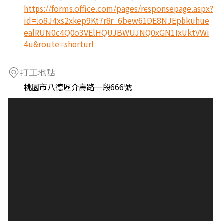
https://forms.office.com/pages/responsepage.aspx?
id=lo8J4xs2xkep9Kt7r8r_6bew61DE8NJEpbkuhue
ealRUN0c4Q0o3VElHQUJBWUJNQ0xGN1IxUktVWi
4u&route=shorturl
打工地點
桃園市八德區介壽路一段666號