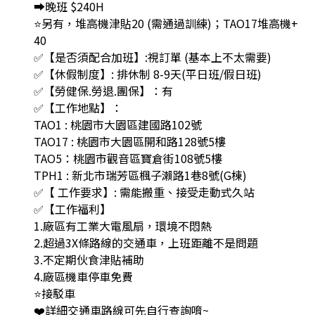
➡️晚班 $240H
⭐另有，堆高機津貼20 (需通過訓練)；TAO17堆高機+
40
✅【是否須配合加班】:視訂單 (基本上不太需要)
✅【休假制度】: 排休制 8-9天(平日班/假日班)
✅【勞健保.勞退.團保】：有
✅【工作地點】：
TAO1 : 桃園市大園區建國路102號
TAO17 : 桃園市大園區開和路128號5樓
TAO5：桃園市觀音區寶倉街108號5樓
TPH1 : 新北市瑞芳區楓子瀨路1巷8號(G棟)
✅【 工作要求】: 需能搬重、接受走動式久站
✅【工作福利】
1.廠區有工業大電風扇，環境不悶熱
2.超過3X條路線的交通車，上班距離不是問題
3.不定期伙食津貼補助
4.廠區機車停車免費
⭐️接駁車
❤️詳細交通車路線可先自行查詢唷~