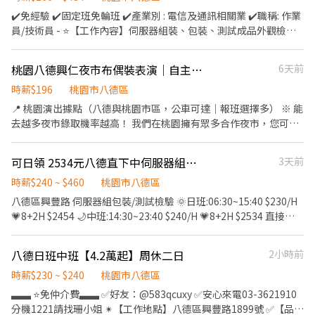
✔️免經驗 ✔️固定班免輪班 ✔️產業別 : 電信及通訊相關業 ✔️職稱: 作業
員/技術員 - ⭐【工作內容】伺服器組裝、包裝、測試成品外觀檢驗
等產線作業 ⭐【工作地點】地點:桃園市八德區興豐路 - ⏰【上班時
間】 日班:06:30~15:40 中班:14:30~23:40 休假:周休二日(配合加班)
桃園八德興仁夜市布偶裝表演｜自主報班・無經驗可
6天前
需配合久站 / 搬重 / 加班 (日班往後配合加班/中班往前配合加班) - ⏰
【用餐時間】:50分鐘/上、下午間休各10分鐘 供餐:購買餐卷每餐80
時薪$196
桃園市八德區
- ⭐【薪資架構】 【日班】 06:30-15:40 (如加班是延後加班) 時薪
📍 桃園演出據點（八德與桃園市區，公車可達｜報班選擇多） ※ 能
230+20 整月44K起 加班費計算:平日2456 週六2920 週日3680 -
去越多夜市錄取機率越高！ 我們在桃園擁有眾多合作夜市，您可以
【中班】 14:30-23:40(如加班是提前加班) 時薪240+20 整月45.5K
根據交通便利性與個人喜好自行挑選： 🔥 主場時薪 196 元場地：
起 加班費計算:平日2563 週六3043 週日3840 - 日班： 230 + 20 激
・八德興仁夜市（桃園市八德區）｜週二、週五、週六、週日、
可日領 2534元八德直下中伺服器組包裝-Q
3天前
勵獎金／時 中班： 240 + 20 激勵獎金／時 激勵條件： • 當月出勤
中壢夜市….。 其他場地時薪250元場地： ・璟都好夜市（桃園市
異常少於 2 次（含） • 不足月者少於 1 次（含） 加班費： • 以日
桃園區）｜週二、週六 ……更多場地無法列舉，請見諒。 🚇 交
時薪$240 ~ $460
桃園市八德區
班 230、中班 240 為基準計算 • 激勵獎金不納入加班費 注意事項
通：八德與桃園市區，公車可達，下課下班順路上工。 班表上沒有
八德區興豐路 伺服器組包裝/測試檢驗 🌞日班:06:30~15:40 $230/H
⭐⭐須配合搬重物 最重約30公斤 ⭐⭐ -
列出的夜市或場地也能報名嗎？當然可以！ 只要您有想去的夜市、
💗8+2H $2454 🌙中班:14:30~23:40 $240/H 💗8+2H $2534 直接中
__________________________________ 【快速應徵】 👉快速
商圈或適合演出的地點，歡迎主動洽詢，我們都可以為您協調排
班報到 💗週六8H $ 2912 週日8H $3680 周休二日 配合加班 🔺測
預約找工作☞Conbiz康彼斯- 胡先生 Ivan 📞來電預約專線：02-
班，讓您在最熟悉、最方便的地方工作。 🌟 工作亮點：傳遞幸福與
試、組裝、半套靜電服 🔺用餐時間:用餐自理50分 [有超商] 上下間
6604-2814 👉𝑳𝒊𝒏𝒆 𝑰𝑫：@911hcuni 👉𝑳𝒊𝒏𝒆連結 :
八德日班中班【4.2萬起】周休二日
2小時前
正能量 ・自主報班制：上班時間與地點由您決定，依每週行程、體
休各10分鐘 🔺需搬重 ++要就快預約應徵++ 💍高小姐 0906553587
https://reurl.cc/MOz07L 應徵截圖私訊留下姓名/電話/應徵職缺即
力狀況靈活報名，享受真正的「工作自由」。 ・新手友善機制：擔
💎請加好友 @547bkgck 🎃https://lin.ee/gASn7Q6 🟣意者先傳截
時薪$230 ~ $240
桃園市八德區
可預約 ※請提供：姓名/電話/應徵職缺截圖 即可立即協助應徵!
心體力不支？沒關係！新人可先報名 1～2 小時嘗試看看，確認適應
圖及告知大名+電話 謝
▃▃ ⭐️免仲介費▃▃ ✅好友：@583qcuxy ✅安心來電03-3621910
後再開始長期排班。 ・天天有場次：週一至週日每天都有場次可報
分機1221請找珊小姐 ✴【工作地點】八德區興豐路1899號 ✅【品牌