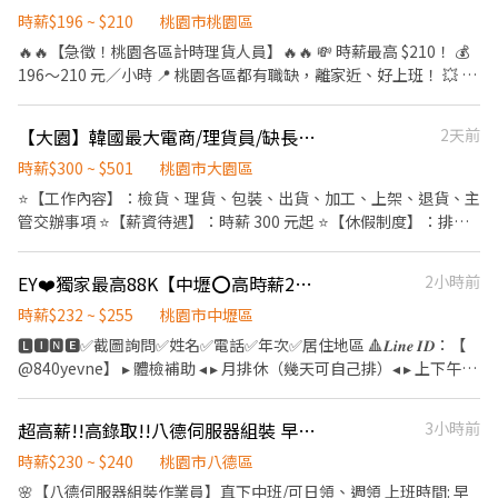
10天/週休二日/假日班 《上班地點》大園區建國路/大園區開和路/
時薪$196 ~ $210
桃園市桃園區
大園區中山南路/觀音區寶倉街 -------------------------------------
🔥🔥【急徵！桃園各區計時理貨人員】🔥🔥 💸 時薪最高 $210！ 💰
---------------------- ⭐️職缺(二) 🔥月近75K🔥🌟書審即可.馬上上班
196～210 元／小時 📍 桃園各區都有職缺，離家近、好上班！ 💥 想
🌟 最好賺.最高薪的工作來囉👏 🌟不定期津貼300-1000元🌟 書審即
賺錢，就趁現在！ ✔ 無經驗可，專人教學 ✔ 可長期／可兼職 ✔ 學
可.快速報到✔️ 想加班就加班 加班多=錢多多 喜歡加班趕緊報名👍 💼
生、二度就業、待業中都歡迎 ✔ 工作穩定，天天都有機會排班 📦
【大園】韓國最大電商/理貨員/缺長派/高時薪300-501/免費交通車/1-RM
2天前
《工作內容》撿貨、理貨 ⏰《早班》09:00-18:00時薪245 ⏰《晚
【工作內容】 ✅ 理貨 ✅ 貨物分類 ✅ 商品整理 ✅ 出貨作業 🕒【上班
班》15:00-0:00時薪275 ⏰《大夜》0:00-09:00時薪285 ⏰《晚八》
時間】 🌆 中班｜16:00 ～ 貨量結束 🌙 夜班｜00:30 ～ 貨量結束 💯
時薪$300 ~ $501
桃園市大園區
20:00-0:00 時薪265🚀兼職推薦🚀 《休假方式》排休8-10天、週休
想找一份穩定又好賺的工作嗎？ 💯 不用經驗，只要肯做，就有機會
⭐【工作內容】：檢貨、理貨、包裝、出貨、加工、上架、退貨、主
六日 可以自己選擇 《上班地點》大園區建國路/觀音寶倉街/楊梅區
穩定安排班別！ 📲 立即加入官方賴：@XINXU 📩 私訊留下： ✔ 姓
管交辦事項 ⭐【薪資待遇】：時薪 300 元起 ⭐【休假制度】：排休
梅獅路 ----------------------------------------------------------- 任
名 ✔ 電話 ✔ 想工作地區 ⚡ 專人快速回覆，符合資格即可安排上班！
制 ⭐【上班時間】：(可選擇加班/不加班) 日班 08:00~17:00 中班
何時段都有職缺！任何時段都有職缺！ -----------------------------
🚨 名額有限，額滿即停止招募！ 別等工作找你，現在就加入炘栩團
13:00~22:00 晚班 18:00~03:00 大夜班 21:00~06:00 ⭐【工作地
------------------------------ 🚀【想賺錢真的別猶豫】 點擊下方加
EY❤️獨家最高88K【中壢⭕高時薪255⭕等當兵可】班別自選.門市書審.週週領薪
2小時前
隊，一起賺錢！
點】：桃園市大園區建國路102號 ⭐【注意事項】：需久站、搬重
入好友 馬上幫你安排工作👇 ᴸᴵᴺᴱ ᴵᴰ ➞ @031iqayt (點網址即可加入)
⭐【法定項目／福利】：免費交通車、可日領、三節禮品或禮金、結
時薪$232 ~ $255
桃園市中壢區
https://lin.ee/TdGj1r1 ☎️➞0968-575-695 阿翰 📩 立即私訊+1 🚀
婚生育禮金、喪儀慰問金(到職滿一個月即可享有)
🅻🅸🅽🅴✅截圖詢問✅姓名✅電話✅年次✅居住地區 🔺𝑳𝒊𝒏𝒆 𝑰𝑫：【
名額有限!!先搶先贏!!
@840yevne】 ▸ 體檢補助 ◂ ▸ 月排休（幾天可自己排）◂ ▸ 上下午各
１０分休息◂ ▸ 工作環境空調廠房 / 廠區乾淨明亮◂ ▸免經驗固定班 /
提供美食團膳◂ ▸機車停車場 / 享有勞、健保、勞退6％◂ ▸三節禮金
超高薪!!高錄取!!八德伺服器組裝 早班$1840 中班$1920/周休二日
3小時前
或禮品(到職滿三個月享有)◂ 【 職缺介紹 】 ✅ 工作產品 : 知名超商
的食品加工/便當/御飯糰/涼麵/沙拉/三明治 ✅ 工作內容 : 食品製作烹
時薪$230 ~ $240
桃園市八德區
調、料理、配料加工、包裝、前置(洗食材)、調理(料理食材) ✅ 廠區
🌸【八德伺服器組裝作業員】直下中班/可日領、週領 上班時間: 早