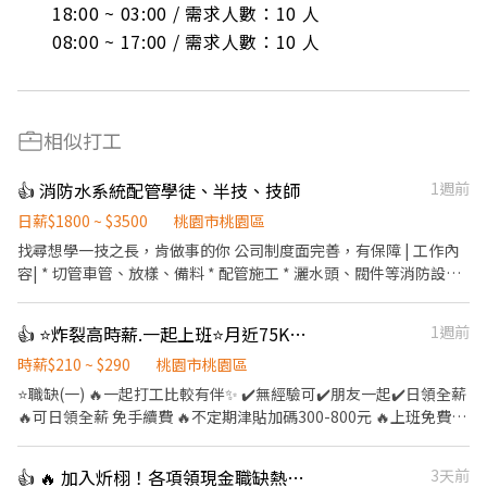
18:00 ~ 03:00 / 需求人數：10 人

08:00 ~ 17:00 / 需求人數：10 人
相似打工
👍 消防水系統配管學徒、半技、技師
1週前
日薪$1800 ~ $3500
桃園市桃園區
找尋想學一技之長，肯做事的你 公司制度面完善，有保障 | 工作內
容| * 切管車管、放樣、備料 * 配管施工 * 灑水頭、閥件等消防設備
安裝 薪資待遇 學徒：$1,800/日 半技：$2,200起/日 技師：$2,800
起/日 （按技術調整、加班另計） |我們要找的人| * 肯學、肯做，無
👍 ⭐️炸裂高時薪.一起上班⭐️月近75K🔥長.短期皆可🔥
1週前
經驗可 有經驗者優先、能獨立作業者加分 * 配合工地作業與安全規
範 |福利| * 勞健保、三節禮金、團保、年終獎金、生日禮金、工作
時薪$210 ~ $290
桃園市桃園區
獎金、涼水 * 團隊氣氛好 |工作地點| 桃園地區為主，公司有公務車
⭐️職缺(一) 🔥一起打工比較有伴✨ ✔️無經驗可✔️朋友一起✔️日領全薪
有興趣請私訊或電話詳談 聯絡人：趙先生 0987-421-130
🔥可日領全薪 免手續費 🔥不定期津貼加碼300-800元 🔥上班免費供
餐 ✨書審即可 快速安排報到 《工作內容》💼貼標籤、刷條碼、商品
裝箱 《日班》08:00-17:00 🎉時薪210～280 《晚班》18:00-03:00
👍 🔥 加入炘栩！各項領現金職缺熱烈招募中！🔥
3天前
🎉時薪240～320 👉🏻有堆高機證照每個小時+20元 《休假》排休8-