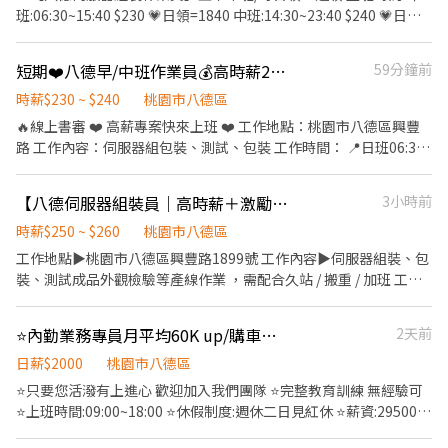
地址 : 中壢區自強一路(中壢工業區) ✅ 薪資說明 : ⭕日班 220~232/H
班:06:30~15:40 $230 💗日領=1840 中班:14:30~23:40 $240 💗日領
$40,832(含津貼)-$82,697(含加班) ⭕中班 232/H$40,832(含津
=1920 休假方式:周休二日 休息時間:上、下午休息10分鐘、吃飯50
貼)-$82,697(含加班) ⭕夜班 255/H$44,880(含津貼)-$88,669(含加
分鐘 用餐方式:自理 計薪週期:26-25，10號發薪 🔶聯絡方式
短期❤️八德早/中班作業員💰高時薪230-240👉🏻日週領
59分鐘前
班) ✅ 日班時段 : ★06:00～14:45★06:30～15:15★07:00～
https://lin.ee/nJdeMDo 曹小姐哀低@da17888(務必加@)
15:45★07:30～16:15★08:00～16:45★08:30～17:15 ✅ 中班時段 :
時薪$230 ~ $240
桃園市八德區
★12:00-20:45★12:30-21:15★13:00-21:45★13:30-22:15★14:00-
🔥線上書審 ❤️ 高薪專案快來上班 ❤️ 工作地點：桃園市八德區興豐
22:45★14:30-23:15★15:00-23:45★15:30-00:15★16:00-00:45 ✅
路 工作內容：伺服器組包裝、測試、包裝 工作時間： 📍日班06:30-
夜班時段 :
15:40 用餐50分 (間休08:30~08:40、13:30~13:40) 📍中班14:30-
★21:00~05:45★21:30~06:15★22:00~06:45★22:30~07:15★23:00~0
23:40 用餐50分 (間休16:30-16:40、21:30-21:40) 💰日班 時薪
(每半小時為一個班別)
【八德伺服器組裝員｜高時薪＋激勵獎金｜日／中班任選｜高薪可達57K】【可日週領】
3小時前
230/H 💰中班 時薪240/H 用餐：自理 (有冰箱 微波爐) 休假：週休二
日 截圖加綠色軟體ID：@300iqihe 找嘉嘉 電洽：0973913172 找嘉
時薪$250 ~ $260
桃園市八德區
嘉
工作地點▶️桃園市八德區興豐路1899號 工作內容▶️伺服器組裝、包
裝、測試成品外觀檢驗等產線作業 ，需配合久站 / 搬重 / 加班 工作
時間▶️需可配合提前或是延後加班 早班：06:30 ~ 15:40 中班：
14:30 ~ 23:40 **每天50分鐘用餐時間+上下午各10分鐘休息** 休假
⭐️內勤業務專員月平均60K up/購車補助/每年國內外員工旅遊
2天前
方式▶️休六日 薪資架構▶️ 為提升穩定度與吸引力，線上人員同步調
整👇 日班： 230 + 20 激勵獎金／時 中班： 240 + 20 激勵獎金／時
日薪$2000
桃園市八德區
激勵條件： 足月人員每月最多出勤異常僅能1 次 不足月人員當月不
⭐️只要您活潑有上進心 歡迎加入我們團隊 ⭐️完整教育訓練 無經驗可
得出勤異常 ✨請投履歷or截圖+賴優先安排唷 (請賴為主，手機撥打
⭐️上班時間:09:00~18:00 ⭐️休假制度:週休二日見紅休 ⭐️薪資:29500-
為輔) ✨ ☑️【電洽☎0916839330，找Tina面試】 ☑️【賴】
獎金無上限 ⭐️獎金:最高可達20%無上限 ⭐️工作地點:桃園區中山路
@508kcmvl【請留下姓名✚電話✚職缺名稱】 ☑️ 點連結加好友最