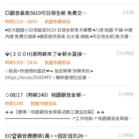
航翔路 🔔 桃園 7 倉：楊梅環東路 🔔 桃園 9 倉：大園區建國路 (3'F)
薪：196元/時 工作時段：09:00-18:00 週一至週五 (週休二日) 工作
🔔 桃園 10 倉：觀音區玉林路一段 🔔 桃園 12 倉：楊梅區環東路 (7
地點：桃園市楊梅區梅獅路二段629號
💥觀音最高5610可日領全薪 免費交通車 宿舍 隔日上工
1天前
倉樓下) 🔔 桃園 17 倉：大園區開和路 ( 限排休 ) 🔔 桃園 RC8：楊梅
區環東路 (4'F) ( 後面有寫缺長派才有缺，沒標註的都是無缺額 ) - ((
時薪$210 ~ $640
桃園市觀音區
堆高機需有證照及回訓證明 )) - 【 休假方式 】 周一至周日排休，一
◾近大園國小日領最高5610 日領全薪免手續費 ◾八德 桃園 平鎮 中壢
個月排休 8 ~ 10 天，單位報到當天由主管分配 - 【 工作時間 】 早班
內壢 免費交通車 ◾獨家提供宿舍 包水電 網路 ◾可日領全薪(免手續
08 : 00 - 17 : 00 排休 $ 210 周休 $ 200 晚班 18 : 00 - 03 : 00 排休 $
費) 週領最高10000 - ⭐工作內容:貼標 理貨 刷條碼 📍工作地點
240 周休 $ 230 ( 假日班固定上六日 ) - ♦️ 用餐：免費供餐 ♦️ 冰箱、
TAO1:桃園市大園區建國路 TAO3:桃園市大園區中山南路(晚66)
微波爐、外出用餐、有上鎖置物櫃 - ▶ —————【應徵方式】
💎(３００H)高時薪來了💎薪水直接衝上去💎提供住宿💎獨立作業💎免費供餐💎
23小時前
TAO5: 觀音區寶倉街 TAO17:大園區開和路 - 上班時間 日班08:00-
————— ◀ ⭐ 點選立即應徵或線上詢問此職缺 ⭐ 也可以加賴官方詢
17:00 晚班18:00-03:00 - ❤薪資結構 【日班時薪210】 日領平日
時薪$260 ~ $434
桃園市觀音區
問 ⭐ 官方帳號 : https://lin.ee/jVYoe5J ★ 加入後請幫我留姓名 / 電
1680-2940 休息日加班日領2660-4900 - 【晚班時薪240】 日領平
✨點我+快速預約面試❤➠ 指定樂樂 快樂來財➤
話 / 截圖職缺文 ★
日1920-3360 休息日加班日領3040-5610 ❤{休假制度:排休8-10天}
https://lin.ee/3GVD4fV ✨職缺雷達在這邊
◾◾◾底下詢問 倪小姐:0968597856｛賴ID同電話號碼｝ 點擊看更多
https://linkgoods.com/quickly0524 ☎️來電預約：0965-083880
職缺>>>>>>https://lin.ee/6sh3JQa (若電話沒接到幫我在賴上留言
➤ 樂樂 官方:@588wdhkl ➤記得要加@ 全球第十大印刷電路板廠❤️
🥚08/17（時薪240）桃園觀音金華路帳篷桌椅進場人員
5小時前
唷) - #暑期打工 #短期打工 #隔日可報到
全台招募中 【觀音高薪日班$260/H、夜班$300/H】 【排休制度、
周領萬元】 ⚠️免費交通車(龍潭線、平鎮線) ⏩上車1點-(肯德基)龍
時薪$240
桃園市觀音區
潭區北龍餐廳 ⏩上車2點-(大全聯)平鎮店 ⭐轉正獎金共4,0000 ⭐提
🔥🔥【豐鳴｜桃園觀音金華路活動工讀生招募】🔥🔥
供周領$9500~$13200 免學經歷｜錄取率高｜獨立作業｜免費供餐
━━━━━━━━━━━━━━━ 📍工作地點📍 桃園觀音金華路帳
冷氣套房｜高級雙人宿舍｜超舒適環境 員工宿舍只要800元｜免押
篷桌椅進場人員 🌈新增場次🌈 📅 08/17 ☀️ 日班｜10:00－17:00 💰
金｜免水費 ------------【詳細資訊】------------ 【工作地點】觀音
時薪 240元 領薪方式：當日完工後匯款
EO🏆觀音週週領1萬✧✧固定班別260/300⸝久任+介紹獎金⸝外縣市冷氣宿舍
1小時前
工業四路 / 觀音桃科十路 (近觀音工業區、近來來牛家莊) 【主要產
━━━━━━━━━━━━━━━ 💵 薪資待遇 ✔ 時薪 240元 ✔ 當