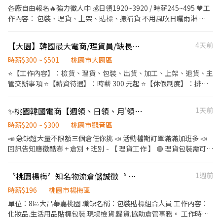
徵條件】 ✔ 可接受穿著無塵衣 ✔ 可配合加班 ✔ 無經驗可、二度就
路（龍潭科學園區） 🚗 楊梅愛買 約8分鐘 🚗 龍潭大池 約10分鐘 🚗
各廠自由報名🔥強力徵人中 💰日領1920~3920 / 時薪245~495 🧡工
業可 🔥 想進入半導體產業、穩定賺高薪，現在就是好機會！ -------
平鎮工業區、烏樹林 約10分鐘 ━━━━━━━━━━━━━━ 🛠
作內容： 包裝、理貨、上架、貼標、搬補貨 不用風吹日曬雨淋 🌤️
---------------------------------------------------------------- 報名
工作內容 ✔ 客製化半導體微型模組封裝 ✔ 機台操作、上下料 ✔ 產
新手也OK，現場有人教 ✨ 📍上班地點（任選）： 楊梅:桃園市楊梅
請加好友，告知大名跟電話專員優先回覆唷 ✅聯絡窗口：李專員
品組裝、檢驗、包裝 ✔ 完成主管交辦事項
區和平路000號 威獅:桃園市楊梅區梅獅路二段000000 大園:桃園市
0908-212298 ✅ID搜尋：@425gsxrr -想了解更多工作資訊快加我
【大園】韓國最大電商/理貨員/缺長派/高時薪300-501/免費交通車/1-RM
4天前
━━━━━━━━━━━━━━ ⏰ 上班時間 ☀️ 日班｜07:00－
大園區建國路000號 高鐵:桃園市中壢區高鐵南路四段000號 🕘 威獅
唷 -
19:10 🌙 夜班｜19:00－07:10 📅 做二休二（固定班別） 🍱 中午休
倉 早班｜ 08:00－17:00 晚班｜ 16:00－01:00 夜班｜ 22:00－07:00
時薪$300 ~ $501
桃園市大園區
息60分鐘，用餐自理 ━━━━━━━━━━━━━━ 🎁 福利制度
🕘楊梅倉 早班｜08:00－17:00 晚班｜18:00－03:00 大夜｜00:00－
⭐【工作內容】：檢貨、理貨、包裝、出貨、加工、上架、退貨、主
✅ 勞保、健保、勞退6%提撥 ✅ 三節禮金（依公司規定） ✅ 工作穩
09:00 🕘大園 早班｜09:00-18:00 晚班｜15:00-00:00 晚八｜20:00-
管交辦事項 ⭐【薪資待遇】：時薪 300 元起 ⭐【休假制度】：排休
定、長期職缺 ✅ 日領／週領制度 ✅ 免經驗可，完整教育訓練 📌 應
00:00 大夜｜00:00-09:00 -------------班別任選--------------🕘
制 ⭐【上班時間】：(可選擇加班/不加班) 日班 08:00~17:00 中班
徵條件 ✔ 可接受久站作業 ✔ 可配合搬運物料 ✔ 可配合加班 ✔無塵
【排休/ 週休 /休日一】 🎯適合族群： 想多存錢💰 /一起來蝦蝦倉賺
13:00~22:00 晚班 18:00~03:00 大夜班 21:00~06:00 ⭐【工作地
衣 ✔顯微鏡 📩 想加入半導體產業、挑戰高薪嗎？ 歡迎立即私訊報名
✨桃園韓國電商【週領、日領、月'領、現金、匯款】【假日班皆有】交通車🩷
1天前
一波🔥 日領全薪 / 週領最高1萬 📱加 ʟɪɴᴇ快速報名趕快卡位 點擊快
點】：桃園市大園區建國路102號 ⭐【注意事項】：需久站、搬重
或預約面試，名額有限，額滿為止！
速✚好友： https://lin.ee/JefzYJo #提供住宿 #免費供餐 #日領全薪
⭐【法定項目／福利】：免費交通車、可日領、三節禮品或禮金、結
時薪$200 ~ $300
桃園市觀音區
#高額週領一萬 #蘆竹 #南崁 #大園#青埔#中壢#楊梅#威獅 #轉他人
婚生育禮金、喪儀慰問金(到職滿一個月即可享有)
📣 急缺超大量不限額三個倉任你挑 📣 活動檔期訂單滿滿加班多 📣
帳戶 #現金 #日領#週領 ⚡️⚡️⚡️名額有限 截圖✚ ʟɪɴᴇ 報名 ⚡️⚡️⚡️ 安心求
回訊告知應徵酷澎 + 倉別 + 班別 - 【 理貨工作 】 🟢 理貨包裝需可接
職請找💼徐小姐
受久站 / 久走 / 搬重 🟢 以下薪資須另扣保險 / 手續費 🟢 pda撿貨、
理貨、包裝 🟢早/晚班提供交通車接駁 交通車路線 (
〝桃園楊梅〞知名物流倉儲誠徵〝 包裝貼標組合人員〞周休二日
1週前
https://reurl.cc/rErN4Z ) 🟢【 臨時工 】任何倉都沒有提供交通車
服務 - 【 上班地點 】 🔔 桃園 1 倉 : 大園建國路 (5F) ( 周休、假日早
時薪$196
桃園市楊梅區
班 ) 🔔 桃園 3 倉 : 大園中山南路 ( 假日班 ) 🔔 桃園 4 倉 : 觀音區玉林
單位：8區大昌華嘉桃園 職缺名稱：包裝貼標組合人員 工作內容：
路 🔔 桃園 5 倉：觀音寶倉街 ( 可周休、假日班 ) 🔔 桃園 6 倉：大園
化妝品.生活用品貼標包裝.現場檢貨.歸貨.協助倉管事務。 工作時