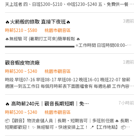
════════════════════════ 💰 薪資福利
天上班者 四、日班$200~$210、中班$230~$240 五、免費供一餐 電
超有感 💰 🉑 不加班也OK 🉑 日領／周領彈性選 🎯 工作簡單不燒腦
洽:連小姐 0972173038(可加賴)
💼 輕鬆上手、久做不累
🔥火箭般的錄取 直接下夜班🔥
3週前
════════════════════════ 🎁 超優福利
一次到位 🎁 (☞ﾟヮﾟ)☞ 🚍 免費交通車｜桃園／新北／新竹都有 (☞ﾟ
時薪$210 ~ $580
桃園市觀音區
ヮﾟ)☞ 📦 工作內容單純（理貨／包裝／貼標） (☞ﾟヮﾟ)☞ 👕 不用穿
🔥無經驗 可 (暑期打工可來)簡單輕鬆 🔥
無塵衣、不用靜電衣 (☞ﾟヮﾟ)☞ 🎓 免經驗・免學歷，新手友善 (☞ﾟ
▃▃▃▃▃▃▃▃▃▃▃▃▃▃▃▃ ⭐️工作時間 日班時間08:00-
ヮﾟ)☞ 🍱 免費供餐｜伙食免擔心 (☞ﾟヮﾟ)☞ 💰 全勤獎金1000元
17:00時薪210 晚班時間:18:00-03:00時薪240
（條件依照廠區公告）
▃▃▃▃▃▃▃▃▃▃▃▃▃▃▃▃ ⭐️可現金 日領全薪 周領最高1
════════════════════════ 🕐 上班時間
觀音蝦皮物流廠
1週前
萬 ⭐️休假: 排休制 ⭐️工作地點:大園 楊梅 觀音 ⭐️交通車地點:全台灣!!!!
＆ 薪資（含津貼） 🕐 📅 休假制度✔ 周休二日（休六日） ☀️ 日班｜
▃▃▃▃▃▃▃▃▃▃▃▃▃▃▃▃ #提供住宿 #高額週領一萬 #現
時薪$200 ~ $240
桃園市觀音區
08:00－17:00 💲200／H 約 $35,200 🌙 晚班｜18:00－03:00
金 #桃園 #八德 #大湳 #日領現金 #立即上工
時段 早班07-16 早班08-17 早班08-12 晚班16-01 晚班22-07 發薪
💲230／H 約 $40,480
▃▃▃▃▃▃▃▃▃▃▃▃▃▃▃▃ 加上我的官方：tseng0411 電
週匯一到五工作日 每個月時薪表下面圖檔會有 每週名額 工作內容
════════════════════════ 🏢 工作內容
話：0906825976 專員：威先生 https://lin.ee/5eFUoLO
撿貨、分貨、裝箱、碼頭搬貨 （需搬重） 應徵職缺可以加
超簡單 🏢 📦 電商商品理貨、上架 📌 揀貨／包裝／貼標 💡 流程單純
ID:919236758
💡 ════════════════════════ 📍 上班地
🔥 高時薪240元｜觀音長期短期｜免經驗可🔥｜ 快速上工🚀
7小時前
點 📌 桃1廠｜大園區建國路 📌 桃5廠｜觀音區寶倉街
時薪$200 ~ $240
桃園市觀音區
════════════════════════ 🚌 交通超方
便 🚌 🚍 日班／晚班皆有交通車 🆓 免費接駁｜多站點｜站站可上 👉
📦【觀音】物流倉儲人員｜長期・短期皆可｜多班別任選 🔥 長期、
詳細路線：https://pse.is/82xgds 匯款帳戶：永豐銀行 資金上若有
短期都歡迎！ ✨ 無經驗可，快速安排上工！ 📍【工作地點】 📦
需求可申請：日領日班一天1200、夜班一天1500 剩下薪資＋加班
TAO4｜觀音區玉林路一段 📦 TAO5｜觀音區寶倉街 🕒 工作時間 🟣