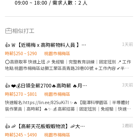
09:00 ~ 18:00 / 需求人數：2 人
相似打工
👍 🚨【近楊梅 x 高時薪物料人員 】固定班｜週休六日｜無經驗可 🔥
1天前
時薪$250 ~ $290
桃園市楊梅區
⭕高錄取率 快速上班 🎉 免經驗｜完整教育訓練｜固定班別 📍 工作
地點 桃園市楊梅區幼獅工業區高青路28巷00號 🔹工作內容 ✔半導
體零件收貨/包裝出貨作業 ✔成品搬運、定位上架 ✔數位化技能學習
並操作現代化倉儲作業系統 ✔ 其他主管交辦的彈性庶務 每日工作 8
👍 ❤️💰日領全薪2700🔥高時薪 🔥月休 15天🔥休假多多🔥表現良好可轉正
3天前
小時，固定班別不輪班 🕒固定班別（免輪班） 🔸 早班｜08:00－
17:00（休息1小時） 🔸 中班｜15:00－24:00（休息1小時） 🔸 夜班
時薪$270 ~ $801
桃園市楊梅區
｜23:00－08:00（休息1小時） 💰薪資待遇 ⭐日班 08:00-17:00
快速報名:https://lin.ee/82SuKi7I ✨🔥【龍潭科學園區｜半導體封
$250(H) ⭐$44,000 含加班約 $64,000 ⭐中班 15:00-24:00 $265(H)
裝作業員｜高時薪】🔥✨ 💰 高薪招募｜固定班別｜免經驗｜快速上
⭐$46,640 含加班約$67,120 ⭐夜班 23:00-08:00 $290(H) ⭐$51,040
工 💵 薪資待遇（含津貼） ☀️ 日班 時薪270元 🌙 夜班 時薪300元 🔥
含加班約 $72,320 ━━━━━━━━━━ 🎁【福利制度】 ✅ 勞保／
配合加班，高薪不是夢！ ✅ 日班最高約 60,000元 ✅ 夜班最高約
👍 🦐【高薪天花板蝦蝦物流】🦐大園 / 楊梅/威獅/青埔
1週前
健保／勞退6％ ✅ 團體保險 ✅ 三節禮券／禮盒 ✅ 上百家特約商店優
67,000元 💵 可日領2,700元 💵 可週領1,700元／天
惠 ✅ 穩定加班機會，想多賺沒問題！ ━━━━━━━━━━ 📣【應
━━━━━━━━━━━━━━ 📍 工作地點 桃園市龍潭區｜龍園五
時薪$245 ~ $490
桃園市楊梅區