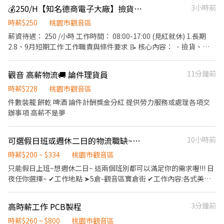
費計算日：每月1-31日,次月15日發薪 －－ 📩【應徵方式】 ✨ 歡迎
日班｜08:00－17:00（8H） 💰 時薪 $210 💵隔日領💵 🟢 晚班｜
💰250/H【知名德商電子大廠】撿貨盤點人員｜桃園觀音 #長短期皆可
3小時前
立即預約面試 ✨ 想了解更多、直接報名都可以👇
18:00－03:00（8H） 💰 時薪$240 💵隔日領💵 📦 工作內容 ✔ 韓國
┏━━━━━━━━━━┓ ☎️電洽：0975-725600米絲蒂 ☀️加入官
電商商品揀貨 ✔ 商品上架 ✔ 進貨作業 ✔ 庫存盤點 ✔ 理貨等倉儲作
時薪$250
桃園市觀音區
方帳號：@zue6898d 🔹 加入後留言：「姓名＋電話＋截圖應徵的
業 🍱 伙食自理廠區可訂購團餐 📩【立即應徵】截圖詢問🌸 📲
薪資待遇： 250 /小時 工作時間： 08:00-17:00 (見紅就休) 1.長期
職缺」 或▶️點我加好友：https://lin.ee/hM3DrLL
加:yi0902276557（林小姐）
2.8、9月短期工作 工作職責與條件要求 📝 核心內容： ．撿貨、理
┗━━━━━━━━━━┛
貨、封箱與搬貨作業 (最重一箱約 15 公斤) ．商品掃描、列印標籤與
貼標作業 ．將貼標完的商品搬運至指定位子 ．須配合現場狀況彈性
觀音 高薪物流🚚 論件理貨員
11分鐘前
調整工作內容 (如撿貨與貼標互相機動支援) ．其他主管交辦事項 條
件要求： ．需具備使用 PDA 系統經驗 (掃描型非手寫輸入) ．具備
時薪$228
桃園市觀音區
基礎英文判斷能力 (單純辨識英文字母即可) ．做事細心，能清楚分
件數裝籠 餅乾 啤酒 論件計酬獎金分紅 提供勞力服務或處理各項交
辨電子零件差異 (例如 USB 與 Type-C 接頭) ．具備電子產業撿貨經
辦事項 高薪不是夢
驗者大加分 交通與停車資訊 🅿️ ．廠區內提供機車停車位，汽車需於
廠區外周邊自行尋找車位 📢應徵｜加賴 ID：@983auhta 或來電預
可選假日班或週休二日的物流職缺~時薪200UP/日夜都有
10小時前
約：02-66362428(分機216)
時薪$200 ~ $334
桃園市觀音區
只能假日上班~想週休二日~ 這兩個班別都可以滿足你的需求喔!!! 日
夜任你選擇~ ✔工作地點 ➤5倉-觀音區寶倉街 ✔工作內容:各式美妝
用品、生活用品、食品、廚具等等；進貨、撿出、上架、貼標(有推
車不用一直搬重) 【平日班】 1、班別：8-17、18-03 2、時薪： ★
高時薪工作 PCB製程
3分鐘前
早班：200/hr ★ 晚班：230/hr 【假日班】 1、班別：8-17、18-03
2、時薪： ★ 早班：210/hr ★ 晚班：240/hr ☆提供免費交通車(歡
時薪$260 ~ $800
桃園市觀音區