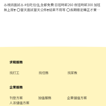
迎洽詢了解上車地點) ☆提供勞健保、6%勞退、團保、三節禮券 ☆
♨️視訊面試♨️ #包吃包住,全都免費 日班時薪260 夜班時薪300 加班
可隔日/隔週領 ☆只要書審即可、無經驗可、等當兵可 ▬▬▬【快
無上限❣️ ⭕️當天面試當天公佈❣️結果不用等 ⭕️長期穩定轉正才實在❣️
速報名】▬▬▬ 📬截圖+ID搜尋 0972173038 🎏0972-173-038 連
年終10個月不是夢 ⭕️週週領免煩惱❣️週預支最高1萬 ⭕️加班自由控❣️
小姐
賺多少自己決定 ⭕️外縣市免擔心供吃供住❣️住宿超省錢只需100清潔
費 ⭕️免費提供體檢❣️體檢免花錢 免經驗｜提供教育訓練｜ 【工作內
容】 電子產品機台操作、組裝、品檢、測試...... 依據學歷經驗面試並
分發不同部門 ＊主要生產：蘋果及太陽能的印刷電路板、燈管、逃
生燈、LED....等 【工作時間】:12H,固定班 日班: 08:00~20:00 晚班:
20:00~08:00 吃飯用餐、休息時間共2H 工時10H 留任獎金10000*3
5000*3 薪資如下: 20天 日班5萬5+1萬 。 夜班6萬4+1萬 22天 日班6
萬4+1萬 。 夜班7萬4+1萬 26天 日班8萬3+1萬 。 夜班9萬6+1萬 *加
班費都照基法規定*1.3334 *1.6667 *2.3334 *2.6667 加班費試算
求職服務
260*1.6667=433 / 260*2.6667=693 300*1.6667=500 /
300*2.6667=800 ▬▬▬▬◆◆▽歡迎來電預約面試
找打工
找任務
找家教
▽◆◆▬▬▬▬ 撥0973-669-580
企業服務
刊登方案
加值服務
企業儲值方案
人派儲值方案