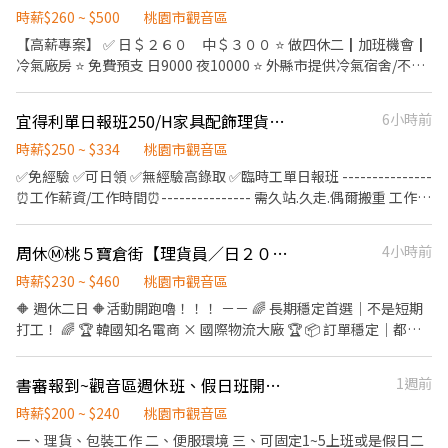
品】PCB相關 印刷電路板 【工作內容】搬料/上下料機台操作/獨立
日完工後匯款 ⚠️若是當日23:00後完工，會在隔日24:00前匯出⚠️ ✔
時薪$260 ~ $500
桃園市觀音區
作業 【用餐說明】日班供兩餐/夜班供一餐 【休息時間】中餐40
配合度佳者可優先安排後續場次 📋 工作內容 ✔ 協助師傅搬運物品
【高薪專案】 ✅ 日＄２６０ 中＄３００ ⭐ 做四休二┃加班機會┃
分、晚餐30分、宵夜30分 (上下午各10分鐘) 【休假制度】排休制
桌椅排列及帳篷搭設進場 ✔ 完成主管交辦事項 🔰 無經驗可 現場皆
冷氣廠房 ⭐ 免費預支 日9000 夜10000 ⭐ 外縣市提供冷氣宿舍/不住
(須依訂單量休假日加班) ➡️日 08:00-20:30 時薪$260/H 薪資區間
有師傅帶領教學，只要願意學習、配合工作即可。 👕 工作服裝 ✔ 深
宿補助$4000/月 【獎金制度】 ⭕ 久任獎金 任職滿第一到三個月
70500~92000 ➡️夜 20:20-08:10 時薪$300/H 薪資區間
色上衣、長褲 ✔ 請穿布鞋（禁止拖鞋、涼鞋） ✔ 自備防滑手套 ✔
時，各發10,000元久任獎金 任職滿第四到六個月時，各發 5,000元
81400~106200 ((夜班需日訓最快3天~1週 依個人學習進度))
宜得利單日報班250/H家具配飾理貨#無經驗可#快速上工#隔日領#高錄取#長短期
6小時前
自備飲用水 ⚠️ 工作注意事項⚠️ ✅ 工作屬勞力性質，需搬運及推動器
久任獎金 (六個月共計 45,000元) ⭕ 介紹新人獎金 第一、二個月
▬▬▬▬▬【享有福利】▬▬▬▬▬ ⭕️享有勞、健保、團保勞退
材，請自行評估體力狀況。 ✅提前15分鐘集合點名。請配合至完工
時，各發 10,000元獎金 (兩個月共計 20,000元) - 【職缺重點】 ▹內
時薪$250 ~ $334
桃園市觀音區
6％⭕️ ☎️來電預約：0965-083880 ➤ 樂樂 官方:@588wdhkl ➤記得
當日匯款，休息不支薪。 ✅ 工作時間可能依現場進度提前或延後，
容: PCB面板產品➜PCB機台操作、產品檢驗、測試 ▸久站/久坐、可
✅免經驗 ✅可日領 ✅無經驗高錄取 ✅臨時工單日報班 ---------------
要加@ ☑️手機號碼搜尋可直接加好友
需配合至完工。 ✅場次會因主辦單位排程調整，上工前2-3天有可能
配合加班 ▹地點: 桃園市觀音區成功路一段 ▹休假: 做四休二 月休9-10
⏰工作薪資/工作時間⏰--------------- 需久站.久走.偶爾搬重 工作地
━━━━━━━━━━━━━━━━━━━━ ⭕️免費諮詢、仲介
會時間調整或場次取消，能接受再應徵。 ✅ 工作崗位將依現場需求
天 ▹發薪: 每月10號/可申請借支 - 【薪資時間】 ▸＄２６０固定日班
點:桃園市觀音區新富路 工作內容:家具、傢飾用品 物流 工作時
費、服務費 ⭕️享有勞健保、團保勞退6％ ✔️實體門市經營、正規公
安排。 ✅ 請勿臨時取消或無故缺席，以免影響後續錄用資格。 ✅主
08:00 ~ 20:00 ▸＄３００固定夜班20:00~ 08:00 - 【福利亮點】 ✔ 依
間:09:00~18:00 10點班:下節10分鐘，中午休1H 薪資:時薪250元 ■
司 ✔️高錄取、非詐騙、拒絕騙個資
動機靈、不偷懶、須搬重物勞力性質，請自行評估身體狀況。 ✅休
周休Ⓜ️桃５寶倉街【理貨員／日２００晚２３０】免費供餐．免費交通車
4小時前
照勞基法規定的各項福利 ✔ 三節禮金/禮品 ✔ 免手續借支薪水 ✔ 轉
自理,可離廠 ---------------------------------------------------- 宜
息時間將不計入工作時數、費用以實際簽退時間為準。 ✅收款戶非
正機會 - ✉ 快速應徵連結：https://lin.ee/HNelm1U (截圖此篇內文
得利-網購組*2 長期 網購商品撿貨 (emoji) ⚠️上班時間
時薪$230 ~ $460
桃園市觀音區
中信銀行帳戶，會扣除15元跨行手續費 ✅請勿隨意取消與當日臨時
更快速)
09:00~18:00(需要配合8點排班) 排休8~10天 ，需要可以接受六日上
🔶 週休二日 🔶活動開跑嚕！！！ －－ 🌈 長期穩定首選｜不是短期
缺席，將列黑名單。 ⭐ 適合對象 ✔ 想賺外快增加收入 ✔ 學生兼職
班 (廠區排，可協調)
打工！ 🌈 🏆 韓國知名電商 × 國際物流大廠 🏆 📦 訂單穩定｜都有
✔ 短期打工 ✔ 體力佳、不排斥勞力工作者 📩 應徵方式 請直接私訊
班｜越做越穩定
賴ID及提供： 1️⃣ 姓名 2️⃣ 電話 3️⃣ 可配合日期及班別 4️⃣ 工作經歷
════════════════════════ 🚀 超夯職
（無經驗可） 🔥 表現良好者可優先安排後續大型活動 ➖➖➖『快速
書審報到~觀音區週休班、假日班開缺/$200~$240/可日週領
1週前
缺・大量開缺中 🚀 ✨ 免二面｜快速報到｜立即上工 ✨ 🔔 穩定工作
應徵』➖➖➖ 🏢 公司名稱：豐鳴國際 📱 請直接投履歷應徵，會有專
重點一次看 🔔 🔶 長期可做｜非短期 🔶 訂單量大｜工作不間斷 🔶 班
時薪$200 ~ $240
桃園市觀音區
人回覆您，謝謝
表固定｜收入穩定
一、理貨、包裝工作 二、便服環境 三、可固定1~5上班或是假日二