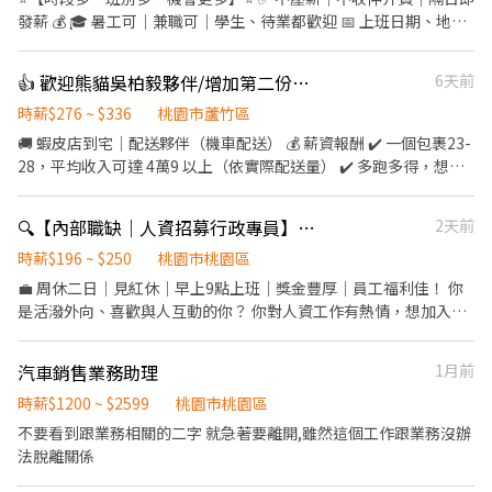
18:00~20:00 夜班：20:00~05:30；加班：06:00~08:00 👉 薪資結
發薪 💰 🎓 暑工可｜兼職可｜學生、待業都歡迎 📅 上班日期、地
構： 日班：時薪 250，加班依照勞基法計算 夜班：時薪 280 ，加班
點、時段自己選 →自由排班，想上就上、想休就休，工作更有彈
依照勞基法計算 👉 用餐方式：每餐公司補助$90 👉 工作內容：組
性！ ---- 🌝長時段工作： 自由報班 日期任選，穩定上班~ 🌈友善兼
👍 歡迎熊貓吳柏毅夥伴/增加第二份收入【🦐店到家機車外送】-HM蘆竹新南
6天前
包裝、測試（久站久坐皆有） #轉正跳板 #錄取率高 #鴻海 #週休二
職時段： 彈性工時，輕鬆安排生活與工作~ 早班｜08:00-17:00、
日 #提供宿舍 #領現金 #轉他人帳戶 #書審即可 #快速上工 #免無塵服
09:00－18:00➡️ NT$230 午班｜13:00－20:00、14:00－23:00➡️
時薪$276 ~ $336
桃園市蘆竹區
▃▃▃ 截圖私訊 快速報名 ▃▃▃ 📲 瀨 ID：00tingting 私訊婷婷小
NT$230⭐睡飽好上工⭐ 晚班｜17:30－22:30➡️ NT$260 夜班｜
🚚 蝦皮店到宅｜配送夥伴（機車配送） 💰 薪資報酬 ✔️ 一個包裹23-
姐～立即安排上工🥳
21:00－06:00、23:00－08:00、00:00－08:00➡️ NT$260 📍桃園市
28，平均收入可達 4萬9 以上（依實際配送量） ✔️ 多跑多得，想多
龜山區頂湖二街66巷 ------------------------------ 🔥快來把財神接
賺可以多接單🔥 ✨ 工作特色 ✔️ 自主安排配送節奏，自由度高 ✔️ 無
回家🔥 𝑳𝒊𝒏𝒆 𝒊𝒅📲：@174fxrus (要加@) DAISY 電話📞：
經驗可，有人帶流程 ✔️ 當天送完即可提早下班 ✔️ 作業單純好上手
🔍【內部職缺｜人資招募行政專員】有業績壓力！
2天前
0912126817 張小姐 加入後請截圖職缺文➡️私訊留下 ⌜姓名✚電話⌟
✔️ 純配送性質，無需處理金流 🏍️ 工作時間 ✔️ 08:00即可開始送貨 送
謝謝❤️ #搞笑專員陪你抬槓 #免諮詢費
完就下班 ✔️在門市刷完包裹 系統馬上幫你導航安排送貨路線 ✔️ 當日
時薪$196 ~ $250
桃園市桃園區
配送完成即可提前收工 ✔️ 想多賺可延長接單時間 🧭 上線流程（簡
💼 周休二日｜見紅休｜早上9點上班｜獎金豐厚｜員工福利佳！ 你
單5步驟） Step 1｜準備設備 機車＋駕照＋強制險＋Android手機
是活潑外向、喜歡與人互動的你？ 你對人資工作有熱情，想加入穩
(家裡的舊手機也可以) Step 2｜資料確認 完成資料填寫，安排上線
定有制度又有溫度的團隊？ 👉 我們正在找你！ 🎯 職務名稱：人資
時間 Step 3｜安裝貨架 機車安裝配送貨架（公司有補助） Step 4｜
招募助理專員（內部人資） 📍工作地點：桃園市（內部職缺） 【🧩
汽車銷售業務助理
1月前
說明＋試跑 現場教學＋實際帶跑，新手也OK Step 5｜開始配送 配
工作內容】 ✔ 職缺招募管理 ✔ 安排面試流程 ✔ 資料整理與彙整 ✔
送範圍3公里內 → 完成配送任務💰 📦 工作內容 ✔️ 依系統接單配送
主管交辦事項 ✔ 需配合部分外勤行程 【🎯 我們希望你具備】 ☑ 基
時薪$1200 ~ $2599
桃園市桃園區
包裹 ✔️ 機車運送至指定地點 ✅ 須具備以下 ✔️ 自備機車 ✔️ 有效駕照
本電腦操作（Word、Excel） ☑ 個性積極細心、善溝通不怕講電話
不要看到跟業務相關的二字 就急著要離開,雖然這個工作跟業務沒辦
＋強制險 ✔️ Android手機(掃瞄包裹系統是安卓系統) 🚀 應徵方式
☑ 反應快、抗壓強，願意學習與挑戰 ☑ 願意挑戰業績壓力與獎金
法脫離關係
【截圖應徵職缺+姓名+電話】 報名ID: @346uatki 快速報
【⏰ 工作時間】 週一至週五 09:00-18:00（午休1H） ✨周休二日＋
名:https://lin.ee/rczPFWq 會有專人與您聯絡，安排面試~