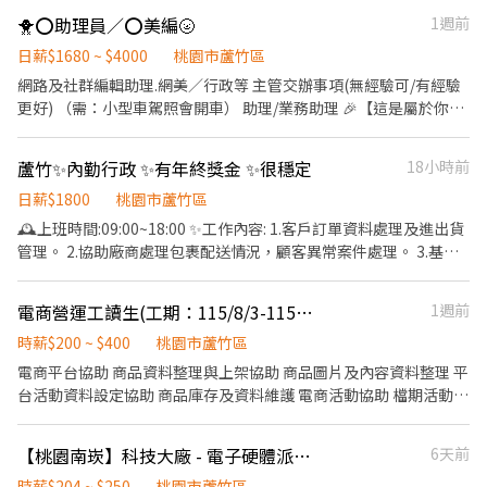
見紅休 💰薪資區間：平均35K-70K/月（賺多賺少靠自己） 【🎁 員
🐥⭕️助理員／⭕️美編🌝
1週前
工福利】 🌟 年終獎金（依考核與績效發放） 🌟 員工旅遊補助 🌟 不
定期聚餐與團建活動 🌟 良好升遷制度與完善培訓 📢 喜歡挑戰又有
日薪$1680 ~ $4000
桃園市蘆竹區
責任感的你，趕快加入我們的人資行列！ 📩 有興趣者請速投履歷或
網路及社群編輯助理.網美／行政等 主管交辦事項(無經驗可/有經驗
私訊洽詢～ 🔽🔽🔽如何應徵?🔽🔽🔽 應徵方式👉趕快點連結留言報
更好) （需：小型車駕照會開車） 助理/業務助理 🎉【這是屬於你的
名喔！ https://lin.ee/L61OXnF 或加 @nhy5896h ♡截圖職缺文♡
日常】 1. 處理所有日常行政事務，讓工作推進順風順水，效率滿
私訊留下 ⌜姓名✚電話 指名安小姐專屬的職務內容\
滿！ 2. 快速修圖，創造出超吸睛的視覺效果，目光全被你吸引！ 3.
蘆竹✨內勤行政 ✨有年終獎金 ✨很穩定
18小時前
高效執行主管交辦任務，成為團隊的超實力好夥伴！ 4. 擁有汽車駕
照，隨時準備開車出發，展現超靈活行動力！ 🌟【福利多到讓你心
日薪$1800
桃園市蘆竹區
動】 1. 國內外旅遊，讓你工作與生活兼得，開心去探索新天地！ 2.
🕰️上班時間:09:00~18:00 ✨工作內容: 1.客戶訂單資料處理及進出貨
婚喪喜慶禮金，你重要的時刻，我們總在身邊！ 3. 陪產假全員適
管理。 2.協助廠商處理包裹配送情況，顧客異常案件處理。 3.基本
用，給你的家庭送上暖暖的支持！ 4. 日常驚喜福利，讓你的工作生
office軟體操作及資料分析能力。 4.行政文書作業，處理主管所交辦
活更加甜蜜！ 5. 員工聚餐，吃喝玩樂團結感情，齊心向前！ 6. 推薦
的其他事項。 會使用Excel函數/篩選功能/Vlookup ✨月排休8天+國
電商營運工讀生(工期：115/8/3-115/12/31)
1週前
朋友加入，賺介紹費，分享好工作！ ✨【我們尋找這樣的你】 1. 必
定假日另計 (固定休周日，另一天排休) 💵薪32000~38000起 ✅三節
備汽車駕照，行動力超群，隨時說走就走！ 2. 熱情、有活力，隨時
獎金 ✅年終獎金 ✅生日禮金 ✅員工旅遊
時薪$200 ~ $400
桃園市蘆竹區
隨地輕鬆拉進人與人之間的距離！ 3. 工作熱忱滿滿，目標清晰，步
電商平台協助 商品資料整理與上架協助 商品圖片及內容資料整理 平
步向前拼未來！ 💰額外獎金絕對讓你驚喜連連！加入我們，和熱情
台活動資料設定協助 商品庫存及資料維護 電商活動協助 檔期活動資
的夥伴一起邁向更美好的明天！準備好了嗎？Let’s GO！
料整理 促銷活動執行協助 電商活動頁面資料整理 活動成效資料彙整
市場資訊蒐集 競品活動觀察 市場資訊蒐集 熱門商品資料整理 其他
【桃園南崁】科技大廠 - 電子硬體派遣測試(助理)工程師（歡迎應屆畢業生）
6天前
工作 電商團隊行政支援 主管交辦事項 我們希望你 對電商產業有興
趣 喜歡網路購物與電商平台 願意學習新事物 細心負責 配合度佳 加
時薪$204 ~ $250
桃園市蘆竹區