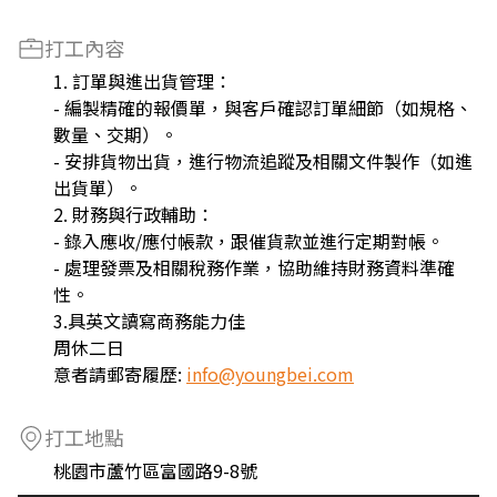
打工內容
1. 訂單與進出貨管理：
- 編製精確的報價單，與客戶確認訂單細節（如規格、
數量、交期）。
- 安排貨物出貨，進行物流追蹤及相關文件製作（如進
出貨單）。
2. 財務與行政輔助：
- 錄入應收/應付帳款，跟催貨款並進行定期對帳。
- 處理發票及相關稅務作業，協助維持財務資料準確
性。
3.具英文讀寫商務能力佳
周休二日
意者請郵寄履歷:
info@youngbei.com
打工地點
桃園市蘆竹區富國路9-8號