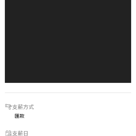
支薪方式
匯款
支薪日