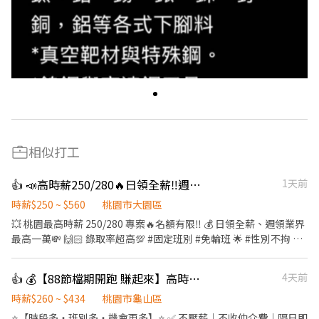
相似打工
👍 📣高時薪250/280🔥日領全薪‼️週領業界最高一萬🙌交通車接送上下班💯
1天前
時薪$250 ~ $560
桃園市大園區
💥 桃園最高時薪 250/280 專案🔥名額有限‼️ 💰 日領全薪、週領業界
最高一萬💸 🙌🏻 錄取率超高💯 #固定班別 #免輪班 🌟 #性別不拘 #
免經驗 #冷氣房 #環境舒適 ❣️ 有汽機車停車位（需收費）、員工福利
社、餐廳 🚌 頂埔、捷運民權西路、桃園高鐵站、捷運坑口站、遠雄
👍 💰【88節檔期開跑 賺起來】高時薪＋龜山多班別⭐日領2000~3000 隔日匯款
4天前
園區 免費交通車接送上下班💯 👉 上班地點：桃園市大園區航翔路
（近遠雄自由貿易港） 👉 休假制度：週休二日（休六日）、見紅休
時薪$260 ~ $434
桃園市龜山區
(假日也可以加班) 👉 上班時間： 日班：08:00~17:30；加班：
⭐【時段多・班別多・機會更多】⭐ ✅ 不壓薪｜不收仲介費｜隔日即