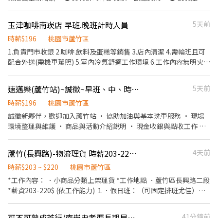
頭班作業，只會安排一種班次上班～。 ⭕上班時間 ● 早班07:00-
15:30。 ● 晚班13:30-22:00。 (一天安排8小時上班) (一週約3-4天
玉津咖啡南崁店 早班.晚班計時人員
5天前
上班) (假日都會需要安排上班唷~~) ⭕薪資 ● 本薪205元起~227
元。 ● 只要有上班出勤(不限時數)， 每小時另核發15元獎金， 時薪
時薪$196
桃園市蘆竹區
+獎金為205+15至227+15元。 ● 若當月工時滿65小時以上， 每小
1.負責門市收銀 2.咖啡.飲料及蛋糕等銷售 3.店內清潔 4.需輪班且可
時另核發15元津貼， 時薪+津貼為205+15至227+15元。 ✅也就是
配合外送(需機車駕照) 5.室內冷氣舒適工作環境 6.工作內容無明火操
當月出勤滿65小時以上， 時薪+獎金+津貼為205+30至227+30元。
作提升安全
⭕獎金福利 ● 員工用餐8折。 ● 推薦新人獎金。 ● 春節出勤獎
速邁樂(蘆竹站)~誠徵~早班、中、時段班 長期 ♾️ 時薪制服務員
5天前
金。 ● 支援其他門市獎金。 ● 生日禮金、其他專案獎金。 ● 每半
年舉辦晉升考試，通過即調薪。
時薪$196
桃園市蘆竹區
誠徵新夥伴，歡迎加入蘆竹站 • 協助加油與基本洗車服務 • 現場
環境整理與維護 • 商品與活動介紹說明 • 現金收銀與點收工作 我
們給你的： • 彈性排班，可配合個人時間 • 明確友善的工作指導
不論有無經驗，歡迎第一次嘗試打工的你一起加入~ 早班：0700-
蘆竹(長興路)-物流理貨 時薪203-220元 可書審.可報班.可日領
4天前
1500 中班：1500-2300 時段班：1700-2300
時薪$203 ~ $220
桃園市蘆竹區
*工作內容： ．小商品分類上架理貨 *工作地點 ．蘆竹區長興路二段
*薪資203-220$ (依工作能力) １．假日班：（可固定排班尤佳）
14:30-21:00 ２．誠徵PT： 0800-1700 0900-1800 ３．長期職缺：
08:00-17:00 08:30-18:00 09:00-18:30 11:00-20:30 13:00-22:00
可不可熟成茶行/南崁忠孝西長期早班工讀生（短期勿投）
41分鐘前