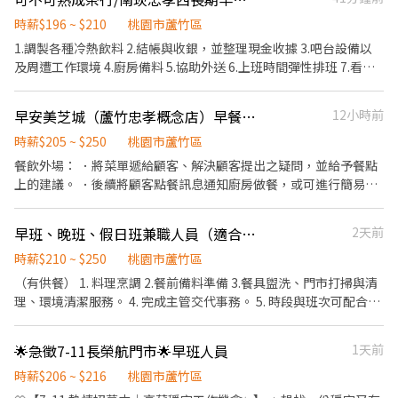
４．兼職：（可穩定排班佳） 08:00-12:00 13:00-17:00 17:30-
20:30（時段可微調） 17:00-22:00（需體檢） 18:00-22:00（需體
時薪$196 ~ $210
桃園市蘆竹區
檢） 【兼職職缺】 自由報班-週二~週六可報班 【長期職缺】 需配
1.調製各種冷熱飲料 2.結帳與收銀，並整理現金收據 3.吧台設備以
合貨量加班，加班費依照勞基法計算 *員工福利 ．可書審 ．可日領
及周遭工作環境 4.廚房備料 5.協助外送 6.上班時間彈性排班 7.看工
現金 ．自由報班 ．工作獎金(出勤、績效) ．三節獎金 ．品保獎金
作表現會在調整薪資 196元起薪
．介紹獎金(介紹&被介紹者皆可領) *保險撫卹 ．勞、健保、勞退
早安美芝城（蘆竹忠孝概念店）早餐店長期工讀生
12小時前
6％ ．團體保險 預約面試 ．0982-336-364陳專員
時薪$205 ~ $250
桃園市蘆竹區
餐飲外場： ．將菜單遞給顧客、解決顧客提出之疑問，並給予餐點
上的建議。 ．後續將顧客點餐訊息通知廚房做餐，或可進行簡易餐
飲之料理，如：烤土司或調配飲料等。 ．於顧客用餐完畢後，負責
收拾碗盤與清理環境。 ．並負責結帳、收銀等工作。 餐飲內場： ．
早班、晚班、假日班兼職人員（適合加減賺的人，因時數不長）
2天前
擔任廚師的助手，處理烹飪前與烹飪中之準備工作與其他餐廳相關
事務。 ．負責洗、剝、削、切各種食材。 ．負責清理工作環境、設
時薪$210 ~ $250
桃園市蘆竹區
備和餐具。 ．準備不同餐點所需要的食材。 ．協助測量食材的容量
（有供餐） 1. 料理烹調 2.餐前備料準備 3.餐具盥洗、門市打掃與清
與重量。 ．負責擺盤、打包外帶服務。
理、環境清潔服務。 4. 完成主管交代事務。 5. 時段與班次可配合門
市需求
🌟急徵7-11長榮航門市🌟早班人員
1天前
時薪$206 ~ $216
桃園市蘆竹區