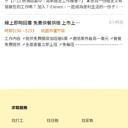
🎊【7-11 熱情招募中｜高薪穩定工作機會✨】 🔥想找一份穩定又有
發展性的工作嗎？ 加入 7-Eleven，一起成為便利生活的一份子！
━【✅ 彈性班別/薪資時段 ✅】━ ▶️ 早班：07:00-15:00 ▶️ 早班：
08:00-15:00 ➜ $210/H (含津貼） ▶️ 晚班：15:00-23:00 ▶️ 晚班：
線上即時回覆 免費供餐供宿 上市上櫃公司 蘋果手機代工
8小時前
16:00-23:00 ➜ $210/H (含津貼) ✨ 行動，才會遇見機會 ✨ 📌【職缺
亮點】 ✔ 時薪最高 $210 ✔ 排班彈性｜適合想穩定收入的你 ✔ 完整
時薪$196 ~ $233
桃園市蘆竹區
教育訓練｜無經驗也可上手 ✔ 工作環境明亮舒適 ✔ 過年可休假 ✔
工作內容 📌提供免費膳宿加班破6萬 📌週領業界最高一萬元 📌餐餐
升遷制度透明｜培養管理能力 ✔ 員工福利多｜團隊氣氛佳 📌【7-11
免費提供 📌全面書審立即上班 📌免輪班 –––––––––––––––––––––
工作優勢】 ✨ 全台門市多，離家近通勤方便 ✨ 工作內容多元，豐富
–––- 工作時間: 日班08:00-20:00 工時10H 2H 休息time 不含休假日
✨ 能培養服務、應對與銷售能力 ✨ 適合想累積社會經驗與長期發展
加班39535 夜班20:00-8:00 工時10H 2H 休息time 不含休假日加班
者 ✨ 穩定企業體系，制度完善 ✨ 7-11限量商品搶先購～ ➖➖➖☀️預
42911 加班可破60000 ––––––––––––––––––––––––––––––––––
約-立即面試☀️➖➖➖ ❤️填寫基本資料立即預約面試 詢問職缺請務必
––––––––––––––––––- #免費供餐 #提供住宿 #書審 職缺福利 : 1.廠
順手直接投履歷我才能與您聯繫唷!
區咖啡廳/員工餐廳/定期健檢 2.勞健保團保 3.轉正後享年終/三節 4.
上市上櫃大公司跳板 5.員工休息室 提供豐富餐點 6.提供周領服務 7.
提供透天宿舍 家具齊全 ** * 薪水真的很猛* * * 報到前3個月有獎金
(10000.10000.10000)共計3萬 第4-6個月 （5000.5000.5000）共計
1萬5 工作22天直接給你!!! ⭐️日班薪約$44777+10000 ⭐️夜班薪約
$49937+10000
求職服務
找打工
找任務
找家教