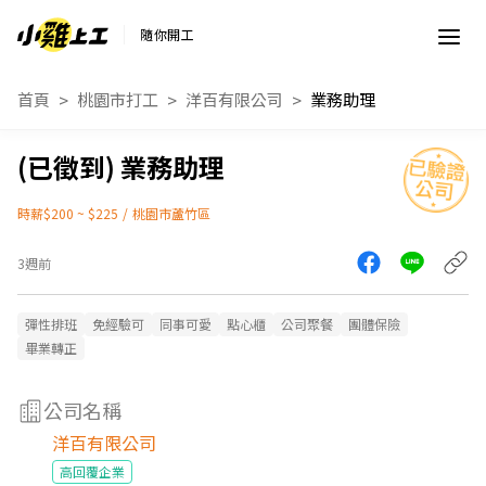
隨你開工
首頁
桃園市打工
洋百有限公司
業務助理
業務助理
時薪$200 ~ $225
/
桃園市蘆竹區
3週前
彈性排班
免經驗可
同事可愛
點心櫃
公司聚餐
團體保險
畢業轉正
公司名稱
洋百有限公司
高回覆企業