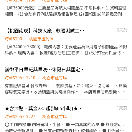
分條件 熟悉Excel或Google試算表 有經營社群或網拍經驗 曾接觸蝦
【薪36000元起】 主要產品為航太相關產品 不限科系。 1. 資料整理
皮、MOMO、PChome等平台 商管、行銷、電商相關科系尤佳
相關： (1) 協助進行測試驗證及報告整理 (2) 回報測試問題點及測試
進度 (3) 支援測試設備操作 (4) 追蹤設備校驗與備品管理 (5) 根據客
戶提供之文件進行測試及整理內部標準作業文件 2. 硬體相關： (1)
【桃園南崁】科技大廠 - 軟體測試工程師
6天前
執行Test Plan & Test Case (2) 撰寫測試驗證報告 (3) 執行Leader
交辦工作內容 ※ 歡迎應屆新鮮人或對航太產業有興趣的求職者!
時薪$200
桃園市蘆竹區
【薪34000~38000】 職務內容：主要產品為車用電子相關產品 不限
科系。 職務內容： 軟體測試(助理)工程師： (1) 執行Test Plan &
Test Case (2) 撰寫測試報告 (3) 執行Leader交辦工作內容 具基本軟
體概念或撰寫程式經驗佳 其他說明： ※ 歡迎應屆新鮮人或對電動車
誠徵平日早班與早晚～休假日與國定假日
3天前
產業有興趣的求職者!
時薪$205 ~ $210
桃園市蘆竹區
有無經驗皆可 餐飲外場： ．餐飲流程，如：端菜、協助等。 ．於顧
客用餐完畢後，收拾碗盤與洗碗機操作。 ．本店有自助點餐機、偶
爾需收銀等工作。 餐飲內場： ．可學習煮麵，處理烹飪準備工作與
其他餐廳相關事務。 ．洗、切各種食材。 ．互相協助清理工作環
★含津貼、獎金235起(滿65小時)★點點心台茂南崁- 長期內場PT
1天前
境、設備和餐具。 ．準備不同餐點所需要的食材。 ．協助測量食材
的重量。 ．打包外帶服務。
時薪$205 ~ $227
桃園市蘆竹區
⭕工作內容 ● 內場備料、出餐。 ● 一顆真誠的心🧡 ● 無經驗可，
願接受全新培訓。 ● 另有計時幹部職缺，歡迎詢問。 ● 我們是一