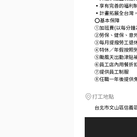
▪享有完善的福利
▪計畫拓展全台灣
⭕基本保障
①加班費(以每分鐘
②勞保、健保、意
③每月提撥勞工退休
④特休／年假按照
⑤颱風天出勤津貼
⑥員工店內用餐折
⑦提供員工制服
⑧任職一年後提供
打工地點
台北市文山區信義區