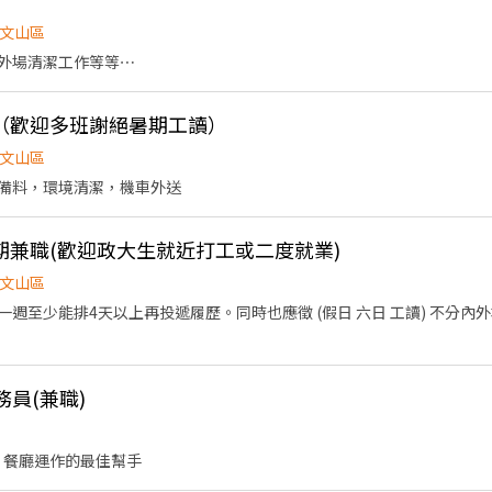
文山區
外場清潔工作等等⋯
（歡迎多班謝絕暑期工讀）
文山區
備料，環境清潔，機車外送
期兼職(歡迎政大生就近打工或二度就業)
文山區
週至少能排4天以上再投遞履歷。同時也應徵 (假日 六日 工讀) 不分內
務員(兼職)
 餐廳運作的最佳幫手