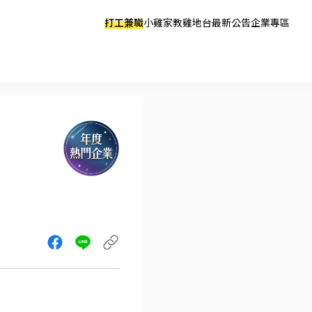
打工兼職
小雞家教
雞地台
最新公告
企業專區