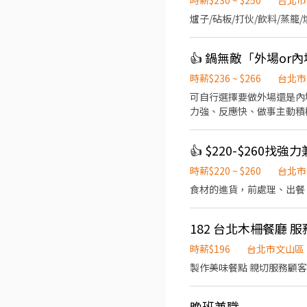
時薪$230 ~ $250
台北市
爐子/砧板/打伙/飲料/蒸籠/
👍 鍋無敵「外場or
時薪$236 ~ $266
台北市
可自行選擇要做外場還是內場PT 投履歷時請先
力強、反應快、做事主動積極 時薪$246起（徵此職
．環境清潔打掃 《內場PT工作》 ．食材清洗與分裝 ．餐點的擺盤出餐 ．操作洗碗機洗餐具 「無經驗可，認真學一個月能學完」
「誠徵長期者（半年以上），做滿3個月再加薪」 《員工福利》 ．排整
👍 $220-$260找
乾、飲料
時薪$220 ~ $260
台北市
食材的進貨，前處理、出餐
182 台北木柵餐廳 服
時薪$196
台北市文山區
製作美味餐點 親切服務顧客
晚班兼職