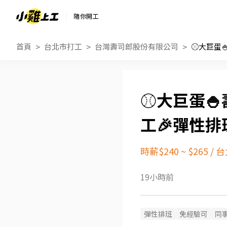
隨你開工
首頁
台北市打工
台灣壽司郎股份有限公司
⚾大巨蛋🍚
工🎉彈性排
時薪$240 ~ $265
/
台
19小時前
彈性排班
免經驗可
同