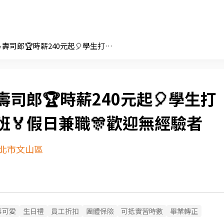
⚾大巨蛋🍚壽司郎🏆時薪240元起🎈學生打工🎉彈性排班🏅假日兼職🎊歡迎無經驗者
壽司郎🏆時薪240元起🎈學生打
班🏅假日兼職🎊歡迎無經驗者
北市文山區
事可愛
生日禮
員工折扣
團體保險
可抵實習時數
畢業轉正