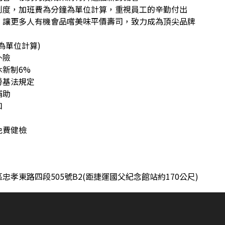
制度，加班費為分鐘為單位計算，重視員工的辛勤付出
，讓更多人有機會品嚐美味平價壽司，致力成為頂尖品牌
為單位計算)
外險
新制6%
勞基法規定
補助
扣
免費健檢
忠孝東路四段505號B2(距捷運國父紀念館站約170公尺)