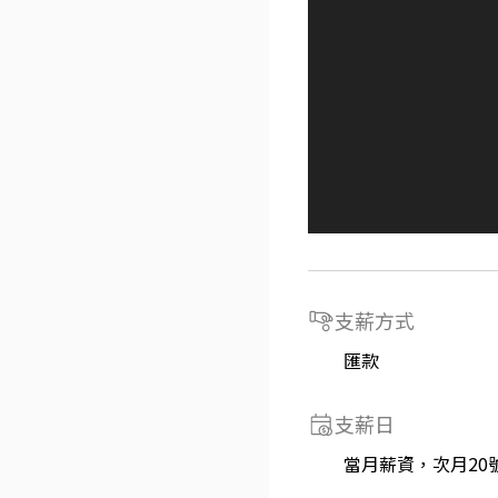
支薪方式
匯款
支薪日
當月薪資，次月20