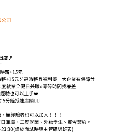
限公司
蛋店🍤
才
時薪+15元
日時薪+15元🏅高時薪🧧福利優 大企業有保障🎊
‍🎓二度就業🎈假日兼職⭐️零碎時間找兼差
無經驗也可以上手❤️
5分鐘抵達店鋪🚶‍♂️
練，無經驗者也可以加入！！！
假日兼職、二度就業、外籍學生、實習簽約。
0~23:30(請於面試時與主管確認班表)