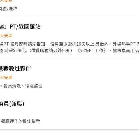
大安區
燒臘/洗滌
內場」PT/近國館站
大安區
告知 一個月至少需排10天以上 另徵內、外場熟手PT 有半年以上餐飲經驗 學習能
位請另外告知） 《外場PT工作》 ．擺設桌面用品餐具 ．幫客人帶位、送餐
天班即有供ㄧ餐 ．不定期員工聚餐 ．零食櫃定期補充餅
強力兼職晚班夥伴
大安區
，餐具清洗、環境整理
務員(兼職)
 餐廳運作的最佳幫手