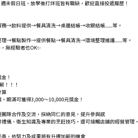
班、週末假日班、放學後打烊班皆有職缺，歡迎直接投遞履歷！
務→飲料提供→餐具清洗→桌邊結帳→收銀結帳......等。
理→餐點製作→提供餐點→餐具清洗→環境整理維護......等。
，無經驗者也OK✨️
獎金！
調薪！！！
計算
期滿可獲得3,000～10,000元獎金！
重團隊合作及交流，採納同仁的意見，提升參與感
業禮儀、衛生知識及專業的烹飪技巧，還可接觸店鋪的經營管理
完善，依努力及成果將有升遷加薪的機會