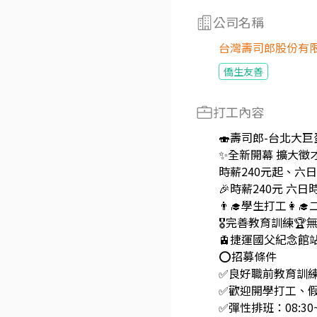
公司名稱
台灣壽司郎股份有
僑生友善
打工內容
🍣壽司郎-台北大巨
✨️全新開幕 擴大徵
時薪240元起、六日
🎉時薪240元 六
👨‍🎓學生打工👩
🎖完善教育訓練🏆
🚊捷運國父紀念館站 
⭕招募條件
✅️良好職前教育訓
✅️歡迎開學打工、
✅️彈性排班：08:3