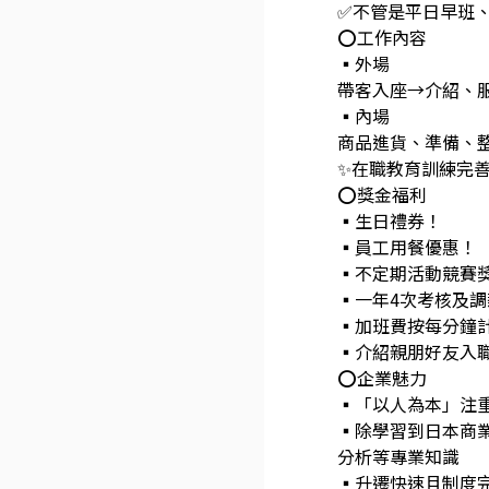
✅️不管是平日早
⭕工作內容
▪外場
帶客入座→介紹、服
▪內場
商品進貨、準備、整
✨️在職教育訓練完善
⭕獎金福利
▪生日禮券！
▪員工用餐優惠！
▪不定期活動競賽
▪一年4次考核及
▪加班費按每分鐘
▪介紹親朋好友入職，
⭕企業魅力
▪「以人為本」注
▪除學習到日本商
分析等專業知識
▪升遷快速且制度