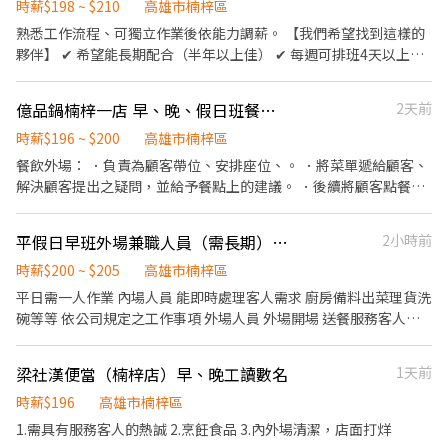
時薪$198 ~ $210
高雄市楠梓區
熟悉工作流程、可獨立作業後依能力調薪。 【我們希望找到這樣的
夥伴】 ✔ 希望能長期配合（半年以上佳） ✔ 每週可排班4天以上者
優先 ✔ 可配合輪班及假日排班 ✔ 做事細心、有責任感 ✔ 無經驗
可，願意學習即可 ※ 本職缺希望尋找長期夥伴，短期打工較不適
億品鍋楠梓一店 早、晚、假日班餐飲服務人員
2天前
合。 【工作內容】 ▪ 飲品製作 ▪ 點餐收銀 ▪ 備料、煮茶 ▪ 店內
清潔整理 ▪ 協助外送（依現場安排） 新人皆有完整教學，不需要一
時薪$196 ~ $200
高雄市楠梓區
開始就會所有工作。 【上班時段】 可依課表、時間討論安排 ☑
餐飲外場： ．負責為顧客帶位、安排座位、。 ．將菜單遞給顧客、
08:30－14:00 ☑ 09:30－13:00 ☑ 10:00－14:00 ▫️假日 11:00-16:00
解決顧客提出之疑問，並給予餐點上的建議。 ．後續將顧客點餐訊
【我們希望你】 🌿 能接受飲料店工作節奏 🌿 願意與同事互相配合
息通知廚房做餐，或可進行簡易餐飲之料理 ．於顧客用餐完畢後，
🌿 希望找到一份可以穩定做半年以上的工作 歡迎夜校生、進修部學
負責收拾碗盤與清理環境。 ．並負責結帳、收銀等工作。 餐飲內
平假日早班外場兼職人員（需長期）-楠梓店
2小時前
生、準備國考或研究所者，只要時間能配合，都歡迎投遞履歷！
場： ．簡易調配鍋物 ．負責洗、剝、削、切各種食材。 ．負責清理
工作環境、設備和餐具。 ．準備不同餐點所需要的食材。 ．協助測
時薪$200 ~ $205
高雄市楠梓區
量食材的容量與重量。 ．負責擺盤、打包外帶服務。 餐飲外場： ．
平日需一人作業 內場人員 能即時處理客人需求 廚房備料出菜理貨洗
負責為顧客帶位、安排座位、倒水。 ．將菜單遞給顧客、解決顧客
碗等等 依公司規定之工作事項 外場人員 外場開場 送餐服務客人結
提出之疑問，並給予餐點上的建議。 ．後續將顧客點餐訊息通知廚
帳等 肯吃苦有餐廳服務業經驗為佳 無經驗可 需配合度佳 能被要求
房做餐，或可進行簡易餐飲之料理，如：烤土司或調配飲料等。 ．
平日早班1030-15 假日10-15/16
梁社漢便當（楠梓店）早、晚工讀數名
1天前
於顧客用餐完畢後，負責收拾碗盤與清理環境。 ．並負責結帳、收
銀等工作。 餐飲內場： ．擔任廚師的助手，處理烹飪前與烹飪中之
時薪$196
高雄市楠梓區
準備工作與其他餐廳相關事務。 ．負責洗、剝、削、切各種食材。
1.需具有服務客人的熱誠 2.烹飪食品 3.內外場清潔，店面打烊
．負責清理工作環境、設備和餐具。 ．準備不同餐點所需要的食