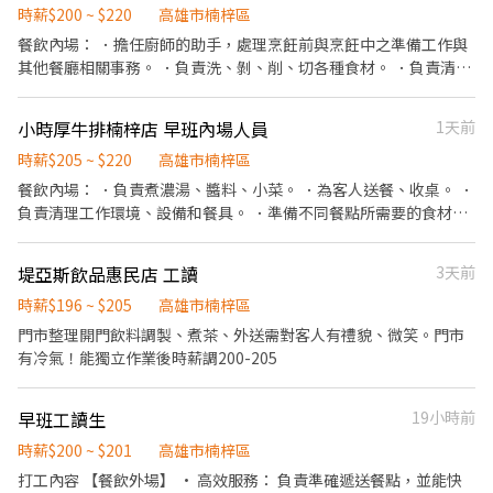
度到職，隔年享有) ✔️育兒津貼 ✔️0-7天帶薪享FUN假 ∞∞∞◢┃職
時薪$200 ~ $220
高雄市楠梓區
缺介紹┃◣∞∞∞ 📍工作地點:高雄市楠梓區內環北路.號 💼工作內
餐飲內場： ．擔任廚師的助手，處理烹飪前與烹飪中之準備工作與
容:▪機台操作、產品測試、組裝、包裝等相關工作(需久站或久坐)
其他餐廳相關事務。 ．負責洗、剝、削、切各種食材。 ．負責清理
⏰上班時間: ⏰周休二日 ☀日班 08:00-17:00 薪資：30500元，加班
工作環境、設備和餐具。 ．準備不同餐點所需要的食材。 ．協助測
費另計 ☁夜班 20:00-05:00 薪資：38500元，加班費另計 ⏰做二休
量食材的容量與重量。 ．負責擺盤、打包外帶服務。
小時厚牛排楠梓店 早班內場人員
1天前
二 ☀日班 08:00-20:00 平均薪資 $32000元，加班費另計 ☁夜班
20:00-08:00 平均薪資 $38900元，加班費另計 ---------------------
時薪$205 ~ $220
高雄市楠梓區
----------- ∞∞∞◢┃詢問預約┃◣∞∞∞ ✅服務專員➠文文小姐
餐飲內場： ．負責煮濃湯、醬料、小菜。 ．為客人送餐、收桌。 ．
✅手機➠0932-733-893 ✅L.I.N.E.➠@826jcnfy(要加@唷) ✅【快速
負責清理工作環境、設備和餐具。 ．準備不同餐點所需要的食材。
加入】➠https://lin.ee/RDrxb6W
．協助測量食材的容量與重量。 ．負責內用、外帶打包服務。
堤亞斯飲品惠民店 工讀
3天前
時薪$196 ~ $205
高雄市楠梓區
門市整理開門飲料調製、煮茶、外送需對客人有禮貌、微笑。門市
有冷氣！能獨立作業後時薪調200-205
早班工讀生
19小時前
時薪$200 ~ $201
高雄市楠梓區
打工內容 【餐飲外場】 • 高效服務： 負責準確遞送餐點，並能快