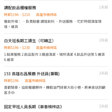
調配飲品櫃檯服務
1天前
時薪$196 ~ $210
高雄市楠梓區
餐飲外場： ．負責點餐 調理飲料 ．外送服務 ．忙於時間清理環
境。補貨
白天班長期工讀生（可轉正）
2天前
時薪$196 ~ $230
高雄市楠梓區
1.點單服務 2.飲品製作 3.機器清潔、場所清潔 4.飲品外送等 5.備貨
6.補貨
153 高雄右昌餐廳 外送員(兼職)
2天前
時薪$196
高雄市楠梓區
喜歡騎車，協助餐廳夥伴，轉動油門探索大街小巷，將美食送到顧
客手中
固定早班人員長期《慕春楠梓店》
2天前