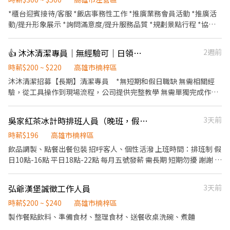
切各種食材。 ．負責清理工作環境、設備和餐具。 ．準備不同餐點
*櫃台迎賓接待/客服 *飯店事務性工作 *推廣業務會員活動 *推廣活
所需要的食材。 ．協助測量食材的容量與重量。 ．負責擺盤、打包
動/提升形象展示 *詢問滿意度/提升服務品質 *規劃景點行程 *協助
外帶服務。
客人寄存行李
👍 沐沐清潔專員｜無經驗可｜日領現金
2週前
時薪$200 ~ $220
高雄市楠梓區
沐沐清潔招募【長期】清潔專員 *無短期和假日職缺 無需相關經
驗，從工具操作到現場流程，公司提供完整教學 無需單獨完成作
業，清潔工作由團隊分工合作完成 清潔是為他人打造舒適的生活空
間，是一份值得尊重的專業工作 只要你有責任感且願意學習，我們
吳家紅茶冰計時排班人員（晚班，假日班）
3天前
都誠摯歡迎你加入 ▍工作內容 與清潔團隊前往案場，依主管指示執
行清潔服務 團隊分工合作，不需一人作業 ▍工作地點 皆在大高雄地
時薪$196
高雄市楠梓區
區，每日需配合不同案場地點調動 （可自行前往或選擇搭乘公司
飲品調製、點餐出餐包裝 招呼客人、個性活潑 上班時間：排班制 假
車） ▍薪資待遇 時薪200元起，日領現金 依工作表現調整薪資，表
日10點-16點 平日18點-22點 每月五號發薪 需長期 短期勿擾 謝謝 有
現優異者可轉正 ▍工作時間 08:00–17:00 或 09:00–18:00（依每日
經驗佳，無經驗可 排班制
案場安排而定） 中午休息1小時 ▍休假制度 採自行排休，可休假日
弘爺漢堡誠徵工作人員
3天前
但無法固定每周休 排班彈性可依個人情況協調 ▍其他說明 ．請提前
預約時間且攜帶履歷表前往面試 ．本公司依法規定員工皆須投保勞
時薪$200 ~ $240
高雄市楠梓區
健保 ．具備責任感，避免頻繁臨時請假 ．具備良好時間觀念，能準
製作餐點飲料、準備食材、整理食材、送餐收桌洗碗、煮麵
時出勤