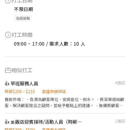
打工日期
不限日期
長期兼職
打工時間
09:00 ~ 17:00 / 需求人數：10 人
相似打工
👍 早班服務人員
4週前
時薪$200 ~ $210
高雄市楠梓區
餐飲外場： ．負責為顧客帶位、安排座位、倒水。 ．將菜單遞給顧
客、解決顧客提出之疑問，並給予餐點上的建議。 ．後續將顧客點
餐訊息通知廚房做餐，或可進行簡易餐飲之料理，如：烤土司或調
配飲料等。 ．於顧客用餐完畢後，負責收拾碗盤與清理環境。 ．並
👍 🎀飯店迎賓接待/活動人員（時薪300-500含獎金)另徵飯店優質清潔房務
1週前
負責結帳、收銀等工作。 餐飲內場： ．擔任廚師的助手，處理烹飪
前與烹飪中之準備工作與其他餐廳相關事務。 ．負責洗、剝、削、
時薪$300 ~ $500
高雄市左營區