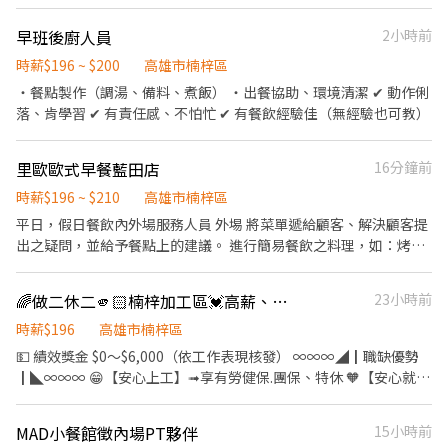
材。 ．協助測量食材的容量與重量。 ．負責擺盤、打包外帶服務。
★各班別有提供一餐火鍋 自行烹煮 ★備有洗碗機協助洗碗 ★工作環
早班後廚人員
2小時前
境不會太熱 內外場皆有空調 ★平假日皆需配合排班 月休8-15天不
時薪$196 ~ $200
高雄市楠梓區
等 依能力及會的崗位多寡安排班別 ---------------------------------
・餐點製作（調湯、備料、煮飯） ・出餐協助、環境清潔 ✔ 動作俐
----------------------- 【快速應徵】 👉快速預約找工作☞吳店長 📞
落、肯學習 ✔ 有責任感、不怕忙 ✔ 有餐飲經驗佳（無經驗也可教）
來電預約專線：0911-988-861 快速預約ID:erick911g 應徵截圖私
訊留下姓名/電話/應徵職缺即可預約 ※請提供：姓名/電話/應徵職缺
截圖 即可立即協助應徵!
里歐歐式早餐藍田店
16分鐘前
時薪$196 ~ $210
高雄市楠梓區
平日，假日餐飲內外場服務人員 外埸 將菜單遞給顧客、解決顧客提
出之疑問，並給予餐點上的建議。 進行簡易餐飲之料理，如：烤土
司或調配飲料等。 ．於顧客用餐完畢後，負責收拾碗盤與清理環
境。 內埸 . 處理烹飪前與烹飪中之準備工作 ．負責洗、剝、削、切
🌈做二休二🫵🏻楠梓加工區💓高薪、高獎金，賺進人生第一桶金💓組裝、包裝
23小時前
各種食材。 ．負責清理工作環境、設備和餐具。 ．準備不同餐點所
需要的食材。 ．協助測量食材的容量與重量。 ．負責擺盤、打包外
時薪$196
高雄市楠梓區
帶服務。
💵 績效獎金 $0～$6,000（依工作表現核發） ∞∞∞◢┃職缺優勢
┃◣∞∞∞ 😁【安心上工】➟享有勞健保.團保、特休 🧡【安心就
業】➟各類補助金、年度體檢 🧧【各項獎金】➟三節/生日福利點
數、年終獎金 👛【超省荷包】➟餐費津貼80元/天 🎁【員工福利】
MAD小餐館徵內場PT夥伴
15小時前
✔️生育獎勵金：$60,000（在職中出生） ✔️旅遊津貼：$12,000(當年