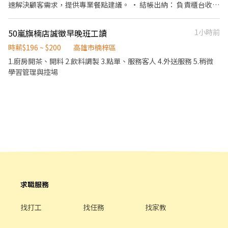
速解決顧客需求，提供專業餐點建議。 • 結帳出納： 負責櫃台收
銀、結帳，並維持帳務精確。 • 環境維護： 快速完成顧客用餐後的
桌面清理與環境整潔。 【餐飲內場】 • 核心技術： 擔任廚師核心
50嵐旗楠店誠徵早晚班工讀
1小時前
助手，負責烹飪前與烹飪中的各項準備工作。 • 食材處理： 負責食
材的洗、剝、削、切等精細預處理。 • 出餐配合： 協助精確測量食
時薪$196 ~ $200
高雄市楠梓區
材份量，並負責餐點擺盤與打包外帶服務。 • 設備衛生： 維持廚房
1.廚房開茶、開料 2.飲料調製 3.點單、服務客人 4.外送服務 5.稍微
設備與餐具的清潔與衛生管理。
學習管理與控場
求職服務
找打工
找任務
找家教