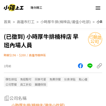
隨你開工
首頁
高雄市打工
小時厚牛排(楠梓店/瀧佳小吃部)
小時厚牛排楠梓店 早
班內場人員
時薪$196 ~ $200
/
高雄市楠梓區
2月前
彈性排班
免經驗可
同事可愛
免費供餐
伙食津貼
點心櫃
公司聚餐
員工折扣
團體保險
公司名稱
小時厚牛排(楠梓店/瀧佳小吃部)