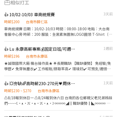
相似打工
👍 10/02-10/03 車商統規賽
3天前
時薪$200
台南市歸仁區
車商統規賽 日期：10/02-10/03 時間：08:00-18:00 地點：大台南
會展中心旁 時薪：200 服裝：全黑素無圖無LOGO圓領 T-Shirt（非
POLO/非襯衫/非毛衣/非針織衫）+黑長褲（勿破洞/棉褲/運動褲等
過度休閒的褲子）+黑運動鞋 工作內容：驗票、管制、關卡互動、
👍 Lu 永康高薪專案💰固定日班/可週領💰機台操作員/無經驗✅
1週前
舞台、市集、機動等等 會曬太陽，請自備防曬 隔月10日發薪 ⚠️ 提
醒：進群組才表示正式錄取，請勿自行前往活動現場。 ⚠️ 應徵請
時薪$196
台南市永康區
『主動』傳『規定的服裝＋鞋子』照片供我司確認，否則順位將移
★誠徵國際大廠 機台操作員★ 🌟長期職缺 【職缺優勢】 免經驗/免
至最後審閱回覆。
學歷✔ 免穿無塵衣✔️ 工作輕鬆/錄取率高✔ 環境好✔️ 可預支/週領✔️
可領現✔️警示戶✔️ 轉正機率高✔️ 不強迫加班✔️ 【工作內容】 ✅機台
設備操作 【工作地點】永康區永科路（永康工業區） 💰【薪資】ㄩ
👍 💥夯缺🌈高時薪230-270元💗周休二日見紅休💰餐費津貼✔️三節獎金✔️免費交通車
1天前
ㄝˋ38K～55K ⏰【工作時間與休息時間】 固定早班 ➡️08:00～
17:10 （每2小時休息10分鐘） 🌟午休時間12:10-13:00 💗公司好康
時薪$230 ~ $270
台南市永康區
報💗 【休假】週休六日、見紅休 【基本福利】勞健保、勞退6％ 、
⚠️8/18報到休日一 ⚠️8/24報到休六日 台南的各位鄉親父老兄弟姊妹
團保 【首誠獨享】三節（生日、端午、中秋）預支、週領 【伙食】
們~~~~ʕ•ᴥ•ʔʕ•ᴥ•ʔʕ•ᴥ•ʔ ∞∞∞◢┃職缺優勢┃◣∞∞∞ 😁
補助供餐 【工作環境】免穿無塵衣 🌟提供借支或週領服務，月底不
【安心上工】➟享有勞健保.團保 👛【超省荷包】➟提供免費交通
怕荷包乾💰 🌟提供領現金服務，警示戶再也不用怕 ⋆⁺₊⋆ 心動不如
車、餐費津貼85元 💰➟提供預支薪水，警示戶可協調 ∞∞∞◢┃職