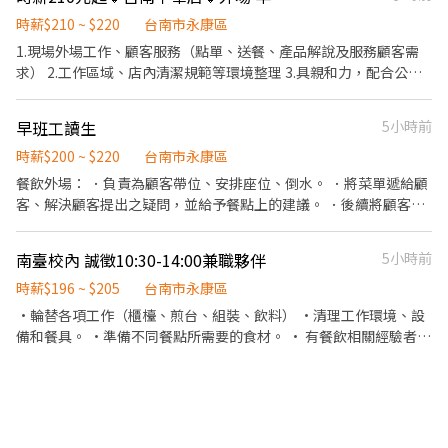
班至晚班皆能安排，即便在學，只要時間許可、肯付出皆有穩定收
時薪$210 ~ $220
台南市永康區
入！ ＊【無縫接軌】在學期間累積工作經驗，具備良好工作態度與
1.現場外場工作、顧客服務（點單、送餐、產品解說及服務顧客需
能力，畢業後協助原地轉正！ ＊期待對餐飲服務業有熱情的你加入
求） 2.工作區域、店內清潔規範等環境整理 3.具親和力，配合公司
我們！安
調度支援或論調者佳 4.具高度餐飲熱忱，喜歡接觸群眾
早班工讀生
5小時前
時薪$200 ~ $220
台南市永康區
餐飲外場： ．負責為顧客帶位、安排座位、倒水。 ．將菜單遞給顧
客、解決顧客提出之疑問，並給予餐點上的建議。 ．後續將顧客點
餐訊息通知廚房做餐，或可進行簡易餐飲之料理，如：烤土司或調
配飲料等。 ．於顧客用餐完畢後，負責收拾碗盤與清理環境。 ．並
南臺校內 誠徵10:30-14:00兼職夥伴
5小時前
負責結帳、收銀等工作。 餐飲內場： ．擔任廚師的助手，處理烹飪
前與烹飪中之準備工作與其他餐廳相關事務。 ．負責洗、剝、削、
時薪$196 ~ $205
台南市永康區
切各種食材。 ．負責清理工作環境、設備和餐具。 ．準備不同餐點
·輪替各項工作（櫃檯、煎台、組裝、飲料） ·清理工作環境、設
所需要的食材。 ．協助測量食材的容量與重量。 ．負責擺盤、打包
備和餐具。 ·準備不同餐點所需要的食材。 · 有餐飲相關經驗者尤
外帶服務。
佳；無經驗但態度良好 亦可，試用期為兩個禮拜。 · 不遲到早退和
臨時請假。 ·工作時間：10:30-14:00工作區域有冷氣🥶 ·週休二
日 見紅休 ✔️依表現調薪 ⛔️短期、無時間觀念者勿試