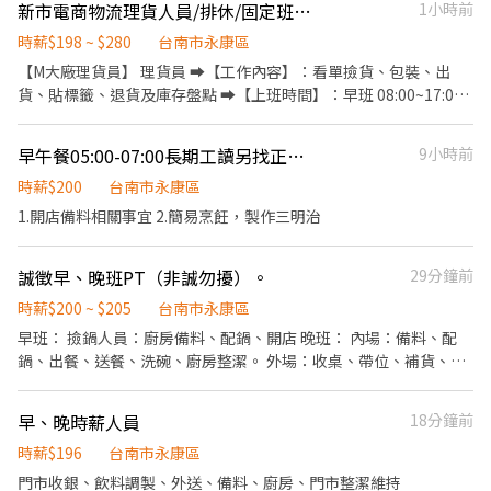
新市電商物流理貨人員/排休/固定班/可週領/三節禮品
1小時前
資➜$38,840起~$50,000 ➡️晚班 16:00 - 01:00【時薪$245-255】 薪
事有條理，且喜歡在快節奏中展現高效率，歡迎加入我們的行列。
資➜$44,760起~$58,000 ➡️夜班 23:00 - 08:00【時薪$275-295】 薪
在這裡，你學到的不只是煮茶，而是整套門市營運的邏輯。 你會做
時薪$198 ~ $280
台南市永康區
資➜$49,280起~$67,000 （可休六日）時薪-10 ▬▬▬ ▶|快速應徵|
的事（由易到難、資深學長姐逐步帶教）： • 前區服務與客情維
【M大廠理貨員】 理貨員 ➡️【工作內容】：看單撿貨、包裝、出
◀ ▬▬▬ 【加好友詢問】@718dcrid 周小姊立即回覆 【點選直接
護： 點單服務、顧客需求確認、門市形象維護。 • 高品質飲品調
貨、貼標籤、退貨及庫存盤點 ➡️【上班時間】：早班 08:00~17:00 ;
加好友】https://lin.ee/nsf2q2B 【請留下姓名✚電話✚職缺截圖】
製： 依照標準 SOP 進行飲品調配與包裝，確保每一杯的風味穩定。
09:00~18:00 小日班 13:30-17:00 午班 13:30~22:30 夜班00:00-8:00
【或電洽】0955-028592 周’s 諮詢報名
• 後場原物料控管： 煮茶火候掌控、備料安全衛生管理、庫存盤點
➡️【休息時間】：一小時 ➡️【薪資介紹】：時薪 早班198/H地區津
早午餐05:00-07:00長期工讀另找正式人員
9小時前
與損耗控制。 • 物流與商圈拓展： 精準執行外送任務，提升商圈客
貼$20 晚班198/H地區津貼$20 ➡️【休假制度】：月排8天休假
戶滿意度。 我們希望的你： • 準時、具備團隊合作意識與責任感。
➡️【福利制度】：三節（生日/中秋/端午）、婚/喪/生育補助金
時薪$200
台南市永康區
• 手腳俐落，能適應餐飲業的快節奏，重視食品安全與環境衛生。
✔️【安心上班】：勞工保險、全民健康保險、勞工退休金提撥、團
1.開店備料相關事宜 2.簡易烹飪，製作三明治
• 具備機車駕照（有外送需求）。 • 無經驗絕對可以： 只要你願
體保險 ◎久站、搬重（約15公斤左右）◎ ◎午班須至早班受訓◎
意學，我們提供完整的帶薪培訓，通過各站點（煮茶/吧台/收銀）考
◎工作環境：通風、明亮傳統廠房。 ◎需依訂單量配合平假日加
核就能逐步提升時薪與職級。 【公司福利與保障】 • 法定保障：
誠徵早、晚班PT（非誠勿擾）。
29分鐘前
班。 ◎派駐考核期10天（考核出勤與工作表現） ⋆⁺₊⋆ 尋找合適喜
勞健保、勞退提撥金，給你最安心的後盾。 • 團隊照顧： 專屬團體
歡的工作歡迎洽詢—家駿⋆⁺₊⋆ ☎️市內電話：06-2040501 #12 手機
時薪$200 ~ $205
台南市永康區
保險、三節獎金、專屬生日禮金。
電話：0928818257 賴：@422koqcw(@一定要填喔!) 親洽：台南
早班： 撿鍋人員：廚房備料、配鍋、開店 晚班： 內場：備料、配
市永康區永大路三段249號 營業時間：08:30～17:30 午休12:00～
鍋、出餐、送餐、洗碗、廚房整潔。 外場：收桌、帶位、補貨、清
13:00 《不收取任何費用》
潔、收銀。
早、晚時薪人員
18分鐘前
時薪$196
台南市永康區
門市收銀、飲料調製、外送、備料、廚房、門市整潔維持