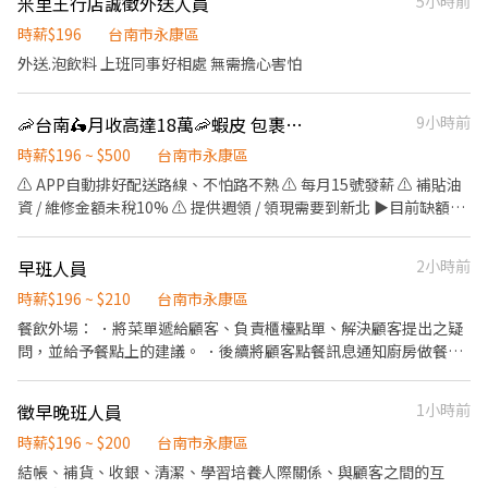
米里王行店誠徵外送人員
5小時前
馬上行動⋆⁺₊ 🔥立即卡位 名額有限 ⋆⁺₊⋆ 尋找合適喜歡的工作歡迎
缺介紹┃◣∞∞∞ 📍工作地點:台南市新市區堤塘港路.號 💼工作內
洽詢—汝汝☺️ ☎️市內電話：06-2040501 #20 ☎️手機電話：
容: ▶️GPS(定位系統)及通訊產品 產品組裝、包裝與測試 生產線SMT
時薪$196
台南市永康區
0983400108（電話不能加賴） ❄電子郵件：
機台操作 ⏰上班時間: ⛅日班：08:00-17:00，加班17:30-19:30 (加
外送.泡飲料 上班同事好相處 無需擔心害怕
yu6012@shoucheng.tw ❄賴：@200ijkks（記得加@喔） ❄面試
班費另計)。薪資：時薪230元【休假制度】：週休六日 🌜夜班：
時間：週一～週五 AM10:00～PM17:00 ❄親洽：台南市永康區永大
20:00-05:00，加班05:30-07:30 (加班費另計)。薪資：時薪270元
路三段249號 ❄營業時間：08:30～17:30 午休12:00～13:00 🌟《不
🦐台南🛵月收高達18萬🦐蝦皮 包裹配送到宅🛵台北 新北 台南 高雄
9小時前
【休假制度】：週休六日 休息時間：中午休息40分鐘，上下午各休
收取任何費用😊》
息10分鐘 ※【需配合產線加班】 ∞∞∞◢┃詢問預約┃◣∞∞∞ ✅
時薪$196 ~ $500
台南市永康區
服務專員➠ 文文小姐 ✅手機➠0932-733-893
⚠️ APP自動排好配送路線、不怕路不熟 ⚠️ 每月15號發薪 ⚠️ 補貼油
✅L.I.N.E.➠@826jcnfy(要加@唷) ✅【快速加入】
資 / 維修金額未稅10% ⚠️ 提供週領 / 領現需要到新北 ▶️目前缺額縣
➠https://lin.ee/RDrxb6W
市｜可應徵你要的縣市 台北/新北/台南/高雄 ⚡⚡至少要能跑一個縣
市的三個區域⚡⚡ ⚡⚡配送的包裹會比較多⚡⚡薪水也會比較多⚡⚡ 🧢要
早班人員
2小時前
有安卓手機 ( 空機也可，要可分享網路就好 ) 🧢要有駕照 🧢公司提
供車讓你賺錢錢 🔺隨便送的 4～6萬 🔺正常送的 6～8 萬 🔺努力送的
時薪$196 ~ $210
台南市永康區
8～18萬 ▶️領薪方式： 週領月結可以領現，地點在『板橋』 月結可
餐飲外場： ．將菜單遞給顧客、負責櫃檯點單、解決顧客提出之疑
以領現，地點在『高雄』 🙆‍♀️沒經驗可 👉 APP 自動排好配送路線，
問，並給予餐點上的建議。 ．後續將顧客點餐訊息通知廚房做餐，
不怕路不熟 🙆‍♀️有經驗可 👉 至門市自行取貨配送，沒有傳統宅配人
或可進行簡易餐飲之料理。 ．於顧客用餐完畢後，負責收拾碗盤與
事問題 ⚡配送時間 08:00-17:00 ⚡一週可配合 5 天（含）以上 (假日
清理環境。 ．並負責結帳、收銀等工作。 餐飲內場： ．負責洗、
徵早晚班人員
1小時前
可配合佳) ⚡公司提供三輪機車 ⚡工作內容： 以機車配送蝦皮電商包
剝、削、切各種食材。 ．負責清理工作環境、設備和餐具。 ．準備
裹 機車配送包裹至指定地點 ( 範圍3km內 )，送完下線 ➤➤➤➤➤應
不同餐點所需要的食材。 ．協助測量食材的容量與重量。 ．負責擺
時薪$196 ~ $200
台南市永康區
徵方式➤➤➤➤➤ 加應徵的瀨：https://reurl.cc/oZm9k5 詢問專員
盤、打包外帶服務。
結帳、補貨、收銀、清潔、學習培養人際關係、與顧客之間的互