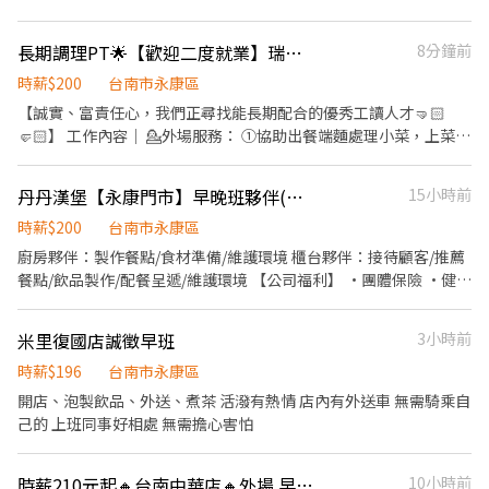
長期調理PT🌟【歡迎二度就業】瑞玲外省仔麵🍜台南永康店
8分鐘前
時薪$200
台南市永康區
【誠實、富責任心，我們正尋找能長期配合的優秀工讀人才🤜🏻
🤛🏻】 工作內容｜ 💁外場服務： ①協助出餐端麵處理小菜，上菜並
提供有關用餐的服務 ②打掃維持環境整潔佈置及清理餐桌 ③為顧客
帶位或安排座位 ④將菜單遞交顧客，答覆有關餐飲問題，必要時提
丹丹漢堡【永康門市】早晚班夥伴(計時)
15小時前
供建議 ⑤記錄顧客所點菜餚，並通知廚房或內場做餐送餐 ⑥收銀與
遞送帳單 ⑦必要時內外場互相支援 🧑🏼‍🍳內場調理： ①食材清洗並
時薪$200
台南市永康區
做簡單的處理備用 ②根據顧客的點單進行烹調（煮麵、燙菜） ③根
廚房夥伴：製作餐點/食材準備/維護環境 櫃台夥伴：接待顧客/推薦
據顧客的點單將食材切片 ④清理以及保養設備維持廚房及店面整潔
餐點/飲品製作/配餐呈遞/維護環境 【公司福利】 •團體保險 •健康
⑤必要時內外場互相支援 上班時間（視情況而定）｜ 上午11:00-
檢查(滿1年) •免費員工制服 【丹丹夥伴專屬福利】 •員工優惠餐
14:30 下午17:00-21:00 假日10:30-15:00 17:00-21:00 薪資｜時薪
(5折) •新品飲品、餐點搶先體驗嚐鮮二
米里復國店誠徵早班
3小時前
200起 依工作能力及學習態度調整薪資 ［小菜菜口］、［滷味砧
板］、［麵台湯台］、［基礎服務］、［進階服務］ 工作站學成就
時薪$196
台南市永康區
調薪，成為門店崗位擔當！ 固定休假｜ 本店每週一公休 中秋店休、
開店、泡製飲品、外送、煮茶 活潑有熱情 店內有外送車 無需騎乘自
春節除夕～初四店休五天 瑞玲永康旗艦店擁有 ＊【五星環境】雖然
己的 上班同事好相處 無需擔心害怕
只是間麵店，但提供舒適的工作環境、休息區～ ＊【考核調薪】學
習態度佳、積極勤快，時薪會依據能力調整～ ＊【彈性排班】工讀
生歡迎攜學校課表前來面試排班！ ＊【時數穩定】假日及寒暑假早
時薪210元起🔸台南中華店🔸外場 早班人員
10小時前