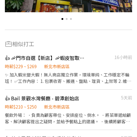
相似打工
👍 🦐門市自選【新店】🦐蝦皮智取店 /免經驗、快速報到 💰時薪 229-269
16小時前
時薪$229 ~ $269
新北市新店區
✨ 加入蝦米變大蝦！無人商店獨立作業，環境單純、工作穩定不輪
班！ ✅工作內容： 1. 包裹收寄、搬運、盤點、理貨、上架等 2. 維持
門市作業區環境、清潔維護作業 3. 智取店為無人商店，有單日跑點
1-5間門市 4. 須配合蝦皮店到店工作內容調整 5. 須配合鄰近有人店
👍 Bail 景觀水灣餐廳 - 碧潭創始店
5天前
門市支援 🌙🌙夜班說明🌙🌙 工作型態：為每日跑點約3–10家門市，
跑點距離約16km內 需可配合(早班/晚班)擇一於門市安排受訓 🔔需
時薪$210 ~ $250
新北市新店區
有機車&駕照🔔 ⸻ ✅工作時間： 🔹早班：07:00-12:00、07:30-
餐飲外場： ．負責為顧客帶位、安排座位、倒水。 ．將菜單遞給顧
12:30、08:00-13:00、08:30-13:30 🔹晚班：17:30-22:30、17:30-
客、解決顧客提出之疑問，並給予餐點上的建議。 ．後續將顧客點
23:30、18:30-22:30、18:30-23:30 (上班時數為2~6小時依實際情況
餐訊息通知廚房做餐，或可進行簡易餐飲之料理，如：烤土司或調
而定) 🔹夜班 ：23:30–03:30 (上班時數為2~4小時依實際情況而定)
配飲料等。 ．於顧客用餐完畢後，負責收拾碗盤與清理環境。 ．並