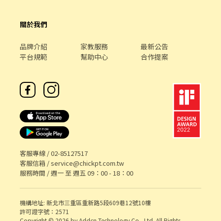
北新店 新北市新店區北新路一段157號1樓 新店安康二店 新北市新
律視訊面試﹐勿直接到現場應徵❌
店區安康路二段55-1號1樓 新店安和店 新北市新店區安和路二段
關於我們
163號1樓 新店北宜店 新北市新店區北宜路二段69號1樓 新店民族店
新北市新店區民族路26號1樓 新店中興二店 新北市新店區中興路三
品牌介紹
家教服務
最新公告
段189號 新店永安店 新北市新店區永安街85號 新店百忍店 新北市新
平台規範
幫助中心
合作提案
店區百忍街1-1號 ---------------------------------------------------
---------------------- 【應徵流程】 以上地點可以應徵，都歡迎詢
問喲！ ID：@011wipti *會有你的專屬顧問 Tommy偷米 與您聯繫
哦* 截圖給我【應徵職缺+姓名+電話】
客服專線 /
02-85127517
客服信箱 /
service@chickpt.com.tw
服務時間 / 週一 至 週五 09：00 - 18：00
機構地址: 新北市三重區重新路5段609巷12號10樓
許可證字號：2571
Copyright © 2026 by Addcn Technology Co., Ltd. All Rights