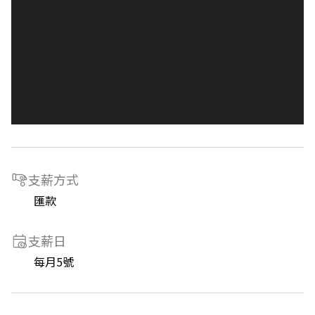
支薪方式
匯款
支薪日
每月5號