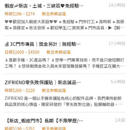
蝦皮🦐新店、土城、三峽區💖免經驗｜高時薪｜高錄取｜自選門市｜工作簡單｜包裹理貨員
14小時前
時薪$196 ~ $274
新北市新店區
💖💖歡迎加入蝦皮大家庭💖💖 🔸免經驗🔸門市打工🔸高時薪 🔸高錄
取🔸高穩定🔸依法投保 🔸歡迎學生/二度就業🔸門市店員 - ▶【蝦皮
🦐工作內容】： 1. 包裹收寄、搬運、盤點、理貨、上架等 2. 維持門
市清潔、維護環境 3. 智取店為無人商店，有單日跑點騎車需求(跑2-
💰 3C門市專員｜獎金另計｜無經驗可_TCS610
17小時前
5間門市) 4. 有人店無須騎車 5. 須配合調店、支援【提供完整SOP及
店面實習】 - ▶【智取店】：上班時間 固定早班：07:00 - 13:30、
日薪$1600 ~ $4500
新北市新店區
08:30 - 13:30 固定晚班：17:30 - 23:30、18:30 - 24:00 固定夜班：
📱喜歡手機、3C產品嗎？ 📱想學一門專業技術，而不是只做短期打
23:30 - 03:30 (每周至少配合4天，包含假日需排班) - ▶【一般門市
工嗎？ 📱想挑戰獎金收入與未來管理職發展嗎？ 手機匠正在擴大招
／有人店】： 上班時間 固定早班： 10:30-17:30 固定晚班： 16:15-
募夥伴！ 無經驗也沒關係，公司提供完整教育訓練及一對一師徒
22:45、18:45-22:45（一週至少2天16:15起班） (每周至少配合4
制，從手機貼膜、包膜到銷售技巧，手把手帶你成為專業3C職人。
ZIFRIEND零失敗保護貼｜新店誠品生活專櫃｜專櫃兼職人員／長期工讀
5小時前
天，包含假日需排班) - ▶【智取門市】：地點自選 🔹【新店區】 新
工作內容 ✅ 手機保護貼施工、包膜服務 ✅ 3C周邊商品介紹與銷售
店七張 - 智取店：新北市新店區北新路二段20號1樓 新店央北 - 智取
✅ 協助顧客挑選適合商品 ✅ 商品陳列、進貨與庫存管理 ✅ 門市環境
時薪$200 ~ $220
新北市新店區
店：新北市新店區央北二路297號1樓 新店安康 - 智取店：新北市新
維護 ✅ 售後服務與顧客關係維護 ✅ 與團隊共同達成營運目標 工作
ZIFRIEND 是一個以手機保護貼為核心的配件品牌，我們秉持創新
店區安康路二段161號1樓 新店安祥 - 智取店：新北市新店區安祥路
地點 📍 新北市新店區中興路三段70號（裕隆城） 工作時間 ⏰ 11:00
與品質的核心價值，獨家研發的「零失敗對位器」貼膜輔助器，讓
125號1樓 新店清潭 - 智取店：新北市新店區北宜路二段201號1樓
－21:30 採排班制 薪資待遇 💰 日薪約1,500元起（無經驗可） 💰 具
使用者不需擔心對位不準或貼失敗的問題，輕鬆完成貼膜，提供無
新店北新 - 智取店： 新北市新店區北新路一段157號1樓 新店民族 -
相關經驗者日薪可達1,600～2,700元以上 💰 主管職日薪可達1,800
與倫比的便利性與使用體驗。 如果你是蘋果產品愛好者、3C 科技
智取店： 新北市新店區民族路26號1樓 新店永安 - 智取店：新北市
【新店_蝦皮門市】長期【不限學歷/兼職】快速錄取TO
1天前
～4,500元以上 轉正後另享： 🔥 個人業績獎金 🔥 團體業績獎金 🔥
迷，同時熱衷於與人面對面接觸和溝通，樂於分享產品知識，我們
新店區永安街85號1樓 🔹【土城區】 土城裕民二 - 智取店：新北市
年終獎金 🔥 三節獎金 🔥 利潤分紅 ※實際薪資及獎金依個人能力、
誠摯邀請你加入我們的團隊。 【職務內容】 1. 顧客服務與銷售： 門
時薪$196 ~ $251
新北市新店區