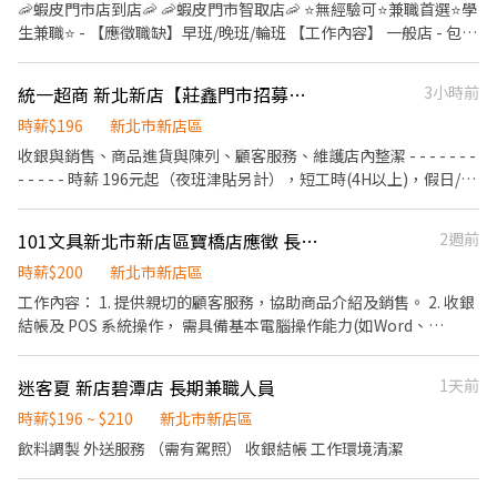
🦐蝦皮門市店到店🦐 🦐蝦皮門市智取店🦐 ⭐無經驗可⭐兼職首選⭐學
生兼職⭐ - 【應徵職缺】早班/晚班/輪班 【工作內容】 一般店 - 包裹
收寄、搬運、盤點、理貨、收銀結帳、接待等 智取店 - 搬運、理
貨、維持門市環境清潔 (一天需跑店2~4間智取店) ▶️有教育訓練及
統一超商 新北新店【莊鑫門市招募】 離家近&彈性排班、歡迎二度就業/樂齡/兼職等
3小時前
店面實習▶️ 【工作時間】 ⭐一般店⭐ 輪班人員 - 早班11:00~19:30、
晚班14:15~22:45 (需輪班) 早班時薪 - 10:30~17:00、11:00~17:30
時薪$196
新北市新店區
晚班時薪 - 18:45~22:45、16:15~22:45 (假日需配合6H) ▶️訂單多會
收銀與銷售、商品進貨與陳列、顧客服務、維護店內整潔​ - - - - - - -
加班半小時到一小時 實際排班時數依主管安排 ⭐智取店⭐ 早班時薪 -
- - - - -​ 時薪 196元起（夜班津貼另計），短工時(4H以上)，假日/暑
07:00-12:00、07:30-12:30、08:00-13:00、08:30-13:30 午班時薪 -
期PT亦可​ - - - - - - - - - - - -​ 日班/夜班/大夜班/假日班；工時安排仍
13:30 - 17:30 晚班時薪 - 17:30-21:30、18:00-22:00、18:30-
按工作現場需求。​ 招募職位：兼職人員/大夜班人員(依各門市需求
101文具新北市新店區寶橋店應徵 長期工讀
2週前
22:30、17:30-22:30、17:30-23:30 夜班時薪 - 23:30–03:30 ▶️訂單
為主)​ 工作地點：依您鄰近地區媒合​ *學經歷不拘，喜歡與人互動，
多會加班半小時到一小時 實際排班時數依主管安排 【薪資待遇】 ▶️
時薪$200
新北市新店區
樂觀開朗，具有服務熱忱*​ 若對其他地區有意願也歡迎投遞！ ​
一般店 時薪216-432 (國定假日雙倍薪) ▶️智取店 時薪224-488 (國
工作內容： 1. 提供親切的顧客服務，協助商品介紹及銷售。 2. 收銀
定假日雙倍薪) 【休假制度】 排班制，一周2-4天 (假日需可配合排
結帳及 POS 系統操作， 需具備基本電腦操作能力(如Word、
班) 一般店晚班假日需可配合6H 【工作地點】 ⭐一般店⭐ 新店三民
Excel）。 3. 商品進貨、驗收、補貨、上架及庫存整理。 4. 商品陳
店 新北市新店區三民路67號1樓 新店安康三店 新北市新店區安康路
列、貨架整理及季節性檔期佈置。 5. 賣場環境清潔維護及商品貨架
三段175號1樓 新店安和店 新北市新店區安和路二段163號1樓 新店
迷客夏 新店碧潭店 長期兼職人員
1天前
整理。 6. 協助搬運商品、整理倉庫及商品歸庫 7.配合門市營運，完
北宜店 新北市新店區北宜路二段69號1樓 新店中興二店 新北市新店
成主管交辦事項。 其他條件： * 具服務熱忱，喜歡與人互動。 * 工
時薪$196 ~ $210
新北市新店區
區中興路三段189號1樓 新店百忍店 新北市新店區百忍街1-1號1樓
作態度積極、細心負責，具良好團隊合作精神。 * 可配合排班，假
飲料調製 外送服務 （需有駕照） 收銀結帳 工作環境清潔
⭐智取店⭐ 新店安祥 - 智取店 新北市新店區安祥路125號1樓 新店清
日可配合出勤者佳。 * 可久站及搬運商品。 * 無經驗可，公司提供
潭 - 智取店 新北市新店區北宜路二段201號1樓 新店七張 - 智取店 新
完整教育訓練。