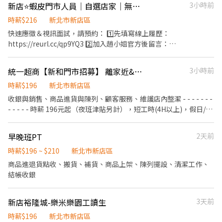
北市新店區北新路二段20號1樓 新店安康 - 智取店 新北市新店區安
新店⭐蝦皮門市人員｜自選店家｜無經驗可｜快速報到❤️
3小時前
康路二段161號1樓 - ❤ 加好友 0968932263 ➜ 優S立即為您安排 ❤
時薪$216
新北市新店區
快速報名 https://lin.ee/dw3fQXf 【截圖應徵職缺+姓名+電話】 ⭐
優先安排⭐
快速應徵＆視訊面試，請預約： 1️⃣先填寫線上履歷：
https://reurl.cc/qp9YQ3 2️⃣加入趙小姐官方後留言：
https://lin.ee/Y0jPj9A3 （ID：@359keqlq） 留言>>>>姓名/電話
＋截圖職缺 ⸻⸻⸻⸻⸻⸻⸻⸻ ✅
統一超商【新和門市招募】 離家近&彈性排班、歡迎二度就業/樂齡/兼職等
3小時前
工作內容： 1. 包裹收寄、搬運、盤點、理貨 2. 協助門市服務與收銀
作業 3. 維持環境清潔 4. 配合調店及支援工作 5. 協助門市日常營運維
時薪$196
新北市新店區
護 ✅工作時間： 早班：10:30-17:30 晚班：16:15-22:45、18:45-
收銀與銷售、商品進貨與陳列、顧客服務、維護店內整潔​ - - - - - - -
22:45 假日班：10:30-22:45 *皆為彈性排班，視情況加班 ＊ 一週至
- - - - -​ 時薪 196元起（夜班津貼另計），短工時(4H以上)，假日/暑
少給班 4 天（假日需能配合）＊ ✅工作待遇：時薪216 ✅工作地
期PT亦可​ - - - - - - - - - - - -​ 日班/夜班/大夜班/假日班；工時安排仍
點：(可自選店點) 新店中興二店 新北市新店區中興路三段189號1樓
按工作現場需求。​ 招募職位：兼職人員/大夜班人員(依各門市需求
早晚班PT
2天前
新店北宜店 新北市新店區北宜路二段69號1樓 新店安和店 新北市新
為主)​ 工作地點：依您鄰近地區媒合​ *學經歷不拘，喜歡與人互動，
店區安和路二段163號1樓 新店安康三店 新北市新店區安康路三段
時薪$196 ~ $210
新北市新店區
樂觀開朗，具有服務熱忱*​ 若對其他地區有意願也歡迎投遞！ ​
175號1樓 新店百忍店 新北市新店區百忍街1-1號1樓 😊門市缺額變
商品進退貨點收、搬貨、補貨、商品上架、陳列擺設、清潔工作、
動很快很快，先搶先贏 ＊＊＊＊＊＊＊＊＊＊＊＊＊＊＊＊＊＊＊
結帳收銀
＊ ☑️至少配合四個月以上 ☑️ 需配合加班，搬運重物（約 15 公斤）
💡皆會提供完整教育訓練＋店面實習，新手也OK！💡
新店裕隆城-樂米樂園工讀生
3天前
時薪$196
新北市新店區