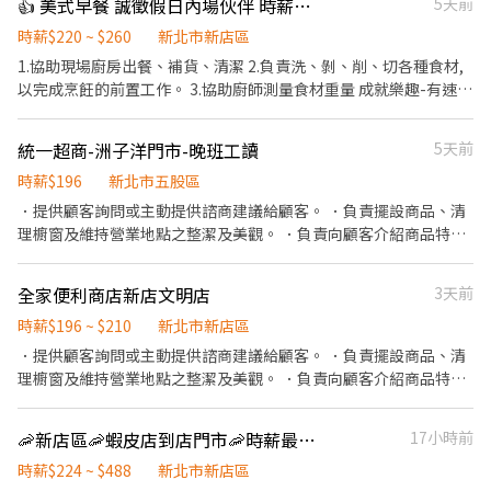
👍 美式早餐 誠徵假日內場伙伴 時薪$220-260
5天前
🔹假日早班：07:00-12:00 🔹假日晚班：17:30-23:30 (上班時數為
負責結帳、收銀等工作。 餐飲內場： ．擔任廚師的助手，處理烹飪
2~6小時，一個月至少6天，依實際情況而定) ⸻ ✅工作待遇：
前與烹飪中之準備工作與其他餐廳相關事務。 ．負責洗、剝、削、
時薪$220 ~ $260
新北市新店區
日班時薪=$229 晚班另有獎金+20=時薪$249 夜班另有獎金+40=時
切各種食材。 ．負責清理工作環境、設備和餐具。 ．準備不同餐點
1.協助現場廚房出餐、補貨、清潔 2.負責洗、剝、削、切各種食材,
薪$269 ━━━━━━━━━━━━━ 📍 【熱門開缺地點】新北市
所需要的食材。 ．協助測量食材的容量與重量。 ．負責擺盤、打包
以完成烹飪的前置工作。 3.協助廚師測量食材重量 成就樂趣-有速度
三重、土城、中和、永和、汐止、板橋、淡水、新店、新莊、蘆洲
外帶服務。
感的工作內容,有發展自我實踐的舞台 加入我們無需任何經驗,歡迎
━━━━━━━━━━━━ 📩 【火速卡位應徵流程】 ➊ 點擊填寫
所有求職者,不排斥二度 就業!只要願意學習、熱衷於團隊合作、熱
廠商制式履歷（1分鐘完成，快速安排送審）： 👉
統一超商-洲子洋門市-晚班工讀
5天前
愛餐飲、隨時保持熱情、正面思考、態度積極、有責任心和企圖心,
https://reurl.cc/Wbek79 🔒 【隱私防線】個資僅供廠商審核，敏感
都歡迎您加入我們的團隊。
時薪$196
新北市五股區
欄位（身分證/詳細地址）錄取前皆可先不填！ ➋加入留言： 👉
．提供顧客詢問或主動提供諮商建議給顧客。 ．負責擺設商品、清
https://lin.ee/OBnhVN5 私訊留下 ⌜姓名+電話 +應徵蝦皮門市人
理櫥窗及維持營業地點之整潔及美觀。 ．負責向顧客介紹商品特
員」💥
徵、品質與價格及示範操作方法，以協助顧客選擇。 ．負責在顧客
成交後之包裝、收款、交付商品、開發票或收據。 ．負責在當天結
全家便利商店新店文明店
3天前
束營業前，統計銷售情形、盤點貨品存量及撰寫當日業務報表。
時薪$196 ~ $210
新北市新店區
．提供顧客詢問或主動提供諮商建議給顧客。 ．負責擺設商品、清
理櫥窗及維持營業地點之整潔及美觀。 ．負責向顧客介紹商品特
徵、品質與價格及示範操作方法，以協助顧客選擇。 ．負責在顧客
成交後之包裝、收款、交付商品、開發票或收據。
🦐新店區🦐蝦皮店到店門市🦐時薪最高488元🦐無經驗可BY
17小時前
時薪$224 ~ $488
新北市新店區