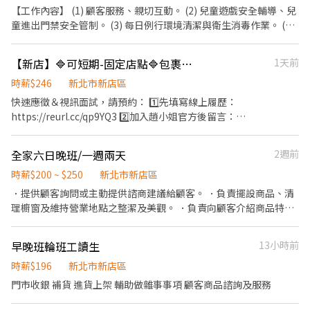
【工作內容】 (1) 顧客服務、親切互動。 (2) 兒童遊戲安全輔導、兒
童進出門禁安全管制。 (3) 每日例行環境清潔與衛生消毒作業。 (4)
遊具整理與清潔消毒。 (5) 場館內互動式及歡樂氣氛營造。 【徵才
條件】 *完整教育訓練 *保障薪資及透明的升遷制度 *享勞健保 *積
【新店】🔷可短期-固定店點🔷包裹取貨門市人員🔷快速上工
1天前
極活潑，喜歡從事親子互動工作。 ▲工作時間：11:00-20:00或
13:00-22:00 (依現場排班情況調整/中間休息一小時不計薪) ▲需配
時薪$246
新北市新店區
合排班 ▲具服務熱誠 ▲無不良前科 ★工作歡樂、同事相處和睦，歡
快速應徵＆視訊面試，請預約： 1️⃣先填寫線上履歷：
迎無經驗學生、應屆畢業長期兼職★ ★具學前教育相關科系背景、
https://reurl.cc/qp9YQ3 2️⃣加入趙小姐官方後留言：
具服務業相關經驗尤佳★ ★歡迎喜歡小朋友的大朋友，有熱誠，重
https://lin.ee/Y0jPj9A3 （ID：@359keqlq） 留言>>>>姓名/電話
團隊合作的夥伴，加入我們的行列！
＋截圖職缺(HD) ⸻⸻⸻⸻⸻ 🔷工作內容 (固定
全家六日晚班/一週兩天
2週前
店點 不須跑點) ❶負責進貨驗收作業，確認包裹數量與狀態無誤 ❷
執行店到家宅配包裹上架 ❸進行揀貨、打包作業，並將包裹上架至
時薪$200 ~ $250
新北市新店區
智取櫃 ❹紀錄騎手取件紀錄與配送順序符合建議配送順序，並回報
．提供顧客詢問或主動提供諮商建議給顧客。 ．負責擺設商品、清
給宅配區經理 ❺維持門市作業區整潔，執行日常清潔與環境維護 ❻
理櫥窗及維持營業地點之整潔及美觀。 ．負責向顧客介紹商品特
配合蝦皮店到店相關營運需求，彈性調整工作內容 🔷工作時段 早
徵、品質與價格及示範操作方法，以協助顧客選擇。 ．負責在顧客
班：07:30 - 13:30 午班：13:30 - 17:30 晚班：19:30 - 23:30 🔷 薪資
成交後之包裝、收款、交付商品、開發票或收據。 ．負責在當天結
早晚班輪班工讀生
13小時前
早班時薪$226 午班時薪$226 晚班時薪$246 🔷 工作地點：新新店百
束營業前，統計銷售情形、盤點貨品存量及撰寫當日業務報表。
忍 - 智取店 🔷 招募條件 ❶必須配合排班與輪班，一週至少要排班 4
時薪$196
新北市新店區
天（六、日至少可上班 1 天） ❷可指定不上班時段（例如：每週三
門市收銀 補貨 進貨上架 輔助做雜事事項 顧客商品諮詢及服務
固定不能上班） ❸至少配合三個月 ⭐無需上教育訓練和實習，錄取
後可立即上工