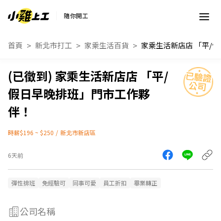
隨你開工
首頁
新北市打工
家乘生活百貨
家乘生活新
家乘生活新店店 「平/
假日早晚排班」門市工作夥
伴！
時薪$196 ~ $250
/
新北市新店區
6天前
彈性排班
免經驗可
同事可愛
員工折扣
畢業轉正
公司名稱