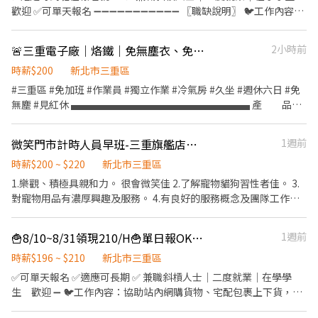
上9:00分為休息時間~可於小雞上工留言~請勿撥打電話
歡迎 ✅可單天報名 ➖➖➖➖➖➖➖➖➖➖➖ 〖職缺說明〗 🐦工作內容：
協助站內網購貨物、宅配包裹上下貨，按配送區域分類，以箱貨為
主，站內有運輸帶or 推車輔助。 🐦領薪方式：下班領現；匯款
🚨三重電子廠｜烙鐵｜免無塵衣、免加班
2小時前
➖➖➖➖➖以下工作地點自選➖➖➖➖➖➖ 🐦工作地點1：新北市三重區
重光街50號（新北產業園區站旁） 工作時間： ➡️下午短班：16：
時薪$200
新北市三重區
30 ~ 19：30 →$時薪196元 ➡️小夜班：17:00/17:30/18：00 ~ 23：
#三重區 #免加班 #作業員 #獨立作業 #冷氣房 #久坐 #週休六日 #免
30 →$時薪196元 ➡️小夜班B 18：30 / 19:00 (自選時段上班) ~ 23：
無塵 #見紅休 ▄▄▄▄▄▄▄▄▄▄▄▄▄▄▄▄▄▄ 產 品：
30 (此時段進場超過正常上班時間，上班前須電洽現場組長確認可否
影像相關產品 公司地址：三重重新路四段 上班時間：08:50～18:00
進班) ➡️大夜班：01:00-07:00 →＄時薪210元 ➡️冷藏班：00：00 ~
加班時間：無 休息時間：午休60分 間休3次各10分 時 薪：$200
微笑門市計時人員早班-三重旗艦店週一到週五10:00-14:00
1週前
06：00 →＄時薪210元(冷藏)（長期匯款） ➖➖➖➖➖➖➖➖➖➖➖ 🐦
供 餐：自理 休假方式：週休六日/見紅休 作業型態：獨立作
工作地點2：新北市三重區光復路二段161號（近先嗇宮） 工作時
業、久坐居多 工作內容：組裝/焊錫/品檢/包裝/備料 簡
時薪$200 ~ $220
新北市三重區
間： ➡️下午班：15：30 / 16：00 (自選時段進場) ~ 19：30 / 20：
易機台操作/環境整潔 備註需求：有耐心、眼力好、不菸不檳榔
1.樂觀、積極具親和力。 很會微笑佳 2.了解寵物貓狗習性者佳。 3.
30 (自選時段下班) →$時薪196/H ➡️大夜班：00：30 ~ 07：
不噴香水 應徵方式：按立即應徵 加LIN.E：
對寵物用品有濃厚興趣及服務。 4.有良好的服務概念及團隊工作精
00→＄時薪210元 ➖➖➖➖➖➖➖➖➖➖➖ 🐦工作地點3：新北市蘆洲區
xingfu558 留下姓名、電話、應徵職缺 加快
神。 5.抗壓性佳、能適應久站。 6.具電腦基本操作能力。 7.有養狗
國道路二段86號（近徐匯中學站） 工作時間： ➡️小夜班18：00 ~
應徵流程
貓經驗者佳 。 8.商品銷售、擺設陳列。
24：00→$時薪196/H ➡️大夜班01：00 ~ 07：00→＄時薪210元
🍟8/10~8/31領現210/H🍟單日報OK🍟近捷運先嗇宮🍟大小夜理貨員 C2
1週前
➖➖➖➖➖➖➖➖➖➖➖ 🐦工作地點4：新北市中和區環中路140號（近
時薪$196 ~ $210
新北市三重區
中和環球） 工作時間： ➡️大夜班00：30 / 01：00 ~ 07：00→＄時
✅可單天報名 ✅適應可長期 ✅ 兼職斜槓人士｜二度就業｜在學學
薪210元 ➖➖➖➖➖➖➖➖➖➖➖ 🐦工作地點5：台北市北投區立德路
生 歡迎 ➖ 🐦工作內容：協助站內網購貨物、宅配包裹上下貨，按
111號 (北投關渡站旁) 工作時間： ➡️下午班：下午15：00 /16：00
配送區域分類，以箱貨為主，站內有運輸帶or 推車輔助。 🐦領薪方
~ 20：00 ＄時薪200元（以長期職缺為主，臨時偶爾會開:當天才