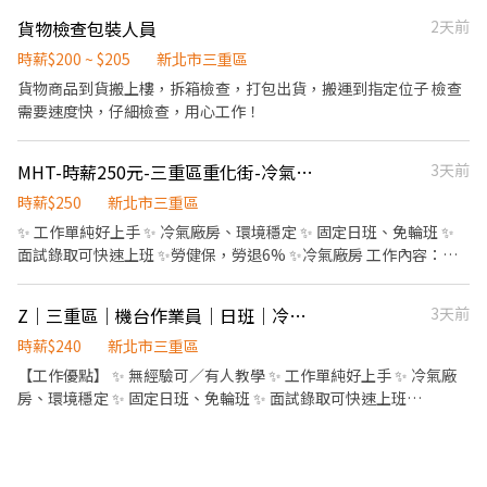
＝＝＝＝＝＝＝＝＝＝＝＝＝＝＝＝ 🦐【休假制度】：排休制 (輪
雙頭班：0700-1330 & 1730-0000(全天班) 實際排班補充：(實際排
班人員依照當月紅字天數排休；時薪人員依照門市與個人可配合時
貨物檢查包裝人員
2天前
班依區經理安排為主) 上午 : 7:00-8:30之間到班 , 2-5小時 晚上 :
段) 🦐【薪資待遇】 一般店✨$196+區域津貼=$206起 智取店
時薪$200 ~ $205
新北市三重區
17:30-18:30之間到班 , 2-6小時 ⚠(智取店需有機車) ----------------
✨$196+區域+交通+班別津貼=$214~264 ＝＝＝＝＝＝＝＝＝＝＝
------------------------------------------------ ▶夜班時段：23:30
貨物商品到貨搬上樓，拆箱檢查，打包出貨，搬運到指定位子 檢查
＝＝＝＝＝＝＝＝＝＝＝＝＝＝＝ 📍【一般店-缺額門市 ↓ ↓
–03:30（跨日夜班），實際上班時間依門市安排為主。 • 跑點範
需要速度快，仔細檢查，用心工作！
↓】： 三重龍門二店-新北市三重區龍門路232號1樓 蘆洲民族二店-
圍：工作型態為每日跑點約3–10家門市，跑點距離約16km內。 ---
新北市蘆洲區民族路151號1樓 ＝＝＝＝＝＝＝＝＝＝＝＝＝＝＝＝
-------------------------------------------------- 🛕 薪資待遇：
＝＝＝＝＝＝＝＝＝＝ 📍【智取店-缺額門市 ↓ ↓ ↓】 三重光復 -
MHT-時薪250元-三重區重化街-冷氣廠房-堆高機人員
3天前
【一般有人店】時薪196元起，跑點時薪每小時再多10元 ✈【八里
智取店-新北市三重區光復路一段21號1樓 三重三民 - 智取店-新北市
區】時薪$196+25區域津貼=$221 ✈【三重區、蘆洲區】時薪
時薪$250
新北市三重區
三重區三民街77號1樓 三重慈愛 - 智取店-新北市三重區慈愛街74號
$196+20區域津貼=$216 ✈【新莊區】時薪$196+10區域津貼=$206
1樓 三重五華 - 智取店-新北市三重區五華街62之1號1樓 三重雙園 -
✨ 工作單純好上手 ✨ 冷氣廠房、環境穩定 ✨ 固定日班、免輪班 ✨
✈【樹林區】時薪$196
智取店-新北市三重區雙園街124號1樓 三重正義 - 智取店-新北市三
面試錄取可快速上班 ✨勞健保，勞退6% ✨冷氣廠房 工作內容：堆
✨✨✨✨✨✨✨✨✨✨✨✨✨✨✨✨✨✨✨✨✨✨✨✨ 【智取店】時薪
重區正義北路335號1樓 蘆洲水湳 - 智取店-新北市蘆洲區水湳街31
高機作業，有機的生鮮蔬果、生鮮食品、休閒食品、保健食品、生
$196+區域津貼+8元交通津貼 ✈【八里區】196+25元區域津貼+8元
號1樓 蘆洲長安二 - 智取店-新北市蘆洲區長安街44號1樓 ＝＝＝＝
活用品的分揀、出貨等... 上班時間： 08:00~17:00 時薪250元；月均
交通津貼=$229 ✈【三重區、蘆洲區】為$196+20元區域津貼+8元
Z｜三重區｜機台作業員｜日班｜冷氣廠房
3天前
＝＝＝＝＝＝＝＝＝＝＝＝＝＝＝＝＝＝＝＝＝＝ ❗需可配合調店、
44K 公司地址：📍三重區重化街28號 距離最近的公車站牌為：「新
交通津貼=$224 ✈【新莊區】時薪$196+10元區域津貼+8元交通津
支援❗❗需可配合調店、支援❗ ✨另外教育訓練、實習皆有支薪且享勞
北大道重光街口」 可搭乘 299、520、617、652 或 958 號公車，下
時薪$240
新北市三重區
貼=$214 ✈【樹林區】時薪$196+5元區域津貼+8元交通津貼=$209
健保完整保障唷✨ ❤️因每天都有面試，故門市缺額會有變動唷~ ❤️
車後步行約 1 至 3 分鐘即可抵達 休假制度：📅固定休日，另一天排
【工作優點】 ✨ 無經驗可／有人教學 ✨ 工作單純好上手 ✨ 冷氣廠
應徵晚班時段每小時多20晚班津貼 應徵夜班時段每小時多40晚班津
如果您想盡快上工、想找穩定的工作，點選『立即應徵』，將盡速
休 發薪制度：每月10號 快速應徵：https://lin.ee/AeE2u7i（截圖
房、環境穩定 ✨ 固定日班、免輪班 ✨ 面試錄取可快速上班
貼 ✨✨✨✨✨✨✨✨✨✨✨✨✨✨✨✨✨✨✨✨✨✨✨✨ ✈ 工作內容：門
為您安排❤️
職缺詢問）
━━━━━━━━━━ 【工作內容】 🔹CNC機台作業員，工作內容
市營運、維護 / 包裹收寄、搬運、盤點、理貨 / 商品銷售、上架排
單純，無經驗可學習 【工作時間】 🕗 08:00－17:10 【薪資待遇】
面、進貨、補貨 / 顧客接待、收銀結帳 / 環境整潔、門市支援 ✈ 休
💰 時薪 240元 【休假制度】 📅 週休二日／見紅休（週六視情況加
假福利 : 排休制 - 正須早晚倫班、兼依門市與個人可配合時段 -------