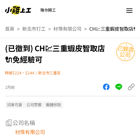
隨你開工
首頁
新北市打工
材霈有限公司
CH💹三重
CH💹三重蝦皮智取店
🔌免經驗可
時薪$224 ~ $244
/
新北市三重區
2月前
同事可愛
公司聚餐
團體保險
公司名稱
材霈有限公司