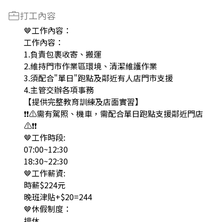
打工內容
🤎工作內容：
工作內容：
1.負責包裹收寄、搬運
2.維持門市作業區環境、清潔維護作業
3.須配合"單日"跑點及鄰近有人店門市支援
4.主管交辦各項事務
【提供完整教育訓練及店面實習】
❗️❗️⚠️需有駕照、機車，需配合單日跑點支援鄰近門店
⚠️❗️❗️
🤎工作時段:
07:00~12:30
18:30~22:30
🤎工作薪資:
時薪$224元
晚班津貼+$20=244
🤎休假制度：
排休