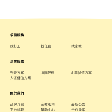
班） 【工作地點】 📍 三重區光復路一段（近先嗇宮捷運站） ✌️截圖
---------------------------------------------------------------------
後-快速應徵：https://lin.ee/AeE2u7i ✌️沃克人力：02-2388-1982
----------------------------- 🎯🎯🎯【工-作-地-點】🎯🎯🎯 ❤️【新
✌️葉專員：0967255368
北三重區】❤️ 三重三和店 新北市三重區三和路四段145巷84號1樓
三重龍門二店 新北市三重區龍門路232號1樓 三重重新店 新北市三
重區重新路四段184巷32號1樓 三重仁愛店 新北市三重區仁愛街514
號1樓 三重中正店 新北市三重區中正北路101號1樓 三重慈愛 - 智取
店 新北市三重區慈愛街74號1樓 三重雙園 - 智取店 新北市三重區雙
求職服務
園街124號1樓 三重正義 - 智取店 新北市三重區正義北路335號1樓 -
---------------------------------------------------------------------
找打工
找任務
找家教
----------------------------------- ❤️【新北蘆洲區】❤️ 蘆洲民族三
店 新北市蘆洲區民族路327巷24號1樓 蘆洲光榮店 新北市蘆洲區光
榮路24號1樓 蘆洲民族二店 新北市蘆洲區民族路151號1樓 蘆洲和平
企業服務
店 新北市蘆洲區和平路205號1樓 蘆洲長安二 - 智取店 新北市蘆洲
區長安街44號1樓 --------------------------------------------------
刊登方案
加值服務
企業儲值方案
------------------------------------------------------- ❤️【新北八
人派儲值方案
里區】❤️ 八里中山店 新北市八里區中山路二段306號1樓 八里龍形 -
智取店 新北市八里區龍形三街3號1樓 ------------------------------
---------------------------------------------------------------------
關於我們
------ ❤️【新北樹林區】❤️ 樹林中山店 新北市樹林區中山路三段
201號1樓 樹林三福店 新北市樹林區三福街148號1樓 樹林福順店 新
品牌介紹
家教服務
最新公告
北市樹林區福順街79號1樓 樹林柑園 - 智取店 新北市樹林區柑園街
平台規範
幫助中心
合作提案