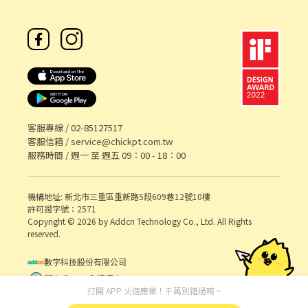
二段7號1樓 樹林大有 - 智取店 新北市樹林區大有路2號1樓 樹林中
華 - 智取店 新北市樹林區中華路245號1樓 --------------------------
---------------------------------------------------------------------
---------- ❤️【新北新莊區】❤️ 新莊五工店 新北市新莊區五工路92
號1樓 新莊新泰店 新北市新莊區新泰路8號1樓 新莊建福店 新北市新
莊區建福路59巷13號1樓 新莊雙鳳店 新北市新莊區雙鳳路34號1樓
新莊龍安店 新北市新莊區龍安路287號1樓 新莊中平店 新北市新莊
區中平路184巷32號1樓 新莊體育 - 智取店 新北市新莊區公園路95
號1樓 新莊榮華 - 智取店 新北市新莊區榮華路一段58號1樓 以上區
客服專線 /
02-85127517
域如有興趣也可以詢問唷～ ----------------------------------------
客服信箱 /
service@chickpt.com.tw
----------------------------------------------------------------- 以
服務時間 / 週一 至 週五 09：00 - 18：00
上地區須配合其他門市支援 ※目前只缺長期為主喔~ -以上地址皆可
應徵- ❤️❤️獨家福利，名額有限＿為您找到最符合需求的天使職缺。
❤️❤️
機構地址: 新北市三重區重新路5段609巷12號10樓
許可證字號：2571
Copyright © 2026 by Addcn Technology Co., Ltd. All Rights
reserved.
數字科技股份有限公司
鄧白氏 ESG 永續標章
打開 APP 火速應徵！千萬別錯過唷 ~