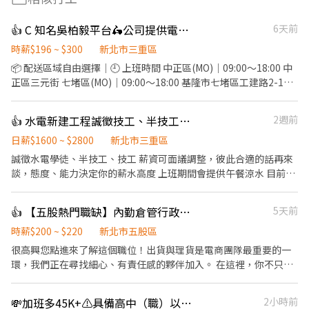
👍 C 知名吳柏毅平台🛵公司提供電動機車、保底+獎金
6天前
時薪$196 ~ $300
新北市三重區
📦 配送區域自由選擇｜🕘 上班時間 中正區(MO)｜09:00～18:00 中
正區三元街 七堵區(MO)｜09:00～18:00 基隆市七堵區工建路2-1號
2樓 (急缺) 板橋區(MO)｜08:00～17:00 土城區永豐路2654-1號 土城
區(PC)｜08:00～17:00 板橋區大觀路一段28巷118號 (急缺) 中正區
👍 水電新建工程誠徵技工、半技工、學徒
2週前
(PC)｜08:00～17:00 三重區環河南路228號 三重區(PC)｜09:00～
18:00 三重區環河南路228號 蘆洲區(PC))｜08:00～17:00 三重區環
日薪$1600 ~ $2800
新北市三重區
河南路228號 ) 大安區(PC))｜信義區松德路257號 永和區(PC)｜ 中
誠徵水電學徒、半技工、技工 薪資可面議調整，彼此合適的話再來
和區圓通路435巷3-15號 💰 制度： 35K 加上各種激勵獎金、全勤獎
談，態度、能力決定你的薪水高度 上班期間會提供午餐涼水 目前建
金 送件也有累計件數獎金 平均輕鬆月收 50K以上 💵 獎金多・訂單
案 新莊 三重 有意願者，請私訊洽談～😊
多・收入穩！ 準時發薪 ✅ 每月15號帳上見 💳 ✨ 我們在找這樣的
👍 【五股熱門職缺】內勤倉管行政｜工作環境佳｜時薪200-220｜可現領週領
5天前
你： 想穩定賺高薪 動作快、時間觀念好 想多接多賺、越跑越順！ ⚡
高薪直送你的口袋！ 👉 名額有限，快來加入我們吧！
時薪$200 ~ $220
新北市五股區
很高興您點進來了解這個職位！出貨與理貨是電商團隊最重要的一
環，我們正在尋找細心、有責任感的夥伴加入。 在這裡，你不只是
一個包貨員。為了讓你徹底了解我們的商品與運作邏輯，初期將以
「現場進出貨與流程熟悉」為主；當你練就一身紮實的基本功後，
💸加班多45K+⚠️具備高中（職）以上學歷
2小時前
我們將逐步培訓你參與「客服與行政」作業，讓你的職涯技能持續