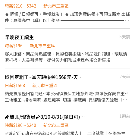
升級！ 【你的主要任務：階段性成長】 📦 第一階段：倉儲理貨與品
時薪$210 ~ $342
新北市三重區
質把關（打好基本功） 精準出貨：負責日常進出貨作業、揀貨與包
🔥 週領 / 日領都可，手慢就沒！ 🔥 加班免費供餐＋可預支薪水 ⚠️條
貨，確保商品準確送達客戶手中。 品質控管：執行產品品管檢查。
件：具備高中（職）以上學歷 ━━━━━━━━━━━━━━━ 👑
（⚠️ 小提醒：此職務需配合搬運部分貨品，歡迎當作日常活動筋
【職缺特色】 ⭕ 加班免費供餐 ⭕ 週休六日 / 見紅休 ⭕ 流線化作
骨！） 庫存掌握：協助訂單備貨統計、定期的庫存管理與盤點作
業，人為控管 ⭕ 可預支薪資 ⭕ 穩定加班，收入飽飽
早晚夜工讀生
5天前
業。 💻 第二階段：行政營運與客服支援（技能再升級） 數據與表
━━━━━━━━━━━━━━━ 【工作內容】筆電的組裝/測試/
單：協助訂單管理與簡易報表、表單製作。 客服與行政：熟悉現場
包裝 【上班地點】新北市三重區興德路 【上班時間】09:00～
時薪$196
新北市三重區
作業後，將視情況安排執行客服回覆與行政相關支援。 團隊協作：
18:00 【加班時間】18:30～20:30 【休息時間】上下午10分/午休60
客人服務、商品清點整理、貨物包裝搬運、物品送件跑腿、環境清
其他主管交辦事項，與團隊一起解決營運上的大小事。 【我們在找
分/加班30分 【薪資待遇】時薪 $210 加班$277 ~$342 【預支薪
潔打掃、人員引導等，提供勞力服務或處理各項交辦事項
這樣的你】 細心負責：面對繁雜的訂單與商品，能保持耐心與細緻
水】隔日領 / 隔週領 【火速應徵】📱 搜尋LIN.E ID👉xingfu558
度。 靈活彈性：願意配合現場實際情況，彈性調配每日的工作優先
順序。 願意學習：不排斥體力活，且對電商後台行政、客服作業有
徵固定粗工~當天轉帳領1568元-天天有工作~無經驗可~有經驗佳~歡迎各位加入
2天前
學習熱忱。 【公司官網】 https://www.jessica94daily.com (歡迎
日薪$1568
新北市三重區
先至官網逛逛，了解我們正在熱賣的優質商品！)
請先投履歷回答問題~!本公司須投保工地意外險~無法投保請自重~!
工地粗工~掃地清潔~處理雜事~切鐵~掃鷹架~具經驗優先錄取~! 無
經驗需具備肯配合精神~! 天天有工作~天天轉帳發薪水! 中午休息一
小時~!午餐自理~! 本公司新莊.三重.板橋.中和. 北市皆有工地~歡迎各
🌠雙北/理貨員🌠8/10-8/31(單日可)領現240/H🌠午/晚/夜 C2
1週前
位加入團隊 能支援各工地及一週配合多日的優先錄取！ 應徵工作~
請先在小雞上工留言~勿直接撥打電話~! 另外，我們是政府合法立案
時薪$196 ~ $240
新北市三重區
公司，且經過小雞上工認證，怕詐騙不要來！ 麻煩~晚上19:00到早
✅確定可到班在報名就OK ✅ 兼職斜槓人士｜二度就業｜在學學生