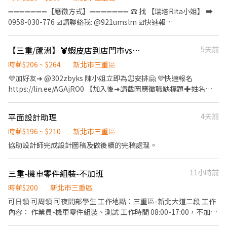
➖➖➖➖➖➖➖【應徵方式】➖➖➖➖➖➖➖ ☎️ 找 【瑞塔Rita小姐】 ➡
0958-030-776 ☑️請聯絡我: @921umslm ☑️快速報
名:https://lin.ee/7IEMBWG 加入後依照指示提供基本資料⭐優先安
排 ➖➖➖➖➖➖➖➖➖➖➖➖➖➖➖➖➖➖➖ 歡迎無經驗、二度就業、學生
【三重/蘆洲】🦞蝦皮店到店門市vs智取人員⚡兼職首選⚡地點任選⚡錄取高GJ
5天前
或想兼差的你/妳加入🦐 排休，依行事曆見紅天數休❤️❤️ 兼職時段
排休一周約3~5天(依實際區經理安排為主，可溝通再討論)❤️❤️ ☀️☀️
時薪$206 ~ $264
新北市三重區
【職-缺-介-紹】☀️☀️☀️ ✈ 工作時間： 長期輪班($29500，會早晚互
💜加好友➜ @302zbyks 陳小姐立即為您安排🤗 💜快速報名
輪班唷) 早班：11:00 - 19:30 晚班：14:15 - 22:45 【一般有人店】:
https://lin.ee/AGAjRO0 【加入後➜請截圖應徵職缺標題✚姓名✚
(以下4個時段可任選固定班，兼職時薪$196 ❤部分區域另有額外津
電話✚居住地區】 ＝＝＝＝＝＝＝＝＝＝＝＝＝＝＝＝＝＝＝＝＝
貼 早班兼職： 早6時段：10:30 - 17:00 早6時段：11:00 - 17:30 (早6
＝＝＝＝＝ 🦐【工作內容】 一般店 - 包裹收寄、搬運、盤點、理
平面設計助理
4天前
兩個時段都需能配合排班) ------------------------------------------
貨、收銀結帳、接待等 智取店：理貨、搬運、維持門市作業區環
----------- 午班兼職：15:00~19:00 --------------------------------
境、清潔維護作業、需有交通工具 (一天需跑店3~5間智取店) 🦐
時薪$196 ~ $210
新北市三重區
--------------------- 晚班兼職： 晚4：18:45~22:45 (如應徵晚4時
【上班時間】： 一般店 ↓ 早班時段 - 11:00~17:30 晚班時段 -
協助設計師完成設計圖稿及做後續的完稿處理。
段，可接受平日晚4，但假日兩天需能配合晚6時段) 晚6：
16:15~22:45、18:45~22:45 (一周至少4天可以上早6時段) ＝＝＝＝
16:15~22:45 ⚠晚4缺的門市比較少，可能會需要等待，多數會以晚
＝＝＝＝＝＝＝＝＝＝＝＝＝＝＝＝＝＝＝＝＝＝ 智取店 ↓ 早班時
6為主唷! ----------------------------------------------------- 【智
三重-機車零件組裝-不加班
11小時前
段 - 07:00~12:00、07:30~12:30、08:00~13:00、08:30~13:30 晚班
取店】 (時薪為196+8交通津貼=204) ❤部分區域津貼不同可額外詢
時段 - 17:30~21:30、18:00~22:00、18:30~22:30 全班時段(雙頭班)
時薪$200
新北市三重區
問~ ▶早班：
- 07:00~13:30+17:30~00:00 (上班約6~8小時) 夜班時段 -
可日領 可周領 可夜間部學生 工作地點：三重區-新北大道二段 工作
07:00~12:00/07:30~12:30/08:00~13:00/08:30~13:30(彈性排班) ▶
23:30~03:30 (上班約2~4小時) 午班時段 - 15:00~19:00 假日早班時
內容： 作業員-機車零件組裝、測試 工作時間 08:00-17:00，不加班
午班：15:00~19:00 ▶晚班：
段- 07:00-12:00 假日晚班時段- 17:30-23:30 ＝＝＝＝＝＝＝＝＝＝
薪資時薪200 用餐自理 週休二日
17:30~21:30/18:00~22:00/18:30~22:30 【晚班津貼另加 $20/H) ▶