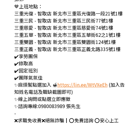
🤎上班地點：
三重光復 - 智取店 新北市三重區光復路一段21號1樓
三重三民 - 智取店 新北市三重區三民街77號1樓
三重慈愛 - 智取店 新北市三重區慈愛街74號1樓
三重五華 - 智取店 新北市三重區五華街62之1號1樓
三重雙園 - 智取店 新北市三重區雙園街124號1樓
三重正義 - 智取店 新北市三重區正義北路335號1樓
✔️享勞團保
✔️錄取高
✔️固定班別
✔️團隊氣氛佳
✨麻煩幫點選加入 🍯
https://lin.ee/WtVXeEh
(加入告
知姓名電話及職缺截圖即可)
✨線上詢問或點選立即應徵
✨諮詢專線:0980083989 張先生
-
❌求職免收費❌絕無詐騙┃⭕️免費諮詢 ⭕️安心上工