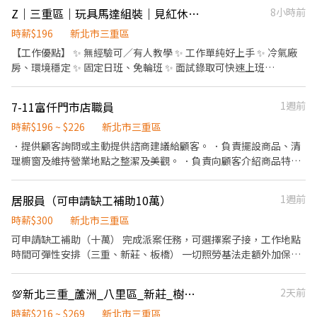
式：下班領現 ➖➖➖➖➖➖➖➖➖➖➖ 🐦工作地點：新北市三重區光復
能確認名額）臨時人員可下班領現 ➡️大夜班：凌晨01：00 ~ 07：
Z｜三重區｜玩具馬達組裝｜見紅休｜冷氣廠房
8小時前
路二段161號（先嗇宮六分鐘） 工作時間： #下午班：
00 ＄時薪210元 ➡️清晨班：清晨04：00 ~ 08：00 ＄時薪
15:00/16:00/16:30(自選時段進場) ~ 20：30 ➡️時薪196/H #大夜
時薪$196
新北市三重區
220元 ➖➖➖➖➖➖➖➖➖➖➖ 🐦工作地點6：台北市南港區重陽路423
班：00：30 ~ 07：00 ➡️時薪210/H ➖➖➖➖➖➖➖➖➖➖➖ ＊各時段班
巷2號 工作時間： ➡️大夜班：凌晨00：00/ 00：30 (當天通知開班時
【工作優點】 ✨ 無經驗可／有人教學 ✨ 工作單純好上手 ✨ 冷氣廠
別限額-收滿為止＊ 加 公司官方 ʟɪɴᴇ 詢問：ID ➤ @lisin888（力信
間) ～ 07：00＄時薪215元 ➖➖➖➖➖➖➖➖➖➖➖ 🐦工作地點7：新北
房、環境穩定 ✨ 固定日班、免輪班 ✨ 面試錄取可快速上班
公司） 線上應徵 https://lin.ee/A16xNAj 阿樂專員 ☎️0908-615333
市淡水區淡金路二段69-5號 (淡金北新站旁) 工作時間： ➡️大夜班：
━━━━━━━━━━ 【工作內容】 🔹 玩具馬達組裝與簡易加工
⭐️截圖聊聊快速應徵⭐️
凌晨00：30 / 01：00~08：00 / 09：00 ＄時薪210元 (當天才能
※ 工作內容單純，無經驗可學習 【工作時間】 🕗 08:00－17:00
7-11富仟門市店職員
1週前
確認有無缺額!!) ➖➖➖➖➖➖➖➖➖➖➖ 🐦工作地點8：新北市八里區商
【薪資待遇】 💰 時薪 196 元 【休假制度】 📅 週休二日／見紅休
港五路65號 (台北港旁、近八里老街) ➡️中班：中午11點/12點/13點
（週六視情況加班） 【工作地點】 📍 三重區光復路一段（近先嗇宮
時薪$196 ~ $226
新北市三重區
(自選時段進場) -19:00 ＄時薪 230/H (7/30前限時加碼中， 原時薪
捷運站） ✌️截圖後-快速應徵：https://lin.ee/AeE2u7i ✌️沃克人力：
．提供顧客詢問或主動提供諮商建議給顧客。 ．負責擺設商品、清
為220/H) 中間休息時間:下午14:00-14:30（休息時間不計薪）
02-2388-1982 ✌️葉專員：0967255368
理櫥窗及維持營業地點之整潔及美觀。 ．負責向顧客介紹商品特
➖➖➖➖➖➖➖➖➖➖ ➡️小夜班｜晚上19:00-24:00 ➡️時薪220元
徵、品質與價格及示範操作方法，以協助顧客選擇。 ．負責在顧客
➖➖➖➖➖➖➖➖➖➖ ➡️大夜班｜ 半夜24:00/24:30 -
成交後之包裝、收款、交付商品、開發票或收據。 ．負責在當天結
05:00/05:30/06:00/06:30(自選時段下班) ➡️時薪240元 (7/30前限時
居服員（可申請缺工補助10萬）
1週前
束營業前，統計銷售情形、盤點貨品存量及撰寫當日業務報表。 全
加碼中，原時薪235/H) ➖➖➖➖➖➖➖➖➖➖ ＊各時段班別限額-收滿
勤獎金600-1200 任職滿一年免費體檢 特休金額每年1月結算轉現金
時薪$300
新北市三重區
為止＊ 加 公司官方 ʟɪɴᴇ 詢問：ID ➤ @lisin888（力信公司） 線上應
每月分發營運獎金3-10元/每小時 年終獎金依個人表現發放
可申請缺工補助（十萬） 完成派案任務，可選擇案子接，工作地點
徵 https://lin.ee/A16xNAj 阿樂專員 ☎️0908-615333
時間可彈性安排（三重、新莊、板橋） 一切照勞基法走額外加保團
體保險 一進來不管案量就是6/4抽成，沒有話術，沒有門檻 當月配
合度最高，以及案量最多的居服員額外有獎金鼓勵，督導主管都好
💯新北三重_蘆洲_八里區_新莊_樹林【蝦皮店到店_門市人員】💯優質小夥伴TT
2天前
聊，歡迎來面試感受公司氛圍 需有照服員資格（上課就可以拿到）
有提供政府課程資訊請私訊 無經驗可免費培訓
時薪$216 ~ $269
新北市三重區