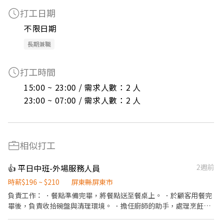
打工日期
不限日期
長期兼職
打工時間
15:00 ~ 23:00 / 需求人數：2 人

23:00 ~ 07:00 / 需求人數：2 人
相似打工
👍 平日中班-外場服務人員
2週前
時薪$196 ~ $210
屏東縣屏東市
負責工作： ．餐點準備完畢，將餐點送至餐桌上。 ．於顧客用餐完
畢後，負責收拾碗盤與清理環境。 ．擔任廚師的助手，處理烹飪前
與烹飪中之準備工作與其他餐廳相關事務。 ．負責洗、剝、削、切