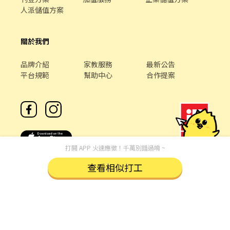
人派儲值方案
關於我們
品牌介紹
家教服務
最新公告
平台規範
幫助中心
合作提案
打開 APP 火速應徵！千萬別錯過唷 ~
查看相似打工
客服專線 /
02-85127517
客服信箱 /
service@chickpt.com.tw
服務時間 / 週一 至 週五 09：00 - 18：00
機構地址: 新北市三重區重新路5段609巷12號10樓