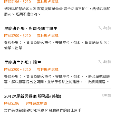
時薪$196 ~ $210
雲林縣虎尾鎮
泡好喝的茶給客人喝 就這麼簡單😌😌 適合活潑不怕生，熱情活潑的
朋友～ 短期不適合唷～
早晚班外場、廚房長期工讀生
2小時前
時薪$200 ~ $210
雲林縣虎尾鎮
餐飲外場： ．負責為顧客帶位、安排座位、倒水。 負責送菜 廚房：
備菜、出菜
早晚班內外場工讀生
2小時前
時薪$200 ~ $210
雲林縣虎尾鎮
餐飲外場： ．負責為顧客帶位、安排座位、倒水。 ．將菜單遞給顧
客、解決顧客提出之疑問，並給予餐點上的建議。 ．後續將顧客點
餐訊息通知廚房做餐，或可進行簡易餐飲之料理，如：烤土司或調
配飲料等。 ．於顧客用餐完畢後，負責收拾碗盤與清理環境。 ．並
204 虎尾新興餐廳 服務員(兼職)
3天前
負責結帳、收銀等工作。 餐飲內場： ．擔任廚師的助手，處理烹飪
前與烹飪中之準備工作與其他餐廳相關事務。 ．負責洗、剝、削、
時薪$196
雲林縣虎尾鎮
切各種食材。 ．負責清理工作環境、設備和餐具。 ．準備不同餐點
製作美味餐點 親切服務顧客 餐廳運作的最佳幫手
所需要的食材。 ．協助測量食材的容量與重量。 ．負責擺盤、打包