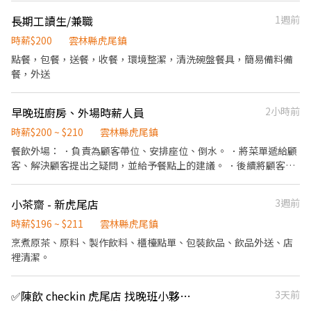
讓美味快速上桌 ✔ 沙拉吧點餐：美式自選方式，流程清晰易學 ✔ 環
長期工讀生/兼職
1週前
境維護：保持整潔，讓每位顧客都能安心享用 ✔ 顧客服務：用微笑
與熱情，帶給客人愉悅的用餐體驗 🌟 我們適合這樣的你 🔸 喜歡健
時薪$200
雲林縣虎尾鎮
康飲食與輕食文化 🔸 喜歡與人互動，樂於提供親切服務 🔸 工作態
點餐，包餐，送餐，收餐，環境整潔，清洗碗盤餐具，簡易備料備
度積極、講求團隊合作 🔸 不需經驗，願意學習就能輕鬆上手 💡 你
餐，外送
將獲得 ✔ 彈性排班：兼職、*職皆可，讓工作與生活平衡 ✔ 舒適環
境：清新輕食氛圍，沒有油煙與重勞動 ✔ 員工福利：夥伴用餐優
早晚班廚房、外場時薪人員
2小時前
惠，享受健康美味餐點 ✔ 學習成長：提供專業培訓，讓你從基礎到
進階都能掌握 💚 讓我們一起傳遞健康與美味，成為A-Nini的一份
時薪$200 ~ $210
雲林縣虎尾鎮
子！
餐飲外場： ．負責為顧客帶位、安排座位、倒水。 ．將菜單遞給顧
客、解決顧客提出之疑問，並給予餐點上的建議。 ．後續將顧客點
餐訊息通知廚房做餐，或可進行簡易餐飲之料理，如：烤土司或調
配飲料等。 ．於顧客用餐完畢後，負責收拾碗盤與清理環境。 ．並
小茶齋 - 新虎尾店
3週前
負責結帳、收銀等工作。 餐飲內場： ．擔任廚師的助手，處理烹飪
前與烹飪中之準備工作與其他餐廳相關事務。 ．負責洗、剝、削、
時薪$196 ~ $211
雲林縣虎尾鎮
切各種食材。 ．負責清理工作環境、設備和餐具。 ．準備不同餐點
烹煮原茶、原料、製作飲料、櫃檯點單、包裝飲品、飲品外送、店
所需要的食材。 ．協助測量食材的容量與重量。 ．負責擺盤、打包
裡清潔。
外帶服務。
✅陳飲 checkin 虎尾店 找晚班小夥伴🌵（短期不適合）
3天前