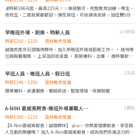
點。 🌙 雲林每週固定場次 ・週一：土庫 ・週二：斗六觀光夜市、
清洗洗碗→庫存盤點、出貨 等 ⭕獎金福利 ▪生日禮券 ▪不定期活
💰時薪196元起，最高215元！ ✨無經驗可，完整教育訓練 ✨學生、
崙背 ・週三：斗六成功夜市 ・週四：西螺 ・週五：莿桐、崙背、虎
動競賽獎金 ▪一年4次考核及調薪 ▪加班費可是以【5分鐘】為單位
夜校生、二度就業都歡迎 ✨彈性排班，可依課表安排 ✨加班費5分鐘
尾 ・週六：斗南、斗六觀光夜市、斗六成功夜市 ・週日：西螺、斗
計算喔 ⭕企業魅力 ▪「以人為本」注重團隊合作及交流，採納同仁
起算，付出不吃虧！ 【工作內容】 🔸外場：帶位、送餐、收銀、桌
六觀光夜市 天天有場，任你挑三天以上；鄰近的嘉義場次也可跨區
的意見，提升參與感 ▪除學習到日本商業禮儀、衛生知識及專業的
面整理、補充備品。 🔸內場：餐點製作、食材準備、洗滌清潔、庫
報班。 💰 薪資單純 雲林全區同一費率，時薪最高 $196，不分場
早晚班外場、廚房、時薪人員
2小時前
烹飪技巧，還可接觸店鋪的經營管理，例如：成本控管及數據分析
存整理。 不用擔心沒做過餐飲！ 有完整教育訓練，學長姐都會陪你
地、不分遠近，沒有底薪抽成那些複雜算法。當天做完當天結，24
等專業知識 ▪升遷快速且制度完善，依努力及成果將有升遷加薪的
一步一步熟悉工作內容。 🎁工作福利 ✔ 生日禮券 ✔ 不定期競賽獎
時薪$200 ~ $210
雲林縣虎尾鎮
小時內匯款或現場付現。 🌱 新手友善機制 完全沒經驗可以來。第一
機會 ▪享有完善的福利制度，加班費為5分鐘為單位計算，重視員
金 ✔ 一年4次考核調薪 ✔ 表現優秀有機會晉升管理職 📍工作地點：
誠徵虎尾夯石頭燒烤夥伴，加入早晚班外場或廚房工作。 • 接待帶
次先做 1~2 小時試作，教你怎麼穿、怎麼動、怎麼跟客人互動，試
工的辛勤付出 ▪計畫拓展全台灣，讓更多人有機會品嚐美味平價壽
斗六市大學路二段300號 🕘上班時間：09:00－23:00（依照雙方排
位與點餐服務 • 上菜及回收桌面 • 廚房備料、出餐 • 維持餐飲區
作一樣算錢。覺得不適合，做完那次就好，不勉強、不綁約。 😄 適
司，致力成為頂尖品牌 職務類別 餐飲服務生、工讀生、門市／店員
班安排） 🌟離職未滿3個月的夥伴回任，享年資延續、體檢費補助
與廚房整潔 無論有無經驗，歡迎嘗試，樂於學習即可投遞。
合對象 ・學生、二度就業、想賺外快的上班族都歡迎 ・不需要口才
／專櫃人員 工作待遇 時薪196~215元 （固定或變動薪資因個人資歷
及原薪資計算。 如果你正在找一份可以兼顧課業、收入穩定、工作
好，會揮手、會互動鞠躬就夠 ・有機車等交通工具、能載運裝備、
或績效而異） 工作性質 兼職 - 長期工讀、假日工讀、寒假工讀 上班
早班人員、晚班人員、假日班
2天前
氣氛好的打工， 歡迎加入我們，一起把美味帶給每一位客人！🍣
能獨自上工 ・能穩定一週上三天以上、願意自己保管專屬裝備 📍 面
地點 雲林縣斗六市大學路二段300號 上班時段 日班/晚班/假日班，
時薪$196 ~ $250
雲林縣虎尾鎮
試資訊 面試安排在雲林場次現場（依上方場次表擇一），談完直接
8:30~23:30，需輪班 休假制度 依公司規定 可上班日 一個月內 需求
看到現場長怎樣，當天就能決定要不要試作。 👉 應徵後我們會在
簡單備料、桌邊服務、餐點收送、整理環境、收銀點餐
人數 1~20人
24 小時內主動聯絡您，先聊 5 分鐘確認狀況再約面試。
A-NINI 夏威夷輕食-晚班外場兼職人員｜虎尾店
1週前
時薪$200 ~ $210
雲林縣虎尾鎮
【A-Nini夏威夷輕食｜誠徵夥伴】 🌿🥗✨ 你熱愛健康飲食、享受與
人互動的樂趣嗎？ 加入 A-Nini夏威夷輕食，成為我們充滿活力的團
隊一員！ 🔹 工作內容簡單、輕鬆上手 ✔ 基本備料：簡單食材處理，