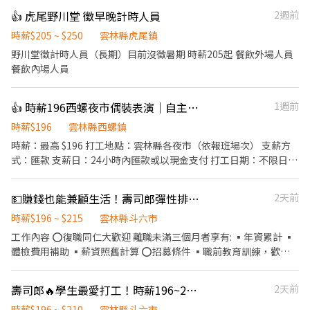
👍 虎尾野川堂 徵早晚計時人員
2週前
時薪$205 ~ $250
雲林縣虎尾鎮
野川堂徵計時人員（長期）目前沒徵暑期 時薪205起 餐飲外場人員
餐飲內場人員
👍 時薪196西螺夜市偶裝表演｜自主報班・無經驗可
1週前
時薪$196
雲林縣西螺鎮
時薪：最高 $196 打工地點：雲林縣各夜市（依報班場次） 支薪方
式：匯款 支薪日：24小時內匯款或以現金支付 打工日期：不限日期
（短時數／長短期皆可） 打工時間：18:00～21:00（部分場次至
22:00） 需求人數：10 人
💵賺錢也能兼顧生活！壽司郎彈性排班招募
2天前
──────────────────── 🎪 職位亮點 穿上偶裝
在夜市跟大家互動、拍照，做的是義演團的演出，不是發傳單、不
時薪$196 ~ $215
雲林縣斗六市
是推銷。當天做完當天領錢。 🧸 專屬裝備制（重要） 錄取後配發一
工作內容 ⭕復職同仁大歡迎 離職未滿三個月者享有: ▪年資累計 ▪
套「專屬於你」的裝備，自己保管、自己使用，不跟別人共用。因
體檢費用補助 ▪薪資照舊計算 ⭕招募條件 ▪職前教育訓練，歡迎
為裝備專人專套，我們只收能穩定配合的夥伴——一週至少要能上三
無經驗者加入!! ▪歡迎二度就業、外籍學生、實習簽約 ▪彈性排
天，且需能獨自上工、自行載運裝備。只想偶爾做一天的，這個職
班：8:30~23:30(請於面試時與主管確認班表) ⭕工作內容 ▪外場 帶
壽司郎🔥學生最愛打工！時薪196~215元｜加班5分鐘計薪
2天前
缺不適合。 🗓 自主報班制 沒有固定班表，也不排你的時間，場次自
客入座→介紹、服務→商品提供→食材補充→確認結帳金額→收銀
己挑（每週三天以上）。臨時有事提前說一聲就好，不扣錢、不記
結帳 等 ▪內場 商品進貨、準備、整理→料理製作→提供餐點→餐具
時薪$196 ~ $210
雲林縣斗六市