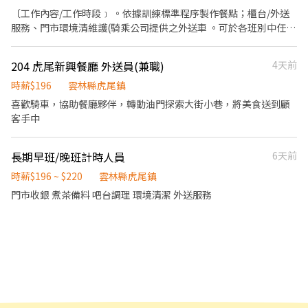
〔工作內容/工作時段﹞ 。依據訓練標準程序製作餐點；櫃台/外送
服務、門市環境清維護(騎乘公司提供之外送車 。可於各班別中任選
4-6小時彈性排班(班別依據面試餐廳需求為主 ﹝薪資福利﹞ ★ 基本
時薪：$196 "起" ★ 津貼福利 ◆ 外送津貼$10元/14元/趟；外送趟
204 虎尾新興餐廳 外送員(兼職)
4天前
次越多賺越多~~ ◆ 值班津貼：每小時20元(晉升組長後 ◆ 早、晚班
津貼：23:00-07:00（每小時享有50-80元津貼 ◆ 健檢：任職滿一年
時薪$196
雲林縣虎尾鎮
起，公司提供年度健檢照顧你的健康 ◆ 保險：除勞、健、勞退外，
喜歡騎車，協助餐廳夥伴，轉動油門探索大街小巷，將美食送到顧
公司更為你投保團保維護你的安全 ◆ 員工用餐折扣：兼職夥伴當日
客手中
任職滿4小時，即享有85折員購折扣；組長當日任職每四小時享有乙
餐員餐 ◆ 生日/節慶禮卷： 你生日我慶祝，生日當月我們提供你品
長期早班/晚班計時人員
6天前
牌禮卷 讓生日更有溫度 你過節我共歡，重要節慶我們提供你福利禮
券 好好與家人歡慶 你旅遊我贊助，每年職福會提供你旅遊津貼 好好
時薪$196 ~ $220
雲林縣虎尾鎮
享受幸福人生 ◎ 詳細工作時間於面試時告知
門市收銀 煮茶備料 吧台調理 環境清潔 外送服務