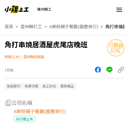
隨你開工
首頁
雲林縣打工
A樂粉親子餐廳(圓豐商行)
角打串燒居
角打串燒居酒屋虎尾店晚班
時薪$196
/
雲林縣虎尾鎮
1月前
免經驗可
免費供餐
員工折扣
畢業轉正
公司名稱
A樂粉親子餐廳(圓豐商行)
高回覆企業