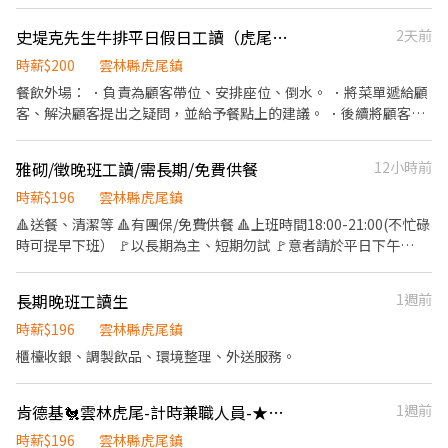
外帶服務。
史堤克先生牛排平日假日工讀（虎尾店）
2天前
時薪$200
雲林縣虎尾鎮
餐飲外場： ．負責為顧客帶位、安排座位、倒水。 ．將菜單遞給顧
客、解決顧客提出之疑問，並給予餐點上的建議。 ．後續將顧客點
餐訊息通知廚房做餐，或可進行簡易餐飲之料理，如：烤土司或調
配飲料等。 ．於顧客用餐完畢後，負責收拾碗盤與清理環境。 ．並
雅砌/徵晚班工讀/需長期/免費供餐
12小時前
負責結帳、收銀等工作。 餐飲內場： ．擔任廚師的助手，處理烹飪
前與烹飪中之準備工作與其他餐廳相關事務。 ．負責洗、剝、削、
時薪$196
雲林縣虎尾鎮
切各種食材。 ．負責清理工作環境、設備和餐具。 ．準備不同餐點
🔺送餐、清潔等 🔺有團保/免費供餐 🔺上班時間18:00-21:00(不忙碌
所需要的食材。 ．協助測量食材的容量與重量。 ．負責擺盤、打包
時可提早下班） 🚩以長期為主、短期勿試 🚩意者請於平日下午
外帶服務。
1:30-6:00自行攜帶履歷來面試（請不要訊息問有無缺人，一樣會請
你有空來現場面試喔） 🚩來面試前可以先電洽05-6312389詢問當
長期晚班工讀生
1週前
天是否店休 🚩每週二固定公休，其他按排休 🚩虎尾鎮成德街101號
時薪$196
雲林縣虎尾鎮
櫃檯收銀、調製飲品、環境整理、外送服務。
肯德基🐔雲林虎尾-計時兼職人員-★彈性周排班★-$196-$201"-享外送獎金
1週前
時薪$196
雲林縣虎尾鎮