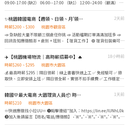
8H↑額外加碼津貼$300~$1000 💳 領薪超彈性 ✔匯款 ✔領現金 ✔可
09:00-17:00 (缺2） 06:00--17:00 （缺1） 12:00–24:00（額滿） /
轉他人帳戶 千萬不可以錯過高薪好康~~ ᴸᴵᴺᴱ ᴵᴰ ➞ @976lgyne (點網
夜班 晚上21:30/22:30/23:30至07:30-08:30 （缺3） 晚上17:00-
址即可加入) 日領高薪🔜包子推薦給你💖 加入後 提供『職缺截圖+姓
05:00（缺2） 時薪$240-$270 —— 🔥入職獎金 入職後出勤正常工時
✨桃園韓國電商【週領、日領、月'領、現金、匯款】【假日班皆有】交通車🩷
2天前
名+電話』 快速幫你安排上工✌ https://lin.ee/CcskdiH
第一個月獎金3000 第三個月獎金6000 🔥介紹獎金 每介紹一人出勤
時數*7 Ex:王大明 7月工時170小時 170*7=1190。 （介紹人與被介
時薪$200 ~ $300
桃園市觀音區
紹在職且當月工時120小時以上即有效） 沒有介紹人數上限
📣 急缺超大量不限額三個倉任你挑 📣 活動檔期訂單滿滿加班多 📣
回訊告知應徵酷澎 + 倉別 + 班別 - 【 理貨工作 】 🟢 理貨包裝需可接
受久站 / 久走 / 搬重 🟢 以下薪資須另扣保險 / 手續費 🟢 pda撿貨、
理貨、包裝 🟢早/晚班提供交通車接駁 交通車路線 (
✈️【桃園機場物流｜高時薪招募中】🔥
18小時前
https://reurl.cc/rErN4Z ) 🟢【 臨時工 】任何倉都沒有提供交通車
服務 - 【 上班地點 】 🔔 桃園 1 倉 : 大園建國路 (5F) ( 周休、假日早
時薪$260 ~ $295
桃園市大園區
班 ) 🔔 桃園 3 倉 : 大園中山南路 ( 假日班 ) 🔔 桃園 4 倉 : 觀音區玉林
💰 最高時薪 $295｜隔日領薪｜線上書審快速上工 ✅ 免經驗可 ✅ 錄
路 🔔 桃園 5 倉：觀音寶倉街 ( 可周休、假日班 ) 🔔 桃園 6 倉：大園
取快、立即安排上班 ✅ 隔日領全薪，實領不扣手續費 ✅ 工作穩定、
航翔路 🔔 桃園 7 倉：楊梅環東路 🔔 桃園 9 倉：大園區建國路 (3'F)
長短期皆可 📦【出口作業｜固定休星期一】 工作內容： ✔ 搬貨 ✔
🔔 桃園 10 倉：觀音區玉林路一段 🔔 桃園 12 倉：楊梅區環東路 (7
打盤 ✔ 疊貨 ✔ 封膠膜 ⏰ 班別／時薪 • 17:30－02:00｜💰$280 •
韓國💛最大電商 大園理貨人員📦 時薪210~240 有提供交通車🚌
1天前
倉樓下) 🔔 桃園 17 倉：大園區開和路 ( 限排休 ) 🔔 桃園 RC8：楊梅
18:30－03:00｜💰$280 • 21:30－06:00｜💰$280 🏆 每月績效評
區環東路 (4'F) ( 後面有寫缺長派才有缺，沒標註的都是無缺額 ) - ((
比，最高可達 $295／時 ━━━━━━━━━━━━━━━ 📦【進
時薪$210
桃園市大園區
堆高機需有證照及回訓證明 )) - 【 休假方式 】 周一至周日排休，一
口作業｜排休制】 工作內容： ✔ 拆貨 ✔ 理貨 ✔ 搬重物 ⏰ 班別／時
♾️快速應徵找小拉UU♾️ ❶點擊連結"加入：https://lin.ee/IUNhL0k
個月排休 8 ~ 10 天，單位報到當天由主管分配 - 【 工作時間 】 早班
薪 • 06:00－17:00｜💰$250 • 13:30－04:30｜💰$260 • 17:00－
❸加入後請留言【姓名/電話/應徵酷】 ॰ॱꕤ*｡ﾟ॰ॱꕤ*｡ﾟ॰ॱꕤ*｡ﾟ॰ॱꕤ*｡ﾟ
08 : 00 - 17 : 00 排休 $ 210 周休 $ 200 晚班 18 : 00 - 03 : 00 排休 $
06:00｜💰$270 🎁 全勤獎金 $2,000／月
॰ॱꕤ*｡ﾟ 🐰工作內容 pda撿貨、理貨、包裝 🐯上班時間&薪資 早班
240 周休 $ 230 ( 假日班固定上六日 ) - ♦️ 用餐：免費供餐 ♦️ 冰箱、
━━━━━━━━━━━━━━━ 🔥 高時薪 × 穩定工時 × 快速領
08:00-17:00 排休$210 周休$200 晚班 18:00-03:00 排休$240 周休