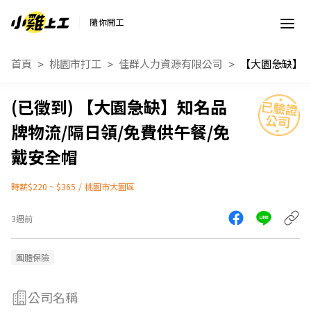
隨你開工
首頁
桃園市打工
佳群人力資源有限公司
【大園急缺】知名品
牌物流/隔日領/免費供午餐/免
戴安全帽
時薪$220 ~ $365
/
桃園市大園區
3週前
團體保險
公司名稱