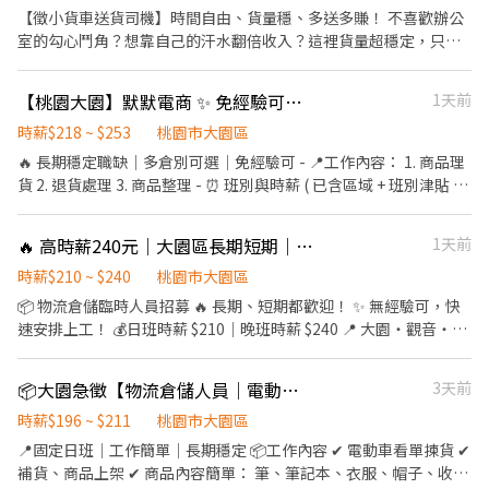
不悶熱 2.超過3X條路線的交通車，上班距離不是問題 3.不定期伙食
18-03 265$ 夜班00-09 320$ - 不定期津貼.獎金 ➖多廠區底下詢問➖
【徵小貨車送貨司機】時間自由、貨量穩、多送多賺！ 不喜歡辦公
津貼補助 4.廠區機車停車免費 ⭐️接駁車 ❤️詳細交通車路線可先自行
倪小姐:0968597856 賴ID同電話號碼 點擊看更多職缺
室的勾心鬥角？想靠自己的汗水翻倍收入？這裡貨量超穩定，只要
查詢唷~ https://forms.office.com/r/p8ECMPGJbb
>>>>>>https://lin.ee/ROf26nI (若電話沒接到幫我在賴上留言唷) #
肯送，收入自己決定！ 我們的優勢： 時間自由：自己安排步調，當
久站久動 #搬重 #無冷氣廠區
自己的時間管理大師。 貨量充足：單量穩定不迷路，多勞多得不卡
【桃園大園】默默電商 ✨ 免經驗可、簡易理貨、日領、預支、街口 ✨ 福利優渥
1天前
上限。 系統超罩：內建神級導航幫你排好最佳路線，免背路名；後
台客服隨時支援異常狀況。 經驗傳授：免費教你獨門理貨密技，3
時薪$218 ~ $253
桃園市大園區
秒抓包裹，效率直接翻倍。 只要你符合： 持有職業小型車駕照（會
🔥 長期穩定職缺｜多倉別可選｜免經驗可 - 📍工作內容： 1. 商品理
開小貨車）。 有一支電量充足的智慧型手機。 細心、有責任感，講
貨 2. 退貨處理 3. 商品整理 - ⏰ 班別與時薪 ( 已含區域 + 班別津貼 )
求快速且愛護包裹。 名額有限，想預約面試請直接私訊：
： ☀️ 日班 ( 休1小時 ) A : 08 : 00 - 17 : 00｜218元 / 時 B : 09 : 00 - 18
0902593369 （請留下您的「姓名 / 電話 / 居住區域」，小編會盡快
: 00｜218元 / 時 --- 🌤 午班 ( 休1小時 ) A : 13 : 30 - 22 : 30｜230元 /
🔥 高時薪240元｜大園區長期短期｜免經驗可🔥｜ 快速上工🚀
1天前
為您安排！）
時 B : 15 : 00 - 00 : 00｜238元 / 時 --- 🌙 晚班 ( 休1小時 ) 18 : 00 -
03 : 00｜246元 / 時 --- 🌑 夜班 ( 不固定休息，可喝水、上廁所 ) 00 :
時薪$210 ~ $240
桃園市大園區
00 - 08 : 00｜253元 / 時 - 🟡 休假方式： 第一個月週休，後續排休 -
📦 物流倉儲臨時人員招募 🔥 長期、短期都歡迎！ ✨ 無經驗可，快
💰 福利： ✅ 加班費依勞基法計算 ✅ 堆高機津貼＋25元／時（需有
速安排上工！ 💰日班時薪 $210｜晚班時薪 $240 📍 大園・觀音・楊
效證照） ✅ 六日出勤津貼＋40元／時（最高320元／天） ✅ 每月10
梅 多倉任選 📦 工作內容 ✔ 韓國電商商品揀貨 ✔ 商品上架 ✔ 進貨作
號發薪，15號發獎金 🍱 無供餐，可代訂或自備餐點 - 📌 工作需求：
業 ✔ 庫存盤點 ✔ 理貨等倉儲作業 🕒 工作時間 🟣 日班｜08:00－
📦大園急徵【物流倉儲人員｜電動車揀貨／堆高機】
3天前
* 需久站、久走 * 需搬重物 * 需配合加班 - 📍工作地點： DC10：大
17:00（8H） 💰 時薪 $210 💵隔日領💵 🟢 晚班｜18:00－
園區中山南路二段 ( 缺日/午/晚 DC6：楊梅區高獅路 ( 缺日/午
03:00（8H） 💰 時薪$240 💵隔日領💵 📍 工作地點 📦 TAO1｜大園
時薪$196 ~ $211
桃園市大園區
DC11：楊梅區梅獅路395巷 ( 缺午 - ▶ —————【應徵方式】
區建國路 📦 TAO3｜大園區中山南路 📦 TAO4｜觀音區玉林路一段
📍固定日班｜工作簡單｜長期穩定 📦工作內容 ✔ 電動車看單揀貨 ✔
————— ◀ ⭐ 點選立即應徵或線上詢問此職缺 ⭐ 也可以加官方詢問
📦 TAO5｜觀音區寶倉街 📦 TAO6｜大園區航翔路 📦 TAO17｜大園
補貨、商品上架 ✔ 商品內容簡單： 筆、筆記本、衣服、帽子、收納
⭐ 官方帳號 : https://lin.ee/jVYoe5J ★ 加入後請幫我留姓名 / 電話 /