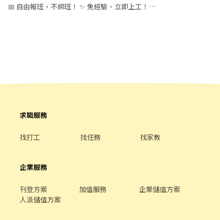
📅 自由報班，不綁班！ ✨ 免經驗、立即上工！
━━━━━━━━━━━━━━ 📍【工作地點】 桃園市大園區國際
路一段182號 💰【班別／時薪】 ☀️ 早班｜09:00－18:00｜💵 205
元/H 🌇 晚班｜15:00－00:00｜💵 225 元/H 🌙 夜班｜00:00－09:00
｜💵 240 元/H 🌃 晚八班｜20:00－00:00｜💵 220 元/H 📦【工作內
容】 ✔ 包裹理貨、分類 ✔ 掃描作業 ✔ 協助進出貨 ✔ 配合現場主管
交辦事項 ✨【職缺特色】 ✅ 自由報班 ✅ 免經驗可 ✅ 現場專人教學
✅ 工作簡單好上手 ✅ 學生、兼職、二度就業皆可 📌【工作提醒】
🔹 需久站及搬運貨物 🔹 倉儲環境較悶熱，請穿著輕便透氣服裝 📲
【應徵方式】 截圖職缺，私訊提供【姓名＋電話】即可快速安排！
👤 聯絡人：小魚 📱 0978-528-699（同 ㄌㄞˋ）
求職服務
找打工
找任務
找家教
企業服務
刊登方案
加值服務
企業儲值方案
人派儲值方案