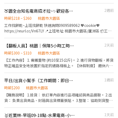
區開和路 📦 TAO7／RC8｜楊梅區環東路 🍱 伙食自理廠區可訂購團
盒、生活用品...等 👉 不會開電動車沒關係 現場都有幹部教學，簡單
截圖職缺文 ★
餐） 📩立即應徵 📲 yi0902276557（林小姐） 【私訊、留言或加
好上手！ 電動車🐢揀貨人員 ⏰工作時間 🕘 09:00－17:30（需配合
🍑園全台知名電商招才拉~✨歡迎各路高手來挑戰✨
2週前
入】 🎀【應徵倉名＋班別＋姓名】🎀
現場作業彈性上下班） 💰 時薪：210元（基本時薪196元 + 績效獎
金,（績效獎金依主管評估調整 3～10元） 🎯 當月滿 168小時（再加
時薪$218 ~ $260
桃園市大園區
發 1000元激勵獎金）
工作找餅乾~上班找餅乾 快速詢問0909589062 💖cookie💖
====================================================
https://reurl.cc/Vn67LY 📍上班地址: 桃園市大園區/蘆洲區 📦工作
🏗️堆高機人員（需有證照） ⏰工作時間 🕘 09:00－17:30（需配合
內容： 主要負責:理貨、退貨作業 🕰️上班時間（固定班、幫我選擇
現場作業彈性上下班） 💰 時薪：211元（基本時薪196元 + 績效獎
要哪個班別） 早班 :08:00–17:00 / 09:00–18:00 午班 :13:30–
【翻板人員】桃園｜保障5小時工時｜無經驗可
2天前
金,（績效獎金依主管評估調整 3～10元） 🎯 當月滿 168小時（再加
22:30/15:00–00:00 晚班 :18:00–03:00 大夜班:00:00–08:00 💰薪資
發 1000元激勵獎金） 💵 當月滿 160小時（再加發 3000元堆高機津
早班 $218/H 午班 $230-238/H 晚班 $246/H 大夜班 $253/H 加班與
時薪$300 ~ $310
桃園市大園區
貼） 💰加班另計 ✔ 國定假日雙薪 ✔ 前2小時 ×1.34 ✔ 後2小時
額外津貼: 加班:依勞基法計算 堆高機津貼：需具備效期內證照，時
【工作內容】 1. 需搬重物 (約10至15公斤)。 2. 進行貨物翻板，將貨
×1.67 📅休假制度 ✅ 週日固定休（其餘排班，月休共8天） 🎁福利
薪額外+25 元 六日出勤津貼：時薪額外 +40 元（當天最高加 320
物正確且安全地放置於指定的通路棧板上。 【休假制度】 週休六、
✔ 勞保 ✔ 健保 ✔ 勞退 ✔ 特休 ✔ 三節禮盒 ⚠️ 訂單多時，需配合加班
元） 發薪日:每月10號，15 號發放獎金，遇假日順延 休假制度： 第
日 【上班地點】桃園市大園區橫峰里水源路931號 【上班時間】
📌 長期穩定、想賺錢歡迎加入
一個月：固定週休（週六、日休息） 第二個月起：改為排休制度 ‼️
8:00~13:00 (每日保障5小時工時) 【聯絡方式】0966-878000 📲歡
平日/出貨小幫手（工作期間：即日起至8/31）時薪$200
1週前
注意事項‼️ 需久站與久走、搬重物 配合加班：視訂單狀況配合加班
迎直接來電詢問應徵！
需求 📲 報名方式： 🟣幫我填寫廠商制式履
時薪$200
桃園市大園區
歷:https://reurl.cc/3yDblR 🟣應徵後私訊~或加入官方帳號~餅乾馬
【職務說明】 1.撿貨： 依訂單內容進行品項確認與商品選取。 2.出
上回覆您~ 填完幫我加入官方帳號👉https://reurl.cc/Vn67LY 留下
貨： 負責出貨商品、封箱與出貨標籤張貼。 3.整理： 協助到貨整理
全名+電話+職缺截圖+留言找餅乾~ 餅乾馬上回覆泥💖
與維持工作區域整潔。 4.其他：主管交辦事項。 5.工作期間:即日起
~8月31日結束 【職務優勢】 環境單純： 工作內容固定、不複雜。
🥇近菓林-早班09-18點-水果電商-小型家電出貨-物流理貨員B1
1天前
同事好相處： 團隊氣氛和諧、溝通直接。 備註: 上班時間可再議(