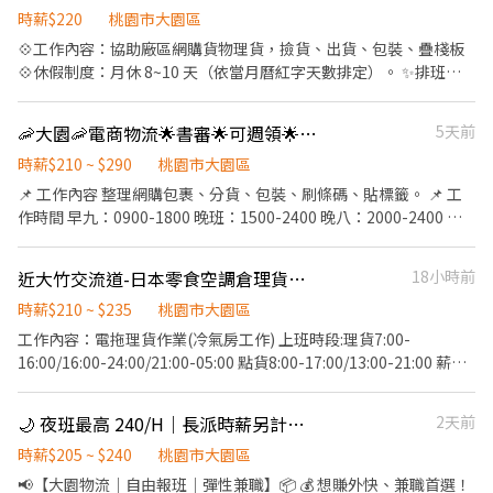
10:00-17:00午休一小時)
時薪$220
桃園市大園區
💠工作內容：協助廠區網購貨物理貨，撿貨、出貨、包裝、疊棧板
💠休假制度：月休 8~10 天（依當月曆紅字天數排定）。 ✨排班彈
性：由公司安排 5 天，其餘天數個人自選排休。✨ 💠領薪方式：隔
日匯/週匯/月匯 (台企) 💠工作地點/時間/薪水： -- 1️⃣桃園市蘆竹區
🦐大園🦐電商物流🌟書審🌟可週領🌟長派/臨時工
5天前
南青路1255號 (近南崁好市多、義美、蘆竹戶政事務所)
https://maps.app.goo.gl/BWpo9kFxPJLZ2DPq7 1. 日班B｜⏰
時薪$210 ~ $290
桃園市大園區
09:00 ~ 18:00 ✔️時薪220/H -- 📍伙食自理無供餐，可外出用餐 📍以
📌 工作內容 整理網購包裹、分貨、包裝、刷條碼、貼標籤。 📌 工
上8H班別皆含休息60分鐘，不計薪 (有間休15分鐘)‼️ 📍以上班別需
作時間 早九：0900-1800 晚班：1500-2400 晚八：2000-2400 大
配合至理貨結束‼️ - ▶隔日匯：隔日晚上22:00前入帳。 ▶週領：每
夜：0000-0900 📌 工作地點 桃園市大園區建國路102號 📌 薪資福
週一～日結算，隔週三領薪。 ▶月匯：每月1-31結算，隔月10號領
利 早九：$210~$250 up 晚班：$255~$280 up 晚八：$225~$265
近大竹交流道-日本零食空調倉理貨點貨人員(不用怕太熱)
18小時前
薪。 ⚠️ 若遇休假日或週五、週六、日上班的薪資，將於下一個銀行
up 大夜：$245~$290 up 休假制度：排休、週休二日 ⭐️可週領 ⭐️書
工作日晚間 10點發放。 --- ☎️艾瑪專員 0979791333 ☎️請加 公司官
審職缺，快速報到 ⭐️當月時數達標獎金💰500-3000 ⭐️可短期1-2個
時薪$210 ~ $235
桃園市大園區
方 ʟɪɴᴇ 詢問：ID ➤ ＠lisin888 （力信公司） 線上應徵
月 ⭐️適合情侶、家人一起上下班 🔽🔽如何應徵?🔽🔽🔽 👉快速連
工作內容：電拖理貨作業(冷氣房工作) 上班時段:理貨7:00-
https://lin.ee/A16xNAj
結：【https://lin.ee/L61OXnF】 或者 賴ID：@nhy5896h 👉截圖
16:00/16:00-24:00/21:00-05:00 點貨8:00-17:00/13:00-21:00 薪資
職缺文 👉私訊留下 【姓名、電話、應徵蝦皮物流、找霍專員應徵】
待遇:早班210/H，中班220/H，晚班235/H (可周領全薪) 休假方式:
固定休日，剩餘一日排休(可排周六) 勞健保及團保 職務聯絡人：謝
🌙 夜班最高 240/H｜長派時薪另計唷｜大園物流自由報班中！
2天前
先生 電話：0975-910-113
時薪$205 ~ $240
桃園市大園區
📢【大園物流｜自由報班｜彈性兼職】📦 💰 想賺外快、兼職首選！