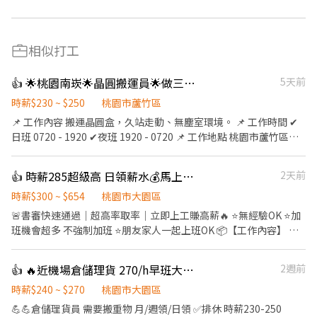
相似打工
👍 🌟桃園南崁🌟晶圓搬運員🌟做三休三🌟可自選排班
5天前
時薪$230 ~ $250
桃園市蘆竹區
📌 工作內容 搬運晶圓盒，久站走動、無塵室環境。 📌 工作時間 ✔
日班 0720 - 1920 ✔夜班 1920 - 0720 📌 工作地點 桃園市蘆竹區南
崁路一段336號 📌 薪資福利 薪資 ✔日班時薪：230元 ✔夜班時薪：
250元 休假制度：做三休三 ✔夜班入職實習兩天日班，可獨立作業
👍 時薪285超級高 日領薪水💰馬上可以安排
2天前
後調夜班 ⭐️上班日期可自選(固定) 👉 有意應徵者，請主動投遞履歷
或洽詢 🔽🔽🔽如何應徵?🔽🔽🔽 👉快速連結：
時薪$300 ~ $654
桃園市大園區
【https://lin.ee/L61OXnF】 或者 賴ID：@nhy5896h 👉截圖職缺
🚨書審快速通過｜超高率取率｜立即上工賺高薪🔥 ⭐無經驗OK ⭐加
文 👉私訊留下 【姓名、電話、應徵桃園美光、找霍專員應徵】
班機會超多 不強制加班 ⭐朋友家人一起上班OK 📦【工作內容】 ✔
貨品分類 ✔包裹整理 ⏰【#班別#薪資】薪資就是這麼高❗️ ｜早班｜
09:00-18:00 💰時薪💰$245-560/H ｜晚班｜15:00-24:00 💰時薪💰
👍 🔥近機場倉儲理貨 270/h早班大夜班🔥
2週前
$275-600/H ｜大夜｜00:00-09:00 💰時薪💰$285-654/H 📍上班地
點 ‼️大園區建國路 ‼️大園區國際路一段 📅休假自由選 ✔ 固定週休六
時薪$240 ~ $270
桃園市大園區
日/日一 ✔ 排休8-10天 💰日領全薪1960-4930｜週領最高1萬 🎁做滿
💪💪倉儲理貨員 需要搬重物 月/週領/日領 ✅排休 時薪230-250