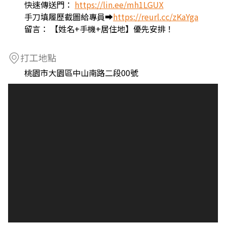
快速傳送門：
https://lin.ee/mh1LGUX
手刀填履歷截圖給專員➡️
https://reurl.cc/zKaYga
留言： 【姓名+手機+居住地】優先安排！
打工地點
桃園市大園區中山南路二段00號