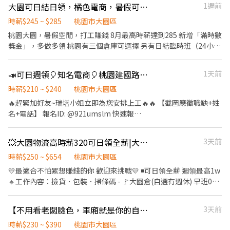
微波爐、外出用餐、有上鎖置物櫃 - ▶ —————【應徵方式】
大園可日結日領，橘色電商，暑假可、二度就業可、短期臨時可，僑生可
1週前
薪 📲 想了解或立即預約面試，歡迎私訊或來電！ ☎️ 余先生｜0981-
$230 有堆高機時薪+20 . 🍒上班地點 TAO1 大園區建國路102號 5F
————— ◀ ⭐ 點選立即應徵或線上詢問此職缺 ⭐ 也可以加賴官方詢
800-929
(可周休、假日早班) TAO3 大園區中山南路472號 (可假日班) TAO5
時薪$245 ~ $285
桃園市大園區
問 ⭐ 官方帳號 : https://lin.ee/jVYoe5J ★ 加入後請幫我留姓名 / 電
觀音區寶倉街108號 (可周休、假日班) TXRC17:桃園市大園區開和
桃園大園，暑假空閒，打工賺錢 8月最高時薪達到285 新增「滿時數
話 / 截圖職缺文 ★
路 128 號 5F (限排休) . ♦️用餐：免費供餐 ♦️冰箱、微波爐、外出用
獎金」，多做多領 桃園有三個倉庫可選擇 另有日結臨時班（24小時
餐、有上鎖置物櫃
入薪水） 可短期、可兼差 工作內容：理貨、分貨、搬貨，現場交辦
事項 早班時間：09:00-18:00 210+35時薪245 晚班時間：15:00-
📣可日週領🎈知名電商🎈桃園建國路🎈理貨【酷澎_高時薪210-240 UP】任選班
1天前
00:00 225+50時薪275 晚八班時間：20:00~00:00 225+40時薪265
大夜班時間：00:00-09:00 245+40時薪285 工作地點: 桃園市大園區
時薪$210 ~ $240
桃園市大園區
國際路 桃園市大園區水源路 桃園市大園區建國路 《另有運務行政職
🔥趕緊加好友~瑞塔小姐立即為您安排上工🔥🔥 【截圖應徵職缺+姓
缺，歡迎「搶位」 》
名+電話】 報名ID: @921umslm 快速報
名:https://lin.ee/7IEMBWG —————————————————
————————————————————— ⭕韓國知名電商擴大徵才⭕
💥大園物流高時薪320可日領全薪|大園 觀音 威獅 楊梅
3天前
➤無經驗可➤不加班都沒問題➤還有交通車超方便⭐️可暑期 【工作內
容】： 理貨人員： ➡️檢貨、理貨、包裝、出貨、加工、上架、退貨
時薪$250 ~ $654
桃園市大園區
人員(依現場工作指派為原則) ✅【工作時間】: 日班：08:00~17:00
💛最適合不怕累想賺錢的你 歡迎來挑戰💛 ◾可日領全薪 週領最高1w
中班：13:00~22:00 晚班：18:00~03:00 ➡️日班 $210H ➡️中班
🔸工作內容：撿貨．包裝．掃條碼 - 🚩大園倉(自選有週休) 早班09-
$220H ➡️晚班 $240H ✅【是否須配合加班】:視訂單 (基本上不太需
18 245$ 晚八20-00 265$ 晚班15-00 275$ 夜班00-09 285$ - 🚩觀音
要) ✅【休假制度】: 排休制 8-9天 ✅【勞健保.勞退.團保】：有
倉(排休) 早班 07-16 245$ 早班 08-17 245$ 早短 08-12 225$ 晚班
【不用看老闆臉色，車廂就是你的自由辦公室！】物流小貨車夥伴招募中
3天前
✅【工作地點】： 桃園市大園區建國路 ✅【 工作要求】: 需能搬
16-01 270$ 夜班 22-07 295$ - 🚩威獅倉 早班 07-16 230$(堆高機)
重、接受走動式久站 ✅【工作福利】 1.廠區有工業大電風扇，環境
晚班 16-01 265$(堆高機) 夜班 22-07 285$ - 🚩楊梅倉(排休) 晚班
時薪$230 ~ $390
桃園市大園區