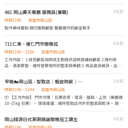
舊計算 ⭕招募條件 ▪職前教育訓練，歡迎無經驗者加入!! ▪歡迎二
以下享員工價 -不定期店舖海外旅遊（依照年資補助） ✅其他餐飲業
雄市梓官區赤崁南路88號1樓 楠梓後昌 - 智取店 高雄市楠梓區後昌
度就業、學生實習、長期打工、短期工讀（寒暑假） ▪彈性排班：
沒有的小確幸 -開心準時上班下班，以「分」計薪老闆不會偷時數
路171號1樓 楠梓楠新 - 智取店 高雄市楠梓區楠梓新路212號1樓 楠
481 岡山壽天餐廳 服務員(兼職)
3天前
08:30~23:30（每日至少排班4小時，請於面試時與主管確認班表）
-20個位子空間小小的不會走到腿酸 -夥伴少少的沒什麼流動率，一
梓清平 - 智取店 高雄市楠梓區清平街70號1樓 楠梓莒光 - 智取店 高
⭕工作內容（在職教育訓練完善，無經驗者OK） ▪外場 帶客入座
時薪$196
高雄市岡山區
待就是畢業才肯離開，感情超好！只有老闆偶爾被排擠
雄市楠梓區後昌路662之1號1、2樓 橋頭仕豐 - 智取店 高雄市橋頭區
→用餐說明、顧客服務→桌面清潔→環境整理→收銀結帳 等 ▪內場
製作美味餐點 親切服務顧客 餐廳運作的最佳幫手
仕豐南路26號1樓 湖內中華 - 智取店 高雄市湖內區中華街120號1樓
商品進貨→食材處理→餐點製作→餐具清洗→環境整理→庫存盤點
燕巢中民 - 智取店 高雄市燕巢區中民路457號1、2樓 苓雅廣西 - 智
等 ⭕獎金福利 ▪生日禮券 ▪不定期活動競賽獎金 ▪一年4次考核及
取店 高雄市苓雅區廣西路94號1樓 苓雅福德二 - 智取店 高雄市苓雅
711仁東、維仁門市徵晚班
6天前
調薪 ▪加班費5分鐘為單位計算 ⭕企業魅力 ▪「以人為本」注重團
區福德一路75號1樓與75之1號2樓 高雄苓雅 - 智取店 高雄市苓雅區
隊合作及交流，採納同仁的意見，提升參與感 ▪除學習到日本商業
時薪$196 ~ $206
高雄市岡山區
苓雅一路313號1樓 茄萣仁愛 - 智取店 高雄市茄萣區仁愛路二段70號
禮儀、衛生知識及專業的烹飪技巧，還可接觸店鋪的經營管理，例
1樓 路竹中和 - 智取店 高雄市路竹區中和街306號1樓 阿蓮和平 - 智
工作內容： 1.接受顧客詢問或主動提供諮商建議給顧客 2.陳列商
如：成本控管及數據分析等專業知識 ▪升遷快速且制度完善，依努
取店 高雄市阿蓮區和平路97號1樓 鳥松中正 - 智取店 高雄市鳥松區
品、清潔櫥窗、維持營業場所的整潔與美觀 3. 商品進貨補貨、品保
力及成果將有升遷加薪的機會 ▪享有完善的福利制度，加班費為5
中正路128號1樓 鳳山五甲三 - 智取店 高雄市鳳山區五甲三路103巷
檢查、優質服務 職缺： 晚班（15:00～23:00） (16:00~23:00)
分鐘為單位計算，重視員工的辛勤付出 ▪計畫拓展全台灣，讓更多
6號1樓 鳳山五甲二 - 智取店 高雄市鳳山區五甲一路532號1樓 鳳山
人有機會品嚐美味平價壽司，致力成為頂尖品牌 ⭕其他條件 【實習
早晚🏍️岡山區 - 智取店｜蝦皮時薪｜時薪204-244｜＃無經驗可＃排班彈
1天前
仁愛 - 智取店 高雄市鳳山區仁愛路63號1樓 鳳山八德 - 智取店 高雄
相關】 ．歡迎餐飲相關科系實習生 ．福利制度完善，提供加班費 ．
市鳳山區八德路246之2號1樓 鳳山文龍 - 智取店 高雄市鳳山區文龍
時薪$196 ~ $244
高雄市岡山區
時薪制契約，薪資以該任職店鋪時薪為主 【介紹制度】 ．歡迎介紹
東路269號1樓 鹽埕大智 - 智取店 高雄市鹽埕區大智路120號1、2樓
📦 【工作內容】 門市作業：包裹收寄、理貨、盤點、上架（需搬運
親朋好友一同任職，介紹獎金拿不完 ．依介紹職位及任職期間不
新鼓山文信 - 智取店 高雄市鼓山區文信路860號1樓 鼓山九如 - 智取
10-15kg 包裹）。 環境維護：維持智取店內外的整潔與乾淨。 跑
同，發放3,000~5,000元介紹獎金
店 高雄市鼓山區九如四路728號1、2、3樓 鼓山華泰 - 智取店 高雄
點/支援服務：自備機車，於方圓 10公里內（固定 2-5 家門市）進行
市鼓山區華泰路256號1樓 內埔學人 - 智取店 屏東縣內埔鄉學人路
跑點 偶爾鄰近有人店支援，體驗不同的工作氛圍！ - 💰【薪資/元】
岡山錢源日式涮涮鍋誠徵晚班工讀生
4天前
755號1、2、3樓 南州仁里 - 智取店 屏東縣南州鄉仁里路19之7號1
基本時薪 $196 ＋ 交通跑點津貼 $8/小時 ＝ 實際時薪,如下： ■ 早
樓 屏東廣東二 - 智取店 屏東縣屏東市廣東路197號1樓 屏東棒球 - 智
班：時薪204 ■ 晚班：時薪224 ■ 夜班：時薪244 🎓 提供線上課程
時薪$196
高雄市岡山區