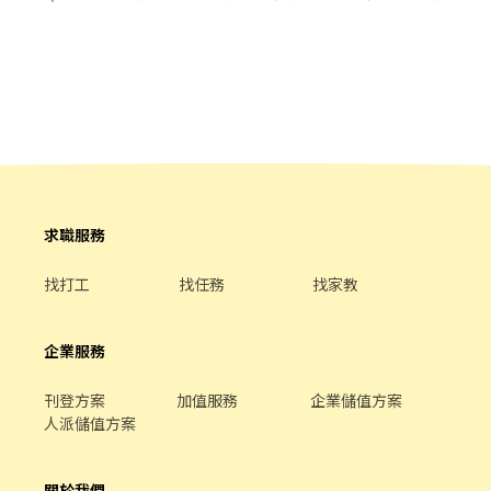
https://www.chickpt.com.tw/job-Gqe03dgJZm32 - 📢**同時招
小時彈性排班 ﹝薪資福利﹞ ★ 基本時薪：$196 "起" ★ 津貼福利 ◆
募 ✨夜貓族看這邊! 🐱蝦皮夜班智取店🦐薪資最高$299! #長期兼職 #
外送津貼$10元/14元/趟 ◆ 考核：每通過一站別考核即可為自己加
須跑點 👉 查看更多職缺：https://www.chickpt.com.tw/job-
薪($2/時 ◆ 值班津貼：每小時40元(晉升幹部後 ◆ 健檢：任職滿一
k6z0rdZXe1pW . 📢**同時招募 ✨Gogoro✨台北/龜山 MIS/IT 資訊
年起，公司提供年度健檢照顧你的健康 ◆ 保險：除勞、健、勞退
行政工讀生 #短期 #見紅休👇 👉 查看更多職缺：
外，公司更為你投保團保維護你的安全 ◆ 員工用餐折扣：每月任職
https://www.chickpt.com.tw/job-k6z0rMroE5pW . 📢**同時招募
滿50小時，即享有乙次員工折扣優惠85折簡訊，除了自用也能分享
✨Gogoro✨門市工讀生/長期兼職👇 👉 查看更多職缺：
給親友共享唷 ◆ 生日/節慶禮卷： 你生日我慶祝，生日當月我們提
https://www.chickpt.com.tw/job-bAn5EbenG0vW . 📢**同時招
供你品牌禮卷 讓生日更有溫度 你過節我共歡，重要節慶我們提供你
募 ✨蝦皮寄件店🦐不須跑店! 薪資最高$289!👇 👉 查看更多職缺：
福利禮券 好好與家人歡慶 你旅遊我贊助，每年職福會提供你旅遊津
https://www.chickpt.com.tw/job-wK20ayW620v9 . 📢**同時招募
貼 好好享受幸福人生 ◎ 詳細工作時間於面試時告知
求職服務
✨蝦皮總部✨辦公室類型: 客服,人事,行政,採購,財務工讀生✨ 👉 查
看更多職缺：https://www.chickpt.com.tw/job-G7e5ZVWan5qX .
📢**同時招募 ✨蝦皮總部✨外務/內勤工程類型: 弱電設備工程師、內
找打工
找任務
找家教
勤專員、展店業務 兼職/工讀生 👉 查看更多職缺：
https://www.chickpt.com.tw/job-XDA1QPegemjx . 📢**同時招
募 ✨大台北區✨內勤辦公類型: 會計,財務,HR專員 #長期人員👇 👉 查
企業服務
看更多職缺：https://www.chickpt.com.tw/job-dqQ0MzW69moJ
刊登方案
加值服務
企業儲值方案
人派儲值方案
關於我們