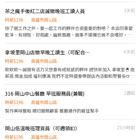
號1樓 前鎮三多店 高雄市前鎮區三多二路471號1、2樓 前鎮二聖店
高雄市前鎮區二聖一路96號1樓 小港孔鳳店 高雄市小港區孔鳳路
茶之魔手後紅二店誠徵晚班工讀人員
3天前
548號1樓 岡山大仁店 高雄市岡山區大仁路51號1、2、3、4、5樓
時薪$196
高雄市岡山區
左營孟子店 高雄市左營區孟子路593號1樓 左營自由二店 高雄市左
除了選工作之外，要一起工作的夥伴也很重要的對吧？ 本店同事愛
營區自由三路268號1樓 左營自由店 高雄市左營區自由四路457號1
乾淨、有規矩、好相處、幽默風趣、做事不擺爛也無不良嗜好，如
樓 新興八德店 高雄市新興區八德二路68號1樓 梓官梓和店 高雄市梓
果你也是這樣棒棒的同事，歡迎應徵😊 • 煮茶 泡茶：簡易教學即可
官區梓官路174號1樓 梓官蚵仔寮店 高雄市梓官區中正路192號1樓
沖出好喝茶湯 • 接待 收銀：具備耐心與微笑技能即可 • 外送 服
楠梓壽民店 高雄市楠梓區壽民路70號1樓 楠梓德民店 高雄市楠梓區
拿坡里岡山店徵早晚工讀生（可配合課表排班）
6天前
務：備有店車有保險傍身 • 店內整潔維護：維護整潔環境乾淨 工作
德民路1355號1樓 橋頭白樹店 高雄市橋頭區白樹路37號1、2、3、4
舒適心情好，飲料就好喝 • 工作環境有冷氣，不會汗流浹背 • 不
時薪$196
高雄市岡山區
樓 湖內中正店 高雄市湖內區中正路二段74之6號1樓 苓雅中山店 高
定時員工聚餐 • 長期優先錄取
雄市苓雅區中山二路392號1、2、3、4樓 苓雅和平店 高雄市苓雅區
欸欸欸～誠徵有活力又想要有成就感的夥伴 趕快來加入 拿坡里🐣 底
和平一路246號1、2、3樓 苓雅廣州店 高雄市苓雅區廣州一街8號1
薪高 獎金加成 福利爆滿 我們不定時還會舉辦店內活動和聚餐🤪🍺
樓 苓雅建民店 高雄市苓雅區建民路86號與88號1樓 苓雅福德店 高雄
想要有零用錢又有合群的優質夥伴 歡迎加入呦❗️❗️❗️ 🦩外場櫃檯工作：
市苓雅區福德三路51之2號1樓 鳥松學堂店 高雄市鳥松區學堂路86
接電話、櫃檯服務、產品介紹 整理外場客席區域 🦩內場工作： 製作
316 岡山中山餐廳 早班服務員(兼職)
1週前
號1樓 鳳山中崙店 高雄市鳳山區中崙四路32號1樓 鳳山善美店 高雄
披薩炸雞各產品操作 環境整潔 🦩打烊班工作： 收店環境清潔， 負
市鳳山區善美路66號1樓 鳳山工協店 高雄市鳳山區工協街81號1、2
責整體帳務整理。 🦩外送服務工作： 需備駕照 將產品送至顧客端
時薪$196
高雄市岡山區
樓 鳳山文建店 高雄市鳳山區文建街175號1樓 鼓山美明店 高雄市鼓
小抱怨： 剛剛跟朋友吃飯的時候旁邊的嬰兒一直哭 搞得我很煩 朋友
製作美味餐點 親切服務顧客 餐廳運作的最佳幫手
山區美明路83號1樓 鼓山西藏店 高雄市鼓山區西藏街209號1、2、
叫我換位思考一下 現在我坐在嬰兒車裡 我還是覺得有點煩
3、4、5樓 三民北平 - 智取店 高雄市三民區北平二街106之1號1樓
岡山低溫晚班理貨員（可週領💵）
23小時前
三民大順 - 智取店 高雄市三民區大順二路612號1、2、3樓 三民孝順
- 智取店 高雄市三民區孝順街31號1樓 三民瀋陽 - 智取店 高雄市三
時薪$196
高雄市岡山區