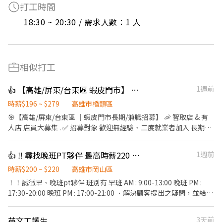
打工時間
18:30 ~ 20:30 / 需求人數：1 人
相似打工
👍 【高雄/屏東/台東區 蝦皮門市】 🦐蝦皮店到店 蝦皮智取門市 早/晚/輪/假日班長期/兼職招募
1週前
時薪$196 ~ $279
高雄市橋頭區
🎯【高雄/屏東/台東區 ｜蝦皮門市長期/兼職招募】 🦐 智取店 & 有
人店 店員大募集 . ✅ 招募對象 歡迎無經驗、二度就業者加入 長期兼
職，非短期打工 . 👥 招募類型 1｜有人店店員 工作內容： 🔸 包裹收
寄、搬運、盤點、理貨 🔸 商品銷售、上架補貨、收銀結帳 🔸 店內
👍 ‼️ 尋找晚班PT夥伴 最高時薪220 還有月獎金 賴: x89138
1週前
環境維護 🔸 支援調店、門市互助 ⚠️ 可能支援同區門市，須有合法
機車通勤工具。 . 排班方式： 📍長期輪班 (每日 8 小時) 🔸早班：
時薪$200 ~ $220
高雄市岡山區
11:00 – 19:30 🔸晚班：14:15 – 22:45 . 📍兼職時段： 🔸早班 (6 小
！！誠徵早、晚班pt夥伴 班別有 早班 AM : 9:00-13:00 晚班 PM :
時)：11:00 – 17:30 🔸午班 (4 小時)：15:00 – 19:00（全省部分門市
17:30-20:00 晚班 PM : 17:00-21:00 ．解決顧客提出之疑問，並給予
特定開缺，請內洽顧問確認） 🔸晚班 (6 小時)：16:15 – 22:45 . -- 👤
餐點上的建議。 ．進行簡易餐飲之料理，如：盛飯，煮鍋物等。 ．
招募類型 2｜智取店店員 工作內容： 🔸 包裹搬運、理貨 🔸 店內清
於顧客用餐完畢後，負責收拾碗盤與擦桌、洗滌。 ．配合並完成主
英文工讀生
3天前
潔維護 🔸 支援調店，接受跳店安排 🔸 提供完整教育訓練與實習機