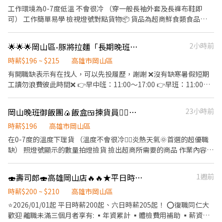
民區瀋陽街111之3號1樓 三民義華 - 智取店 高雄市三民區義華路
工作環境為0-7度低溫 不會很冷 （穿一般長袖外套及長褲布鞋即
167號1樓 三民裕誠 - 智取店 高雄市三民區裕誠路119號1、2樓 三民
可） 工作簡單易學 檢視燈號對點貨物📦 貨品為超商鮮食類食品
鼎山 - 智取店 高雄市三民區鼎山街361號1樓 仁武仁雄 - 智取店 高雄
（飯糰🍙三明治🥪便當🍱） 不會直接接觸到食品內容，不用穿防塵
市仁武區仁雄路202號1樓 仁武八德 - 智取店 高雄市仁武區八德一路
衣 物品幫忙理貨，及處理鋪保冷劑及紙箱作業 要配合輪休 （一週休
328號1樓 仁武永仁 - 智取店 高雄市仁武區永仁街209號1樓 前金新
🌟🌟🌟岡山區-豚將拉麵「長期晚班、長期早中班班」兼職工讀生
2小時前
兩天，沒有固定休六日） 16:00-作業結束
盛 - 智取店 高雄市前金區新盛二街89號1樓 前鎮天山 - 智取店 高雄
時薪$196 ~ $215
高雄市岡山區
市前鎮區天山路20巷4號1樓 前鎮永豐 - 智取店 高雄市前鎮區永豐路
有開職缺表示有在找人，可以先投履歷，謝謝 ❌沒有缺寒暑假短期
103號1樓 前鎮草衙 - 智取店 高雄市前鎮區草衙二路439號1樓 大寮
工讀勿浪費彼此時間❌ 👉早中班：11:00～17:00 👉早班：11:00～
高英 - 智取店 高雄市大寮區鳳林三路45號1樓 大寮鳳屏 - 智取店 高
14:00 👉晚班：17:00～21:0 投履歷時請告知想應徵的班別 排班方
雄市大寮區鳳屏一路520號1樓 大寮鳳林 - 智取店 高雄市大寮區鳳林
式說明：前一週六公布下週班表，可以自行指定排休（如遇到當日
四路210號1樓 大樹九大 - 智取店 高雄市大樹區九大路165號1樓 大
岡山晚班御飯團🍙飯盒🍱揀貨員🏃‍♀️（無需穿防塵衣🙅‍♂️ 可週領💰）
23小時前
多人同時指定休假必需協調），假日當月最多指休4天，當日如果都
社中山 - 智取店 高雄市大社區中山路463號1樓 小港大業 - 智取店 高
沒有人指定休假會依照當周指定休假率給班或平均分配時數 - 「只
時薪$196
高雄市岡山區
雄市小港區大業北路148號1樓 小港山明二 - 智取店 高雄市小港區山
要你肯學，你不會的我來教」 餐飲業零經驗的你，豚將拉麵是一個
明路387號1樓 小港桂園 - 智取店 高雄市小港區桂園路68號1樓 岡山
在0-7度的溫度下理貨 （溫度不會很冷💁‍♀️炎熱天氣🌞首選的超優職
非常適合你的工作環境，因為我們製作餐點易上手，皆是標準流程
公園二 - 智取店 高雄市岡山區公園西路二段114號1樓 岡山大德 - 智
缺） 照燈號顯示的數量拍燈撿貨 撿出超商所需要的商品 作業內容簡
化；如果您是餐飲老手這裡你可以駕輕就熟，只要你有熱忱的需要
取店 高雄市岡山區大德一路118號1樓 左營富民 - 智取店 高雄市左
單 好學 通常是 御飯團🍙便當🍱或是點心🥧 需經常走動 搬重 面試需
這份薪水肯努力！請投履歷！每一筆履歷我們都會點開看，請給我
營區富民路456號1樓 左營左大 - 智取店 高雄市左營區左營大路249
帶 身分證正反面影本 穿著長褲👖布鞋 有法扣的人員也歡迎詢問🎊
🍣壽司郎🍣高雄岡山店🔥🔥★平日時薪200元起 六日時薪205元起★
1週前
們彼此一個機會 ✨若為在學大學生，可協調彈性上班時間（例如：
號1、2樓 左營榮總 - 智取店 高雄市左營區榮總路267號1樓 彌陀中
週五課到16:30，那我們就排17:30上班比較不用趕路）✨ ✅薪資說
山 - 智取店 高雄市彌陀區中山路71號1樓 新興林森 - 智取店 高雄市
時薪$200 ~ $210
高雄市岡山區
明 到職出勤時數前80小時是考核期時薪比照勞基規定$196/hr，出
新興區林森一路190號1樓 旗山延平 - 智取店 高雄市旗山區延平一路
⭐2026/01/01起 平日時薪200起、六日時薪205起！ ⭕復職同仁大
勤時數達80小時後且考核通過&符合當月全勤標準及營業績效條件
172號1樓 旗津洲三 - 智取店 高雄市旗津區中洲三路223號1樓 林園
歡迎 離職未滿三個月者享有: ▪年資累計 ▪體檢費用補助 ▪薪資照
調整至$205/hr ✅夥伴福利 -當日時數達5小時享免費員工餐，5小時
田厝 - 智取店 高雄市林園區田厝路23號1樓 梓官赤崁南 - 智取店 高