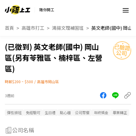
隨你開工
首頁
高雄市打工
鴻揚文理補習班
英文老師(國中) 岡山
區(另有苓雅區、楠梓區、左營
區)
時薪$200 ~ $500
/
高雄市岡山區
3週前
彈性排班
免經驗可
生日禮
點心櫃
公司聚餐
年終獎金
畢業轉正
公司名稱