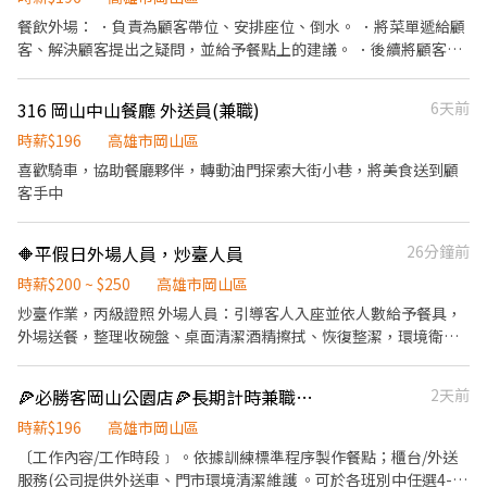
取店 屏東縣屏東市棒球路102號1樓 新園仙吉 - 智取店 屏東縣新園
＋門市實習（課程/實習都有薪水） - ⏰ 【班別_固定班別，不需輪
餐飲外場： ．負責為顧客帶位、安排座位、倒水。 ．將菜單遞給顧
鄉仙吉路27之1號1樓 東港明德 - 智取店 屏東縣東港鎮明德一路368
早晚班】 (實際工時通常為 2-6 小時，視當日貨量多寡彈性調整延長
客、解決顧客提出之疑問，並給予餐點上的建議。 ．後續將顧客點
號1樓 潮州愛國 - 智取店 屏東縣潮州鎮愛國路28號1樓 琉球民生 - 智
或縮短) ■ 早班： 07:00 - 13:30 之間彈性排班 0700-1200/0730-
餐訊息通知廚房做餐，或可進行簡易餐飲之料理。 ．於顧客用餐完
取店 屏東縣琉球鄉民生路88之1號1樓 屏東里港 - 智取店 屏東縣里
1230/0800-1300/0830-1330 ■ 晚班(無法調整上班時間)：17:30 -
畢後，負責收拾碗盤與清理環境。 ．並負責結帳、收銀等工作。 餐
港鄉里港路172號1、2、3樓 高樹興中 - 智取店 屏東縣高樹鄉興中路
316 岡山中山餐廳 外送員(兼職)
6天前
23:30 ■ 夜班：23:30-03:30 (夜班跑點門市3-10家/距離方圓16公
飲內場： ．擔任廚師的助手，處理烹飪前與烹飪中之準備工作與其
250號與252號1樓 台東光明 - 智取店 台東縣台東市光明路137號與
里/實習以早/晚班為主) ■ 另有『假日固定早班/晚班』職缺，歡迎
他餐廳相關事務。 ．負責洗、剝、削、切各種食材。 ．負責清理工
時薪$196
高雄市岡山區
大同路212巷11號1樓 台東漢中 - 智取店 台東縣台東市漢中街13號1
學生、斜槓族詢問！ - 【排班/時數 】 ■每週排班 4 天以上（週一至
作環境、設備和餐具。 ．準備不同餐點所需要的食材。 ．協助測量
喜歡騎車，協助餐廳夥伴，轉動油門探索大街小巷，將美食送到顧
樓 . . 📌 錄取條件 ✔️ 可接受久站、搬運包裹 ✔️ 平日可配合至少4天、
週五至少排 3 天，週六日至少給 1 天班）。 - 【我們在找的人 】 ✔
食材的容量與重量。 ．負責擺盤、打包外帶服務。
客手中
周末至少可配合一天 ✔️ 智取店早班: 彈性7:00-8:30間可到班2-5小時
能穩定任職4個月以上，且能兩週內到職。 ✔依法享有勞保保障，需
✔️ 智取店晚班: 實際到班17:30-18:30間，上班時數為2-6小時，一週
提供『本人』薪轉帳戶。 ✔需有機車駕照及自備機車（有交通津貼
至少四天可配合到23:30 ✔️ 配合區經排班，不挑日程、可穩定出勤
補助！） - 【安心保證 】 ✔勞保絕對有，安全有保障。 ✔不收仲介
🔶平假日外場人員，炒臺人員
26分鐘前
✔️ 自備機車並具備合法駕駛者 . ‼️ 請特別注意： 🔸本職缺無法以現
費、服務費。 - 【應徵三步驟 】 1️⃣ 投遞履歷：填寫線上履歷表，預
時薪$200 ~ $250
高雄市岡山區
金發薪、亦無提前薪資機制（月底結薪，隔月15號匯款） 🔸務必詳
約電話面試📞 2️⃣ 書面審核：快速評估您的合適度。 3️⃣ 審核通過，
讀內文，避免私訊重複提問 🔸無法配合排班者請勿投遞，避免雙方
炒臺作業，丙級證照 外場人員：引導客人入座並依人數給予餐具，
線上報到：填寫表單並加入門市群組，準備上工！ - ⌚ 小提醒：名
困擾 🔸若符合條件但門市未開缺，歡迎完成投遞步驟，填表單等候
外場送餐，整理收碗盤、桌面清潔酒精擦拭、恢復整潔，環境衛生
額有限，投遞請快！安排面試請守時別放鳥喔～ 💔 別讓滿心期待的
顧問通知 . 📩 歡迎透過以下方式應徵，名額有限，額滿即止！ 一起
管理，協助炒檯補給食材，進階點餐帶位 （工作中無法即時回覆，
我們，默默在電腦另一端傷心流淚喔！快按下『我要應徵』找我們
加入蝦皮店到店團隊 💪🧡 . 【投遞步驟】 1. 填寫履歷表單：
可來電詢問） （短期不適）炒檯助手1名，面試洽談
聊聊吧！
🍕必勝客岡山公園店🍕長期計時兼職人員-★$196-$246，另享外送獎金💰
2天前
https://reurl.cc/OMgd67 2. 加入顧問官方帳號:
https://lin.ee/3SUeDWM 3. 截圖小G, 告知應徵者「大名/電話/應徵
時薪$196
高雄市岡山區
蝦皮」, 等候顧問於上班日間(9:00-18:00)聯繫! . - 📢**同時招募 🦐
〔工作內容/工作時段﹞ 。依據訓練標準程序製作餐點；櫃台/外送
全台蝦皮店到店門市人員，時薪最高 $350！** 👉 查看更多職缺：
服務(公司提供外送車、門市環境清潔維護 。可於各班別中任選4-6