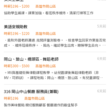
管交代事項。 我們尋找對自我有要求、有自律的夥伴，我們對能力
會 . 排班方式： 📍智取早班：07:00-12:00/07:30-12:30 (彈性7:00-
好、學習態度佳的人員會給予獎金，我們尋找的不是員工，而是尋
時薪$196 ~ $200
高雄市岡山區
8:30間可到班2-5小時) 📍智取早班：08:00-13:00/08:30-13:30 (彈
找一起賺錢的夥伴，因應本店未來有展店需求，希望能找到一起成
協助學生補課，課業加強，看班秩序維持，清潔打掃等工作
性7:00-8:30間可到班2-5小時) 📍智取午班：15:00 – 19:00 (全省部
長的夥伴，我們看重的主要是學習態度跟責任感，如果你是對工作
分門市特定開缺，請內洽顧問確認) 📍智取晚班：17:30 – 23:30 (實
有責任心，對自己未來有期許的人，歡迎加入我們一起成長😃 1級
際上班時間為17:30-18:30間，上班時數為2-6小時，一週至少四天
美語安親助教
5天前
PT:時薪200 2級PT:時薪220（有月獎金）
可配合到23:30) 🐱應徵夜班時段請看這邊👉
時薪$196 ~ $220
高雄市岡山區
https://www.chickpt.com.tw/job-k6z0rdZXe1pW . ⚠️ 智取店需自
．能和外國老師溝通 .批閱評量測驗卷。 ．檢查學生回家作業是否完
備機車通勤並可接受貨量狀況調整彈性排班，求時數穩定需求者，
成。 ．維持班級秩序。 ．點名、確認學生出席，瞭解學生去向。 ．
建議選擇有人店。 . 💰 薪資福利說明 🔸有人店：早班/晚班時薪
協助行政事務，如打字、影印、整理資料、錄音錄影設備架設等。
$196/hr；台北市部分區域$201/hr (信義/大安/中山/內湖/松山/中
．維持教室內環境整潔。 ．回覆來電者對於補習班的疑惑。 ．協助
正/大安/南港/文山/萬華) 🔸有人店：輪月人員$29,500 (雙北、桃
岡山、鼓山、橋頭區 - 舞蹈老師
6天前
補習班招生。 ．課後輔導。 協助線上外師繼續管理及課前課後學生
竹、宜蘭區域 $30,000) 🔸智取店：早班時薪$204/hr（含交通津貼
英文評量輔導
時薪$300 ~ $500
高雄市岡山區
$8） 🔸智取店：晚班時薪$224/hr（含晚班津貼$20 + 交通津貼$8）
🐱應徵夜班時段請看這邊👉https://www.chickpt.com.tw/job-
▫️MV與基礎街舞律動課程教學 ▫️幼兒園課後舞蹈律動老師（非
k6z0rdZXe1pW . ⚠️部分地區有另加 $5~45/hr 區域津貼，可於顧問
MV，可師訓） ▫️課程地點：岡山、橋頭、鼓山區 ▫️有兒童課程教
電談時做資訊確認唷! 🎁 入職滿半年享有MSP端午／中秋現金獎金
學經驗佳 ▫️可討論安排跑課、外派國小課後社團、寒暑假安親班課
(金額視公司內部公告發放)，不是點數最實際！歡迎號招親友一起加
程教學（合作時間、內容詳情面談）
316 岡山中山餐廳 服務員(兼職)
6天前
入! . 📍 目前職缺門市（2026/8/7更新）(全省其他門市尚有職缺，歡
迎直接填寫表單等候顧問聯繫) . 三民灣中店 高雄市三民區灣中街
時薪$196
高雄市岡山區
360號1樓 三民覺民店 高雄市三民區覺民路516號1樓 仁武中正店 高
製作美味餐點 親切服務顧客 餐廳運作的最佳幫手
雄市仁武區中正路202號1樓 仁武仁忠店 高雄市仁武區仁忠七街18