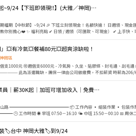
📢中秋甜蜜檔期 即日起~9/24【下班即領現‼️】(大雅／神岡)【簡單上手】
期【中秋節】~9/24 🎉 下班立刻領現金！名額快搶！ 日週領、現金匯款任你選!!! 
金） ✔ 上手快、環境乾淨、檔期工作穩定 📍
潭路 2️⃣ 台中市神岡區民生路 💰 時薪：208 / H 🕒
天） 07:30－16:30 08:00－17:00 08:30－17:30 09:00－18
岡」💥有冷氣💥餐補80元💥超爽涼缺啦！
▬▬【快速報名】▬▬▬▬▬▬▬ 𝑳𝒊𝒏𝒆 𝒊𝒅：0912126817 ⮕黛熙Da
加入後請截圖職缺文➡️私訊留下 ⌜姓名✚電話⌟ #免諮詢費 #搞笑專員陪你抬槓
神岡區
日借支1000元 🉑週借支6000元 - 冷氣房、久坐、貼膠條、封毛邊、刮毛邊
——————— 此為派遣職缺，團保一律由公司做繳費，不扣薪資 時薪為206/
💰神岡急缺早班｜作業員｜薪30K起｜加班可增加收入｜免費供餐＋獎金福利超多💰
機台操作 ▪ 需久站作
上含全勤及班別津貼）
 季績效獎金 最高可領
裝🏷️台中 神岡大雅🏷️到9/24