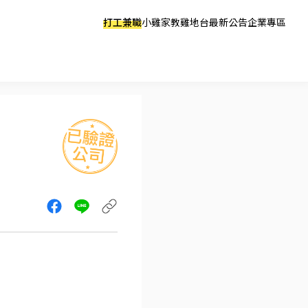
打工兼職
小雞家教
雞地台
最新公告
企業專區