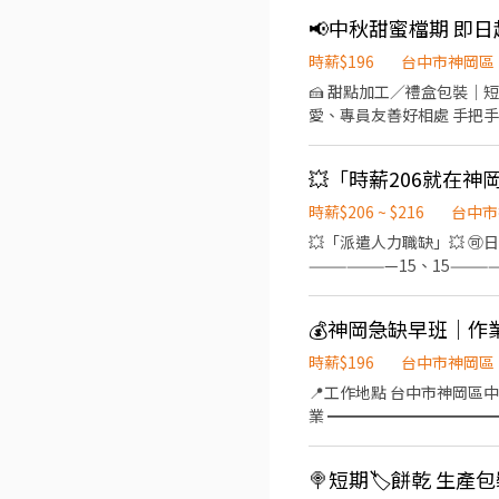
時薪$196
台中市神岡區
🍰 甜點加工／禮盒包裝｜短期檔
愛、專員友善好相處 手把手教你別擔心❤️ ✨ 福利亮點 ✔ 日領 / 週領（可匯款、可現
工作內容 甜點加工、禮盒包裝、貼標、出貨整理 📍 工作地點 1️⃣ 台中市大雅區雅
上班時間（固定週日休，一～六排休一
💥「時薪206就在神
有超可愛柴柴可以嚕喔) ▬▬▬▬▬
0912126817 張小姐 
時薪$206 ~ $216
台中市
💥「派遣人力職缺」💥 🉑
———————15、15——
現場面談 「@yuwei1515」
時薪$196
台中市神岡區
📍工作地點 台中市神岡區中山路 ━━━━━━━━━━━━━━ 📦 工作內容 ▪ 組裝作業 ▪ 包裝作業 ▪ 
業 ━━━━━━━━━━━━━━ 🕒 工作時間 ☀️ 早班 07:50－16:10 🌤️ 中班 15:50－00:10 📅 周休二日
━━━━━━━━━━━━━━ 💰 薪資待遇 ☀️ 早班 30,700元起 🌤️ 中班 39,100元起 （以
━━━━━━━━━━━━━━ 🎁 獎金福利 ⭐ 全勤獎金 1,200元／月 ⭐ 久任獎金 每滿3個月發放 3,000元 ⭐
🍭短期🏷️餅乾 生產包
3,000元 ⭐ 年度變動獎金 依績效核發 ⭐ 介紹獎金 成功介紹新人任職滿6個月 可領取 3,000元 ━━━━━━━━━━━━━━ 🍱