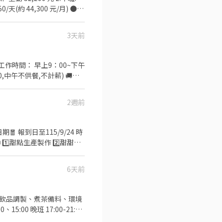
,000元/季。 ✅ 三節獎金 ,
3天前
午不供餐,不計薪) 🚚工
0kg以下） *動作迅速 *具
2週前
應徵 ②留下「姓名+電話」讓我方便
6天前
收銀、飲品調製、煮茶備料、環境
00 晚班 17:00-21:00
教學！ ☆歡迎夜校生/兼職者