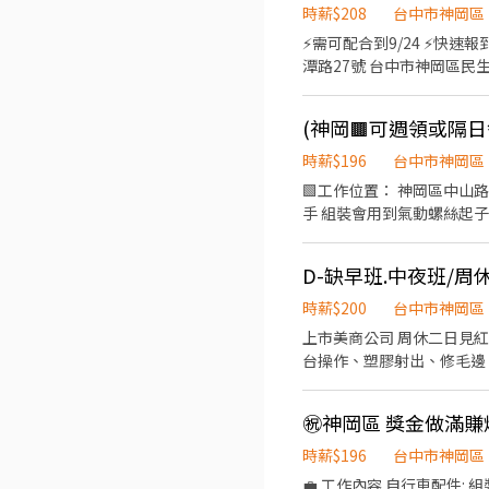
免費供餐 📌 需配合加班安排 ✨ 固定班別 ✨ 周休二日 ✨ 福利制度完善 ✨ 免煩惱用餐問題 歡迎投遞履歷應徵！ 📩 立即應徵 點擊下
時薪$208
台中市神岡區
方連結或加入官方 L.I.N.E 截圖私訊【姓名＋手機】 官方 ID：@746lzapm
⚡需可配合到9/24 ⚡快速報到 ❇️須配合搬重(20kg) ❇️久站 ❇️耐熱 ❇️免費汽機車位 📌工作地點：＜廠區主管安排＞ 台中市
誠人力－王小姐 ☎️ 04-2
潭路27號 台中市神岡區民生路141號 📌工作內容： 食品生產製作(牛軋糖、餅乾、蛋糕)、包裝
餐，錯過可惜！
耐熱、負重、久站或頻繁蹲站喔!!) 📌工作時間： 07:30-16:30 09:00-18:00 (依現場主管安排) 📌薪
式：週排休兩天(固定休日、另一天排休) ➤➤➤➤➤應徵方式➤➤➤➤➤ 點選右方的連結>>> https
(神岡🟫可週領或隔日
專員 ( 請截圖職缺標題+你的
時薪$196
台中市神岡區
🟩工作位置： 神岡區中山路 
手 組裝會用到氣動螺絲起子、須可久坐 🟩上班時間： 即日
餐自理、可代訂團膳 🟩工作
D-缺早班.中夜班/
時薪$200
台中市神岡區
上市美商公司 周休二日見紅休 可
台操作、塑膠射出、修毛邊、雷雕、水洗 【三個班
30000元-38000元(含加班費) ◈中夜班 →19:30~04:00 薪資約 36000元-37000元(含加班費) *需在早班進行培訓1-2
點】 √大雅區神林路 --------
㊗️神岡區 獎金做滿賺
或加入官方癩:zxcv0017
時薪$196
台中市神岡區
💼 工作內容 自行車配件: 組裝 , 包裝 , 操作機台 備料 。 💡上班時間 & 薪資 💡 1.早上: 07:50-16:10 ▸底薪+全勤 32,200 元 2.中班: