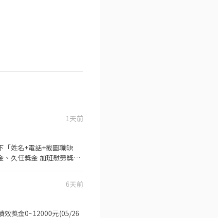
1天前
✨加入後留下「姓名+電話+截圖職缺
培育獎金、久任獎金 加班慰勞獎金
6天前
獎金0~12000元(05/26