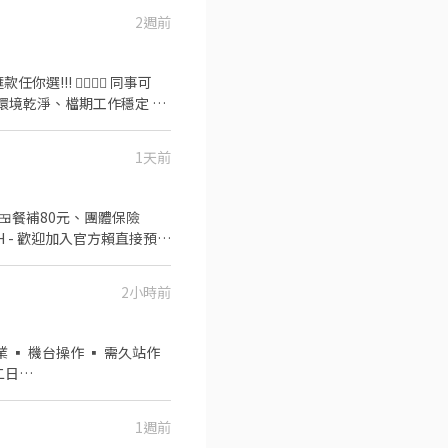
2週前
👩‍❤️‍💋‍👩 同事可
:00 (下班可選領現 我們公司還
1天前
isy專員 電話📲:
 #詢問要有禮貌喔
 🍱餐補80元、團體保險
H - 歡迎加入官方賴直接預約
2小時前
1週前