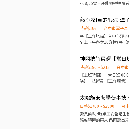
- 08/25當日產能效率達標者) 
15:50~00:20➡️薪資300
貼300元/天 ➡️薪資36300~3
名品牌手機加工 CNC機台操
周休六日 ✅【安心就業】享有
時薪$196
台中市潭子區
【 我 要 應 徵 】 投遞履歷
➡️【工作地點】台中市潭子區祥
電話:0933670253 ☎️加賴詢
早上下午各休10分鐘) ➡️【薪資
⭐️~~♥~~♥~~╝
31000元+小夜班津貼30塊/
第二個月:4000元、第三個月:50
神岡技術員🌈【常日班 
塊/H ➡️薪資39K起.配合加
個月:8000元 - ❤️久任獎
時薪$196 ~ $213
台中市
✅【休假制度】周休六日 ✅【
【上班時間】：常日班 08:00-17:00 【休假制度】：週休二日(固定休週六、日) 【薪資待遇】：日
✅【免費車位】免費汽機車停車位 
務】：技術員 【工作環境】
⭐️~~♥~~♥~~╗ ↓↓找嘉嘉
各站原物料掌控,增補料量產
https://lin.ee/Y30dL
自理(可跟公司一起訂便當20
太陽能安裝學徒半技
仁加班賺錢 ⚡️免費汽、機車位 ⚡️享
日薪$1700 ~ $2800
台
需具備6小時勞工安全衛生教