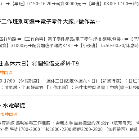
3000 元 —————— ❁工作內容 ❁——————— ▪ 電子零件焊接、組裝、測試、包裝 ▪ 
- ➡️【早班】07:50~16:20➡️薪資30000元 ➡️【早班】08:00~17:00➡️薪
00元✅中班津貼200元/天 ➡️薪資34200~34400元 - ➡️【中夜班】19:30~04
6600元 - ➡️【夜班】23:50~08:20➡️薪資30000元✅夜班津貼300元/天 ➡️薪
👍 ✨凉!真的很涼!潭子工作班別可選➡️電子零件大廠✅徵作業員-吉
作.流水線組裝操作.品檢(依履歷安排部門.久站久坐都有) - ✅【工作環
勞保.健保.團保.特休.勞退 ✅【吃飯】早中班免費供餐.中夜班、夜班餐費有補
➡快速接洽面試 - ╔~~♥~~♥~~⭐️【 應徵方式 】⭐️~~♥~~♥~~╗ ↓↓
和路 ➡️【工作內容】電子零件產品/電子零件焊接.組裝.包裝 - ➡️【早班】08
問:@927wcdri 陳嘉嘉 ➡️火速找嘉嘉 https://lin.ee/Y30dLdb ╚~~♥
】31000元➡️配合加班平均約37K - ➡️【小夜班】15:50~00:30/休息時間:
H ➡️薪資36K起.配合加班平均約42K ✨需在新夜班實習(13:00~21:30) ❤
00元 - ➡️【大夜班】23:50~08:30//休息時間:02:50~03:30 ➡️【薪
🔺休六日】🉑週領借支🌈M-T9
班平均約45K ✨需在新夜班實習(13:00~21:30) ❤️培育獎金第一個月:300
金❤️ 滿1個月可領1000元/次;滿3個月可領3000元/次;滿6個月可領3000元/
神岡區
安心就業】享有勞保.健保.團保.特休.勞退 ✅【餐費津貼】配合加班平日誤
班 30,000元/月 【工作職
- ❤️請先按 【 我 要 應 徵 】 投遞履歷➡快速接洽面試 - ╔~~♥~~♥
：冷氣房，半套靜電衣 【工作地點】：台中市神岡區豐工中路(豐洲科技園區
 工作攏低嘉↓↓ ☎️連絡電話:0933670253 ☎️加賴詢問:@927wcdri 陳
作業 2.作業品質控管、產品檢驗 3.現場機台操作 4.依生管排程進行各站
db ╚~~♥~~♥~~⭐️【 快速找工作 】⭐️~~♥~~♥~~╝
/餐) 【休息時間】：60分鐘 【員工福利】： ⚡️僅書審、免二面 ⚡️加班第一
、水電學徒
勞保、健保、勞退、團保、三節 ⚡️可週領 ⚡️久任獎金10000元 傳你的名字以及截圖職缺，他會
跟你說後續唷 ID:@866feuvn(晨洸人力銀行官方帳號) 電話:0900768770 施先生 0901312635 方小姐
中市神岡區
育訓練 協助案場工作進度 、需曬太陽 需要搬重約20公斤（沒有每天） 
態度積極的再來 偶爾需出差外宿 學徒1700-2000 半技1800-2200 師傅2200-2800 （無經驗可