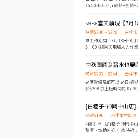
15:50-00:10 , ▸底薪+全勤+津貼 400元/天 (約 41,000 元/月) 3.夜班: 23:50-08:10 , ▸底薪+全勤+津貼 550/天(約 44,300 元/月) ●周
休2日 (需配合加班） - 🧧 
生日禮金 。 ❤️到職滿一個月即享年終!❤️ 📍 工作地點 : 台中市神岡區中山路_號 。 ▶應
📣 📣當天領現【7月
2560 0907 
時薪$200 ~ $220
台中市
📆工作期間：7月18日~8月18日 📆工作期間：7月18日~8月18日 📆工作期務：7月18日~8月18日 🕰工作時間
5：00 (視當天現場人力作業
作內容： 理貨/貼標 *拆櫃
經驗佳 *時間彈性 *需填勞報單 📜📜📜補充說明：每小時最低撕貼標數量為380張(符合貼標範圍規定) 👕👖👟著
服裝、布鞋或安全鞋 📝備註： 一、體力活💪💪 二、如【無履歷】恕無法回覆，如有意願的話，請投遞履歷 三、上工請攜帶身分
證正、反面影本以便【投勞
時薪$202 ~ $254
台中市
✔️匯款領現都可以 ✔️日/週/月 領都可
薪$208 ⏰上班時間⏰ 07:30-16:30 08:00-17:00 08:30-17:30 09:00-18:00 (須配合輪班) 📦工作內容📦 1️⃣甜點生產製作 2️⃣甜甜產
品包裝 3️⃣完成出貨作業🏃‍♀️‍➡️ 📍上班地點📍 台中市神岡區民生路 台中市大雅區雅潭路 (須配合輪班，約10分鐘) ➖➖➖➖➖【
式】➖➖➖➖➖ 工作職缺找 ➠ 明
[白巷子-神岡中山店]
稱呼您，謝謝❣️ 📣名額有
時薪$196
台中市神岡區
#徵才 🥤 【白巷子 神岡
整潔、協助外送。 💰 待遇：時薪
✅ 條件： 1.具機車駕照 