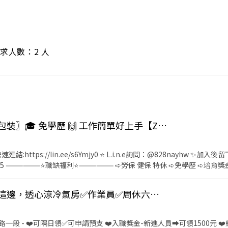
/ 需求人數：2 人
👍 潭子〖電子零件組包裝〗🎓 免學歷 🙌 工作簡單好上手【Z】吉
連結:https://lin.ee/s6Ymjy0 ⭐️ L.i.n.e詢問：@828nayhw 
-455 ——————⭐️職缺福利⭐️—————— ➪勞保 健保 特休 ➪免學歷 ➪
作地點 ❁—————— 台中市潭子區祥和路 ———— ❁工作時間&薪
👍 【不加班】怕熱看這邊，透心涼冷氣房✅作業員✅周休六日👌免經驗可-綠
個月6000元、三個月8000元 ⭐️加班慰勞獎金: 每三個月累計加班大於 120 小時，
時 獎金2000元 ⭐️久任獎金: 滿1個月1000元、滿3個月3000 元、滿6個月
段 - ❤️可隔日領✅可申請預支 ❤️入職獎金-新進人員➡️可領1500元 ❤️績效