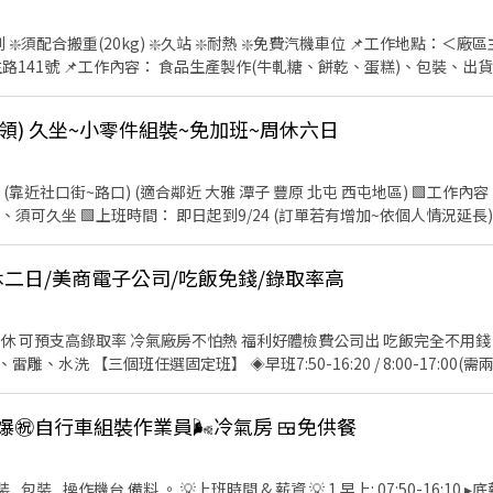
（記得加小老鼠 @ 喔！） https://lin.ee/Z5lW7BX 首
大雅區雅
560-0907 分機 1101 歡迎私訊詢問面試資訊！ 🔥 名額有限，立即預約
、出貨、環境清潔 (依站別會需要
資待遇：時薪208元 📌休假方
://reurl.cc/oZm9k5 加入後詢問
領) 久坐~小零件組裝~免加班~周休六日
姓名 詢問 )
(靠近社口街~路口) (適合鄰近 大雅 潭子 豐原 北屯 西屯地區) 🟩工作
起到9/24 (訂單若有增加~依個人情況延長) 08:00~17:00 午休60分 午
待遇： 時薪196元 🟩休假制度： 週休六日，含國定休假日 🟩有勞保、
周休二日/美商電子公司/吃飯免錢/錄取率高
預支高錄取率 冷氣廠房不怕熱 福利好體檢費公司出 吃飯完全不用錢 工作內容 流水線組裝、
任選固定班】 ◈早班7:50-16:20 / 8:00-17:00(需兩者時間可配合) 薪資約
週 【上班地
----------------------------------- 快速應徵＃絕不收取任何費用 ☎️
爆㊗️自行車組裝作業員🌬️冷氣房 🍱免供餐
28 留下姓名電話 截圖詢問我唷