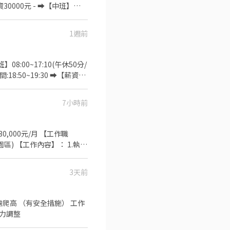
產品檢驗及試產前置作業
資30000元 - ➡️【中班】
:00➡️薪資30000元✅中夜班津
資36300~36600元 - ▶️知
1週前
境】全廠冷氣房 ✅【休假制度】
助70塊/天 - ❤️請先按
找嘉嘉 工作攏低嘉↓↓ ☎️連絡
:00~17:10(午休50分/
~~♥~~⭐️【 快速找工作 】
18:50~19:30 ➡️【薪資】
️培育獎金第一個月:2000元、
資】31000元+大夜班津貼48
7小時前
0元、第二個月:6000元、第三
次 - ✅【工作環境】冷氣房
餐費80塊.假日100塊
~~⭐️【 應徵方式 】
) 【工作內容】： 1.執行
嘉嘉 ➡️火速找嘉嘉
別作業安排 【用餐說明】：
個小時就給1.67倍 鼓勵同
3天前
需爬高 （有安全措施） 工作
）依能力調整