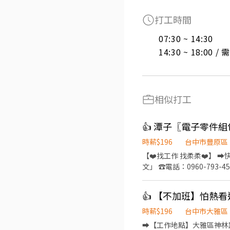
打工時間
07:30 ~ 14:30

14:30 ~ 18:00 
相似打工
時薪$196
台中市豐原區
【❤️找工作 找柔柔❤️】 ➡️快速
文」 ☎️電話：0960-793
➪三節獎金或禮品 ➪久坐冷氣房，舒適工作環境 ————— ❁工
資 ❁————— ▪日班：08:00-17:10 ▪小夜班：15:50-00:30(240元/天) ▪大夜班：23:50-08:30(380元/天) 💰薪資:31000元 ➡️週
休二日 ➡️薪資每月10號發放 大小夜班需在薪夜班實習13:00-21:30(1-3個月) ⭐️培育獎金: 小夜班滿一個月2000元、兩個月4000
元、三個月5000元 大夜班滿一個月3000元、兩
時薪$196
台中市大雅區
獎金 4000 元 每三個月加班時數大於90小時 未滿120
➡️【工作地點】大雅區神林路一