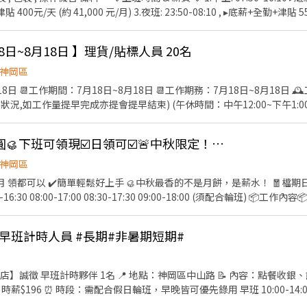
福利 ✅ 免費供餐 , 免機車停車 。 ✅ 久任獎金 3,000元/季。 ✅ 季績效獎金 ~3
徵方式◀ 預約面試 聯絡 ☼娜娜☼ ☏ 04-
18日~8月18日 】理貨/貼標人員 20名
#1100 𝕃𝕀ℕ𝔼 𝕀𝔻 @924lpgta (要加@喔) 快速加入: https://lin.ee/uTDSgvh
神岡區
： 早上9：00~下午
狀況,如工作量提早完成亦提會提早結束) (午休時間：中午12:00~下午1:00,中
、搬貨、理貨(物品約在30KG以下) *撕貼標（含貨品開、封箱及搬運歸位約2
裝規定： 請輕便
中秋團圓🌛薪水也要圓🥮下班可領現☑️日領可☑️🚨中秋限定！錯過再等一年！
保】及填寫【勞務報酬單】
神岡區
以 ✔️簡單輕鬆好上手 🥮中秋最香的不是月餅，是薪水！ 🧧檔期日期🧧 報到日至115/9/24 時
應徵方
熙-Rannie專員🫶 🅛🅘🅝🅔 🅘🅓 ❇ 0911382057 ①私訊截圖
 早班計時人員 #長期#非暑期短期#
限！心動不如馬上行動💓
中山店】誠徵 早班計時夥伴 1名 📍 地點：神岡區中山路 📝 內容：點餐
$196 ⏰ 時段：需配合假日輪班，早晚皆可優先錄用 早班 10:00-14:00、15:
2.親切有禮貌、手腳俐落、具責任感 3.有經驗者佳，無經驗可，我們有完整