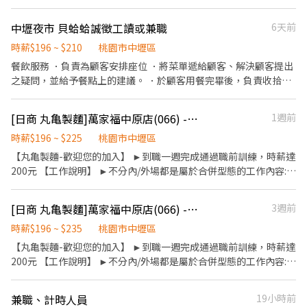
#桃園 #八德 #日領全薪 #高額週領一萬 #轉他人帳戶 #現金 ⚡️⚡️⚡️名額
職打工的計畫，喜歡充滿活力的工作環境，並期望享有多種福利，
有限 截圖✚ ʟɪɴᴇ 報名 ⚡️⚡️⚡️ 安心求職請找💼徐小姐 點擊快速✚好
可優先選擇我們。 ✅工作內容 1. 一般點餐，送餐，收桌服務工作 2.
中壢夜市 貝蛤蛤誠徵工讀或兼職
6天前
友： https://lin.ee/JefzYJo
內、外場聯繫及顧客諮詢服務 3. 店內環境、座位區清潔整理 4. 收銀
結帳，開店前準備及閉店整理作業 5. 完成主管交付工作 ✅工作時段
時薪$196 ~ $210
桃園市中壢區
中班：12:00~21:00 晚班：18:00~22:30 (排班區間另安排休息時
餐飲服務 ．負責為顧客安排座位 ．將菜單遞給顧客、解決顧客提出
間，週六、週日有一天可排班者尤佳。) ※彈性排班可討論喔。週六
之疑問，並給予餐點上的建議。 ．於顧客用餐完畢後，負責收拾碗
與週日正常工時出勤每小時再加5圓，國定假日除外。 ✅工作時段說
盤與清理環境。 ．並負責結帳等工作。 ．處理烹飪前與烹飪中之準
明：依店鋪營運需求排班；兼職人員每月可配合排班時數須達60小
備工作 ．負責洗、剝、削、切各種食材。 ．負責清理工作環境、設
[日商 丸亀製麵]萬家福中原店(066) -長期兼職夥伴/廚助/工讀生/彈性排班
1週前
時以上。 ✅提供免費溫馨員工餐點、停車免擔心，有免費停車場可
備和餐具。 ．準備不同餐點所需要的食材。 ．協助測量食材的容量
停放汽車、摩托車、腳踏車。 ✅歡迎無餐飲工作經驗、對餐飲業有
與重量。 ．負責擺盤、打包外帶服務。
時薪$196 ~ $225
桃園市中壢區
熱忱的您，加入三澧餐飲集團。 ------------------------------------
【丸亀製麵-歡迎您的加入】 ►到職一週完成通過職前訓練，時薪達
-------------------------------------- 『加入三澧 成為家人』共同創
200元 【工作說明】 ►不分內/外場都是屬於合併型態的工作內容:
造無限可能。 1998年於台灣成立-日商三澧餐飲集團 HUMAX
►製麵、煮麵、製作高湯、洗切食材備料、炸天婦羅、包飯糰、收
ASIA，屬於日本Wondertable餐飲集團在台分公司。 深耕台灣多年
銀結帳、洗碗、收拾餐具、環境清潔..等 【工作時間】 ►彈性排班
的日本與義大利美食連鎖品牌，旗下六大連鎖餐飲品牌包含， ★義
[日商 丸亀製麵]萬家福中原店(066) -長期兼職夥伴/廚助/工讀生/彈性排班
3週前
08:30-23:00（面試時請於主管確認排班時間） 【薪資福利】 1. 提
式料理餐廳：BELLINI CAFFÈ、BELLINI Pasta Pasta、MOLINO手
供員工餐 2. 國定假日雙倍薪 3. 提供優秀同仁績效獎金 4. 久任獎金 5.
時薪$196 ~ $235
桃園市中壢區
工義大利麵 ★日式鍋物餐廳：Mo-Mo-Paradise壽喜燒 ★日式天婦
生日禮卷 6. 滿年資享特休假 7.福委會福利補助 ★★多項福利歡迎您
【丸亀製麵-歡迎您的加入】 ►到職一週完成通過職前訓練，時薪達
羅專門店：天吉屋、吉天麩羅 全台直營店鋪皆位於各大百貨商場，
加入我們★★ 「歡迎喜歡日式餐飲的夥伴加入我們的團隊」
200元 【工作說明】 ►不分內/外場都是屬於合併型態的工作內容:
並持續穩定發展中。 -----------------------------------------------
►製麵、煮麵、製作高湯、洗切食材備料、炸天婦羅、包飯糰、收
--------------------------- 【應徵須知】 ①詳閱工作內容後，請審
銀結帳、洗碗、收拾餐具、環境清潔..等 【工作時間】 ►彈性排班
慎提出應徵申請。 ②履歷初審合適者，將邀請實體面談，初審資格
兼職、計時人員
19小時前
08:30-23:00（面試時請於主管確認排班時間） 【薪資福利】 1. 提
不符者則不另行通知。 ③錄取的實際任用職稱及薪資，依面談結果