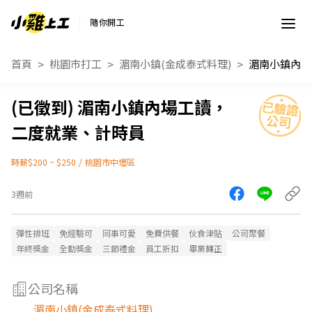
隨你開工
首頁
桃園市打工
湄南小鎮(金成泰式料理)
湄南小鎮內場工讀，
二度就業、計時員
時薪$200 ~ $250
/
桃園市中壢區
3週前
彈性排班
免經驗可
同事可愛
免費供餐
伙食津貼
公司聚餐
年終獎金
全勤獎金
三節禮金
員工折扣
畢業轉正
公司名稱
湄南小鎮(金成泰式料理)