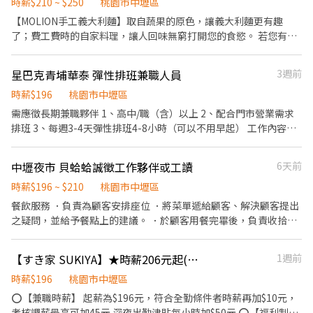
利】 1. 提供員工餐 2. 國定假日雙倍薪 3. 提供優秀同仁績效獎金 4.
時薪$210 ~ $250
桃園市中壢區
廳：BELLINI CAFFÈ、BELLINI Pasta Pasta、MOLINO手工義大利
舒適衛生的用餐環境、熱情用心的服務態度、平實親民的誠懇價
久任獎金 5. 生日禮卷 6. 滿年資享特休假 7.福委會福利補助 ★★多項
【MOLION手工義大利麵】取自蔬果的原色，讓義大利麵更有趣
麵 ★日式鍋物餐廳：Mo-Mo-Paradise壽喜燒 ★日式天婦羅專門
格，強調食品安全，顧客安心。不論是單獨一人、與家人一起、朋
福利歡迎您加入我們★★
了；費工費時的自家料理，讓人回味無窮打開您的食慾。 若您有兼
店：天吉屋、吉天麩羅 全台直營店鋪皆位於各大百貨商場，並持續
友一起，皆可享受用餐的樂趣。
職打工的計畫，喜歡充滿活力的工作環境，並期望享有多種福利，
穩定發展中。 ------------------------------------------------------
可優先選擇我們。 ✅工作內容 1. 負責食材準備、各項餐點製作 2. 協
-------------------- 【應徵須知】 ①詳閱工作內容後，請審慎提出
星巴克青埔華泰 彈性排班兼職人員
3週前
助進貨清點、歸位及後續處理 3. 開店前準備及閉店整理作業 4. 洗滌
應徵申請。 ②履歷初審合適者，將邀請實體面談，初審資格不符者
與環境清潔 5. 完成主管交付工作 ✅工作時段 早班：09:00~18:00 晚
時薪$196
桃園市中壢區
則不另行通知。 ③錄取的實際任用職稱及薪資，依面談結果與經驗
班：18:00~22:00或22:30 (排班區間另安排休息時間，週六、週日有
核定職級。
需應徵長期兼職夥伴 1、高中/職（含）以上 2、配合門市營業需求
一天可排班者尤佳。) ※彈性排班可討論喔。週六與週日正常工時出
排班 3、每週3-4天彈性排班4-8小時（可以不用早起） 工作內容
勤每小時再加5圓，國定假日除外。 ✅工作時段說明：依店鋪營運需
1、收銀銷售 2、飲料製作 3、商品介紹 4、環境清潔工作（不用掃
求排班；兼職人員每月可配合排班時數須達60小時以上。 ✅提供免
廁所） 🔹新品咖啡飲料、糕點搶先嚐鮮 🔹上班日即可享任選2杯免
中壢夜市 貝蛤蛤誠徵工作夥伴或工讀
6天前
費溫馨員工餐點、停車免擔心，有免費停車場可停放汽車、摩托
費的飲品 🔹蛋糕、點心可享員工7折優惠 🔹持員工證可享全台星巴
車、腳踏車。 ✅歡迎無餐飲工作經驗、對餐飲業有熱忱的您，加入
克員工折扣 🔹滿三個月後可享有福利品咖啡豆⋯等等可選擇 🔹升遷
時薪$196 ~ $210
桃園市中壢區
三澧餐飲集團。 ----------------------------------------------------
管道透明且提供學習機會 🔹專業咖啡技能課程、培訓、賽事 🔹每年
餐飲服務 ．負責為顧客安排座位 ．將菜單遞給顧客、解決顧客提出
---------------------- 『加入三澧 成為家人』共同創造無限可能。
免費健康檢查 🔹各式假別、各項補助津貼、獎學金⋯ ☕️☕️☕️ 享受工
之疑問，並給予餐點上的建議。 ．於顧客用餐完畢後，負責收拾碗
1998年於台灣成立-日商三澧餐飲集團 HUMAX ASIA，屬於日本
作的美好時刻，我們稱呼彼此為夥伴！夥伴對於星巴克來說是一起
盤與清理環境。 ．並負責結帳等工作。 ．處理烹飪前與烹飪中之準
Wondertable餐飲集團在台分公司。 深耕台灣多年的日本與義大利
創造門市愉悅環境和分享快樂的人，如果你也嚮往傳遞熱情的服
備工作 ．負責洗、剝、削、切各種食材。 ．負責清理工作環境、設
美食連鎖品牌，旗下六大連鎖餐飲品牌包含， ★義式料理餐廳：
【すき家 SUKIYA】★時薪206元起(含全勤)★中壢中山店
1週前
務，學習專業的咖啡知識技能，歡迎成為我們的夥伴一起傳遞咖啡
備和餐具。 ．準備不同餐點所需要的食材。 ．協助測量食材的容量
BELLINI CAFFÈ、BELLINI Pasta Pasta、MOLINO手工義大利麵 ★
的美好，誠摯邀請熱情活潑的你加入星巴克
與重量。 ．負責擺盤、打包外帶服務。
時薪$196
桃園市中壢區
日式鍋物餐廳：Mo-Mo-Paradise壽喜燒 ★日式天婦羅專門店：天
⭕【兼職時薪】 起薪為$196元，符合全勤條件者時薪再加$10元，
吉屋、吉天麩羅 全台直營店鋪皆位於各大百貨商場，並持續穩定發
考核調薪最高可加45元 深夜出勤津貼每小時加$50元 ⭕【福利制