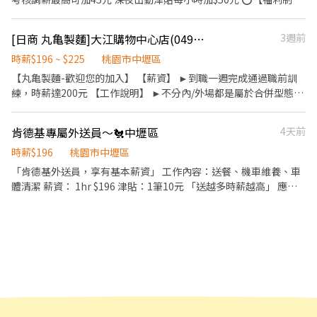
展中。 -------------------------------------------------------------
度】 ★每季一次考核調薪機會 ★享有特休累積 ★免費員工餐 ★三
------------- 【應徵須知】 ①詳閱工作內容後，請審慎提出應徵申
節福利、生日禮金、夜班出勤津貼 ★提供員工制服及工作鞋 ★年度
請。 ②履歷初審合適者，將邀請實體面談，初審資格不符者則不另
[日商 丸亀製麵]大江購物中心店(049)-長期兼職夥伴｜工讀生｜實習｜彈性排班
3週前
健檢 ★勞保、健保，6％勞退提撥 ⭕【工作說明】 《內場》:餐點製
行通知。 ③錄取的實際任用職稱及薪資，依面談結果與經驗核定職
作、食材備料、進貨盤點 《外場》:接待服務顧客、收銀結帳、環境
時薪$196 ~ $225
桃園市中壢區
級。
整潔 用最快速的速度提供美味的牛丼！ 用最有元氣的服務使顧客露
【丸亀製麵-歡迎您的加入】 【薪資】 ►到職一週完成通過職前訓
出滿意的笑容！ ★開朗活潑有笑容 ★ＳＯＰ專業流程 ★無經驗可
練，時薪達200元 【工作說明】 ►不分內/外場都是屬於合併型態的
★提供完善職前教育訓練 ⭕【經營理念】 我們是日本第一的速食連
工作內容：製麵、煮麵、製作高湯、洗切食材備料、炸天婦羅、包
鎖ZENSHO集團，我們的理念是"消滅世界的飢餓和貧困"，目標是
飯糰、收銀結帳、洗碗、收拾餐具、環境清潔..等 【工作時間】 ►
肯德基專屬外送員～🐔中壢區
4天前
成為全球第一的連鎖餐飲集團。 我們堅持使用安全及高品質的食
彈性排班08:30-23:00（面試時請於主管確認排班時間） 【薪資福
材，當場現點現作提供美味可口的日本國民美食-牛丼/咖哩，並以
利】 1. 提供員工餐 2. 國定假日雙倍薪 3. 提供優秀同仁績效獎金 4.
時薪$196
桃園市中壢區
舒適衛生的用餐環境、熱情用心的服務態度、平實親民的誠懇價
久任獎金 5. 生日禮卷 6. 滿年資享特休假 7.福委會福利補助 ★★多項
「肯德基外送員，享有基本薪資」 工作內容：送餐、機車維養、車
格，強調食品安全，顧客安心。不論是單獨一人、與家人一起、朋
福利歡迎您加入我們★★
體清潔 薪資： 1hr $196 津貼：1筆10元 「送越多時薪越高」 應徵
友一起，皆可享受用餐的樂趣。
時段：10:30～14:00 17:00～21:00 「時間可以談」 🔴騎公司車 🔴
需體檢、享勞保、免費制服 🔴周排班🔝🔝🔝