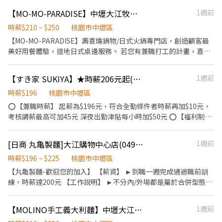
發一次！ 📅 彈性排班：生活、讀書、休息三平衡 👯‍♀️ 年 輕團隊好相
【MO-MO-PARADISE】中壢大江牧場-外場兼職(早班,中班,晚班)C13
1週前
處：一起嗨、一起扛、一起吃宵夜 😎 📍 全台超過百家門市：幫你就
近安排，通勤輕鬆不花錢 🚀 穩定兼職 → 有機會轉正：升職不是
時薪$210 ~ $250
桃園市中壢區
夢，只差一個你！
【MO-MO-PARADISE】壽喜燒鍋物/日式火鍋專門店，創造顧客最
美好用餐體驗，道地日式桌邊服務。 若您有兼職打工的計畫，喜歡
充滿活力的工作環境，並期望享有多種福利，可優先選擇我們。 ✅
工作內容 1. 一般點餐，送餐，收桌服務工作 2. 內、外場聯繫及顧客
【すき家 SUKIYA】★時薪206元起(含全勤)★中壢中原店
1週前
諮詢服務 3. 店內環境、座位區清潔整理 4. 收銀結帳，開店前準備及
閉店整理作業 5. 完成主管交付工作 ✅工作時段 (1)早班：
時薪$196
桃園市中壢區
09:00~18:00 (2)中班：12:00~21:00 (3)晚班：18:00~23:00或23:30
⭕【兼職時薪】 起薪為$196元，符合全勤條件者時薪再加$10元，
(排班區間另安排休息時間，週六、週日有一天可排班者尤佳。) ※
考核調薪最高可加45元 深夜出勤津貼每小時加$50元 ⭕【福利制
彈性排班可討論喔。週六與週日正常工時出勤每小時再加5圓，國定
度】 ★每季一次考核調薪機會 ★享有特休累積 ★免費員工餐 ★三
假日除外。 ✅夜班津貼： 23:00起出勤，每半小時另再給予20元夜
節福利、生日禮金、夜班出勤津貼 ★提供員工制服及工作鞋 ★年度
[日商 丸亀製麵]大江購物中心店(049)-長期兼職夥伴｜工讀生｜實習｜彈性排班
1週前
班津貼。 ✅工作時段說明：依店鋪營運需求排班；兼職人員每月可
健檢 ★勞保、健保，6％勞退提撥 ⭕【工作說明】 《內場》:餐點製
配合排班時數須達60小時以上。 ✅提供免費溫馨員工餐點、交通便
作、食材備料、進貨盤點 《外場》:接待服務顧客、收銀結帳、環境
時薪$196 ~ $225
桃園市中壢區
利通勤上班很方便。 ✅歡迎無餐飲工作經驗、對餐飲業有熱忱的
整潔 用最快速的速度提供美味的牛丼！ 用最有元氣的服務使顧客露
【丸亀製麵-歡迎您的加入】 【薪資】 ►到職一週完成通過職前訓
您，加入三澧餐飲集團。 -------------------------------------------
出滿意的笑容！ ★開朗活潑有笑容 ★ＳＯＰ專業流程 ★無經驗可
練，時薪達200元 【工作說明】 ►不分內/外場都是屬於合併型態的
------------------------------- 『加入三澧 成為家人』共同創造無限
★提供完善職前教育訓練 ⭕【經營理念】 我們是日本第一的速食連
工作內容：製麵、煮麵、製作高湯、洗切食材備料、炸天婦羅、包
可能。 1998年於台灣成立-日商三澧餐飲集團 HUMAX ASIA，屬於
鎖ZENSHO集團，我們的理念是"消滅世界的飢餓和貧困"，目標是
飯糰、收銀結帳、洗碗、收拾餐具、環境清潔..等 【工作時間】 ►
日本Wondertable餐飲集團在台分公司。 深耕台灣多年的日本與義
【MOLINO手工義大利麵】中壢大江店-內場兼職(早班,晚班)-F01
1週前
成為全球第一的連鎖餐飲集團。 我們堅持使用安全及高品質的食
彈性排班08:30-23:00（面試時請於主管確認排班時間） 【薪資福
大利美食連鎖品牌，旗下六大連鎖餐飲品牌包含， ★義式料理餐
材，當場現點現作提供美味可口的日本國民美食-牛丼/咖哩，並以