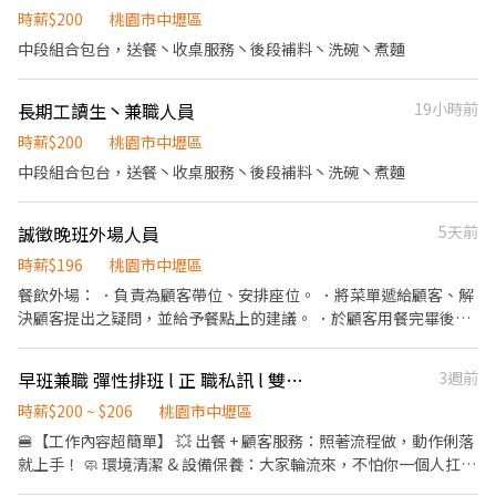
供員工餐 2. 國定假日雙倍薪 3. 提供優秀同仁績效獎金 4. 久任獎金 5.
時薪$200
桃園市中壢區
與經驗核定職級。
生日禮卷 6. 滿年資享特休假 7.福委會福利補助 ★★多項福利歡迎您
中段組合包台，送餐丶收桌服務丶後段補料丶洗碗丶煮麵
加入我們★★ 「歡迎喜歡日式餐飲的夥伴加入我們的團隊」
長期工讀生丶兼職人員
19小時前
時薪$200
桃園市中壢區
中段組合包台，送餐丶收桌服務丶後段補料丶洗碗丶煮麵
誠徵晚班外場人員
5天前
時薪$196
桃園市中壢區
餐飲外場： ．負責為顧客帶位、安排座位。 ．將菜單遞給顧客、解
決顧客提出之疑問，並給予餐點上的建議。 ．於顧客用餐完畢後，
負責收拾碗盤與清理環境。 ．並負責結帳、收銀等工作。 ．負責清
理工作環境、設備和餐具。
早班兼職 彈性排班 l 正 職私訊 l 雙周發薪 l Qburger中壢龍昌店
3週前
時薪$200 ~ $206
桃園市中壢區
🍔【工作內容超簡單】 💥 出餐 + 顧客服務：照著流程做，動作俐落
就上手！ 🧼 環境清潔 & 設備保養：大家輪流來，不怕你一個人扛
🌟【為什麼選 QBurger？】 💸 雙週發薪：等不到月底？我們兩週就