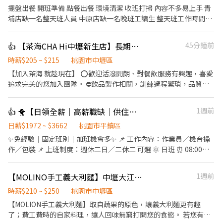
擺盤出餐 開班準備 點餐出餐 環境清潔 收班打掃 內容不多易上手 青
埔店缺一名整天班人員 中原店缺一名晚班工讀生 整天班工作時間
10:30-14:00，17:00-21:30 晚班工作時間 17:30-21:30
👍 【茶海CHA Hi中壢新生店】長期早晚班兼職人員(假日班）
45分鐘前
時薪$205 ~ $215
桃園市中壢區
【加入茶海 就趁現在】 ⭕️歡迎活潑開朗、對餐飲服務有興趣，喜愛
追求完美的您加入團隊。 ⛔️飲品製作相關，訓練過程繁瑣，品質控
管嚴謹，短期勿試。 【調配飲品】 根據顧客需求，在吧台迅速調配
多種飲品 【備料作業】 負責冷熱飲的原料準備，確保供應充足 【收
👍 🐥【日領全薪｜高薪職缺｜供住宿｜平鎮】🐥
1週前
銀處理】 進行顧客結帳，維持現金收據整齊與準確 【環境清潔】 清
洗餐具與吧台設備，保持工作區域整潔 【產品說明】 為顧客提供飲
日薪$1972 ~ $3662
桃園市平鎮區
品資訊與建議，協助選擇
✨免經驗｜固定班別｜加班機會多✨ 📌 工作內容：作業員／機台操
作／包裝 📌 上班制度：週休二日／二休二 可選 🌞 日班 ⏰ 08:00－
17:15（8H） 💰 時薪約 220 元 🌙 夜班 ⏰ 22:00－07:15（8H） 💰
時薪約 250 元 🔥 二休二班別也有缺！ 日班／夜班皆可安排 🌞二休
【MOLINO手工義大利麵】中壢大江店-外場兼職(中班,晚班)-F01
1週前
二班日班 ⏰ 07:00－19:00（12H） 💰 時薪約 230 元 🌙二休二班夜
班 ⏰ 19:00－07:00（12H） 💰 時薪約 260 元 加班費另計，收入更
時薪$210 ~ $250
桃園市中壢區
穩定！ 💰額外獎金最高4200 💰 ✅ 免經驗可 ✅ 可立即上工 ✅ 冷氣廠
【MOLION手工義大利麵】取自蔬果的原色，讓義大利麵更有趣
房 ✅ 提供制服 ✅ 提供住宿 ✅ 穩定長期工作 #提供住宿 #平鎮 #中壢
了；費工費時的自家料理，讓人回味無窮打開您的食慾。 若您有兼