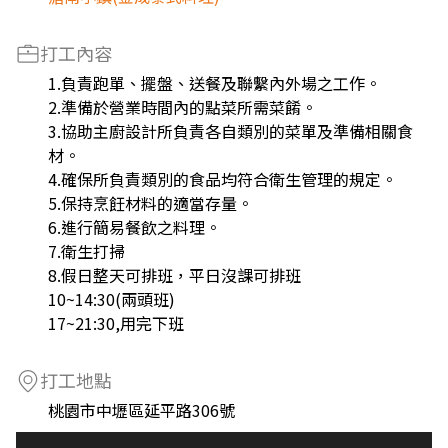
打工內容
1.負責跑單、擺盤、送餐及聯繫內外場之工作。
2.準備於營業時間內的點菜所需菜餚。
3.協助主廚設計所負責各自類別的菜單及準備相關食
材。
4.確保所負責類別的食品均符合衛生管理的規定。
5.保持烹飪材料的適當存量。
6.進行簡易餐飲之料理。
7.衛生打掃
8.假日整天可排班，平日沒課可排班
10~14:30(兩頭班)
17~21:30,用完下班
打工地點
桃園市中壢區延平路306號