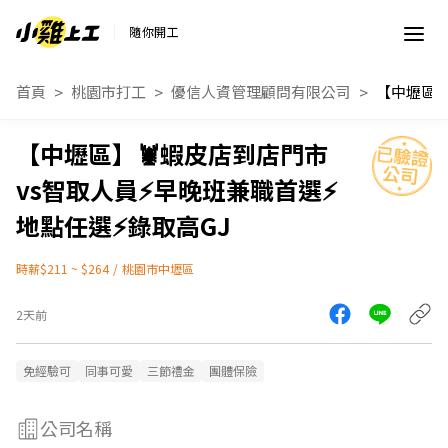
隨你開工
首頁
桃園市打工
優信人資管理顧問有限公司
【中壢區】🦞蝦皮店到店門市
vs智取人員⚡早晚班兼職首選⚡
地點任選⚡錄取高GJ
時薪$211 ~ $264
/
桃園市中壢區
2天前
免經驗可
同事可愛
三節禮金
團體保險
公司名稱