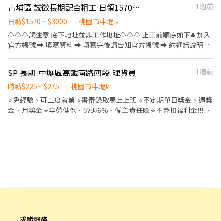
・中壢觀光夜市（桃園市中壢區）、八德興仁夜市 其他桃園地區
@661pongj【請留下 姓名✚電話✚職缺名稱】
前入帳。 ▶週領：每週一～日結算，隔週三領薪。 ⚠️ 若遇休假日或
青埔區 誠徵長期配合粗工 日領1570-3000 可日領 可週領
1週前
便利： 一、位於中壢工業區 1.搭乘232號公車至【長春路站】後步
夜市時薪250元 🚇 交通：中壢火車站商圈，公車轉乘方便，下課下
週五、週六、日上班的薪資，將於下一個銀行工作日晚間 10點發
行4分鐘 ⭐任職滿五天補助體檢費用
班順路上工。 班表上沒有列出的夜市或場地也能報名嗎？當然可
日薪$1570 ~ $3000
桃園市中壢區
放。 --- ⭐️⭐️⭐️⭐️⬇️⬇️ 應徵方式看這邊⬇️⬇️ ⭐️⭐️⭐️⭐️ 1️⃣☎️【潔西專員】
以！ 只要您有想去的夜市、商圈或適合演出的地點，歡迎主動洽
⚠️⚠️⚠️請注意 底下地址並非工作地址⚠️⚠️⚠️ 上工前順序如下🢃 加入
0906811333 / 官方 ʟɪɴᴇ ID ➤ @lisin888 （力信公司） 2️⃣線上應徵
詢，我們都可以為您協調排班，讓您在最熟悉、最方便的地方工
官方帳號 ➡ 填寫資料 ➡ 填寫完後請告知官方帳號 ➡ 約通話說明 ➡
https://lin.ee/jfRTCbq ☝️截圖職缺內容+ʟɪɴᴇ 詢問最快速
作。 🌟 工作亮點：傳遞幸福與正能量 ・自主報班制：上班時間與地
確認上工 官方帳號 ➡ @021kpdki 官方網址 ➡
點由您決定，依每週行程、體力狀況靈活報名，享受真正的「工作
https://lin.ee/rAng7zC 簡單清潔打掃工地環境 處理雜事、搬運(現
SP 長期-中壢區高鐵南路四段-理貨員
1週前
自由」。 ・新手友善機制：擔心體力不支？沒關係！新人可先報名
場有搬運車)等 依現場主管要求完成工作內容 👷‍♂️粗工 $1570起/日 加
1～2 小時嘗試看看，確認適應後再開始長期排班。 ・天天有場次：
班1小時$275(長期配合 報酬漸增) 👷🏻打石工 $2400起/日 大支
時薪$225 ~ $275
桃園市中壢區
週一至週日每天都有場次可報名，多點任您挑選，想賺錢、想運動
+$100 加班1小時$350 👷🏻當月做滿23工 獎金$1000 👷🏻介紹獎金
⭐️免經驗、可二度就業 ⭐️書審錄取馬上上班 ⭐️不定期單日獎金、週獎
隨時都有機會。 ・邊賺錢邊健身：適合愛活動、想瘦身的夥伴。穿
$1000(詳細規定另外說明) 領錢方式⬇️ 1.日領匯款 2.週領匯款 3.週領
金、月獎金 ⭐️享勞健保、勞退6%、僱主責任險 ⭐️不會扣福利金!!! ⭐️
著可愛布偶裝與民眾互動，成就感滿分。 ・大方展現自我：只要您
現金 4.固定每月15號匯款(月)
特休假 【派駐廠商】:蝦皮 【工作內容】:投貨/分貨/~刷條碼/裝箱等
覺得可愛，跳舞、揮手、搞怪、拍照互動都大受歡迎。 📋 招募說明
等 【休假方式】：排休(月休8~9天) ⭐️檔期活動：08月 早八：
・合作模式：歡迎短期體驗、長期穩定合作。 ・新手試作：初次報
07:00~16:00 時薪225~240元（含津貼） 午班：14:00~23:00 時薪
班請註明「新人」，可先安排 1～2 小時體驗。 ・適合對象：性格
265~275元（含津貼） 【匯薪方式】：每月10號/周領/隔日領 ▶工
開朗、喜歡小孩、體力耐力佳者。 ・可跨場次排班者優先（一週能
作地點：高鐵南:桃園市中壢區高鐵南路四段888號 【應徵方式】：
配合 3 天以上尤佳）。 ・布偶裝、道具、飲水公司全部提供，自己
✌葉專員0967255368 ✌薛專員0938456835 ✌截圖後·點擊鏈接應
不用準備任何東西，也不用先付任何費用。 ・全台皆有團隊：桃城
徵：https://lin.ee/AeE2u7i
義演團服務範圍涵蓋全台灣。除了北北基桃，中彰雲嘉南、高屏亦
有據點，歡迎各地夥伴加入或介紹朋友！ 📝 面試怎麼進行 面試就在
夜市現場，只需要配合 1 個小時，不用整場，當天就能看到實際工
作的樣子，覺得合適再繼續排班，不勉強。
求職服務