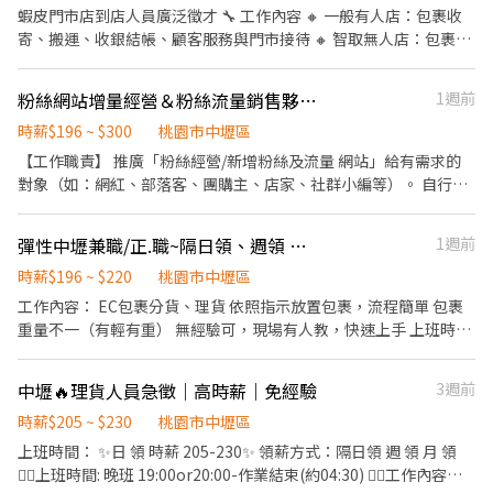
遇】 一般店✨時薪 $211起 智取店✨時薪 $229-$249 🦐【上班時
蝦皮門市店到店人員廣泛徵才 🔧 工作內容 🔸 一般有人店：包裹收
間】： 一般店 ↓ 早班時段 - 11:00~17:30 晚班時段 - 16:15~22:45、
寄、搬運、收銀結帳、顧客服務與門市接待 🔸 智取無人店：包裹搬
18:45~22:45 午班時段 - 15:00~19:00 ＝＝＝＝＝＝＝＝＝＝＝＝＝
運與整理、維持門市環境整潔、需騎機車跑不同店點（約3~5間智取
＝＝＝＝＝＝＝＝＝＝＝＝＝ 智取店 ↓ 早班時段 - 07:00~12:00、
店） ✅提供完善教育訓練與店面實習(皆有支薪) 🕐 工作時間 ⭐ 一般
粉絲網站增量經營＆粉絲流量銷售夥伴（彈性排班／無經驗可／高獎金）
1週前
07:30~12:30、08:00~13:00、08:30~13:30 晚班時段 -
有人店 ⭐ 📌 兼職時薪人員 早班：11:00~17:30 晚班：
17:30~21:30、18:00~22:00、18:30~22:30 全班時段(雙頭班) -
16:15~22:45、18:45~22:45 ⭐ 智取無人店 ⭐ 兼職早班
時薪$196 ~ $300
桃園市中壢區
07:00~13:30+17:30~00:00 (上班約6~8小時) 夜班時段 -
07:00~12:00、07:30~12:30、08:00~13:00、08:30~13:30 兼職晚班
【工作職責】 推廣「粉絲經營/新增粉絲及流量 網站」給有需求的
23:30~03:30 (上班約2~4小時) 午班時段 - 15:00~19:00 ＝＝＝＝＝
17:30~22:30 💰 薪資待遇 一般店：時薪241元起 智取店：時薪279
對象（如：網紅、部落客、團購主、店家、社群小編等）。 自行規
＝＝＝＝＝＝＝＝＝＝＝＝＝＝＝＝＝＝＝＝＝ 🦐【休假制度】：
元起 ✅ 國定假日排班享有雙倍時薪 📅 休假制度 排班制，一週排班
劃推廣管道（社群平台分享、論壇推薦、直接拜訪等皆可，無硬性
排休制 (輪班人員依照當月紅字天數排休；時薪人員依照門市與個人
約2~4天(假日須可配合排班) 【 工作地點 】 以下門市都可應徵 ⭐ 一
規定）。 零成本起步： 免加盟金、免囤貨、無任何隱藏費用。 需到
可配合時段) ＝＝＝＝＝＝＝＝＝＝＝＝＝＝＝＝＝＝＝＝＝＝＝＝
彈性中壢兼職/正.職~隔日領、週領 （全夜EC包裹理貨員）
1週前
般有人店 ⭐ 中山林森店 台北市中山區林森北路594號1樓 中山長安
公司，時段自行安排。 📌 薪資待遇 計算方式： 時薪制，成交即可
＝＝ 📍【一般店-缺額門市 ↓ ↓ ↓】： 汐止大同店-新北市汐止區
店 台北市中山區長安東路二段169-8號1樓 中山吉林店 台北市中山
獲得15%高額分潤（詳細分潤比例面議）。 適合對象： 尋求額外收
時薪$196 ~ $220
桃園市中壢區
大同路二段667號1樓 汐止樟樹二店-新北市汐止區樟樹一路141巷3
區吉林路390號1樓 中山龍江店 台北市中山區龍江路248號1樓 ⭐ 智
入的學生、上班族。 想兼顧家庭與工作的自由工作者。
工作內容： EC包裹分貨、理貨 依照指示放置包裹，流程簡單 包裹
號1樓 汐止新昌店-新北市汐止區新昌路12號1樓 汐止明峰店-新北市
取無人店 ⭐ (以下為各跑店點區域的代表門市) 中山晴光 - 智取店 台
重量不一（有輕有重） 無經驗可，現場有人教，快速上手 上班時段
汐止區明峰街15號1樓 汐止青山店-新北市汐止區青山路29號1樓 ＝
北市中山區中山北路三段27之1號與25之27號1樓 中山農安 - 智取店
（可選班） ⭕ 全夜班 20:00－05:00 （依開線可能提前18：00或
＝＝＝＝＝＝＝＝＝＝＝＝＝＝＝＝＝＝＝＝＝＝＝＝＝ 📍【智取
台北市中山區農安街166號1樓 中山實踐 - 智取店 台北市中山區大直
19：00彈性上下班，皆依法計薪） 時薪 ：215元 激勵獎金： 滿
店-缺額門市 ↓ ↓ ↓】 汐止秀峰 - 智取店-新北市汐止區秀峰路74號
街56號1樓 中山長春 - 智取店 台北市中山區長春路197號1樓 【 應徵
中壢🔥理貨人員急徵｜高時薪｜免經驗
3週前
168小時 +2000元 想賺多一點，選這班最划算 ❗️❗️兼職報班時薪：220
1樓 汐止東城 - 智取店-新北市汐止區康寧街459巷17號1樓 汐止同興
方式】 先透過人力銀行按下我要應徵 ☑️ 加入 官方ID 聯絡：
工作優點： 免經驗、錄取率高、彈性上班 加班費依法計算（1.34 /
時薪$205 ~ $230
桃園市中壢區
- 智取店-新北市汐止區同興路278號1樓 ＝＝＝＝＝＝＝＝＝＝＝＝
@446nvivi 聯絡人：艾瑞克 0968-932-939 加入後依照指示提供基
1.67） 國定假日雙倍薪 享勞保、健保、三節禮品 正.職休假制度：
＝＝＝＝＝＝＝＝＝＝＝＝＝＝ ❗需可配合調店、支援❗❗需可配合調
上班時間： ✨日 領 時薪 205-230✨ 領薪方式：隔日領 週 領 月 領
本資料⭐優先安排⭐
月休8天 部分班別固定休六日 可配合排班 兼職者則依當日需求名額
店、支援❗ ✨另外教育訓練、實習皆有支薪且享勞健保完整保障唷✨
👉🏻上班時間: 晚班 19:00or20:00-作業結束(約04:30) 👉🏻工作內容：
報班 工作地點： 中壢區新生路二段378號