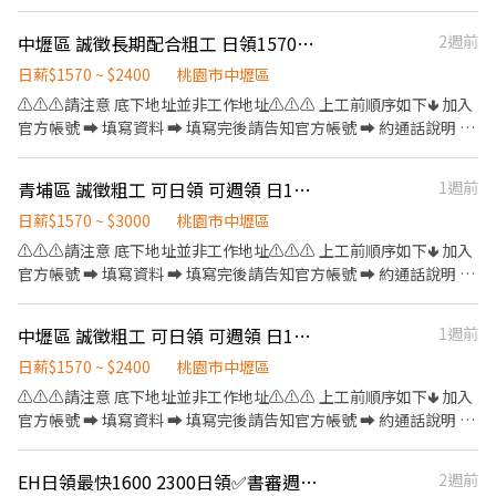
❤️因每天都有面試，故門市缺額會有變動唷~ ❤️如果您想盡快上
簡單工作內容 輸送帶理貨 👉🏻工作休假:固定休周六 另一天排班 聯絡
工、想找穩定的工作，點選『立即應徵』，將盡速為您安排❤️
方式： 電話：0955002267 林先生 ✅依勞基法給加班費 ✅勞保、健
中壢區 誠徵長期配合粗工 日領1570-3000 可日領 可週領
2週前
保、團保 #免經驗可 #學歷不拘 #兼職 #周休二日 #不扣手續費 #學歷
不拘 #不亂扣
日薪$1570 ~ $2400
桃園市中壢區
⚠️⚠️⚠️請注意 底下地址並非工作地址⚠️⚠️⚠️ 上工前順序如下🢃 加入
官方帳號 ➡ 填寫資料 ➡ 填寫完後請告知官方帳號 ➡ 約通話說明 ➡
確認上工 官方帳號 ➡ @021kpdki 官方網址 ➡
https://lin.ee/rAng7zC 簡單清潔打掃工地環境 處理雜事、搬運(現
青埔區 誠徵粗工 可日領 可週領 日1570起
1週前
場有搬運車)等 依現場主管要求完成工作內容 👷‍♂️粗工 $1570起/日 加
班1小時$275(長期配合 報酬漸增) 👷🏻打石工 $2400起/日 大支
日薪$1570 ~ $3000
桃園市中壢區
+$100 加班1小時$350 👷🏻當月做滿23工 獎金$1000 👷🏻介紹獎金
⚠️⚠️⚠️請注意 底下地址並非工作地址⚠️⚠️⚠️ 上工前順序如下🢃 加入
$1000(詳細規定另外說明) 領錢方式⬇️ 1.日領匯款 2.週領匯款 3.週領
官方帳號 ➡ 填寫資料 ➡ 填寫完後請告知官方帳號 ➡ 約通話說明 ➡
現金 4.固定每月15號匯款(月)
確認上工 官方帳號 ➡ @021kpdki 官方網址 ➡
https://lin.ee/rAng7zC 簡單清潔打掃工地環境 處理雜事、搬運(現
中壢區 誠徵粗工 可日領 可週領 日1570起
1週前
場有搬運車)等 依現場主管要求完成工作內容 👷‍♂️粗工 $1570起/日 加
班1小時$275(長期配合 報酬漸增) 👷🏻打石工 $2400起/日 大支
日薪$1570 ~ $2400
桃園市中壢區
+$100 加班1小時$350 👷🏻當月做滿23工 獎金$1000 👷🏻介紹獎金
⚠️⚠️⚠️請注意 底下地址並非工作地址⚠️⚠️⚠️ 上工前順序如下🢃 加入
$1000(詳細規定另外說明) 領錢方式⬇️ 1.日領匯款 2.週領匯款 3.週領
官方帳號 ➡ 填寫資料 ➡ 填寫完後請告知官方帳號 ➡ 約通話說明 ➡
現金 4.固定每月15號匯款(月)
確認上工 官方帳號 ➡ @021kpdki 官方網址 ➡
https://lin.ee/rAng7zC 簡單清潔打掃工地環境 處理雜事、搬運(現
EH日領最快1600 2300日領✅書審週一三上工🎀供餐/冷氣房平鎮電腦零
2週前
場有搬運車)等 依現場主管要求完成工作內容 👷‍♂️粗工 $1570起/日 加