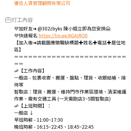
優信人資管理顧問有限公司
打工內容
💜加好友➜ @302zbyks 陳小姐立即為您安排🤗
💜快速報名
https://lin.ee/AGAjRO0
【加入後➜請截圖應徵職缺標題✚姓名✚電話✚居住地
區】
＝＝＝＝＝＝＝＝＝＝＝＝＝＝＝＝＝＝＝＝＝＝＝＝
＝＝
🦐【工作內容】
一般店 - 包裹收寄、搬運、盤點、理貨、收銀結帳、接
待等
智取店：理貨、搬運、維持門市作業區環境、清潔維護
作業、需有交通工具 (一天需跑店3~5間智取店)
🦐【上班時間】：
一般店 ↓
早班時薪 - 11:00~17:30
晚班時薪 - 16:15~22:45、18:45~22:45