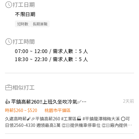
打工日期
不限日期
短時數
長期兼職
打工時間
07:00 ~ 12:00 / 需求人數：5 人

18:30 ~ 22:30 / 需求人數：5 人
相似打工
👍 平鎮高薪260‼️上班久坐吹冷氣✅日領週領通通有
2天前
時薪$260 ~ $520
桃園市平鎮區
久違高時薪🧨🎉平鎮高薪260 #工業區🏭 #平鎮龍潭楊梅大溪 ⭕️可
日領2560-4330 週領最高1萬 👏🏻提供機車停車位 👏🏻廠內提供冰
箱、微波爐、蒸飯箱 🔜快速安排報到 工作免輪班 『工作內容』 ➡️
組裝、測試產品、包裝 ➡️冷氣房涼涼上班 『上班地點』 ➡️平鎮區工