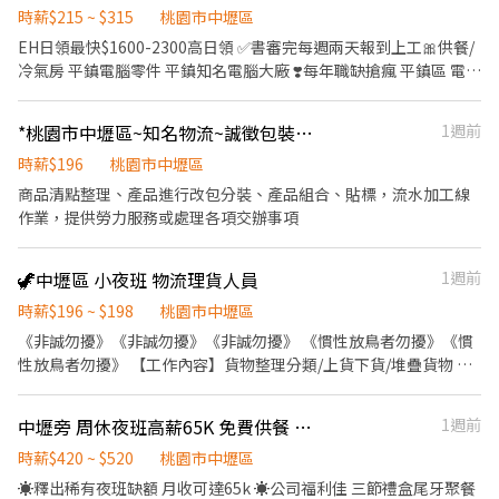
班1小時$275(長期配合 報酬漸增) 👷🏻打石工 $2400起/日 大支
時薪$215 ~ $315
桃園市中壢區
+$100 加班1小時$350 👷🏻當月做滿23工 獎金$1000 👷🏻介紹獎金
EH日領最快$1600-2300高日領 ✅書審完每週兩天報到上工🎀供餐/
$1000(詳細規定另外說明) 領錢方式⬇️ 1.日領匯款 2.週領匯款 3.週領
冷氣房 平鎮電腦零件 平鎮知名電腦大廠 ❣️每年職缺搶瘋 平鎮區 電腦
現金 4.固定每月15號匯款(月)
零件組裝 包裝 測試 大廠❣️ 💎【工作內容】SMT機台操作/組包/IPQC
💎【上班時間】 日班 08:00～17:00 // 加班配合廠區時間 夜班 20:00
*桃園市中壢區~知名物流~誠徵包裝作業加工人員
1週前
～05:00（8月3日報到）報到完，當天下夜班~ 💎【上班地點】平鎮
大全聯附近 💎【休假】週休二日❤8HR見紅休 😍上班還能擁有家庭
時薪$196
桃園市中壢區
日🥰 💎【用餐】免費供餐，加班供2餐 💎【薪資待遇】日班時薪
商品清點整理、產品進行改包分裝、產品組合、貼標，流水加工線
$215/H、夜班時薪$235/H 👍日領我最快👍 日領我最快👍 😚日班日
作業，提供勞力服務或處理各項交辦事項
領金額$1600😚 😚夜班日領金額$1700😚 💰💰全勤獎金$1000💰💰
✅靜電服 ✅免二面，書審過了就上班 ✅無經驗可 ✅快速安排上班 ✅
🦖中壢區 小夜班 物流理貨人員
1週前
固定班別不輪班 ✅可日領 可周領 ✅免費機車停車位 ✅免費供餐 🎀應
徵方式: ☎加入好友，截圖詢問~ ✅0925-751371-洪小姐 ✅賴：
時薪$196 ~ $198
桃園市中壢區
@731kjelp ★✜✜✜✜✜✜✜✜✜✜亦可洽詢其他職缺唷
《非誠勿擾》《非誠勿擾》《非誠勿擾》 《慣性放鳥者勿擾》《慣
✜✜✜✜✜✜✜✜✜✜
性放鳥者勿擾》 【工作內容】貨物整理分類/上貨下貨/堆疊貨物 ✔️
可長期兼職 ✔️無經驗可 💙 可隔日匯款、週領、月 領💙 【工作時
段】 16:00-20:00 16:00-24:00 17:00-24:00 18:00-24:00 依現場貨
中壢旁 周休夜班高薪65K 免費供餐 美商電子 WS
1週前
量決定上下班時間 可直接投遞履歷、
時薪$420 ~ $520
桃園市中壢區
☀️釋出稀有夜班缺額 月收可達65k ☀️公司福利佳 三節禮盒尾牙聚餐