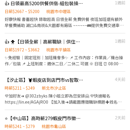
👍 日領最高5200供餐供宿-組包裝操作機台
1週前
業十路 『班別自己選』選完就固定囉~~ ①《週休二日》 〃日班
08:00~17:15 $220/h 〃夜班 22:00~07:15 $250/h ②《做二休二》
日薪$2667 ~ $5200
桃園市中壢區
〃日班07:00~19:00 $230/h 〃夜班19:00~07:00 $260/h 暫時滿額 ❌
好康快報 書審超快 錄取超高 日領全薪 免費供餐 夜班加班還有額外
無提供暑期打工❌無提供暑期打工 ﹌﹌﹌﹌﹌﹌﹌﹌﹌﹌﹌﹌﹌﹌
早餐費補助 湖口&南崁&大園都有廠區 ~~~~~~🚌提供免費交通車🚌
﹌ ᴸᴵᴺᴱ ᴵᴰ ➞ @976lgyne (點網址即可加入) 日領高薪🔜包子推薦給你
~~~~~~~ 日班210 中班240 夜班260 加班多 可彈性 ❣️ 先搶先贏 ❣️ 趕
💖 加入後 提供『職缺截圖+姓名+電話』 快速幫你安排上工✌
快報名❣️截圖加瀨 【冷氣房上班】【週休六日、見紅休】 🌞日班
👍 🐥【日領全薪｜高薪職缺｜供住宿｜平鎮】🐥
1週前
https://lin.ee/CcskdiH
08:00~17:30(可彈性加班2h) 中班 14:30~12:00 🌛夜班
20:00~05:30(可彈性加班2h) 薪資:60000~95000 工作內容： 組裝、
日薪$1972 ~ $3662
桃園市平鎮區
包裝、測試、操作機台 ☝️用餐方式:免費 ☝️休假說明:週休六日 #提供
✨免經驗｜固定班別｜加班機會多✨ 📌 工作內容：作業員／機台操
住宿 #免費供餐 #蘆竹 #南崁 #大園 #免費交通車 #日領全薪 #高額週
作／包裝 📌 上班制度：週休二日／二休二 可選 🌞 日班 ⏰ 08:00－
領一萬 #轉他人帳戶 #現金 ⚡️⚡️⚡️名額有限 截圖✚ ʟɪɴᴇ 報名 ⚡️⚡️⚡️ 安心
17:15（8H） 💰 時薪約 220 元 🌙 夜班 ⏰ 22:00－07:15（8H） 💰
求職請找💼徐小姐 點擊快速✚好友： https://lin.ee/JefzYJo
時薪約 250 元 🔥 二休二班別也有缺！ 日班／夜班皆可安排 🌞二休
【汐止區】🦞蝦皮店到店門市vs智取人員⚡早晚班兼職首選⚡地點任選⚡錄取高GJ
4天前
二班日班 ⏰ 07:00－19:00（12H） 💰 時薪約 230 元 🌙二休二班夜
班 ⏰ 19:00－07:00（12H） 💰 時薪約 260 元 加班費另計，收入更
時薪$211 ~ $249
新北市汐止區
穩定！ 💰額外獎金最高4200 💰 ✅ 免經驗可 ✅ 可立即上工 ✅ 冷氣廠
💜加好友➜ @302zbyks 陳小姐立即為您安排🤗 💜快速報名
房 ✅ 提供制服 ✅ 提供住宿 ✅ 穩定長期工作 #提供住宿 #平鎮 #中壢
https://lin.ee/AGAjRO0 【加入後➜請截圖應徵職缺標題✚姓名✚
#桃園 #八德 #日領全薪 #高額週領一萬 #轉他人帳戶 #現金 ⚡️⚡️⚡️名額
電話✚居住地區】 ＝＝＝＝＝＝＝＝＝＝＝＝＝＝＝＝＝＝＝＝＝
有限 截圖✚ ʟɪɴᴇ 報名 ⚡️⚡️⚡️ 安心求職請找💼徐小姐 點擊快速✚好
＝＝＝＝＝ 🦐【工作內容】 一般店：包裹收寄、搬運、盤點、理
⭐【中山區】高時薪279蝦皮門市徵才/智取店and有人店兼職首選/蝦MH
2天前
友： https://lin.ee/JefzYJo
貨、收銀結帳 等 智取店：理貨、搬運、維持門市作業區環境、清潔
維護作業、需有交通工具 (一天需跑店3~5間智取店) 🦐【薪資待
時薪$241 ~ $279
桃園市龜山區