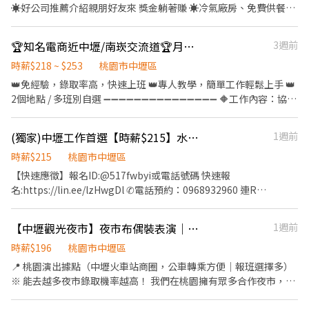
☀️好公司推薦介紹親朋好友來 獎金躺著賺 ☀️冷氣廠房、免費供餐
(精美餐盒市值200) ☀️免費汽機車位 ☀️周休六日見紅休☀️休息時間
超彈性 ☀️免經驗日班可達49k夜班65k ㊣ 產業類別：電子通訊／電
🏆知名電商近中壢/南崁交流道🏆月有38K起🏆穩定上班免經驗🏆多班別理貨員B2
3週前
腦週邊批發業 ㊣ 工作內容： 【作業員】 1. 負責SMT 物料上料及設
備生產操作 2. 依照SOP進行電子產品組裝、檢驗、包裝等作業 3. 填
時薪$218 ~ $253
桃園市中壢區
寫生產報表以追蹤生產產出 【倉管】 1. 負責原物料、半成品等庫存
👑免經驗，錄取率高，快速上班 👑專人教學，簡單工作輕鬆上手 👑
的控管 2. 負責收料及發料等庫存異動 3. 配合生產線排程進行領料及
2個地點 / 多班別自選 ➖➖➖➖➖➖➖➖➖➖➖➖➖➖➖ 🔶工作內容：協助
備料 4. 定期盤並確保帳料一致 5. 負責倉儲相關進出貨盤點及運輸和
廠區網購貨物理貨，撿貨、出貨、包裝、疊棧板 🔶休假制度：月休
分配等作業 【品保】 1、IQC 進料檢驗及資料紀錄表單填寫及系統
8~10 天（依當月曆紅字天數排定）。 ✨排班彈性：由公司安排 5
(獨家)中壢工作首選【時薪$215】水產養殖作業員/周休二日/供餐/可預支/免費停車#ZO(威)
1週前
輸入 2、物料檢驗報表製作 3、對物料庫存品進行定期抽檢 4、需會
天，其餘天數個人自選排休。✨ 🔶領薪方式：隔日匯/週匯/月匯 (台
看2D圖面及電子料Marking 5、有PCBA檢驗相關經驗佳 6、需支援
企) 🔶工作地點/工作時間/薪水：自選地點/班別 - 1️⃣桃園市蘆竹區南
時薪$215
桃園市中壢區
廠內其他QC工作，如: IPQC, FQC, OQC ❤️上班時間： 日班 08:30-
青路1255號 (近南崁好市多、義美、蘆竹戶政事務所)
【快速應徵】報名ID:@517fwbyi或電話號碼 快速報
17:30 需配合加班 夜班20:30-05:30 需配合加班 ❤️工作地點:桃園市
https://maps.app.goo.gl/BWpo9kFxPJLZ2DPq7 1. 日班B｜⏰
名:https://lin.ee/lzHwgDl ✆電話預約：0968932960 連R
大園區高鐵站前西路3段號(大江3分鐘) ❤️薪資福利： 日班時薪$210
09:00 ~ 18:00 ✔️時薪220/H - 2️⃣桃園市大園區高鐵站前西路三段77
▬▬▬▬▬▬▬▬▬▬▬▬ ⭐全球最大的養殖鮭魚的供應商，挪威
日班薪$36960~49000(加班滿44小時,如周六加班更高) 夜班薪
號 (近大江購物中心、華泰名品城) https://reurl.cc/gn17MN 1⏰日
上市公司⭐ ❤️工作內容為： ▪ 鮭魚分切及清洗 (機器設備輔助) ▪ 進
$51260~63340(加班滿44小時,如周六加班更高) 夜班津貼450/日(當
【中壢觀光夜市】夜市布偶裝表演｜時薪196｜自主報班・無經驗可
1週前
班B｜ 09:00 ~ 18:00 ✅ $218/H (倉儲理貨/週休六日) 2⏰午班A｜
行魚產品加工及包裝 ▪ 完成主管交辦有關加工包裝等事宜。 ❤️工作
日工時須滿8H)，夜點費200(當時工時須滿6H ❤️休假方式：周休六
13:30 ~ 22:30 ✅ $225/H 3⏰午班B｜ 15:00 ~ 00:00 ✅ $227/H 4⏰晚
地點：桃園市中壢區自強一路 ❤️工作環境：久站作業、著工作服、
時薪$196
桃園市中壢區
日 見紅休 🎈員工福利🎈 ✅勞保、團保、勞退 ✅免繳福利金0.5% ✅
班B｜ 20:00 ~ 05:00 ✅ $245/H 5⏰夜班 (開電拖)｜ 00:00 ~ 08:00 ✅
工作鞋(公司提供) ❤️薪資待遇：$215 ❤️工作時間：日班08:00-
📍 桃園演出據點（中壢火車站商圈，公車轉乘方便｜報班選擇多）
可周領 用錢沒煩惱 可日領 可周領 日領最高可達1920起 ❣️【快速預
$253/H (當天凌晨) - 需開電拖，無經驗可學 6⏰小晚班｜ 19:00－
17:00或08:30-17:30 (生產主任安排 但多數都會是8:30的班別) (若加
※ 能去越多夜市錄取機率越高！ 我們在桃園擁有眾多合作夜市，您
約✚找康彼斯柔伊】❣️ ☑️【線上投遞履歷，將立即與您聯絡】
23:00 ✅$231/H - ‼️以上班別需配合至理貨結束‼️ ‼️以上8H班別皆含
班到19:00之工廠會免費提供便當) ❤️休假制度：週休二日 (週六需依
可以根據交通便利性與個人喜好自行挑選： 🔥 時薪 196 元場地：
☑️【請電洽☎0911608280，找柔伊面試】 ☑️【LIN】
休息60分鐘，不計薪 (有間休15分鐘)‼️ - ▶隔日匯：隔日晚上22:00
照現場狀況配合加班，加班費另計) ⭐可預支 ⭐可日領/周領 ❤️交通