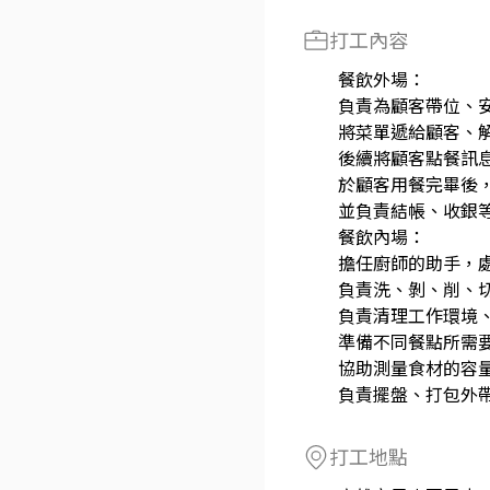
打工內容
餐飲外場：
負責為顧客帶位、
將菜單遞給顧客、
後續將顧客點餐訊
於顧客用餐完畢後
並負責結帳、收銀
餐飲內場：
擔任廚師的助手，
負責洗、剝、削、
負責清理工作環境
準備不同餐點所需
協助測量食材的容
負責擺盤、打包外
打工地點