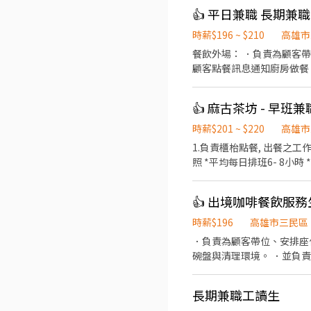
👍 平日兼職 長期兼職
時薪$196 ~ $210
高雄市
餐飲外場： ．負責為顧客
顧客點餐訊息通知廚房做餐
環境。 ．並負責結帳、收
負責洗、剝、削、切各種食
👍 麻古茶坊 - 早班兼
重量。 ．負責擺盤、打包
時薪$201 ~ $220
高雄市
1.負責櫃枱點餐, 出餐之工作。 2.負責飲料調製工作。 3.清理環境及設備。 4.煮茶及備料 5.外送 *國定假日雙倍薪 
照 *平均每日排班6- 8小時 *排班
👍 出境咖啡餐飲服務
時薪$196
高雄市三民區
．負責為顧客帶位、安排座
碗盤與清理環境。 ．並負
量食材的容量與重量。 ．
長期兼職工讀生