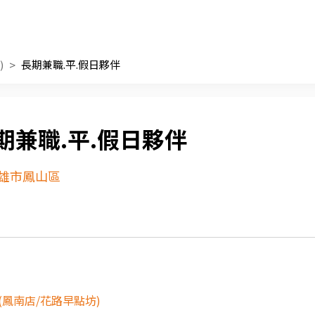
)
長期兼職.平.假日夥伴
期兼職.平.假日夥伴
雄市鳳山區
餐(鳳南店/花路早點坊)