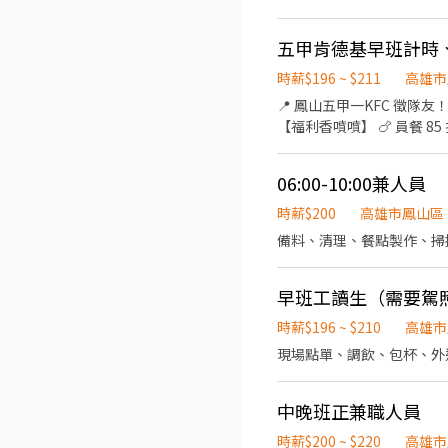
中，短期先不要喔🙅)
五甲肯德基早班計時
時薪$196 ~ $211
高雄市
📍 鳳山五甲一KFC 徵隊友！ 💰 時薪 $
【福利香噴噴】 🍗 員餐 8
中，短期先不要喔🙅)
06:00-10:00兼人員
時薪$200
高雄市鳳山區
備料、清理、餐點製作、掃
早班工讀生（需要駕
時薪$196 ~ $210
高雄市
現場點單、調飲、包杯、外
中晚班正兼職人員
時薪$200 ~ $220
高雄市