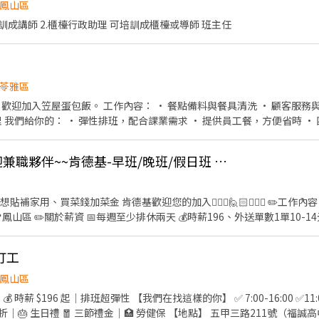
鳳山區
訓成講師 2.櫃檯行政助理 可培訓成櫃檯或導師 班主任
苓雅區
點備料與餐具清洗 • 顧客服務與簡單點餐作業 • 協助餐點
入 不
就歡迎投遞！ 開班作業 準備午餐需要的食材，環境整潔 招呼客人,介紹
助廚房製作餐點，環境清潔 享有勞健保-生日禮金-員工聚會
(外送區：鳳山區)歡迎兼職夥伴~~肯德基-早班/晚班/假日班 外送員-彈性排班 (騎公司車)
加菜金 肯德基歡迎您的加入🙋🏻‍♀️🙋🏻🙋🏻‍♂️ ✏️工作內容 喜歡騎車優良駕駛外送靠你
誠徵熱情活力的你一起加入肯德基 💥火熱職缺🎊超優福利🍗完善培訓
打工
鳳山區
196 起｜排班超彈性 【我們在找這樣的你】 ✅ 7:00-16:00 ✅11:00-20:00 ✅ 15:00-2400
5 折｜🎂 生日禮 🧧 三節禮金｜🏥 勞健保 【地點】 五甲三路211號（福