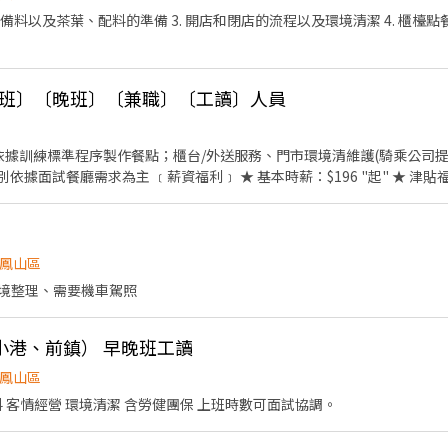
協助備料以及茶葉、配料的準備 3. 開店和閉店的流程以及環境清潔 4. 櫃檯點
早班〕〔晚班〕〔兼職〕〔工讀〕人員
本時薪：$196 "起" ★ 津貼福利 ◆ 外送：$10-14/每趟
◆
：除勞、健、勞退外，公司更為你投保團保維護你的安全 ◆ 員工
時，即享有85折員購折扣；組長當日任職每四小時享有乙餐員餐 ◆ 生日/節慶禮卷： 你生日
我共歡，重要節慶我們提供你福利禮券 好好與家人歡慶 你旅遊我
鳳山區
津貼 好好享受幸福人生 ◎ 詳細工作時間於面試時告知
境整理、需要機車駕照
小港、前鎮） 早晚班工讀
鳳山區
飲料調製 外送服務 後場配料 客情經營 環境清潔 含勞健團保 上班時數可面試協調。