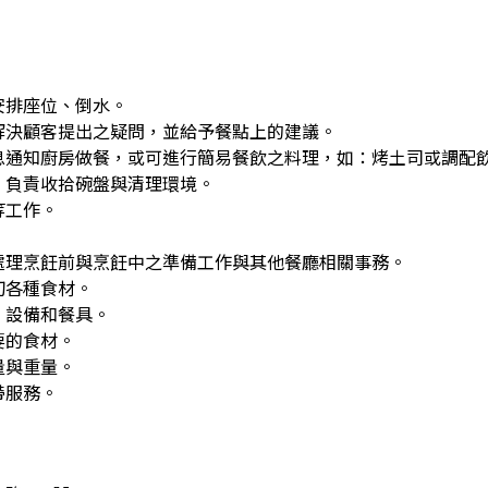
安排座位、倒水。
解決顧客提出之疑問，並給予餐點上的建議。
息通知廚房做餐，或可進行簡易餐飲之料理，如：烤土司或調配
，負責收拾碗盤與清理環境。
等工作。
處理烹飪前與烹飪中之準備工作與其他餐廳相關事務。
切各種食材。
、設備和餐具。
要的食材。
量與重量。
帶服務。