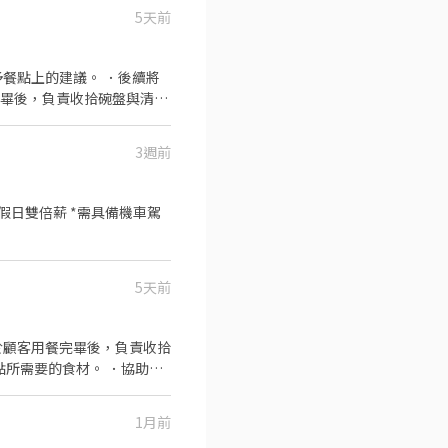
5天前
餐點上的建議。 ．後續將
完畢後，負責收拾碗盤與清理
作與其他餐廳相關事務。 ．
 ．協助測量食材的容量與
3週前
5天前
於顧客用餐完畢後，負責收拾
點所需要的食材。 ．協助測
1月前