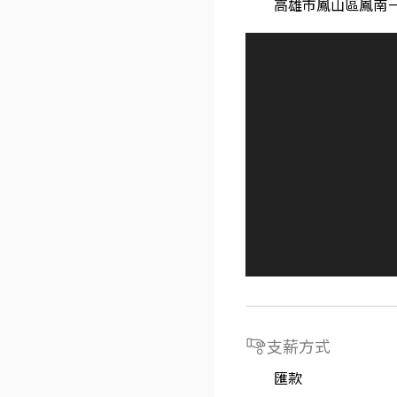
高雄市鳳山區鳳南ㄧ
支薪方式
匯款