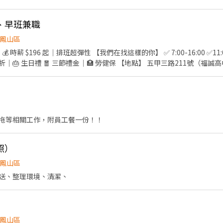
、早班兼職
鳳山區
196 起｜排班超彈性 【我們在找這樣的你】 ✅ 7:00-16:00 ✅11:00-20:00 ✅ 15:00-2400
5 折｜🎂 生日禮 🧧 三節禮金｜🏥 勞健保 【地點】 五甲三路211號（福
拖等相關工作，附員工餐一份！！
照）
鳳山區
送、整理環境、清潔、
鳳山區