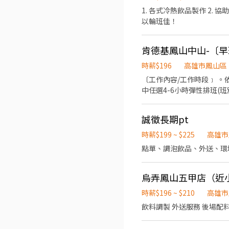
1. 各式冷熱飲品製作 2. 
以輪班佳！
肯德基鳳山中山-〔
時薪$196
高雄市鳳山區
〔工作內容/工作時段﹞ 。依據訓練標準程序製作餐點；櫃台/外送服務、門市環境清維護(騎乘公司提供之外送車 。可於各班別
中任選4-6小時彈性排班(班別依據面試餐廳需求為主 ﹝薪資福利﹞ ★ 基
次；外送趟次越多賺越多~~ ◆ 值班津貼：每小時20元(晉升組長後 ◆ 早、晚班津貼：23:00-07:00（每小時享有50-80元津貼 
健檢：任職滿一年起，公司提供年度健檢照顧你的健康 ◆ 保險
誠徵長期pt
用餐折扣：兼職夥伴當日任職滿4小
我慶祝，生日當月我們提供你品牌禮卷 讓生日更有溫度 你過節
時薪$199 ~ $225
高雄市
贊助，每年職福會提供你旅遊
點單、調泡飲品、外送、環
烏弄鳳山五甲店（近
時薪$196 ~ $210
高雄市