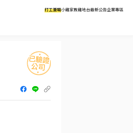
打工兼職
小雞家教
雞地台
最新公告
企業專區