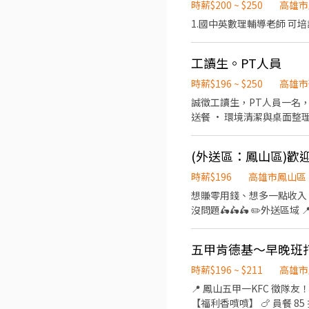
時薪$200 ~ $250
高雄市
1.國中英數理輔導老師 可培
工讀生。PT人員
時薪$196 ~ $250
高雄市
誠徵工讀生，PT人員一名，歡迎加入笠屋蛋包飯。 工作內容： • 餐
送餐 • 環境清潔與桌面整理 我們給你的： • 彈性排班，配合課業需求 • 提供員工餐，方便省時 • 團隊氛圍友好、易於融
用經驗也能勝任，願意學習
及出餐哇。外場整潔工作 協
時薪$196
高雄市鳳山區
想賺零用錢、想多一點收入 想貼補家用、買菜錢
沒問題🛵🛵🛵 ✏️外送區域 📍鳳山區 ✏️關於薪資 📅每週至少排休兩天 💰時薪196、外送單數1單10-14元 💼享勞健保 💸發薪日：每
月10日、25日 ✌️肯德基有很多福利 🧡生日禮品 🎁肯德基員工獨有的生日禮 💛三節獎金 💵春節、 端午 、中秋 💚年資代金 💸滿一
年有年假代金 
五甲肯德基～早晚班
時薪$196 ~ $211
高雄市
📍 鳳山五甲一KFC 徵隊友！ 💰 時薪 $
【福利香噴噴】 🍗 員餐 8