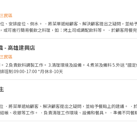
三民區
帶位、安排座位、倒水。 ．將菜單遞給顧客、解決顧客提出之疑問，並給予
，或可進行簡易餐飲之料理，如：烤土司或調配飲料等。 ．於顧客用餐
銀等工作。 餐飲內場： ．擔任廚師的助手，處理烹飪前與烹飪中之準備工
材。 ．負責清理工作環境、設備和餐具。 ．準備不同餐點所需要的食材。
職 - 高雄建興店
外帶服務。
三民區
*需具備機車駕
制:09:00-17:00 *月休:8-10天
生
位 ．將菜單遞給顧客、解決顧客提出之疑問，並給予餐點上的建議。 ．
責結帳、收銀等工作。 ．負責清理工作環境、設備和餐具。 ．準備不同餐
負責擺盤、打包外帶服務。