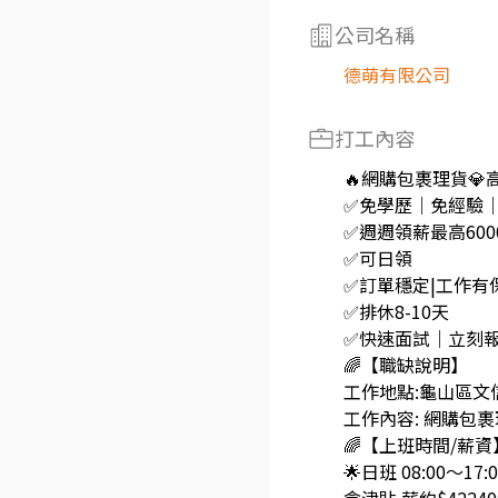
公司名稱
德萌有限公司
打工內容
🔥網購包裹理貨💎高
✅免學歷｜免經驗
✅週週領薪最高600
✅可日領
✅訂單穩定|工作有
✅排休8-10天
✅快速面試｜立刻
🌈【職缺說明】
工作地點:龜山區文
工作內容: 網購包
🌈【上班時間/薪資
🌟日班 08:00～17