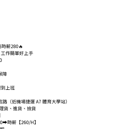
時薪280🔥
｜工作簡單好上手
0
保障
報到上班
信路（近機場捷運 A7 體育大學站）
裹理貨、進貨、撿貨
】
:00➡️時薪【260/H】