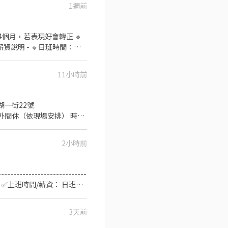
1週前
18:45-22:45（一週至少2
園大業 - 智取店：桃園市桃園
市桃園區春日路1171號1樓
：4個月，若表現好會轉正 🔹
1樓 桃園安東 - 智取店：桃
資說明 - 🔹日班時間：
取店：桃園市桃園區慈文路528
班可達48000 🔹【休息時
1樓 桃園寶慶 - 智取店：
須配合加班) - ✭【工作條
店：桃園市桃園區大興路282
11小時前
件】：需可配合訂單加班、半套靜電衣、工作久站居多 - 快速詢問 🔹 好友連結 : https://lin.ee/WAveFhs 🔹 ID：@jcg0118z
109號、109-1號1樓 桃園
 桃園廈門 - 智取店：桃園市
湖一街22號
店 - 桃園市桃園區蓮埔街
額外間休（依現場安排） 時薪
1、2樓 桃園中埔店 - 桃園市
━━━━━━━━━ ▶公司福
290號1樓 桃園宏昌店 -
領薪不押不扣，不要再問惹，
市桃園區國強一街420號 桃園
2小時前
建華人力-小安，要加小老鼠
▸ 朱專員：@edb4445b ▸
到現場應徵❌
--------------------
機 ✅上班時間/薪資： 日班
3天前