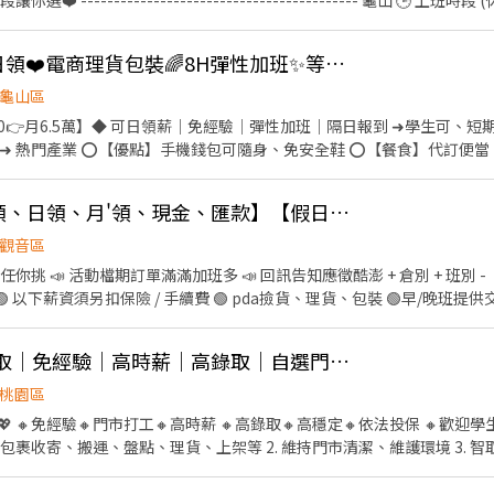
 ------------------------------------------ 龜山 🕒 上班時段 (休息時
 夜班: 00:00－08:00 夜11班:23:00－08:00 晚9班：21:00－06:00
~~~~~~~~~~ 💸時薪230💸專區 早9班：09:00 － 18:00 早8班：08:00 －17
ᴴᴼᵀ➼🔥高薪300💎可日領❤️電商理貨包裝🌈8H彈性加班✨等當兵可免經驗
━━━━━━ ⚡酷財神系列⚡單日津貼加碼250~600💸 🕒 上班時段 ▪ 早班
龜山區
國路 桃3📍桃園市大園區中山南路 桃4📍桃園市觀音區玉
0👉月6.5萬】◆ 可日領薪｜免經驗｜彈性加班｜隔日報到 ➜學生可、
區寶倉街 桃6📍桃園市大園區航翔路 RC8📍桃園市楊梅區環東路 桃9📍桃
➜ 熱門產業 ⭕️【優點】手機錢包可隨身、免安全鞋 ⭕️【餐食】代訂便
❤️𝑳𝒊𝒏𝒆 𝑰𝑫：【@317tpzqd】明熙-Blue專員 加入後請留下您
路邊好停車 ⭕️【預支】可日領、周領7000➜用錢不擔心 ☑️立即上班｜無
名+電話+職缺截圖 以便專員快速替你登記報班🙏 1對1專人為您服務😁 真心不騙 ⭕️免費諮詢
【工作地點】龜山區文信路(近體育大學) 【工作內
✨桃園韓國電商【週領、日領、月'領、現金、匯款】【假日班皆有】交通車🩷
 【休假制度】月排休8~9天 【休息時間】用餐60分 【時間薪資】 ✅日班：0
5,760起➢$55,000(配合加班) ✅小夜：16:00~01:00 ➠時薪【280/H】含
觀音區
夜：00:30~09:00 ➠時薪【300/H】含津貼 ⭐️薪資：$52,800起➢$65,00
你挑 📣 活動檔期訂單滿滿加班多 📣 回訊告知應徵酷澎 + 倉別 + 班別 - 
行動❤️▬▬ ✚ ʟɪɴᴇ ID:【@484taxjq 】截圖詢
 🟢 以下薪資須另扣保險 / 手續費 🟢 pda撿貨、理貨、包裝 🟢早/晚班提
ps://lin.ee/XDcXDiA ▶️新北、桃竹苗、台中地區高薪工作歡迎洽詢
rN4Z ) 🟢【 臨時工 】任何倉都沒有提供交通車服務 - 【 上班地點 】 🔔 桃園 1 倉
大園中山南路 ( 假日班 ) 🔔 桃園 4 倉 : 觀音區玉林路 🔔 桃園 5 倉：觀音寶倉街 
蝦皮🦐桃園區📦高錄取｜免經驗｜高時薪｜高錄取｜自選門市｜包裹理貨員🔸立即上工
：楊梅環東路 🔔 桃園 9 倉：大園區建國路 (3'F) 🔔 桃園 10 倉：觀音區玉
桃園 17 倉：大園區開和路 ( 限排休 ) 🔔 桃園 RC8：楊梅區環東路 (4'F)
桃園區
堆高機需有證照及回訓證明 )) - 【 休假方式 】 周一至周日排休，一個月排休 8
💖 🔸免經驗🔸門市打工🔸高時薪 🔸高錄取🔸高穩定🔸依法投保 🔸歡迎學
0 - 03 : 00 排休 $ 240 周休 $ 230 ( 假日班固定上六
. 包裹收寄、搬運、盤點、理貨、上架等 2. 維持門市清潔、維護環境 3.
餐 ♦️ 冰箱、微波爐、外出用餐、有上鎖置物櫃 - ▶ —————【應徵方式】——
 4. 有人店無須騎車 5. 須配合調店、支援【提供完整SOP及店面實習】 -
線上詢問此職缺 ⭐ 也可以加賴官方詢問 ⭐ 官方帳號 : https://lin.e
30 - 13:30 固定晚班：17:30 - 23:30、18:30 - 24:00 固定夜班：23:30 