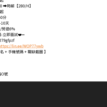
0起
00 ➡️時薪【280/H】
0起
60分
-10天
/勞退6%
姐-立即面試❤️➖
79gfpzf
https://lin.ee/WOP77ywb
名 + 手機號碼 + 職缺截圖 】
路O號