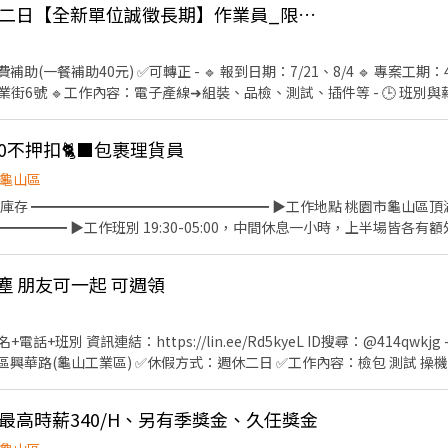
📣龜山區興業街-周休二日【全新單位誠徵長期】作業員_限時招募
人店】： 上班時間 固定早班： 10:30-17:30 固定晚班： 16:15-22:45、
少配合4天，包含假日需排班) - ▶【智取門市】：地點自選 🔹【桃園區】 桃
園民安 - 智取店：桃園市桃園區民安路124號1樓 桃園春日 - 智取店：桃園
助(一餐補助40元) ✅可轉正 - 🔹 報到日期：7/21、8/4 🔹 專案工期
桃園區桃鶯路125號1樓 桃園忠義 - 智取店：桃園市桃園區大業路一段45號
6號 🔹工作內容：電子產線➜組裝、品檢、測試、插件等 - 🕒 班別與薪
桃園莊二 - 智取店：桃園市桃園區莊敬路二段41號1樓 桃園慈文二 - 智
-4小時) 🔹✅ 薪資:35000起薪(含全勤1000)，換算時薪208/H起，配合加
：桃園市桃園區朝陽街3號1樓 桃園龍城 - 智取店：桃園市桃園區龍城二街56號
餐休息40分，實際工時8H 🔹【休假方式】:周一到五，周休六日(六有可能
樓 桃園龍鳳 - 智取店：桃園市桃園區國強七街66號1樓 桃園大興 - 智取
0不押扣🐈‍⬛包裹理貨員
桃園市桃園區同安街336巷77號1樓 桃園建國 - 智取店：桃園市桃園區建國路
龜山區
園區桃鶯路125號1樓 桃園國際 - 智取店：桃園市桃園區國際路一段1023號
庫存 ━━━━━━━━━━━━━━━━━ ▶工作地點 桃園市龜山區頂
文 - 智取店：桃園市桃園區慈文路123號1樓 桃園蓮埔 - 智取店：桃園蓮埔
━━━━ ▶工作班別 19:30-05:00，中間休息一小時，上半場皆各有
有人店】：地點自選 🔹【桃園區】 桃園大有店 - 桃園市桃園區大有路157號
━━━━━━━━━━━━━ ▶休假制度 依當月紅字排休 ━━━━━━━━
有店 - 桃園市桃園區民有三街425號1樓 桃園永安店 - 桃園市桃園區永安路
上班滿22天給予1000元獎金、介紹人員獎金、生日禮金、三節禮品 ⭐日
樓 桃園桃鶯二店 - 桃園市桃園區桃鶯路230-1號1樓 桃園國強店 - 桃園
塵 朋友可一起 可週領
━━━━━━━━━━━━ ▶快速應徵 搜尋官方帳號：@773osnrn 
20號 - ⭐⭐排休制⭐⭐ ▸加入快速回覆📞：https://lin.ee/bWWeLDF 
://lin.ee/89FJHKS1
應徵蝦皮門市💗 ✨無須任何費用♡歡迎詢問✨ ❌一律視訊面試﹐勿直接
 資訊連結：https://lin.ee/Rd5kyeL ID搜尋：@414qwkjg ---------
：桃園區興華路(龜山工業區) ✅休假方式：週休二日 ✅工作內容：檢包 測試 操
服 ⭐️另有員工停車場 ⭐️無經驗可學習
二最高時薪340/H、另有季獎金、久任獎金