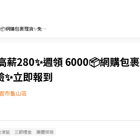
🔥高薪280✨週領 6000📦網購包裹理貨✨免經驗✨立即報到
高薪280✨週領 6000📦網購包裹
驗✨立即報到
園市龜山區
食津貼
三節禮金
團體保險