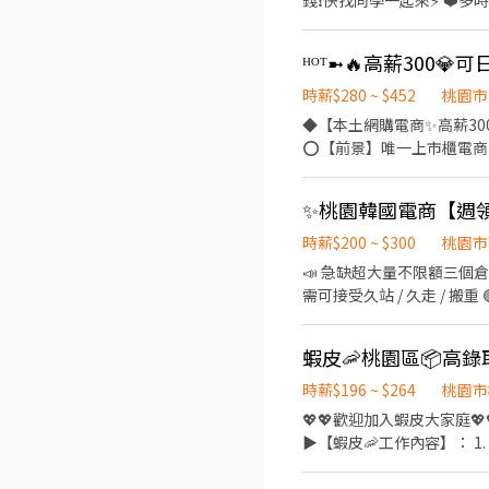
錢❗️快找同學一起來⚡ ❤️多時段讓你選❤️
💸專區 晚短班: 17:30－22:30
~~~~~~~~~~~~~~~~~~~~
午14班：14:00－23:00 工作內容: 簡單分貨＋包裹整理 工作地點： 📍地址: 桃園市龜山區頂湖二街
━━━━━━━━━━━━━━━
時薪$280 ~ $452
桃園市
薪 $210 ▪ 晚班：18:00 - 03:00｜時薪 $240 地址: 桃1📍桃園市大園區建
◆【本土網購電商✨高薪30
林路一段 桃5📍桃園市觀音
⭕️【前景】唯一上市櫃電商
園市大園區開和路 ━━━━━━━━━━━━━━━━━━━━━ 
⭕️【環境】運動飲料免費喝、
的姓
專人安排書審➜ https://lin.ee/XDcXDiA ▬▬▬▬▬✦班別制度✦▬▬▬▬▬ 
容】包裹進出理分貨、撿貨包裝
【260/H】含津貼 ⭐️薪資：$4
時薪$200 ~ $300
桃園市
➢$60,000(配合加班) ✅大
📣 急缺超大量不限額三個倉任
可日周領薪 ◍就職即享勞健保、勞退、三節禮品金 ▬▬✨心動不如薪動、薪動不如
需可接受久站 / 久走 / 搬重
問黃小姐 專人服務最快速☛htt
https://reurl.cc/rE
日早班 ) 🔔 桃園 3 倉 : 
倉：大園航翔路 🔔 桃園 7 倉
梅區環東路 (7倉樓下) 🔔 
時薪$196 ~ $264
桃園市
註的都是無缺額 ) - (( 
💖💖歡迎加入蝦皮大家庭💖
管分配 - 【 工作時間 】 早班 08 : 00 - 17 : 00 排休 $ 210 周休 $ 200 晚班 18 : 0
▶【蝦皮🦐工作內容】： 1
日 ) - ♦️ 用餐：免費供
點騎車需求(跑2-5間門市)
早班：07:00 - 13:30、08: