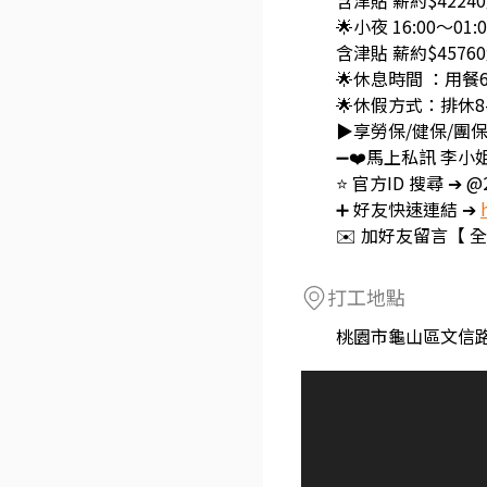
含津貼 薪約$4224
🌟小夜 16:00～01:
含津貼 薪約$4576
🌟休息時間 ：用餐
🌟休假方式：排休8
▶️享勞保/健保/團保
➖❤️馬上私訊 李小
⭐️ 官方ID 搜尋 ➔ @2
➕ 好友快速連結 ➔
✉️ 加好友留言【 全
打工地點
桃園市龜山區文信