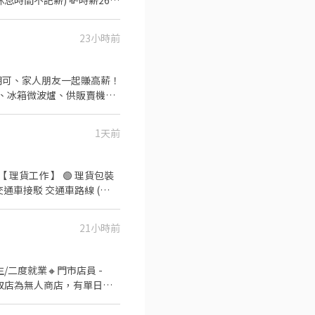
間不記薪) 💸時薪260
:00 午13班：13:00－20:00
23小時前
：08:00 - 17:00｜時
短期可、家人朋友一起賺高薪！
園市大園區建國路 桃17📍桃
當、冰箱微波爐、供販賣機
經驗可｜工作好上手☑️ ☑️
 ❌無收取仲介費
1天前
8:00-17:00 ➠時薪
津貼 ⭐️薪資：$49,280起
0(配合加班) ◍每月15號發薪、
【 理貨工作 】 🟢 理貨包裝
供交通車接駁 交通車路線 (
 : 大園建國路 (5F) ( 周休、假
( 可周休、假日班 ) 🔔 桃園 6
21小時前
林路一段 🔔 桃園 12 倉：楊
 ( 後面有寫缺長派才有缺，沒標
 ~ 10 天，單位報到當天由主
生/二度就業🔸門市店員 -
 智取店為無人商店，有單日跑
——— ◀ ⭐ 點選立即應徵或
 ▶【智取店】：上班時間 固定
e/jVYoe5J ★ 加入後請幫我留姓名 / 電話 / 截圖職缺文 ★
- 03:30 (每周至少配合4天，包含