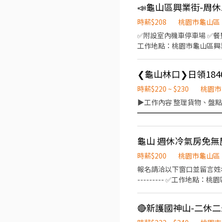
假日需排班) - ▶【一般門市／有
天16:15起班） (每周至
時薪$208
桃園市龜山區
區大業路一段400號1樓 桃
✅附設室內機車停車場 ✅餐費補
桃園桃鶯 - 智取店：桃園市
工作地點：桃園市龜山區興業街
園市桃園區安東街13號1樓 
0800-1700(需可配合加班1
號1樓 桃園朝陽 - 智取店
間】:上下午各休息10分，午
桃園市桃園區寶慶路296號1
❮龜山林口❯日領184
號1樓 桃園同安 - 智取店：
時薪$220 ~ $230
桃園市
桃鶯 - 智取店： 桃園市桃
▶工作內容 整理貨物、盤點
桃園區廈門街132號 桃園慈
━━━━━━━━━━━━━
195號1樓 - ▶【一般門市
220~230元 ━━━━
桃園區中埔一街105號 桃園民
利 ⭐本公司加發久任獎金-
桃園市桃園區宏昌五街26號1
龜山 週休冷氣房免無
可用非本人帳戶 ━━━━━
莊敬店 - 桃園市桃園區莊敬路一段3
喔～ 或直接點擊以下連結：https
留言姓名✚電話✚職缺截圖，
時薪$200
桃園市龜山區
報名請洽以下窗口並留言姓名+電話+班別
--------- ✅工作地點
08:00-17:20 時薪200元 ✅公司保障＆福利： 勞健保、6%勞退、團保、三節禮券、上百家特約商店 ------------------------------
-------- ⭐️免穿全套無塵
🔴新護國神山-二休