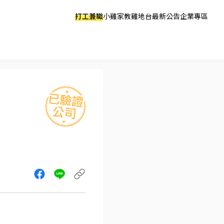
打工兼職
小雞家教
雞地台
最新公告
企業專區