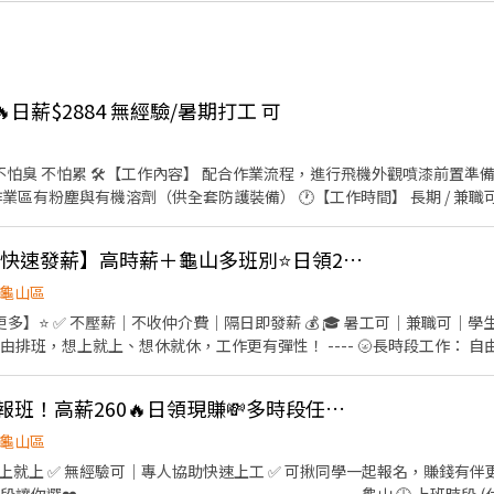
🔥日薪$2884 無經驗/暑期打工 可
全套防護裝備） 🕐【工作時間】 長期 / 兼職可 晚班：19:00 - 05:00（休
晚班都可配合優先錄取） 本公司為 長榮航空安衛家族 長榮航太維修廠承攬商 表
太本工」，享正式員工福利與升遷制度 供宿舍 薪水週領 面試需備良民證 有半年內申
👍 💰【88節檔期開跑 快速發薪】高時薪＋龜山多班別⭐日領2000~3000

龜山區
】⭐ ✅ 不壓薪｜不收仲介費｜隔日即發薪 💰 🎓 暑工可｜兼職可｜學生
由排班，想上就上、想休就休，工作更有彈性！ ---- 🌝長時段工作： 自
安排生活與工作~ 早班｜08:00-17:00、09:00－18:00➡️ NT$230 午班
30－22:30➡️ NT$260 夜班｜21:00－06:00、23:00－08:00、00:00－08:00➡️ 
👍 暑期超搶手🚨快速報班！高薪260🔥日領現賺💸多時段任選！
------------------ 🔥快來把財神接回家🔥 𝑳𝒊𝒏𝒆 𝒊𝒅📲：@174fxrus (
加入後請截圖職缺文➡️私訊留下 ⌜姓名✚電話⌟ 謝謝❤️ #搞笑專員陪你抬槓 #免
龜山區
 ✅ 無經驗可｜專人協助快速上工 ✅ 可揪同學一起報名，賺錢有伴更有趣 ❗️隨便你挑❗️