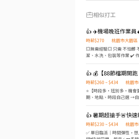
相似打工
👍 ✈️機場晚班作業員
時薪$270
桃園市大園區
💥無需經驗💥 只需 不怕髒 不怕臭 不怕累 🛠【工作內容】 配合作業流程，進行飛機外觀噴漆前置準備： ✔️ 打磨機體表面 ✔️ 清
潔、水洗、包裝等作業 ✔️ 作業區有粉塵與有機溶劑（供
息時間也計薪） 另有早班及其他職缺可詢問（早
現穩定、出勤良好， ✅有機會「轉任長榮航
請的良民證可優先安排上工
時薪$260 ~ $434
桃園市
⭐【時段多・班別多・機會更多
期、地點、時段自己選 →自
🌈友善兼職時段： 彈性工時，輕鬆
－23:00➡️ NT$230 晚班｜17:
山區頂湖二街66巷 ------------
0912126817 張小姐 
時薪$230 ~ $434
桃園市
✅ 單日臨派｜時間彈性，想上就上