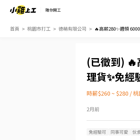
隨你開工
首頁
桃園市打工
德萌有限公司
🔥
理貨✨免經
時薪$260 ~ $280
/
桃
2月前
免經驗可
同事可愛
伙