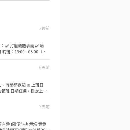
2週前
6天前
、待業都歡迎 📅 上班日
由報班 日期任選，穩定上班~
｜13:00－20:00、14:00
NT$260 📍桃園市龜
3天前
要加@) DAISY 電話📞：
諮詢費
我負責發