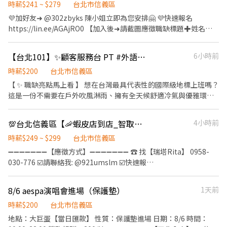
運：包裹收寄、搬運、盤點、理貨、上架等 2. 維持門市作業區環
日完工後匯款 ⚠️若是當日23:00後完工，會在隔日24:00前匯出⚠️ ✔
時薪$241 ~ $279
台北市信義區
22:45 時薪241 (停招) 中山龍江店 龍江路 中山林森店 林森北路 中山
境、清潔維護作業 3. 智取店為無人商店，有跑點需求(少數區域除
配合度佳者可優先安排後續場次 📋 工作內容 ✔ 協助師傅搬運物品
💜加好友➜ @302zbyks 陳小姐立即為您安排🤗 💜快速報名
長安店 長安東路二段 中山吉林店 吉林路 ---------------------------
外) 早、午、全天班兼職人員每日工作門店會分在3-5間門市排班 晚
與視訊器材卸貨安裝進場 ✔ 完成主管交辦事項 🔰 無經驗可 現場皆
https://lin.ee/AGAjRO0 【加入後➜請截圖應徵職缺標題✚姓名✚
----------------------------------- 電話：0983-332-312 小檸 電話
班兼職人員每日工作門店會分在2-3間門市排班 (多數區域為2間以
有師傅帶領教學，只要願意學習、配合工作即可。 👕 工作服裝 ✔ 深
電話✚居住地區】 ＝＝＝＝＝＝＝＝＝＝＝＝＝＝＝＝＝＝＝＝＝
可直接搜尋加好友 留下姓名電話 截圖詢問我唷✨
內) 4. 須配合蝦皮店到店工作內容調整 5. 偶爾須配合鄰近有人店門
色上衣、長褲 ✔ 請穿布鞋（禁止拖鞋、涼鞋） ✔ 自備防滑手套 ✔
＝＝＝＝＝ 🦐【工作內容】 一般店 - 包裹收寄、搬運、盤點、理
市支援 門市人員上班時間 : 早班:全11:00-19:30、兼職10:30-
【台北101】✨顧客服務台 PT #外語練習機會 #環境優良
6小時前
自備飲用水 ⚠️ 工作注意事項⚠️ ✅ 工作屬勞力性質，需搬運及推動器
貨、收銀結帳、接待等 智取店：理貨、搬運、維持門市作業區環
17:00、11:00-17:30 午班:兼職15:00~19:00 晚班:全14:15-22:45、
材，請自行評估體力狀況。 ✅提前15分鐘集合點名。請配合至完工
境、清潔維護作業、需有交通工具 (一天需跑店3~5間智取店) 🦐
時薪$200
台北市信義區
兼職16:15-22:45、18:45-22:45 智取店上班時間: 早班時
當日匯款，休息不支薪。 ✅ 工作時間可能依現場進度提前或延後，
【上班時間】： 一般店 ↓ 早班時段 - 11:00~17:30 晚班時段 -
【 ✨ 職缺亮點馬上看 】 想在台灣最具代表性的國際級地標上班嗎？
薪:07:00~12:00、0730-1230、0800-1300、0830-1330(早班4個時
需配合至完工。 ✅場次會因主辦單位排程調整，上工前2-3天有可能
16:15~22:45、18:45~22:45 ➤ (假日需配合6H) ＝＝＝＝＝＝＝＝＝
這是一份不需要在戶外吹風淋雨、擁有全天候舒適冷氣與優雅環境
段任選) 午班時薪:15:00~19:00 晚班時薪:1730~2130、
會時間調整或場次取消，能接受再應徵。 ✅ 工作崗位將依現場需求
＝＝＝＝＝＝＝＝＝＝＝＝＝＝＝＝＝ 智取店 ↓ 早班時段 -
的質感工作！ 如果你喜歡與人互動，或是想找個能「實戰練習外
1800~2200、1830~2230(晚班3個時段任選) 夜班時薪:23:30–03:30
安排。 ✅ 請勿臨時取消或無故缺席，以免影響後續錄用資格。 ✅主
07:00~12:00、07:30~12:30、08:00~13:00、08:30~13:30 晚班時段
語」的好機會，這絕對是你的最佳首選！🙌 【 📝 工作日常 】 🎁 檔
全天班時薪 : 0700-1330 & 1730-2400，兩頭班 【工-作-地-點】 信
動機靈、不偷懶、須搬重物勞力性質，請自行評估身體狀況。 ✅休
💯台北信義區【🦐蝦皮店到店_智取店_門市人員】高時薪💖優質小夥伴💖TT
4小時前
- 17:30~21:30、18:00~22:00、18:30~22:30 全班時段(雙頭班) -
期活動：協助顧客辦理滿額贈品兌換。 🅿️ 停車服務：協助顧客辦理
義忠孝東 - 智取店 台北市信義區忠孝東路五段236巷8號1樓 信義信
息時間將不計入工作時數、費用以實際簽退時間為準。 ✅收款戶非
07:00~13:30+17:30~00:00 (上班約6~8小時) 夜班時段 -
停車費折抵作業。 🔍 遺失物處理：拾獲物登記、協尋與建檔。 ℹ️ 諮
時薪$249 ~ $299
台北市信義區
興 - 智取店 台北市信義區吳興街281巷43號1樓 信義中全 - 智取店
中信銀行帳戶，會扣除15元跨行手續費 ✅請勿隨意取消與當日臨時
23:30~03:30 (上班約2~4小時) 午班時段 - 15:00~19:00 假日早班時
詢服務：提供館內外動線指引與基本資訊服務。 【 ⏰ 彈性排班與檔
台北市信義區虎林街164巷21號1樓 信義逸仙 - 智取店 台北市信義區
➖➖➖➖➖➖➖【應徵方式】➖➖➖➖➖➖➖ ☎️ 找【瑞塔Rita】 0958-
缺席，將列黑名單。 ⭐ 適合對象 ✔ 想賺外快增加收入 ✔ 學生兼職
段- 07:00-12:00 假日晚班時段- 17:30-23:30 ＝＝＝＝＝＝＝＝＝＝
期 】 專案檔期：即日起至半年 (💡 若無法配合滿半年，時間都可以
逸仙路42巷12之1號1樓 信義三興 - 智取店 台北市信義區吳興街156
030-776 ☑️請聯絡我: @921umslm ☑️快速報
✔ 短期打工 ✔ 體力佳、不排斥勞力工作者 📩 應徵方式 請直接私訊
＝＝＝＝＝＝＝＝＝＝＝＝＝＝＝＝ 🦐【休假制度】：排休制 (輪
彈性討論！) 排班時段： 10:30 - 19:30 13:00-22:00 依主管安排為主
巷24號1樓 信義松隆 - 智取店 台北市信義區松隆路113號1樓 信義五
名:https://lin.ee/7IEMBWG 加入後依照指示提供基本資料⭐優先安
賴ID及提供： 1️⃣ 姓名 2️⃣ 電話 3️⃣ 可配合日期及班別 4️⃣ 工作經歷
班人員依照當月紅字天數排休；時薪人員依照門市與個人可配合時
(💡 排班天數多或少，都非常歡迎直接與主管協調，完美配合你的行
全 - 智取店 台北市信義區永吉路316號1樓 信義四育 - 智取店 台北市
排 ➖➖➖➖➖➖➖➖➖➖➖➖➖➖➖➖➖➖➖ -------------------------------
（無經驗可） 🔥 表現良好者可優先安排後續大型活動 ➖➖➖『快速
段) 🦐【薪資待遇】 一般店✨$196+區域津貼=$241起 智取店
8/6 aespa演唱會進場（保護墊）
1天前
程！) 【 ✅ 徵求條件 】 無經驗可！只要你喜歡與人互動、具備親切
信義區永吉路357號1樓 信義松德 - 智取店 台北市信義區松德路103
---------------------------------------------------------------------
應徵』➖➖➖ 🏢 公司名稱：豐鳴國際 📱 請直接投履歷應徵，會有專
✨$196+區域+交通+班別津貼=$259~279 ＝＝＝＝＝＝＝＝＝＝＝
的笑容與服務熱忱，我們都非常歡迎你投遞！ 歡迎學生打工、兼職
號1樓 信義松智 - 智取店 台北市信義區莊敬路325巷44號1樓 信義敦
------ 🦐歡迎無經驗、二度就業、學生或想兼差的你/妳加入🦐 ❤️❤️
時薪$200
台北市信義區
人回覆您，謝謝
＝＝＝＝＝＝＝＝＝＝＝＝＝＝＝ 📍【一般店-缺額門市 ↓ ↓
族群、或想累積知名服務業經驗的你加入！
厚 - 智取店 台北市信義區永吉路120巷56號1樓 信義景聯 - 智取店
排休，依行事曆見紅天數休❤️❤️ ❤️❤️兼職時段排休一周約3~5天(依
地點：大巨蛋【當日匯款】 性質：保護墊進場 日期：8/6 時間：
↓】： 信義虎林店-台北市信義區虎林街87號1樓 信義吳興店-台北
台北市信義區吳興街50巷17號1樓 信義大道 - 智取店 台北市信義區
實際區經理安排為主，可溝通再討論)❤️❤️ ☀️☀️☀️【職-缺-介-紹】