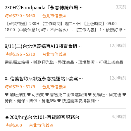
✔ 請穿布鞋（禁止拖鞋、涼鞋） ✔ 自備防滑手套 ✔ 自備飲用水 ⚠️
況。 • 異常提醒： 遇到可疑人士或違規者，給予適當的口頭勸導或
信義區虎林街164巷21號1樓 信義忠孝 - 智取店：台北市信義區忠孝
230H♡Foodpanda『永春傳統市場』市場調研人員✧每週排班4-5天
3天前
工作注意事項⚠️ ✅ 工作屬勞力性質，需搬運及推動器材，請自行評
警告。 兼職打工！詳談。
東路五段764號1樓 信義嘉興 - 智取店：台北市信義區嘉興街227號1
估體力狀況。 ✅提前15分鐘集合點名。請配合至完工當日匯款，休
時薪$230 ~ $460
台北市信義區
樓 信義松山 - 智取店：台北市信義區松山路465巷15號1樓 信義景聯
息不支薪。 ✅ 工作時間可能依現場進度提前或延後，需配合至完
【薪資待遇】230H 【工作時間】週二～日 【上班時間】09:00-
- 智取店：台北市信義區吳興街50巷17號1樓 信義福德二 - 智取店：
工。 ✅場次會因主辦單位排程調整，上工前2-3天有可能會時間調整
18:00（中間休息1小時，不計薪水） - 【工作內容】 1、依照訂單內
台北市信義區福德街266號1樓 🔹【大安區】 大安文昌 - 智取店：台
或場次取消，能接受再應徵。 ✅ 工作崗位將依現場需求安排。 ✅ 請
容至市場配合攤商進行商品取貨 2、檢查商品品質，依訂單需求完
北市大安區信義路四段294巷2號1樓 大安台大 - 智取店：台北市大
勿臨時取消或無故缺席，以免影響後續錄用資格。 ✅主動機靈、不
成商品分裝 3、核對商品數量與品項，確保訂單正確無誤 4、每日整
安區復興南路二段360號1樓 大安誠安 - 智取店：台北市大安區忠孝
偷懶、須搬重物勞力性質，請自行評估身體狀況。 ✅休息時間將不
8/11(二)台北信義遠百A13特賣會銷售人員
12小時前
理採買明細，完成帳款及商品資訊回報 5、協助回報新商品資訊，
東路三段251巷13弄4號1樓 大安潮州 - 智取店：台北市大安區潮州
計入工作時數、費用以實際簽退時間為準。 ✅收款戶非中信銀行帳
供平台後續商品上架使用。 6、 其他主管交辦事項。 - ✔ 具基本手
時薪$196 ~ $210
台北市信義區
街90號1樓 台北統領 - 智取店：台北市大安區敦化南路一段187巷66
戶，會扣除15元跨行手續費 ✅請勿隨意取消與當日臨時缺席，將列
機或平板操作能力 ✔ 能與市場攤商良好溝通合作 ✔ 可接受走動及站
號1樓 大安文昌 - 智取店：台北市大安區信義路四段294巷2號1樓 -
需能獨立站櫃、喊歡迎光臨、整理商品、環境整潔、打標上架商品
黑名單。 ⭐ 適合對象 ✔ 想賺外快增加收入 ✔ 學生兼職 ✔ 短期打工
立工作 ✔ 每週可配合排班4～5天 - 【快速應徵】 官方帳號：
▶【一般門市有人店】：地點自選 🔹【文山區】 文山木柵店 - 台北
✔ 體力佳、不排斥勞力工作者 📩 應徵方式 請直接私訊賴ID及提供：
@562rcdvo 電話號碼：02-6636-2428 #212
市文山區木柵路二段117號 文山木新店 台北市文山區木新路三段
1️⃣ 姓名 2️⃣ 電話 3️⃣ 可配合日期及班別 4️⃣ 工作經歷（無經驗可） 🔥
X- 信義智取✨鄰近永春捷運站✨高薪259起✨可兼職固定班免輪班
12小時前
197號 文山辛亥店 - 台北市文山區辛亥路五段60號 文山忠順店 - 台
表現良好者可優先安排後續大型活動 ➖➖➖『快速應徵』➖➖➖ 🏢 公
北市文山區忠順街一段18-1號1樓 文山保儀店 - 台北市文山區保儀
時薪$259 ~ $279
台北市信義區
司名稱：豐鳴國際 📱 請直接投履歷應徵，會有專人回覆您，謝謝
路59號 文山指南店 - 台北市文山區指南路二段143號 文山萬慶店 -
♥ 加班彈性 ♥ 可預支 ♥ 書審免二面快速報到 ♥ 免輪班、固定班 ♥
台北市文山區萬慶街14號 文山興隆二店 - 台北市文山區興隆路二段
勞保、健保、團保、勞退6% ♥ 快速面談安排報到
195號1樓 (慢速車) 文山羅斯店 - 台北市文山區羅斯福路五段241號
▹▹▹▹▹▹▹▹▹▹▹▹▹『工 作 內 容 』◃◃◃◃◃◃◃◃◃◃◃◃ 蝦皮包裹收寄，盤點、
(慢速車) 🔹【南港區】 南港成功店 - 台北市南港區成功路一段1號
上下架 【早班】： 7:00-12:00｜7:30-12:30｜8:00-13:00｜08:30-
南港研究店 - 台北市南港區研究院路二段23號1樓 南港興中店 - 台北
🔥200/hr💰台北101-百貨顧客服務台
4小時前
13:30 薪資259 【晚班】： 17:30-21:30｜18:00-22:00｜18:30-
市南港區興中路28巷3號 🔹【信義區】 松菸旗艦店 - 台北市信義區
22:30 薪資279 ✨ 六日須排一天，自選3-4天，最少排4天最多5天 ✨
時薪$200
台北市信義區
忠孝東路四段553巷24號1樓 信義永吉店 - 台北市信義區永吉路189