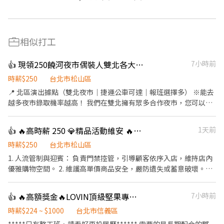
相似打工
👍 現領250饒河夜市偶裝人雙北各大夜市皆徵
7小時前
時薪$250
台北市松山區
📍 北區演出據點（雙北夜市｜捷運公車可達｜報班選擇多） ※能去
越多夜市錄取機率越高！ 我們在雙北擁有眾多合作夜市，您可以根
據交通便利性與個人喜好自行挑選： 🔥 時薪 250 元場地（北區絕大
多數場地都是這個價）： 饒河夜市、士林夜市、臨江（通化）夜
👍 🔥高時薪 250 💎精品活動維安 🔥休息給薪/彈性排班
1天前
市、樂華夜市、湳雅夜市、三和夜市、蘆洲廟口夜市、淡水英專、
林口夜市、西盛夜市、沙崙夜市、思源夜市……更多場地無法列
時薪$250
台北市松山區
舉，請見諒。 🚇 交通超方便：饒河（捷運松山站）、士林（捷運劍
1. 人流管制與迎賓： 負責門禁控管，引導顧客依序入店，維持店內
潭站）、臨江（捷運信義安和站）出站就到，下課下班順路上工。
優雅購物空間。 2. 維護高單價商品安全，嚴防遺失或蓄意破壞。
例外:樹林興仁夜市主場時薪196元 班表上沒有列出的夜市或場地也
3、需自備素面合身黑西裝、白襯衫、素黑領帶、黑皮鞋 4、以下活
能報名嗎？當然可以！ 只要您有想去的夜市、商圈或適合演出的地
動可彈性接班，但以單場活動可以全報名者 優先 活動一💎 時間：
👍 🔥高額獎金🔥LOVIN頂級堅果專櫃銷售員
7小時前
點，歡迎主動洽詢，我們都可以為您協調排班，讓您在最熟悉、最
8/7 地點：臺北市松山區敦化北路158號 時間：17:00～22:30 活動
方便的地方工作。 🌟 工作亮點：傳遞幸福與正能量 自主報班制：上
二💎 時間：8月每週六日 地點：台北 101 時間：12:00~21:00 活動
時薪$224 ~ $1000
台北市信義區
班時間與地點由您決定，依每週行程、體力狀況靈活報名，享受真
三💎 時間：8/24 地點：台北 101 時間：12:00~20:00（預期） ⚠️若