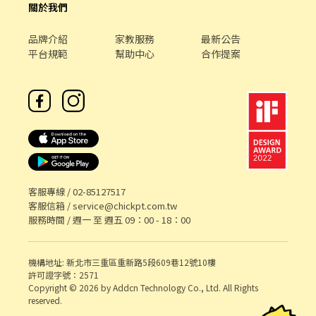
關於我們
✨✨✨✨✨✨✨✨✨✨✨✨✨✨✨✨✨✨✨✨ ✈ 薪資待遇：兼職時薪201
元起，跑點時薪每小時多10元 ✈ 區域津貼另外每小時多40元津貼
【信義區】智取店兼職時薪為$201+50區域津貼+8交通津貼=$259
品牌介紹
家教服務
最新公告
應徵晚班時段每小時多20晚班津貼 應徵夜班時段每小時多40晚班津
平台規範
幫助中心
合作提案
貼 ✨✨✨✨✨✨✨✨✨✨✨✨✨✨✨✨✨✨✨✨ ✈ 工作內容：門市營運、
維護 / 包裹收寄、搬運、盤點、理貨 / 上架排面、進貨、補貨 / 環境
整潔、門市支援 ✈ 休假福利 : 排休制 - 依個人可配合時段與主管溝
通排班 -------------------------------------------------------------
-------------------------------------------- 🎯🎯🎯【工-作-地-點】
🎯🎯🎯 ❤️【台北信義區】❤️ 信義中全 - 智取店 台北市信義區虎林街
164巷21號1樓 信義景聯 - 智取店 台北市信義區吳興街50巷17號1樓
信義松山 - 智取店 台北市信義區松山路465巷15號1樓 信義嘉興 - 智
取店 台北市信義區嘉興街227號1樓 信義虎林店 台北市信義區虎林
客服專線 /
02-85127517
街87號1樓 信義吳興店 台北市信義區吳興街125號1樓 信義忠孝 - 智
客服信箱 /
service@chickpt.com.tw
取店 台北市信義區忠孝東路五段764號1樓 ❤️【台北中山區】❤️ 中
服務時間 / 週一 至 週五 09：00 - 18：00
山晴光 - 智取店 台北市中山區中山北路三段27之1號與25之27號1樓
中山農安 - 智取店 台北市中山區農安街166號1樓 中山實踐 - 智取店
台北市中山區大直街56號1樓 中山長春 - 智取店 台北市中山區長春
機構地址: 新北市三重區重新路5段609巷12號10樓
路197號1樓 中山林森店 台北市中山區林森北路594號1樓 中山長安
許可證字號：2571
Copyright © 2026 by Addcn Technology Co., Ltd. All Rights
店 台北市中山區長安東路二段169-8號1樓 中正仁愛店 台北市中正
reserved.
區仁愛路二段2號地下一樓 中正臨沂 - 智取店 台北市中正區臨沂街