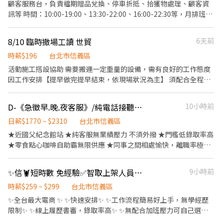
上班時間可選 【假日早班】：07:00-12:00 【假日晚班】：17:30-
顧客服務台，負責檔期贈品兌換、停車折抵、拾獲物處理、顧客資
號 信義吳興店 - 台北市信義區吳興街125號1樓 信義虎林店 - 台北市
23:30 ✨六日都配合 ------------------------------------------------
訊等 時間：10:00-19:00、13:30-22:00、16:00-22:30等，月排班，
信義區虎林街87號1樓 🔹【大安區】 大安安居店 - 台北市大安區安
----------------------------------------- 【 工作地點】 信義中全 -
排班多或少、都可跟主管討論喔！ **休息0.5~1hr 休息時間不計薪
居街35巷2號 (慢速車) 大安溫州店 - 台北市大安區溫州街8號1樓 (慢
智取店 虎林街164巷21號 信義景聯 - 智取店 吳興街50巷17號 信義
資 💡時薪：200/hr 💡服裝：自備黑西裝外套、白襯衫、黑褲、黑
速車) 大安瑞安店 - 台北市大安區瑞安街146號 (慢速車) - ▸加入快速
8/10 臨時撤場工讀 世貿
6天前
松山 - 智取店 松山路465巷15號 信義嘉興 - 智取店 嘉興街227號 信
鞋；如果沒有西裝外套的話，至少要有 黑褲+白襯衫
回覆📞：https://lin.ee/bWWeLDF ▸ 朱專員：@edb4445b ▸ 留言
義忠孝 - 智取店 忠孝東路五段764號 ▹▹▹▹▹▹▹▹▹▹▹▹▹▹『快 速 詢 問』
時薪$196
台北市信義區
姓名✚電話✚職缺截圖，應徵蝦皮門市💗 ✨無須任何費用♡歡迎詢
◃◃◃◃◃◃◃◃◃◃◃◃ ✉ 請截圖職缺+留言姓名、電話、地區方便快速安排
問✨ ❌一律視訊面試﹐勿直接到現場應徵❌
活動施工搭設協助 需要搬運一定重量的設備，需有良好的工作態度
✎ 官方：@weiko https://lin.ee/Yl34kL8 ✎ 個人電話ID收尋詢問：
因工作安排【提早做完提早結束，依現場狀況為主】 須配合全程無
0958-761-360 找妤兒
法配合者不建議報名，如不適任者會請您提早離開 【集合地點：世
貿一館1號門（大廳旁） 】 確認上工請勿放鳥，前一天也算，會嚴
D-《急徵早.晚.夜客服》/純電話接聽/近捷運站/準時下班
10小時前
重影響我們人員調度 麻煩到現場跟我們人員聯繫
日薪$1770 ~ $2310
台北市信義區
★近國父紀念館站 ★純客服無業績壓力 不須外撥 ★門檻低錄取率高
★零食點心咖啡自助霸無限供應 ★同事之間相處愉快，離職率極低
★完整教育訓練 不用害怕 ★周領也OK ★另還享全勤獎金.久任獎金
唷 ~~~電商界龍頭未來若要跳他行或同行客服履歷上絕對加分~~~
✨信🦞短時數 免經驗✅智取上架人員 高時薪兼職 想賺第二份薪看這裡
9小時前
◆工作內容 買家來電相關詢問電話接聽.退貨退款協調處理 ◆上班時
段: ✅ 早班：8:30-17:30 薪資3萬5-4萬2 (可依學經驗核薪基本薪資)
時薪$259 ~ $299
台北市信義區
✅ 晚班：14:30-23:30 薪資4萬1-4萬8 (可依學經驗核薪基本薪資)
✨全台最大電商 ✨ ✨快速安排✨ ✨工作流程簡易好上手，無學經歷
(以上薪資含晚班津貼$300/日) ✅夜班：23:30-08:30 薪資4萬4-5萬5
限制✨ ✨線上履歷書審，錄取率高✨ ✨無配合加班壓力可自己選擇✨
(可依學經驗核薪基本薪資) (以上薪資含晚班津貼$450/日) (固定班
✨享有勞健保✨ ✨歡迎截圖詢問了解✨ ------------------------------