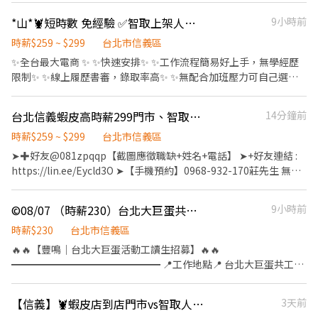
免輪班) ◆休假制度： 排休8-9天，遇紅字加一天 ◆工作地點：松菸
-------------------------------- 智取店 需自備交通工具 工作內容 處
*山*🦞短時數 免經驗 ✅智取上架人員 高時薪兼職在這裡
9小時前
路88號 - 松菸文創園區裡面 #限高中畢業以上 #英文不錯或服務業經
理包裹櫃位上下架 搬運✨點貨✨理貨✨整理 店面清潔維護 07:00-
驗1年以上者優 (入職前三-四週皆會帶薪培訓，周一到五
13:30(彈性到班5小時) 時薪 259 17:30-22:30(彈性到班5小時) 時薪
時薪$259 ~ $299
台北市信義區
09:00~18:00 周休 下現場後就正式排休) 快速應徵⭐️不收取任何費用
279 夜班 23:30-03:30 時薪299 假日早 07:00-12:00 時薪 259 假日晚
✨全台最大電商 ✨ ✨快速安排✨ ✨工作流程簡易好上手，無學經歷
⭐️立即上工 ☎️連絡電話：0958-597-712 小映 或ID詢問zxcv001728
17:30-23:30 時薪 279 需支援鄰近店面跑點，跑點距離<10Km "台
限制✨ ✨線上履歷書審，錄取率高✨ ✨無配合加班壓力可自己選擇✨
留下姓名電話 截圖詢問我唷
北信義" 信義中全 - 智取店 虎林街164巷 信義景聯 - 智取店 吳興街
✨享有勞健保✨ ✨歡迎截圖詢問了解✨ ------------------------------
50巷 信義松山 - 智取店 松山路465巷 信義嘉興 - 智取店 嘉興街 信義
-------------------------------- 智取店 需自備交通工具 工作內容 處
台北信義蝦皮高時薪299門市、智取店人員/書審免二試/無經驗可/學生可-KO
14分鐘前
忠孝 - 智取店 忠孝東路五段 信義象山 - 智取店 信義路六段 信義吳興
理包裹櫃位上下架 搬運✨點貨✨理貨✨整理 店面清潔維護 07:00-
二 - 智取店 吳興街 HD智取店 免跑點 早班 : 09:00-13:00 時薪 251 午
13:30(彈性到班5小時) 時薪 259 17:30-22:30(彈性到班5小時) 時薪
時薪$259 ~ $299
台北市信義區
班 : 15:00-19:0 時薪 251 晚班 : 18:00-22:0 時薪 271 新信義四育 - 智
279 夜班 23:30-03:30 時薪299 假日早 07:00-12:00 時薪 259 假日晚
➤✚好友@081zpqqp【截圖應徵職缺+姓名+電話】 ➤+好友連結 :
取店 永吉路357號1樓 ----------------------------------------------
17:30-23:30 時薪 279 需支援鄰近店面跑點，跑點距離<10Km "台
https://lin.ee/Eycld3O ➤【手機預約】0968-932-170莊先生 無經
---------------- 有人店 工作內容 處理包裹送收件 搬運✨點貨✨理貨
北中山" 中山實踐 台北市中山區大直街56號1樓 中山晴光 台北市中
驗、學生歡迎加、書審免二試錄取率高 更歡迎對零售業門市有興趣
✨上下架 門市接待✨收銀 店面清潔維護 早班 11:00-17:30 時薪241
山區中山北路三段27之1號與25之27號1樓 中山農安 台北市中山區
的您加入，未來我們將依表現、績效能力另行提供儲備訓練 ✈ 門市
晚班 16:15-22:45 時薪241 午班 15:00-19:00 時薪241 假日 11:00-
©️08/07 （時薪230）台北大巨蛋共工視訊器材卸貨安裝進場人員
9小時前
農安街166號1樓 中山長春 台北市中山區長春路197號1樓 中山朱崙
人員薪資待遇 : 全-月30000元起 / 兼職-時241元 ✈ 無人智取店人員
22:45 時薪241 (停招) 信義虎林店 虎林街 信義吳興店 吳興街 -------
台北市中山區龍江路50之2號1樓 中山中吉 台北市中山區長春路130
薪資待遇 : 兼職-(早、午、全天班)時:259元、晚班時:279(含晚班獎
時薪$230
台北市信義區
------------------------------------------------------- 勞保 健保 團
之4號1樓 HD智取店 免跑點 早班 : 09:00-13:00 時薪 251 午班 :
金20/H)、夜班時:299(含夜班獎金40/H) ✈ 休假福利 : 排休制 門市人
🔥🔥【豐鳴｜台北大巨蛋活動工讀生招募】🔥🔥
保 勞退6% ✨ 溫馨大家庭 歡迎你的加入✨ 快速處理 ✨ 🆔 93_chi501
15:00-19:0 時薪 251 晚班 : 18:00-22:0 時薪 271 新中山朱馥 - 智取
員工作內容如下： 1. 協助區經理執行門市營運、維護 2. 負責包裹收
━━━━━━━━━━━━━━━ 📍工作地點📍 台北大巨蛋共工視
電話：0983-332-312 小檸 電話可直接搜尋加好友 留下姓名電話 截
店 興安街34 --------------------------------------------------------
寄、搬運、盤點、理貨等 3. 負責商品銷售、上架排面、進貨、補貨
訊器材卸貨安裝進場人員 🌈新增場次🌈 📅 08/07 🌙 夜班｜19:00－
圖詢問我唷✨
------ 有人店 工作內容 處理包裹送收件 搬運✨點貨✨理貨✨上下架
4. 提供顧客接待、收銀結帳等服務 5. 維持門市作業區環境、清潔維
03:00 💰 時薪 230元 領薪方式：當日完工後匯款
門市接待✨收銀 店面清潔維護 早班 11:00-17:30 時薪241 晚班
【信義】🦞蝦皮店到店門市vs智取人員⚡兼職首選⚡地點任選⚡錄取高GJ
3天前
護作業 6. 配合調店、門市支援 智取店工作內容如下 : 1. 協助門市營
━━━━━━━━━━━━━━━ 💵 薪資待遇 ✔ 時薪 230元 ✔ 當
16:15-22:45 時薪241 午班 15:00-19:00 時薪241 (停招) 假日 11:00-