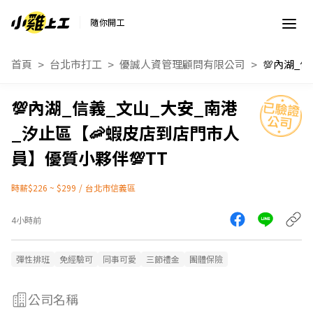
隨你開工
首頁
台北市打工
優誠人資管理顧問有限公司
💯內湖_信義_文山_大安_南港
_汐止區【🦐蝦皮店到店門市人
員】優質小夥伴💯TT
時薪$226 ~ $299
/
台北市信義區
4小時前
彈性排班
免經驗可
同事可愛
三節禮金
團體保險
公司名稱