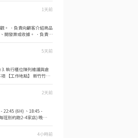
名ID: @346uatki 會有專人與您
1天前
觀。 ．負責向顧客介紹商品
、開發票或收據。 ．負責在
5天前
 3. 執行櫃位陳列維護與倉
事項 【工作地點】 新竹竹北
0 **無論有無門市經驗，欲嘗試
2天前
30 (每班別約跑2-4家店) 晚
班自選) / 或全時段8H 0830-
96/h-$241/h ⚡智取店時
4小時前
排班 ＝＝＝＝＝＝＝＝＝＝＝＝