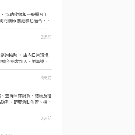
.負責包裹收寄、搬運、盤
區域其他門市支援 ⚡【實習完
智取店門市店點移動門市上架分貨，
品銷售、上架排面、進貨、補貨
2-4家鄰近門市/跑點距離
人數過多,故名額不一請在洽
2週前
近門市/跑點距離，偶有後面工
3天前
福利制度 ♛可預支 ♛固定班
您加入我們的團隊❀❀❀
紹、查詢庫存調貨、結帳及禮
商品陳列、節慶活動佈置、櫃位
國定假日雙倍時薪，假日需能配
2天前