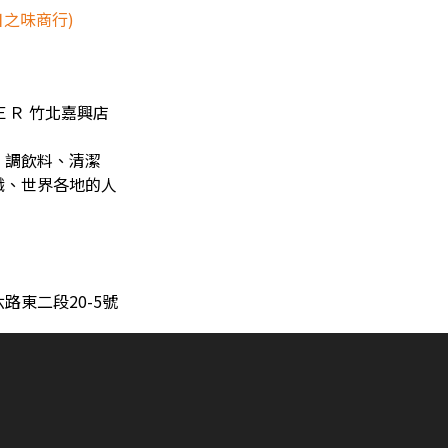
日之味商行)
ＥＲ 竹北嘉興店
、調飲料、清潔
職、世界各地的人
路東二段20-5號