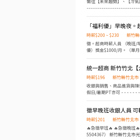
嚮往【未來趨勢】、【冷氣房上
--------------------
上架排面、進貨、補貨 3.提
-----------------------------------------
(午4)1500-1900 【晚班】 (晚4)1845-2245 (晚6)1615-2245 【假日】 (早8)11:00-19:30、(早6)11:00-17:30 (晚8)14:15-22:45、
(晚6)14:15-20:45 *上班時間依門市安排為主" 【整天】 (早8)1100-1930 (晚8)1415-2245 ---------------------------------------
時薪$200 ~ $230
新竹縣
-- <智取店> 【早班】 (早)0700~0830(排2-5小時) 【晚班】 (晚)1730-2330 【全班】 (全)雙頭班 0700-1330 1730-0000 (30分鐘
徵。超商時薪人員 （晚班/早班/夜班）（薪優） 優）整體薪資優於同
休息不計薪) 一週三天 , 一天6-8小時 【假日】 【早班時薪】 07:00-12:00 【晚班時薪】 17:30-23:30 
優）獎金$1000/月。（單月排班滿120小
----------------------
收客人繳款費用）。 2. 
式管理、環境友善 ------------
品維持及清潔。（茶葉蛋、熱
市嘉豐五路二段132號1樓 竹北勝利二 - 智取店 新竹縣竹北市勝利十五街262號1樓 竹北光明 - 智取店 新竹縣竹北市光明五街319
理。 6..商品排面拉整及效
號1樓 ------------------
潔。 10.完成店長、副店
時薪$196
新竹縣竹北市
喲！ ID：@011wipti
收銀與銷售、商品進貨與陳列、顧客服務、維護店內整潔​ - - - - - -
假日/暑期PT亦可​ - - - - - - - - - - - -​ 日班/夜班/大夜班/假日班；工時安排仍按工作現場需求。​ 招募職位：兼職人員/大夜班人員
(依各門市需求為主)​ 工作地點：依您鄰近地區媒合​ *學經歷不拘，喜歡與人互動，樂觀開朗，具有服務熱忱*​ 若對其他地區有意願
也歡迎投遞！ ​
徵早晚班收銀人員 
時薪$201
新竹縣竹北市
🔥急徵早班🔥 🔥急徵晚班🔥 🔥急徵假日班🔥 【工作地點】 兼職歡迎 （暫時不
5504367） 新竹縣竹北市光明六路東一段2