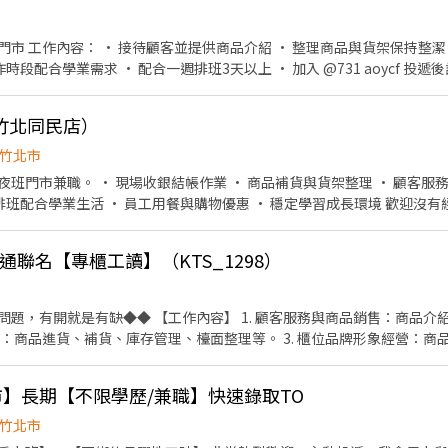
＝ ✨➡️工作內容： 【提供完整有算時薪~線上教育訓練及店面實習】 1
待、收銀結帳等服務 3.維持門市作業區環境、清潔維護作業 4.會需配合同
助收銀和一般櫃台工
---------------------------------- ⭕智取店為無人商店~
需有交通工具哦) ⭕1.負責包裹收寄、搬運、盤點、理貨等 ⭕2.負責商
。
清潔維護作業 ⭕需可支援單日跑點、門市支援(需有交通工具)：一天跑點約
來會一人當班要能接受哦】 ➡️應徵時請務必說明要應徵哪間門市喔~ (應徵
竹北同民店）
故每日工作搭配這幾間門市上班 (需有交通工具哦) ＊一天跑點約3-5家鄰
竹北市
 新竹縣竹北市光明五街319號1樓 竹北科大 - 智取店 新竹縣
架整理 • 顧客服務諮詢協助 • 店內日常環境
智取店 新竹市東區南大路382號1樓 新竹光復三 - 智取店 新竹市
西路552號1樓 竹北新溪店 新竹縣竹北市新溪街10號
通聯名【專櫃工讀】（KTS_1298）
竹市東區東南街80號1樓 新竹光復二店 新竹市東區光復路二段142號1樓 ♛
健保、團保、勞退6％ ❀❀❀用心為您推薦最合適的工作機會，期盼優秀的
問題，有開就是有缺◆◆ 【工作內容】 1. 顧客服務與商品銷售：商品介
管理：商品進貨、補貨、庫存管理、檯面整理等。 3. 櫃位品牌形象經營：
 時段彈性，可依照需求排班排休，一週約排4-5天。 【注意事項】 1. 
3. 長期職缺，須至少一個月以上排班。
】長期【不限學歷/兼職】快速錄取TO
竹北市