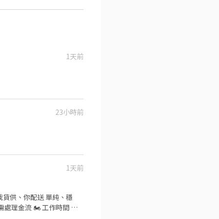
1天前
23小時前
1天前
我貨供、你配送 單純、穩
處理金流 🏍️ 工作時間 ✔️
照＋強制險 ✔️ Android手