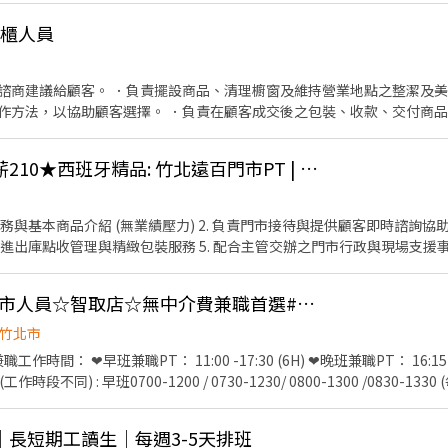
---------------------------------- 快速應徵【截圖應徵職缺+姓名+電話】 報
專櫃人員
諮商建議給顧客。 ．負責擺設商品、清理櫥窗及維持營業地點之整潔及美
作方法，以協助顧客選擇。 ．負責在顧客成交後之包裝、收款、交付商品
情形、盤點貨品存量及撰寫當日業務報表。
【長短期皆可】★時薪210★西班牙精品: 竹北遠百門市PT | RFS_289
庶務與基本商品介紹 (無業績壓力) 2. 負責門市接待與提供顧客即時諮詢協助
商品進出庫點收管理與精緻包裝服務 5. 配合主管交辦之門市行政與現場支援
-22:00 每週配合3-4天早中晚排班，每日以八小時為主 【薪資】時薪$21
*
⬆️竹北/新竹🦐蝦皮門市人員☆智取店☆無中介費兼職首選#錄取快速上工#可預支💰
竹北市
7:30 (6H) ❤晚班兼職PT： 16:15 - 22:45 (6H) 、18:45 -
工作時段不同) : 早班0700-1200 / 0730-1230/ 0800-1300 /0830-13
2130 / 1830~2230 (2.5~6H時段) (每班別約跑2-4家店) (可固定早班或固定晚
（含六或日可配合1天） 💰💰💰【薪-酬-待-遇】💰💰💰 ⚡有人店時薪兼職：$1
長短期工讀生｜每週3-5天排班
/h ✨【休假制度】： ➡️休假福利：輪班月排休8-10天依紅字 / PT依門市