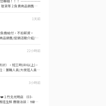
 --------------
、搬運、盤點、理貨等 2.負責商品銷售、
店、支援佳 ---------
1天前
法規之勞健保勞退 2. 完善教育訓練、扁平
 3.自助商品區檯面販售商
--- 【工作地點】 竹北嘉豐店 新竹縣竹北
上架陳列、進貨入庫、庫存整
22小時前
。 9.賣場內外環境管理及清
徵流程】 以上地點可以應徵，都歡迎詢問
話】
3小時前