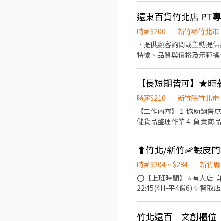
機 ------------------
遠東百貨竹北店 PT
聯絡，安排面試~
時薪$200
新竹縣竹北市
．提供顧客詢問或主動提供
特徵、品質與價格及示範操
當天結束營業前，統計銷售
時薪$210
新竹縣竹北市
【工作內容】 1. 協助銷售
儲貨品整理作業 4. 負責
遠百 【工作時間】 10:00
百貨或門市工作者歡迎投遞*
時薪$204 ~ $284
新竹縣
⭕【上班時間】 ⭐️有人店: 兼職工作時間： ❤早班兼職PT： 11:00 -1
22:45(4H-平4假6) ✨智取店(
班:17:30~23:30 1730-
1700) ⚠️每週約排班2-4天
竹北遠百｜文創櫃位｜
薪兼職：$196/h-$284