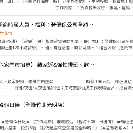
班】、【不綁約且彈性工時】 非常熱烈歡迎，主動投遞，我會馬上與您聯絡！！！
--------------------------------------- 工作內容： 1.負責包裹收寄
供顧客接待、收銀結帳等服務 4.維持門市作業區環境、清潔維護作業 5.可配合調
----------------------- <有人店> 【早班】 (早4)1100-1500 (早6)1100-1730 【午班】
「福利優」早晚夜。超商時薪人員，福利：勞健保公司全額負擔
竹北市
業。 優）福利：勞健保公司全額負擔給付，不扣薪資。
【夜班】 (夜)23:30–03:30 -
時發给）。 優）有經驗者，時薪可談。 1.櫃台收銀（含門市商品銷售/促銷活動介紹/代
-------------------------------------------------- 【福利】 1. 合
顧客接待與需求服務（如：店內商品諮詢/退換貨處理及工作相關業務處理）。
----------------------------------------------------------
狗機、地瓜機、熱罐機⋯等）。 4.包裹進店櫃位定位/整理。 5.商品
統一超商 新竹竹北【六家門市招募】 離家近&彈性排班、歡迎二度就業/樂齡/兼職等
期檢視維護。 7..商品定期退貨檢視/收退裝箱。 8.活動檔期促銷品換檔工作
------------------------------------------------------- 【應
長臨時交辦事項。
 *會有你的專屬顧問 Tommy偷米 與您聯繫哦* 截圖給我【應徵職缺+姓名+電
 - - - - - -​ 時薪 196元起（夜班津貼另計），短工時(4H以上)，
可輪假日佳（全聯竹北光明店）
缺平日班唷） ❤️輪班佳❤️ 1.竹北光明店 （03-
25號 （我們是喜來登旁邊的全聯唷！） (🔥急徵收銀🔥） 晚班生鮮 應徵洽談： ❗️線上