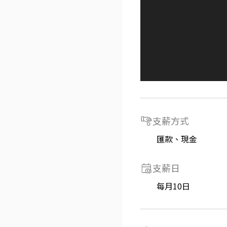
支薪方式
匯款、現金
支薪日
每月10日