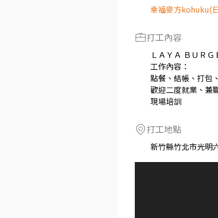
幸福麥方kohuku(
打工內容
ＬＡＹＡ ＢＵＲＧ
工作內容：
點餐、結帳、打包
歡迎二度就業、兼
現場培訓
打工地點
新竹縣竹北市光明六