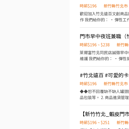
＝＝＝＝＝＝＝＝＝＝＝＝＝
時薪$196
新竹縣竹北市
點、理貨等 2.提供顧客接
歡迎加入竹北遠百文創商品門市 工作內容： • 接待顧客並提供商品介紹 • 整理商品與貨架保持整潔 • 協
畢未來會一人當班要能接受哦】 --
作 我們給你的： • 彈性工作時段配合學業需求 • 配合一週排班3天以上 • 加入 @731 aoycf 投遞後詢問細節 無經驗也適合，期
偶會支援鄰近有人店門市 (
待你的加入展開第一份打工
⭕3.維持門市作業區環境、
10公里內 ⚡【實習完畢未
門市早中夜班兼職（
詢) ⭕智取店為無人商店~
時薪$196 ~ $238
新竹縣
時會支援鄰近有人店門市 ✨智取店(工作時段不同) : 竹北光明 - 智取店
萊爾富竹北同民店誠徵早中夜班門市兼職。 • 現場收銀結帳作業 • 商品補貨與貨
竹北市科大一路43號1樓 竹北高鐵 - 智取店 新竹縣竹北市高鐵三街43號1樓 新竹慈雲 - 智取店 新竹市東區慈雲路125號1、2樓 新
維護 我們給你的： • 彈性排班配合學業生活 • 員工用餐與購物優惠 • 穩定學習成長環境 歡迎沒有經驗的朋友加入，誠摯邀請
竹鐵道 - 智取店 新竹市東區鐵道路一段28巷81號1樓 新竹竹蓮 - 
初次打工者面試！
東區光復路一段45號1樓 ✨有人店(需要收銀) : 竹北中正店 新竹縣竹北市中正
1樓 竹北嘉豐店 新竹縣竹北市嘉豐五路二段132號1樓 竹北中山店 新竹縣竹北市中山路57號1樓 新竹關新店 新竹市東區關新東路
#竹北遠百 #可愛的卡
360號1樓 新竹東南店 新
別 ♛工作穩定 ♛勞保、
時薪$196
新竹縣竹北市
◆◆恕不回覆缺不缺人罐頭
品包裝等。 2. 商品進貨
清潔整理等。 【排班方式】
合排班。 2. 有供制服。 
【新竹竹北_蝦皮門市
時薪$196 ~ $251
新竹縣