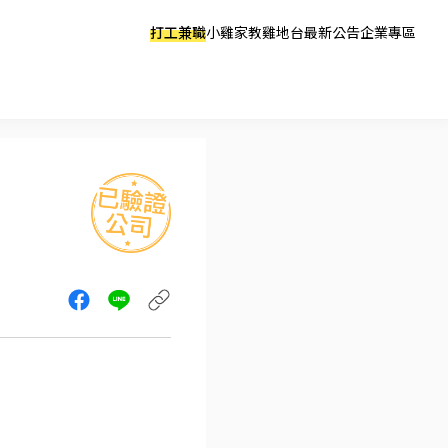
打工兼職
小雞家教
雞地台
最新公告
企業專區