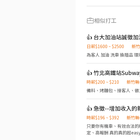
相似打工
👍 台大加油站誠徵加
日薪$1600 ~ $2500
新
為客人 加油 洗車 換贈品 
👍 竹北高鐵站Subw
時薪$200 ~ $210
新竹縣
備料、烤麵包、接客人、做
時薪$196 ~ $392
新竹縣
只要你有機車、有效合法的
定、高報酬 真的真的超easy 
08:00即可開始送貨 ✔️ 配送