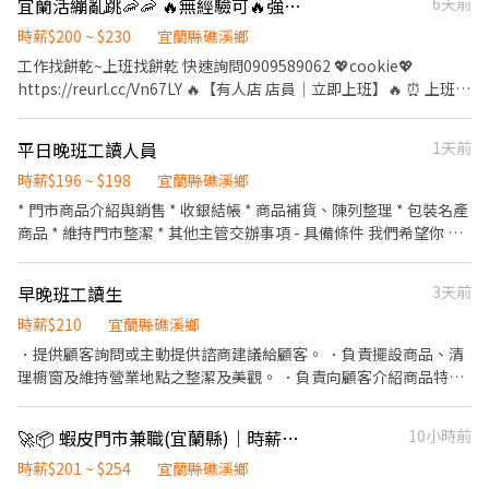
宜蘭活繃亂跳🦐🦐 🔥無經驗可🔥強強徵才中🔥
6天前
定公休（遇連假補休） 應徵條件： • 無經驗可，提供完整教學 •
歡迎認真負責、具服務熱忱者加入 • 誠徵長期配合者
時薪$200 ~ $230
宜蘭縣礁溪鄉
工作找餅乾~上班找餅乾 快速詢問0909589062 💖cookie💖
https://reurl.cc/Vn67LY 🔥【有人店 店員｜立即上班】🔥 ⏰ 上班時
段 早班 10:30–17:30 晚班 16:15–22:45 （平日 4–6 小時／假日 6–8
小時） 📝 工作內容 ✔ 包裹收寄 ✔ 搬運、盤點、理貨 ✔ 可配合調店
平日晚班工讀人員
1天前
支援佳（兼職可不調店） 📅 排班 ✔ 含假日 ✔ 週排 3–5 天 💰 薪資 時
薪 $196～230 ✨ 福利 ✔ 固定早／晚班（免輪班） ✔ 完整教育訓練
時薪$196 ~ $198
宜蘭縣礁溪鄉
⸻ 🔥【智取店 店員｜免顧客服務】🔥 ⏰ 上班時段 早班 07:00–
* 門市商品介紹與銷售 * 收銀結帳 * 商品補貨、陳列整理 * 包裝名產
13:30 晚班 17:30–23:30 18:30-23:30 夜班 23:30-03:30 （日排 2–5
商品 * 維持門市整潔 * 其他主管交辦事項 - 具備條件 我們希望你 ✔
小時） 📝 工作內容 ✔ 理貨 ✔ 清潔 ✔ 跑店支援（不需顧客服務） 🚗
親切有笑容，喜歡與人互動 ✔ 有責任感、不遲到早退 ✔ 願意學習，
條件 ✔ 需機車＋駕照 ✔ 單日跑點距離 10 公里內 📅 排班 ✔ 含假日
無經驗可培訓 ✔ 可長期配合者佳（短期勿試） ✔️假日需配合排班
早晚班工讀生
3天前
✔ 週排 3–5 天 💰 薪資 時薪 $198～238 ✨ 福利 ✔ 油資、維修補貼 ✔
固定早／晚班（免輪班） ✔ 完整教育訓練 上班地點：頭城鎮/羅東
時薪$210
宜蘭縣礁溪鄉
鎮/礁溪鄉/三星鄉/蘇澳鎮/宜蘭市/五結鄉 宜蘭縣頭城鎮開蘭路80號1
．提供顧客詢問或主動提供諮商建議給顧客。 ．負責擺設商品、清
樓 宜蘭縣頭城鎮纘祥路80號1樓 宜蘭縣羅東鎮培英路132號1樓 宜蘭
理櫥窗及維持營業地點之整潔及美觀。 ．負責向顧客介紹商品特
縣礁溪鄉中山路一段116號1樓 宜蘭縣礁溪鄉信義路34巷6號1樓 宜
徵、品質與價格及示範操作方法，以協助顧客選擇。 ．負責在顧客
蘭縣三星鄉三星路五段101號1樓 宜蘭縣蘇澳鎮忠孝路370號1樓 宜
成交後之包裝、收款、交付商品、開發票或收據。 ．負責在當天結
蘭縣宜蘭市文昌路30號1、2樓 宜蘭縣宜蘭市泰山路419號1樓 宜蘭
🚀📦 蝦皮門市兼職(宜蘭縣)｜時薪最高$264/無經驗可/高錄取
10小時前
束營業前，統計銷售情形、盤點貨品存量及撰寫當日業務報表。
縣宜蘭市校舍一路79號1樓 宜蘭縣宜蘭市民族路360號1樓 宜蘭縣五
時薪$201 ~ $254
宜蘭縣礁溪鄉
結鄉五結路二段425號1樓 🔆快速報名方式🔆 幫我填寫廠商制式履