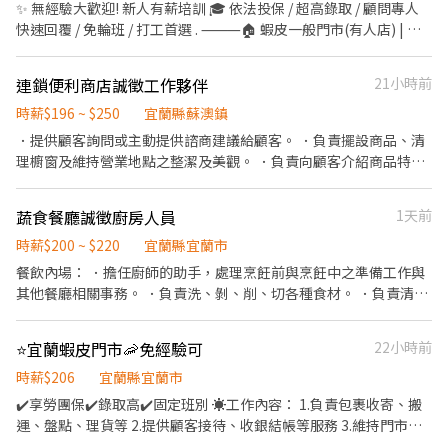
✨ 無經驗大歡迎! 新人有薪培訓 🎓 依法投保 / 超高錄取 / 顧問專人
歷:https://reurl.cc/nxz8Wd 再加入官方帳號👉
快速回覆 / 免輪班 / 打工首選 . ⸻🏠 蝦皮一般門市(有人店) | 免
https://reurl.cc/Vn67LY 留下全名+電話+職缺截圖 餅乾馬上回覆泥
備交通工具 ✅工作內容: 📦 負責包裹收寄、搬運、盤點、輕鬆理貨
💖 留下全名+電話+職缺截圖 餅乾馬上回覆泥💖
等 🙋 提供顧客接待、親切收銀結帳等服務 🧹 維持門市作業區環境
連鎖便利商店誠徵工作夥伴
21小時前
與清潔維護作業 🤝 協助執行門市營運維護與彈性調店支援 🕒工作時
間: ▸ 早班 11:00-17:30 ▸ 晚班 18:45-22:45, 16:15-22:45 📌 排班說
時薪$196 ~ $250
宜蘭縣蘇澳鎮
明: 平日一週給班 3-5 天, 假日配合主管排班 💰薪資 (含津貼加給): ▸
．提供顧客詢問或主動提供諮商建議給顧客。 ．負責擺設商品、清
早、晚班 $196-$216 . ⸻ 🛵 蝦皮智取店 | 自主度高・享津貼加
理櫥窗及維持營業地點之整潔及美觀。 ．負責向顧客介紹商品特
給(需自備機車+駕照) ✅工作內容: 📦 包裹收寄、搬運、盤點、理貨
徵、品質與價格及示範操作方法，以協助顧客選擇。 ．負責在顧客
上架等 🧹 維持門市作業區環境與清潔維護作業 🔄 配合店到店內容
成交後之包裝、收款、交付商品、開發票或收據。 ．負責在當天結
蔬食餐廳誠徵廚房人員
1天前
調整與支援有人店 🛵 鄰近門市調店支援 (早晚班 10 公里內, 夜班 16
束營業前，統計銷售情形、盤點貨品存量及撰寫當日業務報表。
公里內) 🕒工作時間: ▸ 早班: 07:00~08:30-13:30 (配合 2-5 小時依照
時薪$200 ~ $220
宜蘭縣宜蘭市
貨量彈性排班) ▸ 晚班: 17:30/18:30-23:30 (配合 2-5 小時依照貨量彈
餐飲內場： ．擔任廚師的助手，處理烹飪前與烹飪中之準備工作與
性排班) ▸ 夜班: 23:30-03:30 (配合 2-4 小時依照貨量彈性排班) ▸ 假
其他餐廳相關事務。 ．負責洗、剝、削、切各種食材。 ．負責清理
日班: 早班 07:00-12:00 / 晚班 17:30-23:30 (配合 2-5 小時依照貨量
工作環境、設備和餐具。 ．準備不同餐點所需要的食材。 ．協助測
彈性排班) 📌 排班說明: 平日一週給班 3-5 天, 假日配合主管排班 💰
量食材的容量與重量。 ．負責擺盤、打包外帶服務。
薪資 (含津貼加給): ▸ 早班 $204-$224 ▸ 晚、夜班 $224-$264 ⸻
⭐宜蘭蝦皮門市🦐免經驗可
22小時前
✅工作地點: 💪 宜蘭全區域都可詢問! 🔥 搶手熱缺異動極快, 優質好缺
時薪$206
宜蘭縣宜蘭市
錯過就沒有了! . ⸻【應徵方式】⸻ ⚡ 搶手缺額隨時額滿, 手
✔️享勞團保✔️錄取高✔️固定班別 ☀️工作內容： 1.負責包裹收寄、搬
刀點下方 "立即應徵", 顧問線上馬上回覆安排面試! 或搜尋官方帳號:
運、盤點、理貨等 2.提供顧客接待、收銀結帳等服務 3.維持門市作
@922vyxod (一定要加 @ 喔) 加入後請按照格式留言, 專員第一時間
業區環境、清潔維護作業 4.可配合調店、支援佳 ☀️工作時段: 晚