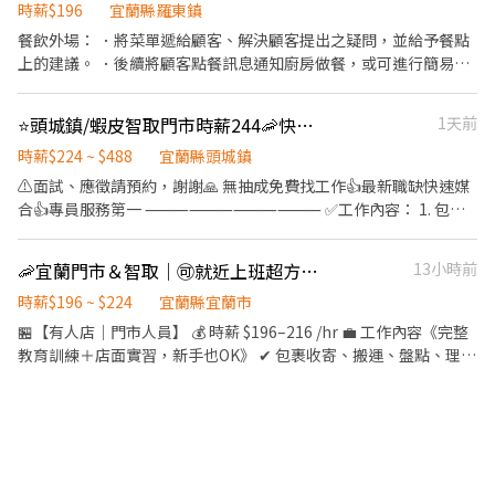
班：時薪204 ■ 晚班：時薪224 ■ 夜班：時薪244 🎓 提供線上課程
時薪$196
宜蘭縣羅東鎮
＋門市實習（課程/實習都有薪水） - ⏰ 【班別_固定班別，不需輪
餐飲外場： ．將菜單遞給顧客、解決顧客提出之疑問，並給予餐點
早晚班】 (實際工時通常為 2-6 小時，視當日貨量多寡彈性調整延長
上的建議。 ．後續將顧客點餐訊息通知廚房做餐，或可進行簡易餐
或縮短) ■ 早班： 07:00 - 13:30 之間彈性排班 0700-1200/0730-
飲之料理， ．於顧客用餐完畢後，負責收拾碗盤與清理環境。 ．並
1230/0800-1300/0830-1330 ■ 晚班(無法調整上班時間)：17:30 -
負責結帳、收銀等工作。 餐飲內場： ．擔任廚師的助手，處理烹飪
⭐頭城鎮/蝦皮智取門市時薪244🦐快速報到🌈
1天前
23:30 ■ 夜班：23:30-03:30 (夜班跑點門市3-10家/距離方圓16公
前與烹飪中之準備工作與其他餐廳相關事務。 ．負責洗、剝、削、
里/實習以早/晚班為主) ■ 另有『假日固定早班/晚班』職缺，歡迎
切各種食材。 ．負責清理工作環境、設備和餐具。 ．準備不同餐點
時薪$224 ~ $488
宜蘭縣頭城鎮
學生、斜槓族詢問！ - 【排班/時數 】 ■每週排班 4 天以上（週一至
所需要的食材。 ．協助測量食材的容量與重量。 ．負責擺盤、打包
⚠️面試、應徵請預約，謝謝🙏 無抽成免費找工作👍最新職缺快速媒
週五至少排 3 天，週六日至少給 1 天班）。 - 【我們在找的人 】 ✔
外帶服務。 外送： 必要時，需可外送
合👍專員服務第一 ⸻⸻⸻⸻ ✅工作內容： 1. 包裹
能穩定任職4個月以上，且能兩週內到職。 ✔依法享有勞保保障，需
收寄、搬運、盤點、理貨、上架等 2. 維持門市作業區環境、清潔維
提供『本人』薪轉帳戶。 ✔需有機車駕照及自備機車（有交通津貼
護作業 3. 智取店為無人商店，有單日跑點1-5間門市 4. 須配合蝦皮
補助！） - 【安心保證 】 ✔勞保絕對有，安全有保障。 ✔不收仲介
🦐宜蘭門市＆智取｜🉑就近上班超方便｜🉑免到場面試
13小時前
店到店工作內容調整 5. 須配合鄰近有人店門市支援 🔔需有機車&駕
費、服務費。 - 【應徵三步驟 】 1️⃣ 投遞履歷：填寫線上履歷表，預
照🔔 ⸻⸻⸻⸻ ✅工作時間： 🔹早班：07:00-
時薪$196 ~ $224
宜蘭縣宜蘭市
約電話面試📞 2️⃣ 書面審核：快速評估您的合適度。 3️⃣ 審核通過，
12:00、07:30-12:30、08:00-13:00、08:30-13:30 🔹晚班：17:30-
🏪【有人店｜門市人員】 💰 時薪 $196–216 /hr 💼 工作內容《完整
線上報到：填寫表單並加入門市群組，準備上工！ - ⌚ 小提醒：名
22:30、17:30-23:30、18:30-22:30、18:30-23:30 (上班時數為2~6
教育訓練＋店面實習，新手也OK》 ✔ 包裹收寄、搬運、盤點、理貨
額有限，投遞請快！安排面試請守時別放鳥喔～ 💔 別讓滿心期待的
小時依實際情況而定) ⸻⸻⸻⸻ ✅工作待遇： 日班
✔ 門市收銀結帳、顧客接待、清潔環境維護 ✔ 可配合調店、支援者
我們，默默在電腦另一端傷心流淚喔！快按下『我要應徵』找我們
時薪=$224 晚班另有獎金+20=時薪$244 ⸻⸻⸻⸻
佳 ⏰ 工作時間 固定早班｜10:30–17:30（ 平日4-6H/假日6-8H） 固
聊聊吧！
✅工作地點：(可自選店點) 頭城開蘭 - 智取店 宜蘭縣頭城鎮開蘭路
定晚班｜❶ 16:15–22:45 ❷ 18:45–22:45 （每週至少 2 天需 16:15
80號1樓 😊門市缺額變動很快很快，先搶先贏❗❗
上班） 🗓 排班方式 ✔ 含假日｜週排 3–5 天 ––––––––––––––––––
⸻⸻⸻⸻ 💡員工福利： 享汽機車油資補貼、修繕
⭐【智取店】 💰 時薪 $196–224/hr + 晚班獎金 $20 💼 工作內容（不
補貼 推薦獎金 彈性排班 ⸻【應徵方式】⸻ 1️⃣點擊加入：
需服務客人） ✔ 包裹搬運、理貨（物流箱約 10–15kg） ✔ 作業區