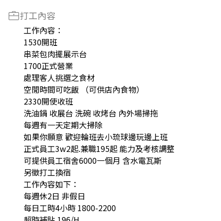
打工內容
工作內容：
1530開班
串菜包肉擺展示台
1700正式營業
處理客人挑選之食材
空閒時間可吃飯 （可供店內食物）
2330開使收班
洗油鍋 收展台 洗碗 收烤台 內外場掃拖
每週有一天定期大掃除
如果你願意 歡迎輪班去小琉球邊玩邊上班
正式員工3w2起.兼職195起 能力及考核調整
可提供員工宿舍6000一個月 含水電瓦斯
另徵打工換宿
工作內容如下：
每週休2日 非假日
每日工時4小時 1800-2200
超時補貼 196/H