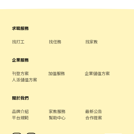
https://lin.ee/VvpVQJp（ID：@600movsk） 2️⃣加入後"務必"留
環境整理、清潔 ✔ 需自備機車，可配合單日跑點（距離 ＜10km）
言：姓名/電話/專員找戴小姐/應徵蝦皮(截圖職缺)
⏰ 工作時間 固定早班｜07:00–13:30（每日排 2–5H） 固定晚班｜
17:30–23:30（每日排 2–5H） 🗓 排班方式 ✔ 含假日｜週排 3–5 天 –
––––––––––––––––– 📍門市地點自選｜目前缺額如下 🔹 三星鄉 ⭐
求職服務
三星國小－智取店｜三星路五段101號1樓 🔹 五結鄉 🏪 宜蘭五結店
｜五結路二段425號1樓 🔹 冬山鄉 🏪 冬山香和店｜冬山路90號1、
找打工
找任務
找家教
2、3樓 🔹 宜蘭市 🏪 宜蘭泰山店｜泰山路419號1樓 🏪 宜蘭中山店｜
中山路二段153號1樓 🏪 宜蘭校舍店｜校舍一路79號1樓 ⭐ 宜蘭宜大
－智取店｜*中路二段506號1樓 🔹 頭城鎮 🏪 頭城纘祥店｜纘祥路
企業服務
80號1樓 ⭐ 頭城開蘭－智取店｜開蘭路80號1樓 🔹 礁溪鄉 🏪 礁溪信
義店｜信義路34巷6號1樓 ⭐ 礁溪協天－智取店｜中山路一段116號1
刊登方案
加值服務
企業儲值方案
樓 🔹 羅東鎮 ⭐ 羅東培英－智取店｜培英路132號1樓 🔹 蘇澳鎮 ⭐ 蘇
人派儲值方案
澳忠孝－智取店｜忠孝路370號1樓 ––––––––––––––––––––––––
–––––––––––––––––––––––––––––– 🔽🔽🔽如何應徵？🔽🔽🔽 ➊
填寫履歷：https://reurl.cc/ep0VEQ ➋加入留言：
關於我們
https://lin.ee/P5tPoOQ 或加 @504xbfkt 💥截圖職缺文💥 私訊留
下 ⌜姓名✚電話 指名威爾森 專員」
品牌介紹
家教服務
最新公告
平台規範
幫助中心
合作提案