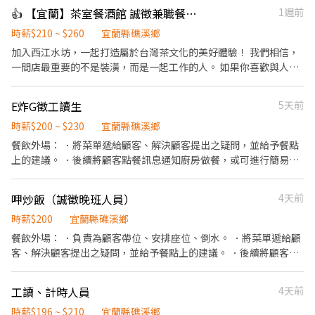
👍 【宜蘭】茶室餐酒館 誠徵兼職餐飲人員及調酒師 高薪
1週前
時薪$210 ~ $260
宜蘭縣礁溪鄉
加入西江水坊，一起打造屬於台灣茶文化的美好體驗！ 我們相信，
一間店最重要的不是裝潢，而是一起工作的人。 如果你喜歡與人交
流、願意持續學習，也希望在工作中累積真正的能力，歡迎加入西
江水坊。我們不只是一間茶室餐酒館，更希望成為一個能讓夥伴一
E炸G徵工讀生
5天前
起成長、一起創造回憶的地方。 ⸻ 【工作職缺】 餐飲人員（起
薪 $210 起） * 菜單介紹、點餐及送餐服務 * 簡易飲品及餐食製作 *
時薪$200 ~ $230
宜蘭縣礁溪鄉
協助調酒師完成飲品製作 * 活動推廣、商品包裝及備料 * 辨識酒
餐飲外場： ．將菜單遞給顧客、解決顧客提出之疑問，並給予餐點
品、環境及器具清潔維護 ⸻ 廚房助手（起薪 $210 起） * 協助
上的建議。 ．後續將顧客點餐訊息通知廚房做餐，或可進行簡易餐
餐點製作與擺盤 * 食材前置處理、備料及庫存整理 * 維持廚房環
飲之料理，如：備料或調配飲料等。 ．於顧客用餐完畢後，負責收
境、器具清潔與食品衛生 * 協助出餐，確保餐點品質與效率 * 與內
拾碗盤與清理環境。 ．並負責結帳、收銀等工作。 餐飲內場： ．擔
呷炒飯（誠徵晚班人員）
4天前
外場夥伴合作，提供順暢的用餐體驗 ⸻ 調酒師（起薪 $250
任店長的助手，處理烹飪前與烹飪中之準備工作與其他餐廳相關事
起） * 茶酒、調酒及茶飲製作，維持飲品品質與出杯效率 * 提供顧
務。 ．負責洗、剝、削、切各種食材。 ．負責清理工作環境、設備
時薪$200
宜蘭縣礁溪鄉
客服務，介紹茶、酒及餐點，協助推薦適合的品項 * 吧台備料、庫
和餐具。 ．準備不同餐點所需要的食材。 ．協助測量食材的容量與
餐飲外場： ．負責為顧客帶位、安排座位、倒水。 ．將菜單遞給顧
存管理及開店、打烊作業 * 吧台環境、器具清潔與日常維護 * 協助
重量。 ．負責擺盤、打包外帶服務。
客、解決顧客提出之疑問，並給予餐點上的建議。 ．後續將顧客點
新品研發與品牌活動執行 ⸻ 【工作環境】 西江水坊是一間以台
餐訊息通知廚房做餐，或可進行簡易餐飲之料理，如：烤土司或調
灣茶文化為核心的茶室餐酒館。 不同於一般酒吧的熱鬧喧囂，我們
配飲料等。 ．於顧客用餐完畢後，負責收拾碗盤與清理環境。 ．並
希望打造一個安靜、復古、自在的空間，讓每一位來到這裡的人，
工讀、計時人員
4天前
負責結帳、收銀等工作。 ．負責清理工作環境、設備和餐具。 ．打
都能暫時放慢腳步，好好享受一杯茶、一杯酒，以及屬於自己的片
包外帶服務。
時薪$196 ~ $210
宜蘭縣礁溪鄉