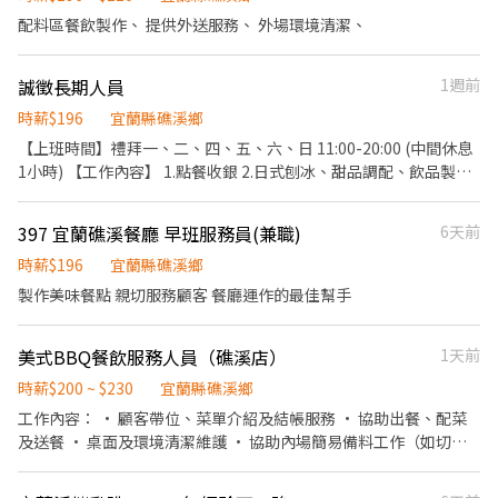
刻時光。 店內採 「禁止搭訕」 原則，來店客人大多尊重彼此的界
配料區餐飲製作、 提供外送服務、 外場環境清潔、
線，也認同我們所營造的文化與氛圍。 我們相信，好的服務不是過
度打擾，而是在適當的時候，給予最舒服的陪伴。 ⸻ 【我們期
待這樣的你】 如果你符合以下特質，相信會很適合加入我們： * 具
誠徵長期人員
1週前
餐飲相關工作經驗 * 愛乾淨、做事細心 * 主動學習、具責任感 * 具
時薪$196
宜蘭縣礁溪鄉
產品研發或風味設計能力 * 願意學習茶葉、咖啡或酒類知識 * 具基
本攝影或短影音拍攝能力 比起經驗，我們更重視你的態度與學習意
【上班時間】禮拜一、二、四、五、六、日 11:00-20:00 (中間休息
願。 ⸻ 【加入前，想請你先了解】 餐飲工作需要長時間站立，
1小時) 【工作內容】 1.點餐收銀 2.日式刨冰、甜品調配、飲品製
也需要與不同的客人互動。 如果你不適合久站、害怕與人交流、缺
作、備料 3.環境整潔維護、碗盤清潔 4.交辦事項 歡迎喜歡小工作室
乏耐心、不喜歡持續學習，或對茶文化沒有興趣，建議先評估是否
氛圍及喜愛吃冰的夥伴 無經驗可，遇到旺季可能會很繁忙，無論有
397 宜蘭礁溪餐廳 早班服務員(兼職)
6天前
適合這份工作，避免彼此都感到挫折。 如果你正在找的不只是一份
無經驗者請懷抱不怕忙碌的步調及心態再行應徵，在這裡我們一視
工作，而是一個願意一起學習、一起成長的團隊，我們很期待認識
同仁，無內外場之分(也不大)，互相幫忙把事情做到好，有遇到問題
時薪$196
宜蘭縣礁溪鄉
你。
我們一起解決，不需要害怕犯錯 每年調整薪資 ※上班著便服即可 ※
製作美味餐點 親切服務顧客 餐廳運作的最佳幫手
含【勞健保】、【勞退6%】 ※依勞基法休假【包括特休制度】
美式BBQ餐飲服務人員（礁溪店）
1天前
時薪$200 ~ $230
宜蘭縣礁溪鄉
工作內容： • 顧客帶位、菜單介紹及結帳服務 • 協助出餐、配菜
及送餐 • 桌面及環境清潔維護 • 協助內場簡易備料工作（如切
菜） 工作時間： 📍週一、週四 11:30－14:30（3 小時） 📍週五、週
六、週日 11:30－14:30、16:30－19:30（6 小時） 📍週二、週三固