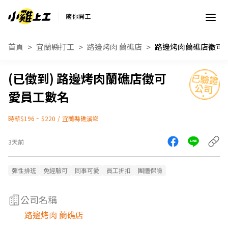
隨你開工
首頁
宜蘭縣打工
路邊烤肉 蘭礁店
路邊烤肉蘭礁店徵可
愛員工數名
時薪$196 ~ $220
/
宜蘭縣礁溪鄉
3天前
彈性排班
免經驗可
同事可愛
員工折扣
團體保險
公司名稱
路邊烤肉 蘭礁店