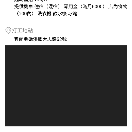
提供機車.住宿（混宿）.零用金（滿月6000）.店內食物
（200內）.洗衣機.飲水機.冰箱
打工地點
宜蘭縣礁溪鄉大忠路62號