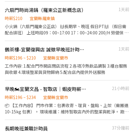
處理! 🚫 求職完全免收費 🤝 安心上工有保障
班:16:15~22:45 ☀️工作薪資: 時薪$206元 ☀️休假制度： 排休 ☀️上班
六扇門時尚湯鍋（羅東公正新概念店）
1天前
地點： 宜蘭泰山店 宜蘭縣宜蘭市泰山路419號1樓 宜蘭中山店 宜蘭
縣宜蘭市中山路二段153號1樓 宜蘭校舍店 宜蘭縣宜蘭市校舍一路
時薪$210
宜蘭縣羅東鎮
79號1樓 宜蘭民族店 宜蘭縣宜蘭市民族路360號1樓 _ ✨麻煩幫點選
小火鍋（六扇門羅東公正店） 🙌長期早、晚班 假日PT🙌 （假日需
加入 🍯https://lin.ee/WtVXeEh (加入告知姓名電話及職缺截圖即
配合排班） 上班時段09：00~17:00 17：00~24:00 200/H 勞健保 勞
可) ✨線上詢問或點選立即應徵 ✨諮詢專線:0980083989 Jason - ❌
退 供餐 彈性排班 班表日排 工作內容： 招呼客人.收桌帶位. 環境清
求職免收費❌絕無詐騙┃⭕️免費諮詢 ⭕️安心上工
潔.補餐具食材. 內.外場人員.計時人員 位：（宜蘭市羅東鎮公正路
鶴茶樓-宜蘭復興店 誠徵早晚班計時人員（短期勿投）
1天前
390號） 意者請直接電洽 0985433745（張店長） 或是直接帶履歷
至店裡
時薪$196 ~ $210
宜蘭縣宜蘭市
工作內容: 1.配合門市開店閉店流程 2.各項冷熱飲品調製 3.櫃台服務
與收銀 4.環境整潔與貨物歸納 5.配合店內提供外送服務
早晚🏍️宜蘭文昌 - 智取店｜蝦皮時薪｜時薪204-244｜＃無經驗可＃排班彈性
21小時前
時薪$196 ~ $234
宜蘭縣宜蘭市
📦 【工作內容】 門市作業：包裹收寄、理貨、盤點、上架（需搬運
10-15kg 包裹）。 環境維護：維持智取店內外的整潔與乾淨。 跑
點/支援服務：自備機車，於方圓 10公里內（固定 2-5 家門市）進行
跑點 偶爾鄰近有人店支援，體驗不同的工作氛圍！ - 💰【薪資/元】
長期晚班兼職計時員
37分鐘前
基本時薪 $196 ＋ 交通跑點津貼 $8/小時 ＝ 實際時薪,如下： ■ 早