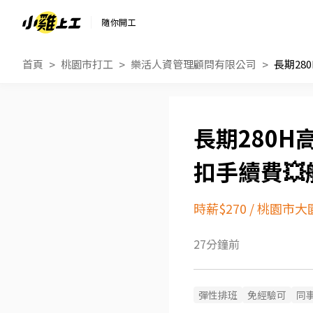
隨你開工
首頁
桃園市打工
樂活人資管理顧問有限公司
長期280H
扣手續費💥
時薪$270
/
桃園市大
27分鐘前
彈性排班
免經驗可
同