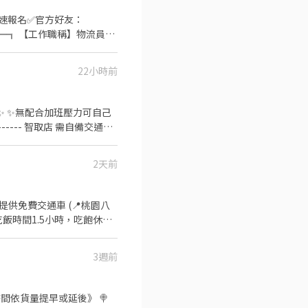
 ════╗ 【工作職稱】物流員
⭐時薪210元⭐ 【休假方
地點】大園區大觀路269號
22小時前
發薪，其餘月結） ✅可日
月結
✨ ✨無配合加班壓力可自己
59 17:30-22:30(彈
3:30 時薪 279 需支援鄰近店面跑
2天前
西路 大園環區西 -
班提供免費交通車 (📍桃園八
吃飯時間1.5小時，吃飽休息
 93_chi501 電話：0983-
休二日見紅休 ⭐️地點：大園區航翔
通全包，幫你多賺一筆生活費
3週前
排！ #提供住宿 #免費供餐
-------------- 黎先生：