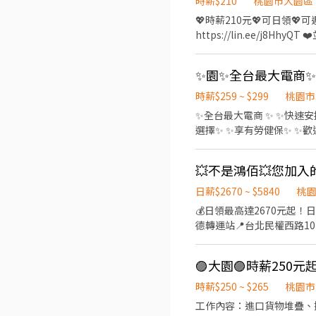
時薪$210
桃園市大園區
💖時薪210元💖可日領💖可週領 🙋
https://lin.ee/j8
【公司產品】潮流品牌配件 【
式】週休二日 【工作需求】
【領薪方式】每月5日發薪水
領：1400元，下班當日匯
時薪$259 ~ $299
桃園市
✨全台最大電商 ✨ ✨快速
選擇✨ ✨享有勞健保✨ ✨歡迎截圖詢問了解✨ -----------------------------------
具 工作內容 處理包裹櫃位上下架
性到班5小時) 時薪 279 夜班 2
點，跑點距離<10Km "桃園大園
智取店 環區西路 -------------------------------------------------------------- 有人店 工作內容 處理包裹送收件 搬運✨點貨✨理
日薪$2670 ~ $5840
桃
貨✨上下架 門市接待✨收銀 店面清潔維護 早班 1
💰日領最高達2670元起！日
(停招) 假日 11:00-22:45 時薪269 (停招) 大園菓林店 菓林路 大園新興店 新興路 大園大豐店 大豐二街 -------------
德轉運站📍台北民權西路10
--------------------
好再上班！ 薪資： ⭐️日班 08
332-312 小檸 電話可
路(遠雄加值園區) 工作內
🟣大園🟣時薪250元
穩定大廠 長期做安心有保障 
#蘆竹 #大園#免費交通車 #日領全薪 #週
時薪$250 ~ $265
桃園市
0977755859 賴ID：097775
工作內容：進口貨物堆疊、擺放、貨物整理拆理 （需體力💪） 工作時間：17: