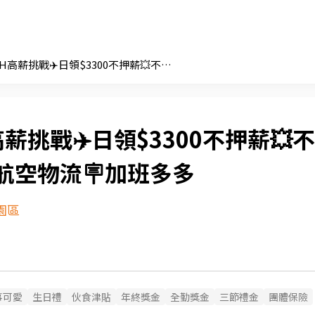
長期280H高薪挑戰✈️日領$3300不押薪💥不扣手續費💥航空物流🪧加班多多
高薪挑戰✈️日領$3300不押薪💥不
航空物流🪧加班多多
園區
事可愛
生日禮
伙食津貼
年終獎金
全勤獎金
三節禮金
團體保險