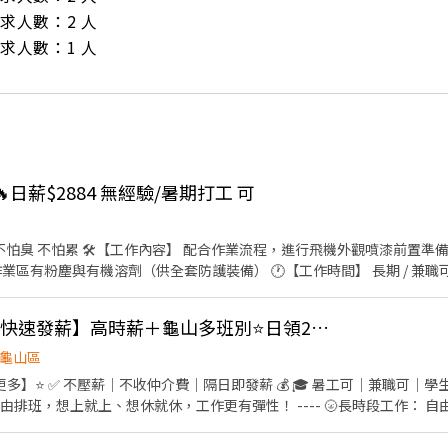
/ 需求人數：2 人

/ 需求人數：1 人
🔥日薪$2884 無經驗/暑期打工 可
全套防護裝備） 🕐【工作時間】 長期 / 兼職可 晚班：19:00 - 05:00（休
晚班都可配合優先錄取） 本公司為 長榮航空安衛家族 長榮航太維修廠承攬商 表
太本工」，享正式員工福利與升遷制度 供宿舍 薪水週領 面試需備良民證 有半年內申
👍 💰【88節檔期開跑 快速發薪】高時薪＋龜山多班別⭐日領2000~3000

龜山區
】⭐ ✅ 不壓薪｜不收仲介費｜隔日即發薪 💰 🎓 暑工可｜兼職可｜學生
由排班，想上就上、想休就休，工作更有彈性！ ---- 🌝長時段工作： 自
安排生活與工作~ 早班｜08:00-17:00、09:00－18:00➡️ NT$230 午班
30－22:30➡️ NT$260 夜班｜21:00－06:00、23:00－08:00、00:00－08:00➡️ 