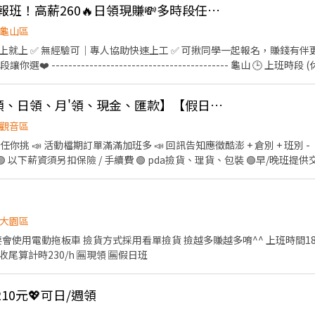
👍 暑期超搶手🚨快速報班！高薪260🔥日領現賺💸多時段任選！
------------------ 🔥快來把財神接回家🔥 𝑳𝒊𝒏𝒆 𝒊𝒅📲：@174fxrus (
加入後請截圖職缺文➡️私訊留下 ⌜姓名✚電話⌟ 謝謝❤️ #搞笑專員陪你抬槓 #免
龜山區
 ✅ 無經驗可｜專人協助快速上工 ✅ 可揪同學一起報名，賺錢有伴更有趣 ❗️隨便你挑❗️
 ------------------------------------------ 龜山 🕒 上班時段 (休息時
 夜班: 00:00－08:00 夜11班:23:00－08:00 晚9班：21:00－06:00
~~~~~~~~~~ 💸時薪230💸專區 早9班：09:00 － 18:00 早8班：08:00 －17
✨桃園韓國電商【週領、日領、月'領、現金、匯款】【假日班皆有】交通車🩷
━━━━━━ ⚡酷財神系列⚡單日津貼加碼250~600💸 🕒 上班時段 ▪ 早班
觀音區
國路 桃3📍桃園市大園區中山南路 桃4📍桃園市觀音區玉
你挑 📣 活動檔期訂單滿滿加班多 📣 回訊告知應徵酷澎 + 倉別 + 班別 - 
區寶倉街 桃6📍桃園市大園區航翔路 RC8📍桃園市楊梅區環東路 桃9📍桃
 🟢 以下薪資須另扣保險 / 手續費 🟢 pda撿貨、理貨、包裝 🟢早/晚班提
❤️𝑳𝒊𝒏𝒆 𝑰𝑫：【@317tpzqd】明熙-Blue專員 加入後請留下您
rN4Z ) 🟢【 臨時工 】任何倉都沒有提供交通車服務 - 【 上班地點 】 🔔 桃園 1 倉
名+電話+職缺截圖 以便專員快速替你登記報班🙏 1對1專人為您服務😁 真心不騙 ⭕️免費諮詢
大園中山南路 ( 假日班 ) 🔔 桃園 4 倉 : 觀音區玉林路 🔔 桃園 5 倉：觀音寶倉街 
：楊梅環東路 🔔 桃園 9 倉：大園區建國路 (3'F) 🔔 桃園 10 倉：觀音區玉
桃園 17 倉：大園區開和路 ( 限排休 ) 🔔 桃園 RC8：楊梅區環東路 (4'F)
大園區
堆高機需有證照及回訓證明 )) - 【 休假方式 】 周一至周日排休，一個月排休 8
拖板車 撿貨方式採用看單撿貨 撿越多賺越多唷^^ 上班時間18:00-結束（要看當天貨量）
0 - 03 : 00 排休 $ 240 周休 $ 230 ( 假日班固定上六
採計件 $1.5/箱、$1/件 後面收尾算計時230/h 🈚️現領 🈚️假日班
餐 ♦️ 冰箱、微波爐、外出用餐、有上鎖置物櫃 - ▶ —————【應徵方式】——
線上詢問此職缺 ⭐ 也可以加賴官方詢問 ⭐ 官方帳號 : https://lin.e
210元💖可日/週領