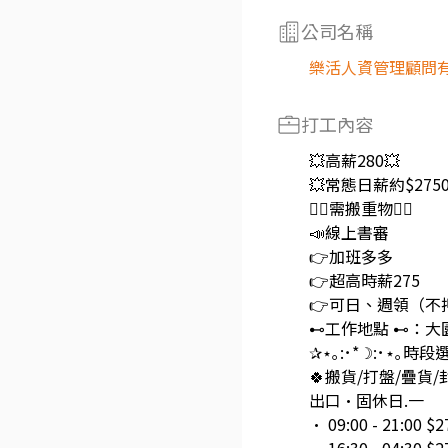
公司名稱
樂活人資管理顧問
打工內容
💥高薪280💥
💥常態日薪約$2750~
🙋‍♂️需搬重物🙋‍♂️
📣線上書審
👉加班多多
👉超高時薪275
👉可日、週領（不
⊷工作地點 ⊷：大
✰⋆｡:･*☽:･⋆｡時段選
🍀搬貨/打盤/疊貨
出口•固休日.一
• 09:00 - 21:00 $2