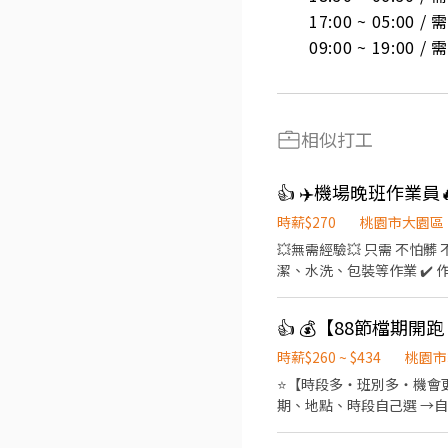
17:00 ~ 05:00 
09:00 ~ 19:00 
相似打工
👍 ✈️機場晚班作業員
時薪$270
桃園市大園區
💥無需經驗💥 只需 不怕髒 不怕臭 不怕累 🛠【工作內容】 配合作業流程，進行飛機外觀噴漆前置準備： ✔️ 打磨機體表面 ✔️ 清
潔、水洗、包裝等作業 ✔️ 作業區有粉塵與有機溶劑（供
息時間也計薪） 另有早班及其他職缺可詢問（早
現穩定、出勤良好， ✅有機會「轉任長榮航
請的良民證可優先安排上工
時薪$260 ~ $434
桃園市
⭐【時段多・班別多・機會更多
期、地點、時段自己選 →自
🌈友善兼職時段： 彈性工時，輕鬆
－23:00➡️ NT$230 晚班｜17: