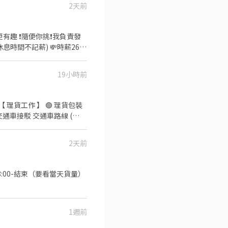
2天前
要加@) DAISY 電話📞：
諮詢費
我負責發
間不記薪) 💸時薪260
:00 午13班：13:00－20:00
19小時前
：08:00 - 17:00｜時
【 理貨工作 】 🟢 理貨包裝
園市大園區建國路 桃17📍桃
供交通車接駁 交通車路線 (
 : 大園建國路 (5F) ( 周休、假
 ❌無收取仲介費
( 可周休、假日班 ) 🔔 桃園 6
2天前
林路一段 🔔 桃園 12 倉：楊
 ( 後面有寫缺長派才有缺，沒標
 ~ 10 天，單位報到當天由主
——— ◀ ⭐ 點選立即應徵或
e/jVYoe5J ★ 加入後請幫我留姓名 / 電話 / 截圖職缺文 ★
1週前