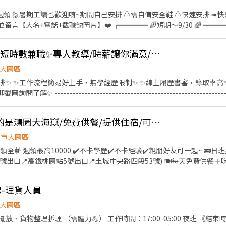
暑期工讀也歡迎唷~期間自己安排 ⚠️需自備安全鞋 ⚠️快速安排 ➠快速報名✅官方好友：
HhyQT ❤️並留言【大名+電話+截職缺圖片】❤️ ╔════ 🌈短期～9/30 🌈
工作內容】服飾、鞋子、配件之撿理貨 【薪資計算】早班⭐08:30~17:30
自備安全鞋 【休息時間】早班1H 【中間吃飯】自理，可代訂便當 【工作
✨園✨全台最大電商✨短時數兼職✨專人教導/時薪讓你滿意/個人工作不怕看臉色✨
 (薪資統一用匯款，可日領(下班匯款)/可週領 領部分薪資，遇假日順延
款，需扣30元，剩下月結 ✅可週領：7000元，週三匯款，需扣30元，剩下
大園區
安排✨ ✨工作流程簡易好上手，無學經歷限制✨ ✨線上履歷書審，錄取率高
--------------------------- 智取店 需自備交通工
 搬運✨點貨✨理貨✨整理 店面清潔維護 07:00-13:30(彈性到班5小時) 時薪 2
3:30-03:30 時薪299 假日早 07:00-12:00 時薪 259 假日晚 17:30-2
💥不是鴻佰💥您加入的是鴻圖大海💥/免費供餐/提供住宿/可日冷氣房超高薪
" 大園華興 - 智取店 華興路 大園致遠 - 智取店 致遠一路 大園崁腳 - 智取店 和平
園市大園區
1:00-17:30 時薪269 晚班 16:15-22:45 時薪269 (停招) 午班 15:00-19:00 時薪269
領全薪 週領最高10000 ✔️不卡學歷✔️不卡經驗✔️親朋好友可一起~ 🚌日
----------------
號出口📍高鐵桃園站5號出口📍土城中央路四段53號) 🍽️每天免費供餐＋
------------- 勞保 健保 團保 勞退6% ✨ 溫馨大家庭 歡迎你的加入✨ 快速處理 ✨ 🆔
:00~17:30 → 時薪250元 配合加班輕鬆50,000~90,000 ⭐️休假：周
直接搜尋加好友 留下姓名電話 截圖詢問我唷✨
容簡單好上手： 組裝包裝、測試、機台操作 無經驗OK！快速上手 餐食交
起-理貨人員
🏚️提供乾淨舒適住宿（免押金 水電 網路 瓦斯全包） 名額有限，先報先安
領一萬 -------------------------------------------------------
大園區
5859 其他職缺➡️https://lin.ee/nJSXuS7
00-05:00 夜班 《結束時間依貨量提早或延後》 🍭