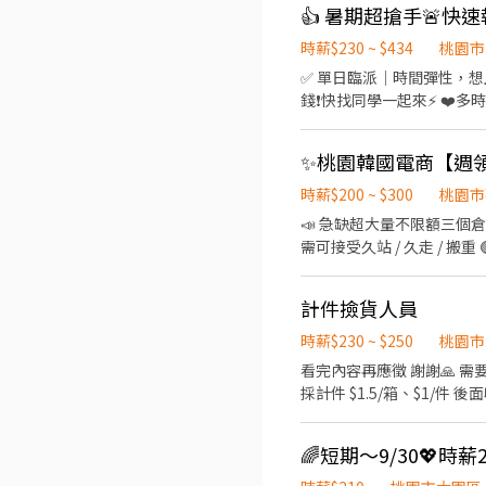
山區頂湖二街66巷 ------------
0912126817 張小姐 
時薪$230 ~ $434
桃園市
✅ 單日臨派｜時間彈性，想上就上
錢❗️快找同學一起來⚡ ❤️多時段讓你選❤️
💸專區 晚短班: 17:30－22:30
~~~~~~~~~~~~~~~~~~~~
午14班：14:00－23:00 工作內容: 簡單分貨＋包裹整理 工作地點： 📍地址: 桃園市龜山區頂湖二街
━━━━━━━━━━━━━━━
時薪$200 ~ $300
桃園市
薪 $210 ▪ 晚班：18:00 - 03:00｜時薪 $240 地址: 桃1📍桃園市大園區建
📣 急缺超大量不限額三個倉任
林路一段 桃5📍桃園市觀音
需可接受久站 / 久走 / 搬重
園市大園區開和路 ━━━━━━━━━━━━━━━━━━━━━ 
https://reurl.cc/rE
的姓
日早班 ) 🔔 桃園 3 倉 : 
計件撿貨人員
倉：大園航翔路 🔔 桃園 7 倉
梅區環東路 (7倉樓下) 🔔 
時薪$230 ~ $250
桃園市
註的都是無缺額 ) - (( 
看完內容再應徵 謝謝🙏 需要會使用電動
管分配 - 【 工作時間 】 早班 08 : 00 - 17 : 00 排休 $ 210 周休 $ 200 晚班 18 : 0
日 ) - ♦️ 用餐：免費供
🌈短期～9/30💖時薪