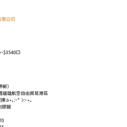
有限公司
$3540💥
押薪）
園遠雄航空自由貿易港區
擇✰⋆｡:･*☽:･⋆｡
/封膠膜
70