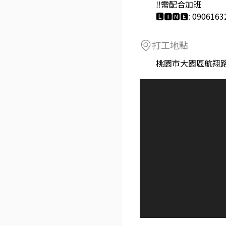
‼️需配合加班
🅻🅸🅽🅴: 09061
打工地點
桃園市大園區航翔路