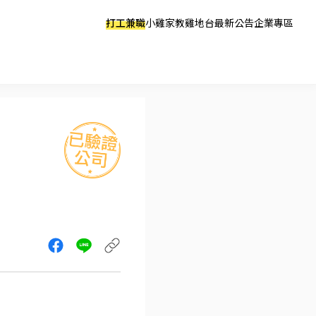
打工兼職
小雞家教
雞地台
最新公告
企業專區