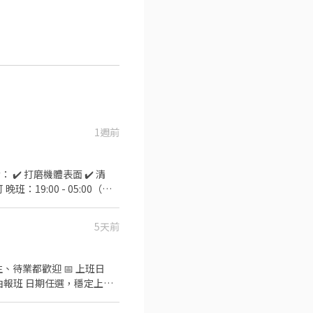
1週前
5天前
、待業都歡迎 📅 上班日
由報班 日期任選，穩定上班~
｜13:00－20:00、14:00
NT$260 📍桃園市龜