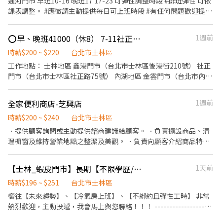
通河門市 早班10-16 晚班17 17-23 可彈性調整時段 #排班彈性 可依
課表調整。 #應徵請主動提供每日可上班時段 #有任何問題歡迎提問
#同事可愛親切教學 ※工作內容 1.商品陳列維護 2.顧客服務、收銀
結帳 3.店面清潔與環境維持 4.檔期活動推廣介紹 5.商品入庫與庫存
⭕早、晚班41000（休8） 7-11社正門市 另有大直/內湖/社子 可選
1週前
管理。 歡迎對美妝、保養、保健有興趣的夥伴加入 有任何問題歡迎
私訊提問 #害羞#各種疑難雜症#歡迎私訊
時薪$200 ~ $220
台北市士林區
工作地點： 士林地區 鑫港門市（台北市士林區後港街210號） 社正
門市（台北市士林區社正路75號） 內湖地區 金雲門市（台北市內湖
區星雲街136號） 鑫碁泰門市（台北市康寧路三段65號） 克里斯門
市（台北市內湖區五分街33號1 樓） 東湖門市（台北市內湖區五分
全家便利商店-芝興店
1週前
街62號） 中山地區（大直） 大永門市（台北市中山區明水路581巷
15號） 另有專職人員職缺 早、晚班41000-43000（休8天） 夜班
時薪$200 ~ $240
台北市士林區
43000-45000（休8天）
．提供顧客詢問或主動提供諮商建議給顧客。 ．負責擺設商品、清
理櫥窗及維持營業地點之整潔及美觀。 ．負責向顧客介紹商品特
徵、品質與價格及示範操作方法，以協助顧客選擇。 ．負責在顧客
成交後之包裝、收款、交付商品、開發票或收據。
【士林_蝦皮門市】長期【不限學歷/兼職】快速錄取TO
1天前
時薪$196 ~ $251
台北市士林區
嚮往【未來趨勢】、【冷氣房上班】、【不綁約且彈性工時】 非常
熱烈歡迎，主動投遞，我會馬上與您聯絡！！！ -------------------
------------------------------------------------------ 工作內容： 1.