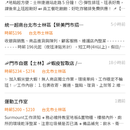
📍地點超方便：士林捷運站走路 5 分鐘！ 🕒 彈性排班、班表好喬，
課後來上班超剛好 🍛 員工餐吃飽飽：好吃炸豬排免費供應！ 📌【工
作內容】 • 🍽️ 外場：點餐、送餐、收桌、基本整理 • 🍳 內場（簡
單）：協助備料、炸豬排、洗碗 （新人都會教，流程標準好上手）
統一超商台北市士林區【榮美門市招募】 離家近&彈性排班、歡迎二度就業/樂齡/兼職
5小時前
🧑‍🎓【我們適合你，如果你是…】 ✅ 學生，想利用課餘打工 ✅ 有責
任感、不怕忙、肯學習 ✅ 喜歡有活力、大家互相 cover 的工作氣氛
時薪$196
台北市士林區
💰【薪資福利】 •💵 時薪 $200 起（依表現調薪） •🧋 免費員工餐
收銀與銷售、商品進貨與陳列、顧客服務、維護店內整潔​ - - - - - - -
•🕐 彈性排班（平日午餐 / 晚餐 / 假日都可排） •🎁 員工推薦獎
- - - - -​ 時薪 196元起（夜班津貼另計），短工時(4H以上)，假日/暑
金、節日禮品、生日加碼餐！ ❤️ 店內氣氛輕鬆、學長姐都會教，沒
期PT亦可​ - - - - - - - - - - - -​ 日班/夜班/大夜班/假日班；工時安排仍
經驗也 OK 這裡是你的第二個家（還有免費豬排🍤）
按工作現場需求。​ 招募職位：兼職人員/大夜班人員(依各門市需求
🦐門市自選【士林】🦐蝦皮智取店 /免經驗、快速報到 💰時薪 234 -274
18小時前
為主)​ 工作地點：依您鄰近地區媒合​ *學經歷不拘，喜歡與人互動，
時薪$234 ~ $274
台北市士林區
樂觀開朗，具有服務熱忱*​ 若對其他地區有意願也歡迎投遞！ ​
✨ 加入蝦米變大蝦！無人商店獨立作業，環境單純、工作穩定不輪
班！ ✅工作內容： 1. 包裹收寄、搬運、盤點、理貨、上架等 2. 維持
門市作業區環境、清潔維護作業 3. 智取店為無人商店，有單日跑點
1-5間門市 4. 須配合蝦皮店到店工作內容調整 5. 須配合鄰近有人店
運動工作室
1週前
門市支援 🌙🌙夜班說明🌙🌙 工作型態：為每日跑點約3–10家門市，
跑點距離約16km內 需可配合(早班/晚班)擇一於門市安排受訓 🔔需
時薪$200 ~ $210
台北市士林區
有機車&駕照🔔 ⸻ ✅工作時間： 🔹早班：07:00-12:00、07:30-
Surmount工作須知 🔸務必維持教室地板&置物櫃、樓梯內外、廁
12:30、08:00-13:00、08:30-13:30 🔹晚班：17:30-22:30、17:30-
所的環境乾淨整潔、注意垃圾桶是否已滿 🔸備品補充：飲水、衛生
23:30、18:30-22:30、18:30-23:30 (上班時數為2~6小時依實際情況
紙、酒精、衛生用品、垃圾袋 (確認教室內以上備品皆充足) 🔸確認