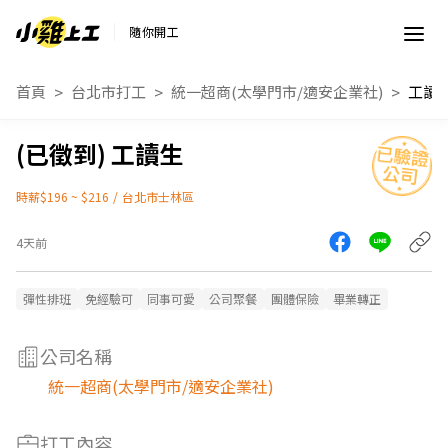
隨你開工
首頁
台北市打工
統一超商(太學門市/適安企業社)
工讀
工讀生
時薪$196 ~ $216
/
台北市士林區
4天前
彈性排班
免經驗可
同事可愛
公司聚餐
團體保險
畢業轉正
公司名稱
統一超商(太學門市/適安企業社)
打工內容