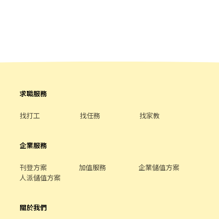
負責包裹收寄、搬運、盤點、理貨等 2.負責商品銷售、上架排面、
進貨、補貨 3.提供顧客接待、收銀結帳等服務 4.維持門市作業區環
境、清潔維護作業 5.可配合調店、支援佳 --------------------------
----------------------------------------------- <有人店> 【早班】
(早4)1100-1500 (早6)1100-1730 【午班】 (午4)1500-1900 【晚
班】 (晚4)1845-2245 (晚6)1615-2245 【假日】 (早8)11:00-
19:30、(早6)11:00-17:30 (晚8)14:15-22:45、(晚6)14:15-20:45 *上
班時間依門市安排為主" 【整天】 (早8)1100-1930 (晚8)1415-2245
----------------------------------------- <智取店> 【早班】
求職服務
(早)0700~0830(排2-5小時) 【晚班】 (晚)1730-2330 【全班】 (全)
雙頭班 0700-1330 1730-0000 (30分鐘休息不計薪) 一週三天 , 一天
找打工
找任務
找家教
6-8小時 【假日】 【早班時薪】 07:00-12:00 【晚班時薪】 17:30-
23:30 【夜班】 (夜)23:30–03:30 -----------------------------------
-------------------------------------- 【福利】 1. 合法規之勞健保勞
企業服務
退 2. 完善教育訓練、扁平式管理、環境友善 ------------------------
------------------------------------------------- 【工作地點】 士林
刊登方案
加值服務
企業儲值方案
大東店 台北市士林區大東路70號1樓 士林大南店 台北市士林區大南
人派儲值方案
路241號1樓 士林永平店 台北市士林區永平街40號1樓 士林文昌店
台北市士林區文昌路18號1樓 士林社中店 台北市士林區社中街122
號1樓 士林華齡店 台北市士林區華齡街53號1樓 士林德行店 台北市
關於我們
士林區德行東路205號1樓 士林延平店 台北市士林區延平北路五段