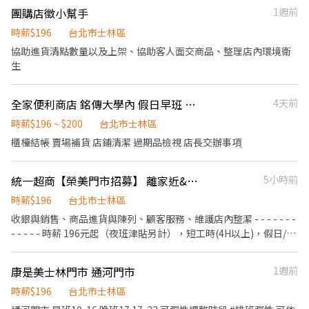
❌絕無詐騙
團購店徵小幫手
1週前
時薪$196
台北市士林區
協助進貨清點數量以及上架、協助客人面交商品、整理店內環境衛
生
全家便利商店 銘傳大學內 假日早班 平日午晚班 工讀生
4天前
時薪$196 ~ $200
台北市士林區
櫃檯結帳 賣場補貨 店鋪清潔 過期品檢視 店長交辦事項
統一超商【榮美門市招募】 離家近&彈性排班、歡迎二度就業/樂齡/兼職等
5小時前
時薪$196
台北市士林區
收銀與銷售、商品進貨與陳列、顧客服務、維護店內整潔​ - - - - - - -
- - - - -​ 時薪 196元起（夜班津貼另計），短工時(4H以上)，假日/暑
期PT亦可​ - - - - - - - - - - - -​ 日班/夜班/大夜班/假日班；工時安排仍
按工作現場需求。​ 招募職位：兼職人員/大夜班人員(依各門市需求
康是美士林門市 通河門市
1週前
為主)​ 工作地點：依您鄰近地區媒合​ *學經歷不拘，喜歡與人互動，
時薪$196
台北市士林區
樂觀開朗，具有服務熱忱*​ 若對其他地區有意願也歡迎投遞！ ​