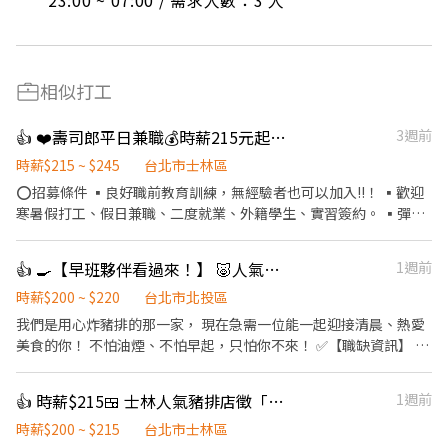
23:00 ~ 07:00 / 需求人數：3 人
相似打工
👍 ❤️壽司郎平日兼職💰時薪215元起🎉彈性排班🏅無經驗可
3週前
時薪$215 ~ $245
台北市士林區
⭕招募條件 ▪良好職前教育訓練，無經驗者也可以加入!!！ ▪歡迎
寒暑假打工、假日兼職、二度就業、外籍學生、實習簽約。 ▪彈性
排班：9:00~23:00(請於面試時與主管確認班表) ⭕工作內容 ▪外場
帶客入座→介紹、服務→飲料提供→餐具清洗→桌邊結帳→收銀結
👍 🍳【早班夥伴看過來！】 🐷人氣豬排店徵的就是你！時薪220
1週前
帳......等 ⭕獎金福利 ▪生日禮券 ▪不定期活動競賽獎金 ▪一年4次
考核及調薪！！ ▪加班費按每分鐘計算 ▪提供機車停車，上班免煩
時薪$200 ~ $220
台北市北投區
惱車位！ ⭕企業魅力 ▪「以人為本」注重團隊合作及交流，採納同
我們是用心炸豬排的那一家， 現在急需一位能一起迎接清晨、熱愛
仁的意見，提升參與感 ▪除學習到日本商業禮儀、衛生知識及專業
美食的你！ 不怕油煙、不怕早起，只怕你不來！ ✅【職缺資訊】 📍
的烹飪技巧，還可接觸店鋪的經營管理，例如：成本控管及數據分
工作地點：福勝亭北榮店（台北榮總美食街） 🕖 早班時間：08:00
析等專業知識 ▪升遷快速且制度完善，依努力及成果將有升遷加薪
AM - 14:00 PM 💼 職位類型： • 內場廚助（幫忙備料、炸物、餐點
👍 時薪$215🍱 士林人氣豬排店徵「學生工讀」！吃豬排也能賺學費 💰
1週前
的機會 ▪享有完善的福利制度，加班費為5分鐘為單位計算，重視
製作） • 外場服務（點餐、送餐、簡單收銀） 📅 排班方式：排班
員工的辛勤付出 ▪計畫拓展全台灣，讓更多人有機會品嚐美味平價
制／長期為主 💰 薪資待遇：200元起
時薪$200 ~ $215
台北市士林區
壽司，致力成為頂尖品牌