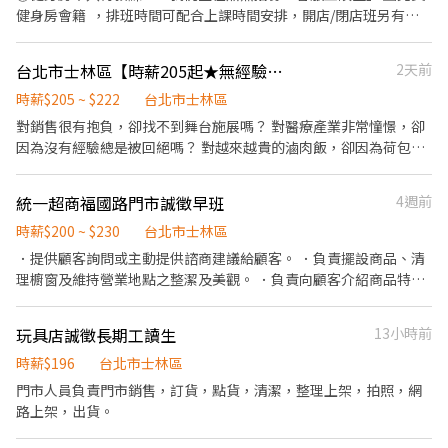
健身房會籍 ，排班時間可配合上課時間安排，開店/閉店班另有額
🌸(固定班別) 早班：07:00-12:00、07:30-12:30、08:00-13:00、
外津貼 快樂上班環境🥳 🌟 你的工作內容會包含： 與會員有關的，
08:30-13:30 (可自選) 晚班：17:30-23:30、18:30-23:30 (額滿)夜
從接待到管理，從販售到檢驗，收銀結帳.零售.多元工作讓你每天都
班：23:30-03:30 假日早班：07:00-12:00 / 假日晚班：17:30-23:30
台北市士林區【時薪205起★無經驗可★福利優】_門市兼職、實習
2天前
充滿新鮮感！ 🔥招募首批員工 📣加入我們，讓我們一起為健身房的
(禮拜六、禮拜日及國定假日都要可上班) 🌸薪資待遇🌸 早班時薪
會員提供最好的服務、也一起成長！👍🏻👍🏻👍🏻
時薪$205 ~ $222
台北市士林區
$214-239元 晚班時薪津貼+20元▸時薪$234-259元 🌸休假制度🌸 月
排休制 (一周至少排班4天，假日一定要可配合排班) 🌸上班地點🌸
對銷售很有抱負，卻找不到舞台施展嗎？ 對醫療產業非常憧憬，卻
淡水海都 - 智取店▸新北市淡水區新市三路二段 淡水新市 - 智取店▸
因為沒有經驗總是被回絕嗎？ 對越來越貴的滷肉飯，卻因為荷包縮
新北市淡水區新市一路三段 新淡水鄧學 - 智取店▸新北市淡水區水源
水不敢加顆蛋嗎？ 想要一份既能幫助別人，又能學習超實用的健康
街一段 (HD門市，可不支援) 士林中山 - 智取店▸台北市士林區中山
管理知識的工作嗎？ 我們在找你/妳！！ 起薪205，通過考核調薪
統一超商福國路門市誠徵早班
4週前
北路七段 士林延平 - 智取店▸台北市士林區延平北路五段 士林承德 -
【210起】，每月額外另享月獎金！ ●高於連鎖界的時薪 ●促進成
智取店▸台北市士林區承德路四段80巷 士林格致 - 智取店▸台北市士
長的教育訓練 ●舒適的就業環境 ●豐厚的各類獎金，兼職也享三節
時薪$200 ~ $230
台北市士林區
林區格致路 北投大業 - 智取店▸台北市北投區大業路 北投北藝 - 智取
●透明的升遷制度，轉正年資可累計 【工作內容】 （1）門市產品
．提供顧客詢問或主動提供諮商建議給顧客。 ．負責擺設商品、清
店▸台北市北投區中央北路四段 北投吉利 - 智取店▸台北市北投區吉
銷售、顧客服務 （2）專業衛教諮詢、學習醫療相關知識 （3）醫療
理櫥窗及維持營業地點之整潔及美觀。 ．負責向顧客介紹商品特
利街58巷 北投明德 - 智取店▸台北市北投區明德路 北投清江 - 智取
產品銷售及陳列 （4）每月排班需100小時以上、平假日皆需輪班 請
徵、品質與價格及示範操作方法，以協助顧客選擇。 ．負責在顧客
店▸台北市北投區清江路 北投義理 - 智取店▸台北市北投區義理街 北
立即按下【我要應徵】！！
成交後之包裝、收款、交付商品、開發票或收據。 ．負責在當天結
投實踐 - 智取店▸台北市北投區實踐街 🚨🚨門市缺額每日會有變動，
玩具店誠徵長期工讀生
13小時前
束營業前，統計銷售情形、盤點貨品存量及撰寫當日業務報表。
主要缺額以面試當天為準😊
時薪$196
台北市士林區
▁▁▁▁▁▁▁▁▁▁▁▁▁▁▁▁▁▁▁ 🚨預約面試♡快速安排
門市人員負責門市銷售，訂貨，點貨，清潔，整理上架，拍照，網
👉https://lin.ee/OUI2Tm1 ♡截圖職缺文♡私訊留下 ⌜姓名✚電話
路上架，出貨。
✚地區⌟♡ 📞諮詢電話：0908-925-796📲𝐊𝐞𝐥𝐥𝐲📞 ▸電話未接請加
𝐋𝐈𝐍𝐄並留言，訊息必回覆◂ ⭕️免費諮詢⭕️安心上工┃❌求職免收費