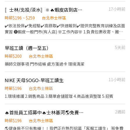
而定) 🔹夜班 ：23:30–03:30 (上班時數為2~4小時依實際情況而定)
器材安全使用無虞 (如有需要,請提醒老闆汰舊換新) 🔸提醒教練簽到
〚士林/北投/淡水〛🔆🔥蝦皮店到店┃智取店門市🥈免經驗🫧火速報到💓
17小時前
🔹假日早班：07:00-12:00 🔹假日晚班：17:30-23:30 (上班時數為
🔸支援課堂中教練的需求或突發狀況 🔸上下班記得打卡 🔸下班務必
2~6小時，一個月至少6天，依實際情況而定) ⸻ ✅工作待遇：
關閉所有電源、拉下鐵捲門、器材歸位
時薪$196 ~ $259
台北市士林區
日班時薪=$244 晚班另有獎金+20=時薪$264 夜班另有獎金+40=時
✔️依法投保✔️免經驗✔️高錄取✔️快速報到✔️提供完整教育訓練及店面
薪$284 ━━━━━━━━━━━━━ 📍 【熱門開缺地點】大安、
實習 ❶蝦皮一般門市(有人店) 🌸工作內容🌸 1.負責包裹收寄、搬
松山、 內湖、中山 、信義、大同、文山、中正、南港、萬華、北投
運、盤點、理貨等 2.提供顧客接待、收銀結帳等服務 3.維持門市作
━━━━━━━━━━━━ 📩 【火速卡位應徵流程】 ➊ 點擊填寫
業區環境、清潔維護作業 4.配合調店、支援佳 5.協助區經理執行門
廠商制式履歷（1分鐘完成，快速安排送審）： 👉
早班工讀（週一至五）
5天前
市營運、維護 【提供完整教育訓練及店面實習】 ❗❗⚠兼職為早晚固
https://reurl.cc/Wbek79 🔒 【隱私防線】個資僅供廠商審核，敏感
定班(免輪班)⚠❗❗ ▸早班時段：10:30-17:30 ▸晚班時段：16:15-
時薪$200
台北市士林區
欄位（身分證/詳細地址）錄取前皆可先不填！ ➋加入留言： 👉
22:45、18:45-22:45（一週至少2天要能16:15起班） ▸時薪$196-
藥師交辦事項 門市結帳 處方箋過卡 環境清潔
https://lin.ee/OBnhVN5 私訊留下 ⌜姓名+電話 +應徵蝦皮門市人
201元 ▸月排休制：一周至少排班4天，假日一定要可配合排班 🌸上
員」💥
班地點🌸 淡水北新店▸新北市淡水區北新路169巷 淡水民族店▸新北
NIKE 天母SOGO-早班工讀生
11小時前
市淡水區民族路33巷 士林大東店▸台北市士林區大東路 北投三合店▸
台北市北投區三合街二段 北投光明店▸台北市北投區光明路 北投西
時薪$196
台北市士林區
安店▸台北市北投區西安街一段 北投知行店▸台北市北投區知行路
1.環境維護 2.銷售商品 3.簡單倉儲管理 4.商品進貨整理 5.迎賓
225巷 ‐‐‐‐‐‐‐‐‐‐‐‐‐‐‐‐‐‐‐‐‐‐‐‐‐‐
‐‐‐‐‐‐‐‐‐‐‐‐‐‐‐‐‐‐‐‐‐ ❷蝦皮智取門市⚠️
需有機車⚠️ 🌸工作內容🌸 1. 包裹收寄、搬運、盤點、理貨、上架等
🔥首批員工招募中🔥士林基河🌎免費健身🙋‍♀️櫃檯客服工讀生
2週前
2. 維持門市作業區環境、清潔維護作業 3.須配合調店、支援(一天跑
時薪$196
台北市士林區
點3-5家鄰近門市) 4. 須配合蝦皮店到店工作內容調整 5. 偶爾須配合
🌎健身房不只有教練！！我們正在熱烈招募「客服工讀生」 🈶免費
鄰近有人店門市支援 【提供完整教育訓練及店面實習】 🌸工作時間