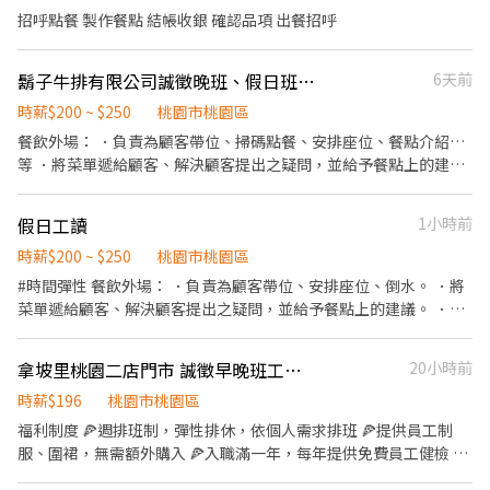
要做餐飲人員體檢
招呼點餐 製作餐點 結帳收銀 確認品項 出餐招呼
鬍子牛排有限公司誠徵晚班、假日班工讀生
6天前
時薪$200 ~ $250
桃園市桃園區
餐飲外場： ．負責為顧客帶位、掃碼點餐、安排座位、餐點介紹…
等 ．將菜單遞給顧客、解決顧客提出之疑問，並給予餐點上的建
議。 ．後續將顧客點餐訊息通知廚房做餐，或可進行簡易餐飲之料
理 ．於顧客用餐完畢後，負責收拾碗盤與清理環境。 ．並負責結
假日工讀
1小時前
帳、收銀等工作。 餐飲內場： ．擔任廚師的助手，處理烹飪前與烹
飪中之準備工作與其他餐廳相關事務。 ．負責洗、剝、削、切各種
時薪$200 ~ $250
桃園市桃園區
食材。 ．負責清理工作環境、設備和餐具。 ．準備不同餐點所需要
#時間彈性 餐飲外場： ．負責為顧客帶位、安排座位、倒水。 ．將
的食材。 ．協助測量食材的容量與重量。 ．負責擺盤、打包外帶服
菜單遞給顧客、解決顧客提出之疑問，並給予餐點上的建議。 ．後
務。
續將顧客點餐訊息通知廚房做餐，或可進行簡易餐飲之料理，如：
烤土司或調配飲料等。 ．於顧客用餐完畢後，負責收拾碗盤與清理
拿坡里桃園二店門市 誠徵早晚班工讀生
20小時前
環境。 ．並負責結帳、收銀等工作。 餐飲內場： ．擔任廚師的助
手，處理烹飪前與烹飪中之準備工作與其他餐廳相關事務。 ．負責
時薪$196
桃園市桃園區
洗、剝、削、切各種食材。 ．負責清理工作環境、設備和餐具。 ．
福利制度 🍕週排班制，彈性排休，依個人需求排班 🍕提供員工制
準備不同餐點所需要的食材。 ．協助測量食材的容量與重量。 ．負
服、圍裙，無需額外購入 🍕入職滿一年，每年提供免費員工健檢 🍕
責擺盤、打包外帶服務。
符合勞基法享勞保、健保、勞退提撥 🍕員工餐優惠 【工作說明】