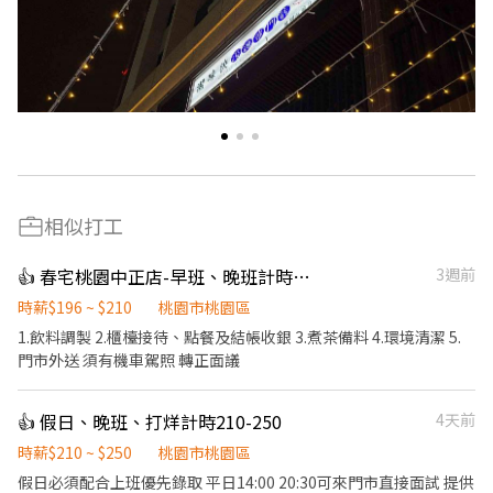
相似打工
👍 春宅桃園中正店-早班、晚班計時人員
3週前
時薪$196 ~ $210
桃園市桃園區
1.飲料調製 2.櫃檯接待、點餐及結帳收銀 3.煮茶備料 4.環境清潔 5.
門市外送 須有機車駕照 轉正面議
👍 假日、晚班、打烊計時210-250
4天前
時薪$210 ~ $250
桃園市桃園區
假日必須配合上班優先錄取 平日14:00 20:30可來門市直接面試 提供