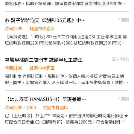
顧客服務，協助外場營運，讓每位顧客都能感受到有溫度的用餐體
驗。 簡易餐點製作，廚房相關事務。為顧客呈現安心且高品質的用
餐享受。 時數、時間可談
👍 鬍子爺爺泡芙《時薪205元起》中壢大江店 晚班工讀生 beard papa's
1週前
時薪$205
桃園市桃園區
【薪資待遇】 1. 時薪$205元 2.工作3個月通過QSC主管考核之後 排
班總時數達到120H可加給津貼+$800 排班總時數達到150H可加給
津貼+$1000 【工作內容】 1. 泡芙烘焙：製作內餡、烘烤泡芙、包
裝 2. 販售招呼、結帳收銀 3. 店面整理清潔 【工作時間】 1. 兼職人
拿坡里桃園二店門市 誠徵早班工讀生
20小時前
員彈性排班 2. 配合百貨上下班時間 3. 假日可配合尤佳
時薪$196
桃園市桃園區
福利制度 🍕週排班制，彈性排休，依個人需求排班 🍕提供員工制
服、圍裙，無需額外購入 🍕入職滿一年，每年提供免費員工健檢 🍕
符合勞基法享勞保、健保、勞退提撥 🍕員工餐優惠 【工作說明】
《內場》： ✅餐點備製 ✅食材備料 ✅進貨盤點 ✅環境清潔 《外
【はま寿司 HAMASUSHI】早班兼職★時薪205元起(含全勤)★桃園店
1週前
場》： ✅顧客接待 ✅收銀作業 ✅環境整潔 時數限制：最低60-160小
時 #需具備服務熱誠與責任感佳 #薪資轉帳需具備永豐銀行帳戶 #需
時薪$200 ~ $300
桃園市桃園區
要做餐飲人員體檢
⭕【上班時段】 於上午9:00開始，依照提供的排班時間進行排班 ★
可配合假日者佳 ⭕【兼職時薪】 起薪為$200元，符合全勤條件者
時薪再加$5元，考核調薪最高可加 95元 深夜出勤津貼每小時加$50