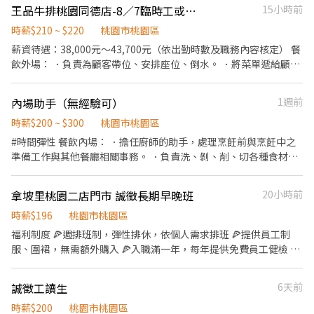
元 ⭕【福利制度】 ★每季一次考核調薪機會 ★享有特休累積 ★免
王品牛排桃園同德店-8／7臨時工或大廳晚班假日計時或見習襄理可內洽詳談
15小時前
費員工餐 ★三節禮券、生日禮金、夜班出勤津貼、免費電影票 ★提
供員工制服及工作鞋 ★年度健檢 ★勞保、健保，6％勞退提撥
時薪$210 ~ $220
桃園市桃園區
⭕【工作說明】 《內場》:餐點製作、食材備料、進貨盤點 《外
薪資待遇：38,000元～43,700元（依出勤時數及職務內容核定） 餐
場》:接待服務顧客、收銀結帳、環境整潔 ★開朗活潑有笑容 ★ＳＯ
飲外場： ．負責為顧客帶位、安排座位、倒水。 ．將菜單遞給顧
Ｐ專業流程 ★無經驗可 ★提供完善職前教育訓練 ⭕【經營理念】
客、解決顧客提出之疑問，並給予餐點上的建議。 ．後續將顧客點
我們是日本第一的速食連鎖ZENSHO集團，我們的理念是"消滅世界
餐訊息通知廚房做餐 ·於用餐中為顧客按照順序送餐 ．於顧客用餐
內場助手（無經驗可）
1週前
的飢餓和貧困"，目標是成為全球第一的連鎖餐飲集團。 我們堅持使
完畢後，負責收拾碗盤與清理環境。
用安全及高品質的食材，當場現點現作提供美味可口的日本國民美
時薪$200 ~ $300
桃園市桃園區
食-牛丼/咖哩，並以舒適衛生的用餐環境、熱情用心的服務態度、
#時間彈性 餐飲內場： ．擔任廚師的助手，處理烹飪前與烹飪中之
平實親民的誠懇價格，強調食品安全，顧客安心。不論是單獨一
準備工作與其他餐廳相關事務。 ．負責洗、剝、削、切各種食材。
人、與家人一起、朋友一起，皆可享受用餐的樂趣。
．負責清理工作環境、設備和餐具。 ．準備不同餐點所需要的食
材。 ．協助測量食材的容量與重量。 ．負責擺盤、打包外帶服務。
拿坡里桃園二店門市 誠徵長期早晚班
20小時前
時薪$196
桃園市桃園區
福利制度 🍕週排班制，彈性排休，依個人需求排班 🍕提供員工制
服、圍裙，無需額外購入 🍕入職滿一年，每年提供免費員工健檢 🍕
符合勞基法享勞保、健保、勞退提撥 🍕員工餐優惠 【工作說明】
《內場》： ✅餐點備製 ✅食材備料 ✅進貨盤點 ✅環境清潔 《外
誠徵工讀生
6天前
場》： ✅顧客接待 ✅收銀作業 ✅環境整潔 時數限制：最低60-160小
時 #需具備服務熱誠與責任感佳 #薪資轉帳需具備永豐銀行帳戶 #需
時薪$200
桃園市桃園區