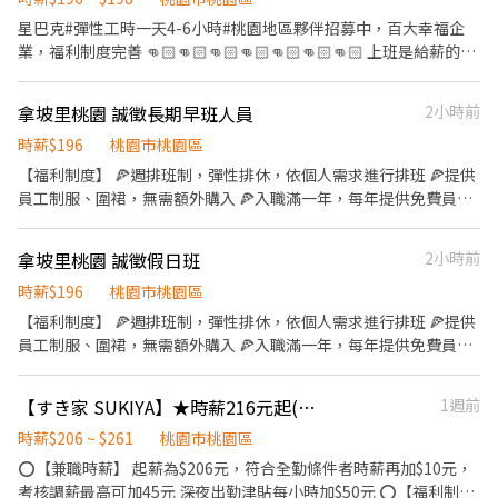
要做餐飲人員體檢
星巴克#彈性工時一天4-6小時#桃園地區夥伴招募中，百大幸福企
業，福利制度完善 👊🏻👊🏻👊🏻👊🏻👊🏻👊🏻👊🏻 上班是給薪的，
不是只配合您一個人！ 請確認好自我狀態，下定決心再投遞履歷！
訓練人才會非一朝一夕，請勿浪費資源！ 時薪：依照勞基法規定，
拿坡里桃園 誠徵長期早班人員
2小時前
如果後續發展晉升時薪會有微調；如果長期的話會依照貢獻時數調
整薪資計算。 歡迎熱情活潑的各位勇於嘗試！ 新進人員將為期一個
時薪$196
桃園市桃園區
月～三個月不等的訓練課程（依照夥伴配合工時長度及自我學習狀
【福利制度】 🍕週排班制，彈性排休，依個人需求進行排班 🍕提供
況） 會有完整的課程及認證工具，英文不好不要緊張～都會有教學
員工制服、圍裙，無需額外購入 🍕入職滿一年，每年提供免費員工
～夥伴也都很友善（不信你自己來看看） 需要品牌忠誠度高，以利
健檢 🍕符合勞基法享勞保、健保、勞退提撥 🍕員工餐優惠 【工作說
價值觀念相符 如果你崇尚星巴克，快來成為我們夥伴吧! 對！我們會
明】 《內場》： ✅餐點備製 ✅食材備料 ✅進貨盤點 ✅環境清潔 《外
拿坡里桃園 誠徵假日班
2小時前
有很多飲料活動，就像你下課會揪同學一起喝星冰樂，所以忙歸
場》： ✅顧客接待 ✅收銀作業 ✅環境整潔 時數限制：最低60-160時
忙，但很好玩！ ‼️投遞小雞履歷後，請隨時注意手機來電，會以電
小時 #需具備服務熱誠與責任感佳 #薪資轉帳需具備永豐銀行帳戶 #
時薪$196
桃園市桃園區
話方式聯繫 ‼️前期背誦東西較多，但夥伴都會互相協助，只要不放
需要做餐飲人員體檢
【福利制度】 🍕週排班制，彈性排休，依個人需求進行排班 🍕提供
棄自己，都有成為咖啡大師的機會 短期薪資時薪依照勞基法規定，
員工制服、圍裙，無需額外購入 🍕入職滿一年，每年提供免費員工
如果後面留下來發展或晉升時薪會有微調。 如果好奇可點以下連結
健檢 🍕符合勞基法享勞保、健保、勞退提撥 🍕員工餐優惠 【工作說
觀看影片 https://youtu.be/W07jPxxb0uk?
明】 《內場》： ✅餐點備製 ✅食材備料 ✅進貨盤點 ✅環境清潔 《外
si=qnd461W35aaumRJa ⭐️職務內容 調理咖啡 節慶經營 商品銷售
【すき家 SUKIYA】★時薪216元起(含全勤)★桃園中山路店
1週前
場》： ✅顧客接待 ✅收銀作業 ✅環境整潔 時數限制：最低60-160時
收銀作業 門市清潔 顧客服務 @@如果要更了解門市夥伴一天的日
小時 #需具備服務熱誠與責任感佳 #薪資轉帳需具備永豐銀行帳戶 #
時薪$206 ~ $261
桃園市桃園區
常；建議來門市坐一坐，待上一個小時左右，用一杯咖啡的時間觀
需要做餐飲人員體檢
⭕【兼職時薪】 起薪為$206元，符合全勤條件者時薪再加$10元，
察👀夥伴的工作日常，沒有天生的夥伴，只有努力的過來人～
考核調薪最高可加45元 深夜出勤津貼每小時加$50元 ⭕【福利制