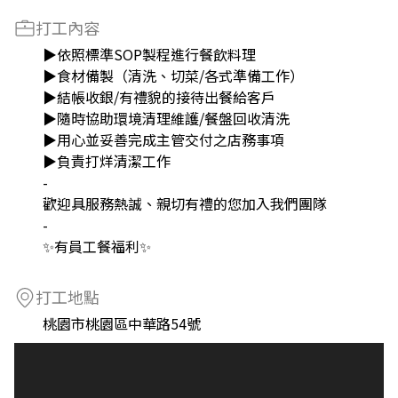
打工內容
▶️依照標準SOP製程進行餐飲料理
▶️食材備製（清洗、切菜/各式準備工作）
▶️結帳收銀/有禮貌的接待出餐給客戶
▶️隨時協助環境清理維護/餐盤回收清洗
▶️用心並妥善完成主管交付之店務事項
▶️負責打烊清潔工作
-
歡迎具服務熱誠、親切有禮的您加入我們團隊
-
✨️有員工餐福利✨️
打工地點
桃園市桃園區中華路54號