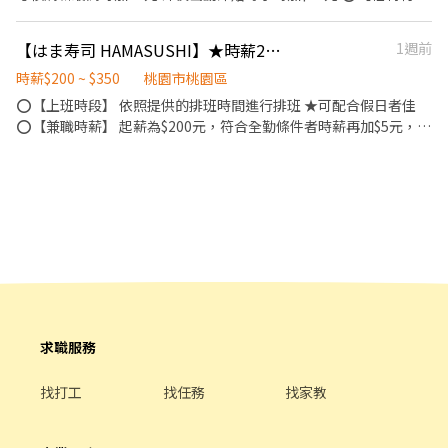
度】 ★每季一次考核調薪機會 ★享有特休累積 ★免費員工餐 ★三
節福利、生日禮金、夜班出勤津貼 ★提供員工制服及工作鞋 ★年度
【はま寿司 HAMASUSHI】★時薪205元起(含全勤)★桃園店
1週前
健檢 ★勞保、健保，6％勞退提撥 ⭕【工作說明】 《內場》:餐點製
作、食材備料、進貨盤點 《外場》:接待服務顧客、收銀結帳、環境
時薪$200 ~ $350
桃園市桃園區
整潔 用最快速的速度提供美味的牛丼！ 用最有元氣的服務使顧客露
⭕【上班時段】 依照提供的排班時間進行排班 ★可配合假日者佳
出滿意的笑容！ ★開朗活潑有笑容 ★ＳＯＰ專業流程 ★無經驗可
⭕【兼職時薪】 起薪為$200元，符合全勤條件者時薪再加$5元，考
★提供完善職前教育訓練 ⭕【經營理念】 我們是日本第一的速食連
核調薪最高可加 95元 深夜出勤津貼每小時加$50元 ⭕【福利制度】
鎖ZENSHO集團，我們的理念是"消滅世界的飢餓和貧困"，目標是
★每季一次考核調薪機會 ★享有特休累積 ★免費員工餐 ★三節禮
成為全球第一的連鎖餐飲集團。 我們堅持使用安全及高品質的食
券、生日禮金、夜班出勤津貼、免費電影票 ★提供員工制服及工作
材，當場現點現作提供美味可口的日本國民美食-牛丼/咖哩，並以
鞋 ★年度健檢 ★勞保、健保，6％勞退提撥 ⭕【工作說明】 《內
舒適衛生的用餐環境、熱情用心的服務態度、平實親民的誠懇價
場》:餐點製作、食材備料、進貨盤點 《外場》:接待服務顧客、收銀
格，強調食品安全，顧客安心。不論是單獨一人、與家人一起、朋
結帳、環境整潔 ★開朗活潑有笑容 ★ＳＯＰ專業流程 ★無經驗可
友一起，皆可享受用餐的樂趣。
★提供完善職前教育訓練 ⭕【經營理念】 我們是日本第一的速食連
鎖ZENSHO集團，我們的理念是"消滅世界的飢餓和貧困"，目標是
成為全球第一的連鎖餐飲集團。 我們堅持使用安全及高品質的食
材，當場現點現作提供美味可口的日本國民美食-牛丼/咖哩，並以
求職服務
舒適衛生的用餐環境、熱情用心的服務態度、平實親民的誠懇價
格，強調食品安全，顧客安心。不論是單獨一人、與家人一起、朋
找打工
找任務
找家教
友一起，皆可享受用餐的樂趣。