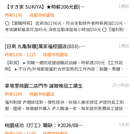
《內場》： ✅餐點備製 ✅食材備料 ✅進貨盤點 ✅環境清潔 《外
【すき家 SUKIYA】★時薪206元起(含全勤)★桃園站前店
1週前
場》： ✅顧客接待 ✅收銀作業 ✅環境整潔 時數限制：最低60-160小
時 #需具備服務熱誠與責任感佳 #薪資轉帳需具備永豐銀行帳戶 #需
時薪$196
桃園市桃園區
要做餐飲人員體檢
⭕【兼職時薪】 起薪為$196元，符合全勤條件者時薪再加$10元，
考核調薪最高可加45元 深夜出勤津貼每小時加$50元 ⭕【福利制
度】 ★每季一次考核調薪機會 ★享有特休累積 ★免費員工餐 ★三
節福利、生日禮金、夜班出勤津貼 ★提供員工制服及工作鞋 ★年度
[日商 丸亀製麵]萬家福經國店(033)-長期兼職夥伴/廚助/工讀生/彈性排班
1週前
健檢 ★勞保、健保，6％勞退提撥 ⭕【工作說明】 《內場》:餐點製
作、食材備料、進貨盤點 《外場》:接待服務顧客、收銀結帳、環境
時薪$196 ~ $225
桃園市桃園區
整潔 用最快速的速度提供美味的牛丼！ 用最有元氣的服務使顧客露
【薪資】 ►到職一週完成通過職前訓練，時薪達200元 【工作說
出滿意的笑容！ ★開朗活潑有笑容 ★ＳＯＰ專業流程 ★無經驗可
明】 ►不分內/外場都是屬於合併型態的工作內容：製麵、煮麵、製
★提供完善職前教育訓練 ⭕【經營理念】 我們是日本第一的速食連
作高湯、洗切食材備料、炸天婦羅、包飯糰、收銀結帳、洗碗、收
鎖ZENSHO集團，我們的理念是"消滅世界的飢餓和貧困"，目標是
拾餐具、環境清潔..等 【工作時間】 ►彈性排班08:30-23:00（面試
拿坡里桃園二店門市 誠徵晚班工讀生
20小時前
成為全球第一的連鎖餐飲集團。 我們堅持使用安全及高品質的食
時請於主管確認排班時間） 【薪資福利】 1. 提供員工餐 2. 國定假日
材，當場現點現作提供美味可口的日本國民美食-牛丼/咖哩，並以
雙倍薪 3. 提供優秀同仁績效獎金 4. 久任獎金 5. 生日禮卷 6. 滿年資
時薪$196
桃園市桃園區
舒適衛生的用餐環境、熱情用心的服務態度、平實親民的誠懇價
享特休假 7.福委會福利補助 ★★多項福利歡迎您加入我們★★ 總是
福利制度 🍕週排班制，彈性排休，依個人需求排班 🍕提供員工制
格，強調食品安全，顧客安心。不論是單獨一人、與家人一起、朋
提供好吃日式餐飲的公司 台灣東利多(丸亀製麵)
服、圍裙，無需額外購入 🍕入職滿一年，每年提供免費員工健檢 🍕
友一起，皆可享受用餐的樂趣。
符合勞基法享勞保、健保、勞退提撥 🍕員工餐優惠 【工作說明】
《內場》： ✅餐點備製 ✅食材備料 ✅進貨盤點 ✅環境清潔 《外
桃園成功《打工》職缺：#2026/08月報到#短期勿試
3天前
場》： ✅顧客接待 ✅收銀作業 ✅環境整潔 時數限制：最低60-160小
時 #需具備服務熱誠與責任感佳 #薪資轉帳需具備永豐銀行帳戶 #需
時薪$196 ~ $198
桃園市桃園區