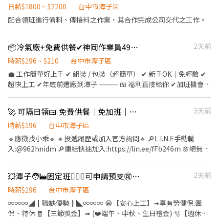
元、三個月8000元 -------------------------------------------------
31,000元起 🌆 中班 薪36,000元起 🌙 夜班 薪39,500元起 另有加班
日薪$1800 ~ $2200
台中市潭子區
------------------------ ⭐️加班慰勞獎金: 每三個月累計加班大於 120
費及激勵獎金 ━━━━━━━━━━━━━━ 【中夜班受訓制度】
配合領班進行備料、傳接料之作業，其合作完成公司交代之工作。
小時，獎金 4000 元 每三個月加班時數大於90小時 未滿120時 獎金
受訓期間約1～2個月 受訓時間 13:00－21:30 受訓獎金 6,000元～
2000元 ⭐️久任獎金: 滿1個月1000元、滿3個月3000 元、滿6個月
17,000元 ━━━━━━━━━━━━━━ 【額外獎金】 ✔ 久任滿1
3000 元 ———— ❁工作內容 ❁——————— ▪ 電子零件焊接、組
📦冷氣廠+免費供餐✔神岡作業員49K✔獎金超過1萬
2天前
個月獎金1,000元 ✔ 久任滿3個月獎金3,000元 ✔ 久任滿6個月獎金
裝、測試、包裝 ▪ 產品檢驗及試產前置作業
3,000元 久任獎金最高7,000元 ━━━━━━━━━━━━━━
時薪$196 ~ $210
台中市潭子區
【工作優勢】 ✔ 冷氣房環境 ✔ 周休二日 ✔ 固定班別 ✔ 穩定長期職
💼 工作簡單好上手 ✔ 組裝 / 包裝（超簡單） ✔ 新手OK｜免經驗 ✔
缺 ✔ 加班費另計 ✔ 加班激勵獎金另發
超快上工 ✔年底前遷廠到潭子 ⸻ 🍱 福利直接給你 ✔加班機會多
━━━━━━━━━━━━━━ 📩 立即應徵 點擊下方連結或加入官
✔ 免費供餐 ✔ 可日借支 800 週借支 5000 ✔ 久任獎金 / 季獎金 / 年
方 L.I.N.E 截圖私訊【姓名＋手機】 官方 ID：@746lzapm（記得加
終 ✔ 生日禮金 / 尾牙餐券 ✔ 表現好可轉正 ⸻ ⏰ 上班時間 早班
小老鼠 @ 喔！） https://lin.ee/Z5lW7BX 首誠人力－王小姐 ☎️ 04-
🚀 可隔日領🍱 免費供餐｜免加班｜周休二日🌼手機外殼組包裝
3天前
07:50~16:10 中班 15:50~00:10 （中班先面試安排後補） ⸻ 💰
2560-0907 分機 1101 歡迎私訊詢問面試資訊！
薪資獎金 底薪💵 31,000 起 ＋年度獎金15,500 ＋全勤1200 ＋久任
時薪$196
台中市潭子區
獎金 3,000 ＋季績效獎金 3,000 ＋部門津貼 3,000 ＋班別津貼
🔹應徵找小乖🔹 🔸投遞履歷或加入官方詢問🔸 🔎L.I.N.E手動輸
8,800 🎁 介紹朋友再拿 3,000！ ⸻ 📍 工作地點 台中神岡區中山
入:@962hnidm 🔎連結快速加入:https://lin.ee/fFb246m 🌸絕無收
路 👉 週休六日 ⸻ 📲 應徵方式 ID：@190ktlnc 或來電
取任何服務費🌸 【職缺福利】 🔸可隔日領 🔸免加班 免學歷 🔸免費
☎（04）2560-0907 #1101 艾瑪 📌 加好友請傳： 姓名＋電話＋生
供餐 🔸免費汽機車停車場 🔸三節禮金🔸勞健保.特休 🔸典育獨家入
💥潭子🧑‍🏭固定班🙋🏻‍♀️可申請預支🉑️周休二日💰三節獎金💰久任獎金
2天前
日＋職缺截圖 了解更多職缺：https://jobappmeta-
職獎金1500元 🔸績效獎金0-12,000元 【工作地點】:台中市大雅區
y8adb6ni.manus.space/
神林路一段 【工作內容】:流水線組裝作業員 【工作時間&薪資 】
時薪$196
台中市潭子區
⭕薪資:30000元 ⭕休假制度 : 周休二日 ✅日班A:07:50-16:20 ✅日班
∞∞∞◢┃職缺優勢┃◣∞∞∞ 😁【安心上工】➟享有勞健保.團
B:08:00-17:00 ✅中夜:19:30-04:00 (中班津貼300/日)(誤餐費70元)
保、特休 🧧【三節獎金】➟ (❤️端午、中秋、生日禮金) 🫧【週休二