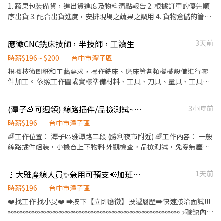
心就業】享有勞保.健保.團保.特休.勞退 ✅【餐費津貼】配合加班平
1. 蔬果包裝備貨，進出貨進度及物料清點報告 2. 根據訂單的優先順
日誤餐費80塊.假日100塊 ✅【免費車位】免費汽機車停車位 - ❤️請
序出貨 3. 配合出貨進度，安排現場之蔬果之調用 4. 貨物倉儲的管理
先按 【 我 要 應 徵 】 投遞履歷➡快速接洽面試 - ╔~~♥~~♥~~⭐️【
及冰箱蔬果擺放整理 工作內容簡單 但節奏快 我們需要頭腦清楚 做
應徵方式 】⭐️~~♥~~♥~~╗ ↓↓找嘉嘉 工作攏低嘉↓↓ ☎️連絡電
事效率好的夥伴 「試用期一個月，正常熟練上班後調時薪」
話:0933670253 ☎️加賴詢問:@927wcdri 陳嘉嘉 ➡️火速找嘉嘉
應徵CNC銑床技師，半技師，工讀生
3天前
https://lin.ee/Y30dLdb ╚~~♥~~♥~~⭐️【 快速找工作 】
時薪$196 ~ $200
台中市潭子區
⭐️~~♥~~♥~~╝
根據技術圖紙和工藝要求，操作銑床、磨床等各類機械設備進行零
件加工。 依照工作圖或實樣準備材料、工具、刀具、量具、工具
機、研磨齒輪。 進行簡易機件製作與加工修配工作。 組裝和調試機
械零件，確保機械設備運行正常。 嚴格遵守安全操作規程，確保工
(潭子🌈可週領) 線路插件/品檢測試~週休六日
3小時前
作環境的安全和衛生。
時薪$196
台中市潭子區
🌈工作位置： 潭子區雅潭路二段 (勝利夜市附近) 🌈工作內容： 一般
線路插件組裝，小機台上下物料 外觀檢查，品檢測試，免穿無塵服
冷氣房，大多久坐居多 須穿戴廠區提供~帽子及棉布鞋 🌈快速預約
面試: 可直接投應徵 或電洽盧先生0985305995 或+好友 可搜尋此號
🚩大雅產線人員✨急用可預支📢加班獎勵金最高1萬1❗班別津貼(J-永)
1天前
碼 +好友後 請告知姓名 應徵雅潭廠 早班作業員 🌈工作時間及待遇：
08:00~17:00 午休60分 薪資: 30500 ，加班費另計 🌈休假制度： 週
時薪$196
台中市潭子區
休六日，含國定例假日 🌈須可正常+勞保、健保、勞退、團保 🌈員
❤️‍找工作 找小旻❤️‍ ➡按下【立即應徵】投遞履歷➡快速接洽面試!!!
工福利: 四節禮金，推薦獎金
⚯⚯⚯⚯⚯⚯⚯⚯⚯⚯⚯⚯⚯⚯⚯⚯⚯⚯⚯⚯⚯⚯⚯⚯⚯⚯⚯⚯⚯ ⚡職缺內容