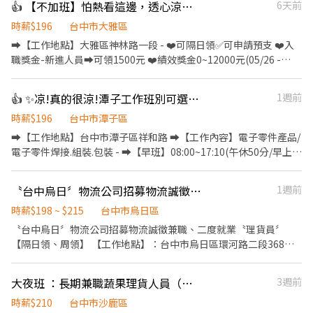
👍 【不加班】怕熱看這邊，透心涼冷氣房✅作業員✅周休六日👌免經驗可-綠
6天前
節獎金或禮品 ➪久坐冷氣房，舒適工作環境 ————— ❁工作地點 ❁
—————— 台中市潭子區祥和路 ———— ❁工作時間&薪資 ❁
時薪$196
台中市大雅區
————— ▪日班：08:00-17:10 ▪小夜班：15:50-00:30(240元/天)
➡️【工作地點】大雅區神林路一段 - ❤️可隔日領✅可申請預支 ❤️入
▪大夜班：23:50-08:30(380元/天) 💰薪資:31000元 ➡️週休二日 ➡️
職獎金-新進人員➡️可領1500元 ❤️績效獎金0~12000元(05/26 -
薪資每月10號發放 大小夜班需在薪夜班實習13:00-21:30(1-3個月)
08/25當日產能效率達標者) - ➡️【早班】07:50~16:20➡️薪資30000
⭐️培育獎金: 小夜班滿一個月2000元、兩個月4000元、三個月5000
元 ➡️【早班】08:00~17:00➡️薪資30000元 - ➡️【中班】
👍 ✨凉!真的很涼!潭子工作班別可選➡️電子零件大廠✅徵作業員-吉
1週前
元 大夜班滿一個月3000元、兩個月6000元、三個月8000元 ⭐️加班
15:50~00:20➡️薪資30000元✅中班津貼200元/天 ➡️薪資
慰勞獎金: 每三個月累計加班大於 120 小時，獎金 4000 元 每三個月
34200~34400元 - ➡️【中夜班】19:30~04:00➡️薪資30000元✅中夜
時薪$196
台中市潭子區
加班時數大於90小時 未滿120時 獎金2000元 ⭐️久任獎金: 滿1個月
班津貼300元/天 ➡️薪資36300~36600元 - ➡️【夜班】
➡️【工作地點】台中市潭子區祥和路 ➡️【工作內容】電子零件產品/
1000元、滿3個月3000 元、滿6個月3000 元 —————— ❁工作內容
23:50~08:20➡️薪資30000元✅夜班津貼300元/天 ➡️薪資
電子零件焊接.組裝.包裝 - ➡️【早班】08:00~17:10(午休50分/早上下
❁——————— ▪ 電子零件焊接、組裝、測試、包裝 ▪ 產品檢驗及
36300~36600元 - ▶️知名品牌手機加工 CNC機台操作.流水線組裝操
午各休10分鐘) ➡️【薪資】31000元➡️配合加班平均約37K - ➡️【小
試產前置作業
作.品檢(依履歷安排部門.久站久坐都有) - ✅【工作環境】全廠冷氣
夜班】15:50~00:30/休息時間:18:50~19:30 ➡️【薪資】31000元+小
〝台中烏日〞物流公司招募物流誠徵兼職、二度就業〝理貨員〞【隔日領、周領】
1週前
房 ✅【休假制度】周休六日 ✅【安心就業】享有勞保.健保.團保.特
夜班津貼30塊/H ➡️薪資36K起.配合加班平均約42K ✨需在新夜班實
休.勞退 ✅【吃飯】早中班免費供餐.中夜班、夜班餐費有補助70塊/
習(13:00~21:30) ❤️培育獎金第一個月:2000元、第二個月:4000元、
時薪$198 ~ $215
台中市烏日區
天 - ❤️請先按 【 我 要 應 徵 】 投遞履歷➡快速接洽面試 -
第三個月:5000元 - ➡️【大夜班】23:50~08:30//休息時
〝台中烏日〞物流公司招募物流誠徵兼職、二度就業〝理貨員〞
╔~~♥~~♥~~⭐️【 應徵方式 】⭐️~~♥~~♥~~╗ ↓↓找嘉嘉 工作攏
間:02:50~03:30 ➡️【薪資】31000元+大夜班津貼48塊/H ➡️薪資39K
【隔日領、周領】 【工作地點】：台中市烏日區環河路二段368號
低嘉↓↓ ☎️連絡電話:0933670253 ☎️加賴詢問:@927wcdri 陳嘉嘉
起.配合加班平均約45K ✨需在新夜班實習(13:00~21:30) ❤️培育獎金
(近大里區) 【工作時間】： 小夜班:15:00~22:00【實際結束時間，
➡️火速找嘉嘉 https://lin.ee/Y30dLdb ╚~~♥~~♥~~⭐️【 快速找工
第一個月:3000元、第二個月:6000元、第三個月:8000元 - ❤️久任獎
依理貨結束為準】 【工作時薪】：198元/時-215元/時 【工作內
作 】⭐️~~♥~~♥~~╝
大夜班 ：長期兼職蔬果理貨人員（需搬重物
3週前
金❤️ 滿1個月可領1000元/次;滿3個月可領3000元/次;滿6個月可領
容】：分貨／疊貨
3000元/次 - ✅【工作環境】冷氣房 ✅【休假制度】周休六日 ✅【安
時薪$210
台中市沙鹿區