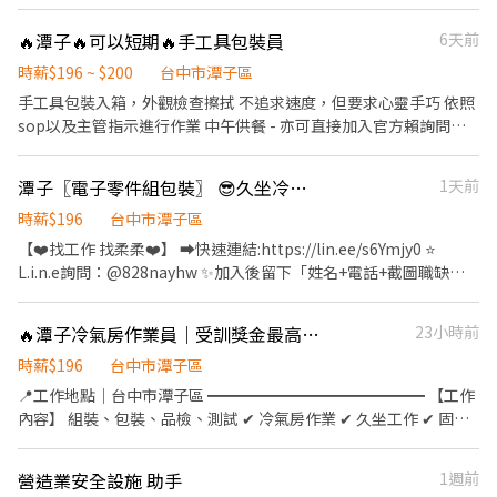
⚡ 📍【工作地點】台中市大雅區科雅二路.號 📦【工作內容】 ✔隱形
眼鏡製程作業人員 目檢、機台包裝及眼鏡滅菌、目檢排片 🕒【工作
🔥潭子🔥可以短期🔥手工具包裝員
6天前
時間、薪資】 📌固定早班:08:00~20:00 ⭐️薪資:$31,000元 💞加班獎
勵金:加班4天$3500、加班5天$5500 📌固定晚班:20:00~08:00 ⭐️薪
時薪$196 ~ $200
台中市潭子區
資:$31,000元(晚班津貼:320元/天) 💞加班獎勵金:加班4天$3500、加
手工具包裝入箱，外觀檢查擦拭 不追求速度，但要求心靈手巧 依照
班5天$5500 📌輪早晚班(三個月一輪): 早班:08:00~20:00 晚
sop以及主管指示進行作業 中午供餐 - 亦可直接加入官方賴詢問
班:20:00~08:00(晚班津貼:320元/天) ⭐️薪資:$30,250元 💞加班獎勵
「@yuwei1515」
金:加班4天$10000、加班5天$11000 ***加班費按照勞基法計算***
潭子〖電子零件組包裝〗 😎久坐冷氣房🎉免學歷🌸獎金拿不完【Z】吉
1天前
🎯【休假制度】做二休二 🎁【福利】 🎉可申請預支 🎉三節禮金或禮
品(到職滿三個月以上享有) 🎉免費機車停車場 ✨ෆෆෆෆෆෆ📞應徵看
時薪$196
台中市潭子區
這裡📞ෆෆෆෆෆෆ✨ ❤️‍服務專員:小旻 ❤️‍加賴詢問:搜尋帳號
【❤️找工作 找柔柔❤️】 ➡️快速連結:https://lin.ee/s6Ymjy0 ⭐️
@547qfznf（記得加＠） ❤️‍點擊加入:https://lin.ee/TuSzLpe (加
L.i.n.e詢問：@828nayhw ✨加入後留下「姓名+電話+截圖職缺
入後請傳: 職缺截圖+姓名+電話)
文」 ☎️電話：0960-793-455 ——————⭐️職缺福利⭐️—————— ➪
廠區面試 ➪勞保 健保 特休 ➪免學歷 ➪培育獎金、久任獎金 加班慰
🔥潭子冷氣房作業員｜受訓獎金最高17K｜夜班40K起｜周休二日🔥
23小時前
勞獎金 ➪三節獎金或禮品 ➪久坐冷氣房，舒適工作環境(❁´◡`❁)
————— ❁ 工作地點 ❁——————— 台中市潭子區祥和路 ————
時薪$196
台中市潭子區
❁工作時間&薪資 ❁——————— 💰 薪資:31000元 ➡️薪資每月10號
📍工作地點｜台中市潭子區 ━━━━━━━━━━━━━━ 【工作
發放 ➡️週休二日 ▪日班：08:00-17:10 ▪小夜班：15:50-00:30(240
內容】 組裝、包裝、品檢、測試 ✔ 冷氣房作業 ✔ 久坐工作 ✔ 固定
元/天) ▪大夜班：23:50-08:30(380元/天) ✨大小夜班需在薪夜班實
班別 ✔ 無須輪班 ━━━━━━━━━━━━━━ 【工作時間】 ☀
習13:00-21:30(1-3個月) ⭐️培育獎金: 小夜班滿一個月2000元、兩個
日班 08:00－17:10 🌆 中班 15:50－00:30 🌙 夜班 23:50－08:30 周休
營造業安全設施 助手
1週前
月4000元、三個月5000元 大夜班滿一個月3000元、兩個月6000
二日 ━━━━━━━━━━━━━━ 【薪資待遇】 ☀ 日班 薪