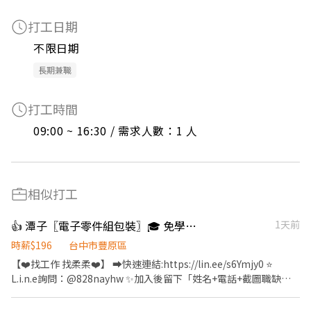
打工日期
不限日期
長期兼職
打工時間
09:00 ~ 16:30 / 需求人數：1 人
相似打工
👍 潭子〖電子零件組包裝〗🎓 免學歷 🙌 工作簡單好上手【Z】吉
1天前
時薪$196
台中市豐原區
【❤️找工作 找柔柔❤️】 ➡️快速連結:https://lin.ee/s6Ymjy0 ⭐️
L.i.n.e詢問：@828nayhw ✨加入後留下「姓名+電話+截圖職缺
文」 ☎️電話：0960-793-455 ——————⭐️職缺福利⭐️—————— ➪
勞保 健保 特休 ➪免學歷 ➪培育獎金、久任獎金 加班慰勞獎金 ➪三