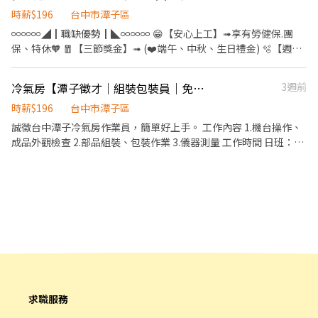
(13:00~21:30) 🔺小夜班培育獎金滿一個月：$2000、滿二個月：
時薪$196
台中市潭子區
$4000、滿三個月：$5000 🔺大夜班培育獎金滿一個月：$3000、滿
∞∞∞◢┃職缺優勢┃◣∞∞∞ 😁【安心上工】➟享有勞健保.團
二個月：$6000、滿三個月：$8000 🎯【休假制度】周休二日(需配
保、特休🧡 🧧【三節獎金】➟ (❤️端午、中秋、生日禮金) 🫧【週休
合加班) 💰【獎金制度】 ❣三節禮金 ❣加班慰勞獎金: 每3個月累計加
二日】➟平日安心賺錢 ，假日開心休假 👛➟提供預支薪水
班時數大於(含)120h以上，獎金4000元/次 每3個月累計加班時數大
∞∞∞◢┃職缺介紹┃◣∞∞∞ 📍工作地點:台中市潭子區祥和路.號
於(含)90h以上未滿120h，獎金2000元/次 ❣久任獎金: 滿1個月可領
冷氣房【潭子徵才｜組裝包裝員｜免輪班｜可配合加班】
3週前
工作內容: ✨電子零件焊接、組裝、測試、包裝作業 ✨產品檢驗作業
1000元/次;滿3個月可領3000元/次;滿6個月可領3000元/次 🎁【福
✨試產前置作業掌握 ✨.操作生產設備、維持生產順暢、切換產品製
時薪$196
台中市潭子區
利】 💸可預支 🔺冷氣房 ✨ෆෆෆෆෆෆ📞應徵看這裡📞ෆෆෆෆෆෆ✨ ♥服
程、進行新機種試 ⏰上班時間: ⏰日班08:00~17:10 ，平均薪資
誠徵台中潭子冷氣房作業員，簡單好上手。 工作內容 1.機台操作、
務專員:小旻 ♥加賴詢問:搜尋帳號@547qfznf（記得加＠） ♥點擊
31,000元/月 ⏰小夜班15:50-00:30，平均薪資 31,000元/月+ (小夜
成品外觀檢查 2.部品組裝、包裝作業 3.儀器測量 工作時間 日班：
加入:https://lin.ee/TuSzLpe (加入後請傳: 職缺截圖+姓名+電話)
班津貼:30元/HR) ⏰大夜班23:50-08:30，平均薪資 31,000元/月+
08:00-17:20 工作地點： 台中市潭子區南二路 薪資待遇： 底薪
(大夜班津貼48元/HR) 📌大小夜班均需在新夜班實習 13:00~21:30
＄29500，全勤獎金＄1600 日班＄31100 休假制度 ・固定週休六、
小夜班培育獎金滿一個月：$2000、滿二個月：$4000、滿三個月：
日 ・依訂單需求，需配合平日及假日加班 📩 **立即報名**
$5000 大夜班培育獎金滿一個月：$3000、滿二個月：$6000、滿三
https://lin.ee/qWIQal0 👩‍💼 黃茉莉（明熙）
個月：$8000 💰久任獎金:滿1個月1000元/次、滿3個月3000元/次、
滿6個月3000元/次 ※【須配合產線加班】 ∞∞∞◢┃詢問預約
┃◣∞∞∞ ✅服務專員➠文文小姐 ✅手機➠0932-733-893
✅L.I.N.E.➠@826jcnfy(要加@唷) ✅【快速加入】
➠https://lin.ee/RDrxb6W
求職服務