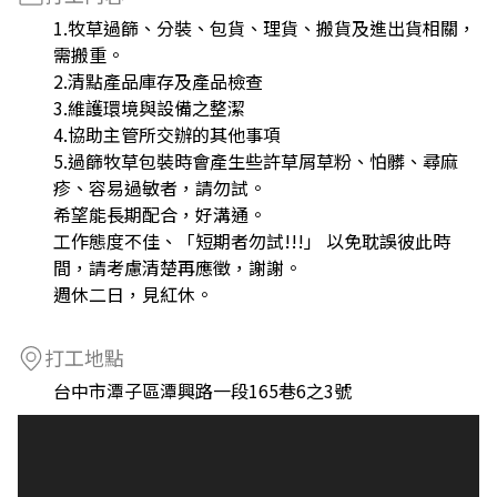
1.牧草過篩、分裝、包貨、理貨、搬貨及進出貨相關，
需搬重。
2.清點產品庫存及產品檢查
3.維護環境與設備之整潔
4.協助主管所交辦的其他事項
5.過篩牧草包裝時會產生些許草屑草粉、怕髒、尋麻
疹、容易過敏者，請勿試。
希望能長期配合，好溝通。
工作態度不佳、「短期者勿試!!!」 以免耽誤彼此時
間，請考慮清楚再應徵，謝謝。
週休二日，見紅休。
打工地點
台中市潭子區潭興路一段165巷6之3號