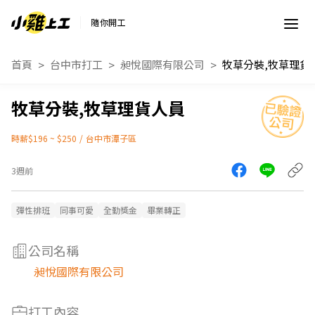
隨你開工
首頁
台中市打工
昶悅國際有限公司
牧草分裝,牧草理貨
牧草分裝,牧草理貨人員
時薪$196 ~ $250
/
台中市潭子區
3週前
彈性排班
同事可愛
全勤獎金
畢業轉正
公司名稱
昶悅國際有限公司
打工內容