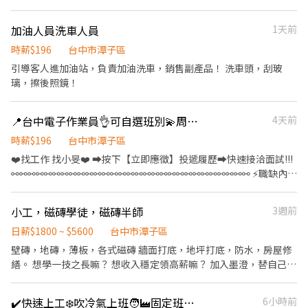
日】➟平日安心賺錢 ，假日開心休假 👛➟提供預支薪水 ∞∞∞◢┃
職缺介紹┃◣∞∞∞ 📍工作地點:台中市潭子區祥和路.號 工作內容:
加油人員洗車人員
1天前
✨電子零件焊接、組裝、測試、包裝作業 ✨產品檢驗作業 ✨試產前
置作業掌握 ✨操作生產設備、維持生產順暢、切換產品製程、進行
時薪$196
台中市潭子區
新機種試 ⏰上班時間: ⏰日班08:00~17:10 ，薪資31,000元 ⏰小夜
引導客人進加油站，負責加油洗車，銷售副產品！ 洗車頭，刮玻
班15:50-00:30，薪資31,000元/月 +(小夜班津貼:30元/HR) ⏰大夜
璃，擦後照鏡！
班23:50-08:30，薪資 31,000元/月+(大夜班津貼:48元/HR) 📌大小
夜班均需在新夜班實習 13:00~21:30 小夜班培育獎金滿一個月：
📍台中電子作業員👌可自選班別💫周休二日📢冷氣房工作💵各種獎金領不完(J-吉)
4天前
$2000、滿二個月：$4000、滿三個月：$5000 大夜班培育獎金滿一
個月：$3000、滿二個月：$6000、滿三個月：$8000 💰久任獎金:滿
時薪$196
台中市潭子區
1個月1000元/次、滿3個月3000元/次、滿6個月3000元/次 ※【須
❤️‍找工作 找小旻❤️‍ ➡按下【立即應徵】投遞履歷➡快速接洽面試!!!
配合產線加班】 ∞∞∞◢┃詢問預約┃◣∞∞∞ ✅服務專員➠文文
⚯⚯⚯⚯⚯⚯⚯⚯⚯⚯⚯⚯⚯⚯⚯⚯⚯⚯⚯⚯⚯⚯⚯⚯⚯⚯⚯⚯⚯ ⚡職缺內容
小姐 ✅手機➠0932-733-893 ✅L.I.N.E.➠@826jcnfy(要加@唷)
⚡ 📍【工作地點】台中市潭子區祥和路 📦【工作內容】 ✔電子零件
✅【快速加入】➠https://lin.ee/RDrxb6W
焊接、組裝、測試、包裝作業 ✔產品檢驗作業、操作生產設備 🕒
小工，磁磚學徒，磁磚半師
3週前
【工作時間】 📌日班:08:00～17:10(午休50分/早上下午各休10分
鐘) 💰日班薪資:31,000元/月 (配合加班平均約31,000~37,000) 📌小
日薪$1800 ~ $5600
台中市潭子區
夜班:15:50～00:30(休息時間:18:50~19:30) 💰薪資範圍:$31,000/月
壁磚，地磚，薄板，各式磁磚 牆面打底，地坪打底，防水，房屋修
+小夜班津貼30元/H 小夜班薪資:約36,000元/月 (配合加班平均約
繕。 想學一技之長嘛？ 想收入穩定領高薪嘛？ 加入墨澄，替自己的
36,000~42,000) 📌大夜班:23:50～08:30(休息時間:02:50~03:30) 💰
未來衝一波吧！！ 享有勞健保噢！
薪資範圍:$31,000/月+大夜班津貼48元/H 大夜班薪資:約39,000元/
✔️快速上工❄️吹冷氣上班🧑‍🏭固定班🙋🏻‍♀️可申請預支🉑️周休二日🉑️三節獎金
6小時前
月 (配合加班平均約39,000~45,000) ✨大小夜班均需在新夜班實習