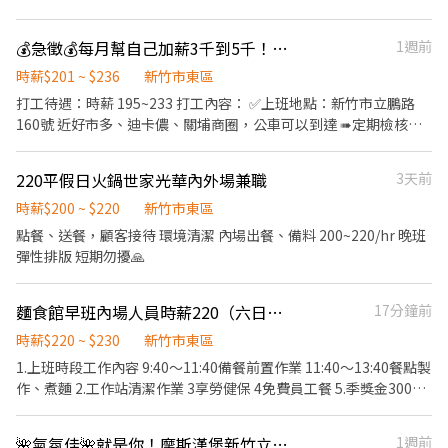
出滿意的笑容！ ★開朗活潑有笑容 ★ＳＯＰ專業流程 ★無經驗可
★提供完善職前教育訓練 ⭕【經營理念】 我們是日本第一的速食連
💰急徵💰每月幫自己加薪3千到5千！歡迎園區下班後來輕鬆打工喔！學生下課快來一起加入-摩斯漢堡新竹立鵬店誠徵晚班（廚房助手/收銀員）
1週前
鎖ZENSHO集團，我們的理念是"消滅世界的飢餓和貧困"，目標是
成為全球第一的連鎖餐飲集團。 我們堅持使用安全及高品質的食
時薪$201 ~ $236
新竹市東區
材，當場現點現作提供美味可口的日本國民美食-牛丼/咖哩，並以
打工待遇：時薪 195~233 打工內容： ✅上班地點：新竹市立鵬路
舒適衛生的用餐環境、熱情用心的服務態度、平實親民的誠懇價
160號 近好市多、迪卡儂、關埔商圈，公車可以到達 ➠定期檢核，
格，強調食品安全，顧客安心。不論是單獨一人、與家人一起、朋
依能力調整薪資 +$ 5/次 ✅工作內容： 協助顧客點餐推薦餐點、製作
友一起，皆可享受用餐的樂趣。
飲品、送餐、維護客席環境、製作餐點、油炸點心、洗菜、維護廚
220平假日火鍋世家光華內外場兼職
3天前
房環境 ✅員工福利 半價餐飲！超划算！ 在職第二個月起，每月免費
漢堡2個 有勞健保！照政府規定走，每日薪資清清楚楚 免費制服！
時薪$200 ~ $220
新竹市東區
衣服變大變小變髒都可以再換新 國定假日！薪資DOUBLE！雙倍薪
點餐、送餐，顧客接待 環境清潔 內場出餐、備料 200~220/hr 晚班
水！做一天低兩天！ 年度獎金！把特休換成錢！做越久，領越多！
彈性排版 短期勿擾🙏
升遷制度！上班表現優良可升遷為計時主管
麵食館早班內場人員時薪220（六日固定休假）
17分鐘前
時薪$220 ~ $230
新竹市東區
1.上班時段工作內容 9:40～11:40備餐前置作業 11:40～13:40餐點製
作、煮麵 2.工作站清潔作業 3享勞健保 4免費員工餐 5.季獎金3000
元
🌺氣氛佳🌺就是你！摩斯漢堡新竹立鵬店 誠徵長期工作夥伴（早/晚/打烊/假日班）
1週前