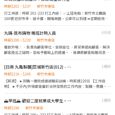
時薪$201 ~ $237
新竹市東區
打工待遇：時薪 201-233 打工內容： ✅上班地點：新竹市立鵬路
160號 近好市多、迪卡儂、關埔商圈，公車可以到達 ➠定期檢核，
依能力調整薪資 +$ 5/次 ✅工作內容： 協助顧客點餐推薦餐點、製作
飲品、送餐、維護客席環境、製作餐點、油炸點心、洗菜、維護廚
丸鍋-昆布鍋物 晚班計時人員
6天前
房環境 ✅員工福利 半價餐飲！超划算！ 在職第二個月起，每月免費
漢堡2個 有勞健保！照政府規定走，每日薪資清清楚楚 免費制服！
時薪$200 ~ $220
新竹市東區
衣服變大變小變髒都可以再換新 國定假日！薪資DOUBLE！雙倍薪
餐飲外場： ．負責為顧客帶位、安排座位 ．將菜單遞給顧客、解決
水！做一天低兩天！ 年度獎金！把特休換成錢！做越久，領越多！
顧客提出之疑問，並給予餐點上的建議。 ．後續將顧客點餐訊息通
升遷制度！上班表現優良可升遷為計時主管
知廚房做餐，或可進行簡易餐飲之料理 ．於顧客用餐完畢後，負責
收拾碗盤與清理環境。 ．並負責結帳、收銀等工作。 餐飲內場： ．
[日商 丸亀製麵]巨城新竹店(012) - 長期兼職夥伴/廚助/工讀生/彈性排班
1週前
負責洗、剝、削、切各種食材。 ．負責清理工作環境、設備和餐
具。 ．準備不同餐點所需要的食材。 ．協助測量食材的容量與重
時薪$216 ~ $245
新竹市東區
量。 ．負責擺盤、打包外帶服務。
【薪資】 ►到職一週完成通過職前訓練，時薪達220元 【工作說
明】 ►不分內/外場都是屬於合併型態的工作內容：製麵、煮麵、製
作高湯、洗切食材備料、炸天婦羅、包飯糰、收銀結帳、洗碗、收
拾餐具、環境清潔..等 【工作時間】 ►彈性排班08:30-23:00（面試
🌄早班🌄-歡迎二度就業或大學生，想要利用早上的時間的夥伴！摩斯漢堡新竹立鵬店 誠徵早中班
1週前
時請於主管確認排班時間） 【薪資福利】 1. 提供員工餐。 2. 國定假
日雙倍薪。 3. 提供優秀同仁績效獎金。 4. 久任獎金 5. 生日禮卷 6.
時薪$196
新竹市東區
滿年資享特休假 7.福委會福利補助 ★★多項福利歡迎您加入我們
打工待遇：時薪 196～233 打工內容： ✅上班地點：新竹市立鵬路