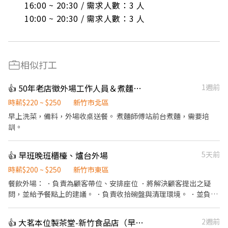
16:00 ~ 20:30 / 需求人數：3 人

10:00 ~ 20:30 / 需求人數：3 人
相似打工
👍 50年老店徵外場工作人員＆煮麵學徒
1週前
時薪$220 ~ $250
新竹市北區
早上洗菜，備料，外場收桌送餐。 煮麵師傅站前台煮麵，需要培
訓。
👍 早班晚班櫃檯、爐台外場
5天前
時薪$200 ~ $250
新竹市東區
餐飲外場： ．負責為顧客帶位、安排座位 ．將解決顧客提出之疑
問，並給予餐點上的建議。 ．負責收拾碗盤與清理環境。 ．並負責
結帳、收銀等工作。 ．擔任廚師的助手，處理烹飪前與烹飪中之準
備工作與其他餐廳相關事務。 ．負責清理工作環境、設備和餐具。
👍 大茗本位製茶堂-新竹食品店（早班長期工讀）
2週前
．協助測量食材的容量與重量。 ．打包外帶服務。