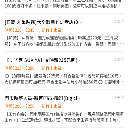
★★ 總是提供好吃日式餐飲的公司 台灣東利多(丸亀製麵)
160號 近好市多、迪卡儂、關埔商圈，公車可以到達 ➠定期檢核，
依能力調整薪資 +$ 5/次 ✅工作內容： 協助顧客點餐推薦餐點、製作
飲品、送餐、維護客席環境、製作餐點、油炸點心、洗菜、維護廚
[日商 丸亀製麵]大全聯新竹忠孝店(034)- 長期兼職夥伴/工讀生/彈性排班
1週前
房環境 ✅員工福利 半價餐飲！超划算！ 在職第二個月起，每月免費
漢堡2個 有勞健保！照政府規定走，每日薪資清清楚楚 免費制服！
時薪$216 ~ $245
新竹市東區
衣服變大變小變髒都可以再換新 國定假日！薪資DOUBLE！雙倍薪
【薪資】 ►到職一週完成通過職前訓練，時薪達220元 【工作說
水！做一天低兩天！ 年度獎金！把特休換成錢！做越久，領越多！
明】 ►不分內/外場都是屬於合併型態的工作內容：製麵、煮麵、製
升遷制度！上班表現優良可升遷為計時主管
作高湯、洗切食材備料、炸天婦羅、包飯糰、收銀結帳、洗碗、收
拾餐具、環境清潔..等 【工作時間】 ►彈性排班08:30-23:00（面試
【すき家 SUKIYA】★時薪235元起(含全勤)★新竹站前店
1週前
時請於主管確認排班時間） 【薪資福利】 1. 提供員工餐 2. 國定假日
雙倍薪 3. 提供優秀同仁績效獎金 4. 久任獎金 5. 生日禮卷 6. 滿年資
時薪$225 ~ $280
新竹市東區
享特休假 7.福委會福利補助 ★★多項福利歡迎您加入我們★★ 總是
⭕【兼職時薪】 起薪為$225元，符合全勤條件者時薪再加$10元，
提供好吃日式餐飲的公司 台灣東利多(丸亀製麵)
考核調薪最高可加45元 深夜出勤津貼每小時加$50元 ⭕【福利制
度】 ★每季一次考核調薪機會 ★享有特休累積 ★免費員工餐 ★三
節福利、生日禮金、夜班出勤津貼 ★提供員工制服及工作鞋 ★年度
門市時薪人員-新巨門市-晚班(Big city遠東巨城購物中心)
1天前
健檢 ★勞保、健保，6％勞退提撥 ⭕【工作說明】 《內場》:餐點製
作、食材備料、進貨盤點 《外場》:接待服務顧客、收銀結帳、環境
時薪$206 ~ $256
新竹市東區
整潔 用最快速的速度提供美味的牛丼！ 用最有元氣的服務使顧客露
【工作內容】 門市現場工作(包括冰淇淋製作、現場服務及門市清潔
出滿意的笑容！ ★開朗活潑有笑容 ★ＳＯＰ專業流程 ★無經驗可
工作。) 【上班時數】 彈性排班，可配合學生課後時段需求 1.每週
★提供完善職前教育訓練 ⭕【經營理念】 我們是日本第一的速食連
最少配合排班20小時，依各門市營業需求進行排班工時規劃。 2.國