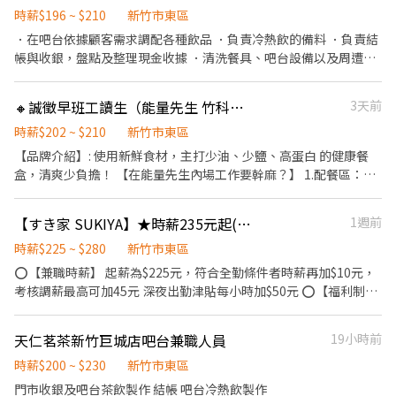
時薪$196 ~ $210
新竹市東區
．在吧台依據顧客需求調配各種飲品 ．負責冷熱飲的備料 ．負責結
帳與收銀，盤點及整理現金收據 ．清洗餐具、吧台設備以及周遭工
作環境 ．飲品販售說明
🔸誠徵早班工讀生（能量先生 竹科店）
3天前
時薪$202 ~ $210
新竹市東區
【品牌介紹】: 使用新鮮食材，主打少油、少鹽、高蛋白 的健康餐
盒，清爽少負擔！ 【在能量先生內場工作要幹麻？】 1.配餐區：負
責配菜，出餐 2.爐台區：煮出清爽可口蔬菜、營養肉品 3.機動性協
助備料，完成主管交接事項 4.收班清潔作業您絕對可以辦到！ 5.外
【すき家 SUKIYA】★時薪235元起(含全勤)★新竹關新店
1週前
送支援 （提供公司 汽/機車） 【具備條件】： 條件不是具備而是打
從心裡願意學習，您想學 MR. ENERGY就教您。 【上班時間】： 早
時薪$225 ~ $280
新竹市東區
班8:00-12:00（4小時班） 早班8:00-14:30 （6小時班，中間休30分
⭕【兼職時薪】 起薪為$225元，符合全勤條件者時薪再加$10元，
鐘） 【員工福利】： #提供免費員工餐 #不定期聚餐 歡迎喜愛低GI
考核調薪最高可加45元 深夜出勤津貼每小時加$50元 ⭕【福利制
健康餐食，有服務熱忱夥伴加入 #長期 #短期至少3個月
度】 ★每季一次考核調薪機會 ★享有特休累積 ★免費員工餐 ★三
節福利、生日禮金、夜班出勤津貼 ★提供員工制服及工作鞋 ★年度
天仁茗茶新竹巨城店吧台兼職人員
19小時前
健檢 ★勞保、健保，6％勞退提撥 ⭕【工作說明】 《內場》:餐點製
作、食材備料、進貨盤點 《外場》:接待服務顧客、收銀結帳、環境
時薪$200 ~ $230
新竹市東區
整潔 用最快速的速度提供美味的牛丼！ 用最有元氣的服務使顧客露
門市收銀及吧台茶飲製作 結帳 吧台冷熱飲製作