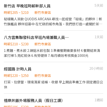
鎖ZENSHO集團，我們的理念是"消滅世界的飢餓和貧困"，目標是
定假日及例假日需能配合上班。 【培訓規劃】 我們透過每個階段的
新竹店 早晚班時薪幹部人員
5天前
成為全球第一的連鎖餐飲集團。 我們堅持使用安全及高品質的食
學習訓練，來創造顧客無與倫比的冰淇淋體驗 1.新進學習訓練(教室
材，當場現點現作提供美味可口的日本國民美食-牛丼/咖哩，並以
課程/實作課程訓練) 2.晉升訓練(時薪娛樂經理培訓課程) 【福利】
時薪$205 ~ $210
新竹市東區
舒適衛生的用餐環境、熱情用心的服務態度、平實親民的誠懇價
我們會依公司的經營成果，規劃員工福利讓夥伴和公司一起成長 1.
秘境職人茶飲 QUODIS ARCANA 尋找一起經營「秘境」的夥伴｜新
格，強調食品安全，顧客安心。不論是單獨一人、與家人一起、朋
保險制度：勞保、健保、團保(意外險)、職災保險、退休金提撥6%
竹旗艦店 夥伴招募中 在忙碌的城市角落，我們想打造一處關於茶的
友一起，皆可享受用餐的樂趣。
2.休假制度：特休假、育嬰假、陪產假、家庭照顧假、生理假等等
「秘境」。如果你也喜歡日系簡約美學，對純茶的品質有份執著，
3.健康相關：年度員工健檢(不含新進人員體檢) 4.其他：上班免費享
歡迎加入我們的團隊。 【 招募職缺 】 • （儲備幹部） • 兼職夥伴
八方雲集聯發科店早班內場兼職人員（六日固休假）時薪210
1天前
用冰淇淋、員工折扣、生日福利、三節禮金(品)、福委會福利
（數名） • 時薪：$203起（依表現與出餐熟練度調薪） • 排班彈
性，適合對茶飲文化有興趣的你。 【 休假制度 】 月休8天 一天上班
時薪$210 ~ $230
新竹市東區
8小時 排班制（需配合輪班） 【 福利結構 】 • 保險制度：勞保、
1.煮麵、煮水餃 2.鍋貼水餃包製 3.準備餐期需要食材 4.餐期結束清
健保、就業保險、勞退 6% 提撥。 • 特休：依年資給予（半年 3
潔打掃 5.見紅就休 6.有勞健保 7.每月績效考核獎金1000元
天、一年 7 天）。 • 不定期員工聚餐。 • 三節獎金。 【 我們在找
這樣的你 】
經國路 計時人員
20小時前
時薪$220 ~ $250
新竹市東區
打菜、包便當、環境清潔 結帳、收銀 早上開店準備工作 固定週日公
休
禧樂丼飯外場服務人員（假日工讀）
1週前