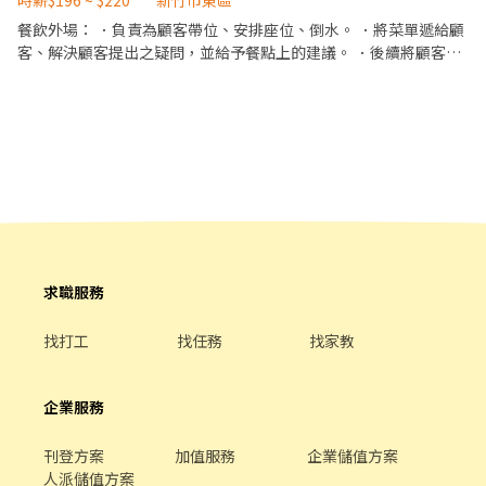
時薪$196 ~ $220
新竹市東區
餐飲外場： ．負責為顧客帶位、安排座位、倒水。 ．將菜單遞給顧
客、解決顧客提出之疑問，並給予餐點上的建議。 ．後續將顧客點
餐訊息通知廚房做餐 ．於顧客用餐完畢後，負責收拾碗盤與清理環
境。 ．並負責結帳、收銀等工作。 ．負責清理工作環境、設備和餐
具。 ．負責擺盤、打包外帶服務。
求職服務
找打工
找任務
找家教
企業服務
刊登方案
加值服務
企業儲值方案
人派儲值方案