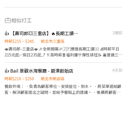
相似打工
👍 【壽司郎💥三重店】🔥長期工讀💰時薪 平日215元 假日235元 🎉學生打工
3週前
時薪$215 ~ $245
新北市三重區
🍣壽司郎-三重店🍣 🎉全新開幕🎉🇯🇵應徵長期工讀🙆‍♀️ 💰時薪平日
215元起✅️假日235起⤴️ 🏅高時薪🧧福利優🎊彈性排班📝 🚈捷運三重
站1分鐘抵達店鋪🚶‍♂️ 👨‍🎓學生打工👩‍🎓二度就業🎈假日兼職⭐️ ⭕招
募條件 ✅️良好職前教育訓練，無經驗者也可以加入！！！ ✅️歡迎開
👍 Bail 景觀水灣餐廳 - 碧潭創始店
4天前
學打工、假日兼職、二度就業、外籍學生、實習簽約。 ✅️彈性排
班：08:30~23:00(請於面試時與店長確認班表) ✅️不管是平日早班、
時薪$210 ~ $250
新北市新店區
週末假日班、放學後打烊班皆有職缺，歡迎直接投遞履歷！ ⭕工作
餐飲外場： ．負責為顧客帶位、安排座位、倒水。 ．將菜單遞給顧
內容 ▪外場🎈 帶客入座→介紹、服務→飲料提供→餐具清洗→桌邊
客、解決顧客提出之疑問，並給予餐點上的建議。 ．後續將顧客點
結帳→收銀結帳......等。 ▪內場🍣 商品進貨、準備、整理→餐點製作
餐訊息通知廚房做餐，或可進行簡易餐飲之料理，如：烤土司或調
→提供餐點→餐具清洗→環境整理維護......等。 ▪洗碗區🫧 餐具清
配飲料等。 ．於顧客用餐完畢後，負責收拾碗盤與清理環境。 ．並
洗、環境整理整頓、環境清洗......等。 ✨在職教育訓練完善，無經驗
負責結帳、收銀等工作。 餐飲內場： ．擔任廚師的助手，處理烹飪
者也OK✨️ ⭕獎金福利 ▪生日禮券！ ▪員工用餐優惠！ ▪不定期活
前與烹飪中之準備工作與其他餐廳相關事務。 ．負責洗、剝、削、
動競賽獎金！ ▪一年4次考核及調薪！ ▪加班費5分鐘為單位計算！
切各種食材。 ．負責清理工作環境、設備和餐具。 ．準備不同餐點
▪介紹親朋好友入職，期滿可獲得3,000～5,000元獎金！ ⭕基本保