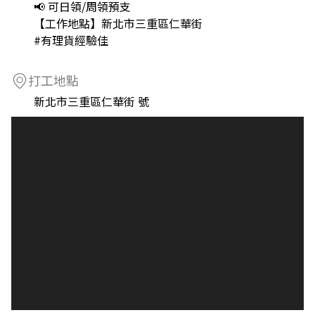
📢 可日領/周領預支
【工作地點】新北市三重區仁華街
#有理貨經驗佳
打工地點
新北市三重區仁華街 號