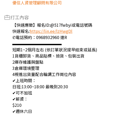
優信人資管理顧問有限公司
打工內容
【快速應徵】報名ID:@517fwbyi或電話號碼
快速報名:
https://lin.ee/lzHwgDl
✆電話預約：0968932960 連R
▬▬▬▬▬▬▬▬▬▬▬▬
短期1~2個月左右 (依訂單狀況提早結束或延長)
1貨櫃卸貨、商品貼標、撿貨、包裝出貨
2庫存維護與盤點
3倉庫環境整理
4視進出貨量配合輪調工作崗位內容
✔上班時間：
日班:13:00~18:00 最晚到20:30
✔可不加班
✔薪資：
$210
✔週休六日