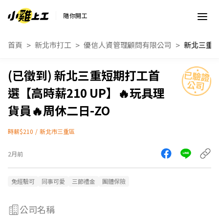
隨你開工
首頁
新北市打工
優信人資管理顧問有限公司
新北三重短期打工首
選【高時薪210 UP】🔥玩具理
貨員🔥周休二日-ZO
時薪$210
/
新北市三重區
2月前
免經驗可
同事可愛
三節禮金
團體保險
公司名稱