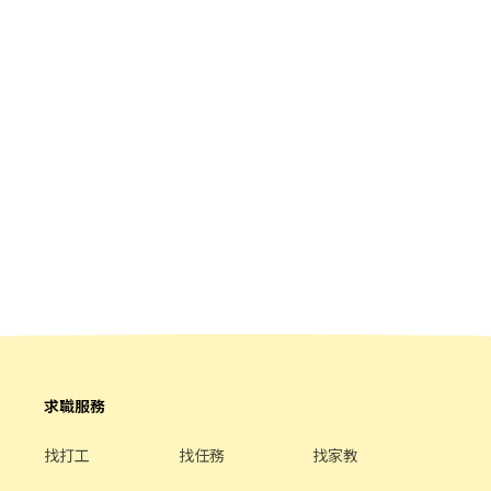
所需要的食材。 ．協助測量食材的容量與重量。 ．負責擺盤、打包
障 ①加班費(以5分鐘為單位計算) ②勞保、健保、意外險 ③每月提
外帶服務。
撥勞工退休新制6% ④特休按照勞基法規定 ⑤颱風天出勤津貼 ⑥員
工用餐折扣 ⑦提供員工制服 ⑧任職一年後提供免費健檢
求職服務
找打工
找任務
找家教