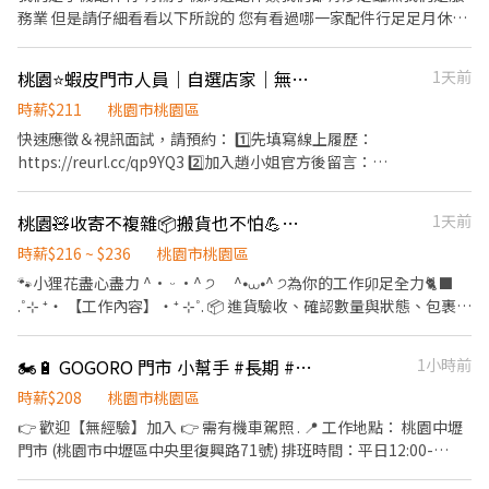
規，應徵大夜班需年滿 18 ） ✔️ 無經驗可，只要具備服務熱忱與學
民路47號1樓 楊梅四維店：桃園市楊梅區四維路48號1樓 楊梅成功-
務業 但是請仔細看看以下所說的 您有看過哪一家配件行足足月休八
習心 ✔️ 對門市經營、甚至未來想晉升幹部有興趣的夥伴 🎉 名額有
智取店：桃園市楊梅區成功路19號1樓 楊梅青山店：桃園市楊梅區
天？ 我們家就是月休八天，就算不想休假想上班照樣加班費穩妥妥
限！立刻點擊「應徵」或私訊我們，先聊聊也沒問題！
青山一街213號1樓 楊梅楊新-智取店：桃園市楊梅區楊新北路269-5
幫您加進薪資裡！！！ 您有看過哪一家有三不五時下班帶員工吃吃
桃園⭐蝦皮門市人員｜自選店家｜無經驗可｜快速報到❤️
1天前
號1樓 楊梅瑞梅店：桃園市楊梅區瑞梅街188號1樓 楊梅萬大店：桃
喝喝放鬆的？ 我們家就是，只怕您太累不願跟而已！！！ 您有看過
園市楊梅區萬大路75號1樓 龜山山鶯-智取店：桃園市龜山區山鶯路
哪一家公司只要底下員工想努力升遷往上爬， 上頭二話不說拼命拉
時薪$211
桃園市桃園區
135號1樓 龜山文化二店：桃園市龜山區文化七路61號1樓 龜山文化
拔的？ 我們家就是願意不怕各位往上升只怕您不願意爬！！！ 您有
快速應徵＆視訊面試，請預約： 1️⃣先填寫線上履歷：
店：桃園市龜山區文化二路34巷14弄21號1樓 龜山文學店：桃園市
看過哪一家公司只要員工有任何問題發生哪怕是渺小的感情小問題
https://reurl.cc/qp9YQ3 2️⃣加入趙小姐官方後留言：
龜山區文學路228號1樓 龜山光峯店：桃園市龜山區光峯路192號1
也願意幫忙找出解答？ 我們家就是願意當您的垃圾桶！！！ 您有看
https://lin.ee/Y0jPj9A3 （ID：@359keqlq） 留言>>>>姓名/電話
樓 龜山長慶-智取店：桃園市龜山區長慶三街40號 龜山萬壽三-智取
過哪一家政府公布漲薪水絕不拖馬上安排漲薪資公司嗎？ 我們家公
＋截圖職缺 ⸻⸻⸻⸻⸻⸻⸻⸻ ✅
店：桃園市龜山區萬壽路一段231號1樓 蘆竹大有-寄件店：桃園市
桃園🧸收寄不複雜📦搬貨也不怕💪🧤荷包飽飽啦🦐💰🅢Ⓗ🅞Ⓟ🅔Ⓔ門市人員
1天前
司就是立馬漲 因為希望底下員工每一個都能領多點薪資！！！ 人生
工作內容： 1. 包裹收寄、搬運、盤點、理貨 2. 協助門市服務與收銀
蘆竹區大有街25號1樓 蘆竹大竹店：桃園市蘆竹區大竹路361號1樓
最幸福的事情其一就是加入我們紅不讓大家庭 改變自己的時刻來了
作業 3. 維持環境清潔 4. 配合調店及支援工作 5. 協助門市日常營運維
時薪$216 ~ $236
桃園市桃園區
蘆竹大新店：桃園市蘆竹區大新一街26號1樓 蘆竹南順店：桃園市
大家一起來挑戰更高收入 還不快一起來跟我們一起打拼嗎？
護 ✅工作時間： 早班：10:30-17:30 晚班：16:15-22:45、18:45-
🐾小狸花盡心盡力 ^• ᵕ •^ ੭ ^⦁⩊⦁^ ੭為你的工作卯足全力🐈‍⬛
蘆竹區南順四街8號1樓 蘆竹福祿-智取店：桃園市蘆竹區福祿一街
22:45 假日班：10:30-22:45 *皆為彈性排班，視情況加班 ＊ 一週至
.˚⊹ ⁺‧ 【工作內容】‧⁺ ⊹˚. 📦 進貨驗收、確認數量與狀態、包裹上
52號地下一樓 觀音大觀店：桃園市觀音區大觀路二段257之1號1樓
少給班 4 天（假日需能配合）＊ ✅工作待遇：時薪211 ✅工作地
架 💳 揀貨、打包作業 📑 紀錄取件紀錄與配送順序，並回報 🧼 維持
觀音新生-智取店：桃園市觀音區新生路1545號1樓 新竹北新-智取
點：(可自選店點) 桃園中埔店 桃園市桃園區中埔一街105號1樓 桃園
門市作業區整潔，執行日常清潔與環境維護 📋 配合蝦皮店到店相關
店：新竹市北區北新街135號1樓 新竹光復二店：新竹市東區光復路
🏍️🔋 GOGORO 門市 小幫手 #長期 #無經驗可 (S)
1小時前
民有店 桃園市桃園區民有三街425號1樓 桃園永安店 桃園市桃園區
營運需求，彈性調整工作內容 .˚⊹ ⁺‧ 【上班時間】‧⁺ ⊹˚. ☀️ 午
二段142號1樓 新竹光復三-智取店：新竹市東區光復路一段45號1樓
永安路290號1樓 桃園宏昌店 桃園市桃園區宏昌五街26號1樓 桃園莊
班：13:00~17:00 🌙 晚班：18:00~22:00 .˚⊹ ⁺‧ 【 休假制度】‧⁺
時薪$208
桃園市桃園區
新竹竹蓮-智取店：新竹市東區南大路382號1樓 新竹東光-智取店：
敬店 桃園市桃園區莊敬路一段320號1樓 😊門市缺額變動很快很
⊹˚. 📌 採排休制（無固定休） 🗓️ 周一至週日皆可排班 ⭕ 可周休六、
新竹市東區東光路147號1樓 新竹東南店：新竹市東區東南街80號1
👉 歡迎【無經驗】加入 👉 需有機車駕照 . 📍 工作地點： 桃園中壢
快，先搶先贏 ＊＊＊＊＊＊＊＊＊＊＊＊＊＊＊＊＊＊＊＊ ☑️至少
日 .˚⊹ ⁺‧ 【超級亮點】‧⁺ ⊹˚. ❤️ 合法合規：合法投保、合法給薪
樓 新竹金山店：新竹市東區金山北一街116號1樓 新竹關新店：新竹
門市 (桃園市中壢區中央里復興路71號) 排班時間：平日12:00-
配合四個月以上 ☑️ 需配合加班，搬運重物（約 15 公斤） 💡皆會提
🧡 推薦獎金：找朋友來上班也有錢拿 💛 線上訓練：上課也有薪水唷
市東區關新東路360號1樓 北埔北埔-智取店：新竹縣北埔鄉北埔街
21:00、假日12:00~21:00，會依照門市狀況安排 . 桃園藝文門市(桃
供完整教育訓練＋店面實習，新手也OK！💡