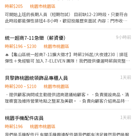
˖────────────⊹ ࣪ ˖ 🎁 **福利** 🤍 勞健保 ⛽ 油資補助
桃園市中壢區健行路218號1樓 中壢莊敬店：桃園市中壢區莊敬路
時薪$205
桃園市桃園區
🎉 推薦獎金 600 元／人 📚 完整教育訓練 🏪 固定門市，不需支援其
838巷1號1樓 中壢復強-智取店：桃園市中壢區復華街191號與193
可開始上班的長期人員（短期勿試） 目前缺12-23時段，只要符合
他店 ⊹ ࣪ ˖────────────⊹ ࣪ ˖ 📩 **想應徵就趁現在！**
號1樓 中壢復華店：桃園市中壢區復華11街56號1樓 中壢榮安-智取
此時段都能彈性排班4-8小時，歡迎投履歷來面試 內容：門市收
💻 履歷填寫 https://reurl.cc/GazaRW 💚 官方 LIN
店：桃園市中壢區榮安十三街252號1樓 中壢龍文-智取店：桃園市
銀、包裝麵包、麵包整理、環境清潔 排班時間為可彈性排班，最少
https://reurl.cc/lNxbvE ID：@440mente 留言： **姓名＋電話＋
中壢區龍文街15號1樓 平鎮文心-智取店：桃園市平鎮區文心路112
4小時最長8小時 真的不缺寒暑期工讀拜託不要浪費彼此時間謝謝🙏
應徵 HD 智取店＋找 Mini 專員** 📌 請確認有意願應徵，再按下「我
號1樓 平鎮平東店：桃園市平鎮區平東路59號１樓 平鎮延平-智取
統一超商7-11急徵（薪資優）
9小時前
注意⚠️：因工作性質是餐飲故不能做美甲💅 有興趣請投履歷或來電
要應徵」！收到履歷會立即聯繫安排。 ⊹ ࣪
店：桃園市平鎮區延平路二段26號1樓 平鎮南京店：桃園市平鎮區
洽詢
時薪$196 ~ $230
桃園市桃園區
˖────────────⊹ ࣪ ˖ ✨【職缺亮點】 💰 固定班別，不用
南京路125巷62號1樓 平鎮南豐-智取店：桃園市平鎮區南豐路194
🔥【龜山區統一超商7-11擴大徵才】時薪196起/大夜達230｜排班
天天換時間 ⚡ 面試快速安排，免跑現場 🦐 免經驗可，專人帶著學 🕒
號1樓 平鎮湧安店：桃園市平鎮區湧安路1號1樓 平鎮新富-智取店：
彈性＋免經驗可 加入 7-ELEVEN 團隊！我們提供優渥時薪與完整培
工時彈性，學生、上班族、二度就業都適合 🚫 無仲介費、無抽成，
桃園市平鎮區新富二街50號1樓 平鎮龍江店：桃園市平鎮區龍江路
訓，無論是想找彈性兼職，或是挑戰自我、晉升管理職，都歡迎你
安心應徵 🔥 想找一份穩定又有彈性的兼職？
188號1樓 平鎮龍南-智取店：桃園市平鎮區龍南路150之1號1樓 桃
的加入！ 💰 【薪資與福利】 薪資優渥： 基本時薪 $196 起，大夜班
園中埔店：桃園市桃園區中埔一街105號1樓 桃園民安-智取店：桃
貝黎飾桃園統領飾品專櫃人員
1天前
最高達 $230/hr。 法定保障： 依法投保勞保、健保、提撥勞退
園市桃園區民安路124號1樓 桃園民有店：桃園市桃園區民有三街
6%。 專屬加碼： 享生日禮、三節禮，及年終獎金！ 🚀 【排班與升
時薪$200 ~ $210
桃園市桃園區
425號1樓 桃園春日-智取店：桃園市桃園區春日路1171號1樓 桃園
遷】 排班彈性： 早班／晚班／大夜班任選，完美配合個人作息。 透
桃鶯-智取店：桃園市桃園區桃鶯路125號1樓 桃園桃鶯二店：桃園
．提供顧客詢問或主動提供諮商建議給顧客。 ．負責擺設商品、清
明升遷： 工讀生 ➡️ 店職員 ➡️ 店副理 ➡️ 店經理 ➡️ 營業幹部，不看
市桃園區桃鶯路230-1號1樓 桃園國強店：桃園市桃園區國強一街
理櫥窗及維持營業地點之整潔及美觀。 ．負責向顧客介紹商品特
年資只看實力，培訓機制超完整！ 📍 【工作地點】（龜山區聯合招
420號1樓 桃園莊敬店：桃園市桃園區莊敬路一段320號1樓 桃園朝
徵、品質與價格及示範操作方法，以協助顧客選擇。 ．負責在顧客
募，可彈性媒合離家近的門市） 主招募： 德運門市 聯合媒合： 文
陽-智取店：桃園市桃園區朝陽街3號1樓 桃園龍城-智取店：桃園市
成交後之包裝、收款、交付商品、開發票或收據。 ．負責在當天結
桃園手機配件店員
1天前
善、祥櫂、廣華、庚大、美光一、龜山廣達、友達電、廣瀨門市
桃園區龍城二街56號1樓 桃園寶慶-智取店：桃園市桃園區寶慶路
束營業前，統計銷售情形、盤點貨品存量及撰寫當日業務報表。
(註：廠區門市環境單純，錄取標準將依各科技廠區門禁規範配合辦
296號1樓 新屋中山店：桃園市新屋區中山路339號1樓 新屋中華-智
時薪$196
桃園市桃園區
理) 💡 【我們需要這樣的你】 ✔️ 尋求彈性排班的兼職夥伴（⚠️ 依法
取店：桃園市新屋區中華路225號1樓 楊梅三民店：桃園市楊梅區三
我們是手機配件行 有關手機周邊配件類我們都有涉足雖然我們是服