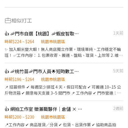
相似打工
👍 🦐門市自選【桃園】🦐蝦皮智取店 / 免經驗、快速報到 💰時薪 224 -264
1天前
時薪$224 ~ $264
桃園市桃園區
✨ 加入蝦米變大蝦！無人商店獨立作業，環境單純、工作穩定不輪
班！ ✅工作內容： 1. 包裹收寄、搬運、盤點、理貨、上架等 2. 維持
門市作業區環境、清潔維護作業 3. 智取店為無人商店，有單日跑點
1-5間門市 4. 須配合蝦皮店到店工作內容調整 5. 須配合鄰近有人店
👍 🦐桃竹苗🦐門市人員🌟短時數工作🌟零經驗也能快速上手
5天前
門市支援 🌙🌙夜班說明🌙🌙 工作型態：為每日跑點約3–10家門市，
跑點距離約16km內 需可配合(早班/晚班)擇一於門市安排受訓 🔔需
時薪$196 ~ $264
桃園市桃園區
有機車&駕照🔔 ⸻ ✅工作時間： 🔹早班：07:00-12:00、07:30-
📌 招募條件 ✔ 每週至少排班 4 天，假日可配合 ✔ 可搬運 10–15 公
12:30、08:00-13:00、08:30-13:30 🔹晚班：17:30-22:30、17:30-
斤物流箱 ✔ 願意每天支援 3–5 間門市 📌 工作內容 ✔ 門市營運：包
23:30、18:30-22:30、18:30-23:30 (上班時數為2~6小時依實際情況
裹收寄、搬運、盤點、理貨、上架 ✔ 環境維護：保持作業區整潔，
而定) 🔹夜班 ：23:30–03:30 (上班時數為2~4小時依實際情況而定)
確保運作順暢 ✔ 智取店運營：支援無人商店跑點（部分區域除外）
👍 網拍工作室 徵兼職夥伴｜倉儲 × 社群協助
2週前
🔹假日早班：07:00-12:00 🔹假日晚班：17:30-23:30 (上班時數為
✔ 排班方式： ☀️ 早班兼職：每日 3–5 間門市 🌙 晚班兼職：每
2~6小時，一個月至少6天，依實際情況而定) ⸻ ✅工作待遇：
日 1–3 間門市 ✔ 彈性支援：依需求調整，支援鄰近門市 📌 工作時
時薪$200 ~ $230
桃園市桃園區
日班時薪=$224 晚班另有獎金+20=時薪$244 夜班另有獎金+40=時
間 早班｜07:00–13:30、08:30–13:30 晚班｜17:30–23:30、
📍工作內容 ✔ 商品理貨／分貨 ✔ 包貨、出貨作業 ✔ 協助商品拍
薪$264 ━━━━━━━━━━━━━ 📍 【熱門開缺地點】大同、