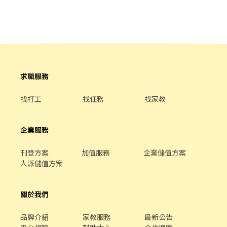
間門市 🔄 配合蝦皮店到店工作內容及鄰近有人店支援 💡 提供完整
- 智取店 桃園市桃園區自強路6號1樓 桃園祥七 - 智取店 桃園市桃園
教育訓練＋店面實習，新手也OK！ ◆上班時間&薪資 💰時薪229 晚
區天祥七街30號1樓 💰工作時間：(給你選) 【固定班別、每周至少
班另有獎金+20=時薪249 ⏰ 時段： 早班：07:30-12:30、08:30-
配合4天，包含六日至少一天】 ↓↓一般門市↓↓ 早班－10:30-
13:30 晚班：17:30-23:30、18:30-23:30、17:30-22:30 👉 彈性排班
17:30 晚班 － 16:15-22:45/18:45-22:45 ↓↓智取店↓↓ 早班－
2～6小時，視情況需加班 假日早班：07:00-12:00 假日晚班：
07:00-12:00/07:30-12:30/08:00-13:00/08:30-13:30 晚班－17:30-
17:30-23:30 👉 彈性排班2~6小時，視情況需加班 . 📅 一週至少給班
23:00/18:30 - 23:00 夜班 － 23:30 - 03:30 🔺需能搬重10-15KG 🔺須
4 天（假日需能配合） ⚠️ 需配合加班，搬運重物（約 15 公斤） - ◆
配合鄰近店點支援 🔺僅招募長期 ☆*: .｡. o(≧▽≦)o .｡.:*☆ ✍應徵、
求職服務
上班地點 主要門市(需跑鄰近智取門市) 桃園民安 - 智取店 桃園市桃
詢問歡迎直接聯繫、填線上履歷 招募專員：林小姐
園區民安路124號1樓 桃園大業 - 智取店 桃園市桃園區大業路一段
https://lin.ee/PGxf2s9 加入後請留言 :姓名/電話/應徵工作截圖 💡
找打工
找任務
找家教
400號1樓 桃園龍城 - 智取店 桃園市桃園區龍城二街56號1樓 桃園朝
安心求職、應徵詢問不收錢
陽 - 智取店 桃園市桃園區朝陽街3號1樓 桃園桃鶯 - 智取店 桃園市桃
園區桃鶯路125號1樓 桃園同安 - 智取店 桃園市桃園區同安街336巷
企業服務
77號1樓 桃園寶慶 - 智取店 桃園市桃園區寶慶路296號1樓 桃園春日
- 智取店 桃園市桃園區春日路1171號1樓 ॰ॱꕤ*｡ﾟ॰ॱꕤ*｡ﾟ॰ॱꕤ*｡ﾟ
刊登方案
加值服務
企業儲值方案
॰ॱꕤ*｡ﾟ॰ॱꕤ*｡ﾟ 🎯員工福利 🛡️ 勞保、團保、勞退：保障你的未來與安
人派儲值方案
全！ ⛽ 油資/修繕補貼：車子🛵有保障，油資與維修費享 10% 補
貼！ 🫰🏻 推薦獎金：成功推薦朋友加入，可享 600 元推薦獎金！
🏅 國定假日加倍奉還：雙倍時薪工作更有動力！ ⚠️缺額變化快速，
關於我們
先搶先贏~
品牌介紹
家教服務
最新公告