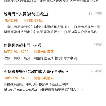
依法投保✔汽機車油資、維修補貼✔推薦獎金 🔥一般門市🔥 智取店
園市桃園區龍城二街56號1樓 桃園市桃園區朝陽街3號1樓 桃園市桃
🔥 任你選 無經驗不擔心!提供完整培訓+店面實習😃有計薪哦 🔺全台
園區桃鶯路125號1樓 桃園市桃園區同安街336巷77號1樓 桃園市桃
門市統一視訊面試🔺勿直奔門市nono 💰工作內容： 1.負責包裹收
晚班門市人員(計時工讀生)
12小時前
園區寶慶路296號1樓 桃園市桃園區春日路1171號1樓 - 🔸【依法投
寄、搬運、盤點、理貨等 2.提供顧客接待、收銀結帳等服務 3.維持
保】❶勞保。❷團保。❸勞退。 🔸【其他福利】❶油資補貼。❷推
門市作業區環境、清潔維護作業 4.智取店為無人商店，有單日跑點
時薪$196
桃園市桃園區
薦獎金 - 👇👇快速應徵通道👇👇 🔜請加入專員窗口 :
需求，騎車到各門市理貨(非送貨) (單日跑點1-5間門市，需自備機
．提供商品詢問或主動提供建議給客人選擇。 ．負責商品擺放、清
https://lin.ee/sSSCigY 加入後留言:姓名/電話/找威利 安排面試 蝦
車&駕照) 5.協助區經理執行門市營運、維護 📢薪資待遇 一般門市時
理櫥窗及維持門市內外的清潔及美觀。 ．負責向客人介紹商品內容
皮(地區) ⛔無抽成無費用✊其他職缺也可詢問👌安心就業免煩惱
薪 211元 智取店(無人店) 早班時薪224元 智取店(無人店) 晚班時薪
與價格，以協助客人選擇。 ．負責商品成交後之包裝、收款、交付
244元 智取店(無人店) 夜班時薪264元 🏡門市地點 ↓↓一般門市
商品及發票。 ．負責在當班結束前，統計銷售情形、盤點貨品存
連鎖超商超市門市人員
1天前
↓↓ 桃園桃鶯二店 桃園市桃園區桃鶯路230-1號1樓 桃園國強店 桃
量。 ．負責在當班結束後，門市內外的清潔及閉店工作。
園市桃園區國強一街420號1樓 桃園莊敬店 桃園市桃園區莊敬路一段
時薪$196 ~ $200
桃園市桃園區
320號1樓 桃園中埔店 桃園市桃園區中埔一街105號1樓 桃園永安店
收銀，驗收，補貨，調整歸位及其他門市需求事項
桃園市桃園區永安路290號1樓 桃園民有店 桃園市桃園區民有三街
425號1樓 桃園宏昌店 桃園市桃園區宏昌五街26號1樓 ↓↓智取店
↓↓ 桃園大業 - 智取店 桃園市桃園區大業路一段400號1樓 桃園民
🍿桃園 蝦蝦🦐智取門市人員🥑早/晚/假日班
2小時前
安 - 智取店 桃園市桃園區民安路124號1樓 桃園同安 - 智取店 桃園市
時薪$224 ~ $488
桃園市桃園區
桃園區同安街336巷77號1樓 桃園春日 - 智取店 桃園市桃園區春日路
♾️快速應徵找小拉UU♾️ ❶請先填寫線上履歷：
1171號1樓 桃園桃鶯 - 智取店 桃園市桃園區桃鶯路125號1樓 桃園朝
https://reurl.cc/ep0zrm ❷完成後點擊連結"加入：
陽 - 智取店 桃園市桃園區朝陽街3號1樓 桃園龍城 - 智取店 桃園市桃
https://lin.ee/IUNhL0k ❸加入後請留言【姓名/電話/應徵蝦皮】
園區龍城二街56號1樓 桃園寶慶 - 智取店 桃園市桃園區寶慶路296號
॰ॱꕤ*｡ﾟ॰ॱꕤ*｡ﾟ॰ॱꕤ*｡ﾟ॰ॱꕤ*｡ﾟ॰ॱꕤ*｡ﾟ ◆工作內容 📦 包裹收寄、搬
1樓 ↓↓夜班限定↓↓ 桃園正康 - 智取店 桃園市桃園區正康一街
運、盤點、理貨、上架 🧹 維持門市環境及清潔 🏃‍♂️ 單日需跑點 1～5
216號1樓 桃園安東 - 智取店 桃園市桃園區安東街13號1樓 桃園自強