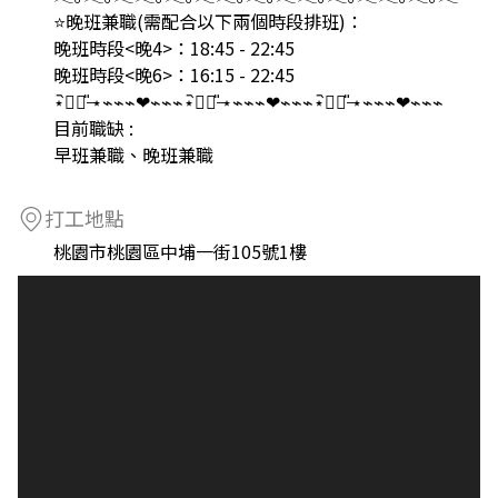
⭐️晚班兼職(需配合以下兩個時段排班)：
晚班時段<晚4>：18:45 - 22:45
晚班時段<晚6>：16:15 - 22:45
⋆᷆♡⃘̎ ̶⋆⌁⌁⌁❤︎⌁⌁⌁⋆᷆♡⃘̎ ̶⋆⌁⌁⌁❤︎⌁⌁⌁⋆᷆♡⃘̎ ̶⋆⌁⌁⌁❤︎⌁⌁⌁
目前職缺 :
早班兼職、晚班兼職
打工地點
桃園市桃園區中埔一街105號1樓