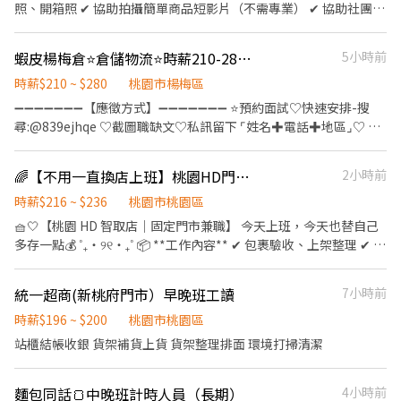
18:30–23:30 夜班｜23:30–03:30 有假日班 ( 只上週末和國定假日
照、開箱照 ✔ 協助拍攝簡單商品短影片（不需專業） ✔ 協助社團、
蘆竹、中壢、龜山、新屋、八德、平鎮 ━━━━━━━━━━━━
) 📌 工作地點 三義中正-智取店：苗栗縣三義鄉中正路57號1樓 三灣
粉專商品更新 ✔ 簡單倉庫整理 📍工作時間 ✔ 平日 13:00～17:00 ✔
📩 【火速卡位應徵流程】 ➊ 點擊填寫廠商制式履歷（1分鐘完成，
中正-智取店：苗栗縣三灣鄉中正路303號1樓 大湖中山-智取店：苗
依出貨量彈性安排 📍我們希望你 ✔ 細心、負責（出貨不能出錯） ✔
快速安排送審）： 👉https://reurl.cc/Wbek79 🔒 【隱私防線】個資
蝦皮楊梅倉⭐倉儲物流⭐時薪210-280⭐班別任選⭐福利完整⭐蝦倉CC
5小時前
栗縣大湖鄉中山路40號1樓 公館信義-智取店：苗栗縣公館鄉信義街
動作俐落、不拖延 ✔ 願意學習新事物 ✔ 平常有在使用 IG、
僅供廠商審核，敏感欄位（身分證/詳細地址）錄取前皆可先不填！
8之1號1、2樓 苗栗近光店：苗栗縣公館鄉近光路88號1樓 竹南龍山
Threads 或 Facebook ✔ 不排斥拍商品、拍短影片 ✔ 可長期配合者
時薪$210 ~ $280
桃園市楊梅區
➋加入留言： 👉https://lin.ee/OBnhVN5 私訊留下 ⌜姓名+電話
店：苗栗縣竹南鎮龍山路三段343號1樓 苗栗自治店：苗栗縣苗栗市
優先 📍加分條件✨ ✔ 有包貨／出貨經驗 ✔ 做過電商相關工作 ✔ 喜
➖➖➖➖➖➖➖【應徵方式】➖➖➖➖➖➖➖ ⭐預約面試♡快速安排-搜
+應徵蝦皮門市人員」💥
自治路393號1樓 頭份自強-智取店：苗栗縣頭份市自強路28號1樓
歡拍照、拍短影片 ✔ 可配合旺季加班 ✔ 會使用 CapCut、Canva 更
尋:@839ejhqe ♡截圖職缺文♡私訊留下 ⌜姓名✚電話✚地區⌟♡ ⭐
頭份東興店：苗栗縣頭份市東興路122號1樓 頭份信東店：苗栗縣頭
加分（不會也沒關係） ⚠ 工作內容需久站、需搬貨 ⚠ 適合細心、
諮詢電話：0968-932-553-黃S ❌求職免收費❌絕無詐騙┃⭕️免費諮
份市信東路二段106號1樓 大園三和-智取店：桃園市大園區菓林路8
負責、不怕忙碌的人 💡 如果你平常喜歡拍照、拍影片、逛 IG 或
詢⭕️安心上工 ➖➖➖➖➖➖➖➖➖➖➖➖➖➖➖➖➖➖➖ ✅ 班別可依需求選
號1樓 大園大豐店：桃園市大園區大豐二街70號1樓 大園大觀-智取
🌈【不用一直換店上班】桃園HD門市✨時薪216–236｜可週休二日
2小時前
Threads，歡迎加入我們！不用是專業攝影或剪輯，只要願意學、
擇 ✅ 新進人員先從現場作業實習 ✅ 具年終獎金及年度調薪機會 📍
店：桃園市大園區大觀路598號1樓 大園田心-寄件店：桃園市大園
願意嘗試即可。
【工作地點】 桃園市楊梅區梅獅路二段616巷000號 📦【倉儲物流
時薪$216 ~ $236
桃園市桃園區
區大觀路428號1樓 大園致遠-智取店：桃園市大園區致遠一路30號1
專員】 ⏰ 班別任選 早班(07:00-16:00) 午班(14:00-23:00) 大夜班
🧺🤍【桃園 HD 智取店｜固定門市兼職】 今天上班，今天也替自己
樓 大園崁腳-智取店：桃園市大園區和平西路108號1樓 大園菓林
(00:00-09:00) 小夜班(18:00-03:00) 💼 工作內容 執行商品進貨及出
多存一點💰 ˚₊‧୨୧‧₊˚ 📦 **工作內容** ✔ 包裹驗收、上架整理 ✔ 揀
店：桃園市大園區菓林路145號1樓 大園新生-智取店：桃園市大園
貨作業 包裹理貨及異常包裹處理 排除每日現場作業異常 掌握每日及
貨、打包、智取櫃補貨 ✔ 配送資訊回報 ✔ 門市環境整理 ✨ 工作內
區新生路145號1樓 大園新興店：桃園市大園區新興路139號1樓 大
小組作業進度 協助帶領10人以上工作小組 完成主管交辦事項 📌 新
容單純 ✨ 無經驗也會一步一步教 ⊹ ࣪ ˖────────────⊹ ࣪
溪民權-智取店：桃園市大溪區民權東路162號1樓 中壢中美-智取
統一超商(新桃府門市）早晚班工讀
7小時前
進人員不會立即負責管理團隊，將先從現場作業開始實習；熟悉工
˖ 🕒 **班別自由選** ☀️ 13:00－17:00｜💰 時薪216元 🌙 18:00－
店：桃園市中壢區中美路一段53號1樓 中壢中原-智取店：桃園市中
作流程後，再依個人表現安排管理任務。 💰【薪資待遇】 時薪
22:00｜💰 時薪236元 ✔ 固定班別 ✔ 不用輪班 ✔ 固定同一間門市 ⊹ ࣪
時薪$196 ~ $200
桃園市桃園區
壢區中北路40號1樓 中壢公園店：桃園市中壢區公園路二段133號1
$210～$280 ※ 實際薪資依應徵職務、選擇班別、相關經驗及面試
˖────────────⊹ ࣪ ˖ 📍 **工作地點** 桃園市桃園區守法
樓 中壢央大-智取店：桃園市中壢區民族路三段396號1樓 中壢民族
站櫃結帳收銀 貨架補貨上貨 貨架整理排面 環境打掃清潔
結果核定 🎁【工作福利】 年終獎金：依公司年度營運狀況及個人績
路21號1樓 （HD 智取店） ⊹ ࣪ ˖────────────⊹ ࣪ ˖ 🌼 **
店：桃園市中壢區民族路五段88號1樓 中壢成章店：桃園市中壢區
效評定 年度調薪：依公司年度營運狀況及個人績效評估
這份工作適合你，如果…** ✔ 想找穩定兼職 ✔ 希望固定時間上下班
成章一街170號1樓 中壢松勇店：桃園市中壢區松勇路198號1樓 中
麵包同話🍞中晚班計時人員（長期）
4小時前
✔ 喜歡工作內容簡單、不複雜 ✔ 沒經驗也想嘗試 ⊹ ࣪
壢青商-智取店：桃園市中壢區青商路63號1樓 中壢健行-智取店：