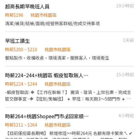
💚 雙週排班：時間彈性超好配 💙 補貼照顧：交通工具油資修繕，我
96號1樓 竹北中山店：新竹縣竹北市中山路57號1樓 竹北光明-智取
園市桃園區大興西路一段163號) 排班時間：平日12:00-21:00、假日
超商長期早晚班人員
10小時前
們挺你 💜 族群友善：身份不設限，歡迎各種背景的你！ .˚⊹ ⁺‧ 【
店：新竹縣竹北市光明五街319號1樓 竹北勝利二-智取店：新竹縣
12:00~21:00，會依照門市狀況安排 . 🔸 工作內容簡介： 接待顧客：
工作地點】‧⁺ ⊹˚. 桃園守法 - HD店 桃園市桃園區守法路21號 ☝️ 點
竹北市勝利十五街262號1樓 竹北嘉豐店：新竹縣竹北市嘉豐五路二
介紹 Gogoro 產品，引起顧客興趣 新車交車：整備清潔＋操作教
時薪$196
桃園市桃園區
選【立即應徵】我會速度回覆你！ ✌️ 或加入 🅻🅸🅽🅴：
段132號1樓 竹東民族店：新竹縣竹東鎮民族路58號1、2樓 竹東杞
學，讓車主安心上路 問卷活動：協助派發與收集，推廣品牌理念 服
清潔/補貨/結帳/面銷/經營熟客群組/完成交待事項
https://lin.ee/8rsUSDv 🤟 留言「姓名＋電話＋截圖職缺」就能聯
林店：新竹縣竹東鎮杞林路8號1樓 竹東站前-智取店：新竹縣竹東
務流程：依照標準流程執行，提升客戶滿意度 環境維護：保持門市
繫上～ 若想參考其他職缺，可以到我的Threads，看更多更多的職
鎮北興路一段611號1樓 芎林文山-智取店：新竹縣芎林鄉文山路437
整潔，提供良好賞車體驗 . 🙌 只要有熱情，歡迎你加入我們！ 讓我
缺喔♬ My Threads：tsaipei_ruby https://reurl.cc/7b2vad 別害
號1樓 湖口湖心店：新竹縣湖口鄉中山路一段569號1樓 新埔福德-智
早班工讀生
1天前
們一起用 Gogoro 改變城市的移動方式。 . 【✅ 應徵方式】 請點 ➡️
羞❌別害怕❌找工作聯繫我⭕
取店：新竹縣新埔鎮福德街17號1樓 新豐松柏-智取店：新竹縣新豐
https://lin.ee/XSpUAdyl 無法點擊請搜尋@922vyxod (要加@) 加
時薪$200 ~ $210
桃園市桃園區
鄉松柏街128號1樓 關西正義-智取店：新竹縣關西鎮正義路186號1
入後請按照格式留言或提供職缺截圖 謝謝 (其他區域也歡迎詢問)
餐點製作，收檯收桌，環境清潔，服務客人，環境衛生
樓 📌 薪資福利 ☀️ 早班時薪：$204 ~ $244 🌙 晚班時薪：$224 ~
$264 💼 勞健保完整保障 🛵 交通補助（機車/汽車皆有） 📚 線上訓
練，零經驗也能快速上手 🧘 固定班別，免輪班更安心 🍱 雙週排班
時薪224~244⚡桃園區 蝦皮智取無人店PT🎈無經驗OK/固定班別
15小時前
制，工作生活雙平衡 🔽🔽如何應徵?🔽🔽🔽 👉快速連結：
時薪$224 ~ $244
桃園市桃園區
【https://lin.ee/L61OXnF】 或者 賴ID：@nhy5896h 👉截圖職缺
文 👉私訊留下 【姓名、電話、應徵蝦皮門市人員、找霍專員應徵】
-蝦皮智取店: 🔶【工作在幹嘛？】 搬貨、理貨、上架包裹、完成主
管交辦事宜 -🔶【班別/免輪班】 🔸 早班：每天跑3～5間門市 🔸 晚
班：每天跑1～3間門市 - 🔶工作時間(通常上班時間2~4小時)： 🔸早
班：08:00～13:00 🔸晚班：18:30～22:30 一周至少配合4天,六日需
時薪264⭐桃園Shopee門市💰回家順路來打工🧡免體撿快速報到
4小時前
要能配合排班~~~ - 🔶【智取店所需條件】 • 有駕照、有機車，需
要支援鄰近智取店 • 可搬重10~15KG 物流箱 • 若沒有機車的話可
時薪$211 ~ $264
桃園市桃園區
考慮蝦皮一般有人店應徵 - 🔶【時薪】:224~244 🔶【門店缺額】 桃
【目前僅招募長期唷】 新增夜班>>時薪264元 名額有限卡緊來ㄟ ✔
園市桃園區民安路124號1樓 桃園市桃園區大業路一段400號1樓 桃