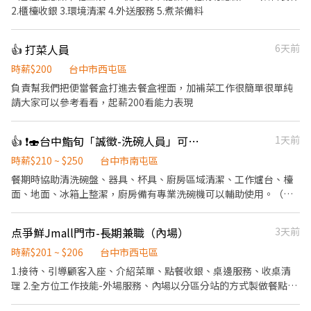
2.櫃檯收銀 3.環境清潔 4.外送服務 5.煮茶備料
👍 打菜人員
6天前
時薪$200
台中市西屯區
負責幫我們把便當餐盒打進去餐盒裡面，加補菜工作很簡單很單純
請大家可以參考看看，起薪200看能力表現
👍 ❗️🍣台中鮨旬「誠徵-洗碗人員」可長期配合者為優先考量。（週日、週一店休）
1天前
時薪$210 ~ $250
台中市南屯區
餐期時協助清洗碗盤、器具、杯具、廚房區域清潔、工作爐台、檯
面、地面、冰箱上整潔，廚房備有專業洗碗機可以輔助使用。（廚
房不大、工作簡單）
点爭鮮Jmall門市-長期兼職（內場）
3天前
時薪$201 ~ $206
台中市西屯區
1.接待、引導顧客入座、介紹菜單、點餐收銀、桌邊服務、收桌清
理 2.全方位工作技能-外場服務、內場以分區分站的方式製做餐點、
出餐管理、確認餐點品質 3.外帶、外送平台顧客點餐服務 4.顧客關