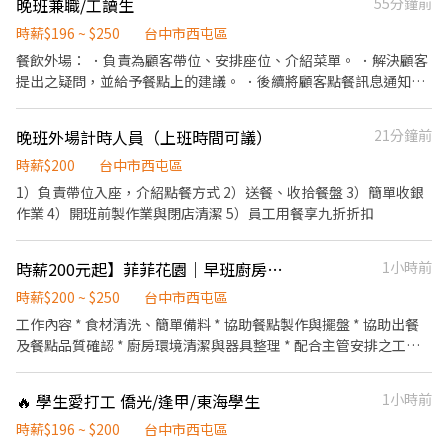
晚班兼職/工讀生
55分鐘前
依照課表做安排調整時薪196～210，依照工作表現調整薪資，依每
階段考核再調薪 📌不定期發放員工獎金和聚餐活動 📌基本、健保、
時薪$196 ~ $250
台中市西屯區
勞退一定會保，店裡更為你投保團保維護你的安全！ 《注意事項》
餐飲外場： ．負責為顧客帶位、安排座位、介紹菜單。 ．解決顧客
▶️階段性熟悉各個工作崗位 ▶️表現優異、業績達標會另外有獎金！
提出之疑問，並給予餐點上的建議。 ．後續將顧客點餐訊息通知廚
▶️飲料店工作較繁忙，需細心且負責 ▶️排班制，需穩定、長期配
房做餐，或可進行簡易餐飲之料理，如：烤土司或調配飲料等。 ．
合，有良好的出勤，不遲到不請假 ▶️需有駕照，有經驗佳，無經驗
於顧客用餐完畢後，負責收拾碗盤與清理環境。 ．並負責結帳、收
晚班外場計時人員（上班時間可議）
21分鐘前
也可
銀等工作。 餐飲內場： ．擔任廚師的助手，處理烹飪前與烹飪中之
準備工作與其他餐廳相關事務。 ．負責洗、剝、削、切各種食材。
時薪$200
台中市西屯區
．負責清理工作環境、設備和餐具。 ．準備不同餐點所需要的食
1）負責帶位入座，介紹點餐方式 2）送餐、收拾餐盤 3）簡單收銀
材。 ．協助測量食材的容量與重量。 ．負責擺盤、打包外帶服務。
作業 4）開班前製作業與閉店清潔 5）員工用餐享九折折扣
時薪200元起】菲菲花園｜早班廚房工讀生｜供餐｜彈性排班｜歡迎學生、二度就業
1小時前
時薪$200 ~ $250
台中市西屯區
工作內容 * 食材清洗、簡單備料 * 協助餐點製作與擺盤 * 協助出餐
及餐點品質確認 * 廚房環境清潔與器具整理 * 配合主管安排之工作
事項 ✨ 無經驗可，完整教育訓練，會有夥伴一步一步帶領，不用擔
心沒有餐飲經驗。 我們希望你： * 做事細心、有責任感 * 願意學
🔥 學生愛打工 僑光/逢甲/東海學生
1小時前
習、配合團隊合作 * 具時間觀念，能長期配合者優先
時薪$196 ~ $200
台中市西屯區