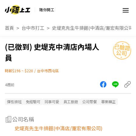
隨你開工
首頁
台中市打工
史堤克先生牛排館(中清店/寁宏有限公司)
史堤克中清店內場人
員
時薪$196 ~ $220
/
台中市西屯區
4週前
彈性排班
免經驗可
同事可愛
員工旅遊
公司聚餐
畢業轉正
公司名稱
史堤克先生牛排館(中清店/寁宏有限公司)