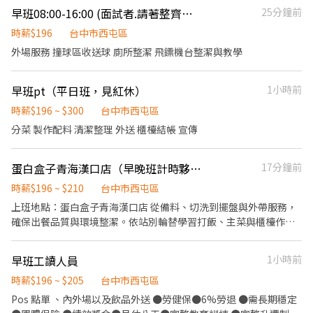
係經營 5.維持門市整潔 ●優異表現獎不完 國內外旅遊獎勵*、通過
早班08:00-16:00 (面試者.請著整齊服裝）
25分鐘前
檢定調薪、每年優良、資深員工頒發純金金幣並公開表揚。 ●職涯
發展免煩惱 年展店30家升遷快、海外派駐工作機會。 ●休閒工作都
時薪$196
台中市西屯區
並重 休閒活動補助及獎勵金(公司自辦三鐵、長泳、路跑、馬拉松
外場服務 撞球區收送球 廁所整潔 飛鏢機台整潔與教學
等)、旅遊補助。 ●節慶與你同歡樂 生日抵用券*、三節禮金*、婚
喪喜慶補貼*、尾牙餐會及禮品。 ●團隊員工全面顧 門市免費供
早班pt（平日班，見紅休）
1小時前
餐、消費9折優惠、員工購物、特約商店折扣*、天災出勤交通補
助、急難救助金*。 ●獎勵好學的夥伴 進修補助、在學員工獎學
時薪$196 ~ $300
台中市西屯區
金。 ●保險保障通通有 勞、健保、團保及每月提撥勞工退休新制
分菜 製作配料 清潔整理 外送 櫃檯結帳 宣傳
6%。 ●健康全為你把關 駐點醫生健康諮詢、員工免費健檢。 *依職
等有所區別
蛋白盒子青海漢口店（早晚班計時夥伴）
17分鐘前
時薪$196 ~ $210
台中市西屯區
上班地點：蛋白盒子青海漢口店 從備料、切洗到擺盤與外帶服務，
確保出餐品質與環境整潔。依站別輪替學習打飯、主菜與櫃檯作
業，培養默契與溝通能力
早班工讀人員
1小時前
時薪$196 ~ $205
台中市西屯區
Pos 點單 、內外場以及飲品外送 ●勞健保●6%勞退 ●需長期穩定