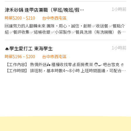
津禾砂鍋 逢甲店兼職（早班/晚班/假日）
1小時前
時薪$200 ~ $210
台中市西屯區
🆗讓努力的人翻轉未來 團隊·用心·誠信·創新 ✅收送餐 ✅餐點介
紹 ✅餐評收集 ✅結帳收銀 ✅小菜製作 ✅餐具洗滌（有洗碗機） 各站
區輪動學習，促進團隊協作 友善工作環境，力行禮貌文化 實現營運
分潤，不定期員工福利 店對抗激勵活動 凝結團隊向心 為自己未來努
🔥學生愛打工 東海學生
1小時前
力一把 期待共好、利他
時薪$196 ~ $200
台中市西屯區
【工作內容】 熱情外送🛵 櫃檯收找零💰 廚房煮茶 🧑‍🍳 吧台雪克 🥤
【工作時間】 排班制，基本時數4～8小時 上班時間面議，可配合課
表排班，兼職可配合 另有FT空缺歡迎詢問😉 【公司福利】 享團
保、勞健保及勞退、免費員工飲品、生日禮金、三節禮金與中秋禮
品、油資津貼、打烊津貼、特休代金、尾牙