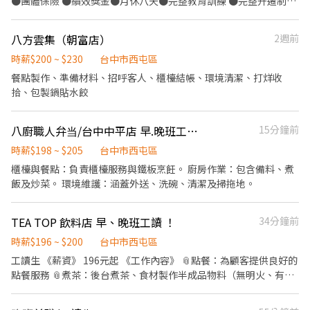
●團體保險 ●績效獎金●月休八天●完整教育訓練 ●完整升遷制度
●三節獎金 ●定期員工聚餐 ●定期員工旅遊 ●有熱忱的你歡迎加入
我們
八方雲集（朝富店）
2週前
時薪$200 ~ $230
台中市西屯區
餐點製作、準備材料、招呼客人、櫃檯結帳、環境清潔、打烊收
拾、包製鍋貼水餃
八廚職人弁当/台中中平店 早.晚班工讀生，全天班人員
15分鐘前
時薪$198 ~ $205
台中市西屯區
櫃檯與餐點：負責櫃檯服務與鐵板烹飪。 廚房作業：包含備料、煮
飯及炒菜。 環境維護：涵蓋外送、洗碗、清潔及掃拖地。
TEA TOP 飲料店 早、晚班工讀 ！
34分鐘前
時薪$196 ~ $200
台中市西屯區
工讀生 《薪資》 196元起 《工作內容》 📎點餐：為顧客提供良好的
點餐服務 📎煮茶：後台煮茶、食材製作半成品物料（無明火、有冷
氣） 📎搖茶：依照客人需求準確調製飲品 📎外送：提供外送車，不
用騎自己的車 《工作福利》 📌每週彈性排班四〜五天 📌上班時間可