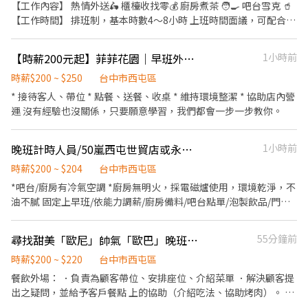
【工作內容】 熱情外送🛵 櫃檯收找零💰 廚房煮茶 🧑‍🍳 吧台雪克 🥤
【工作時間】 排班制，基本時數4～8小時 上班時間面議，可配合課
表排班，兼職可配合 另有FT空缺歡迎詢問😉 【公司制度】 公開透
明的升遷制度 完整的教育訓練 【公司福利】 享團保、勞健保及勞
【時薪200元起】菲菲花園｜早班外場工讀生｜供餐｜彈性排班｜歡迎學生、二度就業
1小時前
退、免費員工飲品、生日禮金、三節禮金與中秋禮品、油資津貼、
打烊津貼、特休代金、尾牙
時薪$200 ~ $250
台中市西屯區
* 接待客人、帶位 * 點餐、送餐、收桌 * 維持環境整潔 * 協助店內營
運 沒有經驗也沒關係，只要願意學習，我們都會一步一步教你。
晚班計時人員/50嵐西屯世貿店或永安店（需長期）
1小時前
時薪$200 ~ $204
台中市西屯區
*吧台/廚房有冷氣空調 *廚房無明火，採電磁爐使用，環境乾淨，不
油不膩 固定上早班/依能力調薪/廚房備料/吧台點單/泡製飲品/門市
清潔⋯（逐步教學）/人員好相處，管理不會情緒化/依能力調薪*月
休8-10天
尋找甜美「歐尼」帥氣「歐巴」晚班/假日長期工讀/假日長期工讀
55分鐘前
時薪$200 ~ $220
台中市西屯區
餐飲外場： ．負責為顧客帶位、安排座位、介紹菜單 ．解決顧客提
出之疑問，並給予客戶餐點 上的協助（介紹吃法、協助烤肉）。 於
顧客用餐完畢後，負責收拾碗盤與清理環境。 ．