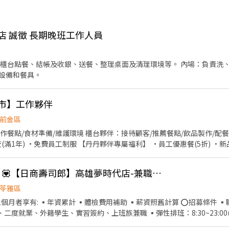
店 誠徵 長期晚班工作人員
、櫃台點餐、結帳及收銀、送餐、整理桌面及清理環境等。 內場：負責洗
設備和餐具。
門市】工作夥伴
前金區
作餐點/食材準備/維護環境 櫃台夥伴：接待顧客/推薦餐點/飲品製作/配餐
查(滿1年) ·免費員工制服 【丹丹夥伴專屬福利】 ·員工優惠餐(5折) 
《時薪假日200元起》💟【日商壽司郎】高雄夢時代店-兼職人員
苓雅區
▪年資累計 ▪體檢費用補助 ▪薪資照舊計算 ⭕招募條件 ▪職前教育訓練，👏歡迎無經
、二度就業、外籍學生、實習簽約、上班族兼職 ▪彈性排班：8:30~23:0