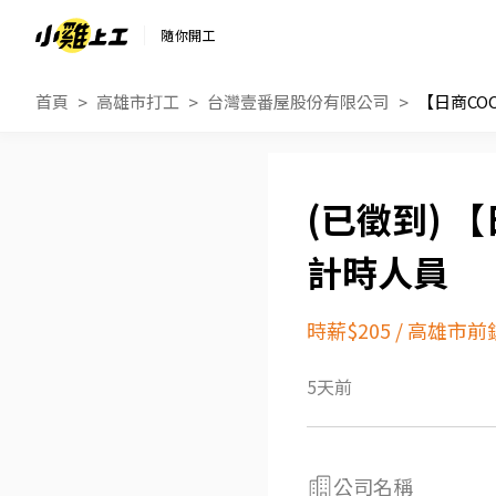
隨你開工
首頁
高雄市打工
台灣壹番屋股份有限公司
【日商CO
【
計時人員
時薪$205
/
高雄市前
5天前
公司名稱