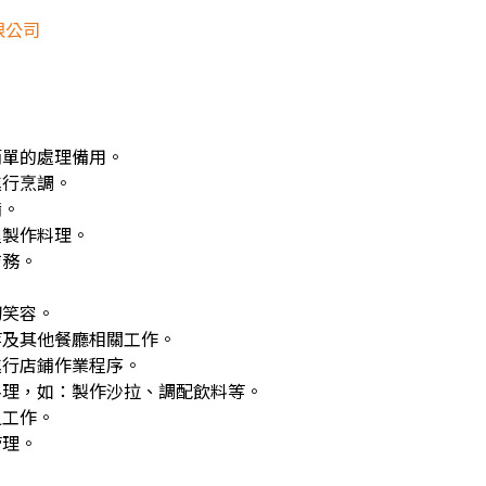
限公司
簡單的處理備用。
進行烹調。
備。
程製作料理。
店務。
切笑容。
等及其他餐廳相關工作。
進行店鋪作業程序。
料理，如：製作沙拉、調配飲料等。
之工作。
管理。