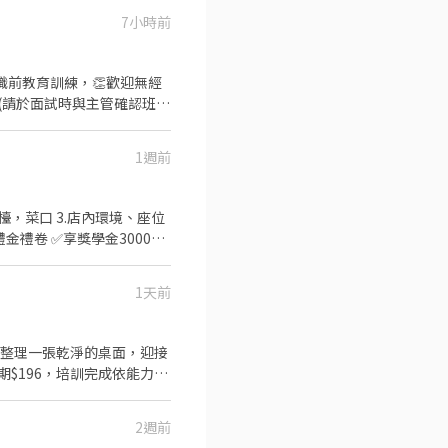
7小時前
烹飪技巧，還可接觸店鋪的經
的機會 ▪享有完善的福利制
平價壽司，致力成為頂尖品
0(請於面試時與主管確認班
1週前
烹飪技巧，還可接觸店鋪的經
的機會 ▪享有完善的福利制
檯，菜口 3.店內環境、座位
平價壽司，致力成為頂尖品
00/人 ✅享完整教育訓練
班 ⚠️可配合長期 ⚠️須
1天前
新整理一張乾淨的桌面，迎接
2週前