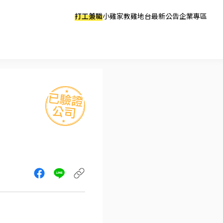
打工兼職
小雞家教
雞地台
最新公告
企業專區
】