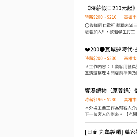
整理→物品收納→清潔整理環境維護 等 ▪內場 商品進貨、準備、整理→料理製作→提供餐
獎金福利 ▪生日禮券 ▪不定期活動
注重團隊合作及交流，採納
時薪$200 ~ $210
高雄市
營管理，例如：成本控管及
⭕復職同仁歡迎 離職未滿三個月者享有: 
度，加班費為5分鐘為單位
驗者加入!! ▪歡迎學生打工
牌 ⭕基本保障 ①加班費(以5分鐘為單位計算) ②勞保、健保、意外險 ③每月提撥勞工退休新制6% ④特休／年假按照勞基法規定
表) ⭕工作內容 ▪外場 帶客入座→介紹、現場服務→商品提供→食材補充→簡單飲料製作→ 確認結帳金額→收銀結帳→客席收桌
⑤颱風天出勤津貼補助 ⑥員工店內用餐折
整理→物品收納→清潔整理環境維護 等 ▪內場 商品進貨、準備、整理→料理製作→提供餐
實習生 福利制度完善，提
❤️200●瓦城夢時代
獎金福利 ▪生日禮券 ▪不定期活動
注重團隊合作及交流，採納
時薪$200 ~ $230
高雄市
營管理，例如：成本控管及
📌工作內容： 1.顧客用
度，加班費為5分鐘為單位
區清潔整理 4.開店前準備及閉店整理作業 ➖➖➖➖💯員工福利💯➖➖➖➖ ✅供員工餐員
牌 ⭕基本保障 ①加班費(以5分鐘為單位計算) ②勞保、健保、意外險 ③每月提撥勞工退休新制6% ④特休／年假按照勞基法規定
／1學期 ✅享假日貢獻獎金
⑤颱風天出勤津貼補助 ⑥員工店內用餐折
✅享年度體檢費用補助 ✅國
實習生 福利制度完善，提
饗湯鍋物（原養鍋）徵
體檢 ✔️無抽成✔️最新職缺✔️快速上工✔️服務第一 🤩 #主管，夥伴親切，工作可以帶來成就感，歡迎ㄧ起來工作 外場兼職服務員
(挑戰時薪250元) 時薪:200-23
時薪$196 ~ $230
高雄市
服務。 3、專業介紹餐點，同時善於銷售，提升餐廳業績。 員
＊外場主要工作為幫客人介
進到任何一間集團的餐廳，本人憑員工證【員工折扣】
下一位客人的到來。 【老闆下令計時人員也要好好照顧】 時薪$196~$230(依照能力表現考核） 試用期$196，培訓完成依能力調
私雙層保障，家人放心你也安心 ☆ 以為獎金只有年終和績效 1. 同學們那你就錯囉~我們還有【在學同仁獎學
整 【保障員工的權利，讓員工做得安心】 1.勞健保。 2.職災保險。 3.每月提撥6%勞退退休金。 【老闆定制度，員工享福利】 1.
錢也別忘
排休。 2.PT計時人員給予彈性排班制
可配合不同班別佳