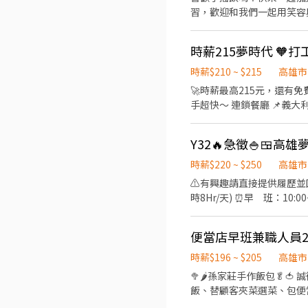
(需符合申請條件): 年終獎金、
習，歡迎和我們一起用笑容
$5,000~$8,800、 住院慰
正式員工。 🌟年資累計、底
入我們吧!!💯
時薪$210 ~ $215
高雄市
🚀時薪最高215元，還有免費員餐！ 想在暑假賺錢又省錢？快來加入我們的餐廳小幫手團隊！ 不
手超快～ 連鎖餐廳 📌義大利麵、壽喜燒、天婦羅都有哦 ✨工
食，一石二鳥 安心保障：依法投保，權益不打折 📍工作地點： BPP夢時代>
時薪210元，六日出勤再加碼+5→215元！ 🕒排班時段： 早班 09:00~18:00 晚班 
4天(包含至少一天六日) 👩‍🍳工作內容： 外場：點餐帶位、介紹餐點、收桌、洗滌 ♥應徵流程 填寫線上履歷>>參加視訊說明>>門
市面試 順利錄取後需配合體撿>>安排報到哦 🔸🔸🔸🔸🔸🔸🔸🔸
時薪$220 ~ $250
高雄市
https://lin.ee/PGx
⚠️有興趣請直接提供履歷並回答應徵問題⚠️
時8Hr/天) ⏰早 班：10:00~ 
--------------- 
議 3. 上水、上餐並提供有關
便當店早班兼職人員2
烹飪前置備料作業 2. 各項定食
-----------------
時薪$196 ~ $205
高雄市
實習業務，可與學校簽訂相關
🥦🌶孫家莊手作飯包🥬🍅 誠
每月工時達成獎勵，總工時達
飯、替顧客夾菜選菜、包便當出餐、環境清潔 等等與同事配
提供16-20小時排班。兩
$196-205 依能力調薪 享勞健職保 勞退6% 享團保 ✖️沒責任感，慣性遲到，常請假者，請繞道。 🗽