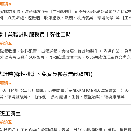
前鎮區
過職前訓練，時薪達200元 【工作說明】 ►不分內/外場都是屬於合併
、炸天婦羅、包飯糰、收銀結帳、洗碗、收拾餐具、環境清潔..等 【工作時間
排班時間） 【薪資福利】 1. 提供員工餐 2. 國定假日雙倍薪 3. 提供優秀同仁
休假 7.福委會福利補助 ★★多項福利歡迎您加入我們★★ 總是提供好吃日式
徵｜兼職計時服務員｜彈性工時
前鎮區
飲料配置、出餐送餐，會接觸些許炸物製作。 內場作業： 負責漢堡、油炸等餐點製作、
排休兩天！（可配合假日優先考量） 時薪：196 享勞保、健保、團保 滿四小供一
迎喜愛與人接觸、具服務熱忱的你加入我們！
計時(彈性排班、免費員餐🍜無經驗可!)
前鎮區
【預計今年12月開幕，尚未開幕前安排SKM PARK店現場實習。】🌟 【外場】: 顧客接待服務、飲
、環境維護等。 【內場】: 食材處理、出餐、碗盤清潔、環境維護等。 📍
. 時薪加給： 🔸【當月時數🈵120小時(含)以上，時薪$210起計!】 🔸【當
調薪： 🌟通過站區考核，時薪持續增加!🌟 📍《上班時間》： 早班:09:00-15
晚班工讀生
議，現場討論) 晚班:18:00-22:00(可面議，現場討論) 假日班:🔸須配合出勤
 🔸週給班，時間彈性好安排! 📍《福利制度》： 1.符合勞基法規(勞健
前鎮區
會、在職員工用餐6折、員工與親友同行7折。 3.福委會活動: 春酒抽獎、節
吧！ 工作內容有飲料調製、煮茶、外送、櫃檯收銀。 備料、整理環境 只要你有活力、