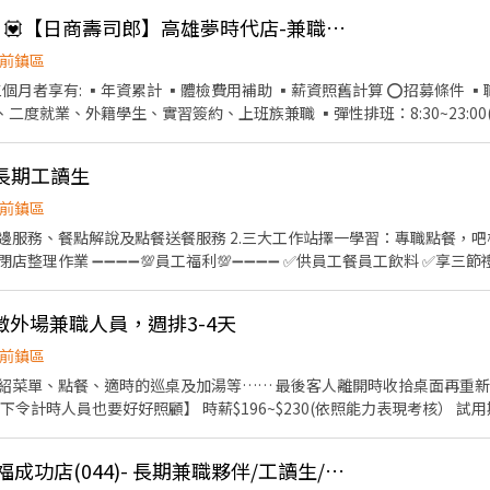
點→餐具清洗→庫存盤點、出貨 等 ⭕
《時薪假日210元起》💟【日商壽司郎】高雄夢時代店-兼職人員
競賽獎金 ▪💹一年4次考核及調薪 ▪💵加班費5分鐘為單位計算 ⭕企業魅力 ▪「以人為本」
同仁的意見，提升參與感 ▪除學習到日本商業禮儀、衛生知識及專業的
前鎮區
數據分析等專業知識 ▪升遷快速且制度完善，依努力及成果將有升遷加薪
▪年資累計 ▪體檢費用補助 ▪薪資照舊計算 ⭕招募條件 ▪職前教育訓練，👏歡迎無經
計算，重視員工的辛勤付出 ▪計畫拓展全台灣，讓更多人有機會品嚐美味
、二度就業、外籍學生、實習簽約、上班族兼職 ▪彈性排班：8:30~23:0
扣 ⑦提供員工制服 ⑧任職一年後提供免費健檢 ⭕其它 【實習相關】 歡迎餐飲相關科系
點→餐具清洗→庫存盤點、出貨 等 ⭕
供加班費
-長期工讀生
競賽獎金 ▪💹一年4次考核及調薪 ▪💵加班費5分鐘為單位計算 ⭕企業魅力 ▪「以人為本」
同仁的意見，提升參與感 ▪除學習到日本商業禮儀、衛生知識及專業的
前鎮區
數據分析等專業知識 ▪升遷快速且制度完善，依努力及成果將有升遷加薪
餐桌邊服務、餐點解說及點餐送餐服務 2.三大工作站擇一學習：專職點餐，吧
計算，重視員工的辛勤付出 ▪計畫拓展全台灣，讓更多人有機會品嚐美味
工飲料 ✅享三節禮金禮卷 ✅享獎學金3000元
（依貢獻度） ✅享績效達成獎金 ✅享勞保、團保、勞退 ✅享推薦費，兼職20
扣 ⑦提供員工制服 ⑧任職一年後提供免費健檢 ⭕其它 【實習相關】 歡迎餐飲相關科系
定假日出勤享雙倍薪資 ✅彈性排班，排班皆遵循勞基法 ⚠️學生平日可依課表排
供加班費
外場兼職人員，週排3-4天
0 【工作內容】 1、熱情接待顧客，提供優質的服務體驗。 2、積極瞭解顧客需求，並提供即時的
前鎮區
工福利： 1. 餐廳同仁：【免費供餐】多樣化的菜色讓你吃得開心 2.
紹菜單、點餐、適時的巡桌及加湯等…… 最後客人離開時收拾桌面再重
就可讓你吃飽飽 3. 【勞保、健保及6%勞退準備金提撥】 4. 【團保】公與
金】，希望你除了賺
記好好唸書 2.【三節禮品/餐券】送好禮、集團餐券，歡樂繽紛過好節
度。 3.專屬員工的特別用餐優惠及折扣。 4.附員工餐。 彈性排班可調整 每日排班4-8小時
[日商 丸亀製麵] 萬家福成功店(044)- 長期兼職夥伴/工讀生/彈性排班