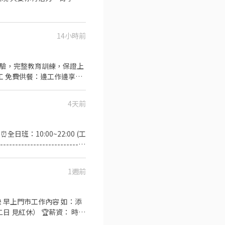
禮金$3,600、 生育禮金
6.可配合學校實習。 7.有機會轉
) 💯愛吃愛玩的夥伴，快加
14小時前
4天前
-- ⏰全日班：10:00~22:00 (工
---------------------
 答覆有關餐飲問題，必要時提供建
務》 1. 洗剝削切各種食材，
1週前
-----------------
校生加入，配合各大專院校學期、學年
小時薪資額外再加10元。 ✅
添
能排班最少4小時、每周最少須