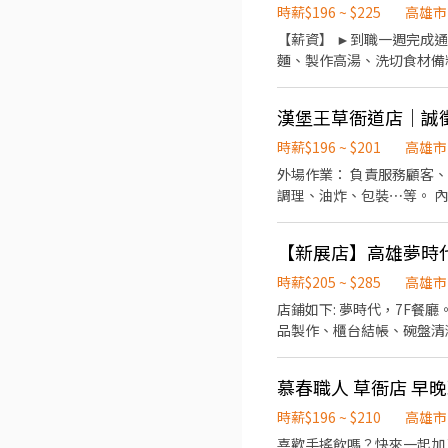
時薪$196 ~ $225
高雄市
【薪資】 ►到職一週完成通
麵、製作高湯、洗切食材備料
23:00（面試時請於主管確認
生日禮卷 6. 滿年資享特
漢堡王草衙道店｜誠
製麵)
時薪$196 ~ $201
高雄市
外場作業： 負責服務顧客、點餐收銀，
調理、油炸、包裝⋯等。 內外場皆需要遵守SOP製程，互相維護環境清潔，以及完成值班主管交辦之工作事項 歡迎有相關工作經
歷的優秀夥伴 可配合彈性排班，每週最少可
餐，員工制服 歡
【新展店】高雄夢時代
時薪$205 ~ $285
高雄市
店鋪如下: 夢時代，7F餐廳。 🌟
品製作、櫃台結帳、碗盤清潔
205元起(含全勤津貼5元) 2
時薪$215起計!】 3. 考核
慕春職人 草衙店 早
班:12:00-20:00(可面
班4~8H，時間彈性可面議!
時薪$196 ~ $210
高雄市
2.免費員餐、不定期店鋪聚
喜歡手搖飲嗎？快來一起加入我們