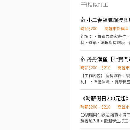
相似打工
👍 小二春福氣鍋復興
時薪$200
高雄市新興區
外場： ．負責為顧客帶位
料、煮鍋、清理廚房環境、
👍 丹丹漢堡【七賢
時薪$200 ~ $210
高雄市
【工作內容】 廚房夥伴：製
利】 ·團體保險 ·健康檢
時薪$200 ~ $210
高雄市
⭕復職同仁歡迎 離職未滿三個月者享有: 
驗者加入!! ▪歡迎學生打工
表) ⭕工作內容 ▪外場 帶客入座→介紹、現場服務→商品提供→食材補充→簡單飲料製作→ 確認結帳金額→收銀結帳→客席收桌