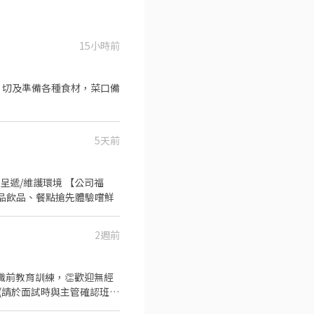
15小時前
、切及準備各種食材，菜口備
5天前
呈遞/維護環境 【公司福
·新品飲品、餐點搶先體驗嚐鮮
2週前
0(請於面試時與主管確認班