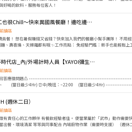
MVP獎金! 介紹人獎金最高$32,000、 獎助學金$1,000~$3,000、 結婚
與好喝的飲料，服務每位客人！
問金$2,000~$5,000、 喪事慰問金$1,100~$3,100。 5.年度免費健檢。 
薪依考核調升、符合條件獎勵金1萬8千🌟 8.停車費補助(依各店規範為主!
時薪215夢時代 🧡打工也很Chill～快來異國風餐廳！邊吃邊賺⭐長期限定
前鎮區
用經驗，完整教育訓練，保證上
作亮點： 免經驗門檻：新手也能輕鬆上工 免費供餐：邊工作邊享美
>外場 早班 晚班 前鎮區中華五路789號 💰薪資福利：
17:00~23:00 早班、中班任你選，每週只要配合
Y32🔥急徵🍚🍱高雄夢時代店_內/外場計時人員【YAYOI彌生軒】
 (◔◡◔)應徵、詢問歡迎直接聯繫 招募專員癩
前鎮區
f2s9 加入後請留言 :姓名/電話/應徵工作截圖
 --------------------------------------------------------
(當日最少4Hr) ⏰中/晚班：~22:00 (當日最少4Hr) ----------------------
【工作內容】 💪🥤《外場服務》 1. 佈置及清理餐桌、安排座位、為顧客帶位 2.
用餐的服務 4. 收銀服務 5. 工作區域和設備的清潔以及保養 🥦🥩《內場廚
H (週休二日）
及料理製作、出餐 3. 工作區域和設備的清潔以及保養 4. 訂貨、庫存控管學習 -----
-------------------- ⭕️歡迎對餐飲服務有高度的熱忱，態度積極認真的在
前鎮區
合約。 ✅2026年1-2月、6-8月、12月期間限定特別津貼！計時人員每
徵有責任心的工作夥伴 有餐飲經驗者佳。 便當業屬於「武市」動作需要快 早上門市工作內容 如：
100小時以上發放500元或達150小時以上者發放1,000元。 ✅一天中
合 內場廚物作業（需要時支援） （週休二日 見紅休） 🏆薪資： 時薪
周排班一次，可彈性調整。 ✅假日能排班的兼職人員
意者請先電聯或私訊，預約面