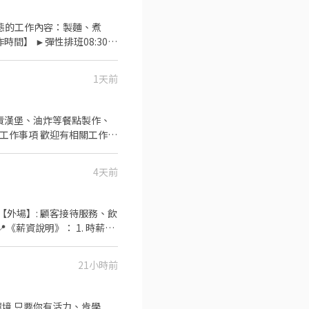
型態的工作內容：製麵、煮
】 ►彈性排班08:30-
績效獎金 4. 久任獎金 5.
餐飲的公司 台灣東利多(丸亀
1天前
4天前
《薪資說明》： 1. 時薪：
月時數🈵140小時(含)以上，
:00(可面議，現場討論) 中
21小時前
，且能整日排班者為主! 🔸當日排
保、雇主退休金提撥、意外險)。
慶禮品等。 4.獎金與津貼
肯學