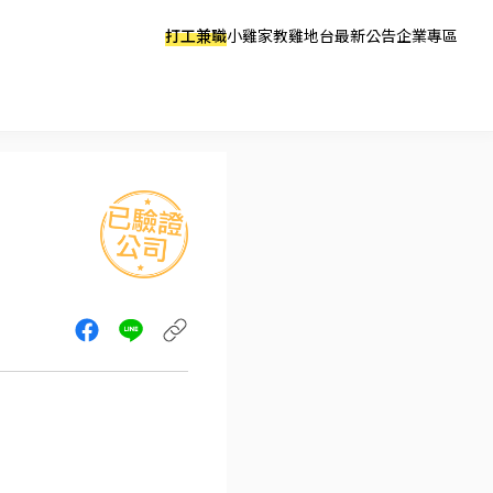
打工兼職
小雞家教
雞地台
最新公告
企業專區