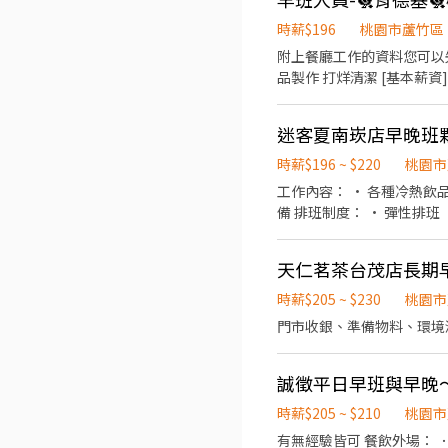
時薪$196
桃園市蘆竹區
附上餐廳工作的資料您可以先閱讀 
品製作 打烊清潔 [基本薪資]
員工制服、任職滿週年年度健檢 ✅上班時段彈性 ✅升遷制度完善 ✅歡迎二次就業、外籍人士 ✅適合學生課業、
互介紹，享有額外獎金 短期勿試
迷客夏南崁店早晚班
歡迎您加入肯德基桃園台茂
時薪$196 ~ $220
桃園市
工作內容： • 各種冷熱飲品調製 • 接待櫃檯收銀、點餐 • 提供飲品外送服務 • 維持店內與週遭整潔 • 後場配料製作與茶湯準
備 排班制度： • 彈性排班（每日最少 4 小時、最多 8 小時，可依個人需求彈性安排） • 月休 8～12天 公司制度： • 勞保、健
天仁茗茶台茂店長期
時薪$205 ~ $230
桃園市
門市收銀、準備物料、環境
誠徵平日早班與早晚
時薪$205 ~ $210
桃園市
有無經驗皆可 餐飲外場：