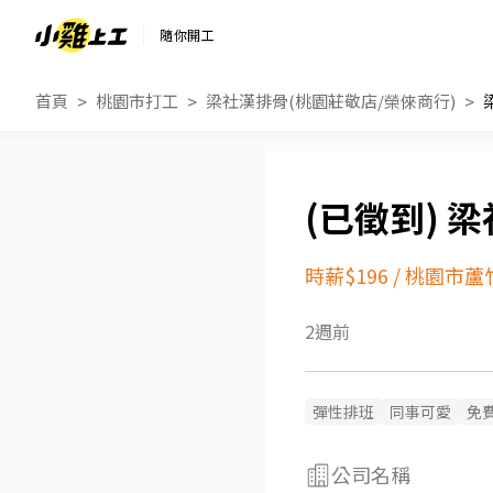
隨你開工
首頁
桃園市打工
梁社漢排骨(桃園莊敬店/榮倈商行)
梁
時薪$196
/
桃園市蘆
2週前
彈性排班
同事可愛
免
公司名稱