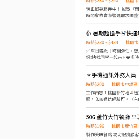
時薪$230 ~ $290
桃園市
現正招募夥伴中！ 誠徵『閉店』工讀生時薪230元起（含全勤） 營業
時間會依實際營運需求調整* 【福田商店 核心價值】 秉持著「福是人情，笑是招牌，酒是陪伴」的精神，成為最有人情味
屋。 【基本保障與其他福利】 ①勞保、健保、勞退提撥6%、僱主意外責任險 ②正式夥伴年終獎金與三節獎金、禮品 ③正式薪夥
伴年假10天起 （優於勞基法
容】環境整理/其他主管交
時薪$230 ~ $434
桃園市
✅ 單日臨派｜時間彈性，想上就上
錢❗️快找同學一起來⚡ ❤️多時段讓你選❤️
💸專區 晚短班: 17:30－22:30
~~~~~~~~~~~~~~~~~~~~
＊手機通訊外務人員
午14班：14:00－23:00 工作內容: 簡單分貨＋包裹整理 工作地點： 📍地址: 桃園市龜山區頂湖二街
━━━━━━━━━━━━━━━
時薪$200
桃園市中壢區
薪 $210 ▪ 晚班：18:00 - 03:00｜時薪 $240 地址: 桃1📍桃園市大園區建
工作內容 1.桃園新竹地區送貨。（提供公司車
林路一段 桃5📍桃園市觀音
照。 3.無通信經驗可。（
園市大園區開和路 ━━━━━━━━━━━━━━━━━━━━━ 
的姓
506 蘆竹大竹餐廳 早
時薪$196
桃園市蘆竹區
製作美味餐點 親切服務顧客