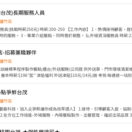
園台茂)長期服務人員
蘆竹區
餐點，同時善於銷售。 🙋外場資深服務員 時薪:230-250 【工作內容】 1、為
服務。 2、積極聆聽顧客並瞭解他們的需求，並提供即時的解答與幫助。 
店-招募兼職夥伴
學金可以申請 🙋‍♂️瓦城桃園台茂店 ☎️03-321-1321 📌 桃園市蘆竹區南崁路
一段112號6樓 趕快一起加入我們的團隊吧！😍 #瓦城Thai Town#瓦要徵的就是
蘆竹區
依據訓練標準程序製作餐點;櫃台/外送服務(公司提 供外送車、門市環境清潔維
本時薪:$196"起" 津貼福利 外送津貼$10元/14元/趟 考核:每通過一站
升幹部後 健檢:任職滿一年起,公司提供年度健檢照顧你 的健康 保險:除勞、
折扣:每月任職滿50小時,即享有乙次 員工折扣優惠85折簡訊,除了自用也能
🍣點爭鮮台茂
月我們提供你品牌禮卷 讓生日更有溫度 你過節我共歡,重要節慶我們提供你福
供你旅遊津貼好 好享受幸福人生 詳細工作時間於面試時告知
蘆竹區
餐最科技，加入奌爭鮮讓你成為效率達人】 1.接待、引導顧客入座、協
2.全方位工作技能-外場服務、內場餐點製作、出餐管理、確認出菜品質 
市整潔 6.專職內場時薪$236
🐔桃園台茂-★彈性周排班★