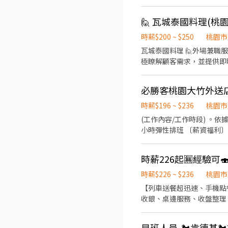
🙋 瓦城泰國料理(桃
時薪$200 ~ $250
桃園市
瓦城泰國料理 🙋外場兼職服務員(挑戰時薪250元) 時薪:200-250 【工作內容】 1、熱情接待顧客，提供優質的服務體驗。 2、積
極瞭解顧客需求，並提供即時的服務。 3、專業介紹
顧客提供良好的接待與訂位
於銷售。 😀享勞、健保 😃包吃、包喝、包歡樂 😄三節禮券、生日禮金 😁排班彈性，長期兼職 😆訓練完善、天天開心 💰紅字雙
必勝客桃園大竹外送
薪 💰業績獎金制度，兼職也有~ 💰每學期都有3000元獎
時薪$196 ~ $236
桃園市
(工作內容/工作時段) 。
小時彈性排班 〔薪資福利〕 基
值班津貼:每小時40元(晉
保 維護你的安全 員工用餐
時薪226起🈚️經驗可
卷: 你生日我慶祝,生日當
旅遊我贊助,每年職福會提
時薪$226 ~ $236
桃園市
【列車送餐超迅速、手機點
收銀、桌邊服務、收盤整理 
務 4.顧客關係經營 5.維持門
早班人員-🐔肯德基