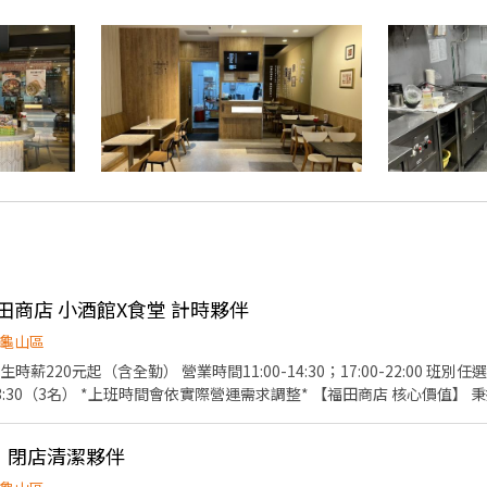
田商店 小酒館X食堂 計時夥伴
龜山區
14:30；17:00-22:00 班別任選，內外場皆可 早班09:00-
名） *上班時間會依實際營運需求調整* 【福田商店 核心價值】 秉持著「福是人情，笑是招
他福利】 ①勞保、健保、勞退提撥6%、僱主意外責任險 ②
、禮品 ③正式薪夥伴年假10天起 （優於勞基法，依當年度在職比例發放
元》閉店清潔夥伴
環境整理/其他主管交辦事項
備料/餐點擺盤、出餐/食安衛生管理/店鋪庫存管理/熟記內場各餐點製作流程/其