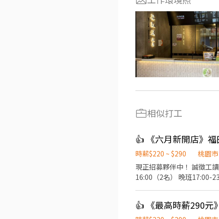
相似打工
👍 《六月新開店》福
時薪$220 ~ $290
桃園市
現正招募夥伴中！ 誠徵工讀生時薪220元起（含全勤） 營業時間11:00-
16:00（2名） 晚班17:00-23:30（3
牌，酒是陪伴」的精神，成為最有人情味的居酒屋。 【基本保障與其
正式夥伴年終獎金與三節獎金
👍 《最高時薪290
員工供膳 ⑥不定期店鋪聚會、聚餐 【工作內容】 《外場》 門口接待/點餐結帳/菜單介紹/上菜介紹/
《內場》 餐點事前