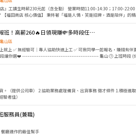
龜山區
時間11:00-14:30；17:00-22:00 閉店時段 2000-2400 *上班
的居酒
，依當年度在職比例發放) ④完整的教育訓練 ⑤每日員工供膳 ⑥不定期店鋪聚會
👍 暑期超搶手🚨快速報班！高薪260🔥日領現賺💸多時段任選！
辦事項
龜山區
 ✅ 無經驗可｜專人協助快速上工 ✅ 可揪同學一起報名，賺錢有伴更有趣 ❗️隨便你挑❗️
 ------------------------------------------ 龜山 🕒 上班時段 (休息時
 夜班: 00:00－08:00 夜11班:23:00－08:00 晚9班：21:00－06:00
~~~~~~~~~~ 💸時薪230💸專區 早9班：09:00 － 18:00 早8班：08:00 －17
━━━━━━ ⚡酷財神系列⚡單日津貼加碼250~600💸 🕒 上班時段 ▪ 早班
國路 桃3📍桃園市大園區中山南路 桃4📍桃園市觀音區玉
） 2.協助業務處理備貨、出貨事務 徵才條件 1.積極進取且負責任。 2.需有機車駕
區寶倉街 桃6📍桃園市大園區航翔路 RC8📍桃園市楊梅區環東路 桃9📍桃
有經驗者佳）
❤️𝑳𝒊𝒏𝒆 𝑰𝑫：【@317tpzqd】明熙-Blue專員 加入後請留下您
名+電話+職缺截圖 以便專員快速替你登記報班🙏 1對1專人為您服務😁 真心不騙 ⭕️免費諮詢
班服務員(兼職)
 餐廳運作的最佳幫手