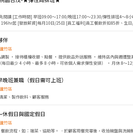
[工作時間] 早班09:00～17:00/晚班17:00～23:30/彈性排班4～8
 196hr起 [發放薪資]每月10日/25日 [員工福利]員工餐飲折扣85折
打工兼顧 ✅員工相
 ⛔ 🏠面試地點：桃園市蘆竹區南崁路一段112號B2 ☎️聯絡資訊：（03）3
夥伴
大家
蘆竹區
保 • 員工在職訓練 娛樂與福利： • 員工定期聚餐 • 飲品享折扣 開朗的你，快加入我們！
早晚班兼職（假日需可上班）
蘆竹區
清潔、製作飲料、顧客服務
～休假日與國定假日
蘆竹區
 ．餐飲流程，如：端菜、協助等。 ．於顧客用餐完畢後，收拾碗盤與洗碗