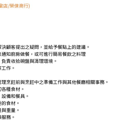
敬店/榮倈商行)
解決顧客提出之疑問，並給予餐點上的建議。
息通知廚房做餐，或可進行簡易餐飲之料理
，負責收拾碗盤與清理環境。
等工作。
處理烹飪前與烹飪中之準備工作與其他餐廳相關事務。
切各種食材。
、設備和餐具。
要的食材。
量與重量。
帶服務。