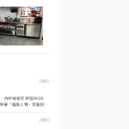
1週前
) ④完整的教育訓練 ⑤每日
2週前
他主管交辦事項