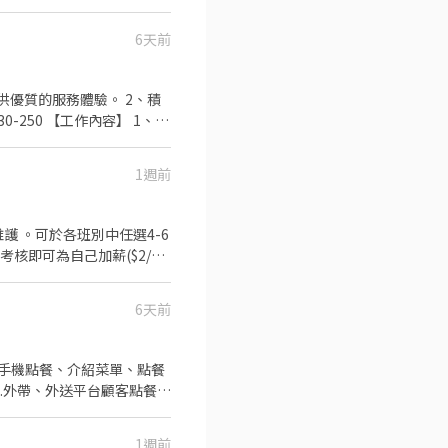
6天前
3、專業介紹餐點，同時善
1週前
你🤩 南崁路一段112號6樓
護 。可於各班別中任選4-6
別考核即可為自己加薪($2/時
健、勞退外,公司更為你投保團
分享給親友共享 生日/節慶禮
6天前
利禮券 好好與家人歡慶 你
助手機點餐、介紹菜單、點餐
3.外帶、外送平台顧客點餐服
1週前