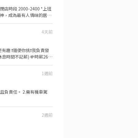
、聚餐 【工作內
4天前
我負責發
間不記薪) 💸時薪260
:00 午13班：13:00－20:00
1週前
：08:00 - 17:00｜時
園市大園區建國路 桃17📍桃
 ❌無收取仲介費
2週前