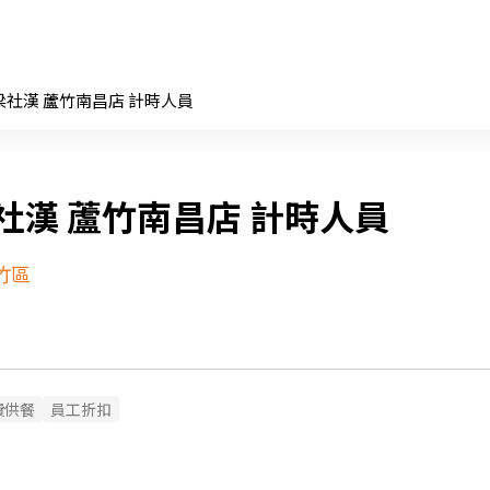
梁社漢 蘆竹南昌店 計時人員
社漢 蘆竹南昌店 計時人員
竹區
費供餐
員工折扣