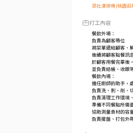
梁社漢排骨(桃園莊
打工內容
餐飲外場：
負責為顧客帶位
將菜單遞給顧客、
後續將顧客點餐訊
於顧客用餐完畢後
並負責結帳、收銀
餐飲內場：
擔任廚師的助手，
負責洗、剝、削、
負責清理工作環境
準備不同餐點所需
協助測量食材的容
負責擺盤、打包外