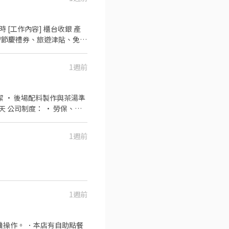
小時 [工作內容] 櫃台收銀 產
、生日/節慶禮券、旅遊津貼、免費
11-2955值班經理 💁
1週前
1週前
1週前
機操作。 ．本店有自助點餐