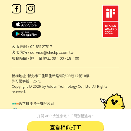
✚地區⌟♡ 📞諮詢電話：0908-925-796📲𝐊𝐞𝐥𝐥𝐲📞 ▸電話未接請加
𝐋𝐈𝐍𝐄並留言，訊息必回覆◂ ⭕️免費諮詢⭕️安心上工┃❌求職免收費
❌絕無詐騙
客服專線 /
02-85127517
客服信箱 /
service@chickpt.com.tw
服務時間 / 週一 至 週五 09：00 - 18：00
機構地址: 新北市三重區重新路5段609巷12號10樓
許可證字號：2571
Copyright © 2026 by Addcn Technology Co., Ltd. All Rights
reserved.
數字科技股份有限公司
鄧白氏 ESG 永續標章
打開 APP 火速應徵！千萬別錯過唷 ~
查看相似打工