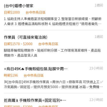
━━━━━━━━━━━━━━ 📌其他條件 ▪ 須配合公司加班安排
借支薪資 800$/日 ，5000$/週 - 📦 工作內容 ✔ 手機殼包裝 ✔ 貼
(台中)婚禮小管家
1週前
━━━━━━━━━━━━━━ 📞 有興趣歡迎立即應徵 📩 私訊了
標、品檢 ✔ 出貨作業 ✔ 倉儲整理 - ✨ 工作環境乾淨、工作內容單
解工作內容及面試資訊 點擊下方連結或加入官方 L.I.N.E 截圖私訊
純，歡迎你的加入！ - 🔥馬上應徵 ! 聯絡我立即安排面試💼 📞服務
日薪$1000
台中市烏日區
【姓名＋手機】 官方 ID：@746lzapm（記得加小老鼠 @ 喔！）
專員 :小毓 ➡ 04-25600907#1103 連絡我為您安排面試
1. 協助主持人準備婚宴流程相關事宜 2. 整理當日新娘裙擺、照顧新
https://lin.ee/Z5lW7BX 首誠人力－王小姐 ☎️ 04-2560-0907 分機
:https://lin.ee/65FKUmj ID:@799dvjaa
人需求 3. 婚禮備品清點和核對 4. 協助婚禮流程進行 *錄用者需先安
1100 歡迎私訊詢問面試資訊！
排實習*
作業員（可直接來電洽詢）
1週前
日薪$1570 ~ $2000
台中市烏日區
腳踏車輪框貼標施作、貼紙印刷分類、工作環境清潔維持、產品貼
標施作、產品理貨人員
⭐烏日49K🔥手機殼組包裝.貼膜💚周休二日💚高錄取💎免無塵衣 冷氣廠 固定班
23小時前
時薪$196
台中市烏日區
🎏[台中烏日]49K手機殼作業員 ⭐周休六日 ⭐錄取率高 可快速上工 ✅
冷氣廠房✅固定班 ✅提供月預支5000 ✅提供微波爐.冰箱 ✅免費機車
停車位 ✅享勞健保.勞退.團保 ✄┈┈┈職缺資訊┈┈┈┈┈ ▸內容：
(手機殼)組裝.檢驗.點膠.貼膜.修毛邊.顧機台等 ▸地點：台中市烏日區
近高鐵📱手機殼作業員⭐️固定班別+週休六日+可週領薪水好生活⭐️
12小時前
高鐵一路 ▸休假：周休二日 ▸時間： 日班09：00-18：00 中班18：
00-03：00 ▸薪資： 日班 $約31000~加班最高38233 中班 $約
日薪$1600 ~ $3200
台中市烏日區