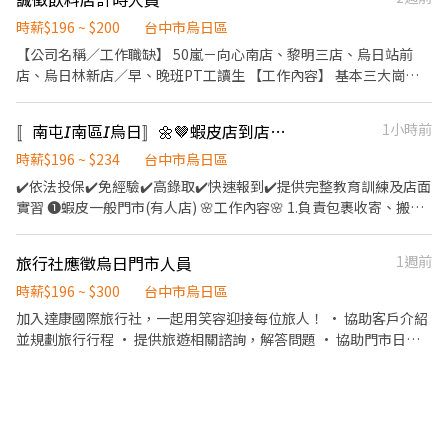
車停車位 ❗檔期到12/31 考核通過轉長期❗ ❗薪資以文內為主唷❗ ﹌﹌
﹌【快速應徵報名】﹌﹌﹌ 🔎 @208zapcb 沈小姐
時薪$196 ~ $200
台中市烏日區
【公司名稱／工作職缺】 50嵐－向心南店、黎明三店、烏日站前
店、烏日林新店／早、晚班PT工讀生 【工作內容】 基本三大崗位
－外送、櫃檯、廚房 進階崗位－吧台、值班 【工作地點】 向心南
店-南屯區向心南路972號 黎明三店-南屯區黎明路一段51號 烏日站
〚南屯𝘐南區𝘐烏日〛🌼🤎蝦皮店到店┃智取店門市🥈免經驗🫧火速報到🔥
1小時前
前店-烏日區中山路二段252號 烏日林新店-烏日區榮和路37號 【工
作時間】 排班制，基本時數4～8小時 上班時間面議，可配合課表排
時薪$196 ~ $234
台中市烏日區
班 【徵求條件】 必須持有機車駕照 【加分條件】 寒暑假、假日可
✔️依法投保✔️免經驗✔️高錄取✔️快速報到✔️提供完整教育訓練及店面
配合排班者佳 願意認真、努力學習 請認真評估考慮後再應徵唷 【薪
實習 ❶蝦皮一般門市(有人店) 🌸工作內容🌸 1.負責包裹收寄、搬
資待遇】 薪資：196-200/小時 【公司福利】 勞、健保、勞退、三
運、盤點、理貨等 2.提供顧客接待、收銀結帳等服務 3.維持門市作
節獎金、生日禮金、油資津貼、打烊津貼、特休代金 公開透明的升
業區環境、清潔維護作業 4.配合調店、支援佳 5.協助區經理執行門
旅行社應徵烏日門市人員
1週前
遷制度、完整的教育訓練 員工旅遊、公司尾牙、抽獎、店聚等各種
市營運、維護 【提供完整教育訓練及店面實習】 ❗❗⚠兼職為早晚固
福利！
定班(免輪班)⚠❗❗ ▸早班時段：10:30-17:30 ▸晚班時段：16:15-
時薪$196 ~ $300
台中市烏日區
22:45、18:45-22:45（一週至少2天要能16:15起班） ▸時薪$196元 ▸
加入達康國際旅行社，一起用笑容迎接每位旅人！ • 協助客戶介紹
月排休制：一周至少排班4天，假日一定要可配合排班
並規劃旅行行程 • 提供旅遊相關諮詢，解答問題 • 協助門市日常
━━━━━━━━━━━━━━━━━ ✽假日班✽ (早8)11:00-
行政與資料整理 • 協助辦理簽證及護照資料 我們給你的： • 員工
19:30、(早6)11:00-17:30 (晚8)14:15-22:45、(晚6)16:15-22:45
享有特定旅遊優惠 • 團隊氣氛溫馨，每天充滿活力 沒經驗沒關係，
❗❗⚠禮拜六、禮拜日及國定假日都要可上班，上班時間依門市安排為
只要你願意學習，我們等你來挑戰！
主，無法選擇固定早班或晚班⚠❗❗ 🌸上班地點🌸 烏日中山二店▸台中
市烏日區中山路一段 烏日中山店▸台中市烏日區中山路三段 南屯大