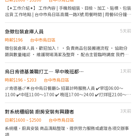
39800~加班最高49300 ▸工期：短期暫定至115/12/31 *薪資請以內
【✦工作介紹✦】 工作內容 | 手機殼組裝、目檢、加工、貼標、包裝
文為主喔~ ✄┈┈┈應徵方式┈┈┈┈┈ ☎️電話：0937296383
出貨 工作地點 | 台中市烏日區高鐵一路X號 用餐時間 | 用餐60分鐘
❄️ID：@246vblhl 職缺截圖+ID應徵/留言姓名&電話 *也可以直接在
用餐方式 | 自理 休假制度 | 周休六日 發薪日期 | 次月10日發薪(可週
小雞上工應徵~
預支) - 【✦工作時間&薪資待遇✦】 烏日廠 ⭐日班09:00~18:00
急徵包裝倉庫人員
5天前
▶️【$32,000起】 ***加班費另計*** - 【✦福利多多✦】 ❶.依照勞
基法相關福利 ❷.享勞保、健保、勞退6％、團保 ❸.到職滿3個月享
時薪$196
台中市烏日區
三節禮金或禮品 - ╭ 聯絡窗口:張小姐 ╮ ❖手機：0900-466-247 ❖
徵包裝倉庫人員，歡迎加入！ • 負責商品包裝搬運流程 • 協助分
電話：04-2327-1910 (分機12) ❖賴I-D：@105yvhik (或直接點選
類與數量確認 • 維護現場清潔及整齊 • 配合主管臨時調度 我們給
網址加好友:https://lin.ee/EfQRtRM)
你的： • 友善新人工作環境 • 同事互相協助無壓力 無須經驗，初
次打工也很適合。
烏日肯德基兼職打工— 早中晚班都可以來
1天前
時薪$196 ~ $203
台中市烏日區
🍖肯德基🍗🌟台中烏日餐廳🥳 招募計時服務人員 ✔️早班06:00～
11:00 ✔️中班11:00～17:00 ✔️ 晚班17:00～24:00 ✔️打烊班21:00～
24:00 時薪：196 "起" 彈性排班 兼職打工課業也可以兼顧 上班族兼
差、無經驗可以 專人訓練 有任何問題歡迎詢問 歡迎加入我們 就在
對系統櫃組裝 廚房安裝有興趣者
3天前
🌟肯德基🌟 任選四～八小時 🛵外送津貼$10元/14元/趟 （騎公司機
車） 一個月最低工時需為60小時 櫃檯服務員： 1️⃣ 點餐、收銀 📖💵
日薪$1600 ~ $2500
台中市烏日區
2️⃣ 飲料、點心、出餐 3⃣️ 維持舒服的用餐環境🍴 廚房服務員 ：熱騰
系統櫃，廚具安裝 商品清點整理、提供勞力服務或處理各項交辦事
騰且新鮮的產品 ➡️ 煎、炸美味的食材 ➡️ 漢堡打醬調理、烹炸炸
項