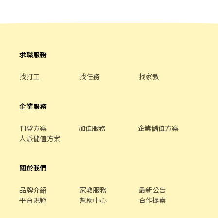
英店▸台中市南屯區大英街 南屯向心店▸台中市南屯區向心南路 南屯
忠勇店▸台中市南屯區忠勇路 南屯黎明三店▸台中市南屯區黎明路一
段 南屯黎明店▸台中市南屯區黎明路二段 台中建成店▸台中市南區建
成路 台中高工店▸台中市南區高工路 台中樹德店▸台中市南區大慶街
二段 ‐‐‐‐‐‐‐‐‐‐‐‐‐‐‐‐‐‐‐‐‐‐‐‐‐‐‐
求職服務
‐‐‐‐‐‐‐‐‐‐‐‐‐‐‐‐‐‐‐‐ ❷蝦皮智取門市⚠️需
有機車⚠️ 🌸工作內容🌸 1. 包裹收寄、搬運、盤點、理貨、上架等 2.
找打工
找任務
找家教
維持門市作業區環境、清潔維護作業 3.須配合調店、支援(一天跑點
3-5家鄰近門市) 4. 須配合蝦皮店到店工作內容調整 5. 偶爾須配合鄰
近有人店門市支援 【提供完整教育訓練及店面實習】 🌸工作時間🌸
企業服務
(固定班別) 早班：07:00-12:00、07:30-12:30、08:00-13:00、
08:30-13:30 (可自選) 晚班：17:30-23:30、18:30-23:30 (額滿)夜
班：23:30-03:30 🌸薪資待遇🌸 早班時薪$204-214元 晚班時薪津貼
刊登方案
加值服務
企業儲值方案
+20元▸時薪$224-234元 🌸休假制度🌸 月排休制 (一周至少排班4
人派儲值方案
天，假日一定要可配合排班) 🌸上班地點🌸 烏日新興 - 智取店▸台中
市烏日區新興路 南屯文心 - 智取店▸台中市南屯區文心南路 南屯春
關於我們
安 - 智取店▸台中市南屯區春安二街 台中國光 - 智取店▸台中市南區
國光路 台中復興 - 智取店▸台中市南區復興路二段 🚨🚨門市缺額每
日會有變動，主要缺額以面試當天為準😊
品牌介紹
家教服務
最新公告
▁▁▁▁▁▁▁▁▁▁▁▁▁▁▁▁▁▁▁ 🚨預約面試♡快速安排
平台規範
幫助中心
合作提案
👉https://lin.ee/OUI2Tm1 ♡截圖職缺文♡私訊留下 ⌜姓名✚電話