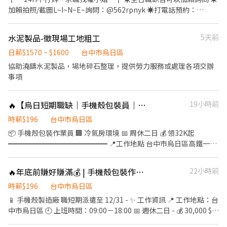
搜尋帳號 @252fmefb
▼══════ ✅【休假制度】周休二日 ✅【職缺優點】免經驗可.
加賴拍照/截圖L~I~N~E~詢問：@562rpnyk ☀️打電話預約：
冷氣廠區.免穿無塵衣 ✅【廠區面試】可以到廠區面試很安心 ✅【用
(04)2327-1910#18 ☀️直接投遞履歷,指名蘿小姐
餐方式】免費供餐.加班也會免費提供餐點 ✅【安心就業】享有勞健
╚══════════════════╝ ✅【環境超優、明亮
水泥製品-徵現場工地粗工
5天前
保.團保.特休.勞退 ✅【發薪日期】每月12號 - ❤️請先按 【 我 要 應
整潔、冷氣房吹涼】 ✅【長期穩定工作，新創公司制度完善】
徵 】 投遞履歷➡快速接洽面試 - ╔~~♥~~♥~~⭐️【 應徵方式 】
✅【免經驗、免輪班、可周領借支薪水】 *工期目前至12/30 視訂單
日薪$1570 ~ $1600
台中市烏日區
⭐️~~♥~~♥~~╗ ↓↓找嘉嘉 工作攏低嘉↓↓ ☎️連絡電
量延長工期* ▬▬▬工作介紹▬▬▬ 【工作內容】：手機殼組裝、
協助澆鑄水泥製品，場地碎石整理，提供勞力服務或處理各項交辦
話:0933670253 ☎️加賴詢問:@927wcdri 陳嘉嘉 ➡️火速找嘉嘉
目檢、印刷、貼膜、包裝、分類、出貨 【工作地點】：台中市烏日
事項
https://lin.ee/Y30dLdb ╚~~♥~~♥~~⭐️【 快速找工作 】
區高鐵一路 【工作薪資】： ☀日班☀：09:00~18:00 ➪未加班
⭐️~~♥~~♥~~╝
【$32,000起】➪加班可達【$40,000】以上 - 【休息說明】：用餐
🔥【烏日短期職缺｜手機殼包裝員｜固定日班｜冷氣房｜周休二日｜至12/31】🔥
19小時前
30分鐘 【用餐方式】：自理(可代訂便當) 【休假制度】：週休六
日、見紅休 【發薪制度】：每月10日(可週領) ▬▬▬享有福利
時薪$196
台中市烏日區
▬▬▬ ❶.依照勞基法相關福利 ❷.享勞保、健保、勞退6％、團保
📦 手機殼包裝作業員 🏢 冷氣房環境 📅 周休二日 💰 領32K起
❸.到職滿3個月享三節禮金或禮品
━━━━━━━━━━━━━━ 📍工作地點 台中市烏日區高鐵一路
━━━━━━━━━━━━━━ ⏰工作時間 日班 09:00－18:00
━━━━━━━━━━━━━━ 💰薪資待遇 ▪ 薪 30,000元 ▪ 全勤
🔥年底前賺好賺滿💰 | 手機殼包裝作業員 |周休二日|固定日班
22小時前
獎金 2,000元 ⭐ 領32,000元起 ━━━━━━━━━━━━━━ 📝工
作內容 ▪ 手機殼包裝作業 ▪ 產品檢查與整理 ▪ 成品包裝出貨 ▪ 須
時薪$196
台中市烏日區
具備簡單 A-Z 英文字母辨識能力 ▪ 久站作業
📱 手機殼製造廠 職短期派遣至 12/31 - ✨ 工作資訊 📍 工作地點：台
━━━━━━━━━━━━━━ ✨工作特色 ▪ 固定日班免輪班 ▪
中市烏日區 🕘 上班時間：09:00－18:00 📅 週休二日 - 💰 30,000 $/
周休二日 ▪ 冷氣房工作環境 ▪ 工作內容簡單易上手 ▪ 免經驗可
月 🎁 全勤獎金 2,000 $/月 🙆 無經驗可，工作簡單、有人教 ⭕可日