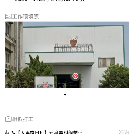
工作環境照
相似打工
👍 🔧【大里爽日班】健身器材組裝｜周休六日｜時薪206起＋供餐 ⚡ 津貼很香派
3天前