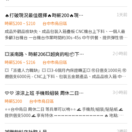
雞、烹烤美味蛋撻 ⭕️有任何問題可電洽歡迎來詢問 ⭕️可直接至餐廳
投履歷呦 ⭕️歡迎大家呼朋引伴來打工🥰 🏠地點：台中市烏日區中山
🔥打破現況最佳選擇🔥時薪200🔥現場作業員🚀
1天前
路一段450號（明道中學對面） ☎️電洽：04-23378852值班經理 歡
迎二度就業、夜校學生、日校學生
時薪$200 ~ $210
台中市烏日區
成品外觀品檢缺失、成品包裝入箱疊板 CNC機台上下料、一個人最
多顧3台機台 一台機台作業時間約30s-45s 中午供餐、提供彈性領薪
—— 亦可直接加入官方賴做詢問 「@yuwei1515」
💥溪南路、時薪206💥超爽的啦📦下班就有錢💥上下料包裝員💥
2小時前
時薪$206 ~ $216
台中市烏日區
💥「派遣人力職缺」💥 💥3-6個月內保證轉正💥 🉑日借支1000元 🉑
週借支6000元 - CNC上下料、包裝五金類產品、成品品檢入箱 中午
供餐吃到飽、團體保險 ———————15、15————————— 此為
派遣職缺，團保一律由公司做繳費，不扣薪資 時薪為200/H - 歡迎
💛💛 涼涼上班 手機殼組裝 周休二日🔥🔥
3小時前
加入官方賴直接預約現場面談 「@yuwei1515」
時薪$200
台中市烏日區
⭐⭐台中烏日 周休二日 等兵單可以唷⭐⭐ 🌊 手機殼/組裝/貼貼紙 🌊
提供借支5000 🌊 享有特休 ⭤⭤⭤⭤⭤⭤⭤⭤⭤⭤⭤⭤⭤⭤ 🔥 地點: 台
中市烏日區高鐵一路 (近新烏日車站) 🔥 休假: 周休二日 🔥 日班
09:00-18:00 🔥 薪約 $32000~ $39861 - ✅ 無學經歷限制 ✅ 附設機
誠徵飲料店計時人員
2週前