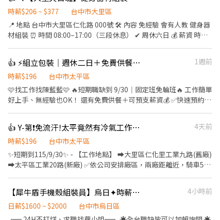
時薪$206 ~ $377
台中市大里區
📍 地點 台中市大里區仁化路 000號 🛠 內容 免經驗 會有人教 健身器
材組裝 ⏰ 時間 08:00–17:00（三段休息） ✔ 周休六日 💰 薪資 時薪
$196 ＋組裝津貼 $10／H ＋沖床焊接津貼 $30／H ＋免費供餐 📅 工
期 至 2026／10／31 —— 📲【應徵方式】若未及時回復 請假官方賴
👍 ⚡組立包裝｜週休二日＋免費供餐｜固定日班無經驗可🔥
1週前
聯絡~ 📞 聯絡專線：（04）2560-0907 #1105 【首誠-艾瑪】 💬賴
ID：@190ktlnc 加好友後上傳姓名+電話+生日+職缺截圖 參考其他
時薪$196
台中市太平區
職缺： https://jobappmeta-y8adb6ni.manus.space
🩷找工作找陳藍藍🩷 🔥短期職缺到 9/30｜固定班免輪班🔥 工作簡單
好上手、無經驗也OK！ 還有免費供餐＋可預支薪資💰 ✅快速預約：
https://lin.ee/UhImTD9 ╭────⚡工作地點⚡────╮ 台中
市大里區工業九路 台中市太平區工業20路
👍 Y-第❗免流汗!太平竟然有冷氣工作➡️【作業員】✅周休六日✅快速上班
4天前
╰──────────────╯ ⚡工作內容 🔹推桿組立 🔹產品
檢驗／包裝 🔹簡易機台操作 ⚡工作時間/薪資 日班：08:00-17:00 /
時薪$196
台中市太平區
$31,500 💰配合加班約可達 $39,000 —————⭐相關福利⭐—————
✨短期到115/9/30✨ - 【工作地點】 ➡️大里區仁化里工業九路(舊廠)
✅ 週休二日、見紅休 ✅ 固定班別、不需輪班 ✅ 免費供餐 ✅ 可預支
➡️太平區工業20路(新廠) ✅依公司安排廠區，兩廠距離近，騎車5分
薪資 ✅ 勞保／健保／勞退／團保 ✅ 特休制度完善 🎁 三節禮金 端午
鐘內會到 - ══════▼【時間和薪資】▼══════ 【常日
／中秋／生日 ➜ 各 $600 👫 介紹朋友一起上班再拿獎金！ 介紹 1 位
班】08:00-17:00/中午1小時.早上下午各休10分鐘 ➡️薪資31500元
【犀牛盾手機殼組裝員】烏日✦時薪206起✦周休六日/冷氣房
4小時前
$500 介紹 2 位 $1000 ✨人數越多、獎金無上限✨ ╭────⚡應徵
➡️配合加班，薪資平均約36K~38K - ══════▼【工作內容】
方式⚡────╮ 聯絡 陳小姐✨ 預約面試： 應徵預約請點選加入➡️
▼══════ ✨電動推桿產品✨ - 【作業員】➡️常日班 ✅機台操
日薪$1600 ~ $2000
台中市烏日區
https://lin.ee/UhImTD9 • 📞 電話： 0911-563-123 • 📲 𝐋𝐈𝐍𝐄：
作✅產品加工組立✅包裝檢驗 - ══════▼【職缺重點】
╔═ 24H不打烊、求職找蘿小姐═╗ ☀️全台職缺皆可以加賴詢問 ☀️