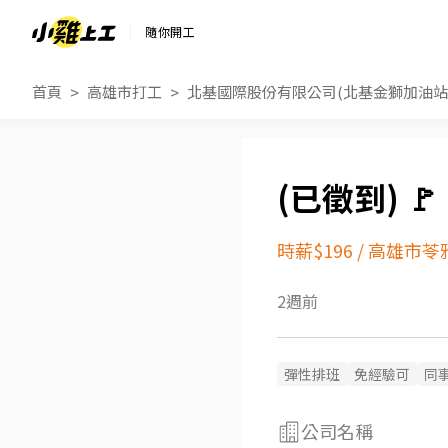
隨你開工
首頁
高雄市打工
北基國際股份有限公司(北基金獅加油站

時薪$196
/
高雄市苓
2週前
彈性排班
免經驗可
同
公司名稱