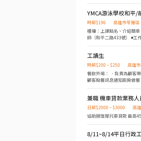
時、不隨便請假 *須有相關
YMCA游泳學校和平/
時薪$196
高雄市苓雅區
櫃檯：上課點名、介紹簡章、解決家長和學生問題、打掃環境 
師（和平二路433號） ◾️工作內
日15:20-16:30；18:30-21:00 2.週六0
無關。 2.對游泳、兒童、教育、兼職需求、其中之一有
工讀生
者、游泳校隊經驗者與有游泳教學經驗者 都一視同仁皆須接受ymca游泳教學培訓！ 
但仍可能有職缺，建議連結以下1.2.3資訊！。 ‼️若小雞未回覆，不代表額滿！可以⬇️ 
時薪$200 ~ $250
高雄市
職缺介紹 https://kaohsiung-ymca-
餐飲外場： ．負責為顧客
https://www.instagram
顧客點餐訊息通知廚房做餐
環境。 ．並負責結帳、收
負責洗、剝、削、切各種食
兼職 機車貸款業務人
重量。 ．負責擺盤、打包
日薪$2000 ~ $3000
高
協助辦理摩托車貸款 最高45
8/11~8/14平日行政