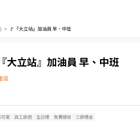
)
🚩『大立站』加油員 早、中班
『大立站』加油員 早、中班
雅區
事可愛
員工旅遊
生日禮
免費健檢
三節禮金