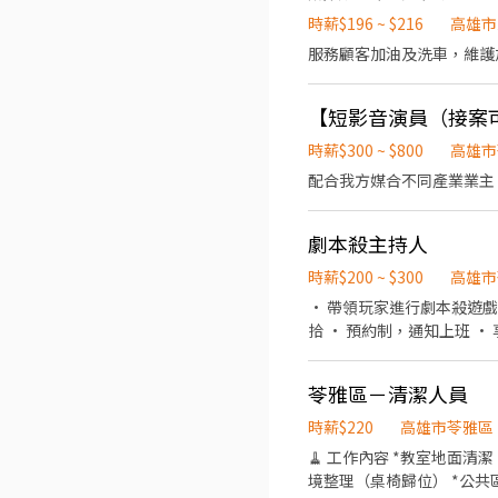
喜歡彈性、對體力有自信、想挑戰高額報酬的你！ ─────────
時薪$196 ~ $216
高雄市
「線上說明會」！不用出門
服務顧客加油及洗車，維護
適合再加入，完全零負擔～
【短影音演員（接案
時薪$300 ~ $800
高雄市
配合我方媒合不同產業業主
劇本殺主持人
時薪$200 ~ $300
高雄市
• 帶領玩家進行劇本殺遊戲
拾 • 預約制，通知上班 • 享有員工專屬福利 • 夥伴互助，氛圍融洽有活力 沒有經驗也沒關係，我們歡迎你的加入，勇敢嘗試
新挑戰！
苓雅區－清潔人員
時薪$220
高雄市苓雅區
🧹 工作內容 *教室地面清
境整理（桌椅歸位） *公共區