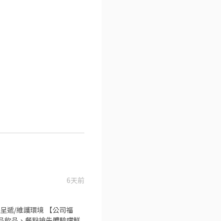
6天前
呈遞/維護環境 【公司福
·新品飲品、餐點搶先體驗嚐鮮