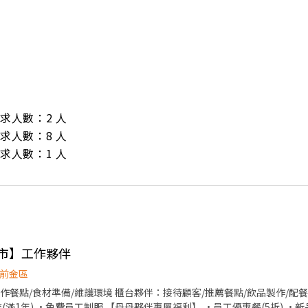
/ 需求人數：2 人

/ 需求人數：8 人

/ 需求人數：1 人
門市】工作夥伴
前金區
作餐點/食材準備/維護環境 櫃台夥伴：接待顧客/推薦餐點/飲品製作/配餐
查(滿1年) ·免費員工制服 【丹丹夥伴專屬福利】 ·員工優惠餐(5折) 