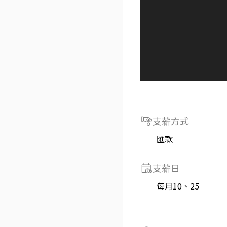
支薪方式
匯款
支薪日
每月10、25