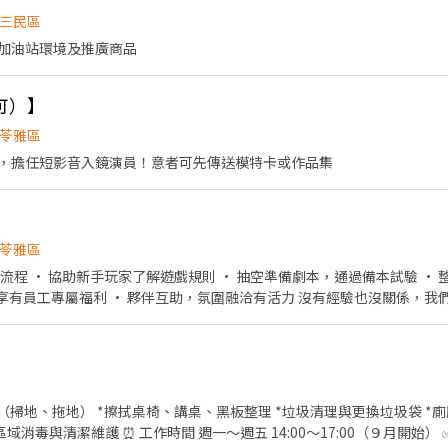
────────── 💡 有興趣的話非常歡迎先聽聽看
三民區
奔波、完全不需要現場面試，只要在家點擊視訊連結就能輕鬆線上參加！
加油站環境及推廣商品
快來聽聽看吧！
可）】
苓雅區
，擔任短影音入鏡演員！意者可先傳送模特卡或作品集
苓雅區
流程 • 協助新手玩家了解遊戲規則 • 抽空準備劇本，通過備本試驗 •
潔（掃地、拖地） *擦拭桌椅、講桌、黑板整理 *垃圾清理與更換垃圾袋 *
域消毒與清潔維護 ⏰ 工作時間 週一～週五 14:00～17:00（９月開始） 