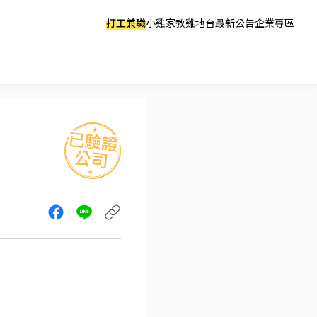
打工兼職
小雞家教
雞地台
最新公告
企業專區