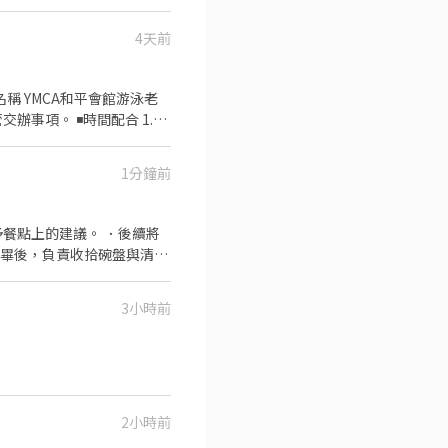
4天前
時間配合 1.平
1分鐘前
餐點上的建議。 ．後續將
source=qr
完畢後，負責收拾碗盤與清理
作與其他餐廳相關事務。 ．
 ．協助測量食材的容量與
3小時前
2小時前