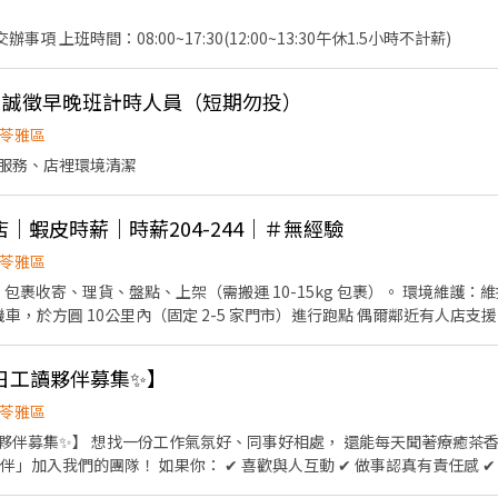
1.電子公文處理 2.其他主管交辦事項 上班時間：08:00~17:30(12:00~13:30午休1.5小時不計薪)
 誠徵早晚班計時人員（短期勿投）
苓雅區
服務、店裡環境清潔
取店｜蝦皮時薪｜時薪204-244｜＃無經驗
苓雅區
業：包裹收寄、理貨、盤點、上架（需搬運 10-15kg 包裹）。 環境維護
車，於方圓 10公里內（固定 2-5 家門市）進行跑點 偶爾鄰近有人店支
96 ＋ 交通跑點津貼 $8/小時 ＝ 實際時薪,如下： ■ 早班：時薪204 ■ 晚
門市實習（課程/實習都有薪水） - ⏰ 【班別_固定班別，不需輪早晚班】 (實
日工讀夥伴募集✨】
早班： 07:00 - 13:30 之間彈性排班 0700-1200/0730-1230/0800
 - 23:30 ■ 夜班：23:30-03:30 (夜班跑點門市3-10家/距離方圓16公
苓雅區
歡迎學生、斜槓族詢問！ - 【排班/時數 】 ■每週排班 4 天以上（週一
聞著療癒茶香上班的工作嗎？☕️ 茶謎茶正
【我們在找的人 】 ✔能穩定任職4個月以上，且能兩週內到職。 ✔依法享有
人互動 ✔ 做事認真有責任感 ✔ 願意學習、不怕忙 ✔ 喜歡
備機車（有交通津貼補助！） - 【安心保證 】 ✔勞保絕對有，安全有保