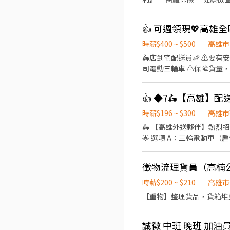
時薪$400 ~ $500
高雄市
🛵店到宅配送員🦐 ⚠️
司電動三輪車 ⚠️保障貨量，
有經驗可👉👉👉至門市自
地點(範圍3km內) 在我們這裡
👍 ◆7🛵【高雄】
（穩定出勤）：$60,000 ~ $
━━━━━━━━━━━━
時薪$196 ~ $300
高雄市
━━━━━━━━━━━━━
🛵 【高雄外送夥伴】熱烈招募中！ 免自備
區皆有缺額（楠梓、三民、
🌟 選項 A：三輪電動車
近站點！ ━━━━━━━━
公司直接配車：帥氣電動三輪車讓你騎，維修、保養公司全
審）： 👉https://re
💜薪資雙保障：「時薪 $196」
入留言： 👉https://lin
徵物流理貨員（高楠
保通通有，讓你跑單最安心。 💜固定班表：每天 08:00 - 17:00，下班時間超規律！ 💜週領方案：急用錢免擔心，
時入帳！ 💜設備需求：須自備安卓（Android）手機。 👉 最適合：想穩定上下班、不養車、求完善保障的你！
時薪$200 ~ $210
高雄市
─────────────────── 🌟 選項 B：二輪機車（承攬制）－
【重物】整理貨品，貨箱堆
跟效率衝高報酬？這條路超適合你！ 🩵時間超彈性：每月自己提供不配送日，工作、生活隨心調配
件基本運費 $22 起，跑越多報酬越高！ 🩵新人專屬禮：新夥伴跑滿 1,000 件，直接加碼送
結算，週三準時撥款，週週有收入！ 🩵自由度極高：只要有安卓（Android）手機、機車與車架
誠徵 中班 晚班 加油