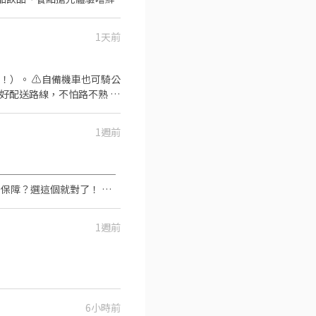
1天前
！）。 ⚠️自備機車也可騎公
排好配送路線，不怕路不熟 ⚠️
司車)將包裏從門市配送至買家
 元 / 月 🛵 乖乖聽話送
1週前
+ 額外加碼獎金！
【每週領薪】，週週有錢花！
━━━━━━━ 高雄市各行政
想送哪一區，馬上幫你保留就
障？選這個就對了！ 💜
歷（1分鐘完成，快速安排送
細地址）錄取前皆可先不填！ ➋加
、團
1週前
6小時前