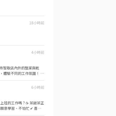
18小時前
4小時前
：維持智取店內外的整潔與乾
援，體驗不同的工作氛圍！ -
班：時薪224 ■ 夜班：時薪
際工時通常為 2-6 小時，視
6小時前
-1300/0830-1330 ■ 晚
里/實習以早/晚班為主) ■ 另有
至週五至少排 3 天，週六日
勞保保障，需提供『本人』薪轉
障。 ✔不收仲介費、服務費。