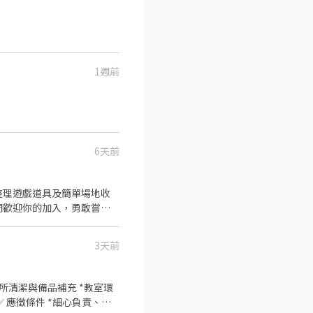
時間快速又方便，聽完評估
1週前
6天前
 整理遊戲道具及簡單場地收
3天前
廁所清潔與備品補充 *教室環
✅ 應徵條件 *細心負責、守