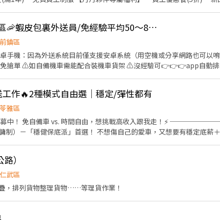
👍 可週領現💖高雄全區🦐蝦皮包裏外送員/免經驗平均50～80K，公司車
前鎮區
要有安卓手機：因為外送系統目前僅支援安卓系統（用空機或分享網路也可以唷
免搶單 ⚠️如自備機車需能配合裝機車貨架 ⚠️沒經驗可👉👉👉app自動
行取貨配送，沒有傳統宅配人事問題 📌 工作內容： ↪︎ 騎機車(自備或公
的夥伴收入大概長這樣： 🛵 隨便送送（熟悉路線中）：$40,000 ~ $60,000
配送工作🔥2種模式自由選｜穩定/彈性都有
80,000 元 / 月 🔥 拼命努力送（挑戰極限）：$80,000 ~ $180,000 元 
━━━━ ✅ 領薪彈性：每月15號準時發薪（可匯款/領現），亦可配合
苓雅區
━━━━ 📍 【熱門開缺地點 ── 趕快卡位】 ━━━━━━━━━━
車 vs. 時間自由，想挑戰高收入跟我走！⚡️ ───────────────────
苓雅、左營、鼓山、前金、前鎮...等） 點擊立即應徵，私訊告知小編你
（雇傭制）－「穩健保底派」首選！ 不想傷自己的愛車，又想要有穩定底薪＋保
━━━━━━━━━ 📩 【火速卡位應徵流程】 ➊ 點擊填寫廠商制式履
包！ 💜免費換電：全台 Gogoro 換電站隨你換，一塊錢都不用掏！
url.cc/V292KN 🔒 【隱私防線】個資僅供廠商審核，敏感欄位（身分證/詳
或「件數獎金（每件 $18.5）」取高的領！單少有底薪撐，單多賺更多！ 💜福利齊全：勞健保
.ee/OBnhVN5 私訊留下 ⌜姓名+電話 +應徵蝦皮外送」💥
公路）
薪資每週三準
仁武區
「自由衝單派」最愛！ 時間自己掌握，想靠實力
疊，排列貨物整理貨物……等理貨作業！
！ 🩵單價給大方：高雄地區每
 60 件運費報酬！ 🩵週領方案：每週一
，隨時準備開跑！ 👉 最適合：
員