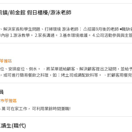
經驗 備註: 以小雞文字訊息為主,請勿打來補習班
前鎮/前金館 假日櫃檯/游泳老師
游泳老師： ⚠️招募9月後的老師 ◾️職缺名稱 YMCA和平會館游泳老
容 1.游泳教學。 2.家長溝通。 3.基本環境維護。 4.公司活動參與與主管交辦事項。 ◾️
8:00-12:00；14:00-17:50 3.週日12:00-14:30 ◾️面試資格 1.面試資格與游泳能力、教學經驗
熱情即可！ ◾️錄取後需經游泳教學培訓 ◾️泳衣需符合規定 ◾️游泳能力不佳
🪧職缺人數僅供參考，此篇投遞刊登30日，
1.⬇️ 打公司電話077165091轉206詢問 2.⬇️
苓雅區
careers.dark-apple-9330.chatgpt.site/ 3. ⬇️ Instagram
帶位、安排座位、倒水。 ．將菜單遞給顧客、解決顧客提出之疑問，並給予
.com/ymca__kaohsiung?igsh=MWVuZXAzY3Y2aWVlMw%3D%3D&utm_
，或可進行簡易餐飲之料理，如：烤土司或調配飲料等。 ．於顧客用餐
銀等工作。 餐飲內場： ．擔任廚師的助手，處理烹飪前與烹飪中之準備工
材。 ．負責清理工作環境、設備和餐具。 ．準備不同餐點所需要的食材。
員
外帶服務。
雄市苓雅區
 萬 可在家工作， 可利用業餘時間兼職!
工讀生(職代)