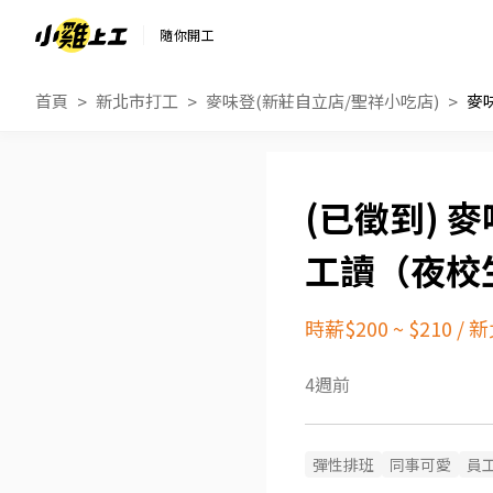
隨你開工
首頁
新北市打工
麥味登(新莊自立店/聖祥小吃店)
麥
工讀（夜校
時薪$200 ~ $210
/
新
4週前
彈性排班
同事可愛
員