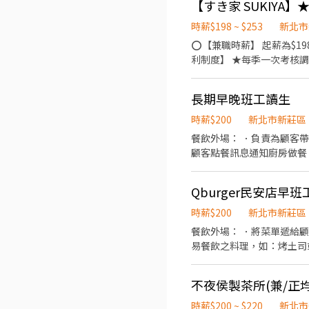
【すき家 SUKIYA】
時薪$198 ~ $253
新北市
⭕【兼職時薪】 起薪為$19
利制度】 ★每季一次考核調
鞋 ★年度健檢 ★勞保、健保，6％勞退提撥 ⭕【工作說明】 《內場》:餐點製作
收銀結帳、環境整潔 ★開朗活潑有笑容 ★ＳＯＰ專業流程 ★無經驗可 ★提供完善職前教育訓練 ⭕【經營理念】 我們是日本第一
長期早晚班工讀生
的速食連鎖ZENSHO集團
高品質的食材，當場現點現
時薪$200
新北市新莊區
親民的誠懇價格，強調食品
餐飲外場： ．負責為顧客
顧客點餐訊息通知廚房做餐
環境。 ．並負責結帳、收
負責洗、剝、削、切各種食
Qburger民安店早
重量。 ．負責擺盤、打包
時薪$200
新北市新莊區
餐飲外場： ．將菜單遞給
易餐飲之料理，如：烤土司
處理烹飪前與烹飪中之準備
．準備不同餐點所需要的食
不夜侯製茶所(兼/正均
時薪$200 ~ $220
新北市