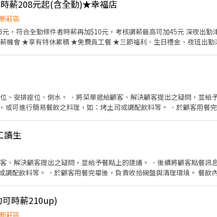
★時薪208元起(含全勤)★幸福店
新莊區
8元，符合全勤條件者時薪再加$10元，考核調薪最高可加45元 深夜出勤津貼每小
薪機會 ★享有特休累積 ★免費員工餐 ★三節福利、生日禮金、夜班出勤
、食材備料、進貨盤點 《外場》:接待服務顧客、
，我們的理念是"消滅世界的飢餓和貧困"，目標是成為全球第一的連鎖餐飲
作提供美味可口的日本國民美食-牛丼/咖哩，並以舒適衛生的用餐環境、
安全，顧客安心。不論是單獨一人、與家人一起、朋友一起，皆可享受用
帶位、安排座位、倒水。 ．將菜單遞給顧客、解決顧客提出之疑問，並給予
，或可進行簡易餐飲之料理，如：烤土司或調配飲料等。 ．於顧客用餐
銀等工作。 餐飲內場： ．擔任廚師的助手，處理烹飪前與烹飪中之準備工
材。 ．負責清理工作環境、設備和餐具。 ．準備不同餐點所需要的食材。
班工讀生
外帶服務。
顧客、解決顧客提出之疑問，並給予餐點上的建議。 ．後續將顧客點餐訊
或調配飲料等。 ．於顧客用餐完畢後，負責收拾碗盤與清理環境。 餐飲內
工作與其他餐廳相關事務。 ．負責洗、剝、削、切各種食材。 ．負責清
材。 ．協助測量食材的容量與重量。 ．負責擺盤、打包外帶服務。
可時薪210up)
新莊區