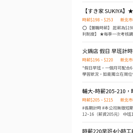
鞋 ★年度健檢 ★勞保、健保，6％勞退提撥 ⭕【工作說明】 《內場》:餐點製作
收銀結帳、環境整潔 ★開朗活潑有笑容 ★ＳＯＰ專業流程 ★無經驗可 ★提供完善職前教育訓練 ⭕【經營理念】 我們是日本第一
【すき家 SUKIYA】
的速食連鎖ZENSHO集團
高品質的食材，當場現點現
時薪$198 ~ $253
新北市
親民的誠懇價格，強調食品
⭕【兼職時薪】 起薪為$19
利制度】 ★每季一次考核調
鞋 ★年度健檢 ★勞保、健保，6％勞退提撥 ⭕【工作說明】 《內場》:餐點製作
收銀結帳、環境整潔 ★開朗活潑有笑容 ★ＳＯＰ專業流程 ★無經驗可 ★提供完善職前教育訓練 ⭕【經營理念】 我們是日本第一
火鍋店 假日 早班計
的速食連鎖ZENSHO集團
高品質的食材，當場現點現
時薪$196 ~ $220
新北市
親民的誠懇價格，強調食品
*假日早班，一個月可配合6-
學習狀況，如能獨立在崗位會再調高時薪。
位、加湯等。 ．將菜單遞
簡易餐飲之料理，如：製作
輔大-時薪205-210，時
代事項。 ✅餐飲內場： ．擔任廚師的助手，處理烹飪前與烹飪中之準備工作與其他餐廳相關事務。 ．負責洗、剝、削、切各種
食材。 ．負責清理工作環
時薪$205 ~ $215
新北市
盤、打包外帶服務。 ．主
#長期計時 #本公司無徵短期暑假工讀 #假日需配合排班 謝謝
12~16（薪資205元） 中班18~22 、18
約8~12天 ⭕假日需配合排班 工作獎金，公司聚餐，生日禮金，三節禮金，勞健保及勞退。 ⭕外場服務員 ．負責為顧客
排座位。 ．將菜單遞給顧
時薪220早班4小時