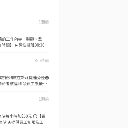
1週前
8小時前
常便利就在新莊捷運旁邊🚇
生調薪考核福利 😍員工餐優惠
1週前
時加$50元 ⭕【福
津貼 ★提供員工制服及工作