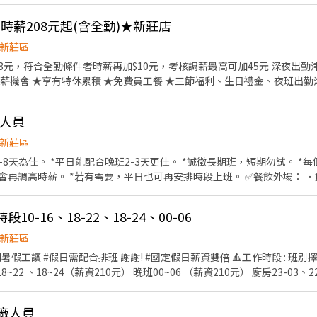
、食材備料、進貨盤點 《外場》:接待服務顧客、
★時薪208元起(含全勤)★新莊店
，我們的理念是"消滅世界的飢餓和貧困"，目標是成為全球第一的連鎖餐飲
作提供美味可口的日本國民美食-牛丼/咖哩，並以舒適衛生的用餐環境、
新莊區
安全，顧客安心。不論是單獨一人、與家人一起、朋友一起，皆可享受用
8元，符合全勤條件者時薪再加$10元，考核調薪最高可加45元 深夜出勤津貼每小
薪機會 ★享有特休累積 ★免費員工餐 ★三節福利、生日禮金、夜班出勤
、食材備料、進貨盤點 《外場》:接待服務顧客、
時人員
，我們的理念是"消滅世界的飢餓和貧困"，目標是成為全球第一的連鎖餐飲
作提供美味可口的日本國民美食-牛丼/咖哩，並以舒適衛生的用餐環境、
新莊區
安全，顧客安心。不論是單獨一人、與家人一起、朋友一起，皆可享受用
8天為佳。 *平日能配合晚班2-3天更佳。 *誠徵長期班，短期勿試。 *每
 *若有需要，平日也可再安排時段上班。 ✅餐飲外場： ．負責為顧客帶位、安排座
給顧客、解決顧客提出之疑問，並給予餐點上的建議。 ．後續將顧客點餐
附餐等。 ．於顧客用餐完畢後，負責收拾碗盤與清理環境。 ．並負責結帳
段10-16、18-22、18-24、00-06
境、設備和餐具。 ．準備不同餐點所需要的食材。 ．協助測量食材的容量
新莊區
管交代事項。
! #國定假日薪資雙倍 🔺工作時段 : 班別擇一 (固定上班時間) 早班
~24（薪資210元） 晚班00~06 （薪資210元） 廚房23-03、22-03（薪資210元） ⭕月休
帶位、安
客、給予餐點上的建議。 ．顧客用餐完畢後，負責收拾碗盤與清理環境。
工廠人員