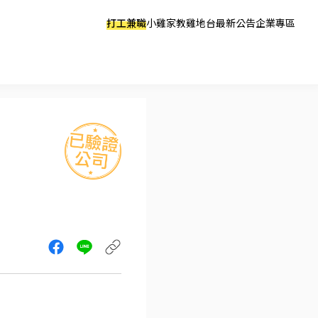
打工兼職
小雞家教
雞地台
最新公告
企業專區