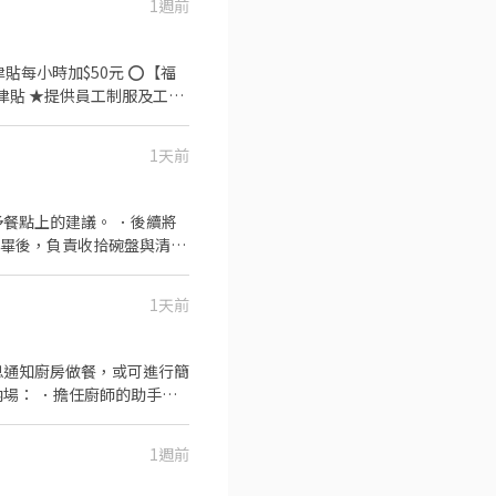
1週前
時加$50元 ⭕【福
津貼 ★提供員工制服及工作
1天前
集團。 我們堅持使用安全及
熱情用心的服務態度、平實
餐的樂趣。
餐點上的建議。 ．後續將
完畢後，負責收拾碗盤與清理
作與其他餐廳相關事務。 ．
 ．協助測量食材的容量與
1天前
息通知廚房做餐，或可進行簡
場： ．擔任廚師的助手，
理工作環境、設備和餐具。
1週前