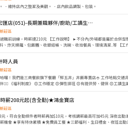
。 ．維持店內之整潔及美觀。 ．店內飲品調製、包裝。
[日商 丸亀製麵]新莊宏匯店(051)-長期兼職夥伴/廚助/工讀生(彈性排班)
新莊區
作說明】 ►不分內/外場都是屬於合併型態的工作內容：製麵、煮
、包飯糰、收銀結帳、洗碗、收拾餐具、環境清潔..等 【工作時間】 ►彈性排班08:30-
. 提供優秀同仁績效獎金 4. 久任獎金 5.
福利補助 ★★多項福利歡迎您加入我們★★ 總是提供好吃日式餐飲的公司 台灣東利多(丸亀
計時人員
新莊區
】哈囉！我們是三商餐飲旗下餐廳「鮮五丼」丼飯專賣店🍚 工作地點交通非
伴👈🏼 《福利制度》 😍工作穩定 😍彈性排班 😍有提供勞、健保 😍工讀
迎加入我們呦！！！
】★時薪208元起(含全勤)★鴻金寶店
新莊區
8元，符合全勤條件者時薪再加$10元，考核調薪最高可加45元 深夜出勤津貼每小
薪機會 ★享有特休累積 ★免費員工餐 ★三節福利、生日禮金、夜班出勤