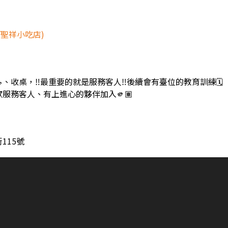
/聖祥小吃店)
、收桌，‼️最重要的就是服務客人‼️後續會有臺位的教育訓練🗓️
服務客人、有上進心的夥伴加入🫵🏽
115號