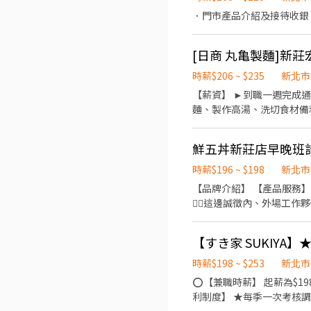
．門市產品介紹及接待收銀
時薪$206 ~ $235
新北市
【薪資】 ►到職一週完成通過職前訓練，時薪達210元 【工
麵、製作高湯、洗切食材備料、炸天婦羅
23:00（面試時請於主管確認排班時間） 【薪資福利】 1. 提供員工餐 2. 國定假日雙倍薪 3
生日禮卷 6. 滿年資享特休假 7.福委會
鮮五丼新莊店早晚班
製麵)
時薪$196 ~ $198
新北市
【品牌介紹】 【產品服務
👉🏼這邊誠徵內、外場工作夥
(壽星還有生日禮呦🥳) 《工作內容》 ►外場◄ ☆點餐 ☆協助客人收送餐點 ☆服務客人需求 ►內場◄ ☆製作菜餚 ☆備料 ☆餐具
清潔 🎊有興趣的夥伴歡
【すき家 SUKIYA
時薪$198 ~ $253
新北市
⭕【兼職時薪】 起薪為$19
利制度】 ★每季一次考核調