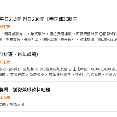
👍 🔥長期工讀💰時薪 平日215元 假日230元【壽司郎💥新莊中平店】🎉學生打工
新莊區
（可排班、每年調薪）
可獲得3,000~10,000元獎金 ⭕企業魅力 ▪加班費
新莊區
善、升遷調薪快速，適合具有企圖心的您。 ▪學習
經營管理。 ▪展店計畫涵蓋全台灣，目標成為台灣第一迴轉壽司品牌。 ▪
以人為本」的舒適工作環境。
:00～20:00、 20:00～22:00
物農場。誠徵兼職飲料吧檯
土城區
協助 3.熱情活潑