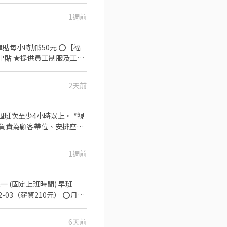
1週前
集團。 我們堅持使用安全及
熱情用心的服務態度、平實
餐的樂趣。
時加$50元 ⭕【福
津貼 ★提供員工制服及工作
2天前
集團。 我們堅持使用安全及
熱情用心的服務態度、平實
餐的樂趣。
個班次至少4小時以上。 *視
訊息通知廚房做餐，或可進行
、收銀等工作。 ．主管交
1週前
與重量。 ．負責切肉、擺
6天前