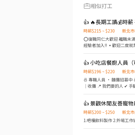
相似打工
時薪$215 ~ $230
新北市
⭕復職同仁大歡迎 離職未滿三個月者享有： ▪年資累計 ▪體檢費用補助 ▪薪資照舊計算 ⭕招募條件 ▪職前教育訓練，歡迎無
經驗者加入!! ▪歡迎二度就業、學生實習、長期打工、短期工讀（寒暑假） ▪彈性排班：08:30~23:30（每日至少排班4小時，請
於面試時與主管確認班表） ⭕工作內容（在職教育訓練完善，無經驗者OK） ▪外場 帶客入座→用餐說明、顧客服務→桌面清潔
→環境整理→收銀結帳 等 ▪內場 商品進貨→食材處理→餐點製作→餐具清洗→環境整理→庫存盤點 等 ⭕獎金福利 ▪生日禮券
👍 小吃店餐廚人員
▪員工用餐優惠 ▪年度健檢及津貼 ▪一年4次考核及調薪機會 ▪加班費5分鐘為單位計算 ▪不定期活動競賽獎金、時數達成獎金
▪六日出勤津貼：每週六日每滿一小時時薪+15元 ▪介紹親朋好友入職，期滿
時薪$196 ~ $220
新北市
為5分鐘為單位計算，重視員工的辛勤付出。 ▪實力主義不論年資，且制度完
🍜 專職人員 · 麵攤招募中 🍜 👉 做得好一定加薪 👉 滿3個月再加獎金 ⏰ 上班時間：06:00-14:00 🍜 工作內容 煮麵｜出餐｜備料
日系企業商業禮儀、餐飲相關專業技能，並能接觸店舖
｜收攤 📍 我們要的人 ✔ 手腳快 ✔ 有責任感 ✔ 態度積極 ✔ 有麵攤經驗佳（加分） ⚠️ 節奏快，不適合混時間 🚫 愛遲到、滑手機
傾聽員工訴求，共同打造「
→ 不適合 👉 缺人中！想賺錢就來 🍜 時薪人員 · 麵攤招募中 🍜 ．點餐結帳、送餐。 ．維持店內整潔。 ．煮麵、切小菜等等。
工作時段：10:30～18:30、12
👍 景觀休閒友善寵
時薪$200 ~ $250
新北市
1.吧檯飲料製作 2.外場工作