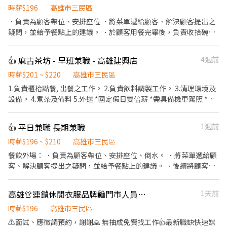
時薪$196
高雄市三民區
．負責為顧客帶位、安排座位 ．將菜單遞給顧客、解決顧客提出之
疑問，並給予餐點上的建議。 ．於顧客用餐完畢後，負責收拾碗盤
與清理環境。 ．並負責結帳、收銀等工作。 ．負責清理工作環境、
設備和餐具。 ．準備不同餐點所需要的食材。 ．協助測量食材的容
👍 麻古茶坊 - 早班兼職 - 高雄建興店
4週前
量與重量。 ．負責擺盤、打包外帶服務。
時薪$201 ~ $220
高雄市三民區
1.負責櫃枱點餐, 出餐之工作。 2.負責飲料調製工作。 3.清理環境及
設備。 4.煮茶及備料 5.外送 *國定假日雙倍薪 *需具備機車駕照 *平
均每日排班6- 8小時 *排班制:09:00-17:00 *月休:8-10天
👍 平日兼職 長期兼職
1週前
時薪$196 ~ $210
高雄市三民區
餐飲外場： ．負責為顧客帶位、安排座位、倒水。 ．將菜單遞給顧
客、解決顧客提出之疑問，並給予餐點上的建議。 ．後續將顧客點
餐訊息通知廚房做餐，或可進行簡易餐飲之料理，如：烤土司或調
配飲料等。 ．於顧客用餐完畢後，負責收拾碗盤與清理環境。 ．並
高雄👚連鎖休閒衣服品牌🛍️門市人員🐻‍❄️環境舒適✨
1天前
負責結帳、收銀等工作。 餐飲內場： ．擔任廚師的助手，處理烹飪
前與烹飪中之準備工作與其他餐廳相關事務。 ．負責洗、剝、削、
時薪$196
高雄市三民區
切各種食材。 ．負責清理工作環境、設備和餐具。 ．準備不同餐點
⚠️面試、應徵請預約，謝謝🙏 無抽成免費找工作👍最新職缺快速媒