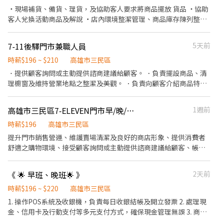
時間：07:00-12:00 🟢晚班時間：17:30-22:30 ▶時間都有可能會因
•現場補貨、備貨、理貨，及協助客人要求將商品擺放 貨品 •協助
貨物量多與少做調整 . 薪資待遇 ▶早班時薪 $204/H (內含津貼) ▶晚
客人兌換活動商品及解說 •店內環境整潔管理、商品庫存陳列整理
班時薪 $224/H (內含晚班額外津貼，視情況延長) ▶️夜班時薪
•基礎櫃台服務 •活動協助、拍攝動態、維持場內歡樂氣氛 •主管
$244/H (內含夜班津貼） ▶發薪日為隔月15號 ▶只能薪轉本人帳
交辦事項 需配合假日輪休，無法配合請勿投履歷 《能力需求》 •
7-11後驛門市兼職人員
5天前
戶，無法領現 ▶提供完整線上或實體教育訓練及實體店面實習考
真誠、積極、樂觀敬業，良好服務態度 • 手腳快、理解力好、品行
核，皆有計薪 . 休假制度 排休制 (依照門市與個人可配合時段) . 以下
端正 • 需搬運商品到機台上，有些商品比較重請納入考量 • 認真
時薪$196 ~ $210
高雄市三民區
需跑的店點 主要門市🔽 三民裕誠 - 智取店 高雄市三民區裕誠路119
負責 謹慎細心！ （需長期）（抗壓力要夠） 《特別福利》 • 生日
．提供顧客詢問或主動提供諮商建議給顧客。 ．負責擺設商品、清
號1、2樓 跑點門市🔽 三民鼎中 - 智取店 高雄市三民區鼎中路750號
禮金 • 公司不定時聚餐 • 年度尾牙(或春酒) 完整升遷考核，視工
理櫥窗及維持營業地點之整潔及美觀。 ．負責向顧客介紹商品特
1、2樓、夾層 三民鼎山 - 智取店 高雄市三民區鼎山街361號1樓 三
作能力進行調薪 需配合分店輪調與臨時支援安排。
徵、品質與價格及示範操作方法，以協助顧客選擇。 ．負責在顧客
民大裕 - 智取店 高雄市三民區大裕路185號1樓 三民明仁 - 智取店 高
成交後之包裝、收款、交付商品、開發票或收據。 ．負責在當天結
雄市三民區明仁路32之7號1樓 三民金陵 - 智取店 高雄市三民區金陵
高雄市三民區7-ELEVEN門市早/晚/夜班服務人員
1週前
束營業前，統計銷售情形、盤點貨品存量及撰寫當日業務報表。
街115號與117號1樓
時薪$196
高雄市三民區
提升門市銷售營運、維護賣場清潔及良好的商店形象、提供消費者
舒適之購物環境、接受顧客詢問或主動提供諮商建議給顧客、帳務
報表製作與管理
《 🌟 早班、晚班🌟 》
2天前
時薪$196 ~ $220
高雄市三民區
1. 操作POS系統及收銀機，負責每日收銀結帳及開立發票 2. 處理現
金、信用卡及行動支付等多元支付方式，確保現金管理無誤 3. 商品