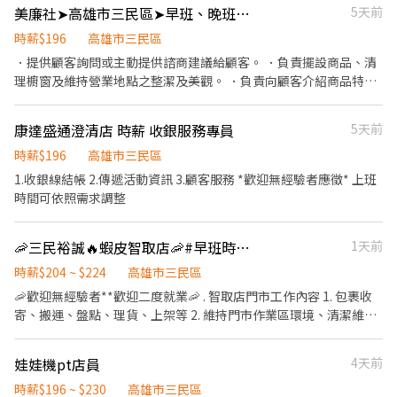
#訓練期間時薪196元。
美廉社➤高雄市三民區➤早班、晚班計時人員
5天前
可。 適合這樣的人 ✓ 喜歡與人互動 ✓ 願意學習 ✓ 不排斥銷售 ✓ 希
望透過能力增加收入 ✗ 賭博習慣者不適用 代班人員/儲備人員 #人員
時薪$196
高雄市三民區
招募 #新人專業know-how #穩定兼職 #績效獎金 #零碎時間 #第二
．提供顧客詢問或主動提供諮商建議給顧客。 ．負責擺設商品、清
份收入
理櫥窗及維持營業地點之整潔及美觀。 ．負責向顧客介紹商品特
徵、品質與價格及示範操作方法，以協助顧客選擇。 ．負責在顧客
成交後之包裝、收款、交付商品、開發票或收據。 ．負責在當天結
康達盛通澄清店 時薪 收銀服務專員
5天前
束營業前，統計銷售情形、盤點貨品存量及撰寫當日業務報表。
時薪$196
高雄市三民區
1.收銀線結帳 2.傳遞活動資訊 3.顧客服務 *歡迎無經驗者應徵* 上班
時間可依照需求調整
🦐三民裕誠🔥蝦皮智取店🦐#早班時薪 #晚班時薪 #完整教育訓練
1天前
時薪$204 ~ $224
高雄市三民區
🦐歡迎無經驗者**歡迎二度就業🦐 . 智取店門市工作內容 1. 包裹收
寄、搬運、盤點、理貨、上架等 2. 維持門市作業區環境、清潔維護
作業 3. 智取店為無人商店，有跑點需求(少數區域除外) (早班/全班)
兼職人員每日工作門店會分在3-6間門市排班 (晚班)兼職人員每日工
娃娃機pt店員
4天前
作門店會分在1-3間門市排班 (多數區域為2間以內) 4. 須配合蝦皮店
到店工作內容調整 5. 偶爾須配合鄰近有人店門市支援 . 班別 🟢早班
時薪$196 ~ $230
高雄市三民區