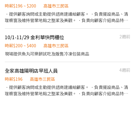
民區孝順街31號1樓 三民瀋陽 - 智取店-高雄市三民區瀋陽街111之3
時薪$196 ~ $200
境整理整潔 活動發DM
高雄市三民區
號1樓 三民義華 - 智取店-高雄市三民區義華路167號1樓 三民裕誠 -
．提供顧客詢問或主動提供諮商建議給顧客。 ．負責擺設商品、清
智取店-高雄市三民區裕誠路119號1、2樓 三民鼎山 - 智取店-高雄
理櫥窗及維持營業地點之整潔及美觀。 ．負責向顧客介紹商品特
市三民區鼎山街361號1樓
徵、品質與價格及示範操作方法，以協助顧客選擇。 ．負責在顧客
成交後之包裝、收款、交付商品、開發票或收據。
10/1-11/29 金利華快閃櫃位
2週前
時薪$200 ~ $400
高雄市三民區
現場提供魚丸可樂餅試吃及販售冷凍包裝商品
全家高雄陽明店早班人員
4週前
時薪$196
高雄市三民區
．提供顧客詢問或主動提供諮商建議給顧客。 ．負責擺設商品、清
理櫥窗及維持營業地點之整潔及美觀。 ．負責向顧客介紹商品特
徵、品質與價格及示範操作方法，以協助顧客選擇。 ．負責在顧客
成交後之包裝、收款、交付商品、開發票或收據。 ．負責在當天結
束營業前，統計銷售情形、盤點貨品存量及撰寫當日業務報表。