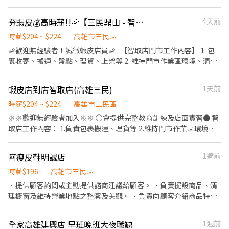
諮詢與介紹，提供顧客服務並協助推廣會員計劃與優惠活動 4. 負責
商品陳列與擺設，進行庫存管理及定期商品盤點 5. 維持店面清潔，
夯蝦皮💰高時薪!!🦐【三民鼎山 - 智取店】✨#兼職 #蝦皮
4天前
確保營業環境的整潔與吸引力 6. 協助促銷活動開展與參與，提升店
鋪銷售業績 7. 製作銷售報表，協助管理店內營運狀況 歡迎加入我
時薪$204 ~ $224
高雄市三民區
們，成為店鋪營運不可或缺的重要夥伴👍期待您的加入！
🦐歡迎無經驗者！誠徵蝦皮店員🦐 . 【智取店門市工作內容】 1. 包
裹收寄、搬運、盤點、理貨、上架等 2. 維持門市作業區環境、清潔
維護作業 3. 智取店為無人商店，有跑點需求(少數區域除外) 兼職人
員每日工作門店會分在3-6間門市排班~ 4. 須配合蝦皮店到店工作內
蝦皮店到店智取店(高雄三民)
1天前
容調整 5. 偶爾須配合鄰近有人店門市支援 . 【早班兼職】07:00-
12:00 (早班彈性7:00-8:30間可到班~~ 下班時間也彈性延後) - 【晚
時薪$204 ~ $224
高雄市三民區
班兼職】17:30~18:30 至 22:30 ✨以上需要選擇一個時段上 . 【薪資
※※歡迎無經驗者加入※※ ○會提供完整教育訓練及店面實習● 智
計算】 💰早班時薪$196+$津貼=$204 / 💰晚班時薪$196+$津貼
取店工作內容： 1.負責包裹搬運、理貨等 2.維持門市作業區環境、
=$224 . ▶發薪日為隔月15日匯款 ▶只能薪轉本人帳戶，無法領現
清潔維護作業 3.需可配合單日跑點支援3~5家店／4小時跑點距離小
▶提供完整線上或實體教育訓練及實體店面實習考核，皆有計薪 .
於10km 4. 每周排班3~4天，可彈性排班，可指定上班時間(假日需
阿瘦皮鞋明誠店
1週前
【休假制度】 排休制，兼職約一周排4-5天 (依照門市與個人可配合
可彈性配合 工作時間，看這裡⬇️看這裡⬇️ 早班時間：0700-
時段) . 📢快速應徵｜加賴 ID：@969playo 或來電預約：02-
1200/0730-1230/0800-1300/0830-1330 彈性7:00-8:30間可到班
時薪$196
高雄市三民區
66362428(分機230)
2-5小時，一樣會依門市貨量及人力評估來安排時數，因此沒有保證
．提供顧客詢問或主動提供諮商建議給顧客。 ．負責擺設商品、清
時數唷 晚班時間 : (17:30~18:30)~(22:30~23:30) 薪資待遇： 時薪
理櫥窗及維持營業地點之整潔及美觀。 ．負責向顧客介紹商品特
196，加每小時交通津貼8元 晚班有再加給額外津貼20元 三民北平 -
徵、品質與價格及示範操作方法，以協助顧客選擇。 ．負責在顧客
智取店-高雄市三民區北平二街106之1號1樓 三民大順 - 智取店-高
成交後之包裝、收款、交付商品、開發票或收據。 ．負責在當天結
全家高雄建興店 早班晚班大夜職缺
1週前
雄市三民區大順二路612號1、2、3樓 三民孝順 - 智取店-高雄市三
束營業前，統計銷售情形、盤點貨品存量及撰寫當日業務報表。 環