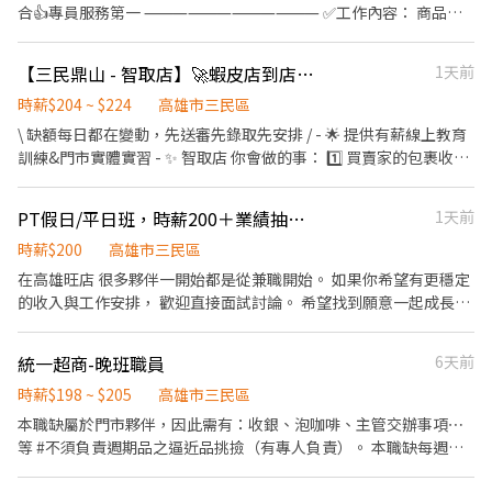
所需要的食材。 ．協助測量食材的容量與重量。 ．負責擺盤、打包
合👍專員服務第一 ⸻⸻⸻⸻ ✅工作內容： 商品銷
外帶服務。
售、貨架庫存整理、顧客服務、主管交辦事宜
⸻⸻⸻⸻ ✅工作時間： 早班 11:00-16:30 晚班
【三民鼎山 - 智取店】🚀蝦皮店到店 PT🍤｜有薪教育訓練 × 免輪班
1天前
17:30-22:00 ⸻⸻⸻⸻ ✅工作薪資： 196/H
⸻⸻⸻⸻ ✅工作地點： 高雄市三民區鼎山街529號
時薪$204 ~ $224
高雄市三民區
1樓 ⸻【應徵方式】⸻ 1️⃣點擊加入：
\ 缺額每日都在變動，先送審先錄取先安排 / - 🌟 提供有薪線上教育
https://lin.ee/Ur5Ko9E（ID：cfm1791i） 2️⃣加入後"務必"留言：
訓練&門市實體實習 - ✨ 智取店 你會做的事： 1️⃣ 買賣家的包裹收
姓名/電話/專員找戴小姐/佐丹奴(截圖職缺)
寄、理貨、盤點、上架 (請先評估身體狀況，需搬重&久站) 2️⃣ 智取
店為無人店，保持上架速度與準確度 3️⃣ 協助維持門市整潔，打造舒
PT假日/平日班，時薪200＋業績抽成！能力越強，收入越高！
1天前
適取貨環境 4️⃣ 必須有駕照及機車，支援10公里內門市跑點 5️⃣ 配合
主管指派工作內容並機動性協助 - 🧡早班時薪 $204 (基本時薪 $196
時薪$200
高雄市三民區
+ 智取店津貼 $8) . 🩶晚班時薪 $224 (基本時薪 $196 + 智取店晚班津
在高雄旺店 很多夥伴一開始都是從兼職開始。 如果你希望有更穩定
貼 $28) - 🔔 主管排班❗️一週 2～5天班 🔔 無法固定休六日，輪流畫休
的收入與工作安排， 歡迎直接面試討論。 希望找到願意一起成長、
假 - 🎁福利待遇：滿半年 享端午&中秋獎金資格 ✅一定會有「勞
穩定長期配合的夥伴。 能力可以培養， 誠信與責任感比較難得。 工
保」 ✅健保可保可不保 ✅只有隔月15號薪轉、無領現/預支 - 【🕐 工
作內容 • 銷售公益彩券、運動彩券、刮刮樂 • 協助顧客服務與商
統一超商-晚班職員
6天前
作時間｜早班】 07:00-12:00 (由主管依照門市需求安排2-5小時) (可
品介紹 • 維護店面環境整潔 • 盤點商品及填寫報表 適合想增加收
彈性調整上班時間，最晚至8:30-13:30) - 【🕐 工作時間｜晚班】
入，培養服務能力，累積銷售經驗的人。 表現穩定者， 有額外獎金
時薪$198 ~ $205
高雄市三民區
17:30-23:30 (由主管依照門市需求安排2-6小時) . 📩 合法派遣公司
及成長機會。 享有春節黃金班優先安排資格。 春節是彩券業一年一
本職缺屬於門市夥伴，因此需有：收銀、泡咖啡、主管交辦事項⋯
｜無需任何費用｜快速安排 🌙 https://lin.ee/lJ1Nz7C ✅ 加入後請
度的黃金時段。 買氣集中、人流爆發， 獎金表現通常遠高於平月。
等 #不須負責週期品之逼近品挑撿（有專人負責）。 本職缺每週上
傳送「職缺截圖」唷！
對想挑戰更高收入的人來說，是最值得把握的時機。 我們重視的是
班5天（訓練期間不算），且每天需滿8小時，假日無法指定休假。
• 誠信 • 責任感 • 執行力 • 服務態度 彩券經驗可。 無經驗也