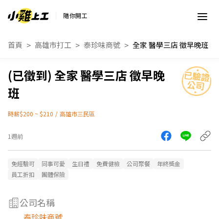
隨你開工
首頁
高雄市打工
泰珍味商號
全家 醫學三店 徵早晚班
全家 醫學三店 徵早晚
班
時薪$200 ~ $210
/
高雄市三民區
1週前
免經驗可
同事可愛
生日禮
免費健檢
公司聚餐
年終獎金
員工折扣
團體保險
公司名稱
泰珍味商號