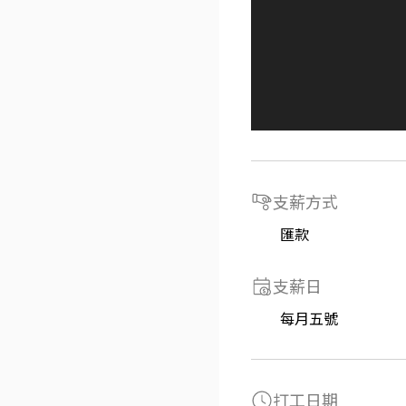
支薪方式
匯款
支薪日
每月五號
打工日期