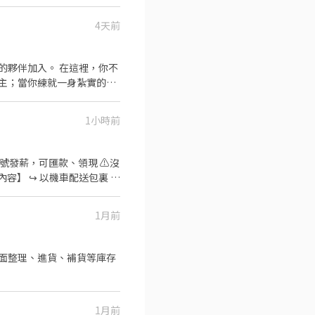
4天前
的夥伴加入。 在這裡，你不
主；當你練就一身紮實的基
段性成長】 📦 第一階
1小時前
5號發薪，可匯款、領現 ⚠️沒
容】 ↪︎ 以機車配送包裏 ⏰
 新北市板橋區、土城區、蘆洲
速卡位應徵流程】 ➊ 點擊填寫廠商制式履
1月前
審核，敏感欄位（身分證/詳細地
商包裏外送」💥
1月前