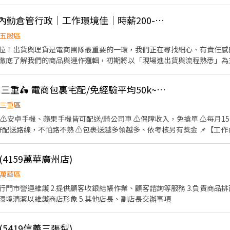
氛，大家好相處 • 提供在職訓練，陪你慢慢學會工作 沒經驗沒關係，帶著笑容就能安心開始！
👍 【五股熱門職缺】內勤倉管行政｜工作環境佳｜時薪200-220｜可現領週領
五股區
位！出貨與理貨是電商團隊最重要的一環，我們正在尋找細心、有責任感
徹底了解我們的商品與運作邏輯，初期將以「現場進出貨與流程熟悉」為
參與「客服與行政」作業，讓你的職涯技能持續升級！ 【你的主要任務：階
貨，確保商品準確送達客戶手中。 品質控
👍 💖可週領現/蘆洲、三重🛵 電商包裏宅配/免經驗平均50k~70k/公司車
提醒：此職務需配合搬運部分貨品，歡迎當作日常活動筋骨！） 庫存掌握：協助訂單備貨統計、
段：行政營運與客服支援（技能再升級） 數據與表單：協助訂單管理與簡易報表、表單
三重區
 ⚠️安卓手機、蘋果手機皆可配送/騎公司車 ⚠️保障收入，免搶單 ⚠️每月1
與商品，能保持耐心與細緻度。 靈活彈性：願意配合
排好配送路線，不怕路不熟 ⚠️包裹送越多領越多、依考核另有獎金 📌【工作內
，且對電商後台行政、客服作業有學習熱忱。 【公司官
0~18:00 排休制 💵【薪資待遇】 平均收入約50～70K 📍【工作地點】
ssica94daily.com (歡迎先至官網逛逛，了解我們正在熱賣的優質商品！)
-------------⬇️應徵方式⬇️------------------------- 📩 【火
4159萬華廣州店)
 👉https://reurl.cc/V292KN 🔒 【隱私防線】個資僅供廠商
言： 👉https://lin.ee/OBnhVN5 私訊留下 ⌜姓名+電話 +應徵電
萬華區
管理作業 4.負責門市設備與環境清潔以維護商店形象 5.其他店長、副店長交辦事項
5419信義三張犁)