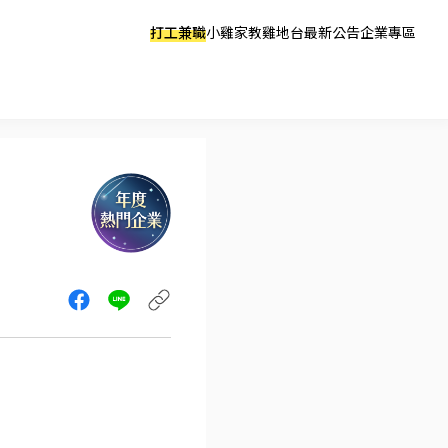
打工兼職
小雞家教
雞地台
最新公告
企業專區