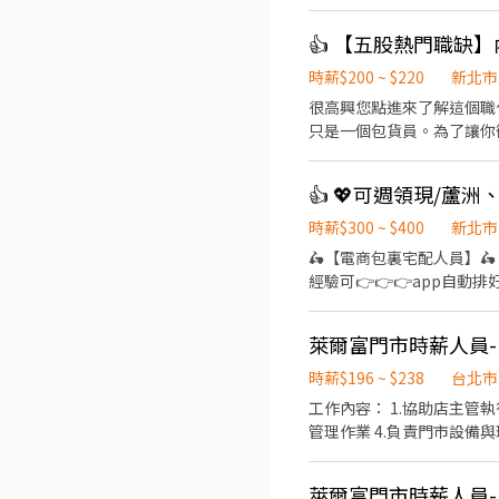
時薪$200 ~ $220
新北市
很高興您點進來了解這個職
只是一個包貨員。為了讓你
本功後，我們將逐步培訓你
段：倉儲理貨與品質把關（打好基本功） 精準出貨：負責日常進出貨作業、揀貨與包
管：執行產品品管檢查。（⚠️ 小
定期的庫存管理與盤點作業。 💻 第二階
時薪$300 ~ $400
新北市
製作。 客服與行政：熟悉現場作業後，將視情況安排執行客服回覆與行政相關支援。 團隊協作：其他主管交辦事項，與團隊一起
🛵【電商包裏宅配人員】🛵
解決營運上的大小事。 【我們在找這樣的你】 細心負責：面對繁雜的訂單
經驗可👉👉👉app自動
現場實際情況，彈性調配每日的工作優先順序。 願意學習：不排斥體力活
【上班時間】 一~日 09:0
網】 https://www.je
區、三重區<== 任選 -------
萊爾富門市時薪人員-(
歷（1分鐘完成，快速安排送審）：
址）錄取前皆可先不填！ ➋加入留
時薪$196 ~ $238
台北市
工作內容： 1.協助店主管執行門市營運維護 2.提供顧客收銀結帳作業、顧客諮詢等服務 3.負責商品排面整理、進貨、補貨等庫存
萊爾富門市時薪人員-(