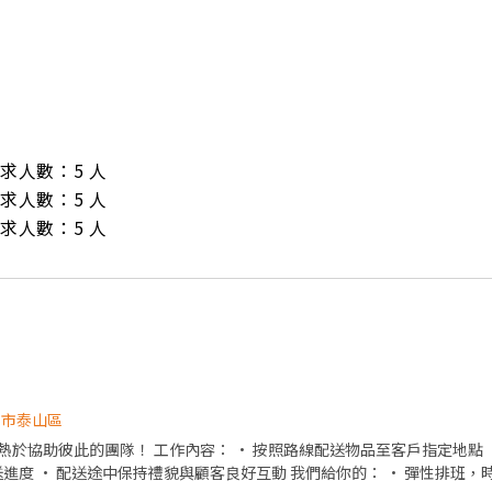
/ 需求人數：5 人

/ 需求人數：5 人

/ 需求人數：5 人
北市泰山區
照路線配送物品至客戶指定地點 • 確認貨物種類與數量後安
持禮貌與顧客良好互動 我們給你的： • 彈性排班，時間好安排 • 友善團隊氣