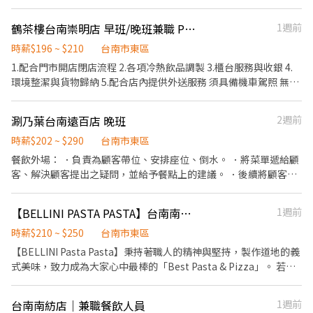
工作環境，並期望享有多種福利，可優先選擇我們。 ✅工作內容 1.
負責食材準備、各項餐點製作 2. 協助進貨清點、歸位及後續處理 3.
鶴茶樓台南崇明店 早班/晚班兼職 PT工讀人員
1週前
開店前準備及閉店整理作業 4. 洗滌與環境清潔 5. 完成主管交付工作
✅工作時段 早班：09:00~18:00或19:00 中班：11:00~20:00 晚班：
時薪$196 ~ $210
台南市東區
18:30~22:30 (排班區間另安排休息時間，週六、週日有一天可排班
1.配合門市開店閉店流程 2.各項冷熱飲品調製 3.櫃台服務與收銀 4.
者尤佳。) ※彈性排班可討論喔。週六與週日正常工時出勤每小時再
環境整潔與貨物歸納 5.配合店內提供外送服務 須具備機車駕照 無相
加5圓，國定假日除外。 ✅薪資： 時薪210元~250元。(實際任用薪
關工作經驗可 服務態度佳，短期勿試
資，依面談結果與經驗核定職級。) ※週六與週日正常工時出勤每小
涮乃葉台南遠百店 晚班
2週前
時再加5圓，國定假日除外。 ✅工作時段說明：依店鋪營運需求排
班；兼職人員每月可配合排班時數須達60小時以上。 ✅提供免費溫
時薪$202 ~ $290
台南市東區
馨員工餐點、交通便利通勤上班很方便。 ✅歡迎無餐飲工作經驗、
餐飲外場： ．負責為顧客帶位、安排座位、倒水。 ．將菜單遞給顧
對餐飲業有熱忱的您，加入三澧餐飲集團。 ------------------------
客、解決顧客提出之疑問，並給予餐點上的建議。 ．後續將顧客點
------------------------------------------------- 『加入三澧 成為家
餐訊息通知廚房做餐，或可進行簡易餐飲之料理，如：烤土司或調
人』共同創造無限可能。 1998年於台灣成立-日商三澧餐飲集團
配飲料等。 ．於顧客用餐完畢後，負責收拾碗盤與清理環境。 ．並
HUMAX ASIA，屬於日本Wondertable餐飲集團在台分公司。 深耕
【BELLINI PASTA PASTA】台南南紡店-外場兼職(晚班)-B11
1週前
負責結帳、收銀等工作。 餐飲內場： ．擔任廚師的助手，處理烹飪
台灣多年的日本與義大利美食連鎖品牌，旗下六大連鎖餐飲品牌包
前與烹飪中之準備工作與其他餐廳相關事務。 ．負責洗、剝、削、
時薪$210 ~ $250
台南市東區
含， ★義式料理餐廳：BELLINI CAFFÈ、BELLINI Pasta Pasta、
切各種食材。 ．負責清理工作環境、設備和餐具。 ．準備不同餐點
【BELLINI Pasta Pasta】秉持著職人的精神與堅持，製作道地的義
MOLINO手工義大利麵 ★日式鍋物餐廳：Mo-Mo-Paradise壽喜燒
所需要的食材。 ．協助測量食材的容量與重量。 ．負責擺盤、打包
式美味，致力成為大家心中最棒的「Best Pasta & Pizza」。 若您
★日式天婦羅專門店：天吉屋、吉天麩羅 全台直營店鋪皆位於各大
外帶服務。
有兼職打工的計畫，喜歡充滿活力的工作環境，並期望享有多種福
百貨商場，並持續穩定發展中。 ------------------------------------
利，可優先選擇我們。 ✅工作內容 1. 一般點餐，送餐，收桌服務工
-------------------------------------- 【應徵須知】 ①詳閱工作內容
台南南紡店｜兼職餐飲人員
1週前
作 2. 內、外場聯繫及顧客諮詢服務 3. 店內環境、座位區清潔整理 4.
後，請審慎提出應徵申請。 ②履歷初審合適者，將邀請實體面談，