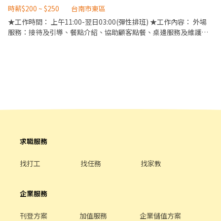
收銀結帳，開店前準備及閉店整理作業 5. 完成主管交付工作 ✅工作
時薪$200 ~ $250
台南市東區
初審資格不符者則不另行通知。 ③錄取的實際任用職稱及薪資，依
時段 晚班：18:00~22:00或22:30 ※彈性排班可討論喔。週六與週日
面談結果與經驗核定職級。
★工作時間： 上午11:00-翌日03:00(彈性排班) ★工作內容： 外場
正常工時出勤每小時再加5圓，國定假日除外。 ✅工作時段說明：依
服務：接待及引導、餐點介紹、協助顧客點餐、桌邊服務及維護環
店鋪營運需求排班；兼職人員每月可配合排班時數須達60小時以
境等。 內場備菜：擺盤傳菜、食材準備、食材調理、廚房清理及維
上。 ✅提供免費溫馨員工餐點、交通便利通勤上班很方便。 ✅歡迎
護環境等。 內場傳菜：配鍋、傳送湯鍋、回收餐具、送菜盤、整理
無餐飲工作經驗、對餐飲業有熱忱的您，加入三澧餐飲集團。 -----
餐桌與環境等。 ★應徵條件： 此為長期工讀，短期者請勿投遞，錄
---------------------------------------------------------------------
取後須提供餐飲從業人員體檢報告。 每月可配合排班時數需達60小
『加入三澧 成為家人』共同創造無限可能。 1998年於台灣成立-日
時以上。 ★薪資福利： 時薪200-250元，00:00後每小時50元夜班
商三澧餐飲集團 HUMAX ASIA，屬於日本Wondertable餐飲集團在
津貼。 全日免費供膳、員工折扣、春節團圓假、春酒、定期健康檢
台分公司。 深耕台灣多年的日本與義大利美食連鎖品牌，旗下六大
查。
連鎖餐飲品牌包含， ★義式料理餐廳：BELLINI CAFFÈ、BELLINI
Pasta Pasta、MOLINO手工義大利麵 ★日式鍋物餐廳：Mo-Mo-
Paradise壽喜燒 ★日式天婦羅專門店：天吉屋、吉天麩羅 全台直營
求職服務
店鋪皆位於各大百貨商場，並持續穩定發展中。 -------------------
------------------------------------------------------- 【應徵須
找打工
找任務
找家教
知】 ①詳閱工作內容後，請審慎提出應徵申請。 ②履歷初審合適
者，將邀請實體面談，初審資格不符者則不另行通知。 ③錄取的實
際任用職稱及薪資，依面談結果與經驗核定職級。
企業服務
刊登方案
加值服務
企業儲值方案