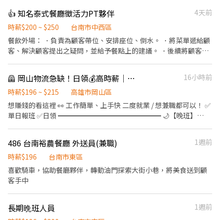
負責為顧客帶位、安排座位、倒水、上菜。 ．將菜單遞給顧客、解
👍 知名泰式餐廳徵活力PT夥伴
4天前
決顧客提出之疑問，並給予餐點上的建議。 ．後續將顧客點餐訊息
通知廚房做餐。 ．於顧客用餐完畢後，負責收拾碗盤與清理環境。
時薪$200 ~ $250
台南市中西區
【未來你可以學到】 ．舞台演出者的配線處理 ．音控台與燈控台的
餐飲外場： ．負責為顧客帶位、安排座位、倒水。 ．將菜單遞給顧
基本操作 ．基本調酒製作 【福利】 ·基本勞保 ·員工聚會，跑
客、解決顧客提出之疑問，並給予餐點上的建議。 ．後續將顧客點
KTV、別家酒吧參訪、打球等 ·團積達標獎金抽成 ·個人獎金抽成
餐訊息通知廚房做餐，或可進行簡易餐飲之料理，如：烤土司或調
（本店有人最高一個月拿了1w獎金） （會調酒佳）
配飲料等。 ．於顧客用餐完畢後，負責收拾碗盤與清理環境。 ．並
🦺 岡山物流急缺！日領💰高時薪｜立即報班
16小時前
負責結帳、收銀等工作。 餐飲內場： ．擔任廚師的助手，處理烹飪
前與烹飪中之準備工作與其他餐廳相關事務。 ．負責洗、剝、削、
時薪$196 ~ $215
高雄市岡山區
切各種食材。 ．負責清理工作環境、設備和餐具。 ．準備不同餐點
想賺錢的看這裡 👀 工作簡單、上手快 二度就業 / 想兼職都可以！ ✅
所需要的食材。 ．協助測量食材的容量與重量。 ．負責擺盤、打包
單日報班 ✅日領 ━━━━━━━━━━━━━━━ 🌙【晚班】
外帶服務。
15:30～結束（依現場單量調整） 💰 時薪$196~215元/H 📦【工作內
容】 ▪ 理貨 ▪ 疊貨 ▪ 需操作電動拖板車（電拖） 📍【工作地點】
486 台南裕農餐廳 外送員(兼職)
1週前
高雄市岡山區本洲里本工一路 ▬▬▬▬▬▬▬▬▬【快速報名】
▬▬▬▬▬▬▬▬▬ ❤️𝑳𝒊𝒏𝒆 𝑰𝑫：【0965330514 】明熙-Lisa 麗莎
時薪$196
台南市東區
專員 留言 ✅ 職缺截圖 1對1專人為您服務☺️ 🔥 職缺稀有，手速要
喜歡騎車，協助餐廳夥伴，轉動油門探索大街小巷，將美食送到顧
快！
客手中
長期晩班人員
1週前