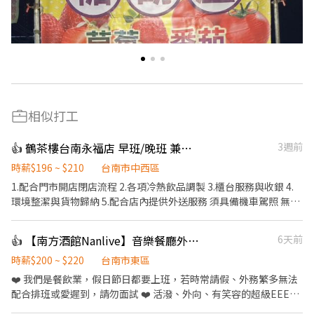
相似打工
👍 鶴茶樓台南永福店 早班/晚班 兼職 PT工讀 計時人員
3週前
時薪$196 ~ $210
台南市中西區
1.配合門市開店閉店流程 2.各項冷熱飲品調製 3.櫃台服務與收銀 4.
環境整潔與貨物歸納 5.配合店內提供外送服務 須具備機車駕照 無相
關工作經驗可 服務態度親切要有禮貌 短期勿試
👍 【南方酒館Nanlive】音樂餐廳外場送餐人員｜超高獎金制度
6天前
時薪$200 ~ $220
台南市東區
❤️ 我們是餐飲業，假日節日都要上班，若時常請假、外務繁多無法
配合排班或愛遲到，請勿面試 ❤️ 活潑、外向、有笑容的超級EEEE
人 ❤️ 自備「精緻」完整履歷表加分 ❤️ 有機車駕照 【基本工作】 ．