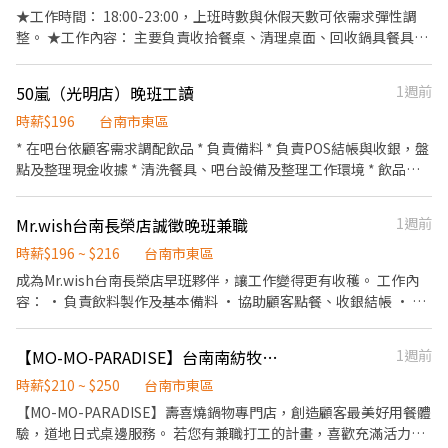
無經驗可、不定期聚餐 有心肯學者、二度就業著、另找兼職著歡迎
★工作時間： 18:00-23:00，上班時數與休假天數可依需求彈性調
👏
整。 ★工作內容： 主要負責收拾餐桌、清理桌面、回收鍋具餐具，
確保用餐環境整潔，配合主管交辦其他事項。 ★應徵條件： 此為長
期工讀，短期者請勿投遞，每月可配合排班時數需達60小時以上。
50嵐（光明店）晚班工讀
1週前
錄取後須提供餐飲從業人員體檢報告。 具有向心力與責任感，態度
親切積極， 能吃苦耐勞，勇於挑戰。 ★薪資福利： 時薪230-250
時薪$196
台南市東區
元，全日免費供膳、員工折扣、春節團圓假、春酒、定期健康檢
* 在吧台依顧客需求調配飲品 * 負責備料 * 負責POS結帳與收銀，盤
查。
點及整理現金收據 * 清洗餐具、吧台設備及整理工作環境 * 飲品販
售說明 * 早班需煮茶 * 其餘事項面試講解
Mr.wish台南長榮店誠徵晚班兼職
1週前
時薪$196 ~ $216
台南市東區
成為Mr.wish台南長榮店早班夥伴，讓工作變得更有收穫。 工作內
容： • 負責飲料製作及基本備料 • 協助顧客點餐、收銀結帳 • 維
護櫃檯與內外場環境 • 店車外送 我們給你的： • 彈性調整上班時
段 • 免費享用員工飲品 • 舒適友善的團隊環境 即使沒有經驗，也
【MO-MO-PARADISE】台南南紡牧場-內場兼職(早班,中班,晚班)C17
1週前
歡迎你的加入，和我們一起成長。
時薪$210 ~ $250
台南市東區
【MO-MO-PARADISE】壽喜燒鍋物專門店，創造顧客最美好用餐體
驗，道地日式桌邊服務。 若您有兼職打工的計畫，喜歡充滿活力的