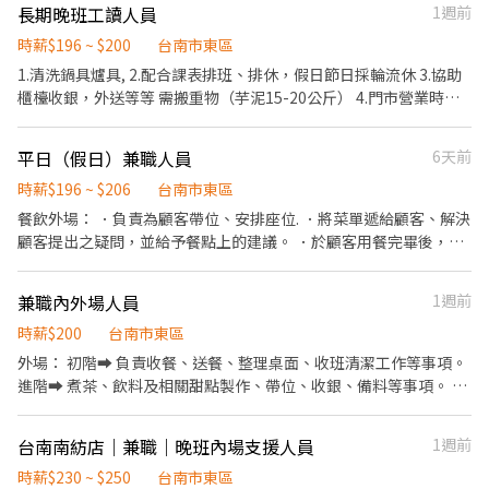
長期晚班工讀人員
1週前
餐+宵夜餐 ◆ 提供制服與圍裙 「歡迎喜歡日式餐飲或熱鬧居酒屋氛
店內環境、座位區清潔整理 4. 收銀結帳，開店前準備及閉店整理作
圍的夥伴加入我們的團隊」
業 5. 完成主管交付工作 ✅工作時段 中班：12:00~21:00 晚班：
時薪$196 ~ $200
台南市東區
18:00~22:30 (排班區間另安排休息時間，週六、週日有一天可排班
1.清洗鍋具爐具, 2.配合課表排班、排休，假日節日採輪流休 3.協助
者尤佳。) ※彈性排班可討論喔。週六與週日正常工時出勤每小時再
櫃檯收銀，外送等等 需搬重物（芋泥15-20公斤） 4.門市營業時間
加5圓，國定假日除外。 ✅工作時段說明：依店鋪營運需求排班；兼
到20:30、如果只能上18:00的班的話並不適合唷 會配合課表排班，
職人員每月可配合排班時數須達60小時以上。 ✅提供免費溫馨員工
不怕累的想賺錢的可以來 主動應徵者歡迎來電優先入取 下午15:00
平日（假日）兼職人員
6天前
餐點、交通便利通勤上班很方便。 ✅歡迎無餐飲工作經驗、對餐飲
後可直接攜帶履歷親洽
業有熱忱的您，加入三澧餐飲集團。 -------------------------------
時薪$196 ~ $206
台南市東區
------------------------------------------- 『加入三澧 成為家人』
餐飲外場： ．負責為顧客帶位、安排座位. ．將菜單遞給顧客、解決
共同創造無限可能。 1998年於台灣成立-日商三澧餐飲集團 HUMAX
顧客提出之疑問，並給予餐點上的建議。 ．於顧客用餐完畢後，負
ASIA，屬於日本Wondertable餐飲集團在台分公司。 深耕台灣多年
責收拾碗盤與清理環境。 ．並負責結帳、收銀等工作。 餐飲內場：
的日本與義大利美食連鎖品牌，旗下六大連鎖餐飲品牌包含， ★義
．負責洗、剝、削、切各種食材。 ．負責清理工作環境、設備和餐
式料理餐廳：BELLINI CAFFÈ、BELLINI Pasta Pasta、MOLINO手
兼職內外場人員
1週前
具。 ．準備不同餐點所需要的食材。 ．協助測量食材的容量與重
工義大利麵 ★日式鍋物餐廳：Mo-Mo-Paradise壽喜燒 ★日式天婦
量。 ．負責擺盤、打包外帶服務。
時薪$200
台南市東區
羅專門店：天吉屋、吉天麩羅 全台直營店鋪皆位於各大百貨商場，
外場： 初階➡️ 負責收餐、送餐、整理桌面、收班清潔工作等事項。
並持續穩定發展中。 -----------------------------------------------
進階➡️ 煮茶、飲料及相關甜點製作、帶位、收銀、備料等事項。 福
--------------------------- 【應徵須知】 ①詳閱工作內容後，請審
利➡️ 彈性排班、享有員工餐半價、無經驗可、不定期聚餐 內場： 初
慎提出應徵申請。 ②履歷初審合適者，將邀請實體面談，初審資格
階➡️負責洗、剝、削、切各種食材、負責清理工作環境、餐具、學
不符者則不另行通知。 ③錄取的實際任用職稱及薪資，依面談結果
台南南紡店｜兼職｜晚班內場支援人員
1週前
習內場工作項目。（有經驗者佳） 進階➡️製作相關餐點、負責炸物
與經驗核定職級。
台、爐台出餐、備料等事項。 福利➡️ 彈性排班、享有員工餐半價、
時薪$230 ~ $250
台南市東區