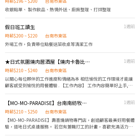
時薪$196 ~ $200
台南市東區
收銀點單、 製作飲品、熱情外送、廚房整理、打烊整理
假日班工讀生
1週前
時薪$200 ~ $220
台南市東區
外場工作，負責帶位點餐送菜收桌等清潔工作
★日式氛圍燒肉居酒屋【燒肉卡魯比】假日兼職 內外場 招募中!
1週前
時薪$210 ~ $240
台南市東區
以關心每位夥伴的工作進度和情緒為本 相信愉悅的工作環境才能讓
顧客感受到愉悅的用餐體驗 . 【工作內容】 工作內容簡單好上手,平
板點餐,不用記餐點名稱和價格 . 外場 1. 負責送餐及聯繫內外場之工
作。 2. 負責客人帶位、點餐等工作。 3. 於客人用餐完畢後，負責收
【MO-MO-PARADISE】台南南紡牧場-外場兼職(中班,晚班)-C17
1週前
拾碗盤與清理環境。 4. 進行簡易餐飲之料理，如：烤土司或調配飲
料等。 5. 洗碗(有洗碗機) 6. 協助出餐 . 內場 1.在符合食品衛生規範
時薪$210 ~ $250
台南市東區
下，烹煮、提供各式餐點。 2.營運前清洗與準備各種食材。 3.營運
【MO-MO-PARADISE】壽喜燒鍋物專門店，創造顧客最美好用餐體
後環境清潔 . 【薪資福利】 ◆ 享有勞健保、勞退金提撥、特休等其
驗，道地日式桌邊服務。 若您有兼職打工的計畫，喜歡充滿活力的
他假別 ◆ 彈性排班 ◆ 颱風天交通津貼補助 ◆ 顧客誇讚獎金、介紹
工作環境，並期望享有多種福利，可優先選擇我們。 ✅工作內容 1.
獎金$5000、包廂定烤獎金$800 ◆國定假日加班費 ◆ 提供免費員工
一般點餐，送餐，收桌服務工作 2. 內、外場聯繫及顧客諮詢服務 3.