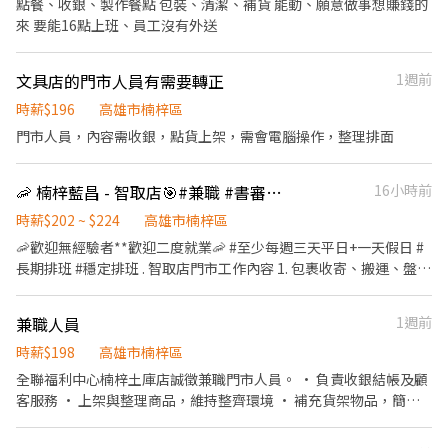
點餐、收銀、製作餐點 包裝、清潔、補貨 能動、願意做事想賺錢的
1200/0830-1230 (早班彈性7:00-8:30間可到班) 晚班時間：17:30-
來 要能16點上班、員工沒有外送
22:30(彈性延後) 夜班時間：23:30-03:30(彈性延後) ✅時間都有可能
會因貨物量多與少做調整 . 💰薪資待遇： ♡ 早班時薪 $202H (內含晚
文具店的門市人員有需要轉正
1週前
班額外津貼，視情況延長) ♡ 晚班時薪 $224H (內含晚班額外津貼，
視情況延長) ♡ 晚班時薪 $244H (內含晚班額外津貼，視情況延長)
時薪$196
高雄市楠梓區
✅發薪日為隔月15號 ✅只能薪轉本人帳戶，無法領現 ✅提供完整線
門市人員，內容需收銀，點貨上架，需會電腦操作，整理排面
上或實體教育訓練及實體店面實習考核，皆有計薪 . 教育訓練(線上
上課，有薪水) >>一定要參加 下午場：14:00~17:00、晚上場：
18:00~21:00 ▶時間都有可能會因貨物量多與少做調整
🦐 楠梓藍昌 - 智取店🎯#兼職 #書審即上工 #新手友善! - 高雄
16小時前
時薪$202 ~ $224
高雄市楠梓區
🦐歡迎無經驗者**歡迎二度就業🦐 #至少每週三天平日+一天假日 #
長期排班 #穩定排班 . 智取店門市工作內容 1. 包裹收寄、搬運、盤
點、理貨、上架等 2. 維持門市作業區環境、清潔維護作業 3. 智取店
為無人商店，有跑點需求(少數區域除外) (晚班)兼職人員每日工作門
兼職人員
1週前
店會分在1-3間門市排班 (多數區域為2間以內) 4. 須配合蝦皮店到店
工作內容調整 5. 偶爾須配合鄰近有人店門市支援 . 班別：免輪班，
時薪$198
高雄市楠梓區
選擇一個班別應徵。 🟢早班時間： 0700-1100/0730-1130/0800-
全聯福利中心楠梓土庫店誠徵兼職門市人員。 • 負責收銀結帳及顧
1200/0830-1230 (早班彈性7:00-8:30間可到班) 🟢晚班時間：
客服務 • 上架與整理商品，維持整齊環境 • 補充貨架物品，簡單
17:30-22:30(彈性延後) ▶時間都有可能會因貨物量多與少做調整 .
協助陳列 • 參與賣場日常工作支援 •外送平台揀貨作業 •面銷推
薪資待遇 ▶早班時薪 $202H (內含晚班額外津貼，視情況延長) ▶晚
廣 •門市環境清潔 無工作經驗也能上手，我們歡迎你應徵！