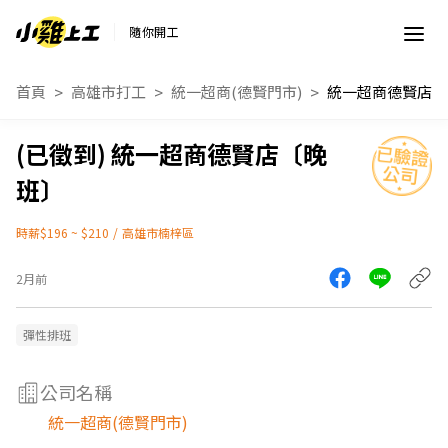
隨你開工
首頁
高雄市打工
統一超商(德賢門市)
統一超商德賢店〔
統一超商德賢店〔晚
班〕
時薪$196 ~ $210
/
高雄市楠梓區
2月前
彈性排班
公司名稱
統一超商(德賢門市)