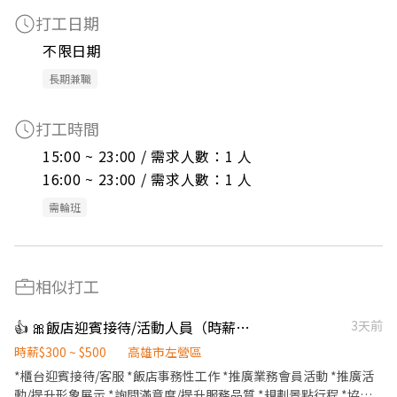
打工日期
不限日期
長期兼職
打工時間
15:00 ~ 23:00 / 需求人數：1 人

16:00 ~ 23:00 / 需求人數：1 人
需輪班
相似打工
👍 🎀飯店迎賓接待/活動人員（時薪300-500含獎金)另徵飯店優質清潔房務
3天前
時薪$300 ~ $500
高雄市左營區
*櫃台迎賓接待/客服 *飯店事務性工作 *推廣業務會員活動 *推廣活
動/提升形象展示 *詢問滿意度/提升服務品質 *規劃景點行程 *協助