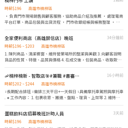
楠梓門市 工讀
束營業前，統計銷售情形、盤點貨品存量及撰寫當日業務報表。
• 育兒津貼$5000/月 • 旅遊津貼$12,000 • 各類補助金 • 年度體
時薪$196
高雄市楠梓區
檢 ✅ 付費停車位 ✅ 餐費補貼$80元/天 ✅ 每年7天帶薪假
• 負責門市現場銷售與顧客服務，協助商品介紹及推薦 • 處理電商
╭────⚡應徵方式⚡────╮ 聯絡 陳小姐✨ 預約面試： 應徵
平台訂單、商品包裝與出貨流程 • 門市收銀結帳與帳務整理 • 維
預約請點選加入➡️ https://lin.ee/UhImTD9 • 📞 電話： 0911-
持店內環境整潔與商品陳列 • 協助商品拍攝、上架與簡易社群素材
563-123 • 📲 𝐋𝐈𝐍𝐄： 搜尋帳號 @252fmefb
整理 • 即時回覆顧客問題，提供良好購物體驗 • 配合店務運作，
全家便利商店（高雄屏信店）晚班
34分鐘前
完成主管交辦事項 • 具服務熱忱、責任感，能獨立作業並重視團隊
合作
時薪$196 ~ $203
高雄市楠梓區
1. 陳列商品、清潔櫥窗、維持營業場所的整潔與美觀 3. 向顧客說明
貨品的性質、特徵、品質與價格 4. 在成交後，包裝商品、收取款
項、交付商品，完成交易手續 5. 以電子掃瞄或手動輸入方式，將商
品價格輸入收銀機或銷售系統進行收費，最後開立統一發票交付顧
🦐楠梓楠新 - 智取店🎯#兼職 #書審即上工 #新手友善 #早/晚/夜班-高雄
16小時前
客 6. 保管所得現金，並於每日工作終了，根據售票存根，點交所售
時薪$202 ~ $244
得票價之現金 7. POS系統收銀機操作、結帳
高雄市楠梓區
⍣長期配合排班 ⍣需排三天平日+一天假日 ⍣具備摩托車駕照與摩托車
. 🔸工作內容： 1. 包裹收寄、搬運、盤點、理貨、上架等 2. 維持門
市作業區環境、清潔維護作業 3. 智取店為無人商店，有跑點需求(少
數區域除外) (早班/全班)兼職人員每日工作門店會分在3-6間門市排
蛋糕飲料店招募晚班計時人員
3天前
班 (晚班)兼職人員每日工作門店會分在1-3間門市排班 (多數區域為2
間以內) 4. 須配合蝦皮店到店工作內容調整 . 🔸班別：免輪班，選擇
時薪$196
高雄市楠梓區
一個班別應徵。 早班時間： 0700-1100/0730-1130/0800-