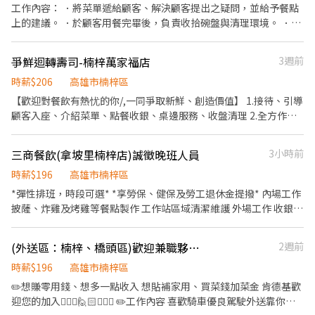
工作內容： ．將菜單遞給顧客、解決顧客提出之疑問，並給予餐點
上的建議。 ．於顧客用餐完畢後，負責收拾碗盤與清理環境。 ．負
責結帳、收銀等工作。 ．烹煮餐點。 ．負責清理工作環境、設備和
餐具。 ．負責擺盤、打包外帶服務。 ．外送服務
爭鮮迴轉壽司-楠梓萬家福店
3週前
時薪$206
高雄市楠梓區
【歡迎對餐飲有熱忧的你/,一同爭取新鮮、創造價值】 1.接待、引導
顧客入座、介紹菜單、點餐收銀、桌邊服務、收盤清理 2.全方作技
外場服務、內場餐點製作、出餐管理、確認出菜品質 3.外帶、外送
平台顧客點餐服務 4.顧客關係經營 5.維持門市清整潔
三商餐飲(拿坡里楠梓店)誠徵晚班人員
3小時前
時薪$196
高雄市楠梓區
*彈性排班，時段可選* *享勞保、健保及勞工退休金提撥* 內場工作
披薩、炸雞及烤雞等餐點製作 工作站區域清潔維護 外場工作 收銀點
餐結帳 送餐及顧客服務 環境清潔維護 外送工作 *需備駕照，騎乘公
司車*
(外送區：楠梓、橋頭區)歡迎兼職夥伴~~肯德基-早班/晚班/假日班 外送員-彈性排班 (騎公司車)
2週前
時薪$196
高雄市楠梓區
✏️想賺零用錢、想多一點收入 想貼補家用、買菜錢加菜金 肯德基歡
迎您的加入🙋🏻‍♀️🙋🏻🙋🏻‍♂️ ✏️工作內容 喜歡騎車優良駕駛外送靠你沒