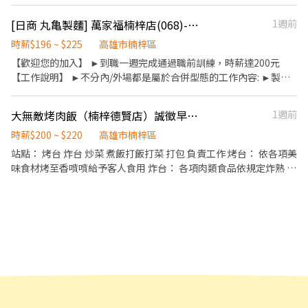
問題🛵🛵🛵 ✏️需求時段 🌤上午10:30～🎇晚上22:30 （可依工作、
學生課表調整上班時間） ✏️外送區域 📍 (楠梓區) ✏️關於薪資 📅每
[日商 丸亀製麵] 萬家福楠梓店(068)-長期兼職夥伴/工讀生/彈性排班
1週前
週至少排休兩天 💰時薪196、外送單數1單10-14元 💼享勞健保 💸發
薪日：每月10日、25日 ✏️公司福利 🎁肯德基員工獨有的生日禮品
時薪$196 ~ $225
高雄市楠梓區
💛三節獎金 💵春節、 端午 、中秋 💚年資代金 💸滿一年有年假代金
【歡迎您的加入】 ►到職一週完成通過職前訓練，時薪達200元
💥火熱職缺🎊超優福利 👫誠徵熱情活力的你一起加入肯德基
【工作說明】 ►不分內/外場都是屬於合併型態的工作內容: ►製
麵、煮麵、製作高湯、洗切食材備料、炸天婦羅、包飯糰、收銀結
帳、洗碗、收拾餐具、環境清潔..等 【工作時間】 ►彈性排班
大無敵烤肉飯（楠梓德賢店）誠徵早晚班人員
1週前
08:30-23:00（面試時請於主管確認排班時間） 【薪資福利】 1. 提
供員工餐 2. 國定假日雙倍薪 3. 提供優秀同仁績效獎金 4. 久任獎金 5.
時薪$200 ~ $220
高雄市楠梓區
生日禮卷 6. 滿年資享特休假 7.福委會福利補助 ★★多項福利歡迎您
站點： 烤台 炸台 炒菜 煮飯打飯打菜 打包 負責工作 烤台： 依各項美
加入我們★★ 「歡迎喜歡日式餐飲的夥伴加入我們的團隊」
味食材烤至香噴噴給予客人食用 炸台： 各項肉類食品依規定炸熟 勿
過熟或沒熟情形保持食材先進先出原則、讓客戶吃到美食都是新鮮
無顧慮的 炒菜： 依每日開出菜色 備菜 洗菜 切菜 依照比例炒菜 煮
飯： 洗米、泡米、煮米、洗餐盤、補餐具 打菜： 依公司規定菜量分
配、以及顧客需求客製換菜 打飯： 使用自動打飯機、客制半飯、多
飯、不飯 打包： 包裝各項便當、清點出餐 以上包含各站點下班前整
理環境