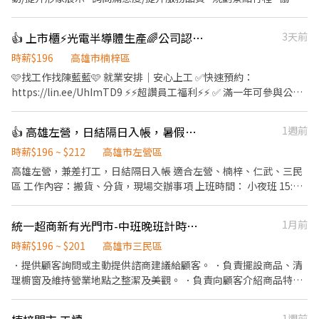
客人寄存行李
👍 上市櫃⚡光電半導體生產🌈公司認股/三節/績效/年終獎金
3天前
時薪$196
高雄市楠梓區
🩷找工作找陳藍藍🩷 就業安排｜安心上工 ✅快速預約：
https://lin.ee/UhImTD9 ⚡⚡超讚員工福利⚡⚡ ✅ 滿一年可參與公司
認股 ✅ 各式獎金： • 年終獎金 • 生育獎勵金6萬 • 育兒津貼
$5000/月 • 旅遊津貼$12,000 • 各類補助金 • 年度體檢 ✅ 各式禮
👍 高雄左營，日結隔日入帳，暑假可、工讀可、臨時短期可
1週前
金（點數） 1. 5/1勞動節 1000點 2. 生日2000點 3. 端午節2000點 4.
中秋節2000點 5. 春節開工紅包3000點 ✅ 每年額外7天帶薪假
時薪$196 ~ $212
高雄市左營區
╭───⚡工作地點⚡───╮ 高雄市楠梓區內環北路
高雄左營，兼差打工，日結隔日入帳 適合左營、楠梓、仁武、三民
╰─────────────╯ ⚡工作內容 產品測試、組裝、包
區 工作內容：搬貨、分貨，現場交辦事項 上班時間： 小夜班 15:00
裝、機台操作 🕒 工作時間+薪資： 【週休二日】 ➊ 常日班：08:00-
或16:00-工作結束（4-7小時） 時薪196-200 大夜班 01:00~工作結
17:00 薪資：$30500 配合加班約$38,000✅另加績效獎金$0-$6,000
束（6-8小時） 時薪 207-212 工作地點: 高雄市左營區民族一路
統一超商新有光門市-中班晚班計時人員
1月前
➋ 常夜班：20:00-05:00 薪資：$38500 配合加班約$48,000 ✅另加
績效獎金$0-$6,000 【做二休二】 ➊ 日班：08 00-20:00 薪資：
時薪$196 ~ $201
高雄市三民區
$32,000 配合加班約$43,000 ✅另加績效獎金$0-$6,000 ➋ 夜班：
．提供顧客詢問或主動提供諮商建議給顧客。 ．負責擺設商品、清
20:00-08:00 薪資：$38,900 配合加班約$52,000 ✅另加績效獎金
理櫥窗及維持營業地點之整潔及美觀。 ．負責向顧客介紹商品特
$0-$6,000 💫💫💫員工福利💫💫💫 ✅ 休假制度：做二休二 ✅ 保險與
徵、品質與價格及示範操作方法，以協助顧客選擇。 ．負責在顧客
保障： 勞健保、勞退提撥、團體保險 ✅ 滿一年可參與公司認股 ✅
成交後之包裝、收款、交付商品、開發票或收據。 ．負責在當天結
各式獎金： • 年終獎金 • 三節禮金 • 生日福利 • 生育獎勵金6萬
1週前