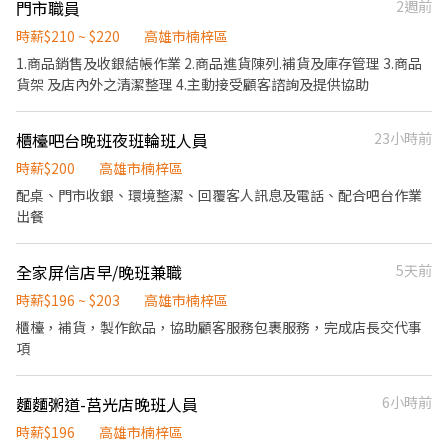
門市職員
2週前
班時薪 $224H (內含晚班額外津貼，視情況延長) ▶發薪日為隔月15
號 ▶只能薪轉本人帳戶，無法領現 ▶提供完整線上或實體教育訓練
時薪$210 ~ $220
高雄市楠梓區
及實體店面實習考核，皆有計薪 . . 教育訓練(線上上課，有薪水) >>
1.商品銷售及收銀結帳作業 2.商品進貨陳列.補貨及庫存管理 3.商品
一定要參加 下午場：14:00~17:00、晚上場：18:00~21:00 ▶時間都
貨架 及店內外之清潔整理 4.主動接受顧客諮詢及提供協助
有可能會因貨物量多與少做調整 . 薪資待遇 ▶早班時薪 $198H ▶晚
班時薪 $218H (內含晚班額外津貼，視情況延長) ▶發薪日為隔月15
號 ▶只能薪轉本人帳戶，無法領現 ▶提供完整線上或實體教育訓練
櫃檯吧台晚班夜班輪班人員
23小時前
及實體店面實習考核，皆有計薪 . 教育訓練(線上上課，有薪水) >>一
時薪$200
高雄市楠梓區
定要參加 下午場：14:00~17:00、晚上場：18:00~21:00
配桌、門市收銀、環境整潔、回覆客人訊息及電話、配合吧台作業
出餐
全家屏信店早/晚班兼職
5天前
時薪$196 ~ $203
高雄市楠梓區
櫃檯，補貨，製作飲品，協助顧客服務包裹服務，完成店長交代事
項
麵麵粥道-莒光店晚班人員
6小時前
時薪$196
高雄市楠梓區